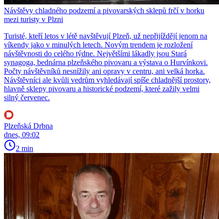
Návštěvy chladného podzemí a pivovarských sklepů frčí v horku
mezi turisty v Plzni
Turisté, kteří letos v létě navštěvují Plzeň, už nepřijíždějí jenom na
víkendy jako v minulých letech. Novým trendem je rozložení
návštěvnosti do celého týdne. Největšími lákadly jsou Stará
synagoga, bednárna plzeňského pivovaru a výstava o Hurvínkovi.
Počty návštěvníků nesnížily ani opravy v centru, ani velká horka.
Návštěvníci ale kvůli vedrům vyhledávají spíše chladnější prostory,
hlavně sklepy pivovaru a historické podzemí, které zažily velmi
silný červenec.
Plzeňská Drbna
dnes, 09:02
2 min