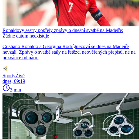
Ronaldovy sestry popřely zprávy o dnešní svatbě na Madeiře:
Žádné datum neexistuje
Cristiano Ronaldo a Georgina Rodríguezová se dnes na Madeiře
nevzali. Zprávy o svatbě stály na řetězci neověřených přepisů, ne na
pozvánce od páru.
SportyŽivě
dnes, 09:19
3 min