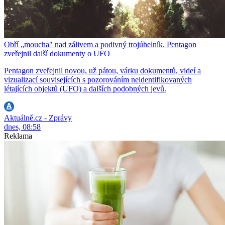
Obří „moucha" nad zálivem a podivný trojúhelník. Pentagon
zveřejnil další dokumenty o UFO
Pentagon zveřejnil novou, už pátou, várku dokumentů, videí a
vizualizací souvisejících s pozorováním neidentifikovaných
létajících objektů (UFO) a dalších podobných jevů.
Aktuálně.cz - Zprávy
dnes, 08:58
Reklama