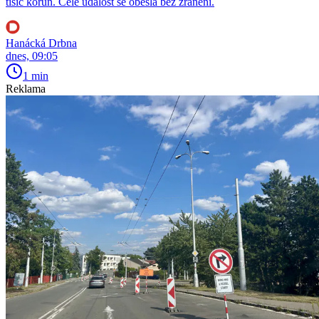
tisíc korun. Celé událost se obešla bez zranění.
Hanácká Drbna
dnes, 09:05
1 min
Reklama