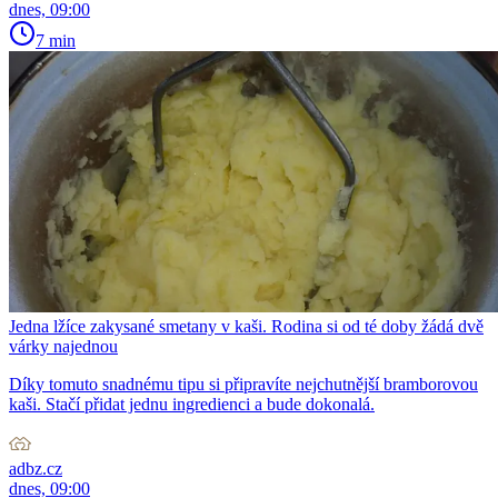
dnes, 09:00
7 min
Jedna lžíce zakysané smetany v kaši. Rodina si od té doby žádá dvě
várky najednou
Díky tomuto snadnému tipu si připravíte nejchutnější bramborovou
kaši. Stačí přidat jednu ingredienci a bude dokonalá.
adbz.cz
dnes, 09:00