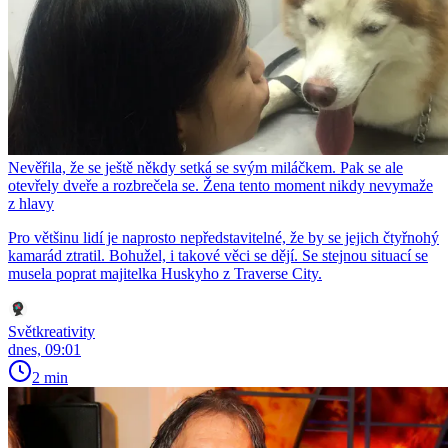
Nevěřila, že se ještě někdy setká se svým miláčkem. Pak se ale
otevřely dveře a rozbrečela se. Žena tento moment nikdy nevymaže
z hlavy
Pro většinu lidí je naprosto nepředstavitelné, že by se jejich čtyřnohý
kamarád ztratil. Bohužel, i takové věci se dějí. Se stejnou situací se
musela poprat majitelka Huskyho z Traverse City.
Světkreativity
dnes, 09:01
2 min