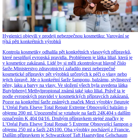
Hygienici objevili v prodeji nebezpečnou kosmetiku: Varování se
týká pěti konkrétních výrobků
Kontrola kosmetiky odhalila pět konkrétních vlasových přípravků,
které nesplňují evropská pravidla. Problémem je látka lilial, která je
v kosmetice zakázaná. Lidé by si měli zkontrolovat hlavně číslo
šarže.Ministerstvo zdravotnictví zařadilo mezi nebezpečné
kosmetické přípravky pět výrobků určených k péči o vlasy nebo
jejich úpravě. Jde o konkrétní šarže šamponu, balzámu, stylingové
pěny, laku a barvy na vlasy. Ve složení všech byla uvedena látka
Butylphenyl Methylpropional známá také jako lilial. Právě ta je
podle evropských pravidel v kosmetických přípravcích zakázaná.
Pozor na konkrétní šarže známých značek Mezi výrobky figuruje
L’Oréal Paris Elseve Total Repair Extreme Obnovující balzám o
objemu 200 ml. Upozornění se vztahuje na šarži 24K404 s dalším
označením K 404 04/16. Druhým přípravkem stejné značky je
L’Oréal Paris Elseve Total Repair 5 Extreme Obnovující šampon o
objemu 250 ml a šarži 24S100. Oba výrobky pocházejí z Francie.
Dalším přípravkem je Schwarzkopf Taft Haarstyling Gelschaum