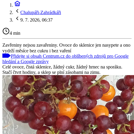
Chalupáři-Zahrádkáři
9. 7. 2026, 06:37
4 min
Zavřeniny nejsou zavařeniny. Ovoce do sklenice jen nasypete a ono
vydrží měsíce bez cukru i bez vaření
Přidejte si obsah Centrum.cz do oblíbených zdrojů pro Google
hledání a Google zprávy
Celé ovoce, čistá sklenice, žádný cukr, žádný hrnec na sporáku.
Stačí čtvrt hodiny, a sklep se plní zásobami na zimu.