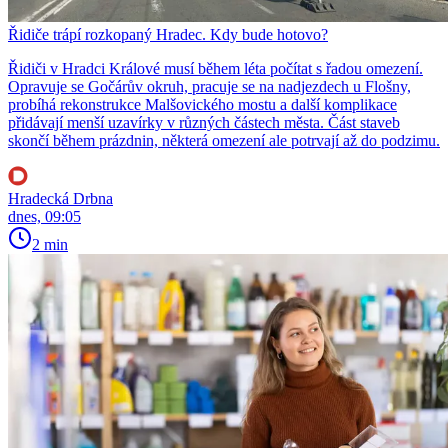
Řidiče trápí rozkopaný Hradec. Kdy bude hotovo?
Řidiči v Hradci Králové musí během léta počítat s řadou omezení.
Opravuje se Gočárův okruh, pracuje se na nadjezdech u Flošny,
probíhá rekonstrukce Malšovického mostu a další komplikace
přidávají menší uzavírky v různých částech města. Část staveb
skončí během prázdnin, některá omezení ale potrvají až do podzimu.
Hradecká Drbna
dnes, 09:05
2 min