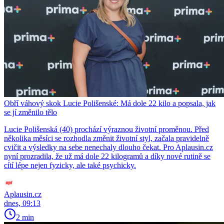
Obří váhový skok Lucie Polišenské: Má dole 22 kilo a popsala, jak
se jí změnilo tělo
Lucie Polišenská (40) prochází výraznou životní proměnou. Před
několika měsíci se rozhodla změnit životní styl, začala pravidelně
cvičit a výsledky na sebe nenechaly dlouho čekat. Pro Aplausin.cz
nyní prozradila, že už má dole 22 kilogramů a díky nové rutině se
cítí lépe nejen fyzicky, ale také psychicky.
Aplausin.cz
dnes, 09:13
2 min