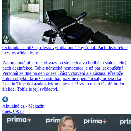
Ochranka se blížila, přesto vyfotila opuštěný špitál. Pach dezinfekce
brzy vystřídají byty
Zapomenuté přístroje, obvazy na stolcích a v chodbách stále citelný
pach dezinfekce. Tahle německá nemocnice je už pár let opuštěná.
Personál ze dne na den odešel, část vybavení ale zůstala. Přestože
kolem objektu kroužila ostraha, prázdné operační sály urbexerka
Lost in Time dokázala zdokumentovat. Brzy tu místo lékařů budou
žít lidé. Tohle je její svědectví.
Aktuálně.cz - Magazín
dnes, 09:15