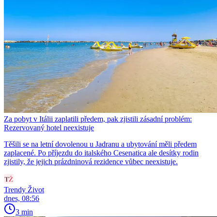
Za pobyt v Itálii zaplatili předem, pak zjistili zásadní problém:
Rezervovaný hotel neexistuje
Těšili se na letní dovolenou u Jadranu a ubytování měli předem
zaplacené. Po příjezdu do italského Cesenatica ale desítky rodin
zjistily, že jejich prázdninová rezidence vůbec neexistuje.
Trendy Život
dnes, 08:56
3 min