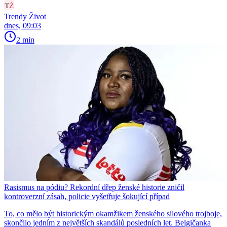
Trendy Život
dnes, 09:03
2 min
Rasismus na pódiu? Rekordní dřep ženské historie zničil
kontroverzní zásah, policie vyšetřuje šokující případ
To, co mělo být historickým okamžikem ženského silového trojboje,
skončilo jedním z největších skandálů posledních let. Belgičanka