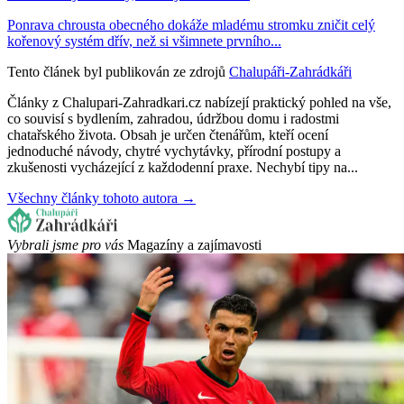
Ponrava chrousta obecného dokáže mladému stromku zničit celý
kořenový systém dřív, než si všimnete prvního...
Tento článek byl publikován ze zdrojů
Chalupáři-Zahrádkáři
Články z Chalupari-Zahradkari.cz nabízejí praktický pohled na vše,
co souvisí s bydlením, zahradou, údržbou domu i radostmi
chatařského života. Obsah je určen čtenářům, kteří ocení
jednoduché návody, chytré vychytávky, přírodní postupy a
zkušenosti vycházející z každodenní praxe. Nechybí tipy na...
Všechny články tohoto autora →
Vybrali jsme pro vás
Magazíny a zajímavosti