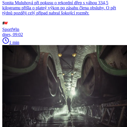
Sonita Muluhová při pokusu o rekordní dřep s váhou 334,5
kilogramu přišla o platný výkon po zásahu člena obsluhy. O pět
týdnů později celý případ nabral šokující rozměr.
SportWin
dnes, 09:02
1 min