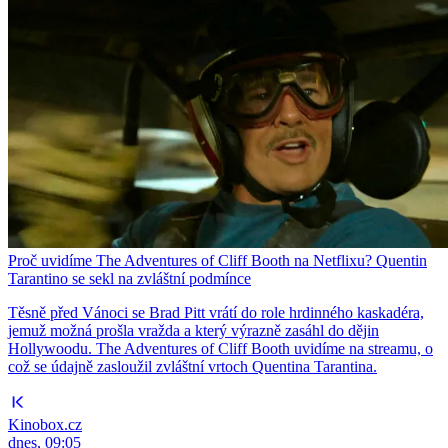
Proč uvidíme The Adventures of Cliff Booth na Netflixu? Quentin
Tarantino se sekl na zvláštní podmínce
Těsně před Vánoci se Brad Pitt vrátí do role hrdinného kaskadéra,
jemuž možná prošla vražda a který výrazně zasáhl do dějin
Hollywoodu. The Adventures of Cliff Booth uvidíme na streamu, o
což se údajně zasloužil zvláštní vrtoch Quentina Tarantina.
Kinobox.cz
dnes, 09:05