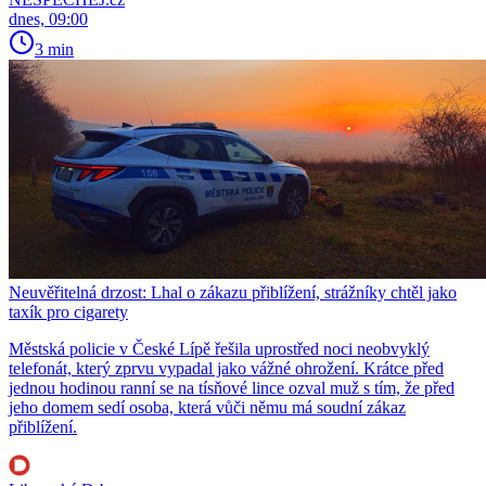
dnes, 09:00
3 min
Neuvěřitelná drzost: Lhal o zákazu přiblížení, strážníky chtěl jako
taxík pro cigarety
Městská policie v České Lípě řešila uprostřed noci neobvyklý
telefonát, který zprvu vypadal jako vážné ohrožení. Krátce před
jednou hodinou ranní se na tísňové lince ozval muž s tím, že před
jeho domem sedí osoba, která vůči němu má soudní zákaz
přiblížení.