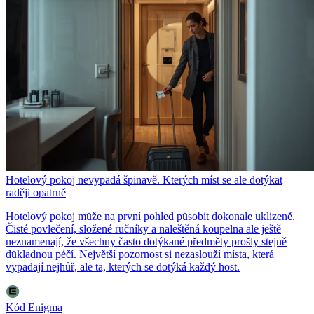
Hotelový pokoj nevypadá špinavě. Kterých míst se ale dotýkat
raději opatrně
Hotelový pokoj může na první pohled působit dokonale uklizeně.
Čisté povlečení, složené ručníky a naleštěná koupelna ale ještě
neznamenají, že všechny často dotýkané předměty prošly stejně
důkladnou péčí. Největší pozornost si nezaslouží místa, která
vypadají nejhůř, ale ta, kterých se dotýká každý host.
Kód Enigma