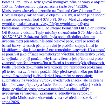
Power Ultra Stark 4, tedy gelová stylingová pěna na vlasy o objemu
150 ml. Nebezpečnou byla označena šarže 0924435236.
Ministerstvo zároveň upozornilo na Toni and Guy Glamour Firm
Hold Hairspray, lak na vlasy o objemu 250 ml, u něhož je na spodní
straně obalu uveden kód 4 073 6 FL 09 36. Mezi závadnými
výrobky je také barva na vlasy Pátým výrobkem je Syoss
Professional Performance Oleo Intense Permanent Oil Color Double
Oil Booster v odstínu Teplý měděný s označením 6 76. Jde o šarži
0215X95243. Zakázaná složka byla podle úředního záznamu
uvedena mezi přísadami následné olejové péče, která je součástí
balení barvy. U všech pěti přípravků je problém stejný. Lilial je
klasifikován jako látka toxická pro reprodukci kategorie 1B a nesmí
se používat jako přísada kosmetických výrobků. Ministerstvo uvádí,
že výjimka pro její použití nebyla schválena a její přítomnost proto
znamená porušení evropského nařízení o kosmetických přípravcích.
Podle úředních dokumentů byla toxicita pro reprodukci prokázána
při testech na zvířatech a použití látky představuje riziko pro lidské
zdraví. Rozhodující je číslo šarže Upozornění se nevztahuje
automaticky na všechny výrobky uvedených značek, ale na přesně
identifikované přípravky a šarže. Pokud má někdo některý z nich
doma, vyplatí se proto porovnat označení na obalu s čísly
uvedenými ve varování. Záznamy k jednotlivým výrobkům
zveřejnilo Ministerstvo zdravotnictví na své úřední desce 4. a 6.
srpna 2026.