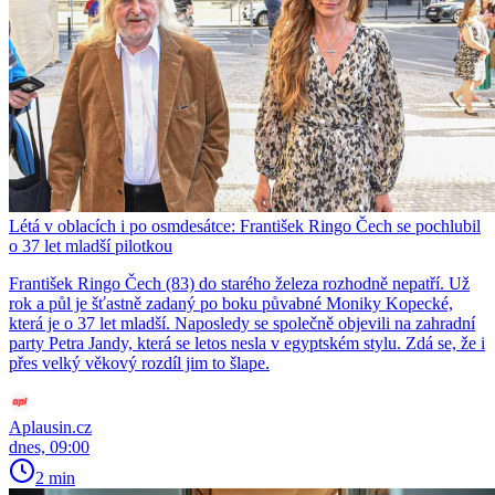
Létá v oblacích i po osmdesátce: František Ringo Čech se pochlubil
o 37 let mladší pilotkou
František Ringo Čech (83) do starého železa rozhodně nepatří. Už
rok a půl je šťastně zadaný po boku půvabné Moniky Kopecké,
která je o 37 let mladší. Naposledy se společně objevili na zahradní
party Petra Jandy, která se letos nesla v egyptském stylu. Zdá se, že i
přes velký věkový rozdíl jim to šlape.
Aplausin.cz
dnes, 09:00
2 min