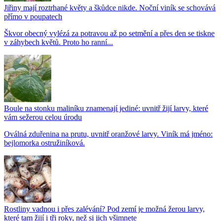
Jiřiny mají roztrhané květy a škůdce nikde. Noční viník se schovává
přímo v poupatech
Škvor obecný vylézá za potravou až po setmění a přes den se tiskne
v záhybech květů. Proto ho ranní...
Boule na stonku maliníku znamenají jediné: uvnitř žijí larvy, které
vám sežerou celou úrodu
Oválná zduřenina na prutu, uvnitř oranžové larvy. Viník má jméno:
bejlomorka ostružiníková.
Rostliny vadnou i přes zalévání? Pod zemí je možná žerou larvy,
které tam žijí i tři roky, než si jich všimnete