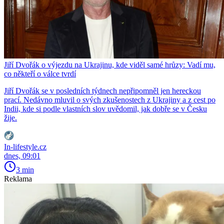
Jiří Dvořák o výjezdu na Ukrajinu, kde viděl samé hrůzy: Vadí mu,
co někteří o válce tvrdí
Jiří Dvořák se v posledních týdnech nepřipomněl jen hereckou
prací. Nedávno mluvil o svých zkušenostech z Ukrajiny a z cest po
Indii, kde si podle vlastních slov uvědomil, jak dobře se v Česku
žije.
In-lifestyle.cz
dnes, 09:01
3 min
Reklama