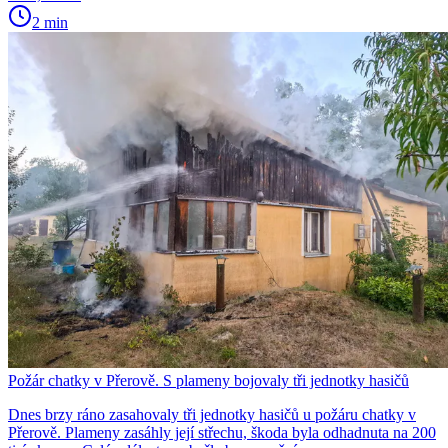
2 min
Požár chatky v Přerově. S plameny bojovaly tři jednotky hasičů
Dnes brzy ráno zasahovaly tři jednotky hasičů u požáru chatky v
Přerově. Plameny zasáhly její střechu, škoda byla odhadnuta na 200