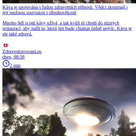
Káva je spojována s řadou zdravotních přínosů. Vědci zkoumají i
její možnou souvislost s dlouhověkostí
Mnoho lidí si pití kávy užívá, a tak kvůli ní chodí do různých
restaurací, aby našli tu, která jim bude chutnat úplně nejvíc. Káva je
ale také zdravá.
Zdravestravovani.eu
dnes, 08:58
2 min