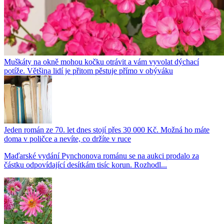
Muškáty na okně mohou kočku otrávit a vám vyvolat dýchací
potíže. Většina lidí je přitom pěstuje přímo v obýváku
Jeden román ze 70. let dnes stojí přes 30 000 Kč. Možná ho máte
doma v poličce a nevíte, co držíte v ruce
Maďarské vydání Pynchonova románu se na aukci prodalo za
částku odpovídající desítkám tisíc korun. Rozhodl...