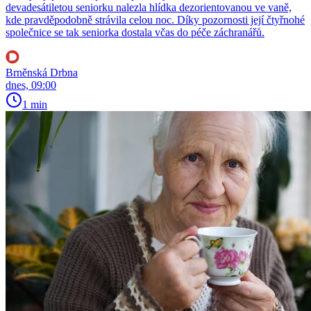
devadesátiletou seniorku nalezla hlídka dezorientovanou ve vaně,
kde pravděpodobně strávila celou noc. Díky pozornosti její čtyřnohé
společnice se tak seniorka dostala včas do péče záchranářů.
Brněnská Drbna
dnes, 09:00
1 min