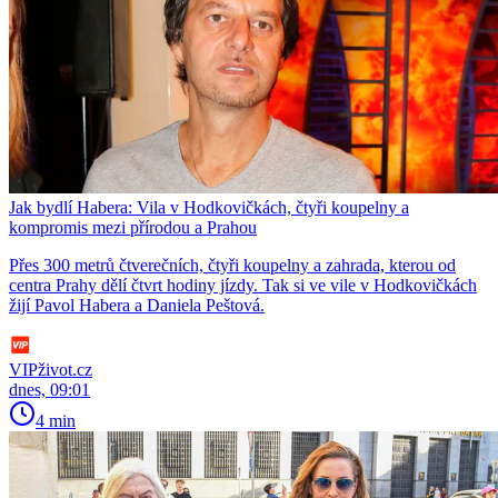
Jak bydlí Habera: Vila v Hodkovičkách, čtyři koupelny a
kompromis mezi přírodou a Prahou
Přes 300 metrů čtverečních, čtyři koupelny a zahrada, kterou od
centra Prahy dělí čtvrt hodiny jízdy. Tak si ve vile v Hodkovičkách
žijí Pavol Habera a Daniela Peštová.
VIPživot.cz
dnes, 09:01
4 min