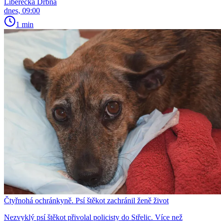
Liberecká Drbna
dnes, 09:00
1 min
Čtyřnohá ochránkyně. Psí štěkot zachránil ženě život
Nezvyklý psí štěkot přivolal policisty do Střelic. Více než