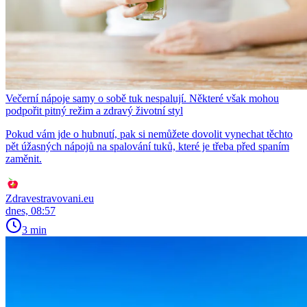
Večerní nápoje samy o sobě tuk nespalují. Některé však mohou
podpořit pitný režim a zdravý životní styl
Pokud vám jde o hubnutí, pak si nemůžete dovolit vynechat těchto
pět úžasných nápojů na spalování tuků, které je třeba před spaním
zaměnit.
Zdravestravovani.eu
dnes, 08:57
3 min