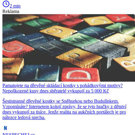
2 min
Reklama
Pamatujete na dřevěné skládací kostky s pohádkovými motivy?
Nepoškozené kusy dnes sběratelé vykupují za 5 000 Kč
Šestistranné dřevěné kostky se Sněhurkou nebo Budulínkem.
Vzpomínáte? Internetem kolují zprávy, že se tyto hračky z dětství
dnes vykupují za tisíce. Jenže realita na aukčních portálech je pro
nálezce ledová sprcha.
NESPECHEJ.cz