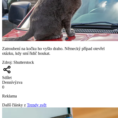
Zatroubení na kočku ho vyšlo draho. Německý případ otevřel
otázku, kdy smí řidič houkat.
Zdroj
:
Shutterstock
Sdílet
Denní
výzva
0
Reklama
Další články z
Trendy svět