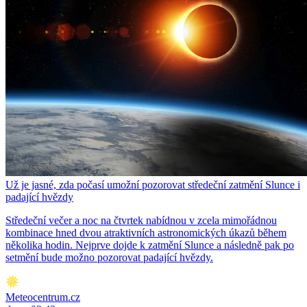
Už je jasné, zda počasí umožní pozorovat středeční zatmění Slunce i
padající hvězdy
Středeční večer a noc na čtvrtek nabídnou v zcela mimořádnou
kombinace hned dvou atraktivních astronomických úkazů během
několika hodin. Nejprve dojde k zatmění Slunce a následně pak po
setmění bude možno pozorovat padající hvězdy.
Meteocentrum.cz