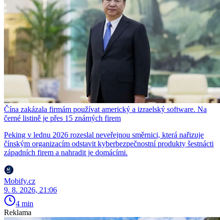
Čína zakázala firmám používat americký a izraelský software. Na
černé listině je přes 15 známých firem
Peking v lednu 2026 rozeslal neveřejnou směrnici, která nařizuje
čínským organizacím odstavit kyberbezpečnostní produkty šestnácti
západních firem a nahradit je domácími.
Mobify.cz
9. 8. 2026, 21:06
4 min
Reklama