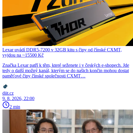
Lexar uvádí DDR5-7200 v 32GB kitu s čipy od čínské CXMT,
vyjdou na ~15500 Kč
Značka Lexar patří k těm, které seženete i v českých e-shopech. Jde
tedy o další možný kanál, kterým se do našich končin mohou dostat
paměťové čipy čínské společnosti CXMT…
diit.cz
9. 8. 2026, 22:00
2 min