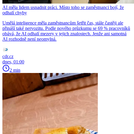
AI měla lidem usnadnit práci. Místo toho se zaměstnanci bojí, že
odhalí chyby
Umělá inteligence měla zaměstnancům šetřit čas, stále častěji ale
přináší také nervozitu. Podle nového průzkumu se 69 % pracovníků
obává, že AI odhalí mezery v jejich znalostech. Jenže ani samotná
AI rozhodně není neomylná.
cdr.cz
dnes, 01:00
2 min