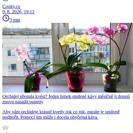
Cooky.cz
9. 8. 2026, 19:12
3 min
Orchidej přestala kvést? Jeden hrnek studené kávy měsíčně ji donutí
znovu nasadit pupeny
Aby vám orchideje krásně kvetly rok co rok, musíte je správně
podpořit. Pomoci jim může i docela obyčejná káva.