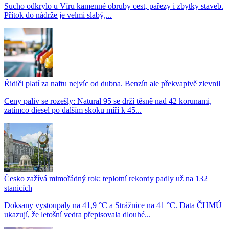
Sucho odkrylo u Víru kamenné obruby cest, pařezy i zbytky staveb.
Přítok do nádrže je velmi slabý,...
Řidiči platí za naftu nejvíc od dubna. Benzín ale překvapivě zlevnil
Ceny paliv se rozešly: Natural 95 se drží těsně nad 42 korunami,
zatímco diesel po dalším skoku míří k 45...
Česko zažívá mimořádný rok: teplotní rekordy padly už na 132
stanicích
Doksany vystoupaly na 41,9 °C a Strážnice na 41 °C. Data ČHMÚ
ukazují, že letošní vedra přepisovala dlouhé...