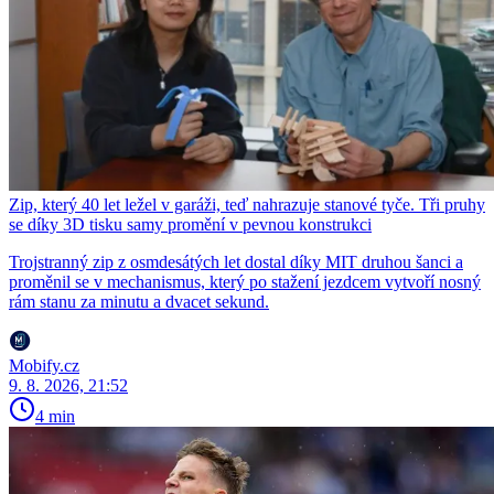
Zip, který 40 let ležel v garáži, teď nahrazuje stanové tyče. Tři pruhy
se díky 3D tisku samy promění v pevnou konstrukci
Trojstranný zip z osmdesátých let dostal díky MIT druhou šanci a
proměnil se v mechanismus, který po stažení jezdcem vytvoří nosný
rám stanu za minutu a dvacet sekund.
Mobify.cz
9. 8. 2026, 21:52
4 min