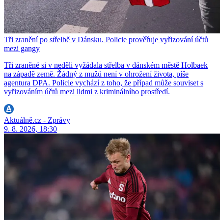
Tři zranění po střelbě v Dánsku. Policie prověřuje vyřizování účtů
mezi gangy
Tři zraněné si v neděli vyžádala střelba v dánském městě Holbaek
na západě země. Žádný z mužů není v ohrožení života, píše
agentura DPA. Policie vychází z toho, že případ může souviset s
vyřizováním účtů mezi lidmi z kriminálního prostředí.
Aktuálně.cz - Zprávy
9. 8. 2026, 18:30