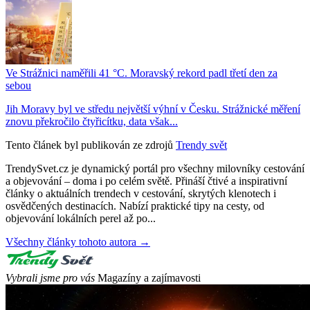
Ve Strážnici naměřili 41 °C. Moravský rekord padl třetí den za
sebou
Jih Moravy byl ve středu největší výhní v Česku. Strážnické měření
znovu překročilo čtyřicítku, data však...
Tento článek byl publikován ze zdrojů
Trendy svět
TrendySvet.cz je dynamický portál pro všechny milovníky cestování
a objevování – doma i po celém světě. Přináší čtivé a inspirativní
články o aktuálních trendech v cestování, skrytých klenotech i
osvědčených destinacích. Nabízí praktické tipy na cesty, od
objevování lokálních perel až po...
Všechny články tohoto autora →
Vybrali jsme pro vás
Magazíny a zajímavosti