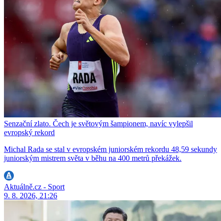
Senzační zlato. Čech je světovým šampionem, navíc vylepšil
evropský rekord
Michal Rada se stal v evropském juniorském rekordu 48,59 sekundy
juniorským mistrem světa v běhu na 400 metrů překážek.
Aktuálně.cz - Sport
9. 8. 2026, 21:26