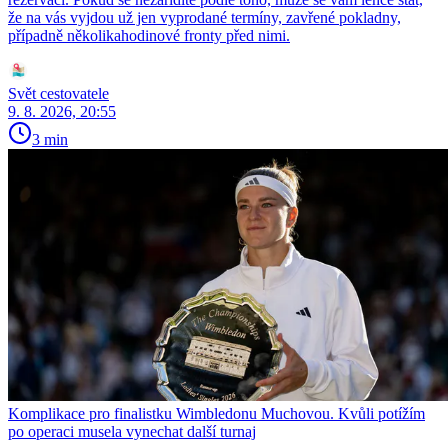
že na vás vyjdou už jen vyprodané termíny, zavřené pokladny,
případně několikahodinové fronty před nimi.
Svět cestovatele
9. 8. 2026, 20:55
3 min
Komplikace pro finalistku Wimbledonu Muchovou. Kvůli potížím
po operaci musela vynechat další turnaj