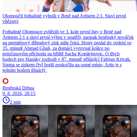
Olomoučtí fotbalisté vyhráli v Brně nad Artisem 2:1. Slaví první
vítězství
Fotbalisté Olomouce zvítězili ve 3. kole první ligy v Brně nad
Artisem 2:1 a slaví první výhru v soutěži, naopak brněnský nováček
na premiérový tříbodový zisk stále čeká. Hosty poslal do vedení ve
35. minutě Ahmad Ghali, za domácí vyrovnal krátce po
poločasovém příchodu na hřiště Sacha Komlejnovic. O třech
bodech pro Hanáky rozhodl v 87. minutě střídající Fabijan Krivak.
Sigma se ziskem čtyř bodů poskočila na osmé místo, Artis je s
jedním bodem třináctý.
Brněnská Drbna
9. 8. 2026, 20:15
2 min