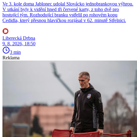
Ve 3. kole doma Jablonec udolal Slovácko jednobrankovou výhrou.
V utkání byly k vidění hned tři červené karty, z toho dvě pro
hostující tým. Rozhodující branku vstřelil po rohovém kopu
Cedidla, který přesnou hlavičkou rozjásal v 62. minutě Střelnici.
Liberecká Drbna
9. 8. 2026, 18:50
3 min
Reklama