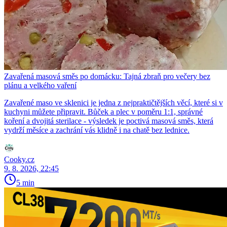
Zavařená masová směs po domácku: Tajná zbraň pro večery bez
plánu a velkého vaření
Zavařené maso ve sklenici je jedna z nejpraktičtějších věcí, které si v
kuchyni můžete připravit. Bůček a plec v poměru 1:1, správné
koření a dvojitá sterilace - výsledek je poctivá masová směs, která
vydrží měsíce a zachrání vás klidně i na chatě bez lednice.
Cooky.cz
9. 8. 2026, 22:45
5 min