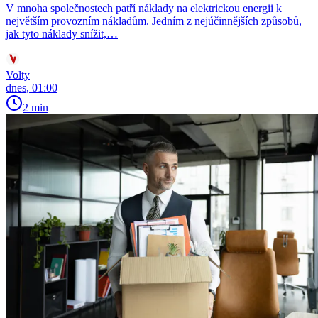
V mnoha společnostech patří náklady na elektrickou energii k
největším provozním nákladům. Jedním z nejúčinnějších způsobů,
jak tyto náklady snížit,…
Volty
dnes, 01:00
2 min