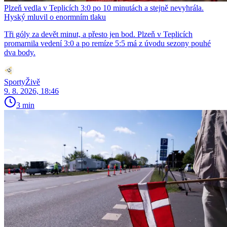
Plzeň vedla v Teplicích 3:0 po 10 minutách a stejně nevyhrála.
Hyský mluvil o enormním tlaku
Tři góly za devět minut, a přesto jen bod. Plzeň v Teplicích
promarnila vedení 3:0 a po remíze 5:5 má z úvodu sezony pouhé
dva body.
SportyŽivě
9. 8. 2026, 18:46
3 min