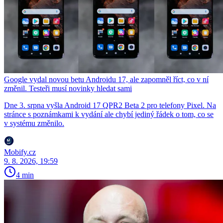
Google vydal novou betu Androidu 17, ale zapomněl říct, co v ní
změnil. Testeři musí novinky hledat sami
Dne 3. srpna vyšla Android 17 QPR2 Beta 2 pro telefony Pixel. Na
stránce s poznámkami k vydání ale chybí jediný řádek o tom, co se
v systému změnilo.
Mobify.cz
9. 8. 2026, 19:59
4 min