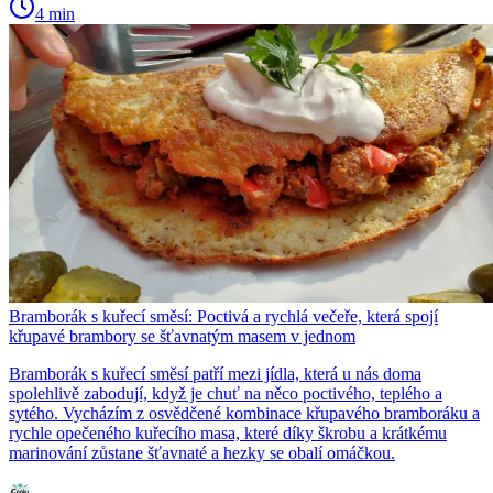
4 min
Bramborák s kuřecí směsí: Poctivá a rychlá večeře, která spojí
křupavé brambory se šťavnatým masem v jednom
Bramborák s kuřecí směsí patří mezi jídla, která u nás doma
spolehlivě zabodují, když je chuť na něco poctivého, teplého a
sytého. Vycházím z osvědčené kombinace křupavého bramboráku a
rychle opečeného kuřecího masa, které díky škrobu a krátkému
marinování zůstane šťavnaté a hezky se obalí omáčkou.