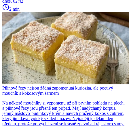
dnes, 02:42
2 min
Pilinové řezy nejsou žádná zapomenutá kuriozita, ale poctivý
moučník s kokosovým šarmem
Na některé moučníky si vzpomenu už při prvním pohledu na plech,
a pilinové řezy jsou přesně ten případ. Mají nadýchaný korpus,
jemný máslovo-pudinkový krém a navrch pražený kokos s cukrem,
který jim dává typický vzhled i název. Nejraději je dělám den
předem, protože po vychlazení se krásně zpevní a krájí skoro samy.