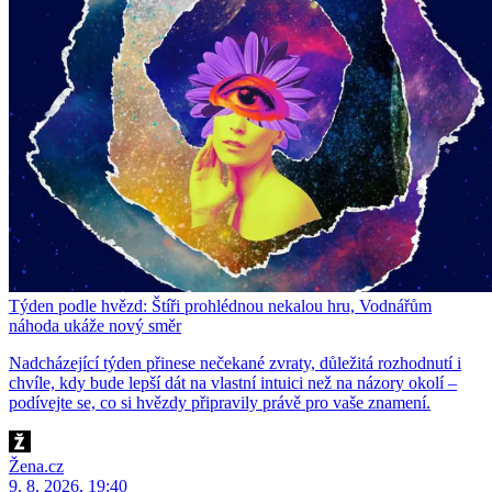
Týden podle hvězd: Štíři prohlédnou nekalou hru, Vodnářům
náhoda ukáže nový směr
Nadcházející týden přinese nečekané zvraty, důležitá rozhodnutí i
chvíle, kdy bude lepší dát na vlastní intuici než na názory okolí –
podívejte se, co si hvězdy připravily právě pro vaše znamení.
Žena.cz
9. 8. 2026, 19:40