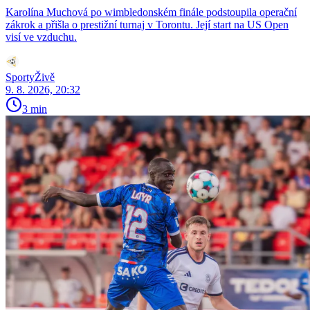
Karolína Muchová po wimbledonském finále podstoupila operační
zákrok a přišla o prestižní turnaj v Torontu. Její start na US Open
visí ve vzduchu.
SportyŽivě
9. 8. 2026, 20:32
3 min