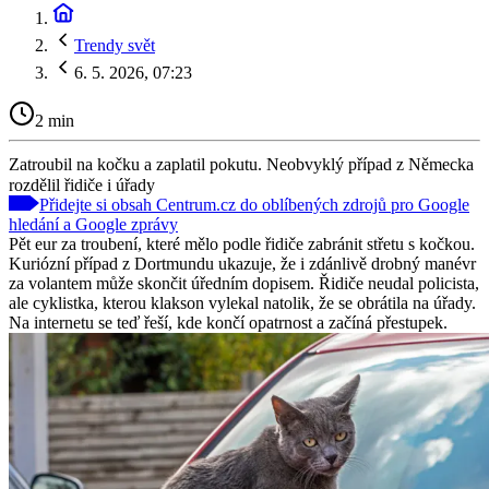
Trendy svět
6. 5. 2026, 07:23
2 min
Zatroubil na kočku a zaplatil pokutu. Neobvyklý případ z Německa
rozdělil řidiče i úřady
Přidejte si obsah Centrum.cz do oblíbených zdrojů pro Google
hledání a Google zprávy
Pět eur za troubení, které mělo podle řidiče zabránit střetu s kočkou.
Kuriózní případ z Dortmundu ukazuje, že i zdánlivě drobný manévr
za volantem může skončit úředním dopisem. Řidiče neudal policista,
ale cyklistka, kterou klakson vylekal natolik, že se obrátila na úřady.
Na internetu se teď řeší, kde končí opatrnost a začíná přestupek.