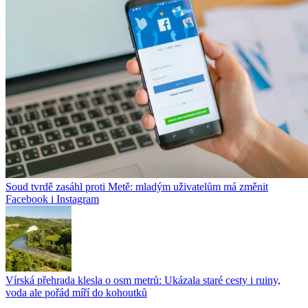
Soud tvrdě zasáhl proti Metě: mladým uživatelům má změnit
Facebook i Instagram
Vírská přehrada klesla o osm metrů: Ukázala staré cesty i ruiny,
voda ale pořád míří do kohoutků