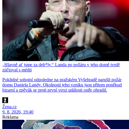
„Hlavně ať jsme za deb*ly.“ Landa po požáru v jeho domě tvrdě
zúčtoval s médii
Poklidné sobotní odpoledne na pražském Vyšehradě narušil požár
domu Daniela Landy. Okolnosti jeho vzniku jsou přitom poněkud
bizarní a zpěvák se proti první verzi události ostře ohradil.
Žena.cz
9. 8. 2026, 19:40
Reklama