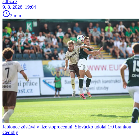
adbz.cz
9. 8. 2026, 19:04
2 min
Jablonec zůstává v lize stoprocentní. Slovácko udolal 1:0 brankou
Cedidly