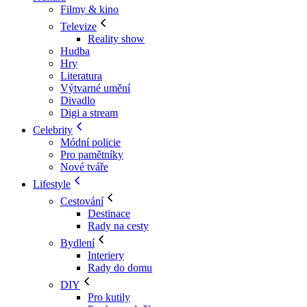
Filmy & kino
Televize
Reality show
Hudba
Hry
Literatura
Výtvarné umění
Divadlo
Digi a stream
Celebrity
Módní policie
Pro pamětníky
Nové tváře
Lifestyle
Cestování
Destinace
Rady na cesty
Bydlení
Interiery
Rady do domu
DIY
Pro kutily