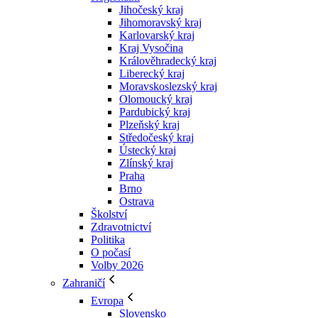
Jihočeský kraj
Jihomoravský kraj
Karlovarský kraj
Kraj Vysočina
Králověhradecký kraj
Liberecký kraj
Moravskoslezský kraj
Olomoucký kraj
Pardubický kraj
Plzeňský kraj
Středočeský kraj
Ústecký kraj
Zlínský kraj
Praha
Brno
Ostrava
Školství
Zdravotnictví
Politika
O počasí
Volby 2026
Zahraničí
Evropa
Slovensko