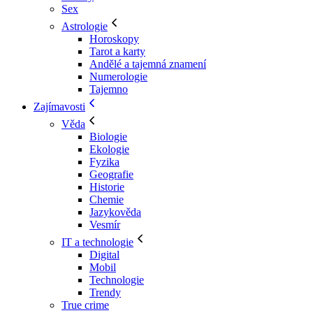
Sex
Astrologie
Horoskopy
Tarot a karty
Andělé a tajemná znamení
Numerologie
Tajemno
Zajímavosti
Věda
Biologie
Ekologie
Fyzika
Geografie
Historie
Chemie
Jazykověda
Vesmír
IT a technologie
Digital
Mobil
Technologie
Trendy
True crime