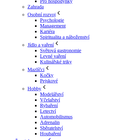
Pro hospodyňky
Zahrada
Osobní rozvoj
Psychologie
Management
Kariéra
Spiritualita a náboženství
Jídlo a vaření
Světová gastronomie
Levné vaření
Kulinářské triky
Mazlíčci
Kočky
Pejskové
Hobby
Modelářství
Včelařství
Rybaření
Letectví
Automobilismus
Adrenalin
Sběratelství
Houbaření