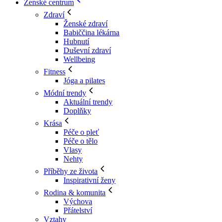
Ženské centrum
Zdraví
Ženské zdraví
Babiččina lékárna
Hubnutí
Duševní zdraví
Wellbeing
Fitness
Jóga a pilates
Módní trendy
Aktuální trendy
Doplňky
Krása
Péče o pleť
Péče o tělo
Vlasy
Nehty
Příběhy ze života
Inspirativní ženy
Rodina & komunita
Výchova
Přátelství
Vztahy