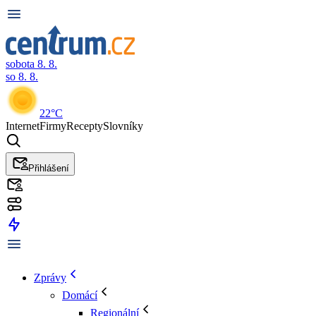
sobota 8. 8.
so 8. 8.
22°C
Internet
Firmy
Recepty
Slovníky
Přihlášení
Zprávy
Domácí
Regionální