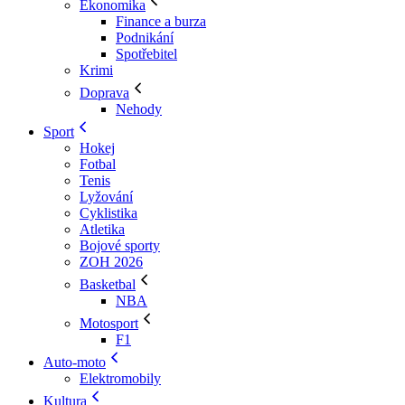
Ekonomika
Finance a burza
Podnikání
Spotřebitel
Krimi
Doprava
Nehody
Sport
Hokej
Fotbal
Tenis
Lyžování
Cyklistika
Atletika
Bojové sporty
ZOH 2026
Basketbal
NBA
Motosport
F1
Auto-moto
Elektromobily
Kultura