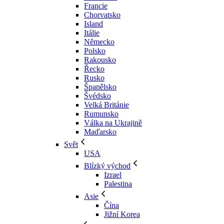
Francie
Chorvatsko
Island
Itálie
Německo
Polsko
Rakousko
Řecko
Rusko
Španělsko
Švédsko
Velká Británie
Rumunsko
Válka na Ukrajině
Maďarsko
Svět
USA
Blízký východ
Izrael
Palestina
Asie
Čína
Jižní Korea