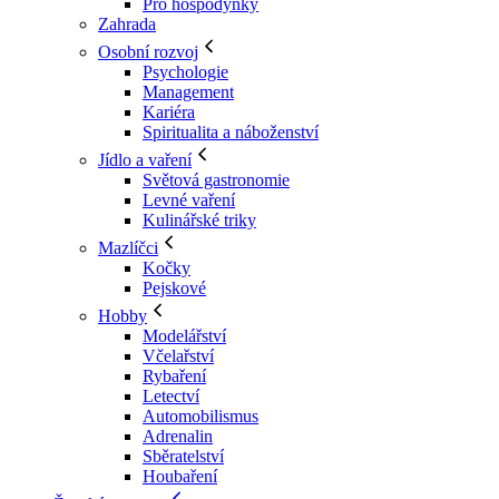
Pro hospodyňky
Zahrada
Osobní rozvoj
Psychologie
Management
Kariéra
Spiritualita a náboženství
Jídlo a vaření
Světová gastronomie
Levné vaření
Kulinářské triky
Mazlíčci
Kočky
Pejskové
Hobby
Modelářství
Včelařství
Rybaření
Letectví
Automobilismus
Adrenalin
Sběratelství
Houbaření