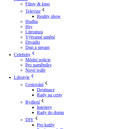
Filmy & kino
Televize
Reality show
Hudba
Hry
Literatura
Výtvarné umění
Divadlo
Digi a stream
Celebrity
Módní policie
Pro pamětníky
Nové tváře
Lifestyle
Cestování
Destinace
Rady na cesty
Bydlení
Interiery
Rady do domu
DIY
Pro kutily