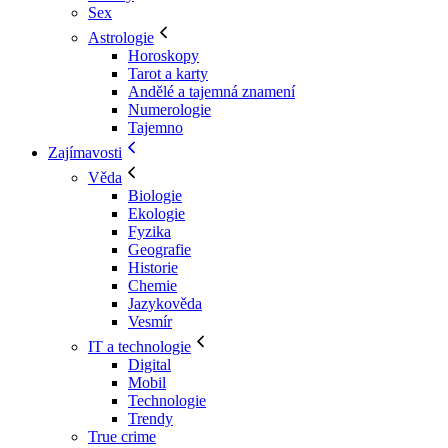
Sex
Astrologie
Horoskopy
Tarot a karty
Andělé a tajemná znamení
Numerologie
Tajemno
Zajímavosti
Věda
Biologie
Ekologie
Fyzika
Geografie
Historie
Chemie
Jazykověda
Vesmír
IT a technologie
Digital
Mobil
Technologie
Trendy
True crime