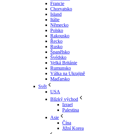
Francie
Chorvatsko
Island
Itálie
Německo
Polsko
Rakousko
Řecko
Rusko
Španělsko
Švédsko
Velká Británie
Rumunsko
Válka na Ukrajině
Maďarsko
Svět
USA
Blízký východ
Izrael
Palestina
Asie
Čína
Jižní Korea