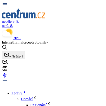
neděle 9. 8.
ne 9. 8.
30°C
Internet
Firmy
Recepty
Slovníky
Přihlášení
Zprávy
Domácí
Regionální