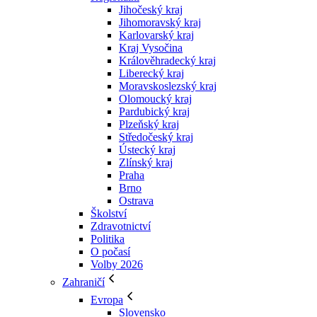
Jihočeský kraj
Jihomoravský kraj
Karlovarský kraj
Kraj Vysočina
Králověhradecký kraj
Liberecký kraj
Moravskoslezský kraj
Olomoucký kraj
Pardubický kraj
Plzeňský kraj
Středočeský kraj
Ústecký kraj
Zlínský kraj
Praha
Brno
Ostrava
Školství
Zdravotnictví
Politika
O počasí
Volby 2026
Zahraničí
Evropa
Slovensko