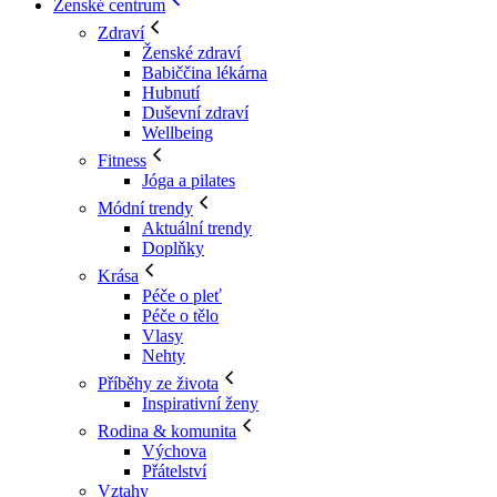
Ženské centrum
Zdraví
Ženské zdraví
Babiččina lékárna
Hubnutí
Duševní zdraví
Wellbeing
Fitness
Jóga a pilates
Módní trendy
Aktuální trendy
Doplňky
Krása
Péče o pleť
Péče o tělo
Vlasy
Nehty
Příběhy ze života
Inspirativní ženy
Rodina & komunita
Výchova
Přátelství
Vztahy