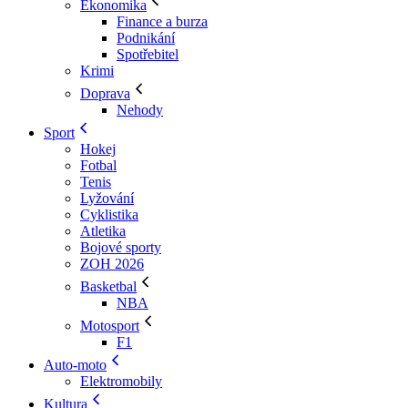
Ekonomika
Finance a burza
Podnikání
Spotřebitel
Krimi
Doprava
Nehody
Sport
Hokej
Fotbal
Tenis
Lyžování
Cyklistika
Atletika
Bojové sporty
ZOH 2026
Basketbal
NBA
Motosport
F1
Auto-moto
Elektromobily
Kultura