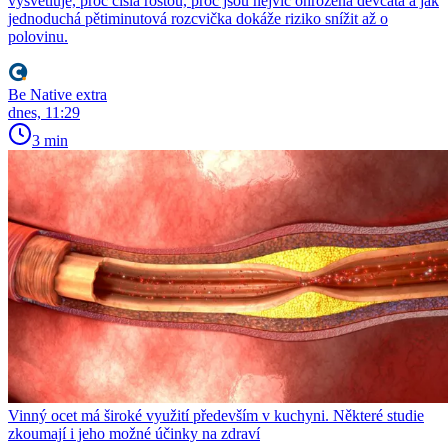
vysvětluje, proč čísla rostou, proč jsou nejvíc ohrožená děvčata a jak
jednoduchá pětiminutová rozcvička dokáže riziko snížit až o
polovinu.
Be Native extra
dnes, 11:29
3 min
Vinný ocet má široké využití především v kuchyni. Některé studie
zkoumají i jeho možné účinky na zdraví