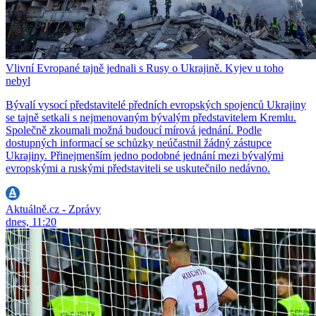
Vlivní Evropané tajně jednali s Rusy o Ukrajině. Kyjev u toho
nebyl
Bývalí vysocí představitelé předních evropských spojenců Ukrajiny
se tajně setkali s nejmenovaným bývalým představitelem Kremlu.
Společně zkoumali možná budoucí mírová jednání. Podle
dostupných informací se schůzky neúčastnil žádný zástupce
Ukrajiny. Přinejmenším jedno podobné jednání mezi bývalými
evropskými a ruskými představiteli se uskutečnilo nedávno.
Aktuálně.cz - Zprávy
dnes, 11:20