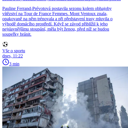
Pauline Ferrand-Prévotová postavila sezonu kolem obhajoby
vítězství na Tour de France Femmes. Mont Ventoux znala,
opakovaně na něm trénovala a při představení trasy mluvila o
výhodě domácího prostředí. Když se závod přiblížil k jeho
nejslavnějšímu stoupání, měla být ženou, před níž se budou
soupeřky bránit.
Vše o sportu
dnes, 11:22
3 min