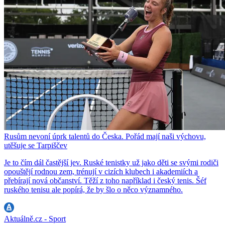
Rusům nevoní úprk talentů do Česka. Pořád mají naši výchovu,
utěšuje se Tarpiščev
Je to čím dál častější jev. Ruské tenistky už jako děti se svými rodiči
opouštějí rodnou zem, trénují v cizích klubech i akademiích a
přebírají nová občanství. Těží z toho například i český tenis. Šéf
ruského tenisu ale popírá, že by šlo o něco významného.
Aktuálně.cz - Sport