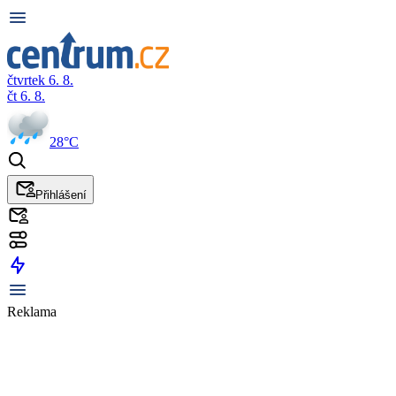
čtvrtek 6. 8.
čt 6. 8.
28°C
Přihlášení
Reklama