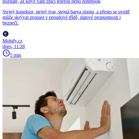
poznáte, až když vám zničí telefon nebo notebook
Stejný konektor, stejný tvar, stejná barva plastu, a přesto se uvnitř
může skrývat propast v proudové třídě, datové propustnosti i
bezpečí.
Mobify.cz
dnes, 11:28
5 min