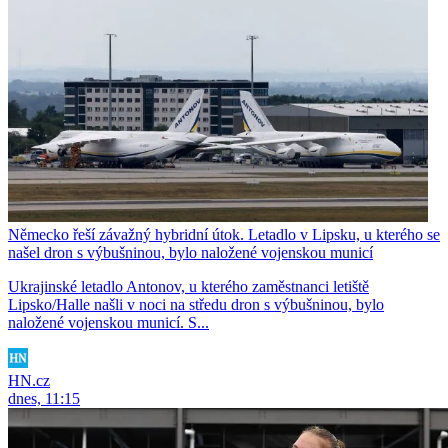
Německo řeší závažný hybridní útok. Letadlo v Lipsku, u kterého se
našel dron s výbušninou, bylo naložené vojenskou municí
Ukrajinské letadlo Antonov, u kterého zaměstnanci letiště
Lipsko/Halle našli v noci na středu dron s výbušninou, bylo
naložené vojenskou municí. S...
HN.cz
dnes, 11:15