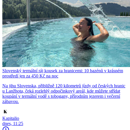
Slovenský termální ráj kousek za hranicemi: 10 bazénů v krásném
prostředí jen za 450 Kč na noc
Na jihu Slovenska, přibližně 120 kilometrů jízdy od českých hranic
u Lanžhota, čeká rozlehlý odpočinkový areál, kde můžete střídat
koupání v termální vodě s tobogany, přírodním jezerem i večerní
zábavou.
Kapitalio
dnes, 11:25