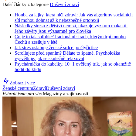
Další články z kategorie
Duševní zdraví
Honba za lajky, která ničí zdraví: Jak vás algoritmy sociálních
sítí mohou dohnat až k nebezpečné ortorexii
Následky stresu z dětství nemizí, ukazuje výzkum makaků.
Jeho závěry jsou významné pro člověka
Co je to talasofobie? Iracionální strach, kterým trpí mnoho
Čechů a zesiluje v létě
Jak stres oslabuje ženské srdce po čtyřicítce
Scrollujete před spaním? Děláte to špatně. Psycholožka
vysvětluje, jak se skutečně relaxovat
Psychárnička do kabelky. 10+1 ověřený trik, jak se okamžitě
hodit do klidu
Zobrazit více
Ženské centrum
Zdraví
Duševní zdraví
Vybrali jsme pro vás
Magazíny a zajímavosti