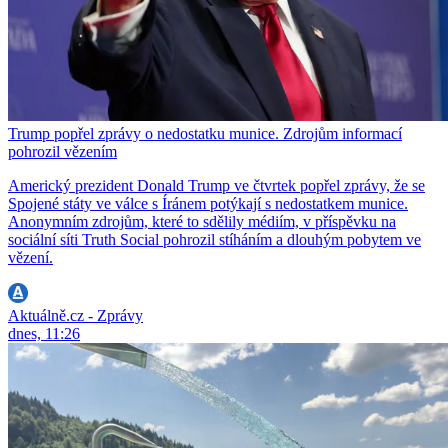
Trump popřel zprávy o nedostatku munice. Zdrojům informací
pohrozil vězením
Americký prezident Donald Trump ve čtvrtek popřel zprávy, že se
Spojené státy ve válce s Íránem potýkají s nedostatkem munice.
Anonymním zdrojům, které to sdělily médiím, v příspěvku na
sociální síti Truth Social pohrozil stíháním a dlouhým pobytem ve
vězení.
Aktuálně.cz - Zprávy
dnes, 11:26