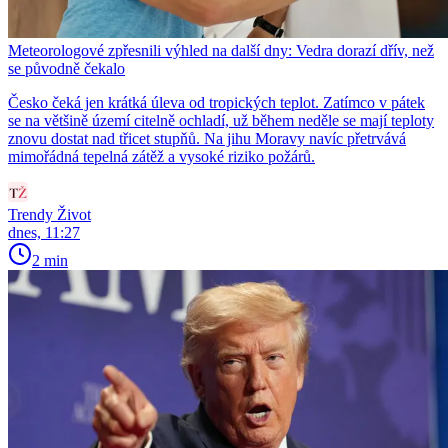
Meteorologové zpřesnili výhled na další dny: Vedra dorazí dřív, než
se původně čekalo
Česko čeká jen krátká úleva od tropických teplot. Zatímco v pátek
se na většině území citelně ochladí, už během neděle se mají teploty
znovu dostat nad třicet stupňů. Na jihu Moravy navíc přetrvává
mimořádná tepelná zátěž a vysoké riziko požárů.
Trendy Život
dnes, 11:27
2 min