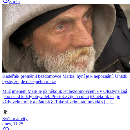
8 min
Kadeřník proměnil bezdomovce Marka, nyní je k nepoznání. Uhádli
byste, že jde o stejného muže
Muž jménem Mark je již několik let bezdomovcem a v Olsztyně zná
jeho osud každý obyvatel. Přestože žije na ulici již několik let, je
vždy velmi milý a přátelský. Také si velmi rád povídá s [...]...
Světkreativity
dnes, 11:25