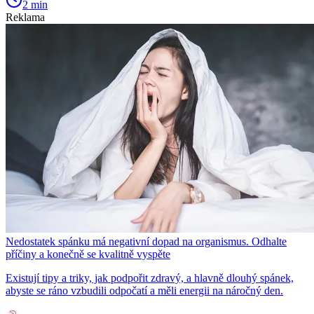
2 min
Reklama
Nedostatek spánku má negativní dopad na organismus. Odhalte
příčiny a konečně se kvalitně vyspěte
Existují tipy a triky, jak podpořit zdravý, a hlavně dlouhý spánek,
abyste se ráno vzbudili odpočatí a měli energii na náročný den.