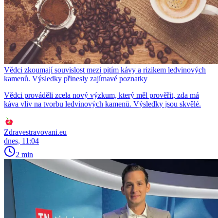
Vědci zkoumají souvislost mezi pitím kávy a rizikem ledvinových
kamenů. Výsledky přinesly zajímavé poznatky
Vědci prováděli zcela nový výzkum, který měl prověřit, zda má
káva vliv na tvorbu ledvinových kamenů. Výsledky jsou skvělé.
Zdravestravovani.eu
dnes, 11:04
2 min