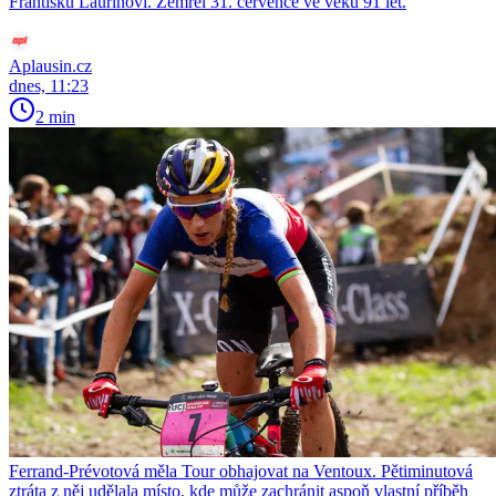
Františku Laurinovi. Zemřel 31. července ve věku 91 let.
Aplausin.cz
dnes, 11:23
2 min
Ferrand-Prévotová měla Tour obhajovat na Ventoux. Pětiminutová
ztráta z něj udělala místo, kde může zachránit aspoň vlastní příběh