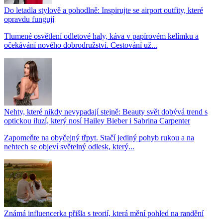
Do letadla stylově a pohodlně: Inspirujte se airport outfity, které
opravdu fungují
Tlumené osvětlení odletové haly, káva v papírovém kelímku a
očekávání nového dobrodružství. Cestování už...
Nehty, které nikdy nevypadají stejně: Beauty svět dobývá trend s
optickou iluzí, který nosí Hailey Bieber i Sabrina Carpenter
Zapomeňte na obyčejný třpyt. Stačí jediný pohyb rukou a na
nehtech se objeví světelný odlesk, který...
Známá influencerka přišla s teorií, která mění pohled na randění