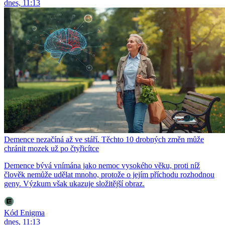
dnes, 11:13
Demence nezačíná až ve stáří. Těchto 10 drobných změn může
chránit mozek už po čtyřicítce
Demence bývá vnímána jako nemoc vysokého věku, proti níž
člověk nemůže udělat mnoho, protože o jejím příchodu rozhodnou
geny. Výzkum však ukazuje složitější obraz.
Kód Enigma
dnes, 11:13