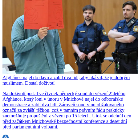
Afghánec najel do davu a zabil dva lidi, aby ukázal, že je dobrým
muslimem. Dostal doživotí
Na doživotí poslal ve čtvrtek německý soud do vězení 25letého
Afghánce, který loni v únoru v Mnichově najel do odborářské
demonstrace a zabil dva lidi. Zároveň soud vinu obžalovaného
označil za zvlášť těžkou, což v tamním právním řádu prakticky
znemožňuje propuštění z vězení po 15 letech. Útok se odehrál den
před začátkem Mnichovské bezpečnostní konference a deset dní
před parlamentními volbami.