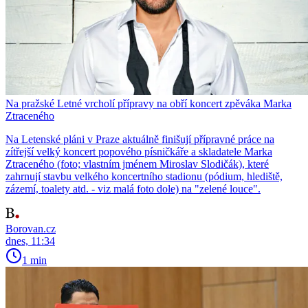
Na pražské Letné vrcholí přípravy na obří koncert zpěváka Marka
Ztraceného
Na Letenské pláni v Praze aktuálně finišují přípravné práce na
zítřejší velký koncert popového písničkáře a skladatele Marka
Ztraceného (foto; vlastním jménem Miroslav Slodičák), které
zahrnují stavbu velkého koncertního stadionu (pódium, hlediště,
zázemí, toalety atd. - viz malá foto dole) na "zelené louce".
Borovan.cz
dnes, 11:34
1 min