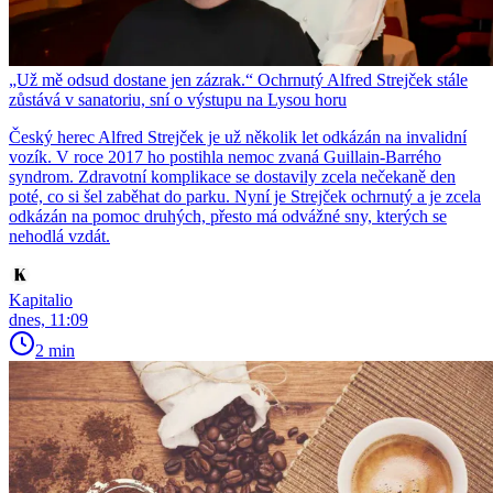
„Už mě odsud dostane jen zázrak.“ Ochrnutý Alfred Strejček stále
zůstává v sanatoriu, sní o výstupu na Lysou horu
Český herec Alfred Strejček je už několik let odkázán na invalidní
vozík. V roce 2017 ho postihla nemoc zvaná Guillain-Barrého
syndrom. Zdravotní komplikace se dostavily zcela nečekaně den
poté, co si šel zaběhat do parku. Nyní je Strejček ochrnutý a je zcela
odkázán na pomoc druhých, přesto má odvážné sny, kterých se
nehodlá vzdát.
Kapitalio
dnes, 11:09
2 min