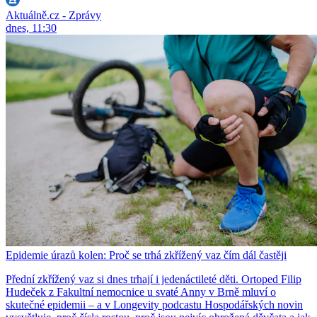
Aktuálně.cz - Zprávy
dnes, 11:30
Epidemie úrazů kolen: Proč se trhá zkřížený vaz čím dál častěji
Přední zkřížený vaz si dnes trhají i jedenáctileté děti. Ortoped Filip
Hudeček z Fakultní nemocnice u svaté Anny v Brně mluví o
skutečné epidemii – a v Longevity podcastu Hospodářských novin