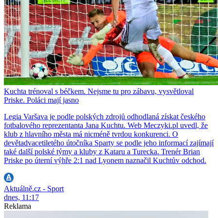
Kuchta trénoval s béčkem. Nejsme tu pro zábavu, vysvětloval
Priske. Poláci mají jasno
Legia Varšava je podle polských zdrojů odhodlaná získat českého
fotbalového reprezentanta Jana Kuchtu. Web Meczyki.pl uvedl, že
klub z hlavního města má nicméně tvrdou konkurenci. O
devětadvacetiletého útočníka Sparty se podle jeho informací zajímají
také další polské týmy a kluby z Kataru a Turecka. Trenér Brian
Priske po úterní výhře 2:1 nad Lyonem naznačil Kuchtův odchod.
Aktuálně.cz - Sport
dnes, 11:17
Reklama