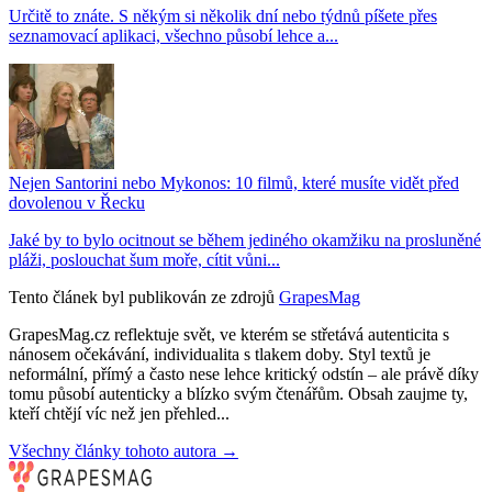
Určitě to znáte. S někým si několik dní nebo týdnů píšete přes
seznamovací aplikaci, všechno působí lehce a...
Nejen Santorini nebo Mykonos: 10 filmů, které musíte vidět před
dovolenou v Řecku
Jaké by to bylo ocitnout se během jediného okamžiku na prosluněné
pláži, poslouchat šum moře, cítit vůni...
Tento článek byl publikován ze zdrojů
GrapesMag
GrapesMag.cz reflektuje svět, ve kterém se střetává autenticita s
nánosem očekávání, individualita s tlakem doby. Styl textů je
neformální, přímý a často nese lehce kritický odstín – ale právě díky
tomu působí autenticky a blízko svým čtenářům. Obsah zaujme ty,
kteří chtějí víc než jen přehled...
Všechny články tohoto autora →