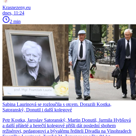
Krasnezeny.eu
dnes, 11:24
2 min
Sabina Laurinová se rozloučila s otcem. Dorazili Kostka,
Satoranský, Donutil i další kolegové
Petr Kostka, Jaroslav Satoranský, Martin Donutil, Jarmila Hybšová
a další přátelé a herečtí kolegové přišli dát poslední sbohem
režisérovi, pedagogovi a bývalému řediteli Divadla na Vinohradech