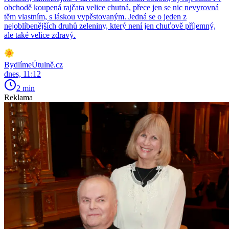
obchodě koupená rajčata velice chutná, přece jen se nic nevyrovná
těm vlastním, s láskou vypěstovaným. Jedná se o jeden z
nejoblíbenějších druhů zeleniny, který není jen chuťově příjemný,
ale také velice zdravý.
BydlímeÚtulně.cz
dnes, 11:12
2 min
Reklama