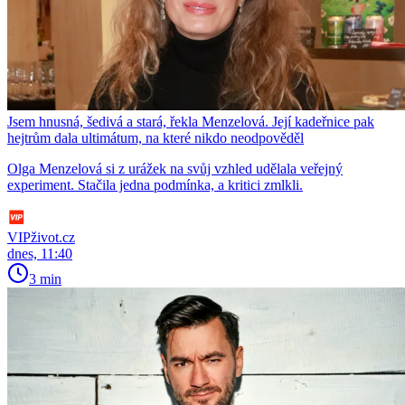
Jsem hnusná, šedivá a stará, řekla Menzelová. Její kadeřnice pak
hejtrům dala ultimátum, na které nikdo neodpověděl
Olga Menzelová si z urážek na svůj vzhled udělala veřejný
experiment. Stačila jedna podmínka, a kritici zmlkli.
VIPživot.cz
dnes, 11:40
3 min