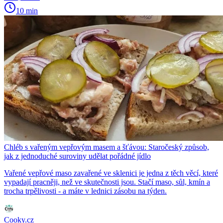
10 min
Chléb s vařeným vepřovým masem a šťávou: Staročeský způsob,
jak z jednoduché suroviny udělat pořádné jídlo
Vařené vepřové maso zavařené ve sklenici je jedna z těch věcí, které
vypadají pracněji, než ve skutečnosti jsou. Stačí maso, sůl, kmín a
trocha trpělivosti - a máte v lednici zásobu na týden.
Cooky.cz