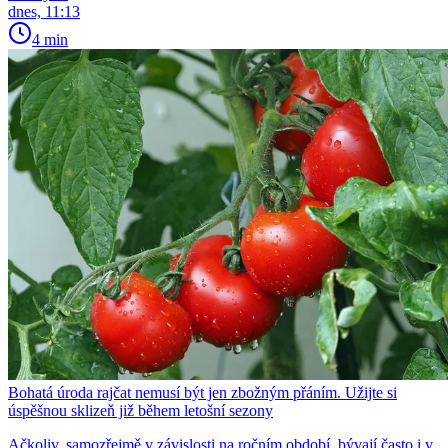
dnes, 11:13
4 min
Bohatá úroda rajčat nemusí být jen zbožným přáním. Užijte si
úspěšnou sklizeň již během letošní sezony
Ačkoliv, samozřejmě v závislosti na ročním období, bývají často i v