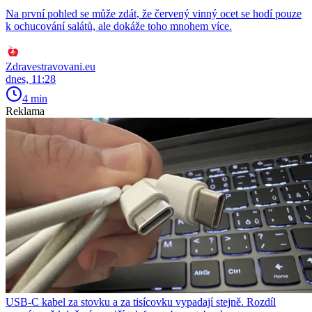
Na první pohled se může zdát, že červený vinný ocet se hodí pouze
k ochucování salátů, ale dokáže toho mnohem více.
Zdravestravovani.eu
dnes, 11:28
4 min
Reklama
USB-C kabel za stovku a za tisícovku vypadají stejně. Rozdíl