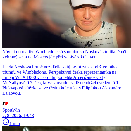
Návrat do reality. Wimbledonská šampionka Nosková ztratila téměř
vyhraný set a na Masters jde překvapivě z kola ven
Linda Nosková hrubě nezvládla svůj první zápas od životního
triumfu ve Wimbledonu. Perspektivní česká reprezentantka na
turnaji WTA 1000 v Torontu podlehla Američance Caty
McNallyové 6:7, 1:6, když v úvodní sadě neudržela vedení 5:1.
Překvapivá vítězka se ve třetím kole utká s Filipínkou Alexandrou
Ealaovou.
SportWin
7. 8. 2026, 19:43
1 min