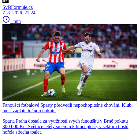
SvětFormule.cz
7. 8. 2026, 21:24
1 min
Fanoušci fotbalové Sparty předvedli nepochopitelné chování. Klub
musí zaplatit tučnou pokutu
Sparta Praha dostala za výtržnosti svých fanoušků v Brně pokutu
300 000 Kč. Světlice letěly směrem k hrací ploše, v sektoru hostů
hořela střecha toalet.