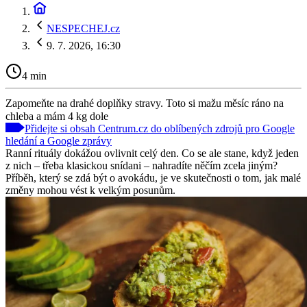
NESPECHEJ.cz
9. 7. 2026, 16:30
4 min
Zapomeňte na drahé doplňky stravy. Toto si mažu měsíc ráno na
chleba a mám 4 kg dole
Přidejte si obsah Centrum.cz do oblíbených zdrojů pro Google
hledání a Google zprávy
Ranní rituály dokážou ovlivnit celý den. Co se ale stane, když jeden
z nich – třeba klasickou snídani – nahradíte něčím zcela jiným?
Příběh, který se zdá být o avokádu, je ve skutečnosti o tom, jak malé
změny mohou vést k velkým posunům.