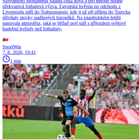
Slovutného Mohameda Salaha čeká nová a pro mnohé hodně
překvapivá fotbalová výzva. Egyptská hvězda po odchodu z
Liverpoolu míří do Trabzonsporu, kde ji už při příletu do Turecka
přivítaly stovky nadšených fanoušků. Na istanbulském letišti
panovala atmosféra, jaká se běžně pojí spíš s příjezdem světové
hudební hvězdy než fotbalisty.
SportWin
7. 8. 2026, 19:41
1 min