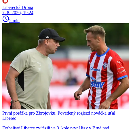
Liberecká Drbna
7. 8. 2026, 19:24
2 min
První porážka pro Zbrojovku. Povedený rozjezd nováčka uťal
Liberec
Fotbalisté Liberce zvítězili ve 3. kole první ligy v Brně nad