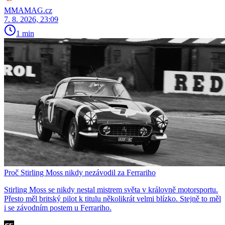
MMAMAG.cz
7. 8. 2026, 23:09
1 min
Proč Stirling Moss nikdy nezávodil za Ferrariho
Stirling Moss se nikdy nestal mistrem světa v královně motorsportu.
Přesto měl britský pilot k titulu několikrát velmi blízko. Stejně to měl
i se závodním postem u Ferrariho.