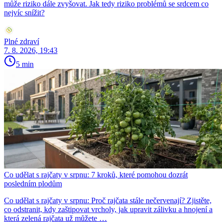
může riziko dále zvyšovat. Jak tedy riziko problémů se srdcem co
nejvíc snížit?
Plné zdraví
7. 8. 2026, 19:43
5 min
Co udělat s rajčaty v srpnu: 7 kroků, které pomohou dozrát
posledním plodům
Co udělat s rajčaty v srpnu: Proč rajčata stále nečervenají? Zjistěte,
co odstranit, kdy zaštipovat vrcholy, jak upravit zálivku a hnojení a
která zelená rajčata už můžete …