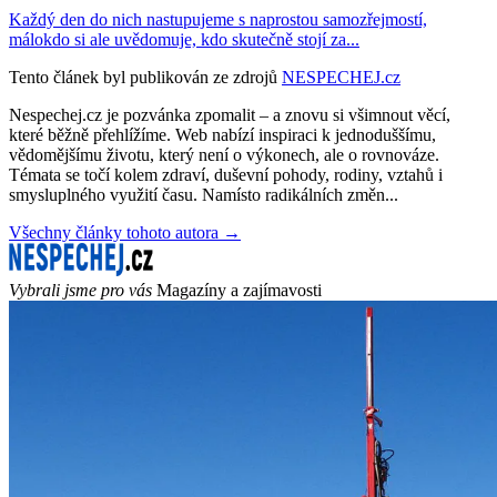
Každý den do nich nastupujeme s naprostou samozřejmostí,
málokdo si ale uvědomuje, kdo skutečně stojí za...
Tento článek byl publikován ze zdrojů
NESPECHEJ.cz
Nespechej.cz je pozvánka zpomalit – a znovu si všimnout věcí,
které běžně přehlížíme. Web nabízí inspiraci k jednoduššímu,
vědomějšímu životu, který není o výkonech, ale o rovnováze.
Témata se točí kolem zdraví, duševní pohody, rodiny, vztahů i
smysluplného využití času. Namísto radikálních změn...
Všechny články tohoto autora →
Vybrali jsme pro vás
Magazíny a zajímavosti