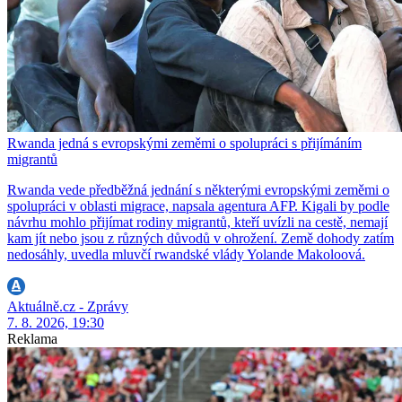
Rwanda jedná s evropskými zeměmi o spolupráci s přijímáním
migrantů
Rwanda vede předběžná jednání s některými evropskými zeměmi o
spolupráci v oblasti migrace, napsala agentura AFP. Kigali by podle
návrhu mohlo přijímat rodiny migrantů, kteří uvízli na cestě, nemají
kam jít nebo jsou z různých důvodů v ohrožení. Země dohody zatím
nedosáhly, uvedla mluvčí rwandské vlády Yolande Makoloová.
Aktuálně.cz - Zprávy
7. 8. 2026, 19:30
Reklama