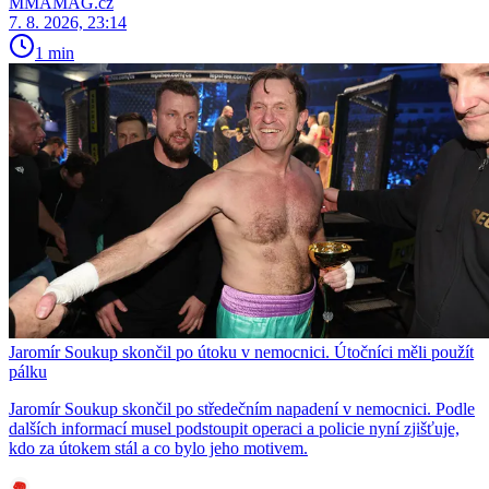
MMAMAG.cz
7. 8. 2026, 23:14
1 min
Jaromír Soukup skončil po útoku v nemocnici. Útočníci měli použít
pálku
Jaromír Soukup skončil po středečním napadení v nemocnici. Podle
dalších informací musel podstoupit operaci a policie nyní zjišťuje,
kdo za útokem stál a co bylo jeho motivem.