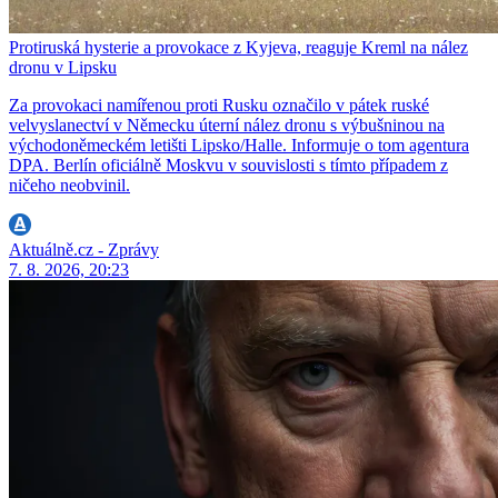
Protiruská hysterie a provokace z Kyjeva, reaguje Kreml na nález
dronu v Lipsku
Za provokaci namířenou proti Rusku označilo v pátek ruské
velvyslanectví v Německu úterní nález dronu s výbušninou na
východoněmeckém letišti Lipsko/Halle. Informuje o tom agentura
DPA. Berlín oficiálně Moskvu v souvislosti s tímto případem z
ničeho neobvinil.
Aktuálně.cz - Zprávy
7. 8. 2026, 20:23