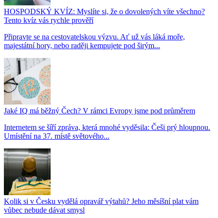
HOSPODSKÝ KVÍZ: Myslíte si, že o dovolených víte všechno?
Tento kvíz vás rychle prověří
Připravte se na cestovatelskou výzvu. Ať už vás láká moře,
majestátní hory, nebo raději kempujete pod širým...
Jaké IQ má běžný Čech? V rámci Evropy jsme pod průměrem
Internetem se šíří zpráva, která mnohé vyděsila: Češi prý hloupnou.
Umístění na 37. místě světového...
Kolik si v Česku vydělá opravář výtahů? Jeho měsíšní plat vám
vůbec nebude dávat smysl