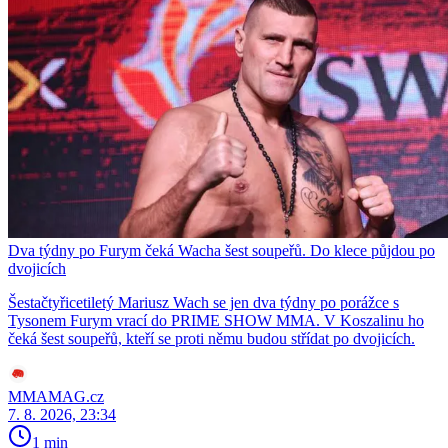
Dva týdny po Furym čeká Wacha šest soupeřů. Do klece půjdou po
dvojicích
Šestačtyřicetiletý Mariusz Wach se jen dva týdny po porážce s
Tysonem Furym vrací do PRIME SHOW MMA. V Koszalinu ho
čeká šest soupeřů, kteří se proti němu budou střídat po dvojicích.
MMAMAG.cz
7. 8. 2026, 23:34
1 min