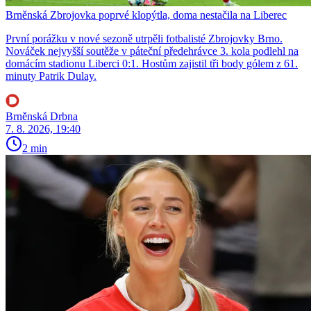
Brněnská Zbrojovka poprvé klopýtla, doma nestačila na Liberec
První porážku v nové sezoně utrpěli fotbalisté Zbrojovky Brno.
Nováček nejvyšší soutěže v páteční předehrávce 3. kola podlehl na
domácím stadionu Liberci 0:1. Hostům zajistil tři body gólem z 61.
minuty Patrik Dulay.
Brněnská Drbna
7. 8. 2026, 19:40
2 min