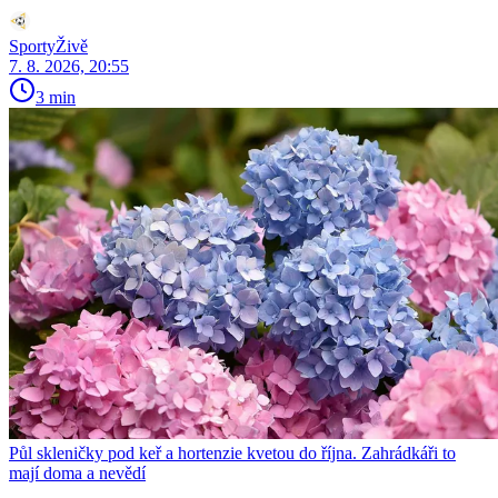
SportyŽivě
7. 8. 2026, 20:55
3 min
Půl skleničky pod keř a hortenzie kvetou do října. Zahrádkáři to
mají doma a nevědí