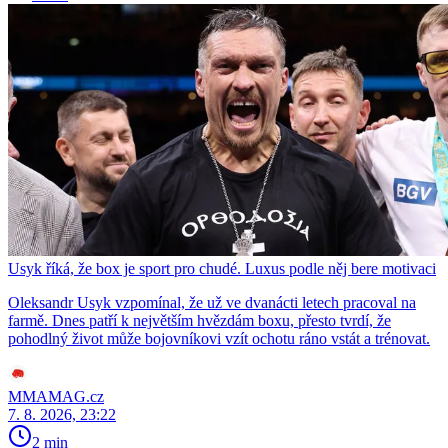
Usyk říká, že box je sport pro chudé. Luxus podle něj bere motivaci
Oleksandr Usyk vzpomínal, že už ve dvanácti letech pracoval na
farmě. Dnes patří k největším hvězdám boxu, přesto tvrdí, že
pohodlný život může bojovníkovi vzít ochotu ráno vstát a trénovat.
MMAMAG.cz
7. 8. 2026, 23:22
2 min