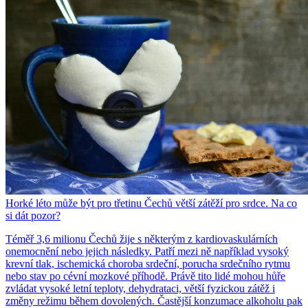
Horké léto může být pro třetinu Čechů větší zátěží pro srdce. Na co
si dát pozor?
Téměř 3,6 milionu Čechů žije s některým z kardiovaskulárních
onemocnění nebo jejich následky. Patří mezi ně například vysoký
krevní tlak, ischemická choroba srdeční, porucha srdečního rytmu
nebo stav po cévní mozkové příhodě. Právě tito lidé mohou hůře
zvládat vysoké letní teploty, dehydrataci, větší fyzickou zátěž i
změny režimu během dovolených. Častější konzumace alkoholu pak