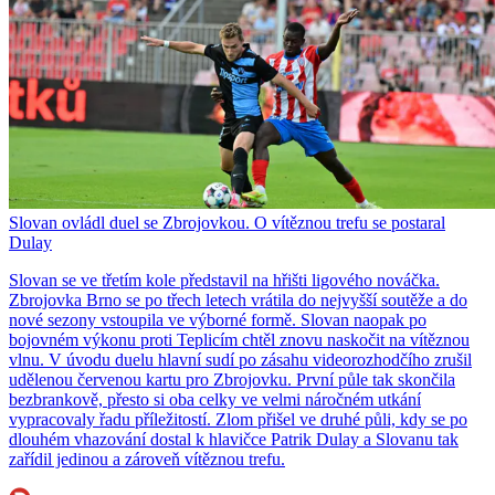
Slovan ovládl duel se Zbrojovkou. O vítěznou trefu se postaral
Dulay
Slovan se ve třetím kole představil na hřišti ligového nováčka.
Zbrojovka Brno se po třech letech vrátila do nejvyšší soutěže a do
nové sezony vstoupila ve výborné formě. Slovan naopak po
bojovném výkonu proti Teplicím chtěl znovu naskočit na vítěznou
vlnu. V úvodu duelu hlavní sudí po zásahu videorozhodčího zrušil
udělenou červenou kartu pro Zbrojovku. První půle tak skončila
bezbrankově, přesto si oba celky ve velmi náročném utkání
vypracovaly řadu příležitostí. Zlom přišel ve druhé půli, kdy se po
dlouhém vhazování dostal k hlavičce Patrik Dulay a Slovanu tak
zařídil jedinou a zároveň vítěznou trefu.