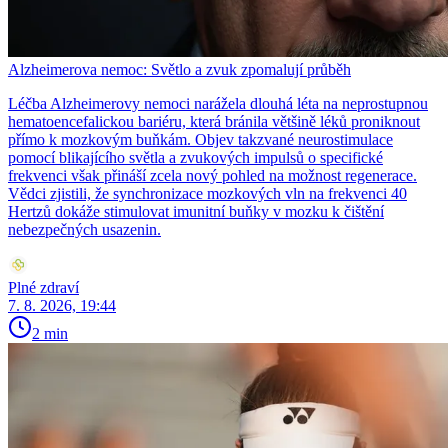
Alzheimerova nemoc: Světlo a zvuk zpomalují průběh
Léčba Alzheimerovy nemoci narážela dlouhá léta na neprostupnou
hematoencefalickou bariéru, která bránila většině léků proniknout
přímo k mozkovým buňkám. Objev takzvané neurostimulace
pomocí blikajícího světla a zvukových impulsů o specifické
frekvenci však přináší zcela nový pohled na možnost regenerace.
Vědci zjistili, že synchronizace mozkových vln na frekvenci 40
Hertzů dokáže stimulovat imunitní buňky v mozku k čištění
nebezpečných usazenin.
Plné zdraví
7. 8. 2026, 19:44
2 min