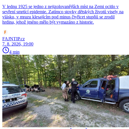
V lednu 1925 se jedno z nejizolovanějších míst na Zemi ocitlo v
sevření smrtící epidemie. Zatímco stovky dětských životů visely na
vlásku, v mrazu klesajícím pod minus čtyřicet stupňů se zrodil
hrdina, jehož jméno mělo být vymazáno z historie.
FAJNTIP.cz
7. 8. 2026, 19:00
4 min