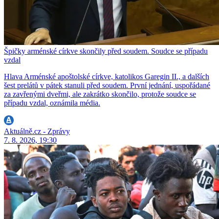
Špičky arménské církve skončily před soudem. Soudce se případu
vzdal
Hlava Arménské apoštolské církve, katolikos Garegin II., a dalších
šest prelátů v pátek stanuli před soudem. První jednání, uspořádané
za zavřenými dveřmi, ale zakrátko skončilo, protože soudce se
případu vzdal, oznámila média.
Aktuálně.cz - Zprávy
7. 8. 2026, 19:30