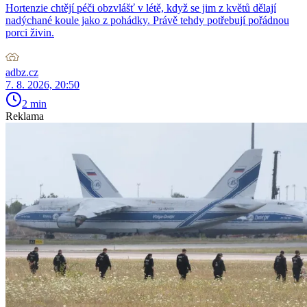
Hortenzie chtějí péči obzvlášť v létě, když se jim z květů dělají
nadýchané koule jako z pohádky. Právě tehdy potřebují pořádnou
porci živin.
adbz.cz
7. 8. 2026, 20:50
2 min
Reklama