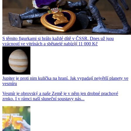
S těmito figurkami si hrálo každé dítě v ČSSR. Dnes už jsou
vzácností ve vitrínách a sbětatelé nabízíjí 11 000 Kč
Jupiter je proti nim kulička na hraní. Jak vypadají největší planety ve
vesmíru
Vesmír je obrovský a naše Země je v něm jen drobné prachové
zrnko. I v rámci naší sluneční soustavy nás...