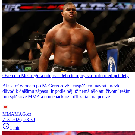
Overeem McGregora odepsal. Jeho tělo prý skončilo před pěti lety
Alistair Overeem po McGregorově neúspěšném návratu nevidí
důvod k dalšímu zápasu. Ir podle něj už nemá tělo ani životní režim
pro špičkové MMA a comeback označil za tah na peníze.
MMAMAG.cz
7. 8. 2026, 23:39
1 min