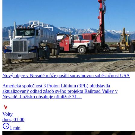
Nový objev v Nevadě může posílit surovinovou soběstačnost USA
Americká společnost 3 Proton Lithium (3PL) představila
aktualizovaný odhad zásob svého projektu Railroad Valley v
Nevadě. Ložisko obsahuje přibližně 31…
Volty
dnes, 01:00
1 min