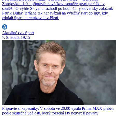
Zbrojovkou 1:0 a připravili nováčkovi soutěže první porážku v
soutěži. O výhře Slovanu rozhodl po hodině hry slovenský záložník
Patrik Dulay. Brňané tak nenavázali na výtečný start do ligy, kdy
zdolali Spartu a remizovali v Plzni.
Aktuálně.cz - Sport
7. 8. 2026, 19:15
Připravte si kapesníky. V sobotu ve 20:00 vysílá Prima MAX příběh
podle skutečné události, který rozseká i ty nejtvrdší povahy