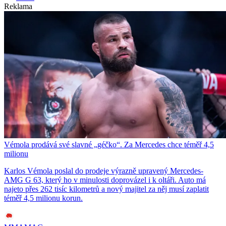
Reklama
Vémola prodává své slavné „géčko“. Za Mercedes chce téměř 4,5
milionu
Karlos Vémola poslal do prodeje výrazně upravený Mercedes-
AMG G 63, který ho v minulosti doprovázel i k oltáři. Auto má
najeto přes 262 tisíc kilometrů a nový majitel za něj musí zaplatit
téměř 4,5 milionu korun.