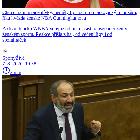
Chci chránit mladé dívky, neměly by hrát proti biologickým mužům,
říká hvězda ženské NBA Cunninghamová
Aktivní hráčka WNBA veřejně odmítla účast transgender žen v
ženském sportu. Reakce přišla z hal, od vedení ligy i od
spoluhráček.
SportyŽivě
7. 8. 2026, 19:38
3 min