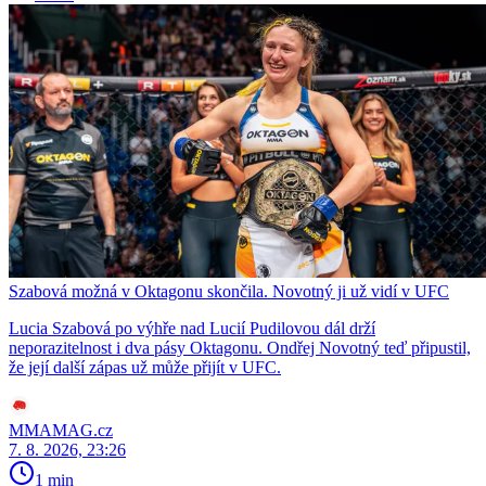
Szabová možná v Oktagonu skončila. Novotný ji už vidí v UFC
Lucia Szabová po výhře nad Lucií Pudilovou dál drží
neporazitelnost i dva pásy Oktagonu. Ondřej Novotný teď připustil,
že její další zápas už může přijít v UFC.
MMAMAG.cz
7. 8. 2026, 23:26
1 min