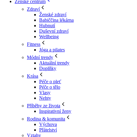
Ženské centrum
Zdraví
Ženské zdraví
Babiččina lékárna
Hubnutí
Duševní zdraví
Wellbeing
Fitness
Jóga a pilates
Módní trendy
Aktuální trendy
Doplňky
Krása
Péče o pleť
Péče o tělo
Vlasy
Nehty
Příběhy ze života
Inspirativní ženy
Rodina & komunita
Výchova
Přátelství
Vztahy