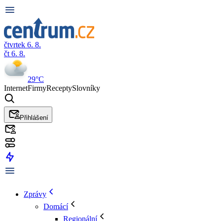
čtvrtek 6. 8.
čt 6. 8.
29°C
Internet
Firmy
Recepty
Slovníky
Přihlášení
Zprávy
Domácí
Regionální