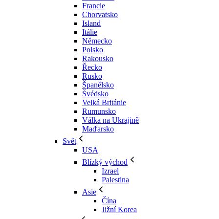
Francie
Chorvatsko
Island
Itálie
Německo
Polsko
Rakousko
Řecko
Rusko
Španělsko
Švédsko
Velká Británie
Rumunsko
Válka na Ukrajině
Maďarsko
Svět
USA
Blízký východ
Izrael
Palestina
Asie
Čína
Jižní Korea