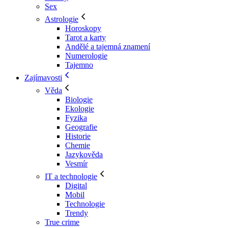
Sex
Astrologie
Horoskopy
Tarot a karty
Andělé a tajemná znamení
Numerologie
Tajemno
Zajímavosti
Věda
Biologie
Ekologie
Fyzika
Geografie
Historie
Chemie
Jazykověda
Vesmír
IT a technologie
Digital
Mobil
Technologie
Trendy
True crime