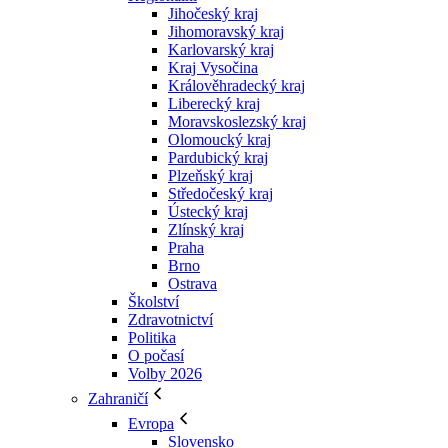
Jihočeský kraj
Jihomoravský kraj
Karlovarský kraj
Kraj Vysočina
Králověhradecký kraj
Liberecký kraj
Moravskoslezský kraj
Olomoucký kraj
Pardubický kraj
Plzeňský kraj
Středočeský kraj
Ústecký kraj
Zlínský kraj
Praha
Brno
Ostrava
Školství
Zdravotnictví
Politika
O počasí
Volby 2026
Zahraničí
Evropa
Slovensko