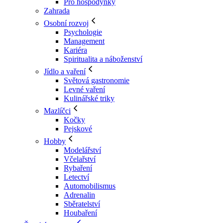
Pro hospodyňky
Zahrada
Osobní rozvoj
Psychologie
Management
Kariéra
Spiritualita a náboženství
Jídlo a vaření
Světová gastronomie
Levné vaření
Kulinářské triky
Mazlíčci
Kočky
Pejskové
Hobby
Modelářství
Včelařství
Rybaření
Letectví
Automobilismus
Adrenalin
Sběratelství
Houbaření