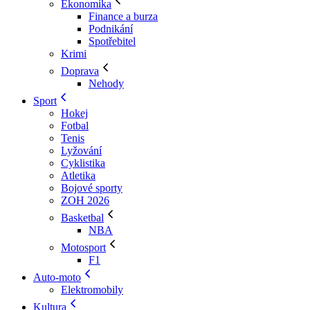
Ekonomika
Finance a burza
Podnikání
Spotřebitel
Krimi
Doprava
Nehody
Sport
Hokej
Fotbal
Tenis
Lyžování
Cyklistika
Atletika
Bojové sporty
ZOH 2026
Basketbal
NBA
Motosport
F1
Auto-moto
Elektromobily
Kultura