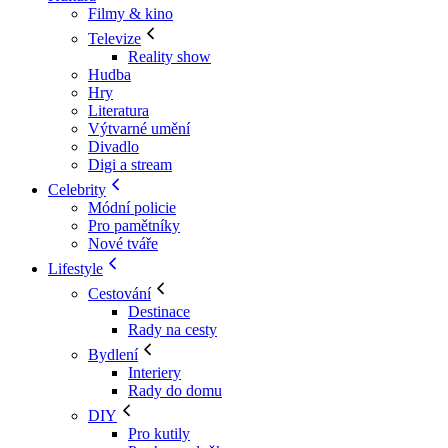
Filmy & kino
Televize
Reality show
Hudba
Hry
Literatura
Výtvarné umění
Divadlo
Digi a stream
Celebrity
Módní policie
Pro pamětníky
Nové tváře
Lifestyle
Cestování
Destinace
Rady na cesty
Bydlení
Interiery
Rady do domu
DIY
Pro kutily