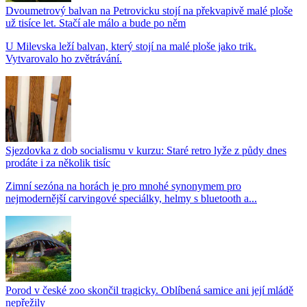
Dvoumetrový balvan na Petrovicku stojí na překvapivě malé ploše
už tisíce let. Stačí ale málo a bude po něm
U Milevska leží balvan, který stojí na malé ploše jako trik.
Vytvarovalo ho zvětrávání.
Sjezdovka z dob socialismu v kurzu: Staré retro lyže z půdy dnes
prodáte i za několik tisíc
Zimní sezóna na horách je pro mnohé synonymem pro
nejmodernější carvingové speciálky, helmy s bluetooth a...
Porod v české zoo skončil tragicky. Oblíbená samice ani její mládě
nepřežily