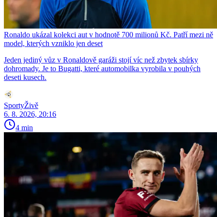
Ronaldo ukázal kolekci aut v hodnotě 700 milionů Kč. Patří mezi ně
model, kterých vzniklo jen deset
Jeden jediný vůz v Ronaldově garáži stojí víc než zbytek sbírky
dohromady. Je to Bugatti, které automobilka vyrobila v pouhých
deseti kusech.
SportyŽivě
6. 8. 2026, 20:16
4 min