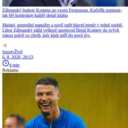
Zábranský buduje Kometu po vzoru Fergusona. Kučeřík popisuje,
jak šéf kontroluje každý detail klubu
Majitel, generální manažer a nově opět hlavní trenér v jedné osobě.
Libor Zábranský stáhl veškeré sportovní řízení Komety do svých
rukou právě ve chvíli, kdy klub míří do nové éry.
SportyŽivě
6. 8. 2026, 20:23
4 min
Reklama