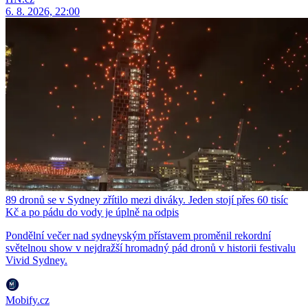
6. 8. 2026, 22:00
89 dronů se v Sydney zřítilo mezi diváky. Jeden stojí přes 60 tisíc
Kč a po pádu do vody je úplně na odpis
Pondělní večer nad sydneyským přístavem proměnil rekordní
světelnou show v nejdražší hromadný pád dronů v historii festivalu
Vivid Sydney.
Mobify.cz