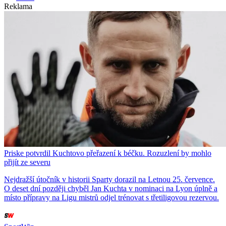
Reklama
Priske potvrdil Kuchtovo přeřazení k béčku. Rozuzlení by mohlo
přijít ze severu
Nejdražší útočník v historii Sparty dorazil na Letnou 25. července.
O deset dní později chyběl Jan Kuchta v nominaci na Lyon úplně a
místo přípravy na Ligu mistrů odjel trénovat s třetiligovou rezervou.