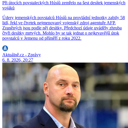
Při útocích povstaleckých Húsíů zemřelo na šest desítek jemenských
vojáků
Údery jemenských povstalců Húsíů na provládní jednotky zabily 58
lidí, řekl ve čtvrtek nejmenovaný vojenský zdroj agentuře AFP.
Zraněných jsou podle něj desítky. Předchozí údaje uváděly zhruba
čtyři desítky mrtvých. Mohlo by se tak jednat o nejkrvavější útok
povstalců v Jemenu od příměří z roku 2022.
Aktuálně.cz - Zprávy
6. 8. 2026, 20:27