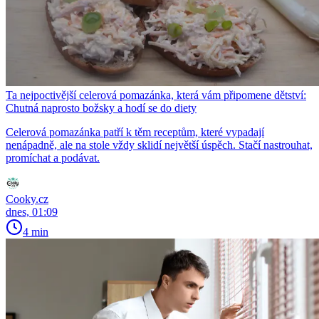
Ta nejpoctivější celerová pomazánka, která vám připomene dětství:
Chutná naprosto božsky a hodí se do diety
Celerová pomazánka patří k těm receptům, které vypadají
nenápadně, ale na stole vždy sklidí největší úspěch. Stačí nastrouhat,
promíchat a podávat.
Cooky.cz
dnes, 01:09
4 min