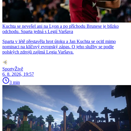
Kuchta se nevešel ani na Lyon a po příchodu Brunese je blízko
odchodu. Sparta jedná s Legií Varšava
Sparta v létě přestavěla hrot útoku a Jan Kuchta se ocitl mimo
nominaci na klíčový evropský zápas. O jeho služby se podle
polských zdrojů zajímá Legia Varšava.
SportyŽivě
6. 8. 2026, 19:57
3 min