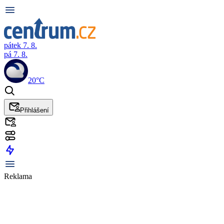
pátek 7. 8.
pá 7. 8.
20°C
Přihlášení
Reklama