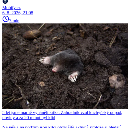
Mobify.cz
6. 8. 2026, 21:08
3 min
5 let jsme marně vyháněli krtka. Zahradník vzal kuchyňský odpad,
noviny a za 20 minut byl klid
Na jaře a na podzim jsou krtci obzvláště aktivní, protože si hledají