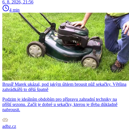
6. 8. 2026, 21:56
4 min
Brusíř Marek ukázal, pod jakým úhlem brousit nůž sekačky. Většina
zahrádkářů to dělá špatně
Podzim je ideálním obdobím pro přípravu zahradní techniky na
příští sezonu. Začít je dobré u sekačky, kterou je třeba důkladně
nabrousit.
adbz.cz