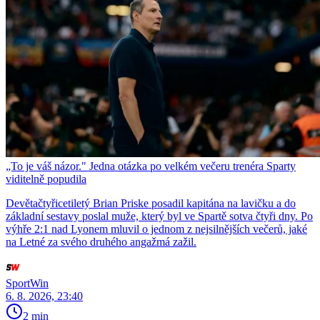
„To je váš názor." Jedna otázka po velkém večeru trenéra Sparty
viditelně popudila
Devětačtyřicetiletý Brian Priske posadil kapitána na lavičku a do
základní sestavy poslal muže, který byl ve Spartě sotva čtyři dny. Po
výhře 2:1 nad Lyonem mluvil o jednom z nejsilnějších večerů, jaké
na Letné za svého druhého angažmá zažil.
SportWin
6. 8. 2026, 23:40
2 min