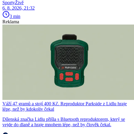
SportyŽivě
6. 8. 2026, 21:32
3 min
Reklama
Váží 47 gramů a stojí 400 Kč. Reproduktor Parkside z Lidlu hraje
lépe, než by kdokoliv čekal
Dílenská značka Lidlu přišla s Bluetooth reproduktorem, který se
vejde do dlaně a hraje mnohem lépe, než by člověk čekal.