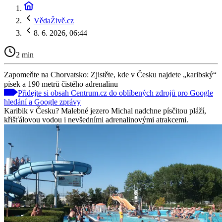
VědaŽivě.cz
8. 6. 2026, 06:44
2 min
Zapomeňte na Chorvatsko: Zjistěte, kde v Česku najdete „karibský“
písek a 190 metrů čistého adrenalinu
Přidejte si obsah Centrum.cz do oblíbených zdrojů pro Google
hledání a Google zprávy
Karibik v Česku? Malebné jezero Michal nadchne písčitou pláží,
křišťálovou vodou i nevšedními adrenalinovými atrakcemi.