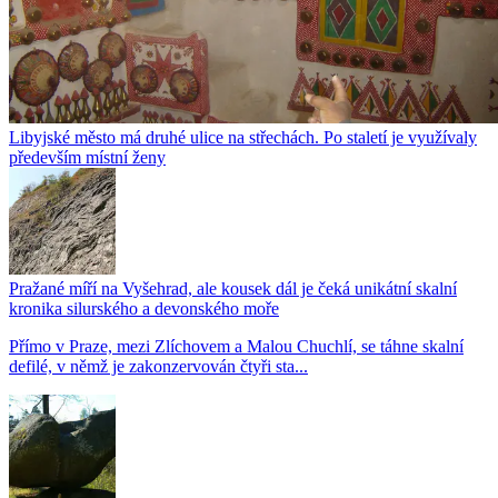
Libyjské město má druhé ulice na střechách. Po staletí je využívaly
především místní ženy
Pražané míří na Vyšehrad, ale kousek dál je čeká unikátní skalní
kronika silurského a devonského moře
Přímo v Praze, mezi Zlíchovem a Malou Chuchlí, se táhne skalní
defilé, v němž je zakonzervován čtyři sta...