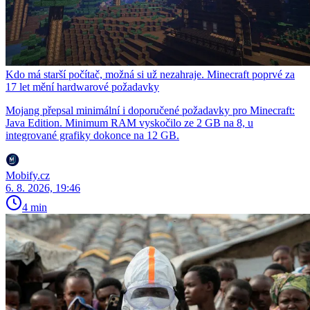
Kdo má starší počítač, možná si už nezahraje. Minecraft poprvé za
17 let mění hardwarové požadavky
Mojang přepsal minimální i doporučené požadavky pro Minecraft:
Java Edition. Minimum RAM vyskočilo ze 2 GB na 8, u
integrované grafiky dokonce na 12 GB.
Mobify.cz
6. 8. 2026, 19:46
4 min