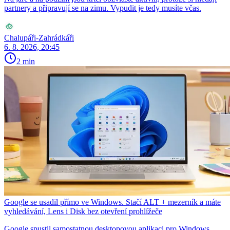
partnery a připravují se na zimu. Vypudit je tedy musíte včas.
Chalupáři-Zahrádkáři
6. 8. 2026, 20:45
2 min
Google se usadil přímo ve Windows. Stačí ALT + mezerník a máte
vyhledávání, Lens i Disk bez otevření prohlížeče
Google spustil samostatnou desktopovou aplikaci pro Windows,