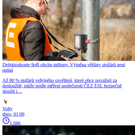
Defektoskopie šetří obcím miliony. Výměna většiny stožárů není
nutná
Až 80 % stožárů veřejného osvětlení, které obce považují za
dosloužilé, může podle měření společnosti ČEZ ESL bezpečně
sloužit i…
Volty
dnes, 01:00
1 min