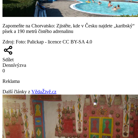
Zapomeňte na Chorvatsko: Zjistěte, kde v Česku najdete „karibský“
písek a 190 metrů čistého adrenalinu
Zdroj
:
Foto: Palickap - licence CC BY-SA 4.0
Sdílet
Denní
výzva
0
Reklama
Další články z
VědaŽivě.cz