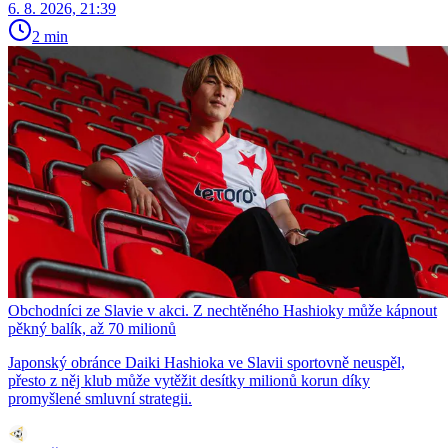
6. 8. 2026, 21:39
2 min
Obchodníci ze Slavie v akci. Z nechtěného Hashioky může kápnout
pěkný balík, až 70 milionů
Japonský obránce Daiki Hashioka ve Slavii sportovně neuspěl,
přesto z něj klub může vytěžit desítky milionů korun díky
promyšlené smluvní strategii.