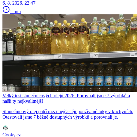
6. 8. 2026, 22:47
1 min
Velký test slunečnicových olejů 2026: Porovnali jsme 7 výrobků a
našli ty nejkvalitnější
Slunečnicový olej patří mezi nejčastěji používané tuky v kuchyních.
Otestovali jsme 7 běžně dostupných výrobků a porovnali je.
Cooky.cz