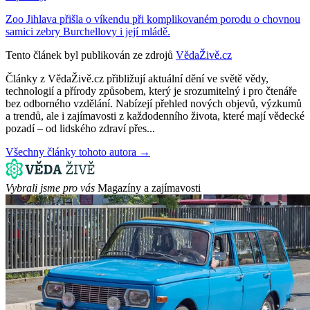
Zoo Jihlava přišla o víkendu při komplikovaném porodu o chovnou
samici zebry Burchellovy i její mládě.
Tento článek byl publikován ze zdrojů
VědaŽivě.cz
Články z VědaŽivě.cz přibližují aktuální dění ve světě vědy,
technologií a přírody způsobem, který je srozumitelný i pro čtenáře
bez odborného vzdělání. Nabízejí přehled nových objevů, výzkumů
a trendů, ale i zajímavosti z každodenního života, které mají vědecké
pozadí – od lidského zdraví přes...
Všechny články tohoto autora →
Vybrali jsme pro vás
Magazíny a zajímavosti