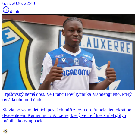
6. 8. 2026, 22:40
4 min
Trpišovský nemá dost. Ve Francii loví rychlíka Mandengueho, který
ovládá obranu i útok
Slavia po sedmi letních posilách míří znovu do Francie, tentokrát po
dvacetiletém Kamerunci z Auxerre, který ve třetí lize střílel góly i
bránil jako wingback.