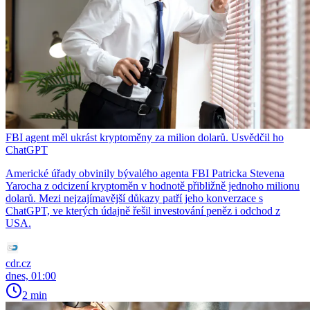
FBI agent měl ukrást kryptoměny za milion dolarů. Usvědčil ho
ChatGPT
Americké úřady obvinily bývalého agenta FBI Patricka Stevena
Yarocha z odcizení kryptoměn v hodnotě přibližně jednoho milionu
dolarů. Mezi nejzajímavější důkazy patří jeho konverzace s
ChatGPT, ve kterých údajně řešil investování peněz i odchod z
USA.
cdr.cz
dnes, 01:00
2 min