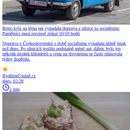
Retro kvíz na téma jak vypadala doprava a silnice za socialismu:
Pamětníci musí povinně získat 10/10 bodů
Doprava v Československu v době socialismu vypadala úplně jinak
než dnes. Po silnicích jezdilo podstatně méně aut, dálnic bylo jen
několik desítek kilometrů a cesta na dovolenou se často plánovala
týdny dopředu.
BydlímeÚtulně.cz
dnes, 02:28
2 min