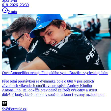
SportWin
6. 8. 2026, 23:39
2 min
Otec Antonelliho trénuje Fittipaldiho syna: Brazilec vychvaluje lídra
Před letní přestávkou se dynamika boje o titul v posledních
závodních víkendech otočila ve prospěch Andrey Kimiho
Antonelliho. Ital dokáže pravidelně zajíždět výsledky a sbírat
důležité body, které mohou v součtu na konci sezony rozhodnout.
SvětFormule.cz