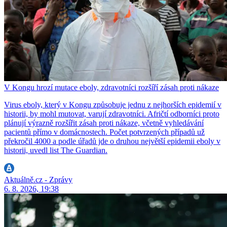
V Kongu hrozí mutace eboly, zdravotníci rozšíří zásah proti nákaze
Virus eboly, který v Kongu způsobuje jednu z nejhorších epidemií v
historii, by mohl mutovat, varují zdravotníci. Afričtí odborníci proto
plánují výrazně rozšířit zásah proti nákaze, včetně vyhledávání
pacientů přímo v domácnostech. Počet potvrzených případů už
překročil 4000 a podle úřadů jde o druhou největší epidemii eboly v
historii, uvedl list The Guardian.
Aktuálně.cz - Zprávy
6. 8. 2026, 19:38