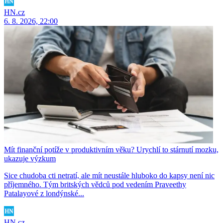
HN.cz
6. 8. 2026, 22:00
Mít finanční potíže v produktivním věku? Urychlí to stárnutí mozku,
ukazuje výzkum
Sice chudoba cti netratí, ale mít neustále hluboko do kapsy není nic
příjemného. Tým britských vědců pod vedením Praveethy
Patalayové z londýnské...
HN.cz