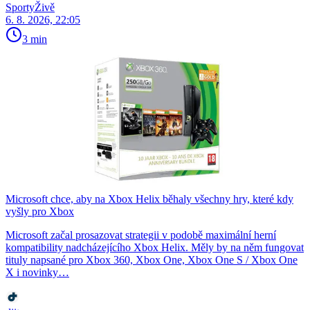
SportyŽivě
6. 8. 2026, 22:05
3 min
Microsoft chce, aby na Xbox Helix běhaly všechny hry, které kdy
vyšly pro Xbox
Microsoft začal prosazovat strategii v podobě maximální herní
kompatibility nadcházejícího Xbox Helix. Měly by na něm fungovat
tituly napsané pro Xbox 360, Xbox One, Xbox One S / Xbox One
X i novinky…