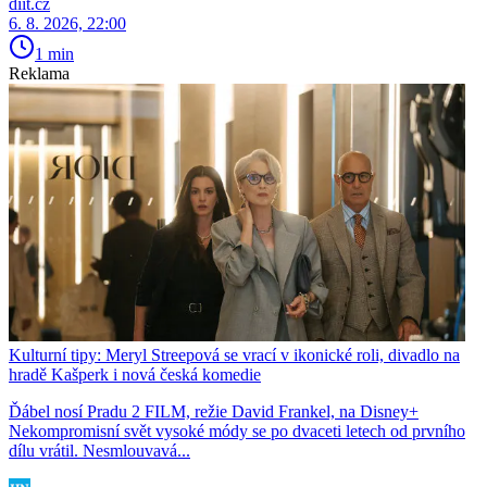
diit.cz
6. 8. 2026, 22:00
1 min
Reklama
Kulturní tipy: Meryl Streepová se vrací v ikonické roli, divadlo na
hradě Kašperk i nová česká komedie
Ďábel nosí Pradu 2 FILM, režie David Frankel, na Disney+
Nekompromisní svět vysoké módy se po dvaceti letech od prvního
dílu vrátil. Nesmlouvavá...