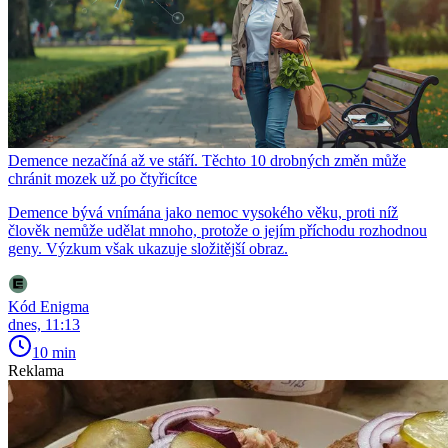
Demence nezačíná až ve stáří. Těchto 10 drobných změn může
chránit mozek už po čtyřicítce
Demence bývá vnímána jako nemoc vysokého věku, proti níž
člověk nemůže udělat mnoho, protože o jejím příchodu rozhodnou
geny. Výzkum však ukazuje složitější obraz.
Kód Enigma
dnes, 11:13
10 min
Reklama