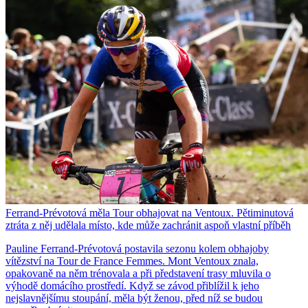
Ferrand-Prévotová měla Tour obhajovat na Ventoux. Pětiminutová
ztráta z něj udělala místo, kde může zachránit aspoň vlastní příběh
Pauline Ferrand-Prévotová postavila sezonu kolem obhajoby
vítězství na Tour de France Femmes. Mont Ventoux znala,
opakovaně na něm trénovala a při představení trasy mluvila o
výhodě domácího prostředí. Když se závod přiblížil k jeho
nejslavnějšímu stoupání, měla být ženou, před níž se budou