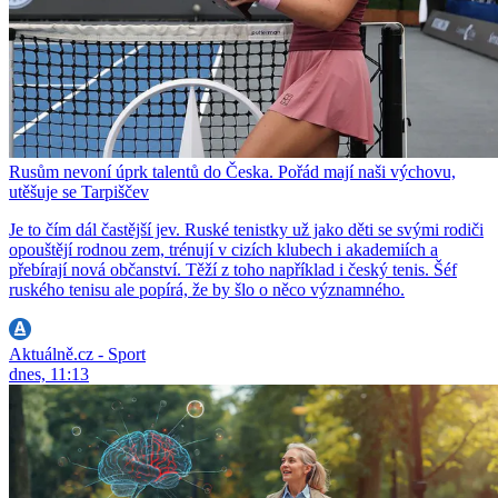
Rusům nevoní úprk talentů do Česka. Pořád mají naši výchovu,
utěšuje se Tarpiščev
Je to čím dál častější jev. Ruské tenistky už jako děti se svými rodiči
opouštějí rodnou zem, trénují v cizích klubech i akademiích a
přebírají nová občanství. Těží z toho například i český tenis. Šéf
ruského tenisu ale popírá, že by šlo o něco významného.
Aktuálně.cz - Sport
dnes, 11:13