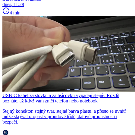
dnes, 11:28
4 min
USB-C kabel za stovku a za tisícovku vypadají stejně. Rozdíl
poznáte, až když vám zničí telefon nebo notebook
Stejný konektor, stejný tvar, stejná barva plastu, a přesto se uvnitř
může skrývat propast v proudové třídě, datové propustnosti i
bezpečí.