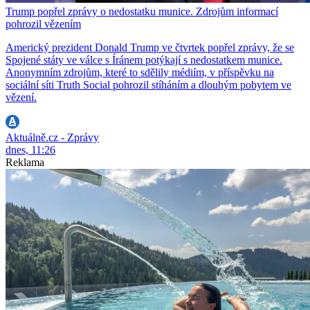
Trump popřel zprávy o nedostatku munice. Zdrojům informací
pohrozil vězením
Americký prezident Donald Trump ve čtvrtek popřel zprávy, že se
Spojené státy ve válce s Íránem potýkají s nedostatkem munice.
Anonymním zdrojům, které to sdělily médiím, v příspěvku na
sociální síti Truth Social pohrozil stíháním a dlouhým pobytem ve
vězení.
Aktuálně.cz - Zprávy
dnes, 11:26
Reklama