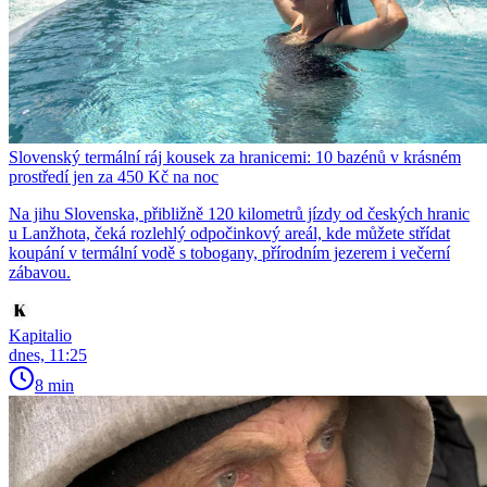
Slovenský termální ráj kousek za hranicemi: 10 bazénů v krásném
prostředí jen za 450 Kč na noc
Na jihu Slovenska, přibližně 120 kilometrů jízdy od českých hranic
u Lanžhota, čeká rozlehlý odpočinkový areál, kde můžete střídat
koupání v termální vodě s tobogany, přírodním jezerem i večerní
zábavou.
Kapitalio
dnes, 11:25
8 min