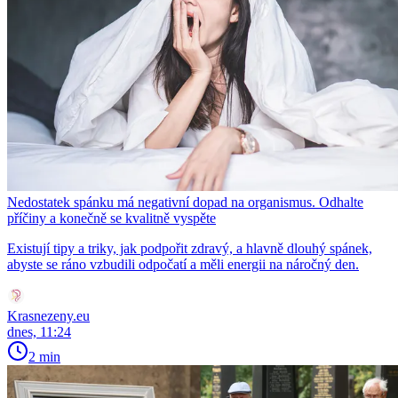
Nedostatek spánku má negativní dopad na organismus. Odhalte
příčiny a konečně se kvalitně vyspěte
Existují tipy a triky, jak podpořit zdravý, a hlavně dlouhý spánek,
abyste se ráno vzbudili odpočatí a měli energii na náročný den.
Krasnezeny.eu
dnes, 11:24
2 min