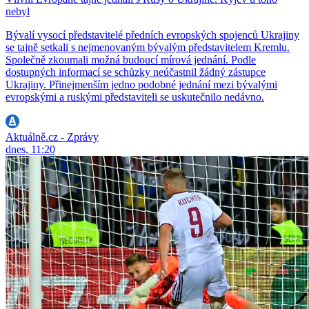
nebyl
Bývalí vysocí představitelé předních evropských spojenců Ukrajiny
se tajně setkali s nejmenovaným bývalým představitelem Kremlu.
Společně zkoumali možná budoucí mírová jednání. Podle
dostupných informací se schůzky neúčastnil žádný zástupce
Ukrajiny. Přinejmenším jedno podobné jednání mezi bývalými
evropskými a ruskými představiteli se uskutečnilo nedávno.
Aktuálně.cz - Zprávy
dnes, 11:20