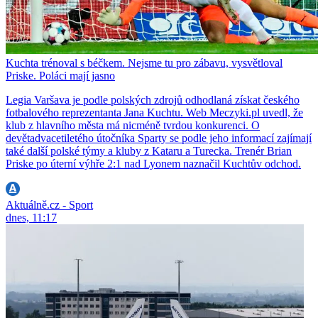
Kuchta trénoval s béčkem. Nejsme tu pro zábavu, vysvětloval
Priske. Poláci mají jasno
Legia Varšava je podle polských zdrojů odhodlaná získat českého
fotbalového reprezentanta Jana Kuchtu. Web Meczyki.pl uvedl, že
klub z hlavního města má nicméně tvrdou konkurenci. O
devětadvacetiletého útočníka Sparty se podle jeho informací zajímají
také další polské týmy a kluby z Kataru a Turecka. Trenér Brian
Priske po úterní výhře 2:1 nad Lyonem naznačil Kuchtův odchod.
Aktuálně.cz - Sport
dnes, 11:17