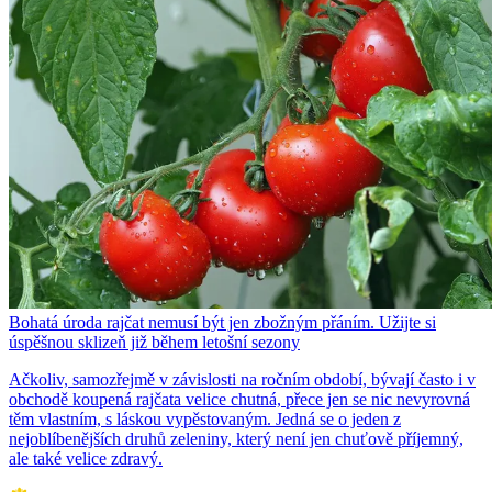
Bohatá úroda rajčat nemusí být jen zbožným přáním. Užijte si
úspěšnou sklizeň již během letošní sezony
Ačkoliv, samozřejmě v závislosti na ročním období, bývají často i v
obchodě koupená rajčata velice chutná, přece jen se nic nevyrovná
těm vlastním, s láskou vypěstovaným. Jedná se o jeden z
nejoblíbenějších druhů zeleniny, který není jen chuťově příjemný,
ale také velice zdravý.