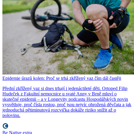
Epidemie úrazů kolen: Proč se trhá zkřížený vaz čím dál častěji
Přední zkřížený vaz si dnes trhají i jedenáctileté děti. Ortoped Filip
Hudeček z Fakultní nemocnice u svaté Anny v Brně mluví o
skutečné epidemii – a v Longevity podcastu Hospodářských novin
vysvětluje, proč čísla rostou, proč jsou nejvíc ohrožená děvčata a jak
jednoduchá pětiminutová rozcvička dokáže riziko snížit až o
polovinu.
Be Native extra