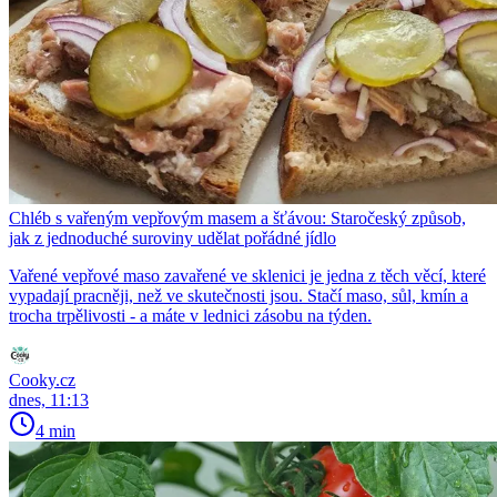
Chléb s vařeným vepřovým masem a šťávou: Staročeský způsob,
jak z jednoduché suroviny udělat pořádné jídlo
Vařené vepřové maso zavařené ve sklenici je jedna z těch věcí, které
vypadají pracněji, než ve skutečnosti jsou. Stačí maso, sůl, kmín a
trocha trpělivosti - a máte v lednici zásobu na týden.
Cooky.cz
dnes, 11:13
4 min