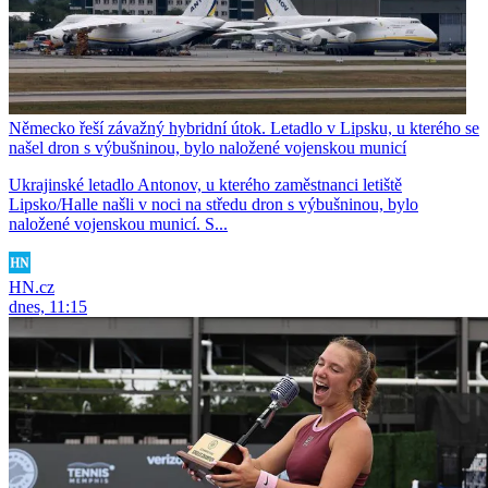
Německo řeší závažný hybridní útok. Letadlo v Lipsku, u kterého se
našel dron s výbušninou, bylo naložené vojenskou municí
Ukrajinské letadlo Antonov, u kterého zaměstnanci letiště
Lipsko/Halle našli v noci na středu dron s výbušninou, bylo
naložené vojenskou municí. S...
HN.cz
dnes, 11:15