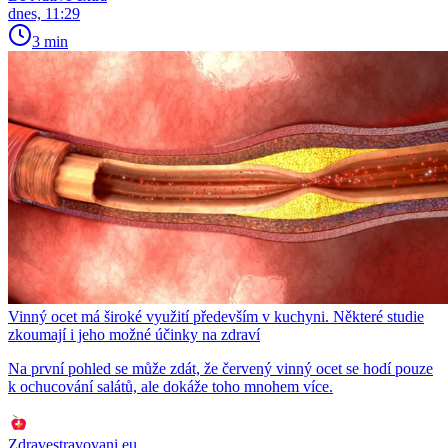
dnes, 11:29
3 min
Vinný ocet má široké využití především v kuchyni. Některé studie
zkoumají i jeho možné účinky na zdraví
Na první pohled se může zdát, že červený vinný ocet se hodí pouze
k ochucování salátů, ale dokáže toho mnohem více.
Zdravestravovani.eu