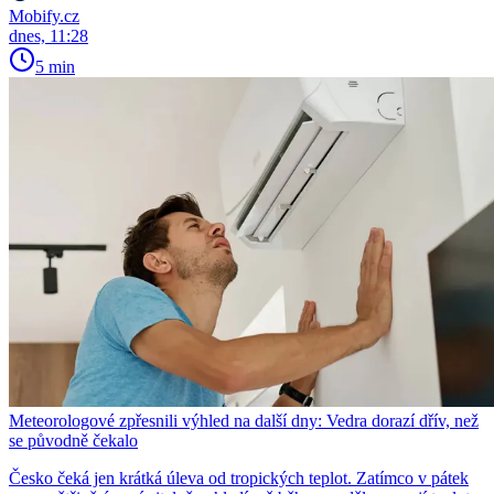
Mobify.cz
dnes, 11:28
5 min
Meteorologové zpřesnili výhled na další dny: Vedra dorazí dřív, než
se původně čekalo
Česko čeká jen krátká úleva od tropických teplot. Zatímco v pátek