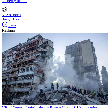
soupeřky bránit.
Vše o sportu
dnes, 11:22
3 min
Reklama
Vlivní Evropané tajně jednali s Rusy o Ukrajině. Kyjev u toho