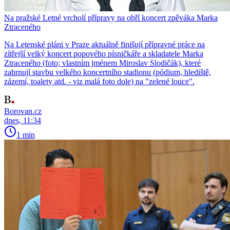
Na pražské Letné vrcholí přípravy na obří koncert zpěváka Marka
Ztraceného
Na Letenské pláni v Praze aktuálně finišují přípravné práce na
zítřejší velký koncert popového písničkáře a skladatele Marka
Ztraceného (foto; vlastním jménem Miroslav Slodičák), které
zahrnují stavbu velkého koncertního stadionu (pódium, hlediště,
zázemí, toalety atd. - viz malá foto dole) na "zelené louce".
Borovan.cz
dnes, 11:34
1 min