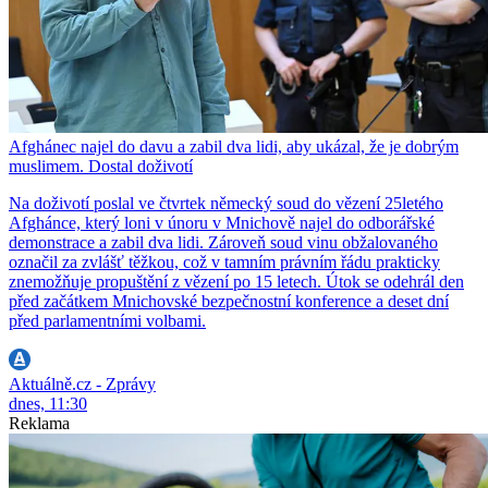
Afghánec najel do davu a zabil dva lidi, aby ukázal, že je dobrým
muslimem. Dostal doživotí
Na doživotí poslal ve čtvrtek německý soud do vězení 25letého
Afghánce, který loni v únoru v Mnichově najel do odborářské
demonstrace a zabil dva lidi. Zároveň soud vinu obžalovaného
označil za zvlášť těžkou, což v tamním právním řádu prakticky
znemožňuje propuštění z vězení po 15 letech. Útok se odehrál den
před začátkem Mnichovské bezpečnostní konference a deset dní
před parlamentními volbami.
Aktuálně.cz - Zprávy
dnes, 11:30
Reklama