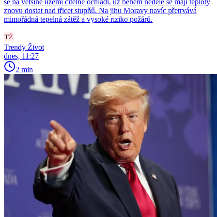
se na většině území citelně ochladí, už během neděle se mají teploty
znovu dostat nad třicet stupňů. Na jihu Moravy navíc přetrvává
mimořádná tepelná zátěž a vysoké riziko požárů.
Trendy Život
dnes, 11:27
2 min