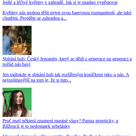
Jedlé a léčivé květiny v zahradě. Jak si je snadno vypěstovat
Květiny nás mohou těšit nejen svou barevnou rozmanitostí, ale také
chutěmi. Projděte se zahradou a...
Sbírání hub: Český fenomén, který se dědí z generace na generaci a
pořád nás baví
Jen málokde je sbírání hub tak rozšířeným koníčkem jako u nás. A
nejzajímavější na tom je, že si tuto...
Proč mají některá znamení mastné vlasy? Panna geneticky, u
Blíženců je to nedostatek sebelásky