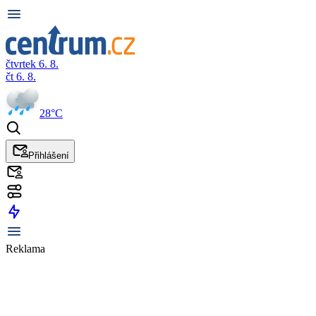
čtvrtek 6. 8.
čt 6. 8.
28°C
Přihlášení
Reklama