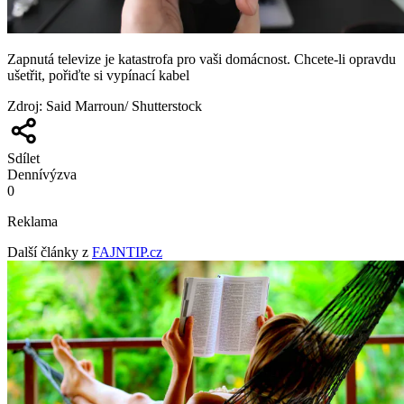
Zapnutá televize je katastrofa pro vaši domácnost. Chcete-li opravdu
ušetřit, pořiďte si vypínací kabel
Zdroj
:
Said Marroun/ Shutterstock
Sdílet
Denní
výzva
0
Reklama
Další články z
FAJNTIP.cz