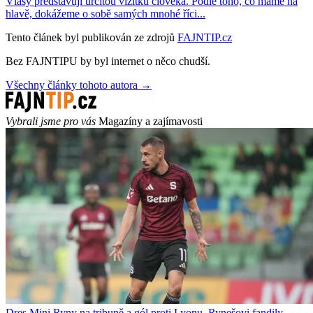
Vlasy představují určitou vizitku člověka. Podle toho, co máme na
hlavě, dokážeme o sobě samých mnohé říci...
Tento článek byl publikován ze zdrojů
FAJNTIP.cz
Bez FAJNTIPU by byl internet o něco chudší.
Všechny články tohoto autora →
Vybrali jsme pro vás
Magazíny a zajímavosti
Dres Mini Ryny na tribuně a gól proti Lyonu. Rynešovi fandily