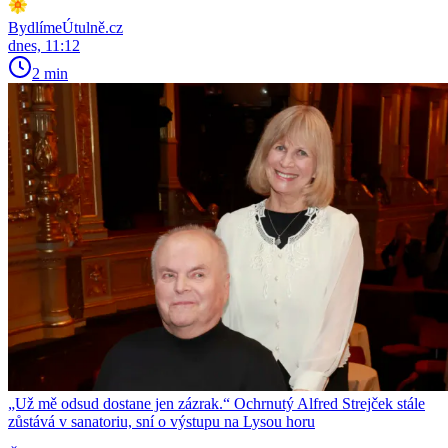
BydlímeÚtulně.cz
dnes, 11:12
2 min
„Už mě odsud dostane jen zázrak.“ Ochrnutý Alfred Strejček stále
zůstává v sanatoriu, sní o výstupu na Lysou horu