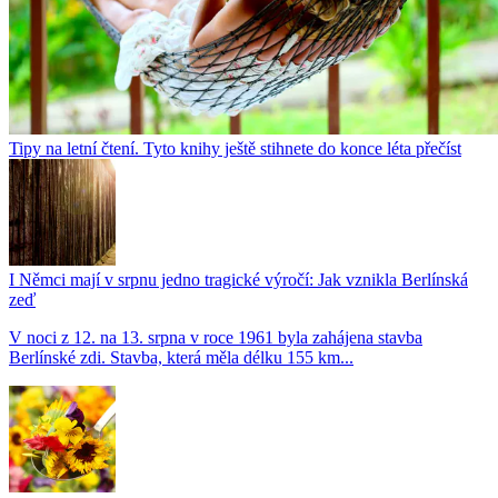
Tipy na letní čtení. Tyto knihy ještě stihnete do konce léta přečíst
I Němci mají v srpnu jedno tragické výročí: Jak vznikla Berlínská
zeď
V noci z 12. na 13. srpna v roce 1961 byla zahájena stavba
Berlínské zdi. Stavba, která měla délku 155 km...