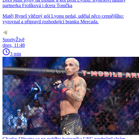
partnerka Frolíková i dcera Tonička
Matěj Ryneš vítězný gól Lyonu nedal, udělal něco cennějšího:
vyrovnal a připravil rozhodující branku Mercada.
SportyŽivě
dnes, 11:48
3 min
Charles Oliveira se po pohřbu bojovníka UFC neubránil slzám.