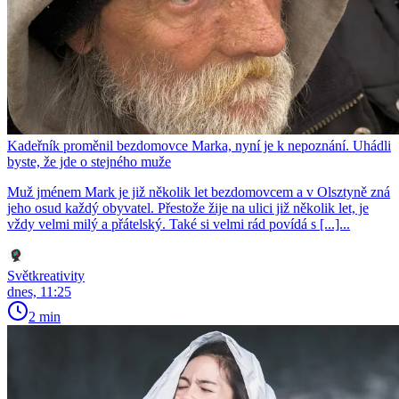
Kadeřník proměnil bezdomovce Marka, nyní je k nepoznání. Uhádli
byste, že jde o stejného muže
Muž jménem Mark je již několik let bezdomovcem a v Olsztyně zná
jeho osud každý obyvatel. Přestože žije na ulici již několik let, je
vždy velmi milý a přátelský. Také si velmi rád povídá s [...]...
Světkreativity
dnes, 11:25
2 min