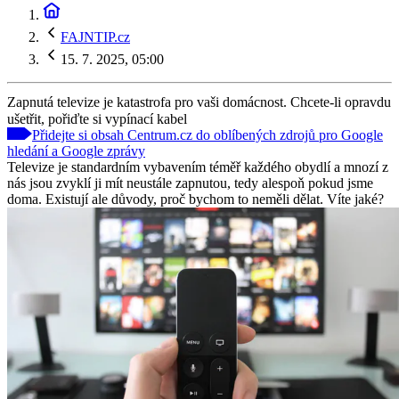
FAJNTIP.cz
15. 7. 2025, 05:00
Zapnutá televize je katastrofa pro vaši domácnost. Chcete-li opravdu
ušetřit, pořiďte si vypínací kabel
Přidejte si obsah Centrum.cz do oblíbených zdrojů pro Google
hledání a Google zprávy
Televize je standardním vybavením téměř každého obydlí a mnozí z
nás jsou zvyklí ji mít neustále zapnutou, tedy alespoň pokud jsme
doma. Existují ale důvody, proč bychom to neměli dělat. Víte jaké?