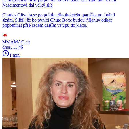
Nascimentovi dal velký slib
Charles Oliveira se po pohřbu dlouholetého parťáka neubránil
slzám. Slíbil, že bojovníci Chute Boxe budou Allanův odkaz
připomínat při každém dalším vstupu do klece.
MMAMAG.cz
dnes, 11:46
1 min