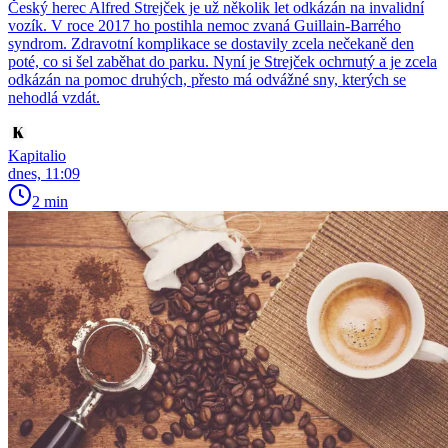
Český herec Alfred Strejček je už několik let odkázán na invalidní
vozík. V roce 2017 ho postihla nemoc zvaná Guillain-Barrého
syndrom. Zdravotní komplikace se dostavily zcela nečekaně den
poté, co si šel zaběhat do parku. Nyní je Strejček ochrnutý a je zcela
odkázán na pomoc druhých, přesto má odvážné sny, kterých se
nehodlá vzdát.
Kapitalio
dnes, 11:09
2 min