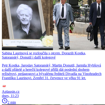
Sabina Laurinová se rozloučila s otcem. Dorazili Kostka,
Satoranský, Donutil i další kolegové
Petr Kostka, Jaroslav Satoranský, Martin Donutil, Jarmila Hybšová
a další přátelé a herečtí kolegové přišli dát poslední sbohem
režisérovi, pedagogovi a bývalému řediteli Divadla na Vinohradech
Františku Laurinovi. Zemřel 31. července ve věku 91 let.
Aplausin.cz
dnes, 11:23
2 min