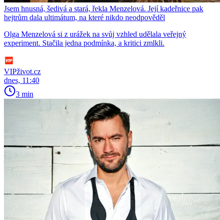
Jsem hnusná, šedivá a stará, řekla Menzelová. Její kadeřnice pak
hejtrům dala ultimátum, na které nikdo neodpověděl
Olga Menzelová si z urážek na svůj vzhled udělala veřejný
experiment. Stačila jedna podmínka, a kritici zmlkli.
VIPživot.cz
dnes, 11:40
3 min