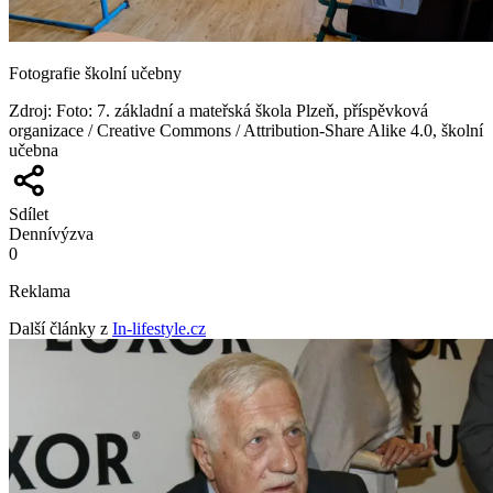
Fotografie školní učebny
Zdroj
:
Foto: 7. základní a mateřská škola Plzeň, příspěvková
organizace / Creative Commons / Attribution-Share Alike 4.0, školní
učebna
Sdílet
Denní
výzva
0
Reklama
Další články z
In-lifestyle.cz