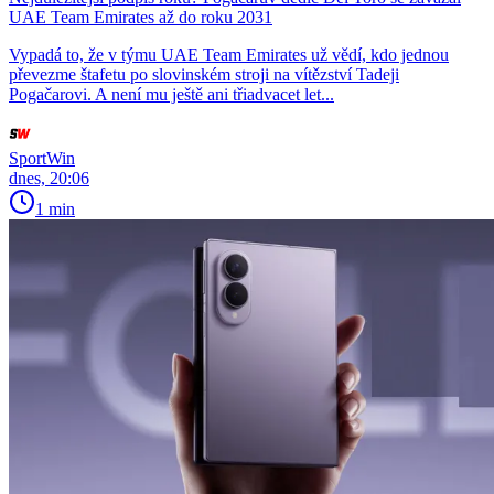
UAE Team Emirates až do roku 2031
Vypadá to, že v týmu UAE Team Emirates už vědí, kdo jednou
převezme štafetu po slovinském stroji na vítězství Tadeji
Pogačarovi. A není mu ještě ani třiadvacet let...
SportWin
dnes, 20:06
1 min