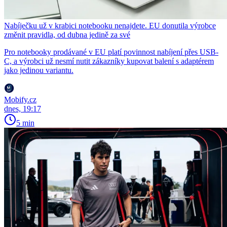
Nabíječku už v krabici notebooku nenajdete. EU donutila výrobce
změnit pravidla, od dubna jedině za své
Pro notebooky prodávané v EU platí povinnost nabíjení přes USB-
C, a výrobci už nesmí nutit zákazníky kupovat balení s adaptérem
jako jedinou variantu.
Mobify.cz
dnes, 19:17
5 min