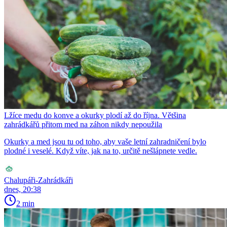
Lžíce medu do konve a okurky plodí až do října. Většina
zahrádkářů přitom med na záhon nikdy nepoužila
Okurky a med jsou tu od toho, aby vaše letní zahradničení bylo
plodné i veselé. Když víte, jak na to, určitě nešlápnete vedle.
Chalupáři-Zahrádkáři
dnes, 20:38
2 min