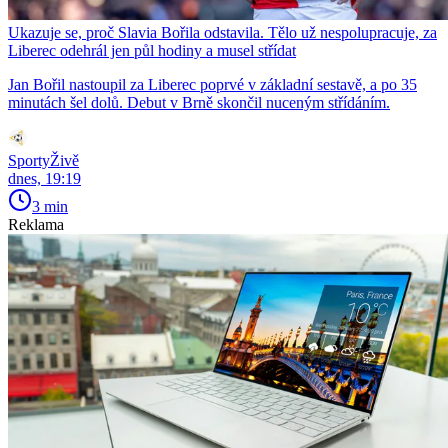
Ukazuje se, proč Slavia Bořila odstavila. Tělo už nespolupracuje, za
Liberec odehrál jen půl hodiny a musel střídat
Jan Bořil nastoupil za Liberec poprvé v základní sestavě, a po 35
minutách šel dolů. Debut v Brně skončil nuceným střídáním.
SportyŽivě
dnes, 19:19
3 min
Reklama