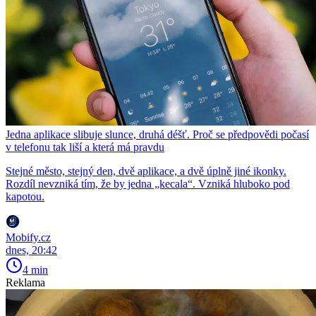
Jedna aplikace slibuje slunce, druhá déšť. Proč se předpovědi počasí
v telefonu tak liší a která má pravdu
Stejné město, stejný den, dvě aplikace, a dvě úplně jiné ikonky.
Rozdíl nevzniká tím, že by jedna „kecala“. Vzniká hluboko pod
kapotou.
Mobify.cz
dnes, 20:42
4 min
Reklama