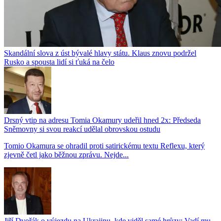
Skandální slova z úst bývalé hlavy státu. Klaus znovu podržel
Rusko a spousta lidí si ťuká na čelo
Drsný vtip na adresu Tomia Okamury udeřil hned 2x: Předseda
Sněmovny si svou reakcí udělal obrovskou ostudu
Tomio Okamura se ohradil proti satirickému textu Reflexu, který
zjevně četl jako běžnou zprávu. Nejde...
Jiří Dvořák o výjezdu na Ukrajinu, kde viděl samé hrůzy: Vadí mu,