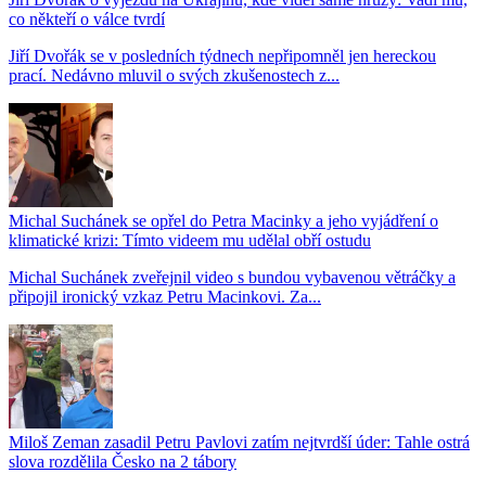
co někteří o válce tvrdí
Jiří Dvořák se v posledních týdnech nepřipomněl jen hereckou
prací. Nedávno mluvil o svých zkušenostech z...
Michal Suchánek se opřel do Petra Macinky a jeho vyjádření o
klimatické krizi: Tímto videem mu udělal obří ostudu
Michal Suchánek zveřejnil video s bundou vybavenou větráčky a
připojil ironický vzkaz Petru Macinkovi. Za...
Miloš Zeman zasadil Petru Pavlovi zatím nejtvrdší úder: Tahle ostrá
slova rozdělila Česko na 2 tábory