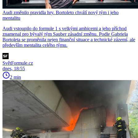
Audi změnilo pravidla hry. Bortoleto chválí nový tým i jeho
mentalitu
Audi vstoupilo do formule 1 s velkými ambicemi a jeho příchod
znamenal pro bývalý tým Sauber zásadní změnu. Podle Gabriela
Bortoleta se proměnila nejen finanční situace a technické zázemí, ale
především mentalita celého týmu.
SvětFormule.cz
dnes, 18:55
2 min