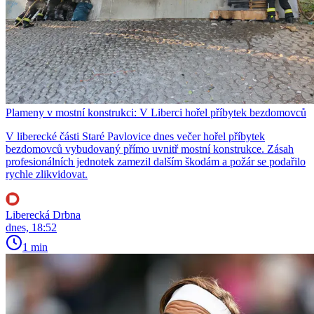
Plameny v mostní konstrukci: V Liberci hořel příbytek bezdomovců
V liberecké části Staré Pavlovice dnes večer hořel příbytek
bezdomovců vybudovaný přímo uvnitř mostní konstrukce. Zásah
profesionálních jednotek zamezil dalším škodám a požár se podařilo
rychle zlikvidovat.
Liberecká Drbna
dnes, 18:52
1 min