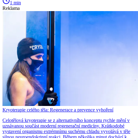
1 min
Reklama
Kryoterapie celého těla: Regenerace a prevence vyhoření
Celotělová kryoterapie se z alternativního konceptu rychle mění v
uznávanou součást moderní regenerační medicíny. Krátkodobé
vystavení organismu extrémnímu suchému chladu vyvolává v těle
silnou neuroendokrinní reakci. Během několika minut dochází k