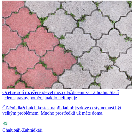
Ocet se solí rozežere plevel mezi dlaždicemi za 12 hodin. Stačí
jeden správný poměr, jinak to nefunguje
Čištění dlažebních kostek například příjezdové cesty nemusí být
velkým problémem. Mnoho prostředků už máte doma.
Chalupáři-Zahrádkáři