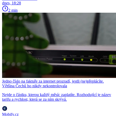
dnes, 18:28
2 min
Jedno číslo na faktuře za internet prozradí, jestli (ne)přeplácíte.
Většina Čechů ho nikdy nekontrolovala
Nejde o částku, kterou každý měsíc zaplatíte. Rozhodující je název
tarifu a rychlost, která se za ním skrývá.
Mobify.cz