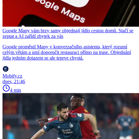
Google Mapy vám brzy samy objednají jídlo cestou domů. Stačí se
zeptat a AI zařídí zbytek za vás
Google proměnil Mapy v konverzačního asistenta, který rozumí
celým větám a umí doporučit restauraci přímo na trase. Objednání
jídla jedním dotazem se ale teprve chystá.
Mobify.cz
dnes, 21:46
4 min