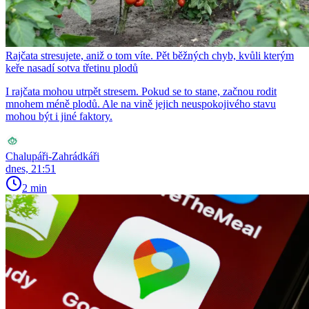
Rajčata stresujete, aniž o tom víte. Pět běžných chyb, kvůli kterým
keře nasadí sotva třetinu plodů
I rajčata mohou utrpět stresem. Pokud se to stane, začnou rodit
mnohem méně plodů. Ale na vině jejich neuspokojivého stavu
mohou být i jiné faktory.
Chalupáři-Zahrádkáři
dnes, 21:51
2 min