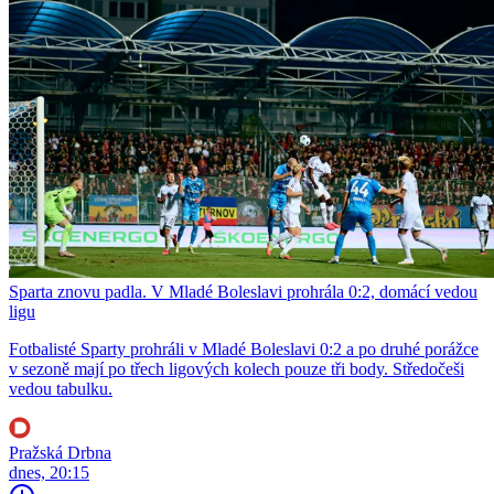
Sparta znovu padla. V Mladé Boleslavi prohrála 0:2, domácí vedou
ligu
Fotbalisté Sparty prohráli v Mladé Boleslavi 0:2 a po druhé porážce
v sezoně mají po třech ligových kolech pouze tři body. Středočeši
vedou tabulku.
Pražská Drbna
dnes, 20:15