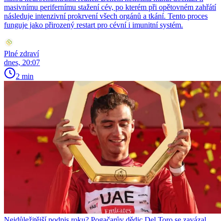
masivnímu perifernímu stažení cév, po kterém při opětovném zahřátí
následuje intenzivní prokrvení všech orgánů a tkání. Tento proces
funguje jako přirozený restart pro cévní i imunitní systém.
Plné zdraví
dnes, 20:07
2 min
Nejdůležitější podpis roku? Pogačarův dědic Del Toro se zavázal