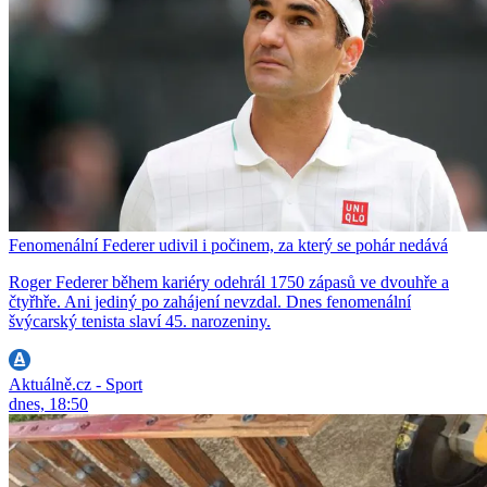
Fenomenální Federer udivil i počinem, za který se pohár nedává
Roger Federer během kariéry odehrál 1750 zápasů ve dvouhře a
čtyřhře. Ani jediný po zahájení nevzdal. Dnes fenomenální
švýcarský tenista slaví 45. narozeniny.
Aktuálně.cz - Sport
dnes, 18:50