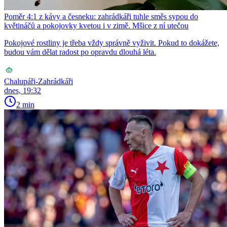
Poměr 4:1 z kávy a česneku: zahrádkáři tuhle směs sypou do
květináčů a pokojovky kvetou i v zimě. Mšice z ní utečou
Pokojové rostliny je třeba vždy správně vyživit. Pokud to dokážete,
budou vám dělat radost po opravdu dlouhá léta.
Chalupáři-Zahrádkáři
dnes, 19:32
2 min