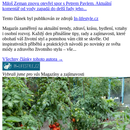
Miloš Zeman znovu otevřel spor s Petrem Pavlem. Aktuální
komentář od vody zapadá do delší řady jeho...
Tento článek byl publikován ze zdrojů
In-lifestyle.cz
Magazín zaměřený na aktuální trendy, zdraví, krásu, bydlení, vztahy
i osobní rozvoj. Každý den přinášíme tipy, rady a zajímavosti, které
obohatí váš životní styl a pomohou vám cítit se skvěle. Od
inspirativních příběhů a praktických návodů po novinky ze světa
módy a zdravého životního stylu – vše...
Všechny články tohoto autora →
Vybrali jsme pro vás
Magazíny a zajímavosti