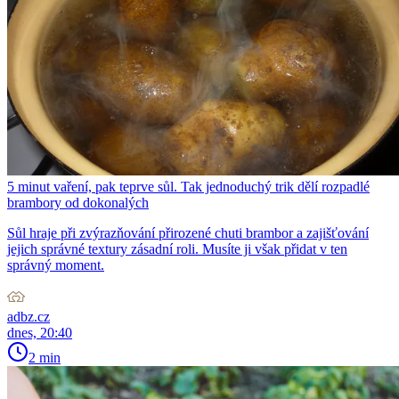
5 minut vaření, pak teprve sůl. Tak jednoduchý trik dělí rozpadlé
brambory od dokonalých
Sůl hraje při zvýrazňování přirozené chuti brambor a zajišťování
jejich správné textury zásadní roli. Musíte ji však přidat v ten
správný moment.
adbz.cz
dnes, 20:40
2 min