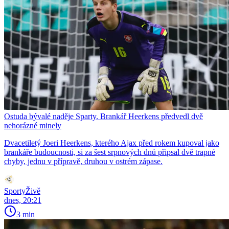
Ostuda bývalé naděje Sparty. Brankář Heerkens předvedl dvě
nehorázné minely
Dvacetiletý Joeri Heerkens, kterého Ajax před rokem kupoval jako
brankáře budoucnosti, si za šest srpnových dnů připsal dvě trapné
chyby, jednu v přípravě, druhou v ostrém zápase.
SportyŽivě
dnes, 20:21
3 min