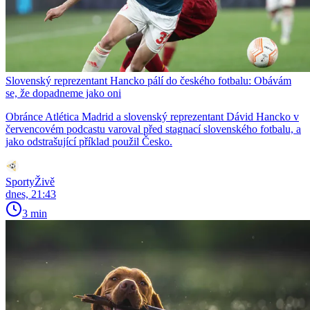
Slovenský reprezentant Hancko pálí do českého fotbalu: Obávám
se, že dopadneme jako oni
Obránce Atlética Madrid a slovenský reprezentant Dávid Hancko v
červencovém podcastu varoval před stagnací slovenského fotbalu, a
jako odstrašující příklad použil Česko.
SportyŽivě
dnes, 21:43
3 min