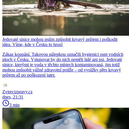
Jedovaté sinice mohou psům způsobit krvavý průjem i poškodit
játra. Víme, kde v Česku to hrozí
Zákaz koupání. Takovou nálepkou označili hygienici osm vodních
ploch v Česku. Vstupovat by do nich neměli lidé ani psi. Jedovaté
sinice, kterými je voda v těchto místech kontaminovaná, jim totiž
mohou způsobit vážné zdravotní potíže – od vyrážky přes krvavý
průjem až po poškození jater.
Zvirecizpravy.cz
dnes, 21:31
3 min