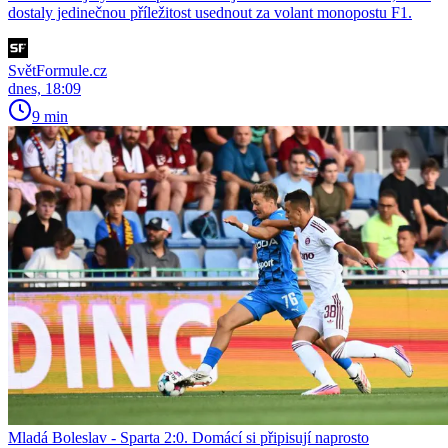
dostaly jedinečnou příležitost usednout za volant monopostu F1.
SvětFormule.cz
dnes, 18:09
9 min
Mladá Boleslav - Sparta 2:0. Domácí si připisují naprosto