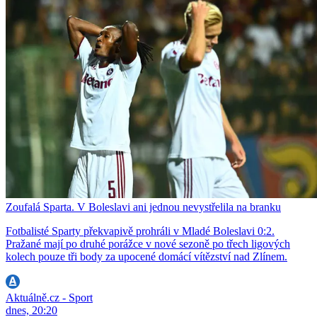
Zoufalá Sparta. V Boleslavi ani jednou nevystřelila na branku
Fotbalisté Sparty překvapivě prohráli v Mladé Boleslavi 0:2.
Pražané mají po druhé porážce v nové sezoně po třech ligových
kolech pouze tři body za upocené domácí vítězství nad Zlínem.
Aktuálně.cz - Sport
dnes, 20:20