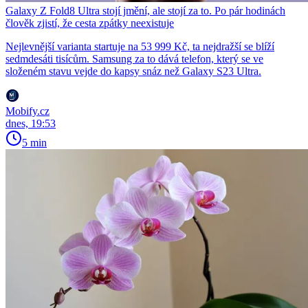
Galaxy Z Fold8 Ultra stojí jmění, ale stojí za to. Po pár hodinách
člověk zjistí, že cesta zpátky neexistuje
Nejlevnější varianta startuje na 53 999 Kč, ta nejdražší se blíží
sedmdesáti tisícům. Samsung za to dává telefon, který se ve
složeném stavu vejde do kapsy snáz než Galaxy S23 Ultra.
Mobify.cz
dnes, 19:53
5 min