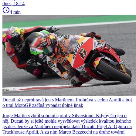
dnes, 18:14
4 min
Ducati už neprohrává jen s Martínem. Prohrává s celou Aprilií a boj
o titul MotoGP začíná vypadat úplně jinak
Jorge Martín vyhrál sobotní sprint v Silverstonu. Kdyby šlo jen o
něj, Ducati by si ještě mohla vysvětlovat výsledek kvalitou jednoho
jezdce. Jenže za Martínem nepřijela další Ducati. Přijel Ai Ogura na
Trackhouse Aprilii. A za ním Marco Bezzecchi na druhé tovární