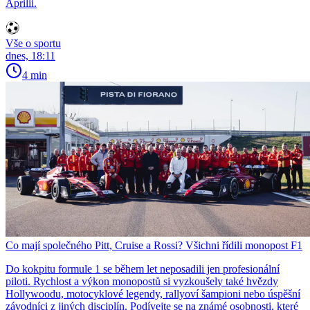
Aprilii.
Vše o sportu
dnes, 18:11
4 min
Co mají společného Pitt, Cruise a Rossi? Všichni řídili monopost F1
Do kokpitu formule 1 se během let neposadili jen profesionální
piloti. Rychlost a výkon monopostů si vyzkoušely také hvězdy
Hollywoodu, motocyklové legendy, rallyoví šampioni nebo úspěšní
závodníci z jiných disciplín. Podívejte se na známé osobnosti, které