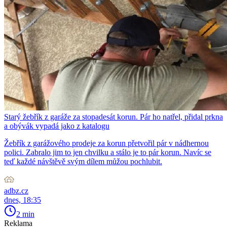
Starý žebřík z garáže za stopadesát korun. Pár ho natřel, přidal prkna
a obývák vypadá jako z katalogu
Žebřík z garážového prodeje za korun přetvořil pár v nádhernou
polici. Zabralo jim to jen chvilku a stálo je to pár korun. Navíc se
teď každé návštěvě svým dílem můžou pochlubit.
adbz.cz
dnes, 18:35
2 min
Reklama