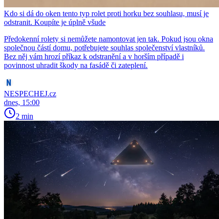
Kdo si dá do oken tento typ rolet proti horku bez souhlasu, musí je
odstranit. Koupíte je úplně všude
Předokenní rolety si nemůžete namontovat jen tak. Pokud jsou okna
společnou částí domu, potřebujete souhlas společenství vlastníků.
Bez něj vám hrozí příkaz k odstranění a v horším případě i
povinnost uhradit škody na fasádě či zateplení.
NESPECHEJ.cz
dnes, 15:00
2 min