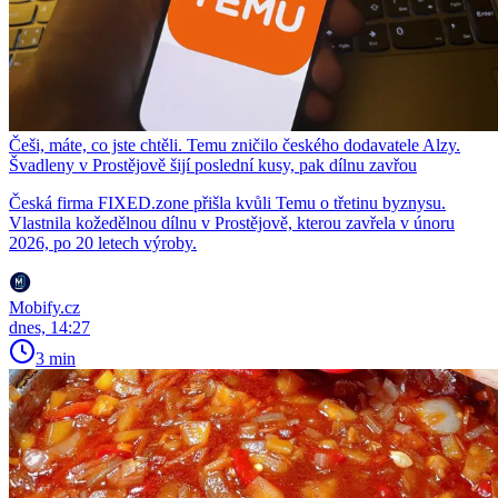
Češi, máte, co jste chtěli. Temu zničilo českého dodavatele Alzy.
Švadleny v Prostějově šijí poslední kusy, pak dílnu zavřou
Česká firma FIXED.zone přišla kvůli Temu o třetinu byznysu.
Vlastnila kožedělnou dílnu v Prostějově, kterou zavřela v únoru
2026, po 20 letech výroby.
Mobify.cz
dnes, 14:27
3 min