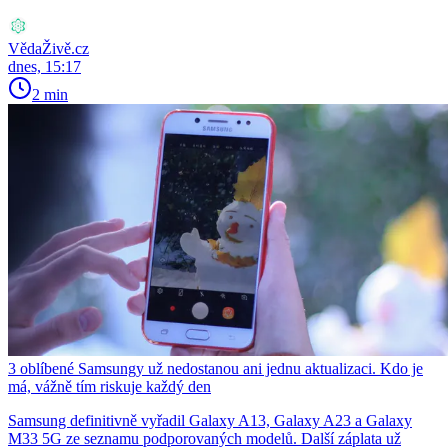
VědaŽivě.cz
dnes, 15:17
2 min
3 oblíbené Samsungy už nedostanou ani jednu aktualizaci. Kdo je
má, vážně tím riskuje každý den
Samsung definitivně vyřadil Galaxy A13, Galaxy A23 a Galaxy
M33 5G ze seznamu podporovaných modelů. Další záplata už