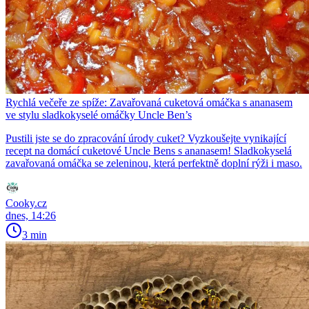
Rychlá večeře ze spíže: Zavařovaná cuketová omáčka s ananasem
ve stylu sladkokyselé omáčky Uncle Ben’s
Pustili jste se do zpracování úrody cuket? Vyzkoušejte vynikající
recept na domácí cuketové Uncle Bens s ananasem! Sladkokyselá
zavařovaná omáčka se zeleninou, která perfektně doplní rýži i maso.
Cooky.cz
dnes, 14:26
3 min