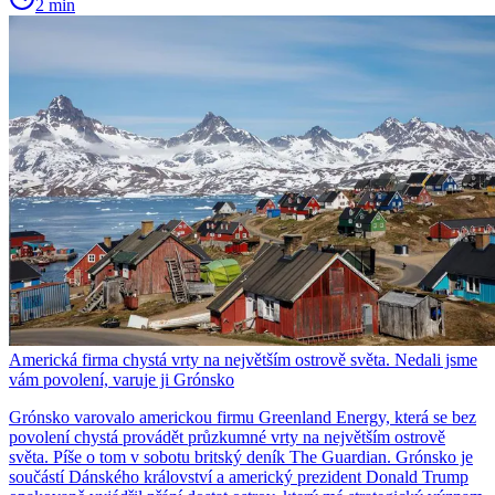
2 min
Americká firma chystá vrty na největším ostrově světa. Nedali jsme
vám povolení, varuje ji Grónsko
Grónsko varovalo americkou firmu Greenland Energy, která se bez
povolení chystá provádět průzkumné vrty na největším ostrově
světa. Píše o tom v sobotu britský deník The Guardian. Grónsko je
součástí Dánského království a americký prezident Donald Trump