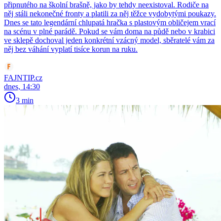
připnutého na školní brašně, jako by tehdy neexistoval. Rodiče na
něj stáli nekonečné fronty a platili za něj těžce vydobytými poukazy.
Dnes se tato legendární chlupatá hračka s plastovým obličejem vrací
na scénu v plné parádě. Pokud se vám doma na půdě nebo v krabici
ve sklepě dochoval jeden konkrétní vzácný model, sběratelé vám za
něj bez váhání vyplatí tisíce korun na ruku.
FAJNTIP.cz
dnes, 14:30
3 min