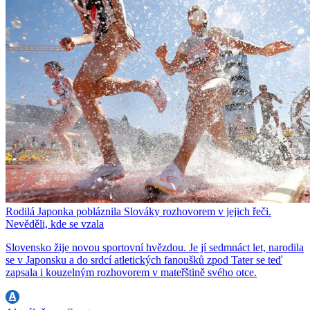
Rodilá Japonka pobláznila Slováky rozhovorem v jejich řeči.
Nevěděli, kde se vzala
Slovensko žije novou sportovní hvězdou. Je jí sedmnáct let, narodila
se v Japonsku a do srdcí atletických fanoušků zpod Tater se teď
zapsala i kouzelným rozhovorem v mateřštině svého otce.