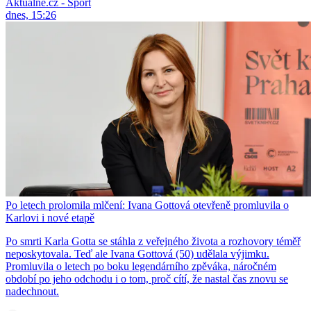
Aktuálně.cz - Sport
dnes, 15:26
Po letech prolomila mlčení: Ivana Gottová otevřeně promluvila o
Karlovi i nové etapě
Po smrti Karla Gotta se stáhla z veřejného života a rozhovory téměř
neposkytovala. Teď ale Ivana Gottová (50) udělala výjimku.
Promluvila o letech po boku legendárního zpěváka, náročném
období po jeho odchodu i o tom, proč cítí, že nastal čas znovu se
nadechnout.