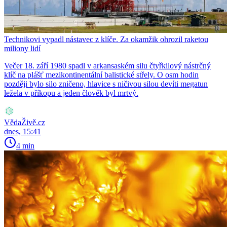
Technikovi vypadl nástavec z klíče. Za okamžik ohrozil raketou
miliony lidí
Večer 18. září 1980 spadl v arkansaském silu čtyřkilový nástrčný
klíč na plášť mezikontinentální balistické střely. O osm hodin
později bylo silo zničeno, hlavice s ničivou silou devíti megatun
ležela v příkopu a jeden člověk byl mrtvý.
VědaŽivě.cz
dnes, 15:41
4 min