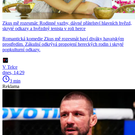
Zkus mě rozesmát: Rodinné vazby, dávné přátelství hlavních hvězd,
skryté odkazy a hvězdný tenista v roli herce
Romantická komedie Zkus mě rozesmát baví diváky havajským
prostředím. Zákulisí odkrývá propojení hereckých rodin i skryté
popkulturní odkazy.
V Telce
dnes, 14:29
3 min
Reklama