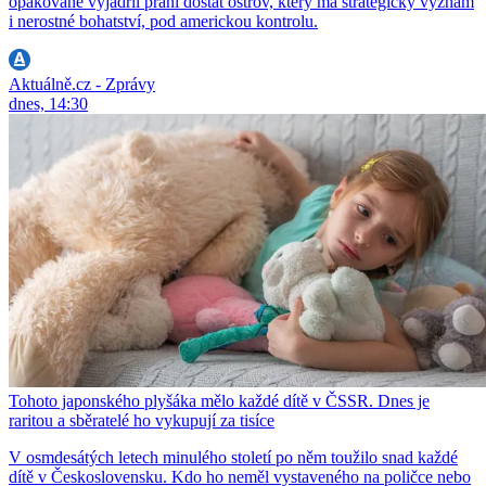
opakovaně vyjádřil přání dostat ostrov, který má strategický význam
i nerostné bohatství, pod americkou kontrolu.
Aktuálně.cz - Zprávy
dnes, 14:30
Tohoto japonského plyšáka mělo každé dítě v ČSSR. Dnes je
raritou a sběratelé ho vykupují za tisíce
V osmdesátých letech minulého století po něm toužilo snad každé
dítě v Československu. Kdo ho neměl vystaveného na poličce nebo