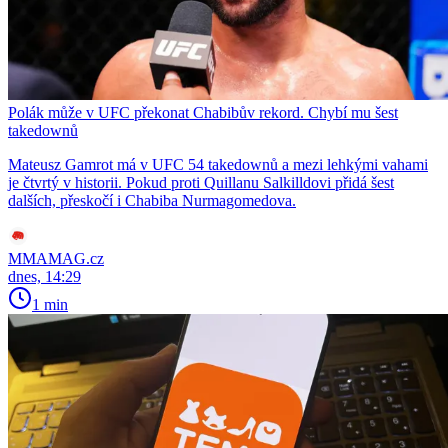
Polák může v UFC překonat Chabibův rekord. Chybí mu šest
takedownů
Mateusz Gamrot má v UFC 54 takedownů a mezi lehkými vahami
je čtvrtý v historii. Pokud proti Quillanu Salkilldovi přidá šest
dalších, přeskočí i Chabiba Nurmagomedova.
MMAMAG.cz
dnes, 14:29
1 min