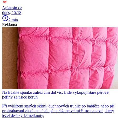
Aplausin.cz
dnes, 15:18
2 min
Reklama
Na kvalitě spánku záleží čím dál víc. Lidé vykupují staré péřové
peřiny za tisíce korun
Při vyklízení starých skříní, duchnových truhlic po babičce nebo při
prohrabávání zásob na chalupě narážíme velmi často na textil, který
ležel desítky let netknutý.