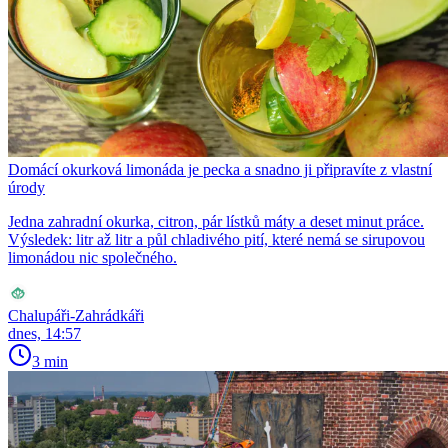
Domácí okurková limonáda je pecka a snadno ji připravíte z vlastní
úrody
Jedna zahradní okurka, citron, pár lístků máty a deset minut práce.
Výsledek: litr až litr a půl chladivého pití, které nemá se sirupovou
limonádou nic společného.
Chalupáři-Zahrádkáři
dnes, 14:57
3 min