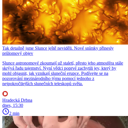
Tak detailně jsme Slunce ještě neviděli. Nové snímky přinesly
průlomový objev
Slunce astronomové zkoumají už staletí, přesto jeho atmosféra stále
skrývá řadu tajemství. Nyní vědci poprvé zachytili jev, který by
mohl objasnit, jak vznikají sluneční erupce. Podívejte se na
pozorování mezinárodního týmu pomocí jednoho z
nejpokročilejších slunečních teleskopů světa.
Hradecká Drbna
dnes, 15:30
2 min