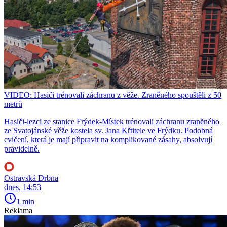
VIDEO: Hasiči trénovali záchranu z věže. Zraněného spouštěli z 50
metrů
Hasiči-lezci ze stanice Frýdek-Místek trénovali záchranu zraněného
ze Svatojánské věže kostela sv. Jana Křtitele ve Frýdku. Podobná
cvičení, která je mají připravit na komplikované zásahy, absolvují
pravidelně.
Ostravská Drbna
dnes, 14:53
1 min
Reklama