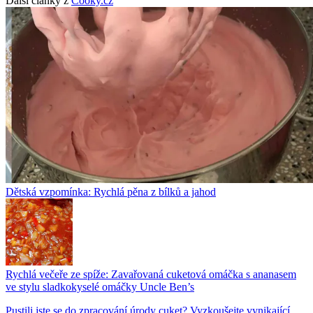
Další články z
Cooky.cz
Dětská vzpomínka: Rychlá pěna z bílků a jahod
Rychlá večeře ze spíže: Zavařovaná cuketová omáčka s ananasem
ve stylu sladkokyselé omáčky Uncle Ben’s
Pustili jste se do zpracování úrody cuket? Vyzkoušejte vynikající