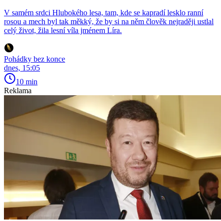
V samém srdci Hlubokého lesa, tam, kde se kapradí lesklo ranní
rosou a mech byl tak měkký, že by si na něm člověk nejraději ustlal
celý život, žila lesní víla jménem Líra.
Pohádky bez konce
dnes, 15:05
10 min
Reklama