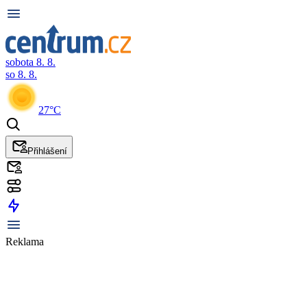
sobota 8. 8.
so 8. 8.
27°C
Přihlášení
Reklama