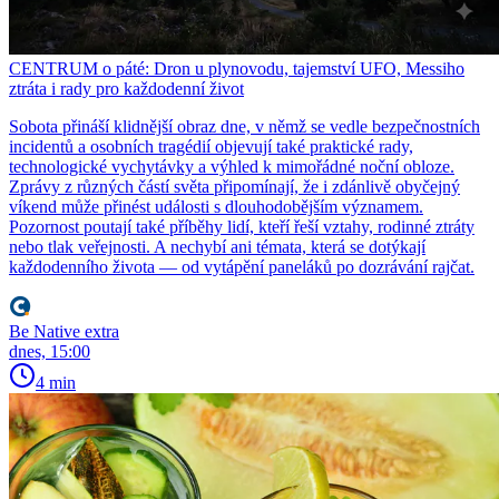
CENTRUM o páté: Dron u plynovodu, tajemství UFO, Messiho
ztráta i rady pro každodenní život
Sobota přináší klidnější obraz dne, v němž se vedle bezpečnostních
incidentů a osobních tragédií objevují také praktické rady,
technologické vychytávky a výhled k mimořádné noční obloze.
Zprávy z různých částí světa připomínají, že i zdánlivě obyčejný
víkend může přinést události s dlouhodobějším významem.
Pozornost poutají také příběhy lidí, kteří řeší vztahy, rodinné ztráty
nebo tlak veřejnosti. A nechybí ani témata, která se dotýkají
každodenního života — od vytápění paneláků po dozrávání rajčat.
Be Native extra
dnes, 15:00
4 min