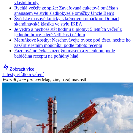
vlastní úrody
Rychlá večeře ze spíže: Zavařovaná cuketová omáčka s
ananasem ve stylu sladkokyselé omáčky Uncle Ben’s
Švédské masové kuličky s krémovou omáčkou: Domácí
skandinávská klasika ve stylu IKEA
Je vedro a nechceš stát hodinu u plotny: 5 letních večeří z
jednoho hrnce, které šetří čas i nádobí
Meruňkové kostky: Neschovávejte ovoce pod těsto, nechte ho
zazářit v letním moučníku podle tohoto receptu
Fazolová polévka s uzeným masem a zeleninou podle
babiččina receptu na pořádný hlad
Zobrazit více
Lifestyle
Jídlo a vaření
Vybrali jsme pro vás
Magazíny a zajímavosti