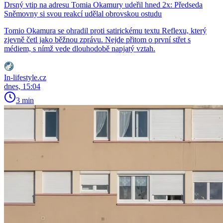
Drsný vtip na adresu Tomia Okamury udeřil hned 2x: Předseda
Sněmovny si svou reakcí udělal obrovskou ostudu
Tomio Okamura se ohradil proti satirickému textu Reflexu, který
zjevně četl jako běžnou zprávu. Nejde přitom o první střet s
médiem, s nímž vede dlouhodobě napjatý vztah.
In-lifestyle.cz
dnes, 15:04
3 min