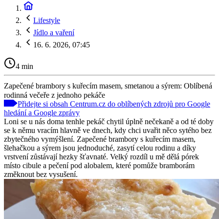
Lifestyle
Jídlo a vaření
16. 6. 2026, 07:45
4 min
Zapečené brambory s kuřecím masem, smetanou a sýrem: Oblíbená
rodinná večeře z jednoho pekáče
Přidejte si obsah Centrum.cz do oblíbených zdrojů pro Google
hledání a Google zprávy
Loni se u nás doma tenhle pekáč chytil úplně nečekaně a od té doby
se k němu vracím hlavně ve dnech, kdy chci uvařit něco sytého bez
zbytečného vymýšlení. Zapečené brambory s kuřecím masem,
šlehačkou a sýrem jsou jednoduché, zasytí celou rodinu a díky
vrstvení zůstávají hezky šťavnaté. Velký rozdíl u mě dělá pórek
místo cibule a pečení pod alobalem, které pomůže bramborám
změknout bez vysušení.