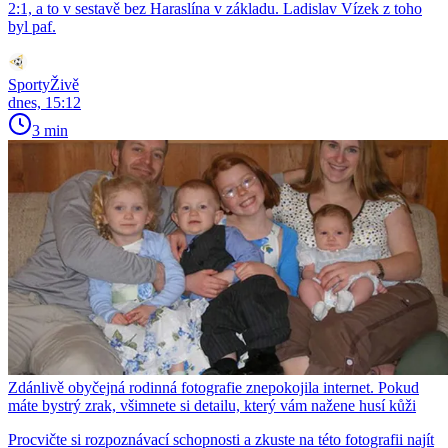
2:1, a to v sestavě bez Haraslína v základu. Ladislav Vízek z toho
byl paf.
SportyŽivě
dnes, 15:12
3 min
Zdánlivě obyčejná rodinná fotografie znepokojila internet. Pokud
máte bystrý zrak, všimnete si detailu, který vám nažene husí kůži
Procvičte si rozpoznávací schopnosti a zkuste na této fotografii najít