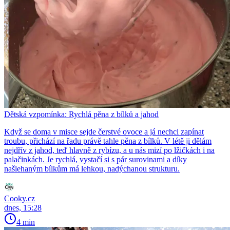
Dětská vzpomínka: Rychlá pěna z bílků a jahod
Když se doma v misce sejde čerstvé ovoce a já nechci zapínat
troubu, přichází na řadu právě tahle pěna z bílků. V létě ji dělám
nejdřív z jahod, teď hlavně z rybízu, a u nás mizí po lžičkách i na
palačinkách. Je rychlá, vystačí si s pár surovinami a díky
našlehaným bílkům má lehkou, nadýchanou strukturu.
Cooky.cz
dnes, 15:28
4 min