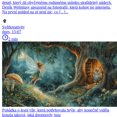
detail, který dá obyčejnému rodinnému snímku strašidelný nádech.
Deník Webniusy upozornil na fotografii, která koluje po internetu.
Na první pohled na ní není nic, co [...]...
Světkreativity
dnes, 15:07
2 min
Pohádka o lesní víle, která potřebovala brýle, aby konečně viděla
kouzla taková, jaká doopravdy jsou