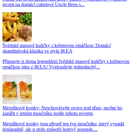
recept na domácí cuketové Uncle Bens s...
Švédské masové kuličky s krémovou omáčkou: Domácí
skandinávská klasika ve stylu IKEA
Připravte si doma legendární švédské masové kuličky s krémovou
omáčkou jako z IKEA! Vyzkoušejte jednoduchý...
Meruňkové kostky: Neschovávejte ovoce pod těsto, nechte ho
zazářit v letním moučníku podle tohoto receptu
Meruňkové kostky jsou přesně ten typ moučníku, který vypadá
nenápadně, ale u stolu způsobí hotový poprask....