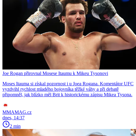
Joe Rogan přirovnal Mosese Itaumu k Mikeu Tysonovi
Moses Itauma si získal pozornost i u Joea Rogana. Komentátor UFC
vyzdvihl rychlost mladého bojovníka těžké váhy a při debatě
připomněl, jak blízko měl Brit k historickému zápisu Mikea Tysona.
MMAMAG.cz
dnes, 14:37
2 min