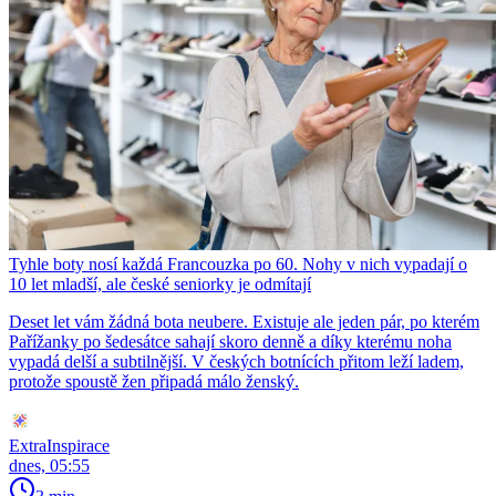
Tyhle boty nosí každá Francouzka po 60. Nohy v nich vypadají o
10 let mladší, ale české seniorky je odmítají
Deset let vám žádná bota neubere. Existuje ale jeden pár, po kterém
Pařížanky po šedesátce sahají skoro denně a díky kterému noha
vypadá delší a subtilnější. V českých botnících přitom leží ladem,
protože spoustě žen připadá málo ženský.
ExtraInspirace
dnes, 05:55