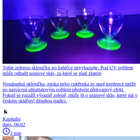
Tuhle zelenou skleničku po babičce nevyhazujte. Pod UV světlem
může odhalit uranové sklo, za které se platí zlatem
Nenápadná sklenička, miska nebo cukřenka ze staré kredence může
po nasvícení ultrafialovým světlem předvést překvapivý efekt.
Pokud se rozzáří výrazně zeleně, může jít o uranové sklo, které má v
českém sklářství dlouhou tradici.
Kapitalio
dnes, 06:02
3 min