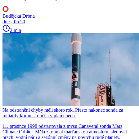
Budějcká Drbna
dnes, 05:50
2 min
Na odstranění chyby měli skoro rok. Přesto nakonec sonda za
miliardy korun skončila v plamenech
11. prosince 1998 odstartovala z mysu Canaveral sonda Mars
Climate Orbiter. Měla zkoumat marťanskou atmosféru, sledovat
prach, vodní páru a sezónní změny na povrchu rudé planety.