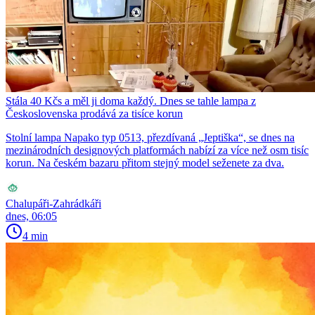
Stála 40 Kčs a měl ji doma každý. Dnes se tahle lampa z
Československa prodává za tisíce korun
Stolní lampa Napako typ 0513, přezdívaná „Jeptiška“, se dnes na
mezinárodních designových platformách nabízí za více než osm tisíc
korun. Na českém bazaru přitom stejný model seženete za dva.
Chalupáři-Zahrádkáři
dnes, 06:05
4 min