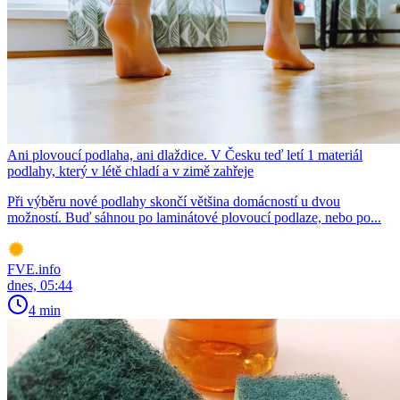
Ani plovoucí podlaha, ani dlaždice. V Česku teď letí 1 materiál
podlahy, který v létě chladí a v zimě zahřeje
Při výběru nové podlahy skončí většina domácností u dvou
možností. Buď sáhnou po laminátové plovoucí podlaze, nebo po...
FVE.info
dnes, 05:44
4 min