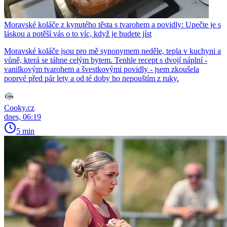
Moravské koláče z kynutého těsta s tvarohem a povidly: Upečte je s
láskou a potěší vás o to víc, když je budete jíst
Moravské koláče jsou pro mě synonymem neděle, tepla v kuchyni a
vůně, která se táhne celým bytem. Tenhle recept s dvojí náplní -
vanilkovým tvarohem a švestkovými povidly - jsem zkoušela
poprvé před pár lety a od té doby ho nepouštím z ruky.
Cooky.cz
dnes, 06:19
5 min