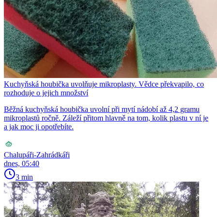
Kuchyňská houbička uvolňuje mikroplasty. Vědce překvapilo, co
rozhoduje o jejich množství
Běžná kuchyňská houbička uvolní při mytí nádobí až 4,2 gramu
mikroplastů ročně. Záleží přitom hlavně na tom, kolik plastu v ní je
a jak moc ji opotřebíte.
Chalupáři-Zahrádkáři
dnes, 05:40
3 min