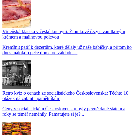
Vídeňská klasika v české kuchyni: Žloutkové řezy s vanilkovým
krémem a malinovou polevou
Kremšnit patří k dezertům, které dělaly už naše babičky, a přitom ho
dnes málokdo peče doma od základu....
Retro kvíz o cenách ze socialistického Československa: Těchto 10
otázek dá zabrat i pamětníkům
Ceny v socialistickém Československu byly pevně dané státem a
roky se téměř neměnily. Pamatujete si je?...