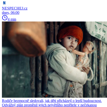
NESPECHEJ.cz
dnes, 06:00
4 min
Rodiče bezmocně sledovali, jak děti přicházejí o lepší budoucnost.
Odvážný plán proměnil jejich největšího nepřítele v nečekanou