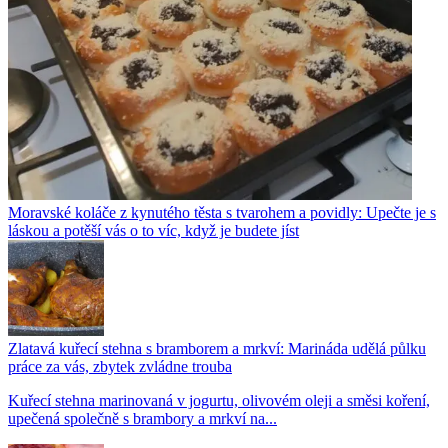
Moravské koláče z kynutého těsta s tvarohem a povidly: Upečte je s
láskou a potěší vás o to víc, když je budete jíst
Zlatavá kuřecí stehna s bramborem a mrkví: Marináda udělá půlku
práce za vás, zbytek zvládne trouba
Kuřecí stehna marinovaná v jogurtu, olivovém oleji a směsi koření,
upečená společně s brambory a mrkví na...