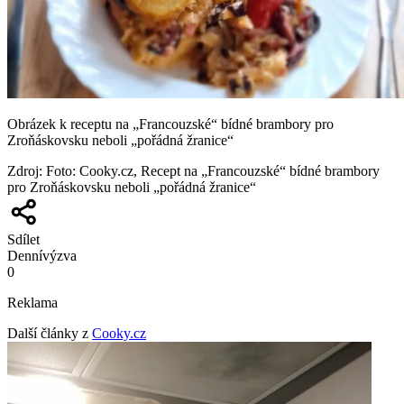
Obrázek k receptu na „Francouzské“ bídné brambory pro
Zroňáskovsku neboli „pořádná žranice“
Zdroj
:
Foto: Cooky.cz, Recept na „Francouzské“ bídné brambory
pro Zroňáskovsku neboli „pořádná žranice“
Sdílet
Denní
výzva
0
Reklama
Další články z
Cooky.cz