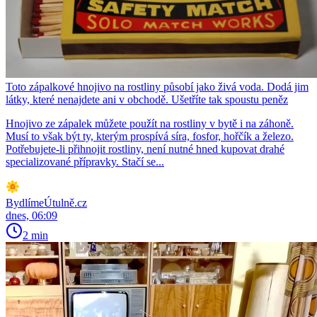
Toto zápalkové hnojivo na rostliny působí jako živá voda. Dodá jim
látky, které nenajdete ani v obchodě. Ušetříte tak spoustu peněz
Hnojivo ze zápalek můžete použít na rostliny v bytě i na záhoně.
Musí to však být ty, kterým prospívá síra, fosfor, hořčík a železo.
Potřebujete-li přihnojit rostliny, není nutné hned kupovat drahé
specializované přípravky. Stačí se...
BydlímeÚtulně.cz
dnes, 06:09
2 min