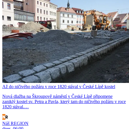
Až do ničivého požáru v roce 1820 stával v České Lípě kostel
Nová dlažba na Škroupově náměstí v České Lípě připomene
zaniklý kostel sv. Petra a Pavla, který tam do ničivého požáru v roce
1820 stával.…
Náš REGION
dnes, 06:00