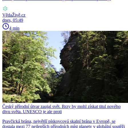
VědaŽivě.cz
dnes, 05:49
4 min
Český přírodní útvar zaujal svět. Brzy by mohl získat titul nového
divu světa. UNESCO je ale proti
Pravčická brána, největší pískovcová skalní brána v Evropě, se
dostala mezi 77 nejlepších přírodních míst planety v globální soutěži