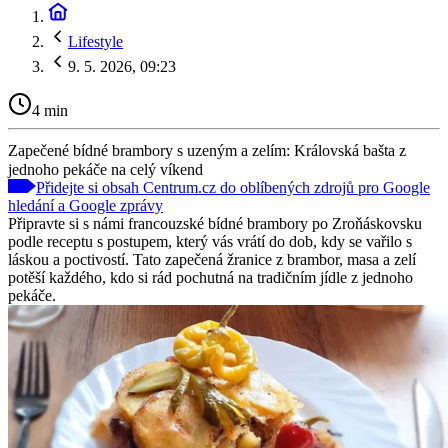
Lifestyle
9. 5. 2026, 09:23
4 min
Zapečené bídné brambory s uzeným a zelím: Královská bašta z
jednoho pekáče na celý víkend
Přidejte si obsah Centrum.cz do oblíbených zdrojů pro Google
hledání a Google zprávy
Připravte si s námi francouzské bídné brambory po Zroňáskovsku
podle receptu s postupem, který vás vrátí do dob, kdy se vařilo s
láskou a poctivostí. Tato zapečená žranice z brambor, masa a zelí
potěší každého, kdo si rád pochutná na tradičním jídle z jednoho
pekáče.