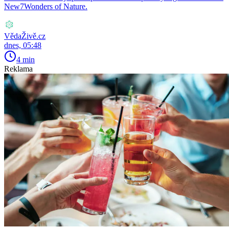
New7Wonders of Nature.
VědaŽivě.cz
dnes, 05:48
4 min
Reklama