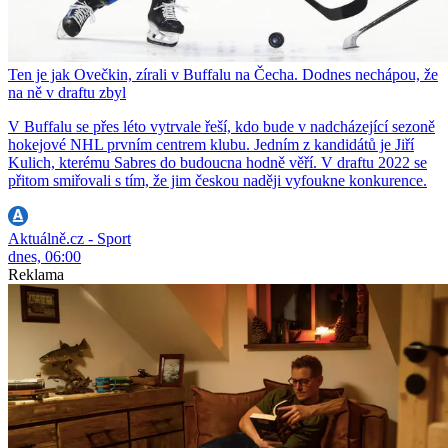
Ten je jak Ovečkin, zírali v Buffalu na Čecha. Dodnes nechápou, že
na ně v draftu zbyl
V Buffalu se přes léto vytrvale řeší, kdo bude v nadcházející sezoně
hokejové NHL prvním centrem klubu. Jedním z kandidátů je Jiří
Kulich, kterému Sabres do budoucna hodně věří. V draftu 2022 se
přitom smiřovali s tím, že jim českou naději vyfoukne konkurence.
Aktuálně.cz - Sport
dnes, 06:00
Reklama