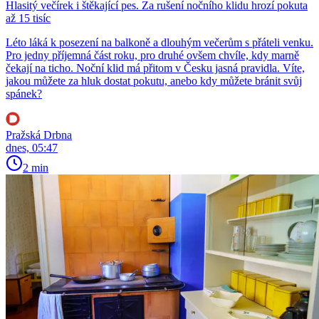
Hlasitý večírek i štěkající pes. Za rušení nočního klidu hrozí pokuta
až 15 tisíc
Léto láká k posezení na balkoně a dlouhým večerům s přáteli venku.
Pro jedny příjemná část roku, pro druhé ovšem chvíle, kdy marně
čekají na ticho. Noční klid má přitom v Česku jasná pravidla. Víte,
jakou můžete za hluk dostat pokutu, anebo kdy můžete bránit svůj
spánek?
Pražská Drbna
dnes, 05:47
2 min