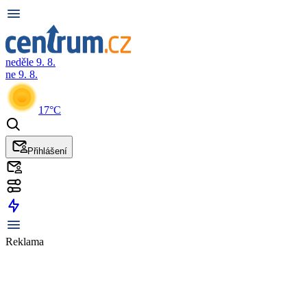
neděle 9. 8.
ne 9. 8.
17°C
Přihlášení
Reklama