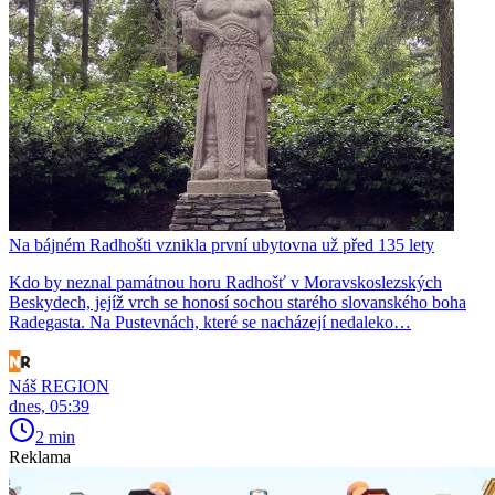
Na bájném Radhošti vznikla první ubytovna už před 135 lety
Kdo by neznal památnou horu Radhošť v Moravskoslezských
Beskydech, jejíž vrch se honosí sochou starého slovanského boha
Radegasta. Na Pustevnách, které se nacházejí nedaleko…
Náš REGION
dnes, 05:39
2 min
Reklama