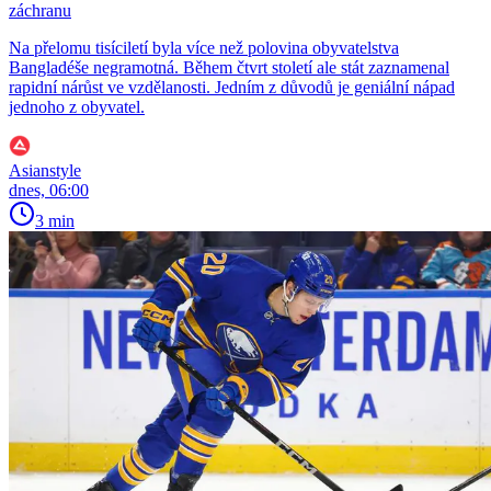
záchranu
Na přelomu tisíciletí byla více než polovina obyvatelstva
Bangladéše negramotná. Během čtvrt století ale stát zaznamenal
rapidní nárůst ve vzdělanosti. Jedním z důvodů je geniální nápad
jednoho z obyvatel.
Asianstyle
dnes, 06:00
3 min