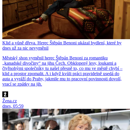
Klid a vůně dřeva. Herec Štěpán Benoni ukázal bydlení, které by
dnes už za nic nevyměnil
Městský shon vyměnil herec Štěpán Benoni za romantiku
„kanadské divočiny“ na jihu Čech. Obklopený lesy, loukami a
čtyřnohými společníky tu našel přesně to, co mu ve městě chybí –
klid a prostor zpomalit. A i když kvůli práci pravidelně usedá do
auta a vyráží do Prahy, jakmile mu to pracovní povinnosti dovolí,
vrací se zpátky na jih.
Žena.cz
dnes, 05:59