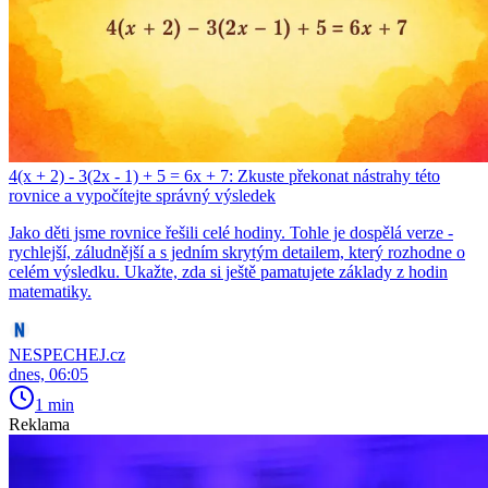
4(x + 2) - 3(2x - 1) + 5 = 6x + 7: Zkuste překonat nástrahy této
rovnice a vypočítejte správný výsledek
Jako děti jsme rovnice řešili celé hodiny. Tohle je dospělá verze -
rychlejší, záludnější a s jedním skrytým detailem, který rozhodne o
celém výsledku. Ukažte, zda si ještě pamatujete základy z hodin
matematiky.
NESPECHEJ.cz
dnes, 06:05
1 min
Reklama