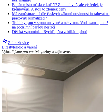
bez ananasu
Banán místo másla v koláči? Zní to divně, ale výsledek je
krémovější. A stojí to zlomek ceny
Má zaměstnavatel dle českých zákonů povinnost instalovat na
pracovišti klimatizaci?
Truhlíky jsou v srpnu unavené a nekvetou. Voda sama jim už
na podzimní parádu nestačí
Dětská vzpomínka: Rychlá pěna z bílků a jahod
Zobrazit více
Lifestyle
Jídlo a vaření
Vybrali jsme pro vás
Magazíny a zajímavosti