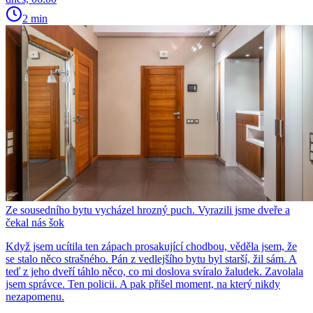
2 min
Ze sousedního bytu vycházel hrozný puch. Vyrazili jsme dveře a
čekal nás šok
Když jsem ucítila ten zápach prosakující chodbou, věděla jsem, že
se stalo něco strašného. Pán z vedlejšího bytu byl starší, žil sám. A
teď z jeho dveří táhlo něco, co mi doslova svíralo žaludek. Zavolala
jsem správce. Ten policii. A pak přišel moment, na který nikdy
nezapomenu.