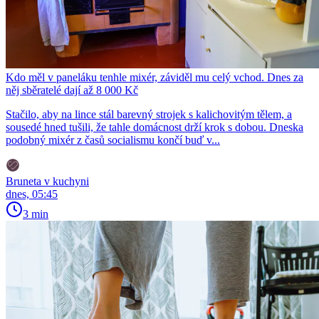
Kdo měl v paneláku tenhle mixér, záviděl mu celý vchod. Dnes za
něj sběratelé dají až 8 000 Kč
Stačilo, aby na lince stál barevný strojek s kalichovitým tělem, a
sousedé hned tušili, že tahle domácnost drží krok s dobou. Dneska
podobný mixér z časů socialismu končí buď v...
Bruneta v kuchyni
dnes, 05:45
3 min