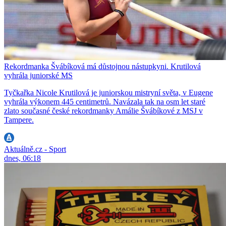
Rekordmanka Švábíková má důstojnou nástupkyni. Krutilová
vyhrála juniorské MS
Tyčkařka Nicole Krutilová je juniorskou mistryní světa, v Eugene
vyhrála výkonem 445 centimetrů. Navázala tak na osm let staré
zlato současné české rekordmanky Amálie Švábíkové z MSJ v
Tampere.
Aktuálně.cz - Sport
dnes, 06:18