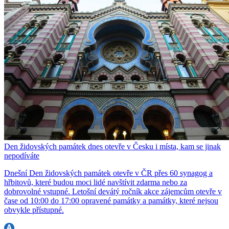
Den židovských památek dnes otevře v Česku i místa, kam se jinak
nepodíváte
Dnešní Den židovských památek otevře v ČR přes 60 synagog a
hřbitovů, které budou moci lidé navštívit zdarma nebo za
dobrovolné vstupné. Letošní devátý ročník akce zájemcům otevře v
čase od 10:00 do 17:00 opravené památky a památky, které nejsou
obvykle přístupné.