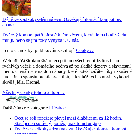
Dýně ve sladkokyselém nálevu: Osvěžující domácí kompot bez
ananasu
Dýňový kompot patří přesně k těm věcem, které doma buď všichni
milují, nebo se jim roky vyhýbali. U nás...
Tento článek byl publikován ze zdrojů
Cooky.cz
Web přináší širokou škálu receptů pro všechny příležitosti – od
rychlých večeří a domácího pečiva až po sladké dezerty a slavnostní
menu. Čtenáři zde najdou nápady, které potěší začátečníky i zkušené
kuchaře, a spoustu praktických tipů, jak z běžných surovin vykouzlit
skvělá jídla. Kromě...
Všechny články tohoto autora →
Další články z kategorie
Lifestyle
Ocet se solí rozežere plevel mezi dlaždicemi za 12 hodin.
Stačí jeden správný poměr, jinak to nefunguje
Dýně ve sladkokyselém nálevu: Osvěžující domácí kompot