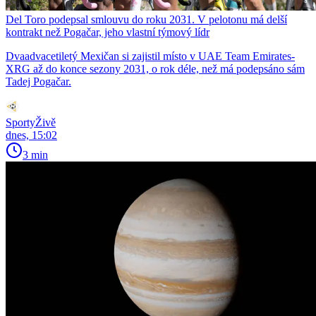
Del Toro podepsal smlouvu do roku 2031. V pelotonu má delší
kontrakt než Pogačar, jeho vlastní týmový lídr
Dvaadvacetiletý Mexičan si zajistil místo v UAE Team Emirates-
XRG až do konce sezony 2031, o rok déle, než má podepsáno sám
Tadej Pogačar.
SportyŽivě
dnes, 15:02
3 min