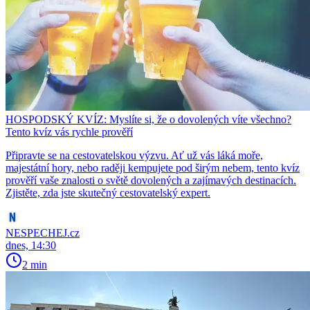
HOSPODSKÝ KVÍZ: Myslíte si, že o dovolených víte všechno?
Tento kvíz vás rychle prověří
Připravte se na cestovatelskou výzvu. Ať už vás láká moře,
majestátní hory, nebo raději kempujete pod širým nebem, tento kvíz
prověří vaše znalosti o světě dovolených a zajímavých destinacích.
Zjistěte, zda jste skutečný cestovatelský expert.
NESPECHEJ.cz
dnes, 14:30
2 min