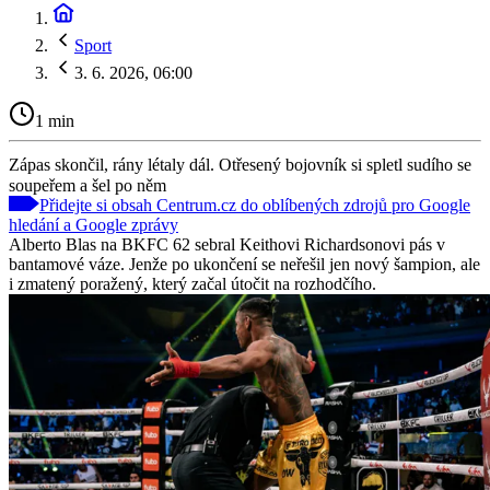
Sport
3. 6. 2026, 06:00
1 min
Zápas skončil, rány létaly dál. Otřesený bojovník si spletl sudího se
soupeřem a šel po něm
Přidejte si obsah Centrum.cz do oblíbených zdrojů pro Google
hledání a Google zprávy
Alberto Blas na BKFC 62 sebral Keithovi Richardsonovi pás v
bantamové váze. Jenže po ukončení se neřešil jen nový šampion, ale
i zmatený poražený, který začal útočit na rozhodčího.