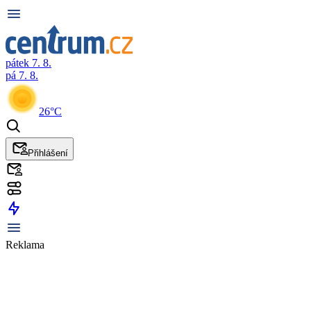
pátek 7. 8.
pá 7. 8.
26°C
Přihlášení
Reklama