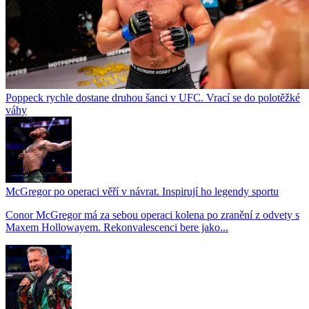
Poppeck rychle dostane druhou šanci v UFC. Vrací se do polotěžké
váhy
McGregor po operaci věří v návrat. Inspirují ho legendy sportu
Conor McGregor má za sebou operaci kolena po zranění z odvety s
Maxem Hollowayem. Rekonvalescenci bere jako...