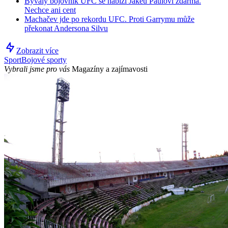
Bývalý bojovník UFC se nabízí Jakeu Paulovi zdarma.
Nechce ani cent
Machačev jde po rekordu UFC. Proti Garrymu může
překonat Andersona Silvu
Zobrazit více
Sport
Bojové sporty
Vybrali jsme pro vás
Magazíny a zajímavosti