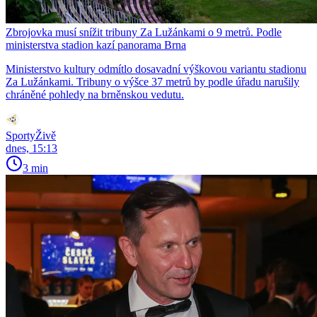
Zbrojovka musí snížit tribuny Za Lužánkami o 9 metrů. Podle
ministerstva stadion kazí panorama Brna
Ministerstvo kultury odmítlo dosavadní výškovou variantu stadionu
Za Lužánkami. Tribuny o výšce 37 metrů by podle úřadu narušily
chráněné pohledy na brněnskou vedutu.
SportyŽivě
dnes, 15:13
3 min