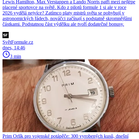
Lewis Hamilton, Max Verstappen a Lando Norris patří mezi nejlépe
placené sportovce na světě. Kdo z pilotů formule 1 si ale v roce
2026 vydělá nejvíce? Zatímco platy mistrů světa se pohybují v
astronomických řádech, nováčci začínají s podstatně skromnějšími
částkami. Podstatnou část výdělku ale tvoří dodatečné bonusy.
SvětFormule.cz
dnes, 14:46
3 min
Prim Orlík pro vojenské potápěče: 300 vyrobených kusů, dnešní