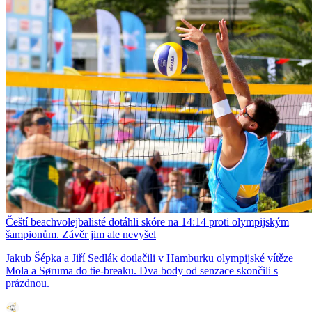
Čeští beachvolejbalisté dotáhli skóre na 14:14 proti olympijským
šampionům. Závěr jim ale nevyšel
Jakub Šépka a Jiří Sedlák dotlačili v Hamburku olympijské vítěze
Mola a Søruma do tie-breaku. Dva body od senzace skončili s
prázdnou.