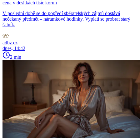
cena v desítkách tisíc korun
V poslední době se do popředí sběratelských zájmů dostává
nečekaný předmět – náramkové hodinky. Vyplatí se probrat starý
šatník.
adbz.cz
dnes, 14:42
2 min