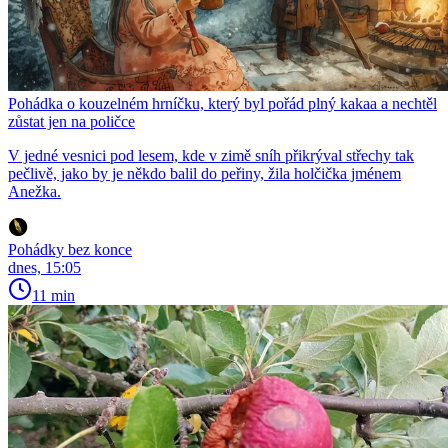
Pohádka o kouzelném hrníčku, který byl pořád plný kakaa a nechtěl
zůstat jen na poličce
V jedné vesnici pod lesem, kde v zimě sníh přikrýval střechy tak
pečlivě, jako by je někdo balil do peřiny, žila holčička jménem
Anežka.
Pohádky bez konce
dnes, 15:05
11 min