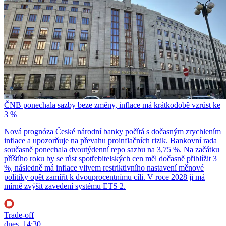
ČNB ponechala sazby beze změny, inflace má krátkodobě vzrůst ke
3 %
Nová prognóza České národní banky počítá s dočasným zrychlením
inflace a upozorňuje na převahu proinflačních rizik. Bankovní rada
současně ponechala dvoutýdenní repo sazbu na 3,75 %. Na začátku
příštího roku by se růst spotřebitelských cen měl dočasně přiblížit 3
%, následně má inflace vlivem restriktivního nastavení měnové
politiky opět zamířit k dvouprocentnímu cíli. V roce 2028 ji má
mírně zvýšit zavedení systému ETS 2.
Trade-off
dnes, 14:30