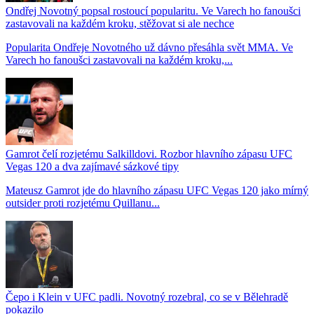
Ondřej Novotný popsal rostoucí popularitu. Ve Varech ho fanoušci
zastavovali na každém kroku, stěžovat si ale nechce
Popularita Ondřeje Novotného už dávno přesáhla svět MMA. Ve
Varech ho fanoušci zastavovali na každém kroku,...
Gamrot čelí rozjetému Salkilldovi. Rozbor hlavního zápasu UFC
Vegas 120 a dva zajímavé sázkové tipy
Mateusz Gamrot jde do hlavního zápasu UFC Vegas 120 jako mírný
outsider proti rozjetému Quillanu...
Čepo i Klein v UFC padli. Novotný rozebral, co se v Bělehradě
pokazilo