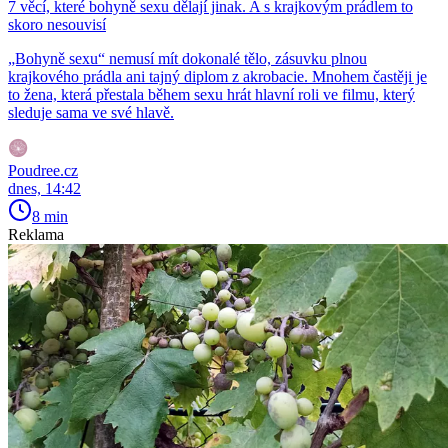
7 věcí, které bohyně sexu dělají jinak. A s krajkovým prádlem to
skoro nesouvisí
„Bohyně sexu“ nemusí mít dokonalé tělo, zásuvku plnou
krajkového prádla ani tajný diplom z akrobacie. Mnohem častěji je
to žena, která přestala během sexu hrát hlavní roli ve filmu, který
sleduje sama ve své hlavě.
Poudree.cz
dnes, 14:42
8 min
Reklama