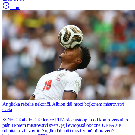
1 min
Anglická rebelie nekončí, Albion dál hrozí bojkotem mistrovství
světa
Světová fotbalová federace FIFA sice ustoupila od kontroverzního
plánu kolem mistrovství světa, její evropská obdoba UEFA ale
odmítá krizi uzavřít. Anglie dál patří mezi země připravené