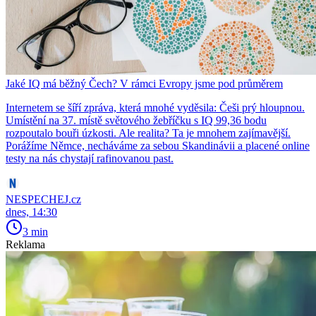
Jaké IQ má běžný Čech? V rámci Evropy jsme pod průměrem
Internetem se šíří zpráva, která mnohé vyděsila: Češi prý hloupnou.
Umístění na 37. místě světového žebříčku s IQ 99,36 bodu
rozpoutalo bouři úzkosti. Ale realita? Ta je mnohem zajímavější.
Porážíme Němce, necháváme za sebou Skandinávii a placené online
testy na nás chystají rafinovanou past.
NESPECHEJ.cz
dnes, 14:30
3 min
Reklama