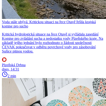
Voda stále ubývá. Kritickou situaci na řece Otavě řešila krajská
komise pro sucho
Kritická hydrologická situace na řece Otavě si vyžádala zasedání
Komise pro zvládání sucha a nedostatku vody Plzeňského kraje. Na
základě jejího jednání bylo rozhodnuto o žádosti společnosti
ČEVAK pokračovat v odběru povrchové vody pro zásobování
Sušice pitnou vodou.
Plzeňská Drbna
dnes, 14:31
2 min