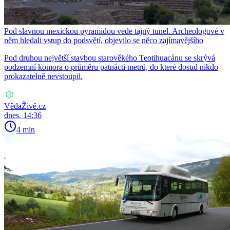
Pod slavnou mexickou pyramidou vede tajný tunel. Archeologové v
něm hledali vstup do podsvětí, objevilo se něco zajímavějšího
Pod druhou největší stavbou starověkého Teotihuacánu se skrývá
podzemní komora o průměru patnácti metrů, do které dosud nikdo
prokazatelně nevstoupil.
VědaŽivě.cz
dnes, 14:36
4 min