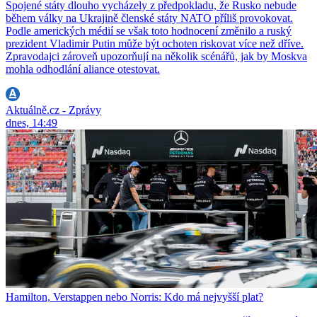
Spojené státy dlouho vycházely z předpokladu, že Rusko nebude
během války na Ukrajině členské státy NATO příliš provokovat.
Podle amerických médií se však toto hodnocení změnilo a ruský
prezident Vladimir Putin může být ochoten riskovat více než dříve.
Zpravodajci zároveň upozorňují na několik scénářů, jak by Moskva
mohla odhodlání aliance otestovat.
Aktuálně.cz - Zprávy
dnes, 14:49
Hamilton, Verstappen nebo Norris: Kdo má nejvyšší plat?