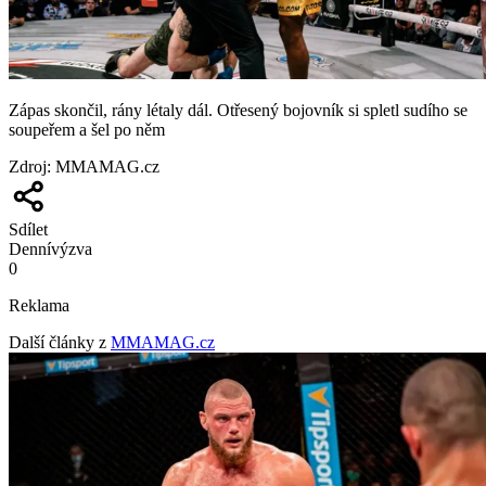
Zápas skončil, rány létaly dál. Otřesený bojovník si spletl sudího se
soupeřem a šel po něm
Zdroj
:
MMAMAG.cz
Sdílet
Denní
výzva
0
Reklama
Další články z
MMAMAG.cz