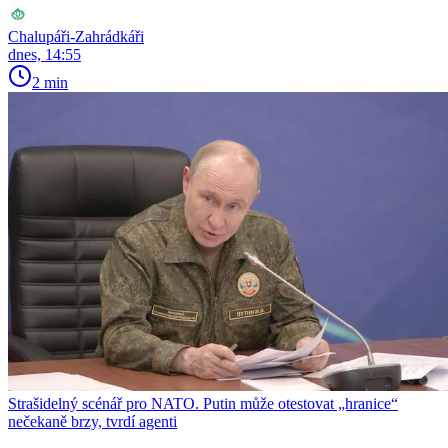
Chalupáři-Zahrádkáři
dnes, 14:55
2 min
Strašidelný scénář pro NATO. Putin může otestovat „hranice“
nečekaně brzy, tvrdí agenti