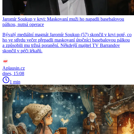
Jaromír Soukup v krvi: Maskovaní muži ho napadli basebalovou
pálkou, nutná operace
Bývalý mediální magnát Jaromír Soukup (57) skončil v krvi poté, co
ho ve středu večer přepadli maskovaní útočníci basebalovou pálkou
a způsobili mu tržná poranění. Někdejší majitel TV Barrandov
skončil v péči lékařů.
Aplausin.cz
dnes, 15:08
1 min