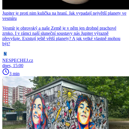
Jupiter je proti nim kulička na hraní. Jak vypadají největší planety ve
vesmíru
Vesmír je obrovský a naše Země je v něm jen drobné prachové
zrnko. I v rámci naší sluneční soustavy nás Jupiter výrazně
převyšuje. Existují ještě větší planety? A jak velké vlastně mohou
být?
NESPECHEJ.cz
dnes, 15:00
3 min