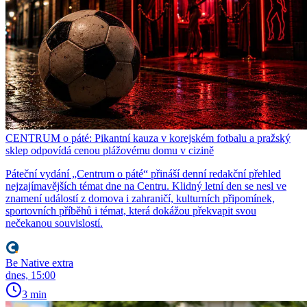
CENTRUM o páté: Pikantní kauza v korejském fotbalu a pražský
sklep odpovídá cenou plážovému domu v cizině
Páteční vydání „Centrum o páté“ přináší denní redakční přehled
nejzajímavějších témat dne na Centru. Klidný letní den se nesl ve
znamení událostí z domova i zahraničí, kulturních připomínek,
sportovních příběhů i témat, která dokážou překvapit svou
nečekanou souvislostí.
Be Native extra
dnes, 15:00
3 min