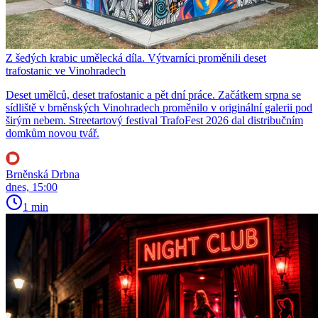
Z šedých krabic umělecká díla. Výtvarníci proměnili deset
trafostanic ve Vinohradech
Deset umělců, deset trafostanic a pět dní práce. Začátkem srpna se
sídliště v brněnských Vinohradech proměnilo v originální galerii pod
širým nebem. Streetartový festival TrafoFest 2026 dal distribučním
domkům novou tvář.
Brněnská Drbna
dnes, 15:00
1 min