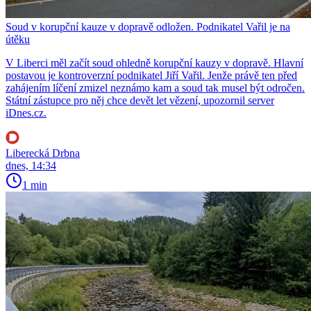
Soud v korupční kauze v dopravě odložen. Podnikatel Vařil je na
útěku
V Liberci měl začít soud ohledně korupční kauzy v dopravě. Hlavní
postavou je kontroverzní podnikatel Jiří Vařil. Jenže právě ten před
zahájením líčení zmizel neznámo kam a soud tak musel být odročen.
Státní zástupce pro něj chce devět let vězení, upozornil server
iDnes.cz.
Liberecká Drbna
dnes, 14:34
1 min