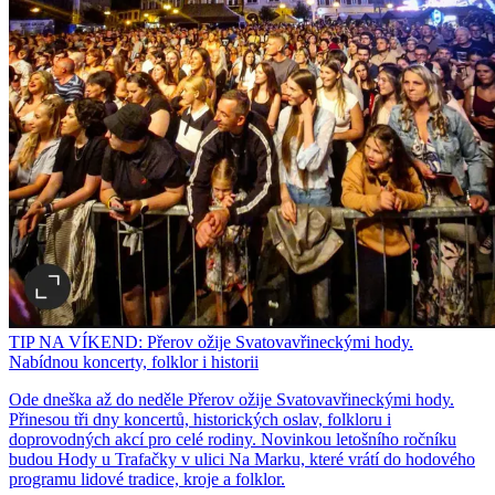
TIP NA VÍKEND: Přerov ožije Svatovavřineckými hody.
Nabídnou koncerty, folklor i historii
Ode dneška až do neděle Přerov ožije Svatovavřineckými hody.
Přinesou tři dny koncertů, historických oslav, folkloru i
doprovodných akcí pro celé rodiny. Novinkou letošního ročníku
budou Hody u Trafačky v ulici Na Marku, které vrátí do hodového
programu lidové tradice, kroje a folklor.