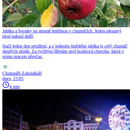
Jablka a švestky na stromě hnědnou v chumáčích. Jeden plesnivý
plod nakazí další
Stačí jeden den prodlení, a z jednoho hnědého jablka je celý chumáč
shnilých plodů. Za rychlým šířením stojí houbová choroba, která v
srpnu pracuje přesčas.
Chalupáři-Zahrádkáři
dnes, 15:05
4 min