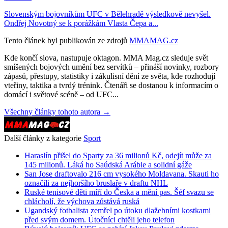
Slovenským bojovníkům UFC v Bělehradě výsledkově nevyšel.
Ondřej Novotný se k porážkám Vlasta Čepa a...
Tento článek byl publikován ze zdrojů
MMAMAG.cz
Kde končí slova, nastupuje oktagon. MMA Mag.cz sleduje svět
smíšených bojových umění bez servítků – přináší novinky, rozbory
zápasů, přestupy, statistiky i zákulisní dění ze světa, kde rozhodují
vteřiny, taktika a tvrdý trénink. Čtenáři se dostanou k informacím o
domácí i světové scéně – od UFC...
Všechny články tohoto autora →
Další články z kategorie
Sport
Haraslín přišel do Sparty za 36 milionů Kč, odejít může za
145 milionů. Láká ho Saúdská Arábie a solidní gáže
San Jose draftovalo 216 cm vysokého Moldavana. Skauti ho
označili za nejhoršího bruslaře v draftu NHL
Ruské tenisové děti míří do Česka a mění pas. Šéf svazu se
chlácholí, že výchova zůstává ruská
Ugandský fotbalista zemřel po útoku dlažebními kostkami
před svým domem. Útočníci chtěli jeho telefon