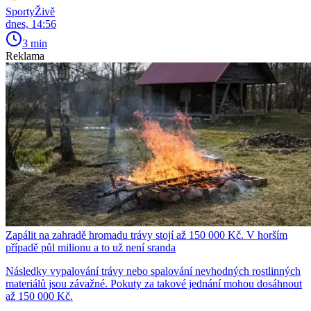
SportyŽivě
dnes, 14:56
3 min
Reklama
Zapálit na zahradě hromadu trávy stojí až 150 000 Kč. V horším
případě půl milionu a to už není sranda
Následky vypalování trávy nebo spalování nevhodných rostlinných
materiálů jsou závažné. Pokuty za takové jednání mohou dosáhnout
až 150 000 Kč.