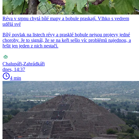
Réva v srpnu chytá bílé mapy a bobule praskají. Vlhko s vedrem
udělá své
Bílý povlak na listech révy a prasklé bobule nejsou projevy jedné
choroby. Je to signál, že se na keři sešlo víc problémů najednou, a
řešit jen jeden z nich nestačí.
Chalupáři-Zahrádkáři
dnes, 14:37
4 min