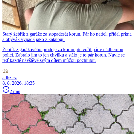
Starý žebřík z garáže za stopadesát korun. Pár ho natřel, přidal prkna
a obývák vypadá jako z katalogu
Žebřík z garážového prodeje za korun přetvořil pár v nádhernou
polici. Zabralo jim to jen chvilku a stálo je to pár korun. Navíc se
teď každé návštěvě svým dílem můžou pochlubit.
adbz.cz
8. 8. 2026, 18:35
2 min