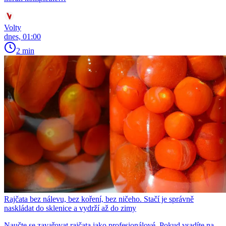
Volty
dnes, 01:00
2 min
Rajčata bez nálevu, bez koření, bez ničeho. Stačí je správně
naskládat do sklenice a vydrží až do zimy
Naučte se zavařovat rajčata jako profesionálové. Pokud vsadíte na