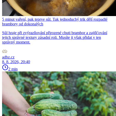
5 minut vaření, pak teprve sůl. Tak jednoduchý trik dělí rozpadlé
brambory od dokonalých
Sůl hraje při zvýrazňování přirozené chuti brambor a zajišťování
jejich správné textury zásadní roli. Musíte ji však přidat v ten
správný moment.
adbz.cz
8. 8. 2026, 20:40
2 min