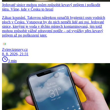
Jedovaté sinice mohou psům způsobit krvavý průjem i poškodit
játra. Víme, kde v Česku to hrozí
Zákaz koupání. Takovou nálepkou označili hygienici osm vodních
ploch v Česku. Vstupovat by do nich neměli lidé ani psi. Jedovaté
sinice, kterými je voda v těchto místech kontaminovaná, jim totiž
mohou způsobit vážné zdravotní potíže – od vyrážky přes krvavý
průjem až po poškození jater.
Zvirecizpravy.cz
8. 8. 2026, 21:31
3 min