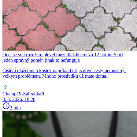
Ocet se solí rozežere plevel mezi dlaždicemi za 12 hodin. Stačí
jeden správný poměr, jinak to nefunguje
Čištění dlažebních kostek například příjezdové cesty nemusí být
velkým problémem. Mnoho prostředků už máte doma.
Chalupáři-Zahrádkáři
8. 8. 2026, 18:28
2 min