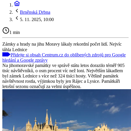
Brněnská Drbna
5. 11. 2025, 10:00
1 min
Zámky a hrady na jihu Moravy lákaly rekordní počet lidí. Nejvíc
táhla Lednice
Přidejte si obsah Centrum.cz do oblíbených zdrojů pro Google
hledání a Google zprávy
Na jihomoravské památky ve správě státu letos dorazilo téměř 905
tisíc návštěvníků, o osm procent víc než loni. Největším lákadlem
byl zámek Lednice s více než 324 tisíci hosty. Většině památek
návštěvnost rostla, výjimkou byly jen Rájec a Lysice. Památkáři
letošní sezonu označují za velmi úspěšnou.