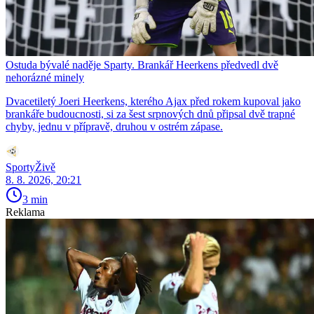
Ostuda bývalé naděje Sparty. Brankář Heerkens předvedl dvě
nehorázné minely
Dvacetiletý Joeri Heerkens, kterého Ajax před rokem kupoval jako
brankáře budoucnosti, si za šest srpnových dnů připsal dvě trapné
chyby, jednu v přípravě, druhou v ostrém zápase.
SportyŽivě
8. 8. 2026, 20:21
3 min
Reklama