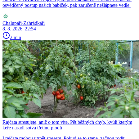
osvědčený postup našich babiček, pak zaručeně nešlápnete vedle.
Chalupáři-Zahrádkáři
8. 8. 2026, 22:54
2 min
Rajčata stresujete, aniž o tom víte. Pět běžných chyb, kvůli kterým
keře nasadí sotva třetinu plodů
I rajčata mohou utrpět stresem. Pokud se to stane, začnou rodit