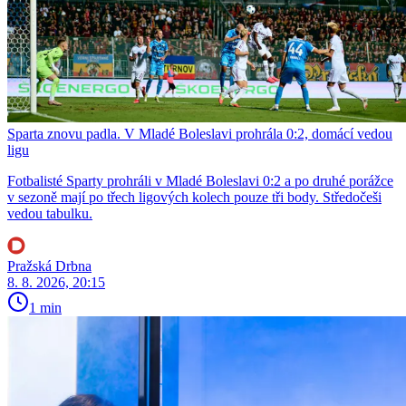
Sparta znovu padla. V Mladé Boleslavi prohrála 0:2, domácí vedou
ligu
Fotbalisté Sparty prohráli v Mladé Boleslavi 0:2 a po druhé porážce
v sezoně mají po třech ligových kolech pouze tři body. Středočeši
vedou tabulku.
Pražská Drbna
8. 8. 2026, 20:15
1 min