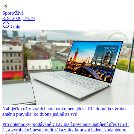
SportyŽivě
8. 8. 2026, 19:19
3 min
Nabíječku už v krabici notebooku nenajdete. EU donutila výrobce
změnit pravidla, od dubna jedině za své
Pro notebooky prodávané v EU platí povinnost nabíjení přes USB-
C, a výrobci už nesmí nutit zákazníky kupovat balení s adaptérem