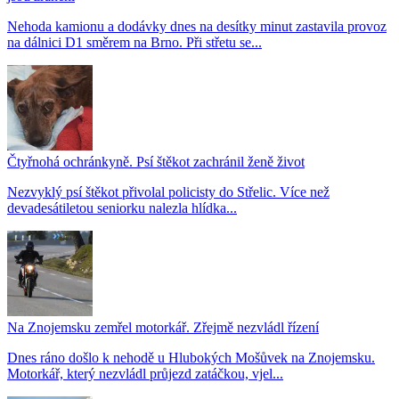
Nehoda kamionu a dodávky dnes na desítky minut zastavila provoz
na dálnici D1 směrem na Brno. Při střetu se...
Čtyřnohá ochránkyně. Psí štěkot zachránil ženě život
Nezvyklý psí štěkot přivolal policisty do Střelic. Více než
devadesátiletou seniorku nalezla hlídka...
Na Znojemsku zemřel motorkář. Zřejmě nezvládl řízení
Dnes ráno došlo k nehodě u Hlubokých Mošůvek na Znojemsku.
Motorkář, který nezvládl průjezd zatáčkou, vjel...