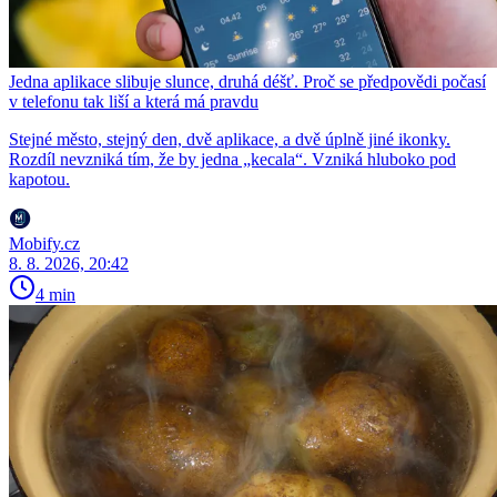
Jedna aplikace slibuje slunce, druhá déšť. Proč se předpovědi počasí
v telefonu tak liší a která má pravdu
Stejné město, stejný den, dvě aplikace, a dvě úplně jiné ikonky.
Rozdíl nevzniká tím, že by jedna „kecala“. Vzniká hluboko pod
kapotou.
Mobify.cz
8. 8. 2026, 20:42
4 min