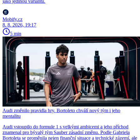
jako jedinou variantu.
Mobify.cz
8. 8. 2026, 19:17
5 min
Audi změnilo pravidla hry. Bortoleto chválí nový tým i jeho
mentalitu
Audi vstoupilo do formule 1 s velkými ambicemi a jeho příchod
znamenal pro bývalý tým Sauber zásadní změnu. Podle Gabriela
Bortoleta se proměnila nejen finanční situace a technické zázemí, ale