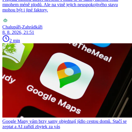
mnohem méně plodů. Ale na vině jejich neuspokojivého stavu
mohou být i jiné faktory.
Chalupáři-Zahrádkáři
8. 8. 2026, 21:51
2 min
Google Mapy vám brzy samy objednají jídlo cestou domů. Stačí se
zeptat a AI zařídí zbytek za vás