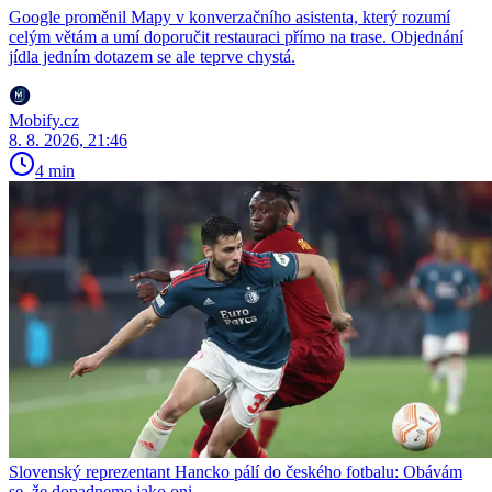
Google proměnil Mapy v konverzačního asistenta, který rozumí
celým větám a umí doporučit restauraci přímo na trase. Objednání
jídla jedním dotazem se ale teprve chystá.
Mobify.cz
8. 8. 2026, 21:46
4 min
Slovenský reprezentant Hancko pálí do českého fotbalu: Obávám
se, že dopadneme jako oni