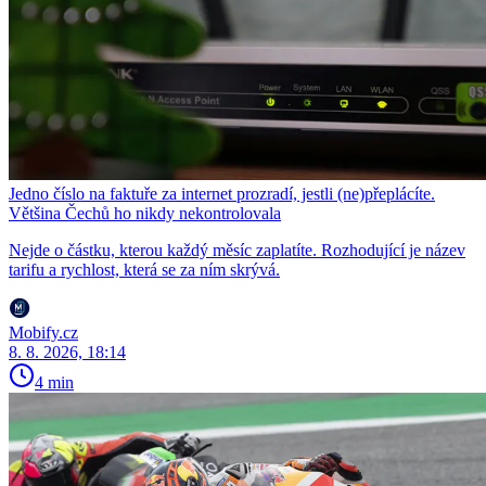
Jedno číslo na faktuře za internet prozradí, jestli (ne)přeplácíte.
Většina Čechů ho nikdy nekontrolovala
Nejde o částku, kterou každý měsíc zaplatíte. Rozhodující je název
tarifu a rychlost, která se za ním skrývá.
Mobify.cz
8. 8. 2026, 18:14
4 min