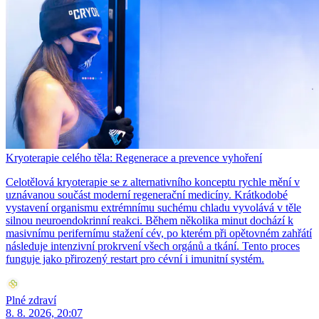
Kryoterapie celého těla: Regenerace a prevence vyhoření
Celotělová kryoterapie se z alternativního konceptu rychle mění v
uznávanou součást moderní regenerační medicíny. Krátkodobé
vystavení organismu extrémnímu suchému chladu vyvolává v těle
silnou neuroendokrinní reakci. Během několika minut dochází k
masivnímu perifernímu stažení cév, po kterém při opětovném zahřátí
následuje intenzivní prokrvení všech orgánů a tkání. Tento proces
funguje jako přirozený restart pro cévní i imunitní systém.
Plné zdraví
8. 8. 2026, 20:07