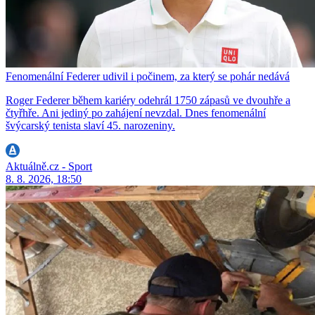
Fenomenální Federer udivil i počinem, za který se pohár nedává
Roger Federer během kariéry odehrál 1750 zápasů ve dvouhře a
čtyřhře. Ani jediný po zahájení nevzdal. Dnes fenomenální
švýcarský tenista slaví 45. narozeniny.
Aktuálně.cz - Sport
8. 8. 2026, 18:50