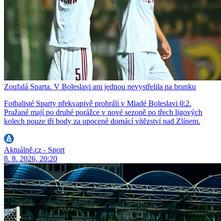
Zoufalá Sparta. V Boleslavi ani jednou nevystřelila na branku
Fotbalisté Sparty překvapivě prohráli v Mladé Boleslavi 0:2.
Pražané mají po druhé porážce v nové sezoně po třech ligových
kolech pouze tři body za upocené domácí vítězství nad Zlínem.
Aktuálně.cz - Sport
8. 8. 2026, 20:20