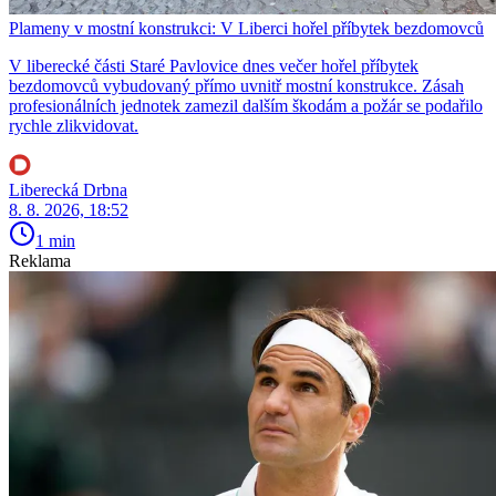
Plameny v mostní konstrukci: V Liberci hořel příbytek bezdomovců
V liberecké části Staré Pavlovice dnes večer hořel příbytek
bezdomovců vybudovaný přímo uvnitř mostní konstrukce. Zásah
profesionálních jednotek zamezil dalším škodám a požár se podařilo
rychle zlikvidovat.
Liberecká Drbna
8. 8. 2026, 18:52
1 min
Reklama