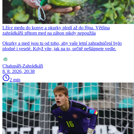
Lžíce medu do konve a okurky plodí až do října. Většina
zahrádkářů přitom med na záhon nikdy nepoužila
Okurky a med jsou tu od toho, aby vaše letní zahradničení bylo
plodné i veselé. Když víte, jak na to, určitě nešlápnete vedle.
Chalupáři-Zahrádkáři
8. 8. 2026, 20:38
2 min