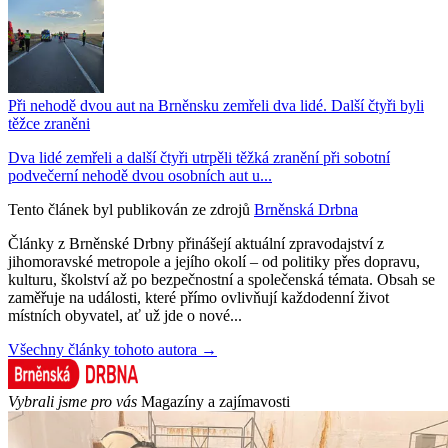
Při nehodě dvou aut na Brněnsku zemřeli dva lidé. Další čtyři byli
těžce zraněni
Dva lidé zemřeli a další čtyři utrpěli těžká zranění při sobotní
podvečerní nehodě dvou osobních aut u...
Tento článek byl publikován ze zdrojů
Brněnská Drbna
Články z Brněnské Drbny přinášejí aktuální zpravodajství z
jihomoravské metropole a jejího okolí – od politiky přes dopravu,
kulturu, školství až po bezpečnostní a společenská témata. Obsah se
zaměřuje na události, které přímo ovlivňují každodenní život
místních obyvatel, ať už jde o nové...
Všechny články tohoto autora →
Vybrali jsme pro vás
Magazíny a zajímavosti