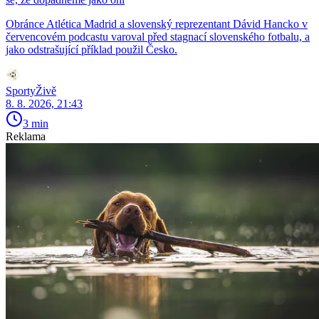
Obránce Atlética Madrid a slovenský reprezentant Dávid Hancko v
červencovém podcastu varoval před stagnací slovenského fotbalu, a
jako odstrašující příklad použil Česko.
SportyŽivě
8. 8. 2026, 21:43
3 min
Reklama