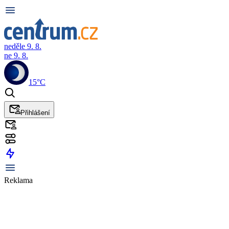
neděle 9. 8.
ne 9. 8.
15°C
Přihlášení
Reklama