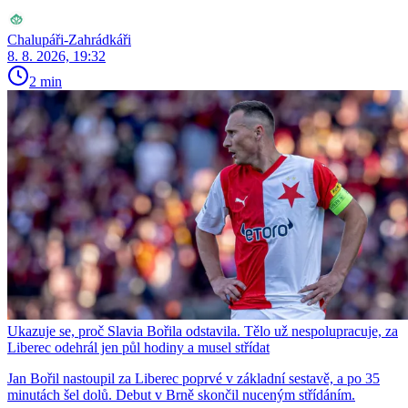
Chalupáři-Zahrádkáři
8. 8. 2026, 19:32
2 min
Ukazuje se, proč Slavia Bořila odstavila. Tělo už nespolupracuje, za
Liberec odehrál jen půl hodiny a musel střídat
Jan Bořil nastoupil za Liberec poprvé v základní sestavě, a po 35
minutách šel dolů. Debut v Brně skončil nuceným střídáním.