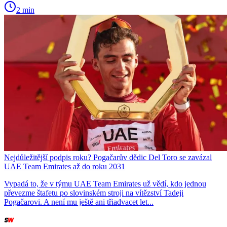
2 min
Nejdůležitější podpis roku? Pogačarův dědic Del Toro se zavázal
UAE Team Emirates až do roku 2031
Vypadá to, že v týmu UAE Team Emirates už vědí, kdo jednou
převezme štafetu po slovinském stroji na vítězství Tadeji
Pogačarovi. A není mu ještě ani třiadvacet let...