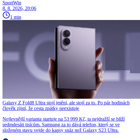
SportWin
8. 8. 2026, 20:06
1 min
Galaxy Z Fold8 Ultra stojí jmění, ale stojí za to. Po pár hodinách
člověk zjistí, že cesta zpátky neexistuje
Nejlevnější varianta startuje na 53 999 Kč, ta nejdražší se blíží
sedmdesáti tisícům. Samsung za to dává telefon, který se ve
složeném stavu vejde do kapsy snáz než Galaxy S23 Ultra.