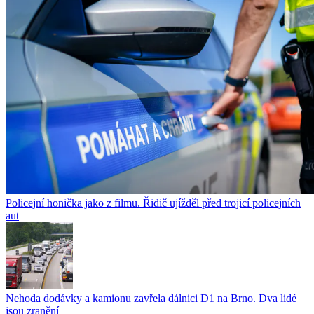
Policejní honička jako z filmu. Řidič ujížděl před trojicí policejních
aut
Nehoda dodávky a kamionu zavřela dálnici D1 na Brno. Dva lidé
jsou zranění