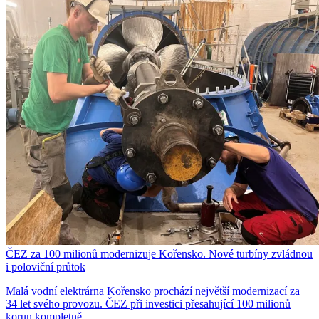
ČEZ za 100 milionů modernizuje Kořensko. Nové turbíny zvládnou
i poloviční průtok
Malá vodní elektrárna Kořensko prochází největší modernizací za
34 let svého provozu. ČEZ při investici přesahující 100 milionů
korun kompletně…