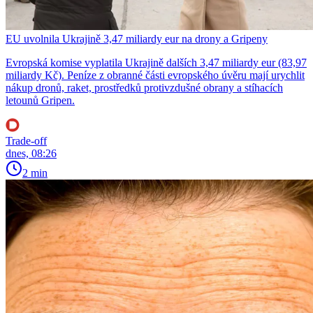
EU uvolnila Ukrajině 3,47 miliardy eur na drony a Gripeny
Evropská komise vyplatila Ukrajině dalších 3,47 miliardy eur (83,97
miliardy Kč). Peníze z obranné části evropského úvěru mají urychlit
nákup dronů, raket, prostředků protivzdušné obrany a stíhacích
letounů Gripen.
Trade-off
dnes, 08:26
2 min