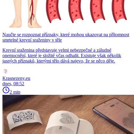
Naučte se rozpoznat příznaky, které mohou ukazovat na přítomnost
smrtelné krevní sraženiny v těle
Krevní sraženina představuje velmi nebezpečné a záludné
onemocnění, které je složité včas odhalit. Existuje však několik
jasných příznaků, kterými tělo dává najevo, že se něco děje.
Krasnezeny.eu
dnes, 08:52
2 min