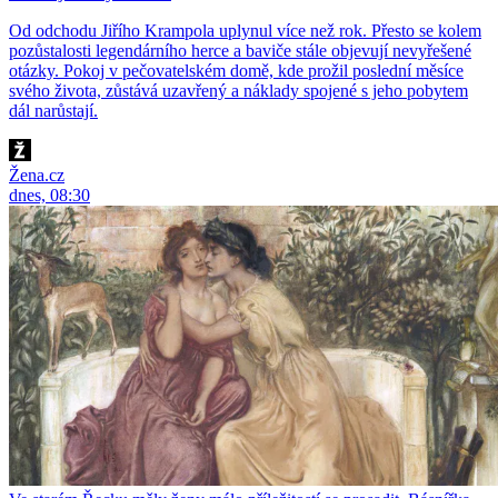
Od odchodu Jiřího Krampola uplynul více než rok. Přesto se kolem
pozůstalosti legendárního herce a baviče stále objevují nevyřešené
otázky. Pokoj v pečovatelském domě, kde prožil poslední měsíce
svého života, zůstává uzavřený a náklady spojené s jeho pobytem
dál narůstají.
Žena.cz
dnes, 08:30