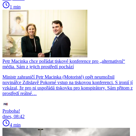
1 min
Petr Macinka chce pořádat tiskové konference pro „alternativní“
média. Sám z jejich prostředí pochází
Ministr zahraničí Petr Macinka (Motoristé) opět neumožnil
novinářce Zdislavě Pokorné vstup na tiskovou konferenci. S ironií jí
vzkázal, že pro ni uspořádá tiskovku pro konspirátory. Sám přitom z
prostředí reálné…
Proboha!
dnes, 08:42
4 min