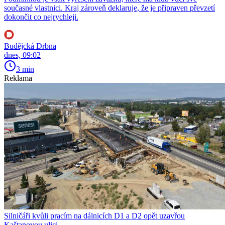
současné vlastnici. Kraj zároveň deklaruje, že je připraven převzetí
dokončit co nejrychleji.
Budějcká Drbna
dnes, 09:02
3 min
Reklama
Silničáři kvůli pracím na dálnicích D1 a D2 opět uzavřou
Kaštanovou ulici