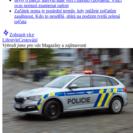
Mýty o psech, kterým stále věří i mnoho chovatelů. Vrtící
ocas nemusí znamenat radost
Začátek srpna je poslední termín, kdy můžete rajčatům
zasáhnout. Kdo to neudělá, sbírá na podzim tvrdá zelená
rajčata
Zobrazit více
Lifestyle
Cestování
Vybrali jsme pro vás
Magazíny a zajímavosti