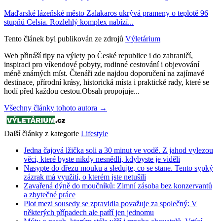
Maďarské lázeňské město Zalakaros ukrývá prameny o teplotě 96
stupňů Celsia. Rozlehlý komplex nabízí...
Tento článek byl publikován ze zdrojů
Výletárium
Web přináší tipy na výlety po České republice i do zahraničí,
inspiraci pro víkendové pobyty, rodinné cestování i objevování
méně známých míst. Čtenáři zde najdou doporučení na zajímavé
destinace, přírodní krásy, historická místa i praktické rady, které se
hodí před každou cestou.Obsah propojuje...
Všechny články tohoto autora →
Další články z kategorie
Lifestyle
Jedna čajová lžička soli a 30 minut ve vodě. Z jahod vylezou
věci, které byste nikdy nesnědli, kdybyste je viděli
Nasypte do dřezu mouku a sledujte, co se stane. Tento sypký
zázrak má využití, o kterém jste netušili
Zavařená dýně do moučníků: Zimní zásoba bez konzervantů
a zbytečné práce
Plot mezi sousedy se zpravidla považuje za společný: V
některých případech ale patří jen jednomu