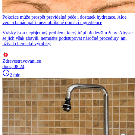
Pokožce může prospět pravidelná péče i dostatek hydratace. Aloe
vera a banán patří mezi oblíbené domácí ingredience
Vrásky jsou nepříjemný problém, který trápí především ženy. Abyste
se jich však zbavili, nemusíte podstupovat náročné procedury, ani
užívat chemické výrobky.
Zdravestravovani.eu
dnes, 08:24
2 min