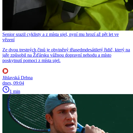
Senior srazil cyklisty a z místa ujel, nyní mu hrozí až pět let ve
vězení
Ze dvou trestných činů je obviněný třiasedmdesátiletý řidič, který na
jaře způsobil na Žďársku vážnou dopravní nehodu a místo
poskytnutí pomoci z místa ujel.
Jihlavská Drbna
dnes, 09:04
1 min