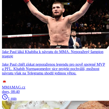
Jake Paul láká Khabiba k návratu do MMA. Neporažený šampion
reaguje
Jake Paul chtěl získat neporaženou legendu pro nově spojené MVP
a PFL. Khabib Nurmagomedov sice projekt pochválil, možnost
návratu však na Telegramu shodil jedinou větou.
MMAMAG.cz
dnes, 08:40
1 min