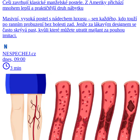
Češi zavrhují klasické manželské postele. Z Ameriky přichází
mnohem lepší a praktičtější druh nábytku
Masivní, vysoká postel s nádechem luxusu – sen každého, kdo touží
po ranním probuzení bez bolesti zad. Jenže za lákavým designem se
často skrývá past, kvůli které můžete utratit majlant za pouhou
imitaci.
NESPECHEJ.cz
dnes, 09:00
3 min