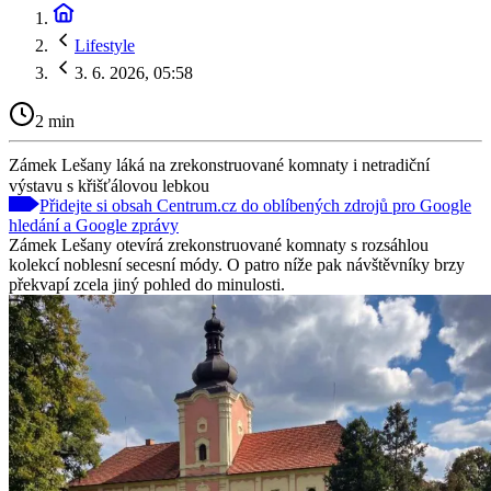
Lifestyle
3. 6. 2026, 05:58
2 min
Zámek Lešany láká na zrekonstruované komnaty i netradiční
výstavu s křišťálovou lebkou
Přidejte si obsah Centrum.cz do oblíbených zdrojů pro Google
hledání a Google zprávy
Zámek Lešany otevírá zrekonstruované komnaty s rozsáhlou
kolekcí noblesní secesní módy. O patro níže pak návštěvníky brzy
překvapí zcela jiný pohled do minulosti.