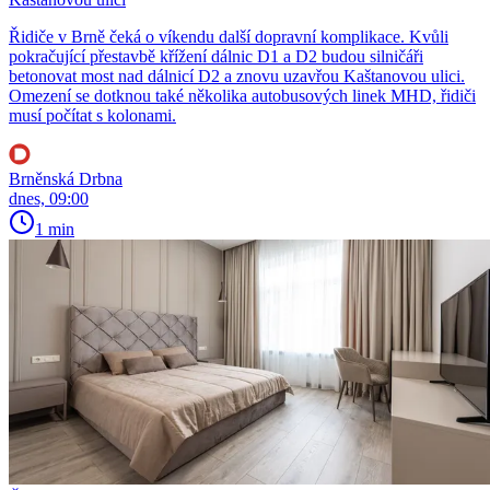
Řidiče v Brně čeká o víkendu další dopravní komplikace. Kvůli
pokračující přestavbě křížení dálnic D1 a D2 budou silničáři
betonovat most nad dálnicí D2 a znovu uzavřou Kaštanovou ulici.
Omezení se dotknou také několika autobusových linek MHD, řidiči
musí počítat s kolonami.
Brněnská Drbna
dnes, 09:00
1 min