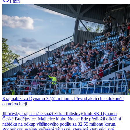
1 min
Kraj nabízí za Dynamo 32,55 milionu. Převod akcií chce dokončit
co nejrychleji
Jihočeský kraj se stále snaží získat fotbslový klub SK Dynamo
České Budějovice. Majitelce klubu Nnece Ede předložil oficiální
nabídku na odkup většinového podílu za 32,55 milionu korun.
Podmínkou je však vyřešení závazků, které má klub vůči své