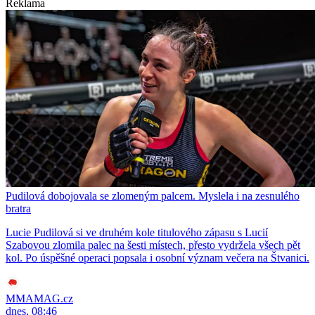
Reklama
Pudilová dobojovala se zlomeným palcem. Myslela i na zesnulého
bratra
Lucie Pudilová si ve druhém kole titulového zápasu s Lucií
Szabovou zlomila palec na šesti místech, přesto vydržela všech pět
kol. Po úspěšné operaci popsala i osobní význam večera na Štvanici.
MMAMAG.cz
dnes, 08:46