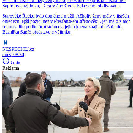
Ve starém Řecku měly ženy málo příležitostí se prosadit. Básnířka
Sapfó byla výjimka, už za svého života byla velmi obdivována
Starověké Řecko bylo doménou mužů. Ačkoliv ženy měly v jistých
ohledech lepší pozici než v křesťanském středověku, jen málo z nich
se prosadilo po literární stránce a jejich jména znají i dnešní lidé.
Básnířka Sapfó představuje výjimku.
NESPECHEJ.cz
dnes, 08:30
3 min
Reklama