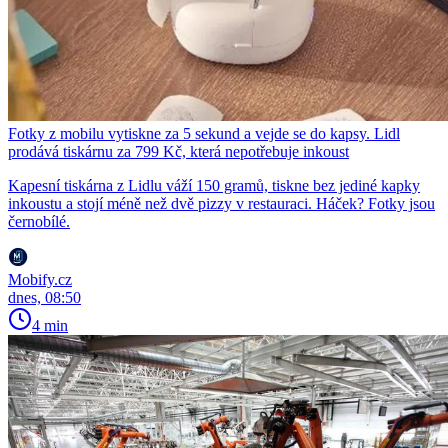
Fotky z mobilu vytiskne za 5 sekund a vejde se do kapsy. Lidl
prodává tiskárnu za 799 Kč, která nepotřebuje inkoust
Kapesní tiskárna z Lidlu váží 150 gramů, tiskne bez jediné kapky
inkoustu a stojí méně než dvě pizzy v restauraci. Háček? Fotky jsou
černobílé.
Mobify.cz
dnes, 08:50
4 min