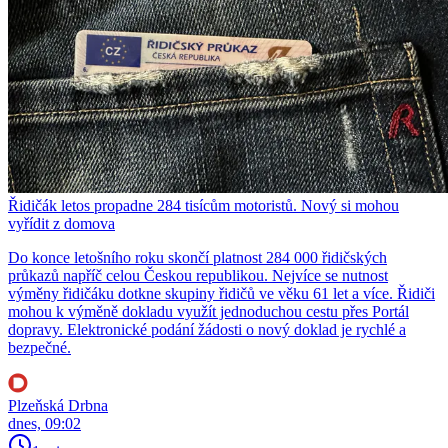
Řidičák letos propadne 284 tisícům motoristů. Nový si mohou
vyřídit z domova
Do konce letošního roku skončí platnost 284 000 řidičských
průkazů napříč celou Českou republikou. Nejvíce se nutnost
výměny řidičáku dotkne skupiny řidičů ve věku 61 let a více. Řidiči
mohou k výměně dokladu využít jednoduchou cestu přes Portál
dopravy. Elektronické podání žádosti o nový doklad je rychlé a
bezpečné.
Plzeňská Drbna
dnes, 09:02