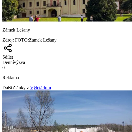
Zámek Lešany
Zdroj
:
FOTO:Zámek Lešany
Sdílet
Denní
výzva
0
Reklama
Další články z
Výletárium