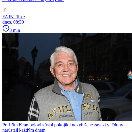
FAJNTIP.cz
dnes, 08:30
3 min
Po Jiřím Krampolovi zůstal pokojík i nevyřešené závazky. Dluhy
narůstají každým dnem