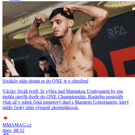
Sivákův plán dostat se do ONE je v ohrožení
Václav Sivák tvrdí, že výhra nad Mamukou Usubyanem by mu
mohla otevřít dveře do ONE Championship. Ruského postojáře
však už v pátek čeká turnajový duel s Maratem Grigorianem, který
může český plán výrazně zkomplikovat.
MMAMAG.cz
dnes, 08:32