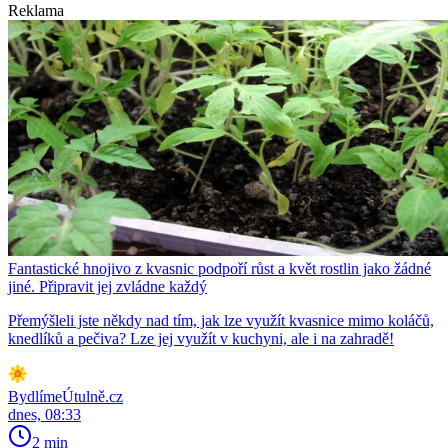
Reklama
Fantastické hnojivo z kvasnic podpoří růst a květ rostlin jako žádné
jiné. Připravit jej zvládne každý
Přemýšleli jste někdy nad tím, jak lze využít kvasnice mimo koláčů,
knedlíků a pečiva? Lze jej využít v kuchyni, ale i na zahradě!
BydlímeÚtulně.cz
dnes, 08:33
2 min