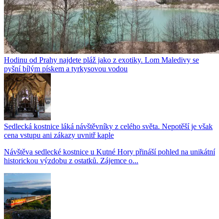
Hodinu od Prahy najdete pláž jako z exotiky. Lom Maledivy se
pyšní bílým pískem a tyrkysovou vodou
Sedlecká kostnice láká návštěvníky z celého světa. Nepotěší je však
cena vstupu ani zákazy uvnitř kaple
Návštěva sedlecké kostnice u Kutné Hory přináší pohled na unikátní
historickou výzdobu z ostatků. Zájemce o...