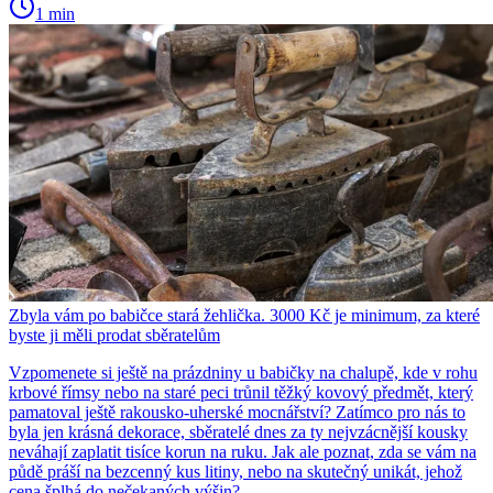
1 min
Zbyla vám po babičce stará žehlička. 3000 Kč je minimum, za které
byste ji měli prodat sběratelům
Vzpomenete si ještě na prázdniny u babičky na chalupě, kde v rohu
krbové římsy nebo na staré peci trůnil těžký kovový předmět, který
pamatoval ještě rakousko-uherské mocnářství? Zatímco pro nás to
byla jen krásná dekorace, sběratelé dnes za ty nejvzácnější kousky
neváhají zaplatit tisíce korun na ruku. Jak ale poznat, zda se vám na
půdě práší na bezcenný kus litiny, nebo na skutečný unikát, jehož
cena šplhá do nečekaných výšin?