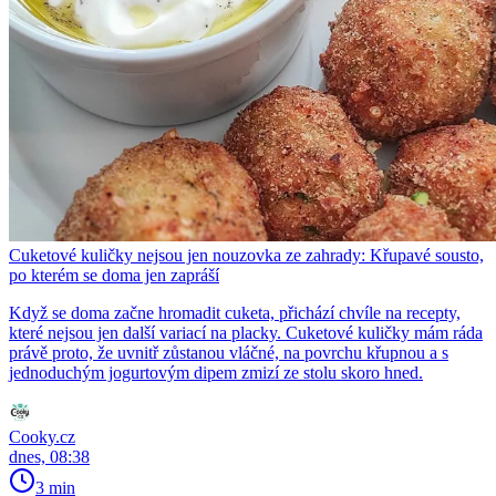
Cuketové kuličky nejsou jen nouzovka ze zahrady: Křupavé sousto,
po kterém se doma jen zapráší
Když se doma začne hromadit cuketa, přichází chvíle na recepty,
které nejsou jen další variací na placky. Cuketové kuličky mám ráda
právě proto, že uvnitř zůstanou vláčné, na povrchu křupnou a s
jednoduchým jogurtovým dipem zmizí ze stolu skoro hned.
Cooky.cz
dnes, 08:38
3 min