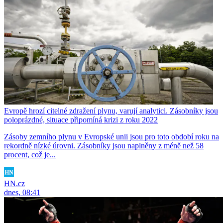
Evropě hrozí citelné zdražení plynu, varují analytici. Zásobníky jsou
poloprázdné, situace připomíná krizi z roku 2022
Zásoby zemního plynu v Evropské unii jsou pro toto období roku na
rekordně nízké úrovni. Zásobníky jsou naplněny z méně než 58
procent, což je...
HN.cz
dnes, 08:41