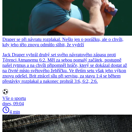
Draper se při návratu rozplakal. Nešlo jen o porážku, ale o chvíli,
kdy jeho tělo znovu odmítlo slíbit, že vydrží
Jack Draper vyhrál druhý set svého návratového zápasu proti
Térenci Atmanemu 6:2. Měl za sebou pomalý začátek, postupně
našel rytmus a na chvíli připomněl hráče, který se dokázal dostat až
na čtvrté místo světového žebříčku. Ve třetím setu však jeho výkon
znovu odešel. Brit ztrácel sílu při servisu, za stavu 1:4 se během
přestávky rozplakal a nakonec prohrál 3:6, 6:2, 2:6.
Vše o sportu
dnes, 09:04
4 min