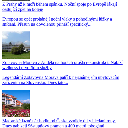
Z Prahy až k moři během spánku. Noční spoje po Evropě lákají
cestující zpět na koleje
Evropou se opět prohánějí noční vlaky s pohodlnými lůžky a
snídaní. Přesun na dovolenou přináší specifický...
Zotavovna Morava z Anděla na horách prošla rekonstrukcí. Nabízí
wellness i prvotřídní služby
Legendární Zotavovna Morava patří k nejznámějším ubytovacím
zařízením na Slovensku. Dnes tato...
Maďarské lázně pár hodin od Česka vznikly díky hledání ropy.
Dnes nabízejí 96stupňový pramen a 400 metrů tobogánů