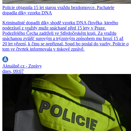
Policie objasnila 15 let starou vraždu bezdomovce. Pachatele
dopadla díky vzorku DNA
Kriminalisté dopadli díky shodě vzorku DNA člověka, kterého
podezírají z vraždy muže spáchané před 15 lety v Praze.
Podezřelého Čecha zadrželi ve Středočeském kraji. Za vraždu
spáchanou zvlášť surovým a trýznivým způsobem mu hrozí 15 až
20 let vězení, k činu se nepřiznal. Soud ho poslal do vazby. Policie o
tom ve čtvrtek informovala v tiskové zprávě.
Aktuálně.cz - Zprávy
dnes, 09:07