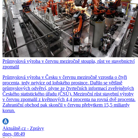
Průmyslová výroba v červnu meziročně stoupla, růst ve stavebnictví
zpomalil
Průmyslová výroba v Česku v červnu meziročně vzrostla o čtyři
procenta, tedy nejvíce od loňského prosince. Dařilo se většině
průmyslových odvětví, plyne ze čtvrtečních informací zveřejněných
Českého statistického úřadu (ČSÚ). Meziroční růst stavební výroby
v červnu zpomalil z květnových 4,4 procenta na rovná dvě procenta.
Zahraniční obchod pak skončil v červnu přebytkem 15,5 miliardy
korun.
Aktuálně.cz - Zprávy
dnes, 08:49