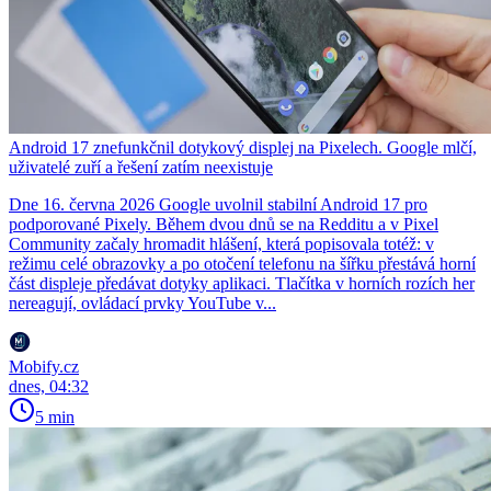
Android 17 znefunkčnil dotykový displej na Pixelech. Google mlčí,
uživatelé zuří a řešení zatím neexistuje
Dne 16. června 2026 Google uvolnil stabilní Android 17 pro
podporované Pixely. Během dvou dnů se na Redditu a v Pixel
Community začaly hromadit hlášení, která popisovala totéž: v
režimu celé obrazovky a po otočení telefonu na šířku přestává horní
část displeje předávat dotyky aplikaci. Tlačítka v horních rozích her
nereagují, ovládací prvky YouTube v...
Mobify.cz
dnes, 04:32
5 min