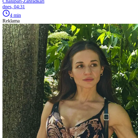
Chalupáři-Zahrádkáři
dnes, 04:31
4 min
Reklama