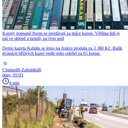
Kazety popsané fixem se prodávají za tisíce korun. Většina lidí je
má ve sklepě a netuší, na čem sedí
Demo kazeta Kabátu se letos na Aukru prodala za 3 380 Kč. Balík
dvanácti běžných kazet vedle toho odešel za 65 korun.
Chalupáři-Zahrádkáři
dnes, 05:03
4 min