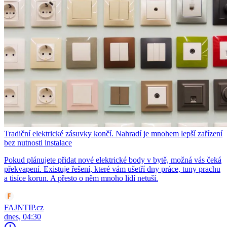
Tradiční elektrické zásuvky končí. Nahradí je mnohem lepší zařízení
bez nutnosti instalace
Pokud plánujete přidat nové elektrické body v bytě, možná vás čeká
překvapení. Existuje řešení, které vám ušetří dny práce, tuny prachu
a tisíce korun. A přesto o něm mnoho lidí netuší.
FAJNTIP.cz
dnes, 04:30