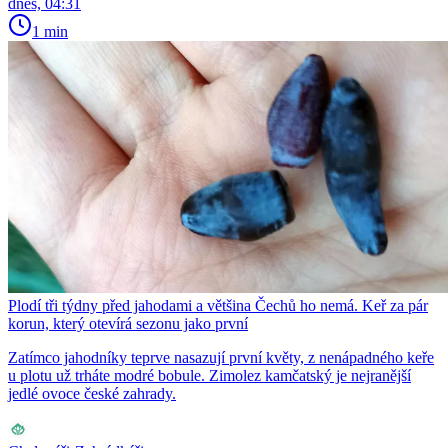
dnes, 04:31
1 min
Plodí tři týdny před jahodami a většina Čechů ho nemá. Keř za pár
korun, který otevírá sezonu jako první
Zatímco jahodníky teprve nasazují první květy, z nenápadného keře
u plotu už trháte modré bobule. Zimolez kamčatský je nejranější
jedlé ovoce české zahrady.