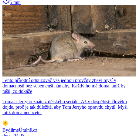
5 min
Tento přírodní odpuzovač vás jednou provždy zbaví myší v
domácnosti bez sebemenší námahy. Každý ho má doma, aniž by
tušil, co dokáže
Toma a Jerryho znáte z dětského seriálu. Až v dospělosti člověku
dojde, proč je tak důležité, aby Tom Jerryho opravdu chytil. Myši
totiž doma nechcete.
BydlímeÚtulně.cz
dnes, 04:28