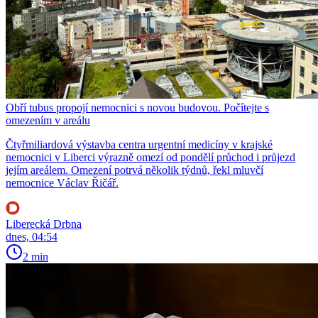
Obří tubus propojí nemocnici s novou budovou. Počítejte s
omezením v areálu
Čtyřmiliardová výstavba centra urgentní medicíny v krajské
nemocnici v Liberci výrazně omezí od pondělí průchod i průjezd
jejím areálem. Omezení potrvá několik týdnů, řekl mluvčí
nemocnice Václav Řičář.
Liberecká Drbna
dnes, 04:54
2 min