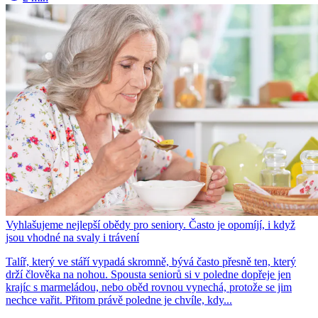
Vyhlašujeme nejlepší obědy pro seniory. Často je opomíjí, i když
jsou vhodné na svaly i trávení
Talíř, který ve stáří vypadá skromně, bývá často přesně ten, který
drží člověka na nohou. Spousta seniorů si v poledne dopřeje jen
krajíc s marmeládou, nebo oběd rovnou vynechá, protože se jim
nechce vařit. Přitom právě poledne je chvíle, kdy...