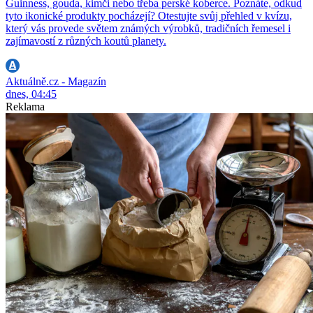
Guinness, gouda, kimči nebo třeba perské koberce. Poznáte, odkud
tyto ikonické produkty pocházejí? Otestujte svůj přehled v kvízu,
který vás provede světem známých výrobků, tradičních řemesel i
zajímavostí z různých koutů planety.
Aktuálně.cz - Magazín
dnes, 04:45
Reklama