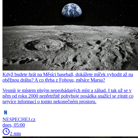
Když budete hrát na Měsíci baseball, dokážete míček vyhodit až na
oběžnou dráhu? A co třeba z Fobosu, měsíce Marsu?
Vesmír je místem plným neprobádaných míst a záhad. I tak už se v
něm od roku 2000 nepřetržitě pohybuje posádka snažící se zjistit co
nejvíce informací o tomto nekonečném prostoru.
NESPECHEJ.cz
dnes, 05:00
2 min