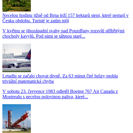
Necelou hodinu jižně od Brna leží 157 hektarů stepi, které nemají v
Česku obdobu. Turisté je zatím míjí
V květnu se jihozápadní svahy nad Pouzdřany rozsvítí stříbřitými
chocholy kavylů. Pod nimi se táhnou staré...
Letadlu se začalo chovat divně. Za 63 minut čiré hrůzy mohla
triviální matematická chyba
V sobotu 23. července 1983 odletěl Boeing 767 Air Canada z
Montrealu s necelou polovinou paliva, které...