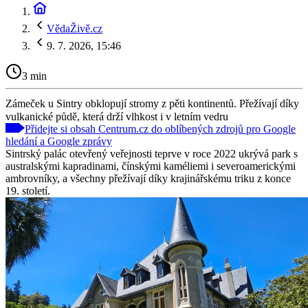
VědaŽivě.cz
9. 7. 2026, 15:46
3 min
Zámeček u Sintry obklopují stromy z pěti kontinentů. Přežívají díky
vulkanické půdě, která drží vlhkost i v letním vedru
Přidejte si obsah Centrum.cz do oblíbených zdrojů pro Google
hledání a Google zprávy
Sintrský palác otevřený veřejnosti teprve v roce 2022 ukrývá park s
australskými kapradinami, čínskými kaméliemi i severoamerickými
ambrovníky, a všechny přežívají díky krajinářskému triku z konce
19. století.