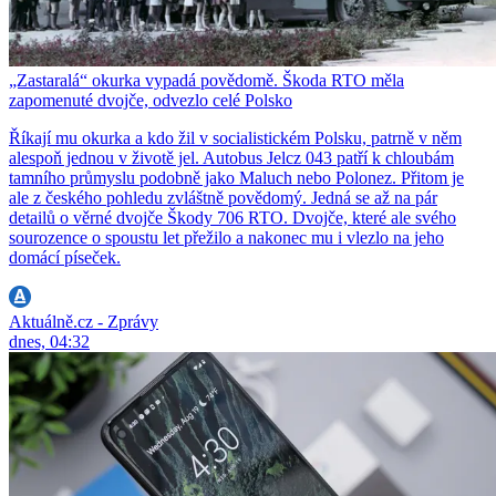
„Zastaralá“ okurka vypadá povědomě. Škoda RTO měla
zapomenuté dvojče, odvezlo celé Polsko
Říkají mu okurka a kdo žil v socialistickém Polsku, patrně v něm
alespoň jednou v životě jel. Autobus Jelcz 043 patří k chloubám
tamního průmyslu podobně jako Maluch nebo Polonez. Přitom je
ale z českého pohledu zvláštně povědomý. Jedná se až na pár
detailů o věrné dvojče Škody 706 RTO. Dvojče, které ale svého
sourozence o spoustu let přežilo a nakonec mu i vlezlo na jeho
domácí píseček.
Aktuálně.cz - Zprávy
dnes, 04:32