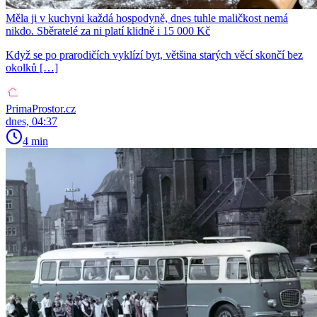
Měla ji v kuchyni každá hospodyně, dnes tuhle maličkost nemá
nikdo. Sběratelé za ni platí klidně i 15 000 Kč
Když se po prarodičích vyklízí byt, většina starých věcí skončí bez
okolků […]
PrimaProstor.cz
dnes, 04:37
4 min