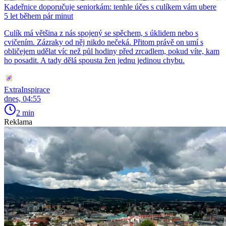
Kadeřnice doporučuje seniorkám: tenhle účes s culíkem vám ubere
5 let během pár minut
Culík má většina z nás spojený se spěchem, s úklidem nebo s
cvičením. Zázraky od něj nikdo nečeká. Přitom právě on umí s
obličejem udělat víc než půl hodiny před zrcadlem, pokud víte, kam
ho posadit. A tady dělá spousta žen jednu jedinou chybu.
ExtraInspirace
dnes, 04:55
2 min
Reklama