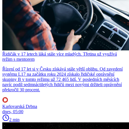
Řidičák v 17 letech láká stále více mladých. Třetina už využívá
režim s mentorem
Řízení od 17 let si v Česku získává stále větší oblibu. Od zavedení
systému L17 na začátku roku 2024 získalo řidičské oprávnění
skupiny B v tomto režimu už 72 465 lidí. V posledních měsících
navíc podíl sedmnáctiletých řidičů mezi novými držiteli oprávnění
překročil 30 procent.
Karlovarská Drbna
dnes, 05:00
2 min