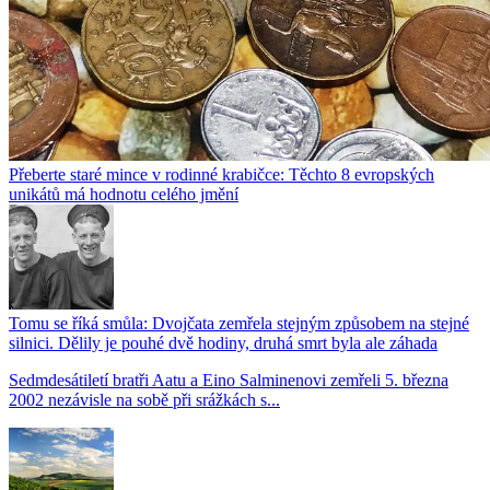
Přeberte staré mince v rodinné krabičce: Těchto 8 evropských
unikátů má hodnotu celého jmění
Tomu se říká smůla: Dvojčata zemřela stejným způsobem na stejné
silnici. Dělily je pouhé dvě hodiny, druhá smrt byla ale záhada
Sedmdesátiletí bratři Aatu a Eino Salminenovi zemřeli 5. března
2002 nezávisle na sobě při srážkách s...