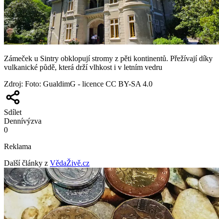
Zámeček u Sintry obklopují stromy z pěti kontinentů. Přežívají díky
vulkanické půdě, která drží vlhkost i v letním vedru
Zdroj
:
Foto: GualdimG - licence CC BY-SA 4.0
Sdílet
Denní
výzva
0
Reklama
Další články z
VědaŽivě.cz