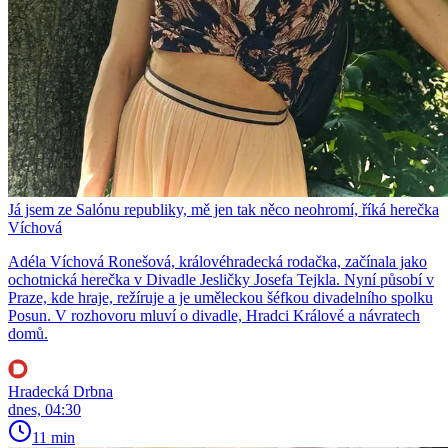
Já jsem ze Salónu republiky, mě jen tak něco neohromí, říká herečka
Víchová
Adéla Víchová Ronešová, královéhradecká rodačka, začínala jako
ochotnická herečka v Divadle Jesličky Josefa Tejkla. Nyní působí v
Praze, kde hraje, režíruje a je uměleckou šéfkou divadelního spolku
Posun. V rozhovoru mluví o divadle, Hradci Králové a návratech
domů.
Hradecká Drbna
dnes, 04:30
11 min