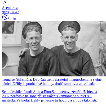
Asenior.cz
dnes, 04:47
3 min
Tomu se říká smůla: Dvojčata zemřela stejným způsobem na stejné
silnici. Dělily je pouhé dvě hodiny, druhá smrt byla ale záhada
Sedmdesátiletí bratři Aatu a Eino Salminenovi zemřeli 5. března
2002 nezávisle na sobě při srážkách s kamiony na silnici 8 u
městečka Pattijoki. Dělily je necelé tři hodiny a zhruba kilometr.