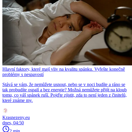
Hlavní faktory, které mají vliv na kvalitu spánku. Vyřešte konečně
problémy s nespavostí
Stává se vám, že nemůžete usnout, nebo se v noci budíte a ráno se
tak probudíte ospalí a bez energie? Možná nemůžete přijít na kloub
tomu, co váš spánek ruší. Pojďte zjistit, zda to není jeden z činitelů,
které známe my.
Krasnezeny.eu
dnes, 04:50
2 min