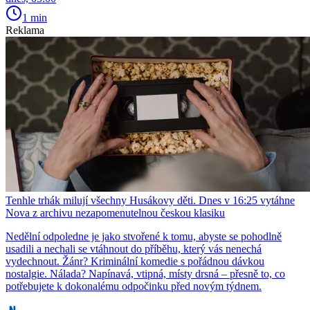
1 min
Reklama
Tenhle trhák milují všechny Husákovy děti. Dnes v 16:25 vytáhne
Nova z archivu nezapomenutelnou českou klasiku
Nedělní odpoledne je jako stvořené k tomu, abyste se pohodlně
usadili a nechali se vtáhnout do příběhu, který vás nenechá
vydechnout. Žánr? Kriminální komedie s pořádnou dávkou
nostalgie. Nálada? Napínavá, vtipná, místy drsná – přesně to, co
potřebujete k dokonalému odpočinku před novým týdnem.