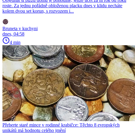
Objednat si pizzu domů je pohodlné, jenže účet za ni rok od roku
roste. Za jednu pořádně obloženou placku dnes v klidu necháte
kolem dvou set korun, s rozvozem i...
Bruneta v kuchyni
dnes, 04:58
4 min
Přeberte staré mince v rodinné krabičce: Těchto 8 evropských
unikátů má hodnotu celého jmění