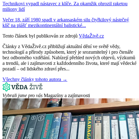
Technikovi vypadl nástavec z klíče. Za okamžik ohrozil raketou
miliony lidí
Večer 18. září 1980 spadl v arkansaském silu čtyřkilový nástrčný
klíč na plášť mezikontinentální balistické...
Tento článek byl publikován ze zdrojů
VědaŽivě.cz
Články z VědaŽivě.cz přibližují aktuální dění ve světě vědy,
technologií a přírody způsobem, který je srozumitelný i pro čtenáře
bez odborného vzdělání. Nabízejí přehled nových objevů, výzkumů
a trendů, ale i zajímavosti z každodenního života, které mají vědecké
pozadí – od lidského zdraví přes...
Všechny články tohoto autora →
Vybrali jsme pro vás
Magazíny a zajímavosti