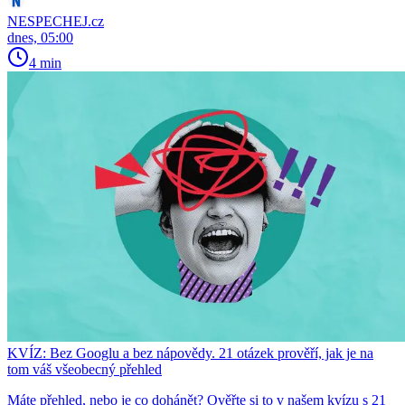
NESPECHEJ.cz
dnes, 05:00
4 min
KVÍZ: Bez Googlu a bez nápovědy. 21 otázek prověří, jak je na
tom váš všeobecný přehled
Máte přehled, nebo je co dohánět? Ověřte si to v našem kvízu s 21