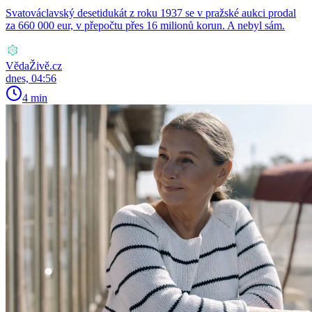
Svatováclavský desetidukát z roku 1937 se v pražské aukci prodal
za 660 000 eur, v přepočtu přes 16 milionů korun. A nebyl sám.
VědaŽivě.cz
dnes, 04:56
4 min