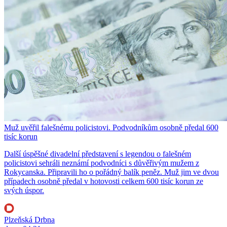
Muž uvěřil falešnému policistovi. Podvodníkům osobně předal 600
tisíc korun
Další úspěšné divadelní představení s legendou o falešném
policistovi sehráli neznámí podvodníci s důvěřivým mužem z
Rokycanska. Připravili ho o pořádný balík peněz. Muž jim ve dvou
případech osobně předal v hotovosti celkem 600 tisíc korun ze
svých úspor.
Plzeňská Drbna