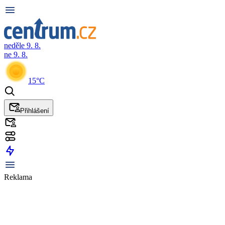
neděle 9. 8.
ne 9. 8.
15°C
Přihlášení
Reklama