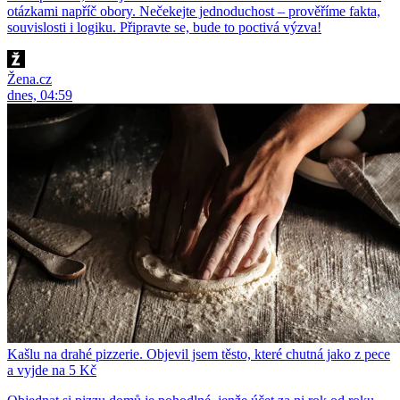
otázkami napříč obory. Nečekejte jednoduchost – prověříme fakta,
souvislosti i logiku. Připravte se, bude to poctivá výzva!
Žena.cz
dnes, 04:59
Kašlu na drahé pizzerie. Objevil jsem těsto, které chutná jako z pece
a vyjde na 5 Kč