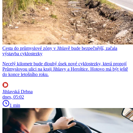
Cesta do průmyslové zóny v Jihlavě bude bezpečnější, začala
výstavba cyklostezky
Necelý kilometr bude dlouhý úsek nové cyklostezky, která propojí
Průmyslovou ulici na kraji Jihlavy a Heroltice. Hotovo má být ještě
do konce letošního roku.
Jihlavská Drbna
dnes, 05:02
1 min