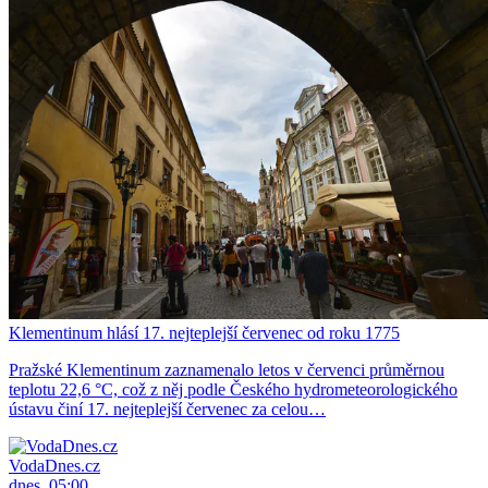
Klementinum hlásí 17. nejteplejší červenec od roku 1775
Pražské Klementinum zaznamenalo letos v červenci průměrnou
teplotu 22,6 °C, což z něj podle Českého hydrometeorologického
ústavu činí 17. nejteplejší červenec za celou…
VodaDnes.cz
dnes, 05:00