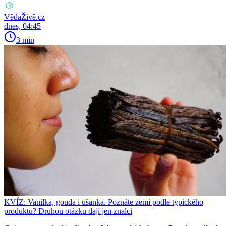
VědaŽivě.cz
dnes, 04:45
3 min
KVÍZ: Vanilka, gouda i ušanka. Poznáte zemi podle typického
produktu? Druhou otázku dají jen znalci