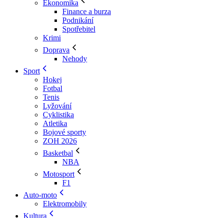
Ekonomika
Finance a burza
Podnikání
Spotřebitel
Krimi
Doprava
Nehody
Sport
Hokej
Fotbal
Tenis
Lyžování
Cyklistika
Atletika
Bojové sporty
ZOH 2026
Basketbal
NBA
Motosport
F1
Auto-moto
Elektromobily
Kultura