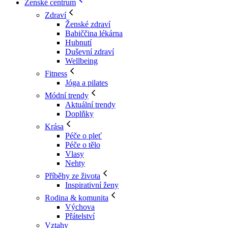
Ženské centrum
Zdraví
Ženské zdraví
Babiččina lékárna
Hubnutí
Duševní zdraví
Wellbeing
Fitness
Jóga a pilates
Módní trendy
Aktuální trendy
Doplňky
Krása
Péče o pleť
Péče o tělo
Vlasy
Nehty
Příběhy ze života
Inspirativní ženy
Rodina & komunita
Výchova
Přátelství
Vztahy