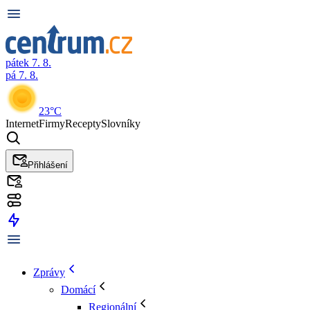
pátek 7. 8.
pá 7. 8.
23°C
Internet
Firmy
Recepty
Slovníky
Přihlášení
Zprávy
Domácí
Regionální