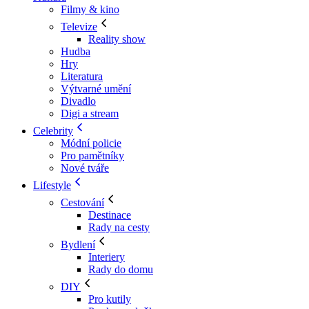
Filmy & kino
Televize
Reality show
Hudba
Hry
Literatura
Výtvarné umění
Divadlo
Digi a stream
Celebrity
Módní policie
Pro pamětníky
Nové tváře
Lifestyle
Cestování
Destinace
Rady na cesty
Bydlení
Interiery
Rady do domu
DIY
Pro kutily