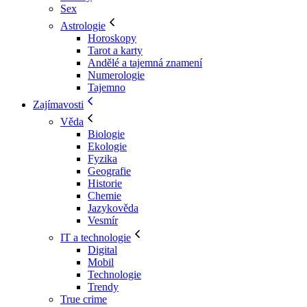
Sex
Astrologie
Horoskopy
Tarot a karty
Andělé a tajemná znamení
Numerologie
Tajemno
Zajímavosti
Věda
Biologie
Ekologie
Fyzika
Geografie
Historie
Chemie
Jazykověda
Vesmír
IT a technologie
Digital
Mobil
Technologie
Trendy
True crime