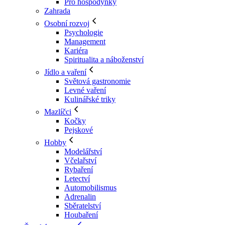
Pro hospodyňky
Zahrada
Osobní rozvoj
Psychologie
Management
Kariéra
Spiritualita a náboženství
Jídlo a vaření
Světová gastronomie
Levné vaření
Kulinářské triky
Mazlíčci
Kočky
Pejskové
Hobby
Modelářství
Včelařství
Rybaření
Letectví
Automobilismus
Adrenalin
Sběratelství
Houbaření