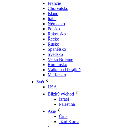
Francie
Chorvatsko
Island
Itálie
Německo
Polsko
Rakousko
Řecko
Rusko
Španělsko
Švédsko
Velká Británie
Rumunsko
Válka na Ukrajině
Maďarsko
Svět
USA
Blízký východ
Izrael
Palestina
Asie
Čína
Jižní Korea