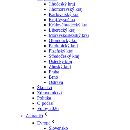
Jihočeský kraj
Jihomoravský kraj
Karlovarský kraj
Kraj Vysočina
Králověhradecký kraj
Liberecký kraj
Moravskoslezský kraj
Olomoucký kraj
Pardubický kraj
Plzeňský kraj
Středočeský kraj
Ústecký kraj
Zlínský kraj
Praha
Brno
Ostrava
Školství
Zdravotnictví
Politika
O počasí
Volby 2026
Zahraničí
Evropa
Slovensko