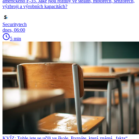
amerického F-35. Jaké jsou rozdíly ve stealth, motorech, senzorech,
výzbroji a výrobních kapacitách?
Securitytech
dnes, 06:00
5 min
KVÍZ: Tohle jste se učili ve škole. Poznáte, která známá „fakta“