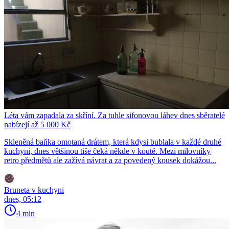
Léta vám zapadala za skříní. Za tuhle sifonovou láhev dnes sběratelé
nabízejí až 5 000 Kč
Skleněná baňka omotaná drátem, která kdysi bublala v každé druhé
kuchyni, dnes většinou tiše čeká někde v koutě. Mezi milovníky
retro předmětů ale zažívá návrat a za povedený kousek dokážou...
Bruneta v kuchyni
dnes, 05:12
4 min