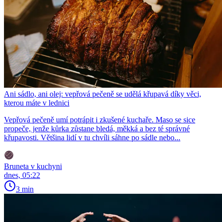
Ani sádlo, ani olej: vepřová pečeně se udělá křupavá díky věci,
kterou máte v lednici
Vepřová pečeně umí potrápit i zkušené kuchaře. Maso se sice
propeče, jenže kůrka zůstane bledá, měkká a bez té správné
křupavosti. Většina lidí v tu chvíli sáhne po sádle nebo...
Bruneta v kuchyni
dnes, 05:22
3 min