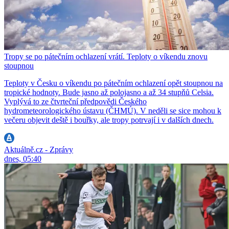
Tropy se po pátečním ochlazení vrátí. Teploty o víkendu znovu
stoupnou
Teploty v Česku o víkendu po pátečním ochlazení opět stoupnou na
tropické hodnoty. Bude jasno až polojasno a až 34 stupňů Celsia.
Vyplývá to ze čtvrteční předpovědi Českého
hydrometeorologického ústavu (ČHMÚ). V neděli se sice mohou k
večeru objevit deště i bouřky, ale tropy potrvají i v dalších dnech.
Aktuálně.cz - Zprávy
dnes, 05:40