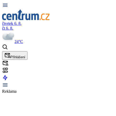
čtvrtek 6. 8.
čt 6. 8.
24°C
Přihlášení
Reklama