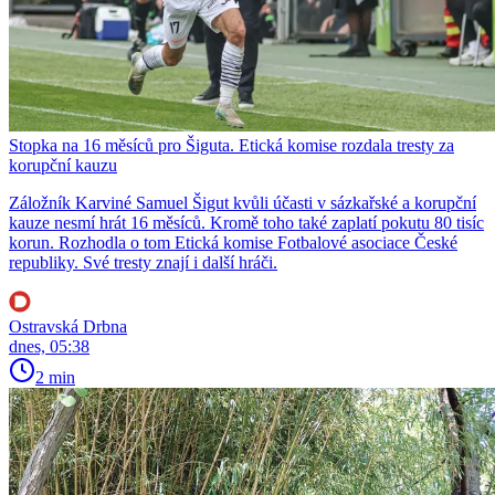
Stopka na 16 měsíců pro Šiguta. Etická komise rozdala tresty za
korupční kauzu
Záložník Karviné Samuel Šigut kvůli účasti v sázkařské a korupční
kauze nesmí hrát 16 měsíců. Kromě toho také zaplatí pokutu 80 tisíc
korun. Rozhodla o tom Etická komise Fotbalové asociace České
republiky. Své tresty znají i další hráči.
Ostravská Drbna
dnes, 05:38
2 min