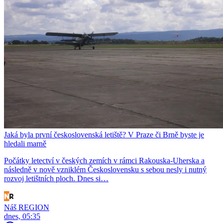
Jaká byla první československá letiště? V Praze či Brně byste je
hledali marně
Počátky letectví v českých zemích v rámci Rakouska-Uherska a
následně v nově vzniklém Československu s sebou nesly i nutný
rozvoj letištních ploch. Dnes si…
Náš REGION
dnes, 05:35