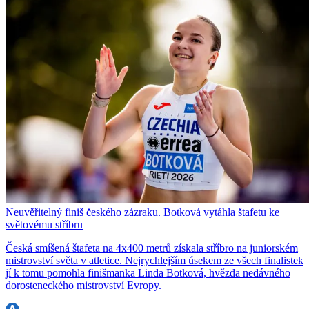
Neuvěřitelný finiš českého zázraku. Botková vytáhla štafetu ke
světovému stříbru
Česká smíšená štafeta na 4x400 metrů získala stříbro na juniorském
mistrovství světa v atletice. Nejrychlejším úsekem ze všech finalistek
jí k tomu pomohla finišmanka Linda Botková, hvězda nedávného
dorosteneckého mistrovství Evropy.