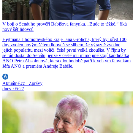
V boji o Senát ho prověří Babišova fanynka. „Bude to těžké,“ říká
nový šéf lidovců
Hejtmana Jihomoravského kraje Jana Grolicha, který byl před 100
dny zvolen novým šéfem lidovců se slibem, že výrazně zvedne
jejich popularitu mezi voliči, čeká první velká zkouška. V říjnu by
se rád dostal do Senátu, jenže v cestě mu mimo jiné stojí kandidátka
ANO Petra Absolonová, která dlouhodobě patří k velkým fanynkám
šéfa ANO a premiéra Andreje Babiše.
Aktuálně.cz - Zprávy
dnes, 05:27