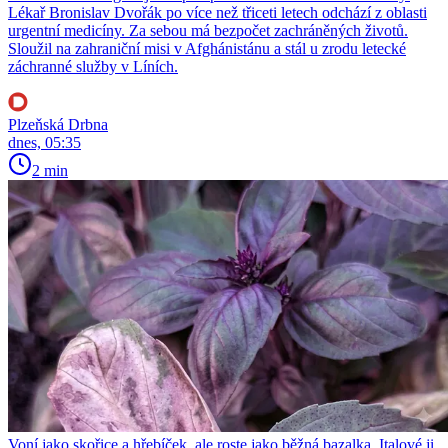
Lékař Bronislav Dvořák po více než třiceti letech odchází z oblasti
urgentní medicíny. Za sebou má bezpočet zachráněných životů.
Sloužil na zahraniční misi v Afghánistánu a stál u zrodu letecké
záchranné služby v Líních.
Plzeňská Drbna
dnes, 05:35
2 min
Voní jako skořice a hřebíček, ale roste jako běžná bazalka. Italové ji