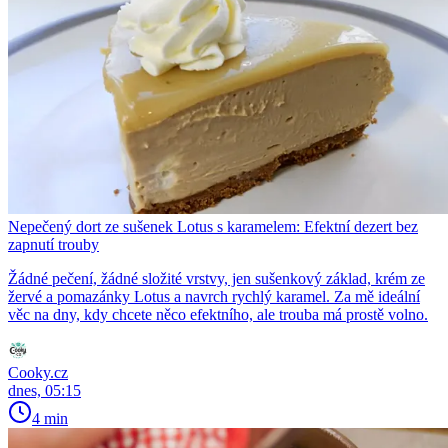
Nepečený dort ze sušenek Lotus s karamelem: Efektní dezert bez
zapnutí trouby
Žádné pečení, žádné složité vrstvy, jen sušenkový základ, krém ze
žervé a pomazánky Lotus a navrch rychlý karamel. Za mě ideální
věc na dny, kdy chcete něco efektního, ale trouba má prostě volno.
Cooky.cz
dnes, 05:15
4 min