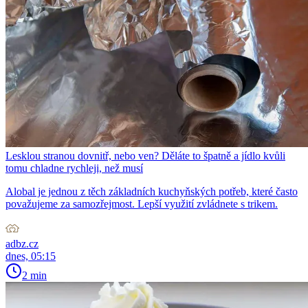
Lesklou stranou dovnitř, nebo ven? Děláte to špatně a jídlo kvůli
tomu chladne rychleji, než musí
Alobal je jednou z těch základních kuchyňských potřeb, které často
považujeme za samozřejmost. Lepší využití zvládnete s trikem.
adbz.cz
dnes, 05:15
2 min