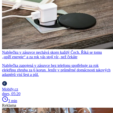
Nabíječku v zásuvce nechává skoro každý Čech. Říká se tomu
„upíří energie“ a za rok vás stojí víc, než čekáte
Nabíječka zapojená v zásuvce bez telefonu spotřebuje za rok
elektřinu zhruba za 6 korun. Jenže v průměrné domácnosti takových
adaptérů visí šest a půl.
Mobify.cz
dnes, 05:20
3 min
Reklama