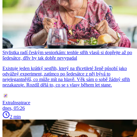
Stylistka radí českým seniorkám: tenhle střih vlasů si dopřejte až po
šedesátce, dřív by tak dobře nevypadal
Existuje jeden krátký sestřih, který na třicetileté ženě působí jako
odvážný experiment, zatímco po šedesátce z něj bývá to
nejelegantnější, co může mít na hlavě. Věk sám o sobě žádný střih
nezakazuje. Rozdíl dělá to, co se s vlasy během let stane.
ExtraInspirace
dnes, 05:26
2 min