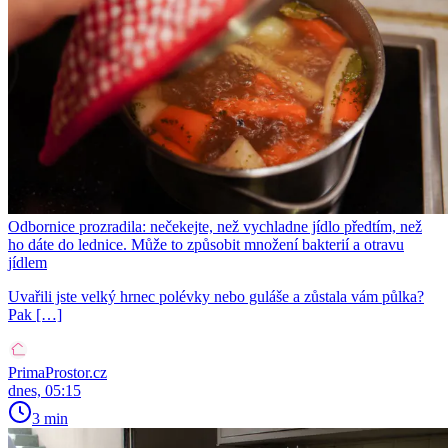
Odbornice prozradila: nečekejte, než vychladne jídlo předtím, než
ho dáte do lednice. Může to způsobit množení bakterií a otravu
jídlem
Uvařili jste velký hrnec polévky nebo guláše a zůstala vám půlka?
Pak […]
PrimaProstor.cz
dnes, 05:15
3 min