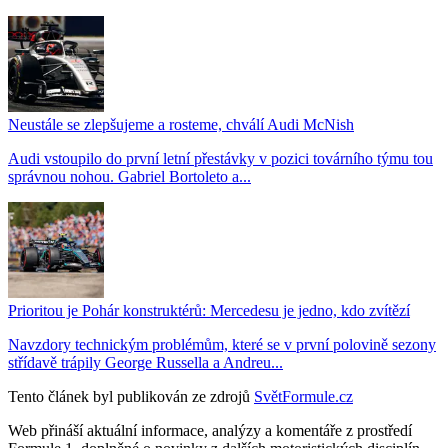
Neustále se zlepšujeme a rosteme, chválí Audi McNish
Audi vstoupilo do první letní přestávky v pozici továrního týmu tou
správnou nohou. Gabriel Bortoleto a...
Prioritou je Pohár konstruktérů: Mercedesu je jedno, kdo zvítězí
Navzdory technickým problémům, které se v první polovině sezony
střídavě trápily George Russella a Andreu...
Tento článek byl publikován ze zdrojů
SvětFormule.cz
Web přináší aktuální informace, analýzy a komentáře z prostředí