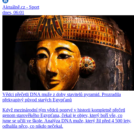
Aktuálně.cz - Sport
dnes, 06:01
Vědci přečetli DNA muže z doby stavitelů pyramid. Prozradila
překvapivý původ starých Egypťanů
Když mezinárodní tým vědců poprvé v historii kompletně přečetl
genom starověkého Egypťana, čekal je objev, který boří vše, co
jsme se učili ve škole. Analýza DNA muže, který žil před 4 500 lety,
odhalila něco, co nikdo nečekal.