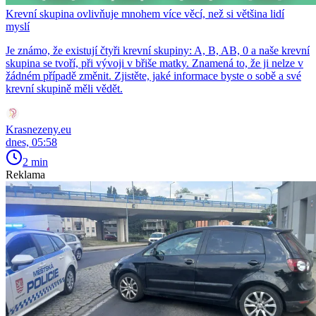
Krevní skupina ovlivňuje mnohem více věcí, než si většina lidí
myslí
Je známo, že existují čtyři krevní skupiny: A, B, AB, 0 a naše krevní
skupina se tvoří, při vývoji v břiše matky. Znamená to, že ji nelze v
žádném případě změnit. Zjistěte, jaké informace byste o sobě a své
krevní skupině měli vědět.
Krasnezeny.eu
dnes, 05:58
2 min
Reklama