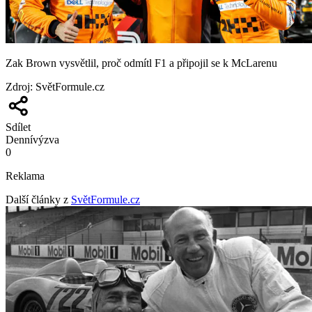
Zak Brown vysvětlil, proč odmítl F1 a připojil se k McLarenu
Zdroj
:
SvětFormule.cz
Sdílet
Denní
výzva
0
Reklama
Další články z
SvětFormule.cz