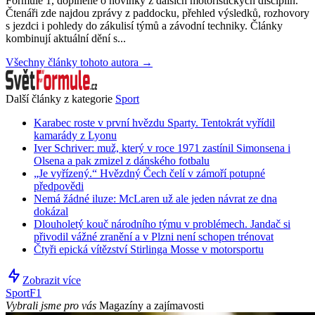
Formule 1, doplněné o novinky z dalších motoristických disciplín.
Čtenáři zde najdou zprávy z paddocku, přehled výsledků, rozhovory
s jezdci i pohledy do zákulisí týmů a závodní techniky. Články
kombinují aktuální dění s...
Všechny články tohoto autora →
Další články z kategorie
Sport
Karabec roste v první hvězdu Sparty. Tentokrát vyřídil
kamarády z Lyonu
Iver Schriver: muž, který v roce 1971 zastínil Simonsena i
Olsena a pak zmizel z dánského fotbalu
„Je vyřízený.“ Hvězdný Čech čelí v zámoří potupné
předpovědi
Nemá žádné iluze: McLaren už ale jeden návrat ze dna
dokázal
Dlouholetý kouč národního týmu v problémech. Jandač si
přivodil vážné zranění a v Plzni není schopen trénovat
Čtyři epická vítězství Stirlinga Mosse v motorsportu
Zobrazit více
Sport
F1
Vybrali jsme pro vás
Magazíny a zajímavosti