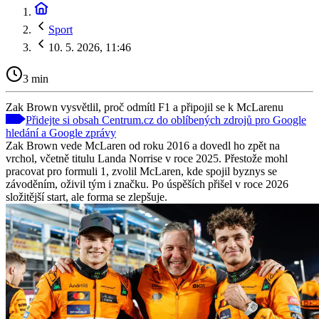
Sport
10. 5. 2026, 11:46
3 min
Zak Brown vysvětlil, proč odmítl F1 a připojil se k McLarenu
Přidejte si obsah Centrum.cz do oblíbených zdrojů pro Google
hledání a Google zprávy
Zak Brown vede McLaren od roku 2016 a dovedl ho zpět na
vrchol, včetně titulu Landa Norrise v roce 2025. Přestože mohl
pracovat pro formuli 1, zvolil McLaren, kde spojil byznys se
závoděním, oživil tým i značku. Po úspěších přišel v roce 2026
složitější start, ale forma se zlepšuje.