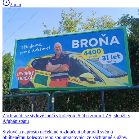
2 min
Záchranáři se stylově loučí s kolegou. Stál u zrodu LZS, sloužil v
Afghánistánu
Stylové a naprosto nečekané rozloučení připravili svému
oblíbenému kolegovi jeho spolupracovníci ze záchranné služby.