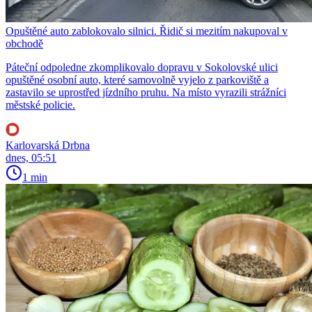
Opuštěné auto zablokovalo silnici. Řidič si mezitím nakupoval v
obchodě
Páteční odpoledne zkomplikovalo dopravu v Sokolovské ulici
opuštěné osobní auto, které samovolně vyjelo z parkoviště a
zastavilo se uprostřed jízdního pruhu. Na místo vyrazili strážníci
městské policie.
Karlovarská Drbna
dnes, 05:51
1 min