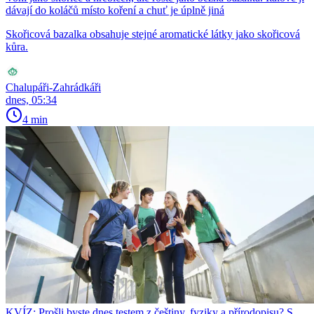
dávají do koláčů místo koření a chuť je úplně jiná
Skořicová bazalka obsahuje stejné aromatické látky jako skořicová
kůra.
Chalupáři-Zahrádkáři
dnes, 05:34
4 min
KVÍZ: Prošli byste dnes testem z češtiny, fyziky a přírodopisu? S