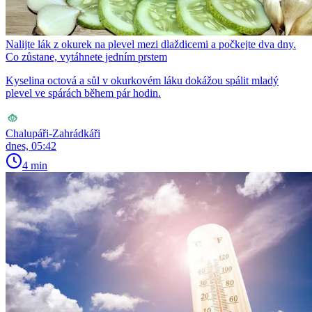
Nalijte lák z okurek na plevel mezi dlaždicemi a počkejte dva dny.
Co zůstane, vytáhnete jedním prstem
Kyselina octová a sůl v okurkovém láku dokážou spálit mladý
plevel ve spárách během pár hodin.
Chalupáři-Zahrádkáři
dnes, 05:42
4 min