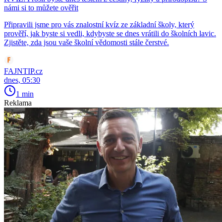
námi si to můžete ověřit
Připravili jsme pro vás znalostní kvíz ze základní školy, který
prověří, jak byste si vedli, kdybyste se dnes vrátili do školních lavic.
Zjistěte, zda jsou vaše školní vědomosti stále čerstvé.
FAJNTIP.cz
dnes, 05:30
1 min
Reklama