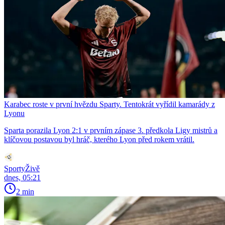
Karabec roste v první hvězdu Sparty. Tentokrát vyřídil kamarády z
Lyonu
Sparta porazila Lyon 2:1 v prvním zápase 3. předkola Ligy mistrů a
klíčovou postavou byl hráč, kterého Lyon před rokem vrátil.
SportyŽivě
dnes, 05:21
2 min