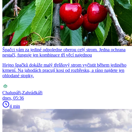
Špačci vám za jediné odpoledne oberou celý strom. Jedna ochrana
nestačí, funguje jen kombinace tří věcí najednou
Hejno špačků dokáže malý třešňový strom vyčistit během jediného
krmení. Na jahodách pracují kosi od rozbřesku, a ráno najdete jen
ohlodané stopky.
Chalupáři-Zahrádkáři
dnes, 05:36
4 min