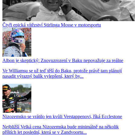
Čtyři epická vítězství Stirlinga Mosse v motorsportu
Albon je skeptický: Znovuzrození v Baku nepovažuje za reálne
Ve Williamsu se už teď těší do Baku, protože právě tam plánují
nasadit výrazný balík vylepšení, který by...
Nizozemsko se vrátilo jen kvůli Verstappenovi, říká Ecclestone
Nejbližší Velká cena Nizozemska bude minimálně na několik
příštích let poslední, která se v Zandvoortu...