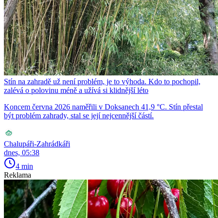
Stín na zahradě už není problém, je to výhoda. Kdo to pochopil,
zalévá o polovinu méně a užívá si klidnější léto
Koncem června 2026 naměřili v Doksanech 41,9 °C. Stín přestal
být problém zahrady, stal se její nejcennější částí.
Chalupáři-Zahrádkáři
dnes, 05:38
4 min
Reklama