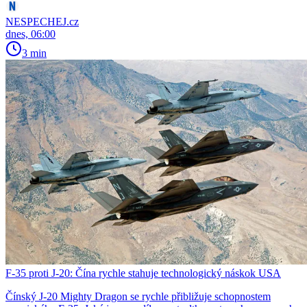
NESPECHEJ.cz
dnes, 06:00
3 min
F-35 proti J-20: Čína rychle stahuje technologický náskok USA
Čínský J-20 Mighty Dragon se rychle přibližuje schopnostem