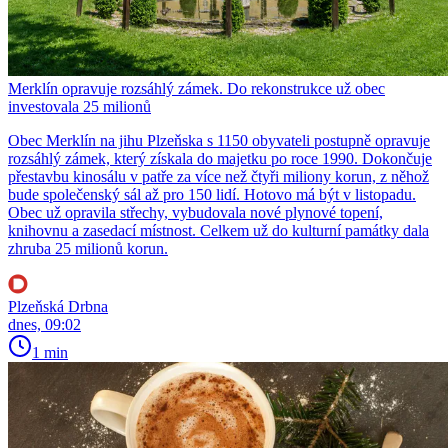
Merklín opravuje rozsáhlý zámek. Do rekonstrukce už obec
investovala 25 milionů
Obec Merklín na jihu Plzeňska s 1150 obyvateli postupně opravuje
rozsáhlý zámek, který získala do majetku po roce 1990. Dokončuje
přestavbu kinosálu v patře za více než čtyři miliony korun, z něhož
bude společenský sál až pro 150 lidí. Hotovo má být v listopadu.
Obec už opravila střechy, vybudovala nové plynové topení,
knihovnu a zasedací místnost. Celkem už do kulturní památky dala
zhruba 25 milionů korun.
Plzeňská Drbna
dnes, 09:02
1 min