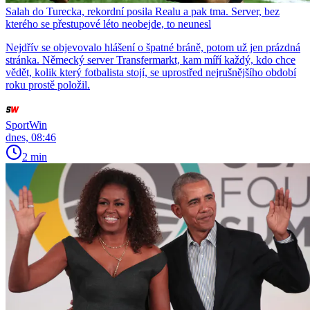
Salah do Turecka, rekordní posila Realu a pak tma. Server, bez
kterého se přestupové léto neobejde, to neunesl
Nejdřív se objevovalo hlášení o špatné bráně, potom už jen prázdná
stránka. Německý server Transfermarkt, kam míří každý, kdo chce
vědět, kolik který fotbalista stojí, se uprostřed nejrušnějšího období
roku prostě položil.
SportWin
dnes, 08:46
2 min