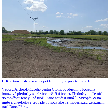
U Kojetína našli bronzový poklad. Starý je přes tři tisíce let
Vědci z Archeologického centra Olomouc objevili u Kojetína
bronzové předměty staré více než tři tisíce let. Předměty podle nich
do mokřadu tehdy lidé uložili jako součást rituálů. Vykopávky na
místě archeologové provádějí v souvislosti s modernizací železniční
tratě Brno-Přerov.