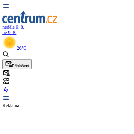
neděle 9. 8.
ne 9. 8.
26°C
Přihlášení
Reklama