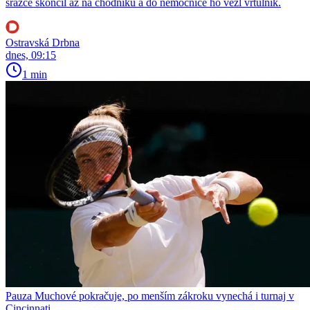
srážce skončil až na chodníku a do nemocnice ho vezl vrtulník.
Ostravská Drbna
dnes, 09:15
1 min
Pauza Muchové pokračuje, po menším zákroku vynechá i turnaj v
Cincinnati