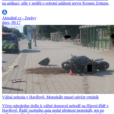
na aplikaci, píše v neděli o sobotní události server Kronen Zeitung.
Aktuálně.cz - Zprávy
dnes, 09:17
Vážná nehoda v Havířově. Motorkáře musel odvézt vrtulník
Včera odpoledne došlo k vážné dopravní nehodě na Hlavní třídě v
Havířově. Řidič osobního auta nedal přednost motorkáři, ten po