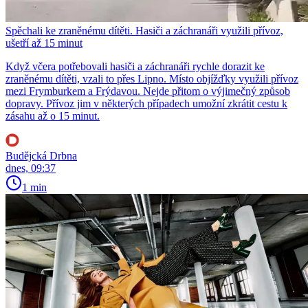
Spěchali ke zraněnému dítěti. Hasiči a záchranáři využili přívoz,
ušetří až 15 minut
Když včera potřebovali hasiči a záchranáři rychle dorazit ke
zraněnému dítěti, vzali to přes Lipno. Místo objížďky využili přívoz
mezi Frymburkem a Frýdavou. Nejde přitom o výjimečný způsob
dopravy. Přívoz jim v některých případech umožní zkrátit cestu k
zásahu až o 15 minut.
Budějcká Drbna
dnes, 09:37
1 min