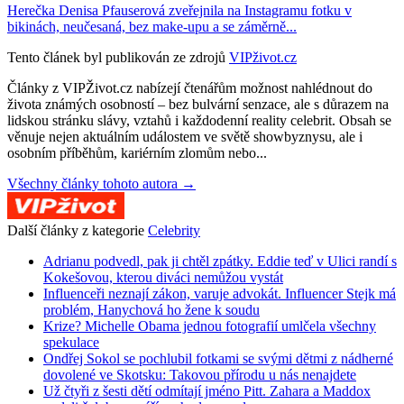
Herečka Denisa Pfauserová zveřejnila na Instagramu fotku v
bikinách, neučesaná, bez make-upu a se záměrně...
Tento článek byl publikován ze zdrojů
VIPživot.cz
Články z VIPŽivot.cz nabízejí čtenářům možnost nahlédnout do
života známých osobností – bez bulvární senzace, ale s důrazem na
lidskou stránku slávy, vztahů i každodenní reality celebrit. Obsah se
věnuje nejen aktuálním událostem ve světě showbyznysu, ale i
osobním příběhům, kariérním zlomům nebo...
Všechny články tohoto autora →
Další články z kategorie
Celebrity
Adrianu podvedl, pak ji chtěl zpátky. Eddie teď v Ulici randí s
Kokešovou, kterou diváci nemůžou vystát
Influenceři neznají zákon, varuje advokát. Influencer Stejk má
problém, Hanychová ho žene k soudu
Krize? Michelle Obama jednou fotografií umlčela všechny
spekulace
Ondřej Sokol se pochlubil fotkami se svými dětmi z nádherné
dovolené ve Skotsku: Takovou přírodu u nás nenajdete
Už čtyři z šesti dětí odmítají jméno Pitt. Zahara a Maddox