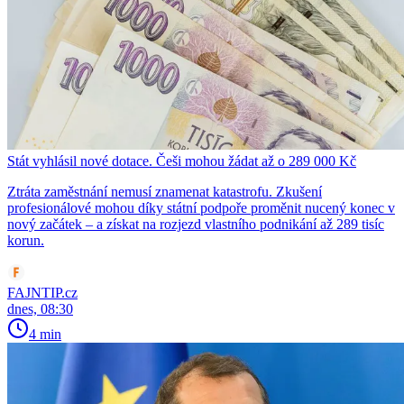
Stát vyhlásil nové dotace. Češi mohou žádat až o 289 000 Kč
Ztráta zaměstnání nemusí znamenat katastrofu. Zkušení
profesionálové mohou díky státní podpoře proměnit nucený konec v
nový začátek – a získat na rozjezd vlastního podnikání až 289 tisíc
korun.
FAJNTIP.cz
dnes, 08:30
4 min