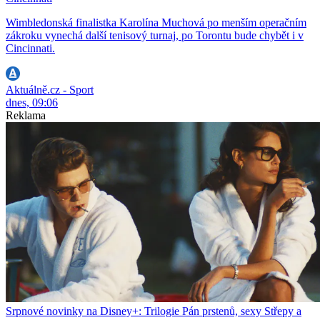
Wimbledonská finalistka Karolína Muchová po menším operačním
zákroku vynechá další tenisový turnaj, po Torontu bude chybět i v
Cincinnati.
Aktuálně.cz - Sport
dnes, 09:06
Reklama
Srpnové novinky na Disney+: Trilogie Pán prstenů, sexy Střepy a