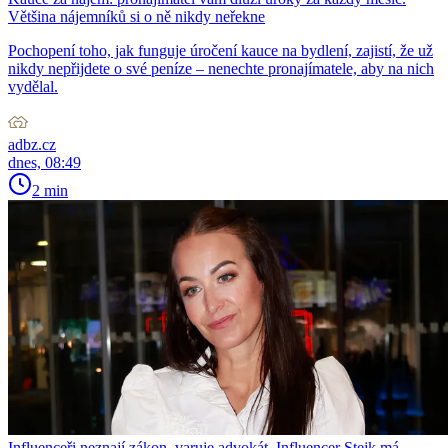
Většina nájemníků si o ně nikdy neřekne
Pochopení toho, jak funguje úročení kauce na bydlení, zajistí, že už
nikdy nepřijdete o své peníze – nenechte pronajímatele, aby na nich
vydělal.
adbz.cz
dnes, 08:49
2 min
Influenceři neznají zákon, varuje advokát. Influencer Stejk má