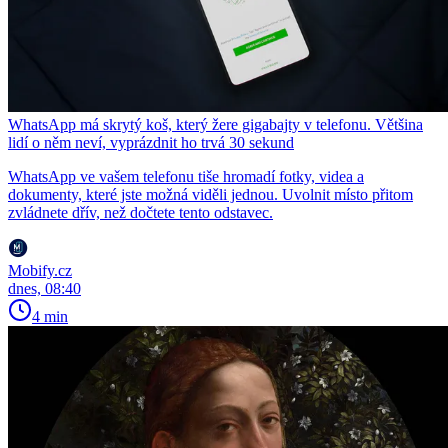
WhatsApp má skrytý koš, který žere gigabajty v telefonu. Většina
lidí o něm neví, vyprázdnit ho trvá 30 sekund
WhatsApp ve vašem telefonu tiše hromadí fotky, videa a
dokumenty, které jste možná viděli jednou. Uvolnit místo přitom
zvládnete dřív, než dočtete tento odstavec.
Mobify.cz
dnes, 08:40
4 min