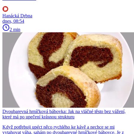
Hanácká Drbna
dnes, 08:54
2 min
Dvoubarevná hrníčková bábovka: Jak na vláčné těsto bez vážení,
které má po upečení krásnou strukturu
Když potřebuji upéct něco rychlého ke kávě a nechce se mi
vytahovat váha, sahám po dvoubarevné hrníčkové bábovce. Je z