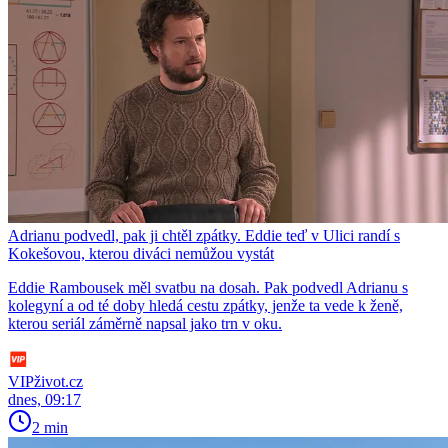
Adrianu podvedl, pak ji chtěl zpátky. Eddie teď v Ulici randí s
Kokešovou, kterou diváci nemůžou vystát
Eddie Rambousek měl svatbu na dosah. Pak podvedl Adrianu s
kolegyní a od té doby hledá cestu zpátky, jenže ta vede k ženě,
kterou seriál záměrně napsal jako trn v oku.
VIPživot.cz
dnes, 09:17
2 min