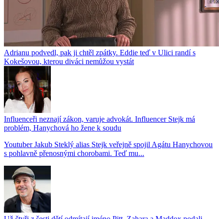
Adrianu podvedl, pak ji chtěl zpátky. Eddie teď v Ulici randí s
Kokešovou, kterou diváci nemůžou vystát
Influenceři neznají zákon, varuje advokát. Influencer Stejk má
problém, Hanychová ho žene k soudu
Youtuber Jakub Steklý alias Stejk veřejně spojil Agátu Hanychovou
s pohlavně přenosnými chorobami. Teď mu...
Už čtyři z šesti dětí odmítají jméno Pitt. Zahara a Maddox podali