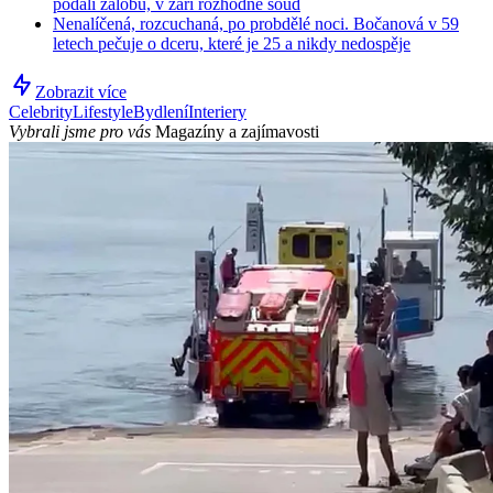
podali žalobu, v září rozhodne soud
Nenalíčená, rozcuchaná, po probdělé noci. Bočanová v 59
letech pečuje o dceru, které je 25 a nikdy nedospěje
Zobrazit více
Celebrity
Lifestyle
Bydlení
Interiery
Vybrali jsme pro vás
Magazíny a zajímavosti