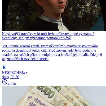
Nejslavnější travičky v historii byly královny a jiné významné
šlechtičny. Jed jim významně pomohl ke slávě
Jed, účinná ženská zbraň, která některým slavným aristokratkám
pomohla dosáhnout jejich cílů. Proč zrovna jed? Jeho podání je
snadné, na rukách přitom neulpí krev a je těžké jej odhalit. Zde je 6
nejznámějších traviček historie.
NESPECHEJ.cz
dnes, 08:30
2 min