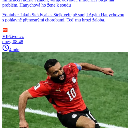
problém, Hanychová ho žene k soudu
Youtuber Jakub Steklý alias Stejk veřejně spojil Agátu Hanychovou
s pohlavně přenosnými chorobami. Teď mu hrozí žaloba.
VIPživot.cz
dnes, 08:48
4 min