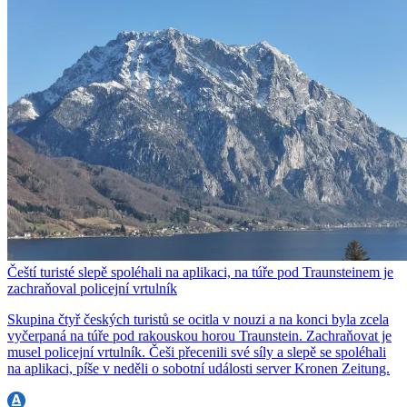
Čeští turisté slepě spoléhali na aplikaci, na túře pod Traunsteinem je
zachraňoval policejní vrtulník
Skupina čtyř českých turistů se ocitla v nouzi a na konci byla zcela
vyčerpaná na túře pod rakouskou horou Traunstein. Zachraňovat je
musel policejní vrtulník. Češi přecenili své síly a slepě se spoléhali
na aplikaci, píše v neděli o sobotní události server Kronen Zeitung.