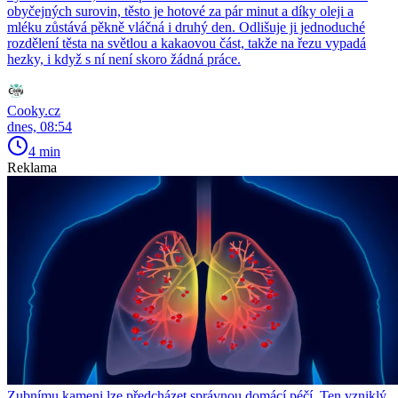
obyčejných surovin, těsto je hotové za pár minut a díky oleji a
mléku zůstává pěkně vláčná i druhý den. Odlišuje ji jednoduché
rozdělení těsta na světlou a kakaovou část, takže na řezu vypadá
hezky, i když s ní není skoro žádná práce.
Cooky.cz
dnes, 08:54
4 min
Reklama
Zubnímu kameni lze předcházet správnou domácí péčí. Ten vzniklý