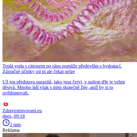
Teplá voda s citronem po ránu pomůže především s hydratací.
Zázračné účinky od ní ale čekat nelze
Už jen představa parazitů, jako jsou červi, v našem těle je velmi
děsivá. Mnoho lidí však s nimi skutečně žije, aniž by si to
uvědomovali.
Zdravestravovani.eu
dnes, 09:18
2 min
Reklama