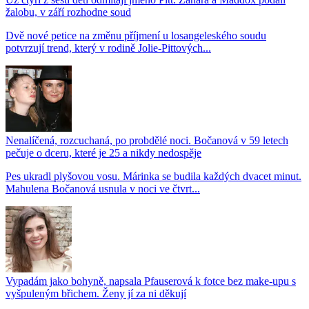
žalobu, v září rozhodne soud
Dvě nové petice na změnu příjmení u losangeleského soudu
potvrzují trend, který v rodině Jolie-Pittových...
Nenalíčená, rozcuchaná, po probdělé noci. Bočanová v 59 letech
pečuje o dceru, které je 25 a nikdy nedospěje
Pes ukradl plyšovou vosu. Márinka se budila každých dvacet minut.
Mahulena Bočanová usnula v noci ve čtvrt...
Vypadám jako bohyně, napsala Pfauserová k fotce bez make-upu s
vyšpuleným břichem. Ženy jí za ni děkují