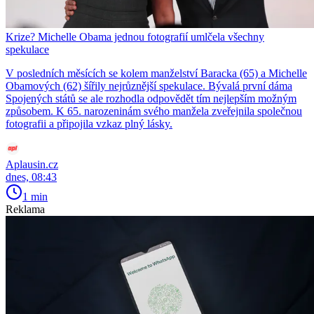
Krize? Michelle Obama jednou fotografií umlčela všechny
spekulace
V posledních měsících se kolem manželství Baracka (65) a Michelle
Obamových (62) šířily nejrůznější spekulace. Bývalá první dáma
Spojených států se ale rozhodla odpovědět tím nejlepším možným
způsobem. K 65. narozeninám svého manžela zveřejnila společnou
fotografii a připojila vzkaz plný lásky.
Aplausin.cz
dnes, 08:43
1 min
Reklama