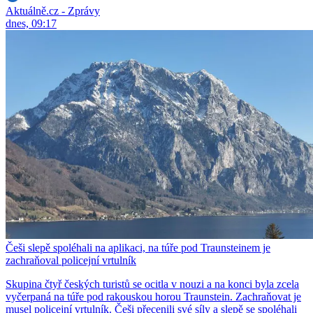
Aktuálně.cz - Zprávy
dnes, 09:17
Češi slepě spoléhali na aplikaci, na túře pod Traunsteinem je
zachraňoval policejní vrtulník
Skupina čtyř českých turistů se ocitla v nouzi a na konci byla zcela
vyčerpaná na túře pod rakouskou horou Traunstein. Zachraňovat je
musel policejní vrtulník. Češi přecenili své síly a slepě se spoléhali