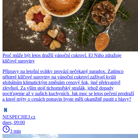
Proč může být letos dražší vánoční cukroví. El Niño zdražuje
klíčové suroviny
Přípravy na letošní svátky provází nečekaný paradox. Zatímco
některé klíčové suroviny na vánoční cukroví zažívají kvůli
globálním klimatickým změnám cenový šok, jiné překvapivě
zlevňují. Za vším stojí tichomořský strašák, jehož dopady
pociťujeme až v našich kuchyních. Jak moc se letos pečení prodraží
a které mýty o cenách potravin byste měli okamžitě pustit z hlavy?
NESPECHEJ.cz
dnes, 09:00
3 min