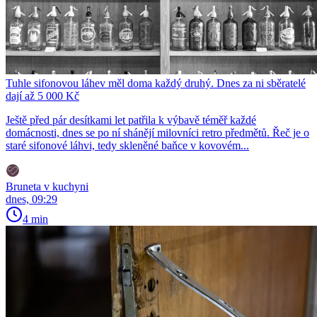
Tuhle sifonovou láhev měl doma každý druhý. Dnes za ni sběratelé
dají až 5 000 Kč
Ještě před pár desítkami let patřila k výbavě téměř každé
domácnosti, dnes se po ní shánějí milovníci retro předmětů. Řeč je o
staré sifonové láhvi, tedy skleněné baňce v kovovém...
Bruneta v kuchyni
dnes, 09:29
4 min