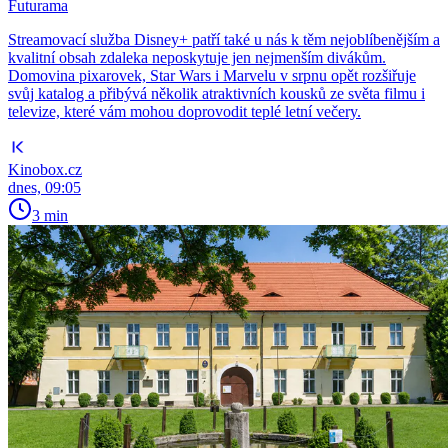
Futurama
Streamovací služba Disney+ patří také u nás k těm nejoblíbenějším a
kvalitní obsah zdaleka neposkytuje jen nejmenším divákům.
Domovina pixarovek, Star Wars i Marvelu v srpnu opět rozšiřuje
svůj katalog a přibývá několik atraktivních kousků ze světa filmu i
televize, které vám mohou doprovodit teplé letní večery.
Kinobox.cz
dnes, 09:05
3 min