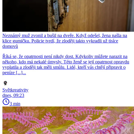
Neznámý muž zvonil a bušil na dveře. Když odešel, žena našla na
klice gumičku. Policie tvrdí, že zloději takto vykradli už tisíce
domovů
Říká se, že opatrnosti není nikdy dost. Kdykoliv můžete narazit na
někoho, kdo má nekalé úmysly. Této ženě se její opatrnost opravdu
vyplatila a zloději tak měli smůlu. Lidé, kteří vás chtějí připravit o
peníze [...]...
Světkreativity
dnes, 09:23
3 min