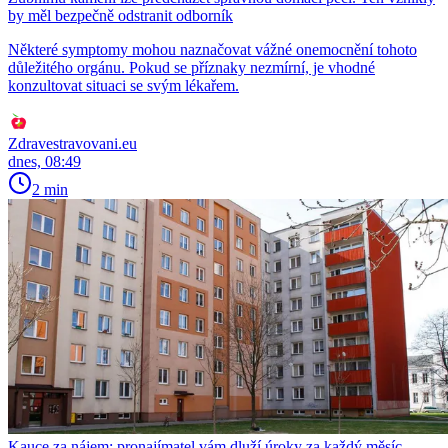
by měl bezpečně odstranit odborník
Některé symptomy mohou naznačovat vážné onemocnění tohoto
důležitého orgánu. Pokud se příznaky nezmírní, je vhodné
konzultovat situaci se svým lékařem.
Zdravestravovani.eu
dnes, 08:49
2 min
Kauce za nájem: pronajímatel vám dluží úroky za každý měsíc.