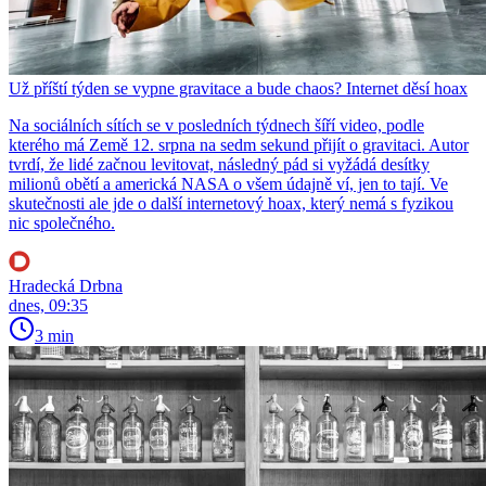
Už příští týden se vypne gravitace a bude chaos? Internet děsí hoax
Na sociálních sítích se v posledních týdnech šíří video, podle
kterého má Země 12. srpna na sedm sekund přijít o gravitaci. Autor
tvrdí, že lidé začnou levitovat, následný pád si vyžádá desítky
milionů obětí a americká NASA o všem údajně ví, jen to tají. Ve
skutečnosti ale jde o další internetový hoax, který nemá s fyzikou
nic společného.
Hradecká Drbna
dnes, 09:35
3 min