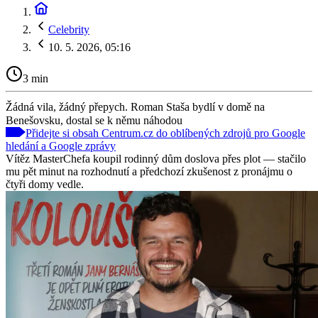
Celebrity
10. 5. 2026, 05:16
3 min
Žádná vila, žádný přepych. Roman Staša bydlí v domě na
Benešovsku, dostal se k němu náhodou
Přidejte si obsah Centrum.cz do oblíbených zdrojů pro Google
hledání a Google zprávy
Vítěz MasterChefa koupil rodinný dům doslova přes plot — stačilo
mu pět minut na rozhodnutí a předchozí zkušenost z pronájmu o
čtyři domy vedle.