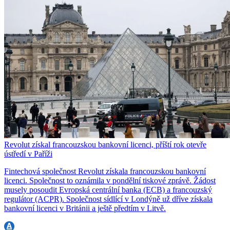
Revolut získal francouzskou bankovní licenci, příští rok otevře
ústředí v Paříži
Fintechová společnost Revolut získala francouzskou bankovní
licenci. Společnost to oznámila v pondělní tiskové zprávě. Žádost
musely posoudit Evropská centrální banka (ECB) a francouzský
regulátor (ACPR). Společnost sídlící v Londýně už dříve získala
bankovní licenci v Británii a ještě předtím v Litvě.