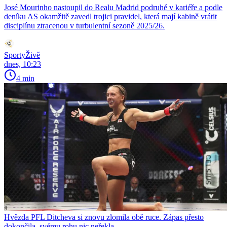
José Mourinho nastoupil do Realu Madrid podruhé v kariéře a podle
deníku AS okamžitě zavedl trojici pravidel, která mají kabině vrátit
disciplínu ztracenou v turbulentní sezoně 2025/26.
SportyŽivě
dnes, 10:23
4 min
Hvězda PFL Ditcheva si znovu zlomila obě ruce. Zápas přesto
dokončila, svému rohu nic neřekla