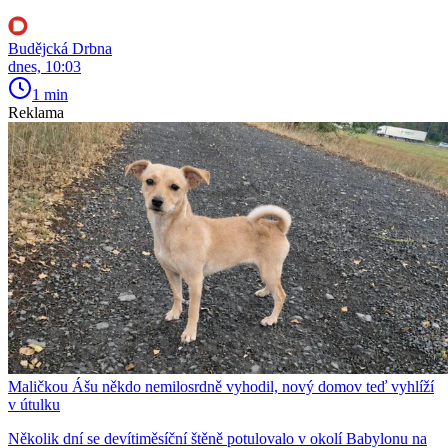
Budějcká Drbna
dnes, 10:03
1 min
Reklama
Maličkou Ášu někdo nemilosrdně vyhodil, nový domov teď vyhlíží
v útulku
Několik dní se devítiměsíční štěně potulovalo v okolí Babylonu na