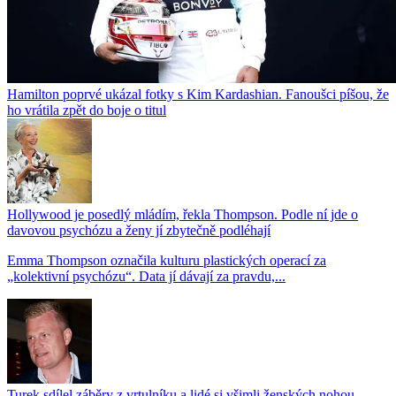
Hamilton poprvé ukázal fotky s Kim Kardashian. Fanoušci píšou, že
ho vrátila zpět do boje o titul
Hollywood je posedlý mládím, řekla Thompson. Podle ní jde o
davovou psychózu a ženy jí zbytečně podléhají
Emma Thompson označila kulturu plastických operací za
„kolektivní psychózu“. Data jí dávají za pravdu,...
Turek sdílel záběry z vrtulníku a lidé si všimli ženských nohou.