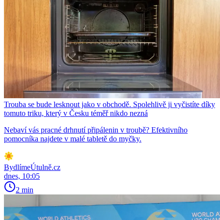
Trouba se bude lesknout jako v obchodě. Spolehlivě ji vyčistíte díky
tomuto triku, který v Česku téměř nikdo nezná
Nebaví vás pracné drhnutí připálenin v troubě? Efektivního
pomocníka najdete v malé tabletě do myčky.
BydlímeÚtulně.cz
dnes, 10:05
2 min