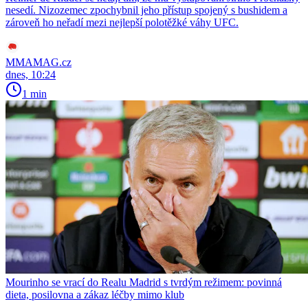
nesedí. Nizozemec zpochybnil jeho přístup spojený s bushidem a
zároveň ho neřadí mezi nejlepší polotěžké váhy UFC.
MMAMAG.cz
dnes, 10:24
1 min
Mourinho se vrací do Realu Madrid s tvrdým režimem: povinná
dieta, posilovna a zákaz léčby mimo klub