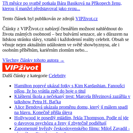
Tři měsíce po svatbě potkala Bára Basiková na Příkopech ženu,
kterou jí manžel představoval jako svou...
Tento článek byl publikován ze zdrojů
VIPživot.cz
Články z VIPŽivot.cz nabízejí čtenářům možnost nahlédnout do
života známých osobností – bez bulvární senzace, ale s důrazem na
lidskou stránku slávy, vztahů i každodenní reality celebrit. Obsah se
věnuje nejen aktuálním událostem ve světě showbyznysu, ale i
osobním příběhům, kariérním zlomům nebo...
Všechny články tohoto autora →
Další články z kategorie
Celebrity
Hamilton poprvé ukázal fotky s Kim Kardashian. Fanoušci
píšou, že ho vrátila zpět do boje o titul
Klášterní škola a nečekaný trest: Marcela Březinová zazářila v
talkshow Petra H. Baťka
Alice Bendová ukázala proměnu domu, který jí málem spadl
na hlavu. Konečně přišla úleva
Hollywood je posedlý mládím, řekla Thompson. Podle ní jde
o davovou psychózu a ženy jí zbytečně podléhají
Zapomenuté hvězdy československého filmu: Miloš Zavadil -