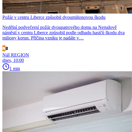
Požár v centru Liberce způsobil dvoumilionovou škodu
Nedělní podvečerní požár dvoupatrového domu na Nerudově
náměstí v centru Liberce způsobil podle odhadu hasičů škodu dva
miliony korun. Příčina vzniku je nadále v…
Náš REGION
dnes, 10:00
1 min