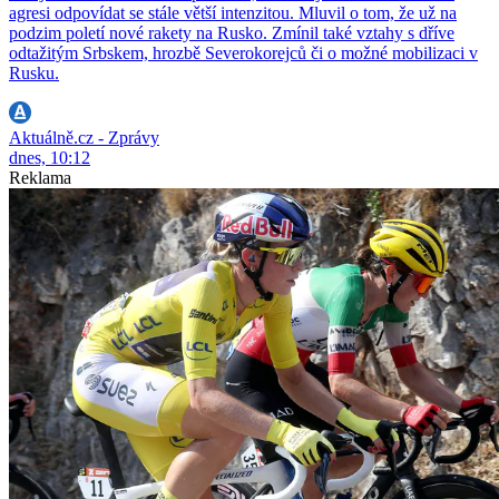
agresi odpovídat se stále větší intenzitou. Mluvil o tom, že už na
podzim poletí nové rakety na Rusko. Zmínil také vztahy s dříve
odtažitým Srbskem, hrozbě Severokorejců či o možné mobilizaci v
Rusku.
Aktuálně.cz - Zprávy
dnes, 10:12
Reklama