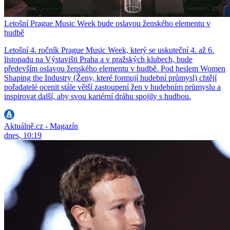
Letošní Prague Music Week bude oslavou ženského elementu v
hudbě
Letošní 4. ročník Prague Music Week, který se uskuteční 4. až 6.
listopadu na Výstavišti Praha a v pražských klubech, bude
především oslavou ženského elementu v hudbě. Pod heslem Women
Shaping the Industry (Ženy, které formují hudební průmysl) chtějí
pořadatelé ocenit stále větší zastoupení žen v hudebním průmyslu a
inspirovat další, aby svou kariérní dráhu spojily s hudbou.
Aktuálně.cz - Magazín
dnes, 10:19