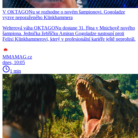
V OKTAGONu se rozhodne o novém šampionovi. Gogoladze
vyzve neporaženého Klinkhammera
Welterová váha OKTAGONu dostane 31. října v Mnichově nového
šampiona. Jednička žebříčku Amiran Gogoladze nastoupí proti
Felixi Klinkhammerovi, který v profesionální kariéře ještě neprohrál.
MMAMAG.cz
dnes, 10:05
1 min