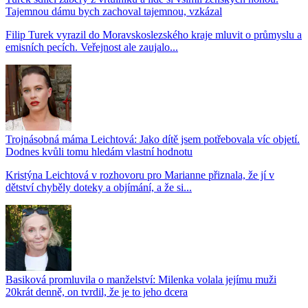
Tajemnou dámu bych zachoval tajemnou, vzkázal
Filip Turek vyrazil do Moravskoslezského kraje mluvit o průmyslu a
emisních pecích. Veřejnost ale zaujalo...
Trojnásobná máma Leichtová: Jako dítě jsem potřebovala víc objetí.
Dodnes kvůli tomu hledám vlastní hodnotu
Kristýna Leichtová v rozhovoru pro Marianne přiznala, že jí v
dětství chyběly doteky a objímání, a že si...
Basiková promluvila o manželství: Milenka volala jejímu muži
20krát denně, on tvrdil, že je to jeho dcera