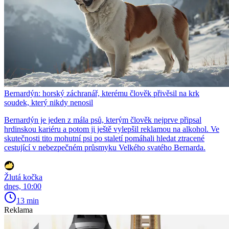
Bernardýn: horský záchranář, kterému člověk přivěsil na krk
soudek, který nikdy nenosil
Bernardýn je jeden z mála psů, kterým člověk nejprve připsal
hrdinskou kariéru a potom ji ještě vylepšil reklamou na alkohol. Ve
skutečnosti tito mohutní psi po staletí pomáhali hledat ztracené
cestující v nebezpečném průsmyku Velkého svatého Bernarda.
Žlutá kočka
dnes, 10:00
13 min
Reklama