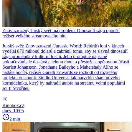
Znovuzrozený Jurský svět má problém. Dinosauří ságu opouští
režisér velkého streamovacího hitu
Jurský svět: Znovuzrození (Jurassic World: Rebirth) loni v kinech
vydělal 870 milionů dolarů a zabránil tomu, aby se slavná dinosauří
sága proměnila v kulturní fosilii. Jeho promptně napsané
pokračování ale dostává citelnou ránu, a přestože s opětovnou účastí
Scarlett Johansson, Jonathana Baileyho a Mahershaly Aliho se
nadále počítá, režisér Gareth Edwards se rozhodl od rozjetého
projektu odstoupit. Studio Universal tak narychlo shání nového
kormidelníka, který by nahradil autora na streamu velmi populární
sci-fi Stvořitel.
Kinobox.cz
dnes, 10:05
2 min