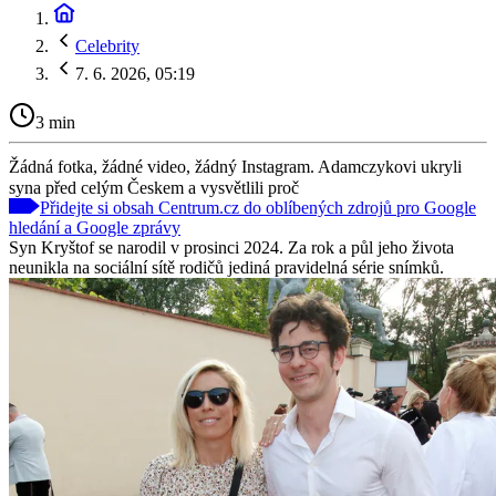
Celebrity
7. 6. 2026, 05:19
3 min
Žádná fotka, žádné video, žádný Instagram. Adamczykovi ukryli
syna před celým Českem a vysvětlili proč
Přidejte si obsah Centrum.cz do oblíbených zdrojů pro Google
hledání a Google zprávy
Syn Kryštof se narodil v prosinci 2024. Za rok a půl jeho života
neunikla na sociální sítě rodičů jediná pravidelná série snímků.