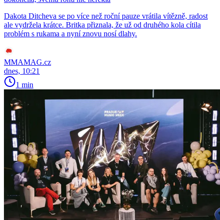
Dakota Ditcheva se po více než roční pauze vrátila vítězně, radost
ale vydržela krátce. Britka přiznala, že už od druhého kola cítila
problém s rukama a nyní znovu nosí dlahy.
MMAMAG.cz
dnes, 10:21
1 min