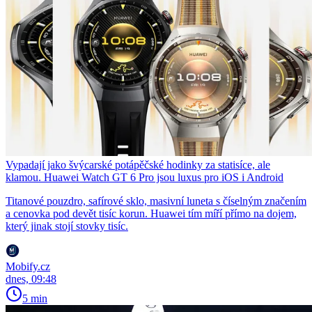
Vypadají jako švýcarské potápěčské hodinky za statisíce, ale
klamou. Huawei Watch GT 6 Pro jsou luxus pro iOS i Android
Titanové pouzdro, safírové sklo, masivní luneta s číselným značením
a cenovka pod devět tisíc korun. Huawei tím míří přímo na dojem,
který jinak stojí stovky tisíc.
Mobify.cz
dnes, 09:48
5 min