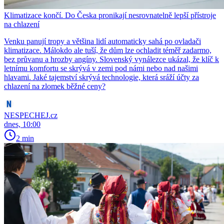
Klimatizace končí. Do Česka pronikají nesrovnatelně lepší přístroje
na chlazení
Venku panují tropy a většina lidí automaticky sahá po ovladači
klimatizace. Málokdo ale tuší, že dům lze ochladit téměř zadarmo,
bez průvanu a hrozby angíny. Slovenský vynálezce ukázal, že klíč k
letnímu komfortu se skrývá v zemi pod námi nebo nad našimi
hlavami. Jaké tajemství skrývá technologie, která sráží účty za
chlazení na zlomek běžné ceny?
NESPECHEJ.cz
dnes, 10:00
2 min