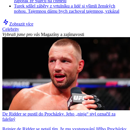
záporák ze Starců na chmelu
Turek sdílel záběry z vrtulníku a lidé si všimli ženských
nohou. Tajemnou dámu bych zachoval tajemnou, vzkázal
Zobrazit více
Celebrity
Vybrali jsme pro vás
Magazíny a zajímavosti
De Ridder se pustil do Procházky. Jeho „ninja“ styl označil za
falešný
Reinier de Ridder se netají tím, že mu vystupování Jiřího Procházky