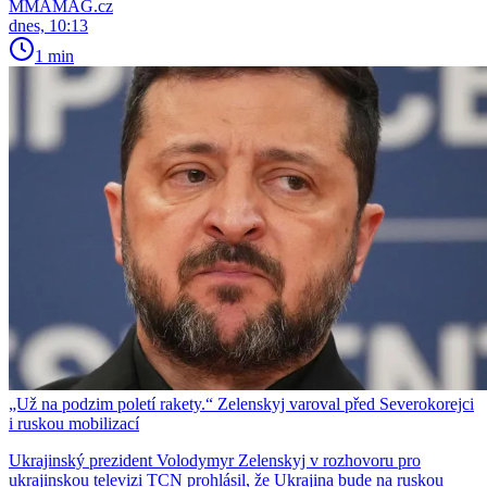
MMAMAG.cz
dnes, 10:13
1 min
„Už na podzim poletí rakety.“ Zelenskyj varoval před Severokorejci
i ruskou mobilizací
Ukrajinský prezident Volodymyr Zelenskyj v rozhovoru pro
ukrajinskou televizi TCN prohlásil, že Ukrajina bude na ruskou