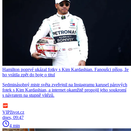
Hamilton poprvé ukázal fotky s Kim Kardashian. Fanoušci píšou, že
ho vrátila zpět do boje o titul
Sedminásobný mistr světa zveřejnil na Instagramu karusel párových
fotek s Kim Kardashian, a internet okamžitě propojil jeho soukromí
s návratem na stupně vítězů.
VIPživot.cz
dnes, 09:47
4 min