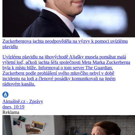
Zuckerbergova jachta neodpověděla na výzvy k pomoci uvízlému
plavidlu
Uvízlému plavidlu na jihovýchodě Aljašky musela pomáhat malá
výletní loď, ačkoli jachta šéfa společnosti Meta Marka Zuckerberga
byla k místu blíže. Informoval o tom server The Guardian.
Zuckerberg podle prohlášení svého mluvčího nebyl v době
incidentu na lodi a členové posádky komunikovali na jiném
rádiovém kanálu.
Aktuálně.cz - Zprávy
dnes, 10:19
Reklama