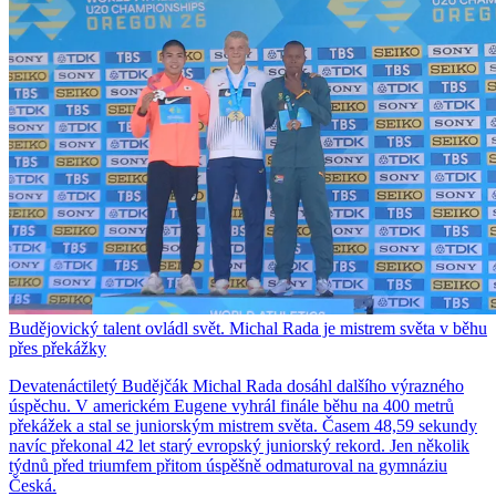
Budějovický talent ovládl svět. Michal Rada je mistrem světa v běhu
přes překážky
Devatenáctiletý Budějčák Michal Rada dosáhl dalšího výrazného
úspěchu. V americkém Eugene vyhrál finále běhu na 400 metrů
překážek a stal se juniorským mistrem světa. Časem 48,59 sekundy
navíc překonal 42 let starý evropský juniorský rekord. Jen několik
týdnů před triumfem přitom úspěšně odmaturoval na gymnáziu
Česká.