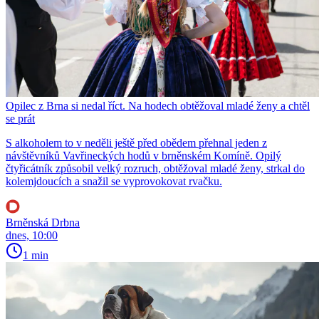
Opilec z Brna si nedal říct. Na hodech obtěžoval mladé ženy a chtěl
se prát
S alkoholem to v neděli ještě před obědem přehnal jeden z
návštěvníků Vavřineckých hodů v brněnském Komíně. Opilý
čtyřicátník způsobil velký rozruch, obtěžoval mladé ženy, strkal do
kolemjdoucích a snažil se vyprovokovat rvačku.
Brněnská Drbna
dnes, 10:00
1 min