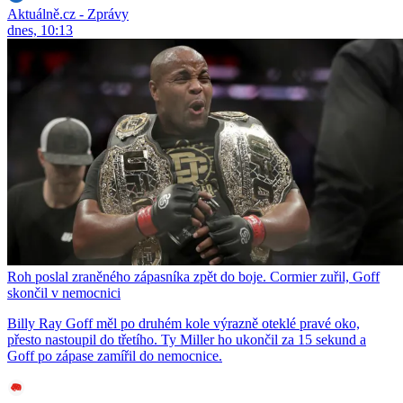
Aktuálně.cz - Zprávy
dnes, 10:13
Roh poslal zraněného zápasníka zpět do boje. Cormier zuřil, Goff
skončil v nemocnici
Billy Ray Goff měl po druhém kole výrazně oteklé pravé oko,
přesto nastoupil do třetího. Ty Miller ho ukončil za 15 sekund a
Goff po zápase zamířil do nemocnice.