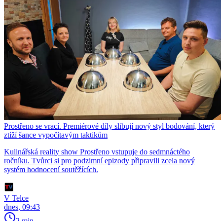
Prostřeno se vrací. Premiérové díly slibují nový styl bodování, který
ztíží šance vypočítavým taktikům
Kulinářská reality show Prostřeno vstupuje do sedmnáctého
ročníku. Tvůrci si pro podzimní epizody připravili zcela nový
systém hodnocení soutěžících.
V Telce
dnes, 09:43
2 min