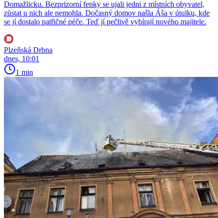
Domažlicku. Bezprizorní fenky se ujali jedni z místních obyvatel,
zůstat u nich ale nemohla. Dočasný domov našla Áša v útulku, kde
se jí dostalo patřičné péče. Teď jí pečlivě vybírají nového majitele.
Plzeňská Drbna
dnes, 10:01
1 min