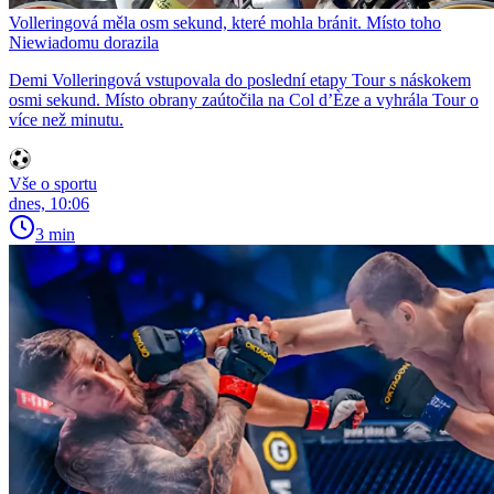
Volleringová měla osm sekund, které mohla bránit. Místo toho
Niewiadomu dorazila
Demi Volleringová vstupovala do poslední etapy Tour s náskokem
osmi sekund. Místo obrany zaútočila na Col d’Èze a vyhrála Tour o
více než minutu.
Vše o sportu
dnes, 10:06
3 min