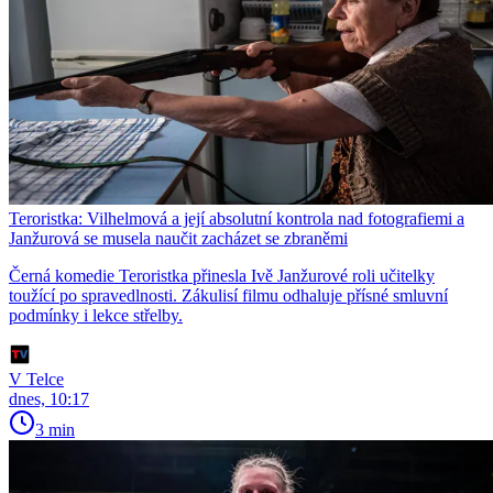
Teroristka: Vilhelmová a její absolutní kontrola nad fotografiemi a
Janžurová se musela naučit zacházet se zbraněmi
Černá komedie Teroristka přinesla Ivě Janžurové roli učitelky
toužící po spravedlnosti. Zákulisí filmu odhaluje přísné smluvní
podmínky i lekce střelby.
V Telce
dnes, 10:17
3 min