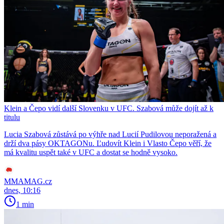
Klein a Čepo vidí další Slovenku v UFC. Szabová může dojít až k
titulu
Lucia Szabová zůstává po výhře nad Lucií Pudilovou neporažená a
drží dva pásy OKTAGONu. Ľudovít Klein i Vlasto Čepo věří, že
má kvalitu uspět také v UFC a dostat se hodně vysoko.
MMAMAG.cz
dnes, 10:16
1 min