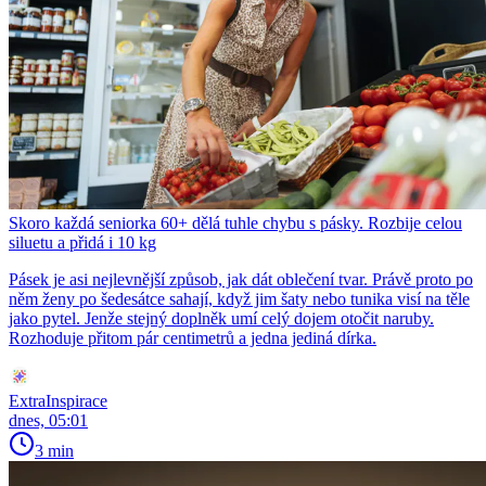
Skoro každá seniorka 60+ dělá tuhle chybu s pásky. Rozbije celou
siluetu a přidá i 10 kg
Pásek je asi nejlevnější způsob, jak dát oblečení tvar. Právě proto po
něm ženy po šedesátce sahají, když jim šaty nebo tunika visí na těle
jako pytel. Jenže stejný doplněk umí celý dojem otočit naruby.
Rozhoduje přitom pár centimetrů a jedna jediná dírka.
ExtraInspirace
dnes, 05:01
3 min