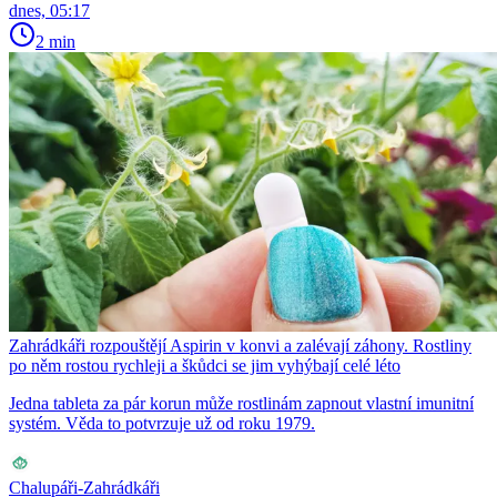
dnes, 05:17
2 min
Zahrádkáři rozpouštějí Aspirin v konvi a zalévají záhony. Rostliny
po něm rostou rychleji a škůdci se jim vyhýbají celé léto
Jedna tableta za pár korun může rostlinám zapnout vlastní imunitní
systém. Věda to potvrzuje už od roku 1979.
Chalupáři-Zahrádkáři