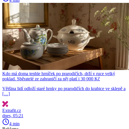
4 min
Kdo má doma tenhle hrníček po prarodičích, drží v ruce velký
poklad. Sběratelé ze zahraničí za něj platí i 30 000 Kč
Většina lidí odloží staré hrnky po prarodičích do krabice ve sklepě a
[…]
Extrafit.cz
dnes, 05:21
4 min
Reklama