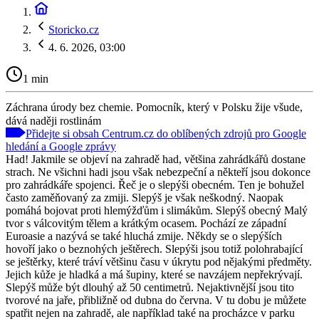
Storicko.cz
4. 6. 2026, 03:00
1 min
Záchrana úrody bez chemie. Pomocník, který v Polsku žije všude,
dává naději rostlinám
Přidejte si obsah Centrum.cz do oblíbených zdrojů pro Google
hledání a Google zprávy
Had! Jakmile se objeví na zahradě had, většina zahrádkářů dostane
strach. Ne všichni hadi jsou však nebezpeční a někteří jsou dokonce
pro zahrádkáře spojenci. Řeč je o slepýši obecném. Ten je bohužel
často zaměňovaný za zmiji. Slepýš je však neškodný. Naopak
pomáhá bojovat proti hlemýžďům i slimákům. Slepýš obecný Malý
tvor s válcovitým tělem a krátkým ocasem. Pochází ze západní
Euroasie a nazývá se také hluchá zmije. Někdy se o slepýších
hovoří jako o beznohých ještěrech. Slepýši jsou totiž polohrabající
se ještěrky, které tráví většinu času v úkrytu pod nějakými předměty.
Jejich kůže je hladká a má šupiny, které se navzájem nepřekrývají.
Slepýš může být dlouhý až 50 centimetrů. Nejaktivnější jsou tito
tvorové na jaře, přibližně od dubna do června. V tu dobu je můžete
spatřit nejen na zahradě, ale například také na procházce v parku