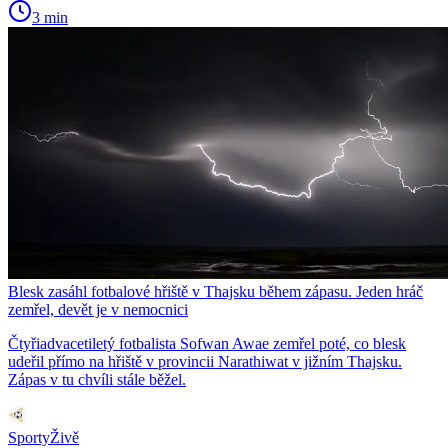
3 min
Blesk zasáhl fotbalové hřiště v Thajsku během zápasu. Jeden hráč
zemřel, devět je v nemocnici
Čtyřiadvacetiletý fotbalista Sofwan Awae zemřel poté, co blesk
udeřil přímo na hřiště v provincii Narathiwat v jižním Thajsku.
Zápas v tu chvíli stále běžel.
SportyŽivě