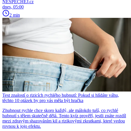
NESPECHEJ.cz
dnes, 05:00
2 min
Test znalostí o rizicích rychlého hubnutí: Pokud si hlídáte váhu,
těchto 10 otázek by pro vás měla být hračka
Zhubnout rychle chce skoro každý, ale málokdo tuší, co rychlé
hubnutí s tělem skutečně dělá. Tento kvíz prověří, jestli znáte rozdíl
mezi zdravým shazováním kil a rizikovými zkratkami, které vedou
rovnou k jojo efektu.