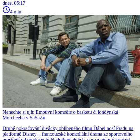
dnes, 05:17
4 min
Nenechte si ujít: Emotivní komedie o basketu či londýnská
Morcheeba v SaSaZu
Druhé pokračování divácky oblíbeného filmu Ďábel nosí Pradu na
platformě Disney+, francouzské komediální drama ze sportovního
prostředí od producentů Nedotknutelných, narozeninový koncert