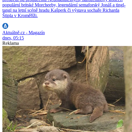
populární britské Morcheeby, legendární semaforský Jonáš a tingl-
tangl na letní scéně hradu Kašperk či výstava sochaře Richarda
Štipla v Kroměříži.
Aktuálně.cz - Magazín
dnes, 05:15
Reklama