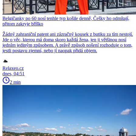
Belgičanky po 60 nosí tenhle typ košile denně, Češky ho odmítají,
přitom zakryje bříško
Žádný zahraniční patent ani zázračný kousek z butiku za tím nestojí.
Jde o věc, kterou má doma skoro každá žena, jen ji většinou nosí
jedním jediným způsobem. A právě způsob nošení rozhoduje o tom,
jestli postavu zjemní, nebo jí naopak přidá objem.
Relaxeo.cz
dnes, 04:51
2 min