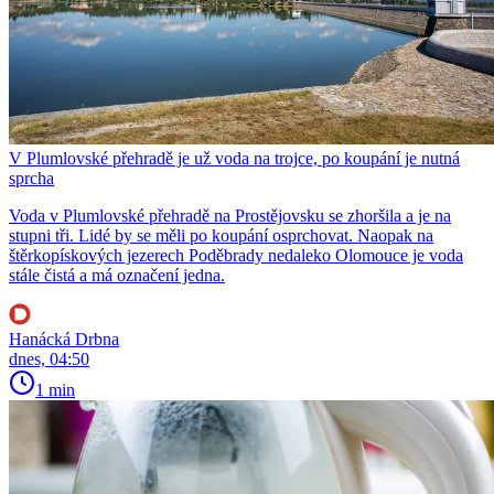
V Plumlovské přehradě je už voda na trojce, po koupání je nutná
sprcha
Voda v Plumlovské přehradě na Prostějovsku se zhoršila a je na
stupni tři. Lidé by se měli po koupání osprchovat. Naopak na
štěrkopískových jezerech Poděbrady nedaleko Olomouce je voda
stále čistá a má označení jedna.
Hanácká Drbna
dnes, 04:50
1 min