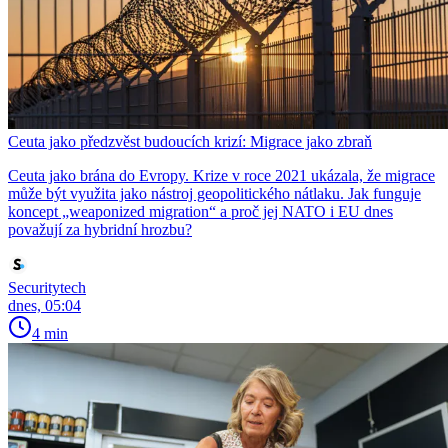
Ceuta jako předzvěst budoucích krizí: Migrace jako zbraň
Ceuta jako brána do Evropy. Krize v roce 2021 ukázala, že migrace
může být využita jako nástroj geopolitického nátlaku. Jak funguje
koncept „weaponized migration“ a proč jej NATO i EU dnes
považují za hybridní hrozbu?
Securitytech
dnes, 05:04
4 min