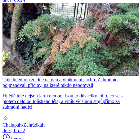
Túje hnědnou ze dne na den a viník není sucho. Zahradníci
pojmenovali příčiny, na které nikdo nepomyslí
Hnědé túje nejsou jarní nemoc. Jsou to důsledky toho, co se s
plotem dělo od loňského léta, a viník většinou stojí přímo za
zahradní hadicí.
Chalupáři-Zahrádkáři
dnes, 05:22