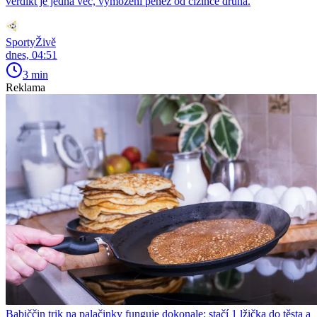
verdikt je jedna věc, vymožení peněz od cizince druhá.
SportyŽivě
dnes, 04:51
3 min
Reklama
Babiččin trik na palačinky funguje dokonale: stačí 1 lžička do těsta a