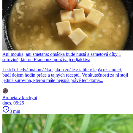
Ani mouka, ani smetana: omáčka bude hustá a sametová díky 1
surovině, kterou Francouzi používají odjakživa
Lesklá, hedvábná omáčka, jakou znáte z talíře v lepší restauraci,
budí dojem hodin práce a tajných receptů. Ve skutečnosti za ní stojí
jediná surovina, kterou máte nejspíš právě teď doma...
Bruneta v kuchyni
dnes, 05:25
3 min