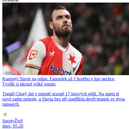
Kanonýr Slavie na odpis. Fanoušek už Chorého v lize nechce,
Tvrdík si ukousl velké sousto
Tomáš Chorý dal v minulé sezoně 17 ligových gólů. Na startu té
nové zatím nehraje, a Slavia bez něj nastřílela devět branek ve dvou
zápasech.
SportyŽivě
dnes, 05:20