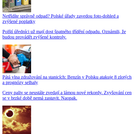
Netřídíte správně odpad? Polské úřady zavedou foto-dohled a
zvýšené poplatky
Polští úředníci už mají dost špatného třídění odpadu. Oznámili, že
budou provádět zvýšené kontroly.
Pátá vlna zdražování na stanicích: Benzín v Polsku atakuje 8 zlotých
a prognózy selhaly
Ceny paliv se neustále zvedají a lámou nové rekordy. Zvyšování cen
se v brzké době nemá zastavit. Naopak.