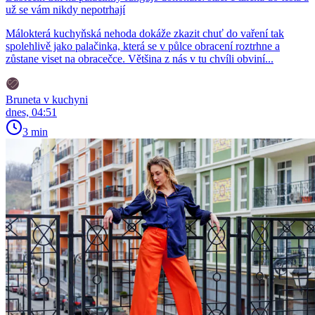
už se vám nikdy nepotrhají
Málokterá kuchyňská nehoda dokáže zkazit chuť do vaření tak
spolehlivě jako palačinka, která se v půlce obracení roztrhne a
zůstane viset na obracečce. Většina z nás v tu chvíli obviní...
Bruneta v kuchyni
dnes, 04:51
3 min