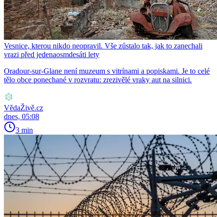
Vesnice, kterou nikdo neopravil. Vše zůstalo tak, jak to zanechali
vrazi před jedenaosmdesáti lety
Oradour-sur-Glane není muzeum s vitrínami a popiskami. Je to celé
tělo obce ponechané v rozvratu: zrezivělé vraky aut na silnici.
VědaŽivě.cz
dnes, 05:08
3 min