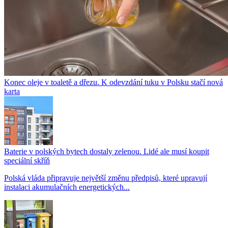
Konec oleje v toaletě a dřezu. K odevzdání tuku v Polsku stačí nová
karta
Baterie v polských bytech dostaly zelenou. Lidé ale musí koupit
speciální skříň
Polská vláda připravuje největší změnu předpisů, které upravují
instalaci akumulačních energetických...