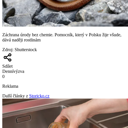
Záchrana úrody bez chemie. Pomocník, který v Polsku žije všude,
dává naději rostlinám
Zdroj
:
Shutterstock
Sdílet
Denní
výzva
0
Reklama
Další články z
Storicko.cz