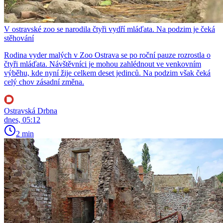
V ostravské zoo se narodila čtyři vydří mláďata. Na podzim je čeká
stěhování
Rodina vyder malých v Zoo Ostrava se po roční pauze rozrostla o
čtyři mláďata. Návštěvníci je mohou zahlédnout ve venkovním
výběhu, kde nyní žije celkem deset jedinců. Na podzim však čeká
celý chov zásadní změna.
Ostravská Drbna
dnes, 05:12
2 min