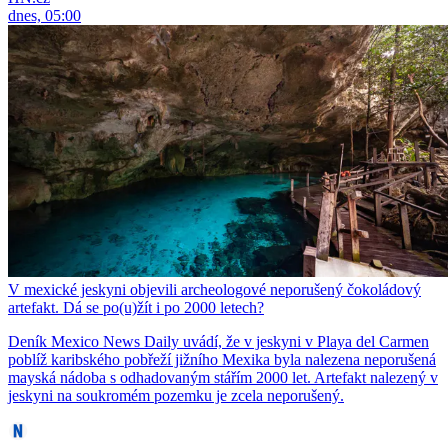
dnes, 05:00
V mexické jeskyni objevili archeologové neporušený čokoládový
artefakt. Dá se po(u)žít i po 2000 letech?
Deník Mexico News Daily uvádí, že v jeskyni v Playa del Carmen
poblíž karibského pobřeží jižního Mexika byla nalezena neporušená
mayská nádoba s odhadovaným stářím 2000 let. Artefakt nalezený v
jeskyni na soukromém pozemku je zcela neporušený.