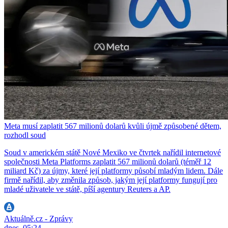
Meta musí zaplatit 567 milionů dolarů kvůli újmě způsobené dětem,
rozhodl soud
Soud v americkém státě Nové Mexiko ve čtvrtek nařídil internetové
společnosti Meta Platforms zaplatit 567 milionů dolarů (téměř 12
miliard Kč) za újmy, které její platformy působí mladým lidem. Dále
firmě nařídil, aby změnila způsob, jakým její platformy fungují pro
mladé uživatele ve státě, píší agentury Reuters a AP.
Aktuálně.cz - Zprávy
dnes, 05:24