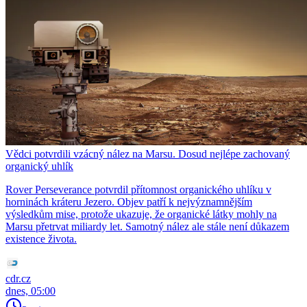
Vědci potvrdili vzácný nález na Marsu. Dosud nejlépe zachovaný
organický uhlík
Rover Perseverance potvrdil přítomnost organického uhlíku v
horninách kráteru Jezero. Objev patří k nejvýznamnějším
výsledkům mise, protože ukazuje, že organické látky mohly na
Marsu přetrvat miliardy let. Samotný nález ale stále není důkazem
existence života.
cdr.cz
dnes, 05:00