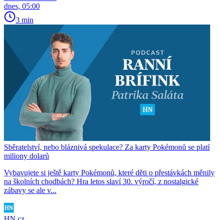
dnes, 05:00
3 min
Sběratelství, nebo bláznivá spekulace? Za karty Pokémonů se platí
miliony dolarů
Vybavujete si ještě karty Pokémonů, které děti o přestávkách měnily
na školních chodbách? Hra letos slaví 30. výročí, z nostalgické
zábavy se ale v...
HN.cz