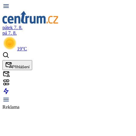
pátek 7. 8.
pá 7. 8.
19°C
Přihlášení
Reklama