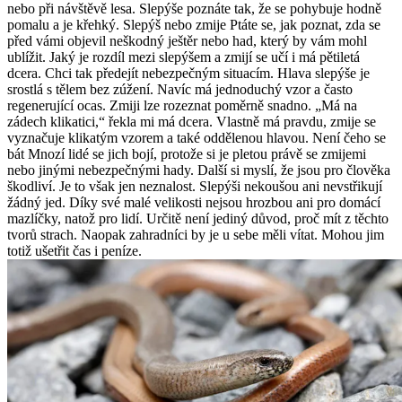
nebo při návštěvě lesa. Slepýše poznáte tak, že se pohybuje hodně
pomalu a je křehký. Slepýš nebo zmije Ptáte se, jak poznat, zda se
před vámi objevil neškodný ještěr nebo had, který by vám mohl
ublížit. Jaký je rozdíl mezi slepýšem a zmijí se učí i má pětiletá
dcera. Chci tak předejít nebezpečným situacím. Hlava slepýše je
srostlá s tělem bez zúžení. Navíc má jednoduchý vzor a často
regenerující ocas. Zmiji lze rozeznat poměrně snadno. „Má na
zádech klikatici,“ řekla mi má dcera. Vlastně má pravdu, zmije se
vyznačuje klikatým vzorem a také oddělenou hlavou. Není čeho se
bát Mnozí lidé se jich bojí, protože si je pletou právě se zmijemi
nebo jinými nebezpečnými hady. Další si myslí, že jsou pro člověka
škodliví. Je to však jen neznalost. Slepýši nekoušou ani nevstřikují
žádný jed. Díky své malé velikosti nejsou hrozbou ani pro domácí
mazlíčky, natož pro lidí. Určitě není jediný důvod, proč mít z těchto
tvorů strach. Naopak zahradníci by je u sebe měli vítat. Mohou jim
totiž ušetřit čas i peníze.