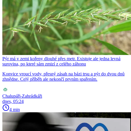
Pýr má v zemi kořeny dlouhé přes metr. Existuje ale jedna levná
surovina, po které sám zmizí z celého záhonu
Konvice vroucí vody, přesný zásah na bázi trsu a pýr do dvou dnů
zhnědne. Celý příběh ale nekončí prvním spařením.
Chalupáři-Zahrádkáři
dnes, 05:24
4 min