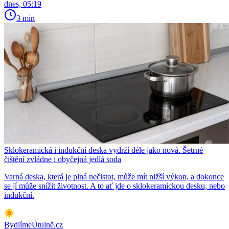
dnes, 05:19
3 min
Sklokeramická i indukční deska vydrží déle jako nová. Šetrné
čištění zvládne i obyčejná jedlá soda
Varná deska, která je plná nečistot, může mít nižší výkon, a dokonce
se jí může snížit životnost. A to ať jde o sklokeramickou desku, nebo
indukční.
BydlímeÚtulně.cz