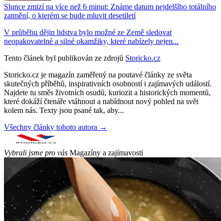
Slunce zmizí na více než 6 minut: Známe datum nejdelšího totálního
zatmění, o kterém se bude mluvit desetiletí
V průběhu dějin lidstva bylo možné ze Země sledovat
neopakovatelné a silné okamžiky, které nabízely nejen...
Tento článek byl publikován ze zdrojů
Storicko.cz
Storicko.cz je magazín zaměřený na poutavé články ze světa
skutečných příběhů, inspirativních osobností i zajímavých událostí.
Najdete tu směs životních osudů, kuriozit a historických momentů,
které dokáží čtenáře vtáhnout a nabídnout nový pohled na svět
kolem nás. Texty jsou psané tak, aby...
Všechny články tohoto autora →
Vybrali jsme pro vás
Magazíny a zajímavosti