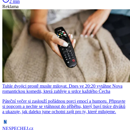
2 min
Reklama
Tuhle dvojici prostě musíte milovat. Dnes ve 20:20 vytáhne Nova
romantickou komedii, která zahřeje u srdce každého Čecha
Páteční večer si zaslouží pořádnou porci emocí a humoru. Připravte
si popcorn a nechte se vtáhnout do příběhu, který baví tisíce diváků
a ukazuje, jak daleko jsme ochotni zajít pro ty, které milujeme.
NESPECHEJ.cz