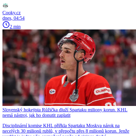
Cooky.cz
dnes, 04:54
2 min
Slovenský hokejista Růžička dluží Spartaku miliony korun. KHL
nemá nástroj, jak ho donutit zaplatit
Disciplinární komise KHL přiřkla Spartaku Moskva nárok na
necelých 30 milionů rublů, v přepočtu přes 8 milionů korun. Jenže