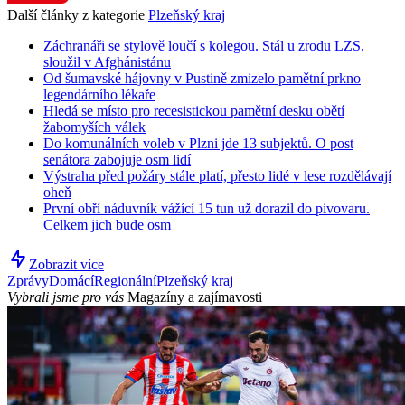
Další články z kategorie
Plzeňský kraj
Záchranáři se stylově loučí s kolegou. Stál u zrodu LZS,
sloužil v Afghánistánu
Od šumavské hájovny v Pustině zmizelo pamětní prkno
legendárního lékaře
Hledá se místo pro recesistickou pamětní desku obětí
žabomyších válek
Do komunálních voleb v Plzni jde 13 subjektů. O post
senátora zabojuje osm lidí
Výstraha před požáry stále platí, přesto lidé v lese rozdělávají
oheň
První obří náduvník vážící 15 tun už dorazil do pivovaru.
Celkem jich bude osm
Zobrazit více
Zprávy
Domácí
Regionální
Plzeňský kraj
Vybrali jsme pro vás
Magazíny a zajímavosti