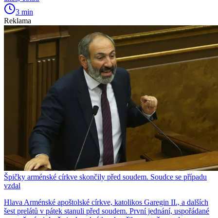
3 min
Reklama
Špičky arménské církve skončily před soudem. Soudce se případu
vzdal
Hlava Arménské apoštolské církve, katolikos Garegin II., a dalších
šest prelátů v pátek stanuli před soudem. První jednání, uspořádané