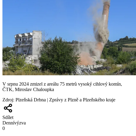
V srpnu 2024 zmizel z areálu 75 metrů vysoký cihlový komín,
ČTK, Miroslav Chaloupka
Zdroj
:
Plzeňská Drbna | Zprávy z Plzně a Plzeňského kraje
Sdílet
Denní
výzva
0