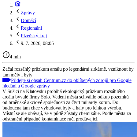
Zprávy
Domácí
Regionální
Plzeňský kraj
9. 7. 2026, 08:05
4 min
Začal rozsáhlý průzkum areálu po legendární sirkárně, vzniknout by
tam měly i byty
Přidejte si obsah Centrum.cz do oblíbených zdrojů pro Google
hledání a Google zprávy
V Sušici na Klatovsku probíhá ekologický průzkum rozsáhlého
areálu bývalé firmy Solo. Vedení města schválilo odkup pozemků
od brněnské akciové společnosti za čtvrt miliardy korun. Do
budoucna tam chce vybudovat byty a haly pro lehkou výrobu.
Místní se ale obávají, že v půdě zůstaly chemikálie. Podle města za
odstranění případné kontaminace ručí prodávající.