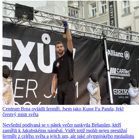
Centrum Brna ovládli šermíři. Jsem jako Kung Fu Panda, řekl
čerstvý mistr světa
Nevšední podívaná se v pátek večer naskytla Brňanům, kteří
zamířili k Jakubskému náměstí. Vidět totiž mohli nejen prestižní
šermíře z celého světa a jejich um, ale také olympijského medailistu