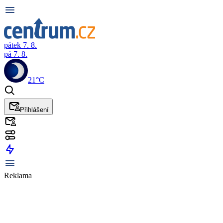
pátek 7. 8.
pá 7. 8.
21°C
Přihlášení
Reklama