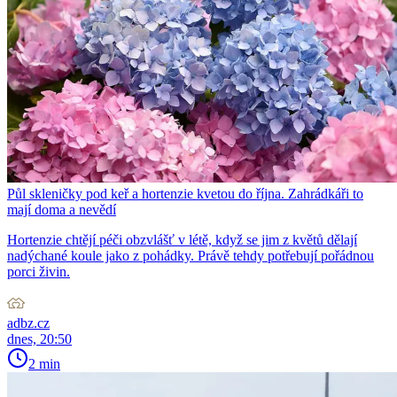
Půl skleničky pod keř a hortenzie kvetou do října. Zahrádkáři to
mají doma a nevědí
Hortenzie chtějí péči obzvlášť v létě, když se jim z květů dělají
nadýchané koule jako z pohádky. Právě tehdy potřebují pořádnou
porci živin.
adbz.cz
dnes, 20:50
2 min