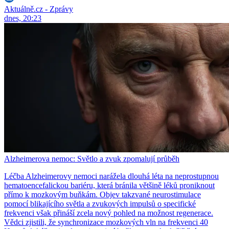
Aktuálně.cz - Zprávy
dnes, 20:23
Alzheimerova nemoc: Světlo a zvuk zpomalují průběh
Léčba Alzheimerovy nemoci narážela dlouhá léta na neprostupnou
hematoencefalickou bariéru, která bránila většině léků proniknout
přímo k mozkovým buňkám. Objev takzvané neurostimulace
pomocí blikajícího světla a zvukových impulsů o specifické
frekvenci však přináší zcela nový pohled na možnost regenerace.
Vědci zjistili, že synchronizace mozkových vln na frekvenci 40