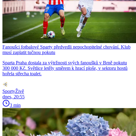
Fanoušci fotbalové Sparty předvedli nepochopitelné chování. Klub
musí zaplatit tučnou pokutu
Sparta Praha dostala za výtržnosti svých fanoušků v Brně pokutu
300 000 Kč. Světlice letěly směrem k hrací ploše, v sektoru hostů
hořela střecha toalet.
SportyŽivě
dnes, 20:55
3 min