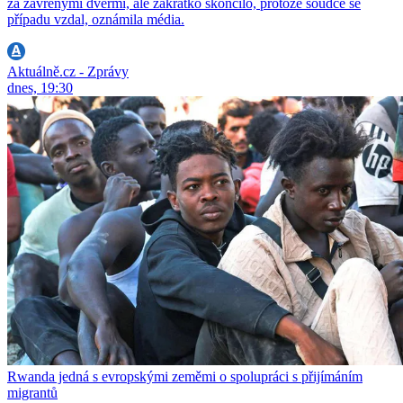
za zavřenými dveřmi, ale zakrátko skončilo, protože soudce se
případu vzdal, oznámila média.
Aktuálně.cz - Zprávy
dnes, 19:30
Rwanda jedná s evropskými zeměmi o spolupráci s přijímáním
migrantů