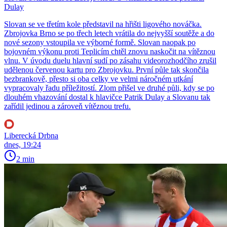
Dulay
Slovan se ve třetím kole představil na hřišti ligového nováčka.
Zbrojovka Brno se po třech letech vrátila do nejvyšší soutěže a do
nové sezony vstoupila ve výborné formě. Slovan naopak po
bojovném výkonu proti Teplicím chtěl znovu naskočit na vítěznou
vlnu. V úvodu duelu hlavní sudí po zásahu videorozhodčího zrušil
udělenou červenou kartu pro Zbrojovku. První půle tak skončila
bezbrankově, přesto si oba celky ve velmi náročném utkání
vypracovaly řadu příležitostí. Zlom přišel ve druhé půli, kdy se po
dlouhém vhazování dostal k hlavičce Patrik Dulay a Slovanu tak
zařídil jedinou a zároveň vítěznou trefu.
Liberecká Drbna
dnes, 19:24
2 min