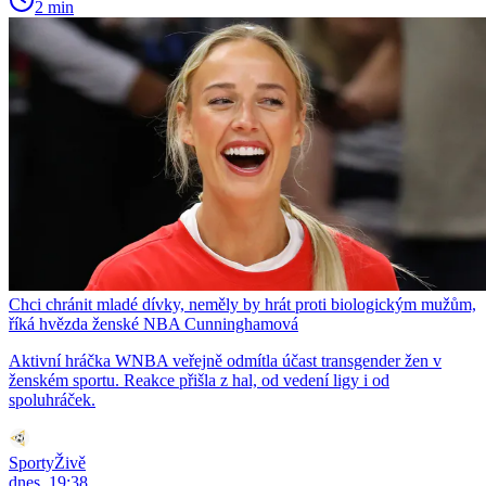
2 min
Chci chránit mladé dívky, neměly by hrát proti biologickým mužům,
říká hvězda ženské NBA Cunninghamová
Aktivní hráčka WNBA veřejně odmítla účast transgender žen v
ženském sportu. Reakce přišla z hal, od vedení ligy i od
spoluhráček.
SportyŽivě
dnes, 19:38