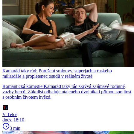
Kamarád taky rád: Porušení smlouvy, superjachta ruského
miliardáře a propletenec osudů v reálném životě
Romantická komedie Kamarád taky rád skrývá zajímavé rodinné
vazby herců. Zákulisí odhaluje utajeného dvojníka i přímou spojitost
s osobním životem hvězd.
V Telce
dnes, 18:10
3 min