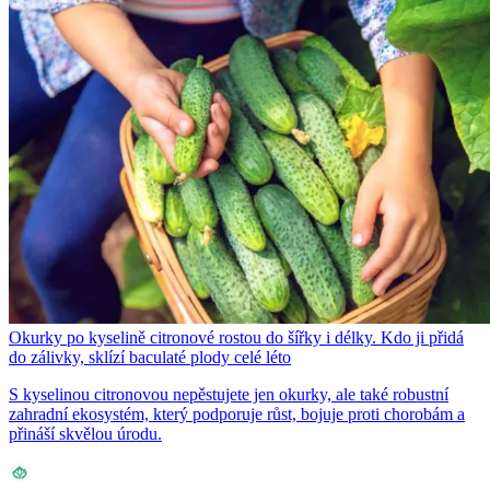
Okurky po kyselině citronové rostou do šířky i délky. Kdo ji přidá
do zálivky, sklízí baculaté plody celé léto
S kyselinou citronovou nepěstujete jen okurky, ale také robustní
zahradní ekosystém, který podporuje růst, bojuje proti chorobám a
přináší skvělou úrodu.