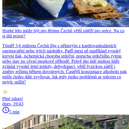
Horké léto může být pro třetinu Čechů větší zátěží pro srdce. Na co
si dát pozor?
Téměř 3,6 milionu Čechů žije s některým z kardiovaskulárních
onemocnění nebo jejich následky. Patří mezi ně například vysoký
krevní tlak, ischemická choroba srdeční, porucha srdečního rytmu
nebo stav po cévní mozkové příhodě. Právě tito lidé mohou hůře
zvládat vysoké letní teploty, dehydrataci, větší fyzickou zátěž i
změny režimu během dovolených. Častější konzumace alkoholu pak
může riziko dále zvyšovat. Jak tedy riziko problémů se srdcem co
nejvíc snížit?
Plné zdraví
dnes, 19:43
5 min