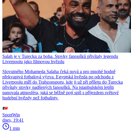
Salah je v Turecku za boha. Stovky fanoušků přivítaly legendu
Liverpoolu jako filmovou hvězdu
Slovutného Mohameda Salaha čeká nová a pro mnohé hodně
překvapivá fotbalová výzva. Egyptská hvězda po odchodu z
Liverpoolu míří do Trabzonsporu, kde ji už při příletu do Turecka
přivítaly stovky nadšených fanoušků. Na istanbulském letišti
panovala atmosféra, jaká se běžně pojí spíš s příjezdem světové
hudební hvězdy než fotbalisty.
SportWin
dnes, 19:41
1 min