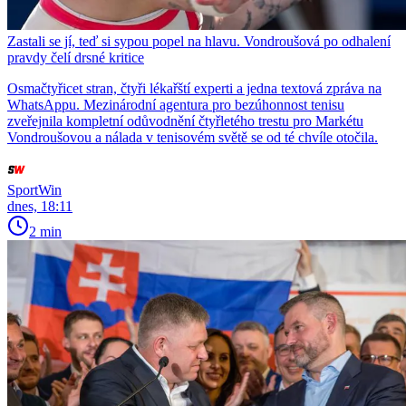
Zastali se jí, teď si sypou popel na hlavu. Vondroušová po odhalení
pravdy čelí drsné kritice
Osmačtyřicet stran, čtyři lékařští experti a jedna textová zpráva na
WhatsAppu. Mezinárodní agentura pro bezúhonnost tenisu
zveřejnila kompletní odůvodnění čtyřletého trestu pro Markétu
Vondroušovou a nálada v tenisovém světě se od té chvíle otočila.
SportWin
dnes, 18:11
2 min