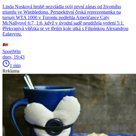
Linda Nosková hrubě nezvládla svůj první zápas od životního
triumfu ve Wimbledonu. Perspektivní česká reprezentantka na
turnaji WTA 1000 v Torontu podlehla Američance Caty
McNallyové 6:7, 1:6, když v úvodní sadě neudržela vedení 5:1.
Překvapivá vítězka se ve třetím kole utká s Filipínkou Alexandrou
Ealaovou.
SportWin
dnes, 19:43
1 min
Reklama