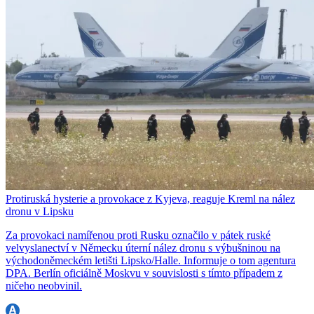
Protiruská hysterie a provokace z Kyjeva, reaguje Kreml na nález
dronu v Lipsku
Za provokaci namířenou proti Rusku označilo v pátek ruské
velvyslanectví v Německu úterní nález dronu s výbušninou na
východoněmeckém letišti Lipsko/Halle. Informuje o tom agentura
DPA. Berlín oficiálně Moskvu v souvislosti s tímto případem z
ničeho neobvinil.