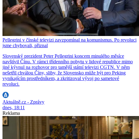
Pellegrini v čínské televizi zavzpomínal na komunismus. Po revoluci
jsme chybovali, přiznal
Slovenský prezident Peter Pellegrini koncem minulého měsíce
navštívil Čínu. V rámci třídenního pobytu v lidové republice mimo
jiné kývnul na rozhovor pro tamější státní televizi CGTN. V něm
nešetřil chválou Číny, sliby, že Slovensko může být pro Peking
vynikajícím prostředníkem, a zkritizoval vývoj po sametové
revoluci.
Aktuálně.cz - Zprávy
dnes, 18:11
Reklama