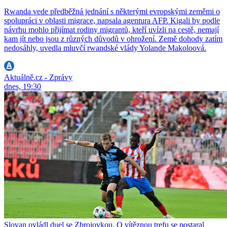
Rwanda vede předběžná jednání s některými evropskými zeměmi o
spolupráci v oblasti migrace, napsala agentura AFP. Kigali by podle
návrhu mohlo přijímat rodiny migrantů, kteří uvízli na cestě, nemají
kam jít nebo jsou z různých důvodů v ohrožení. Země dohody zatím
nedosáhly, uvedla mluvčí rwandské vlády Yolande Makoloová.
Aktuálně.cz - Zprávy
dnes, 19:30
Slovan ovládl duel se Zbrojovkou. O vítěznou trefu se postaral