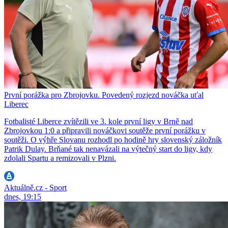
První porážka pro Zbrojovku. Povedený rozjezd nováčka uťal
Liberec
Fotbalisté Liberce zvítězili ve 3. kole první ligy v Brně nad
Zbrojovkou 1:0 a připravili nováčkovi soutěže první porážku v
soutěži. O výhře Slovanu rozhodl po hodině hry slovenský záložník
Patrik Dulay. Brňané tak nenavázali na výtečný start do ligy, kdy
zdolali Spartu a remizovali v Plzni.
Aktuálně.cz - Sport
dnes, 19:15