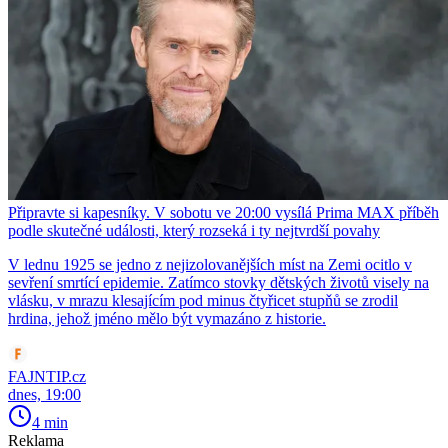
Připravte si kapesníky. V sobotu ve 20:00 vysílá Prima MAX příběh
podle skutečné události, který rozseká i ty nejtvrdší povahy
V lednu 1925 se jedno z nejizolovanějších míst na Zemi ocitlo v
sevření smrtící epidemie. Zatímco stovky dětských životů visely na
vlásku, v mrazu klesajícím pod minus čtyřicet stupňů se zrodil
hrdina, jehož jméno mělo být vymazáno z historie.
FAJNTIP.cz
dnes, 19:00
4 min
Reklama