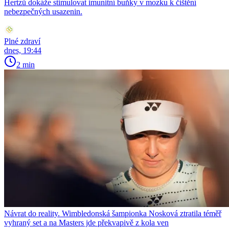
Hertzů dokáže stimulovat imunitní buňky v mozku k čištění
nebezpečných usazenin.
Plné zdraví
dnes, 19:44
2 min
Návrat do reality. Wimbledonská šampionka Nosková ztratila téměř
vyhraný set a na Masters jde překvapivě z kola ven