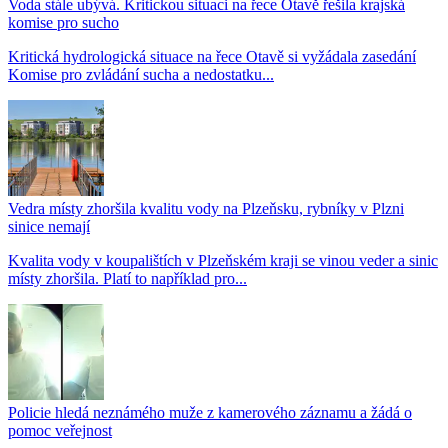
Voda stále ubývá. Kritickou situaci na řece Otavě řešila krajská
komise pro sucho
Kritická hydrologická situace na řece Otavě si vyžádala zasedání
Komise pro zvládání sucha a nedostatku...
Vedra místy zhoršila kvalitu vody na Plzeňsku, rybníky v Plzni
sinice nemají
Kvalita vody v koupalištích v Plzeňském kraji se vinou veder a sinic
místy zhoršila. Platí to například pro...
Policie hledá neznámého muže z kamerového záznamu a žádá o
pomoc veřejnost