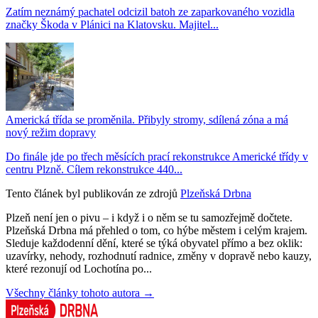
Zatím neznámý pachatel odcizil batoh ze zaparkovaného vozidla
značky Škoda v Plánici na Klatovsku. Majitel...
Americká třída se proměnila. Přibyly stromy, sdílená zóna a má
nový režim dopravy
Do finále jde po třech měsících prací rekonstrukce Americké třídy v
centru Plzně. Cílem rekonstrukce 440...
Tento článek byl publikován ze zdrojů
Plzeňská Drbna
Plzeň není jen o pivu – i když i o něm se tu samozřejmě dočtete.
Plzeňská Drbna má přehled o tom, co hýbe městem i celým krajem.
Sleduje každodenní dění, které se týká obyvatel přímo a bez oklik:
uzavírky, nehody, rozhodnutí radnice, změny v dopravě nebo kauzy,
které rezonují od Lochotína po...
Všechny články tohoto autora →