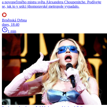
a novopečeného mistra světa Alexandera Choupenitche. Podívejte
se, jak to v srdci jihomoravské metropole vypadalo.
Brněnská Drbna
dnes, 18:40
1 min