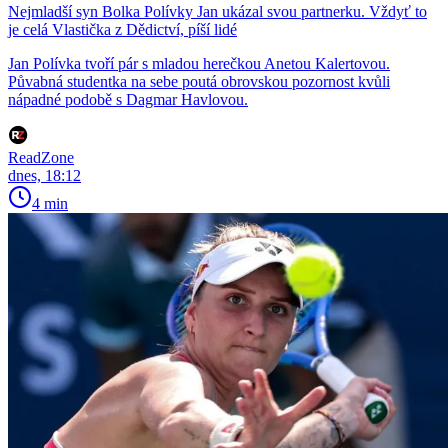
Nejmladší syn Bolka Polívky Jan ukázal svou partnerku. Vždyť to
je celá Vlastička z Dědictví, píší lidé
Jan Polívka tvoří pár s mladou herečkou Anetou Kalertovou.
Půvabná studentka na sebe poutá obrovskou pozornost kvůli
nápadné podobě s Dagmar Havlovou.
ReadZone
dnes, 18:12
4 min