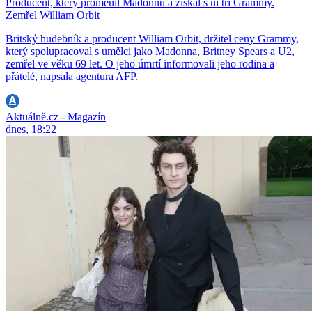
Producent, který proměnil Madonnu a získal s ní tři Grammy.
Zemřel William Orbit
Britský hudebník a producent William Orbit, držitel ceny Grammy,
který spolupracoval s umělci jako Madonna, Britney Spears a U2,
zemřel ve věku 69 let. O jeho úmrtí informovali jeho rodina a
přátelé, napsala agentura AFP.
Aktuálně.cz - Magazín
dnes, 18:22