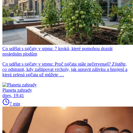
Co udělat s rajčaty v srpnu: 7 kroků, které pomohou dozrát
posledním plodům
Co udělat s rajčaty v srpnu: Proč rajčata stále nečervenají? Zjistěte,
co odstranit, kdy zaštipovat vrcholy, jak upravit zálivku a hnojení a
která zelená rajčata už můžete …
Planeta zahrady
dnes, 19:41
7 min