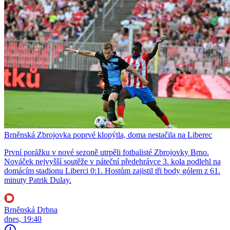
Brněnská Zbrojovka poprvé klopýtla, doma nestačila na Liberec
První porážku v nové sezoně utrpěli fotbalisté Zbrojovky Brno.
Nováček nejvyšší soutěže v páteční předehrávce 3. kola podlehl na
domácím stadionu Liberci 0:1. Hostům zajistil tři body gólem z 61.
minuty Patrik Dulay.
Brněnská Drbna
dnes, 19:40