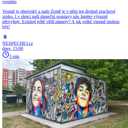
vesmíru
Vesmír je obrovský a naše Země je v něm jen drobné prachové
zrnko. I v rámci naší sluneční soustavy nás Jupiter výrazně
převyšuje. Existují ještě větší planety? A jak velké vlastně mohou
být?
NESPECHEJ.cz
dnes, 15:00
3 min