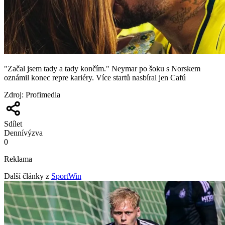
"Začal jsem tady a tady končím." Neymar po šoku s Norskem
oznámil konec repre kariéry. Více startů nasbíral jen Cafú
Zdroj
:
Profimedia
Sdílet
Denní
výzva
0
Reklama
Další články z
SportWin