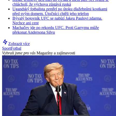
chlácholí, že výchova zůstává ruská
Ugandský fotbalista zemřel po útoku dlažebními kostkami
před svým domem. Útočníci chtěli jeho telefon
Bývalý bojovník UFC se nabízí Jakeu Paulovi zdarma.
Nechce ani cent
Machačev jde po rekordu UFC. Proti Garrymu může
překonat Andersona Silvu
Zobrazit více
Sport
Fotbal
Vybrali jsme pro vás
Magazíny a zajímavosti