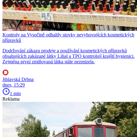
Kontroly na Vysočině odhalily stovky nevyhovujících kosmetických
přípravků
Dodržování zákazu prodeje a používání kosmetických přípravků
obsahujících zakázané látky Lilial a TPO kontrolují krajští hygienici.
Zejména první zmiňovaná látka stále nezmizela.
Jihlavská Drbna
dnes, 15:29
1 min
Reklama