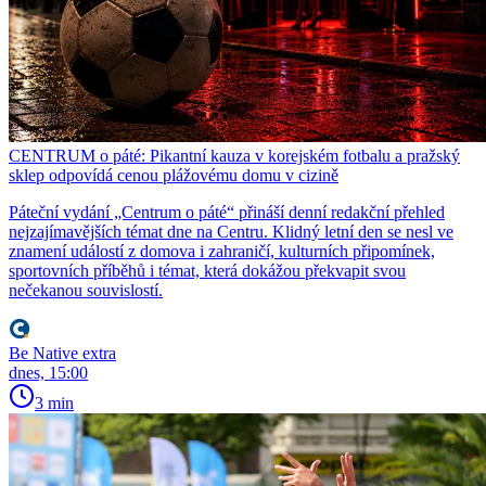
CENTRUM o páté: Pikantní kauza v korejském fotbalu a pražský
sklep odpovídá cenou plážovému domu v cizině
Páteční vydání „Centrum o páté“ přináší denní redakční přehled
nejzajímavějších témat dne na Centru. Klidný letní den se nesl ve
znamení událostí z domova i zahraničí, kulturních připomínek,
sportovních příběhů i témat, která dokážou překvapit svou
nečekanou souvislostí.
Be Native extra
dnes, 15:00
3 min