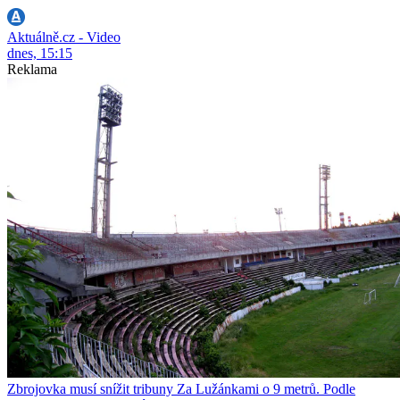
Aktuálně.cz - Video
dnes, 15:15
Reklama
Zbrojovka musí snížit tribuny Za Lužánkami o 9 metrů. Podle