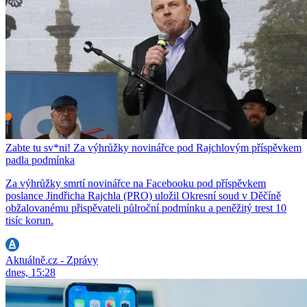
Zabte tu sv*ni! Za výhrůžky novinářce pod Rajchlovým příspěvkem
padla podmínka
Za výhrůžky smrtí novinářce na Facebooku pod příspěvkem
poslance Jindřicha Rajchla (PRO) uložil Okresní soud v Děčíně
obžalovanému přispěvateli půlroční podmínku a peněžitý trest 10
tisíc korun.
Aktuálně.cz - Zprávy
dnes, 15:28