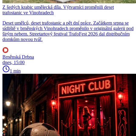
Z šedých krabic umělecká díla. Výtvarníci proměnili deset
trafostanic ve Vinohradech
Deset umělců, deset trafostanic a pět dní práce. Začátkem srpna se
sídliště v brněnských Vinohradech proměnilo v originální galerii pod
širým nebem. Streetartový festival TrafoFest 2026 dal distribučním
domkům novou tvář.
Brněnská Drbna
dnes, 15:00
1 min