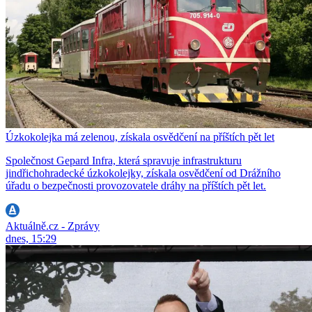
Úzkokolejka má zelenou, získala osvědčení na příštích pět let
Společnost Gepard Infra, která spravuje infrastrukturu
jindřichohradecké úzkokolejky, získala osvědčení od Drážního
úřadu o bezpečnosti provozovatele dráhy na příštích pět let.
Aktuálně.cz - Zprávy
dnes, 15:29