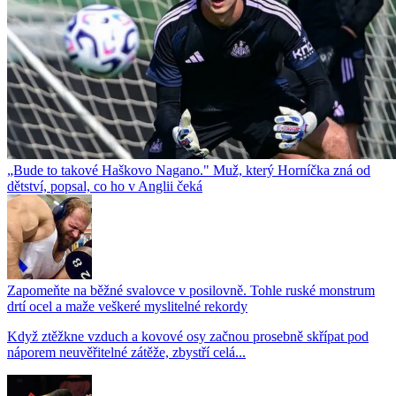
„Bude to takové Haškovo Nagano." Muž, který Horníčka zná od
dětství, popsal, co ho v Anglii čeká
Zapomeňte na běžné svalovce v posilovně. Tohle ruské monstrum
drtí ocel a maže veškeré myslitelné rekordy
Když ztěžkne vzduch a kovové osy začnou prosebně skřípat pod
náporem neuvěřitelné zátěže, zbystří celá...