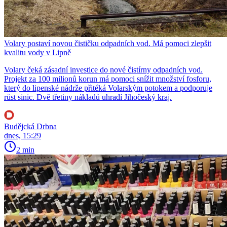
Volary postaví novou čističku odpadních vod. Má pomoci zlepšit
kvalitu vody v Lipně
Volary čeká zásadní investice do nové čistírny odpadních vod.
Projekt za 100 milionů korun má pomoci snížit množství fosforu,
který do lipenské nádrže přitéká Volarským potokem a podporuje
růst sinic. Dvě třetiny nákladů uhradí Jihočeský kraj.
Budějcká Drbna
dnes, 15:29
2 min