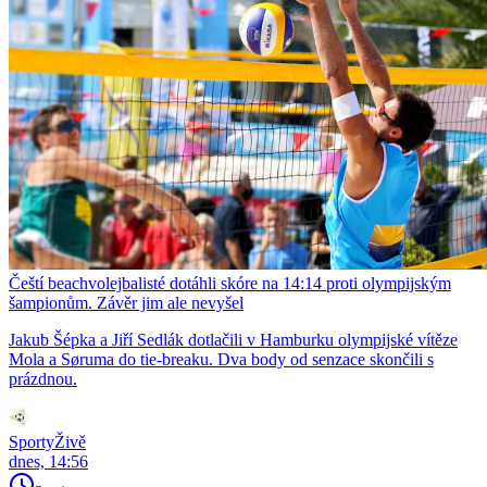
Čeští beachvolejbalisté dotáhli skóre na 14:14 proti olympijským
šampionům. Závěr jim ale nevyšel
Jakub Šépka a Jiří Sedlák dotlačili v Hamburku olympijské vítěze
Mola a Søruma do tie-breaku. Dva body od senzace skončili s
prázdnou.
SportyŽivě
dnes, 14:56