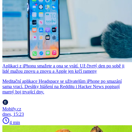
Aplikaci z iPhonu smažete a ona se vrátí. Už čtvrtý den po sobě ji
lidé mažou znovu a znovu a Apple jen krčí rameny
Meditační aplikace Headspace se uživatelům iPhone po smazání
sama vrací. Desítky hlášení na Redditu i Hacker News popisují
marný boj trvající dny.
Mobify.cz
dnes, 15:23
4 min