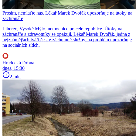
Prosím, nemlaťte nás. Lékař Marek Dvořák upozorňuje na útoky na
záchranáře
Liberec, Vysoké Mýto, nemocnice po celé republice. Útoky na
záchranáře a zdravotníky se opakují. Lékař Marek Dvořák, jedna z
nejznámějších tváří české záchranné služby, na problém upozorňuje
na sociálních sítích.
Hradecká Drbna
dnes, 15:30
2 min