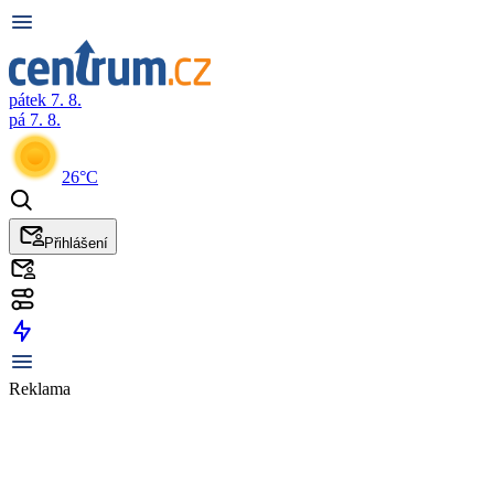
pátek 7. 8.
pá 7. 8.
26°C
Přihlášení
Reklama