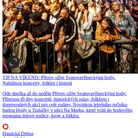
TIP NA VÍKEND: Přerov ožije Svatovavřineckými hody.
Nabídnou koncerty, folklor i historii
Ode dneška až do neděle Přerov ožije Svatovavřineckými hody.
Přinesou tři dny koncertů, historických oslav, folkloru i
doprovodných akcí pro celé rodiny. Novinkou letošního ročníku
budou Hody u Trafačky v ulici Na Marku, které vrátí do hodového
programu lidové tradice, kroje a folklor.
Hanácká Drbna