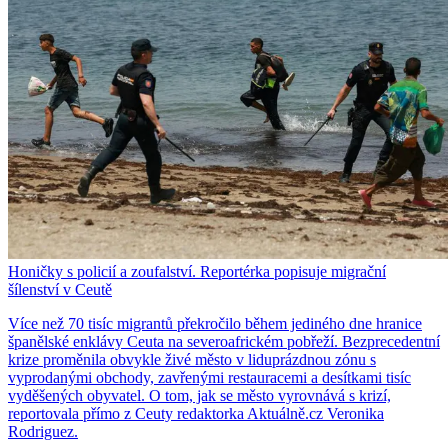
Honičky s policií a zoufalství. Reportérka popisuje migrační
šílenství v Ceutě
Více než 70 tisíc migrantů překročilo během jediného dne hranice
španělské enklávy Ceuta na severoafrickém pobřeží. Bezprecedentní
krize proměnila obvykle živé město v liduprázdnou zónu s
vyprodanými obchody, zavřenými restauracemi a desítkami tisíc
vyděšených obyvatel. O tom, jak se město vyrovnává s krizí,
reportovala přímo z Ceuty redaktorka Aktuálně.cz Veronika
Rodriguez.