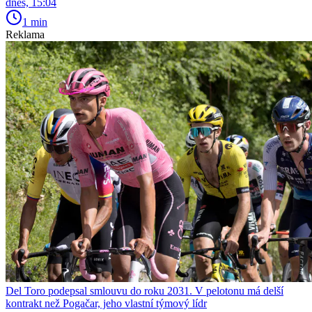
dnes, 15:04
1 min
Reklama
Del Toro podepsal smlouvu do roku 2031. V pelotonu má delší
kontrakt než Pogačar, jeho vlastní týmový lídr