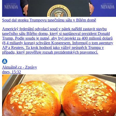
Soud dal stopku Trumpovu tanečnímu sálu v Bílém domě
Americký federální odvolací soud v pátek nařídil zastavit stavbu
tanečního sálu Bílého domu, který si naplánoval prezident Donald
Trump. Podle soudu je nutné, aby byl projekt za 400 milionů dolarů
(8,4 miliardy korun) schválen Kongresem. Informují o tom agentury
AP a Reuters. Ta krok hodnotí jako vážný neúspěch Trumpa v
případu, který prověřuje rozsah prezidentských pravomocí.
Aktuálně.cz - Zprávy
dnes, 15:32