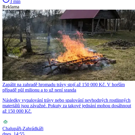
3 min
Reklama
Zapálit na zahradě hromadu trávy stojí až 150 000 Kč. V horším
případě půl milionu a to už není sranda
Následky vypalování trávy nebo spalování nevhodných rostlinných
materiálů jsou závažné. Pokuty za takové jednání mohou dosáhnout
až 150 000 Kč.
Chalupáři-Zahrádkáři
dnes, 14:55