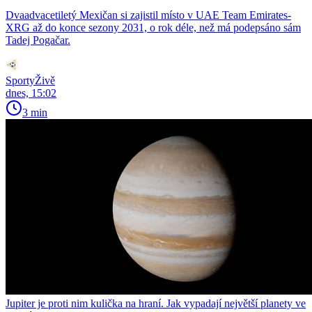
Dvaadvacetiletý Mexičan si zajistil místo v UAE Team Emirates-
XRG až do konce sezony 2031, o rok déle, než má podepsáno sám
Tadej Pogačar.
SportyŽivě
dnes, 15:02
3 min
Jupiter je proti nim kulička na hraní. Jak vypadají největší planety ve