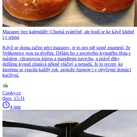
Mazanec bez kalendáře: Chutná svátečně, ale hodí se ke kávě klidně
i v srpnu
Když se doma začne péct mazanec, je to pro mě jasné znamení, že
Velikonoce jsou za dveřmi. Dělám ho z poctivého kynutého těsta s
máslem, citronovou kůrou a mandlemi navrchu, a právě díky
delšímu kynutí zůstává pěkně vláčný a nepadá. Je to recept, ke
kterému se vracím každý rok, protože funguje i v obyčejné domácí
kuchyni.
Cooky.cz
dnes, 15:31
4 min