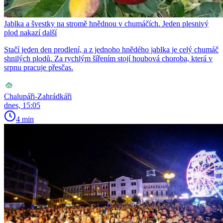
Jablka a švestky na stromě hnědnou v chumáčích. Jeden plesnivý
plod nakazí další
Stačí jeden den prodlení, a z jednoho hnědého jablka je celý chumáč
shnilých plodů. Za rychlým šířením stojí houbová choroba, která v
srpnu pracuje přesčas.
Chalupáři-Zahrádkáři
dnes, 15:05
4 min