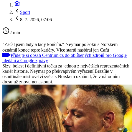
Sport
8. 7. 2026, 07:06
2 min
"Začal jsem tady a tady končím." Neymar po šoku s Norskem
oznámil konec repre kariéry. Více startů nasbíral jen Cafú
Přidejte si obsah Centrum.cz do oblíbených zdrojů pro Google
hledání a Google zprávy
Slzy, bolest i definitivní tečka za jednou z největších reprezentačních
kariér historie. Neymar po překvapivém vyřazení Brazílie v
osmifinále mistrovství světa s Norskem oznámil, že v národním
dresu už znovu nenastoupí.