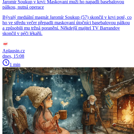
Jaromír Soukup v krvi: Maskovaní muži ho napadli basebalovou
pálkou, nutná operace
Bývalý mediální magnát Jaromír Soukup (57) skončil v krvi poté, co
ho ve středu večer přepadli maskovaní útočníci basebalovou pálkou
a způsobili mu tržná poranění. Někdejší majitel TV Barrandov
skončil v péči lékařů.
Aplausin.cz
dnes, 15:08
1 min