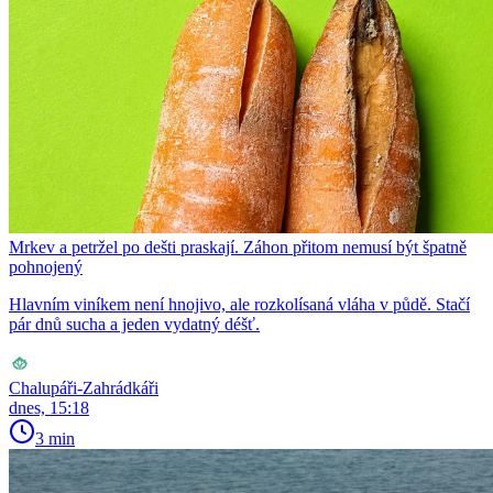
Mrkev a petržel po dešti praskají. Záhon přitom nemusí být špatně
pohnojený
Hlavním viníkem není hnojivo, ale rozkolísaná vláha v půdě. Stačí
pár dnů sucha a jeden vydatný déšť.
Chalupáři-Zahrádkáři
dnes, 15:18
3 min