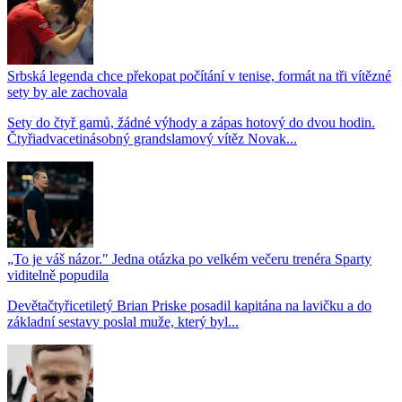
Srbská legenda chce překopat počítání v tenise, formát na tři vítězné
sety by ale zachovala
Sety do čtyř gamů, žádné výhody a zápas hotový do dvou hodin.
Čtyřiadvacetinásobný grandslamový vítěz Novak...
„To je váš názor." Jedna otázka po velkém večeru trenéra Sparty
viditelně popudila
Devětačtyřicetiletý Brian Priske posadil kapitána na lavičku a do
základní sestavy poslal muže, který byl...