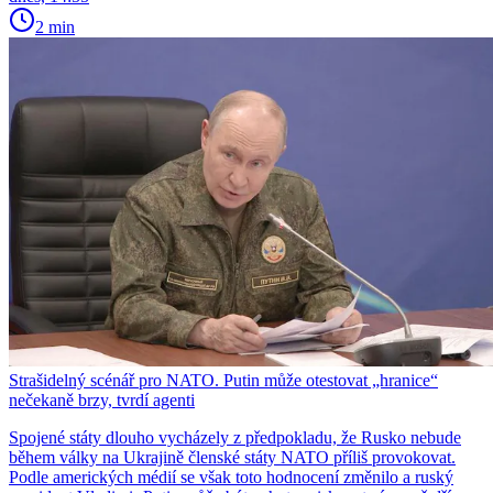
2 min
Strašidelný scénář pro NATO. Putin může otestovat „hranice“
nečekaně brzy, tvrdí agenti
Spojené státy dlouho vycházely z předpokladu, že Rusko nebude
během války na Ukrajině členské státy NATO příliš provokovat.
Podle amerických médií se však toto hodnocení změnilo a ruský