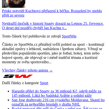
Priske potvrdil Kuchtovo přeřazení k béčku. Rozuzlení by mohlo
přijít ze severu
Nejdražší útočník v historii Sparty dorazil na Letnou 25. července.
O deset dní později chyběl Jan Kuchta v...
Tento článek byl publikován ze zdrojů
SportWin
Články ze SportWin.cz přinášejí svěží pohled na sport – kombinují
aktuální zprávy s lehkostí, nadsázkou i špetkou zábavy. Věnují se
především populárním sportům, jako je fotbal, hokej, tenis nebo
bojové sporty, ale objevují se i méně tradiční témata a kuriózní
momenty ze světa sportovního...
Všechny články tohoto autora →
Další články z kategorie
Sport
Haraslín přišel do Sparty za 36 milionů Kč, odejít může za
145 milionů. Láká ho Saúdská Arábie a solidní gáže
San Jose draftovalo 216 cm vysokého Moldavana. Skauti ho
označili za nejhoršího bruslaře v draftu NHL
Ruské tenisové děti míří do Česka a mění pas. Šéf svazu se