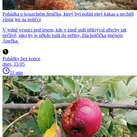
Pohádka o kouzelném hrníčku, který byl pořád plný kakaa a nechtěl
zůstat jen na poličce
V jedné vesnici pod lesem, kde v zimě sníh přikrýval střechy tak
pečlivě, jako by je někdo balil do peřiny, žila holčička jménem
Anežka.
Pohádky bez konce
dnes, 15:05
11 min