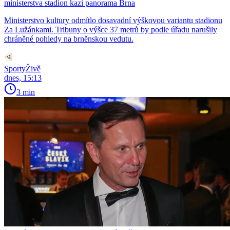
ministerstva stadion kazí panorama Brna
Ministerstvo kultury odmítlo dosavadní výškovou variantu stadionu
Za Lužánkami. Tribuny o výšce 37 metrů by podle úřadu narušily
chráněné pohledy na brněnskou vedutu.
SportyŽivě
dnes, 15:13
3 min