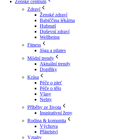
Ženské centrum
Zdraví
Ženské zdraví
Babiččina lékárna
Hubnutí
Duševní zdraví
Wellbeing
Fitness
Jóga a pilates
Módní trendy
Aktuální trendy
Doplňky
Krása
Péče o pleť
Péče o tělo
Vlasy
Nehty
Příběhy ze života
Inspirativní ženy
Rodina & komunita
Výchova
Přátelství
Vztahy