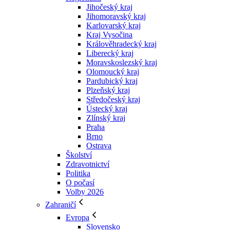
Jihočeský kraj
Jihomoravský kraj
Karlovarský kraj
Kraj Vysočina
Králověhradecký kraj
Liberecký kraj
Moravskoslezský kraj
Olomoucký kraj
Pardubický kraj
Plzeňský kraj
Středočeský kraj
Ústecký kraj
Zlínský kraj
Praha
Brno
Ostrava
Školství
Zdravotnictví
Politika
O počasí
Volby 2026
Zahraničí
Evropa
Slovensko