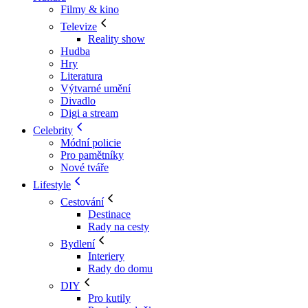
Filmy & kino
Televize
Reality show
Hudba
Hry
Literatura
Výtvarné umění
Divadlo
Digi a stream
Celebrity
Módní policie
Pro pamětníky
Nové tváře
Lifestyle
Cestování
Destinace
Rady na cesty
Bydlení
Interiery
Rady do domu
DIY
Pro kutily