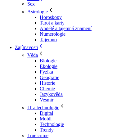
Sex
Astrologie
Horoskopy
Tarot a karty
Andělé a tajemná znamení
Numerologie
Tajemno
Zajímavosti
Věda
Biologie
Ekologie
Fyzika
Geografie
Historie
Chemie
Jazykověda
Vesmír
IT a technologie
Digital
Mobil
Technologie
Trendy
True crime