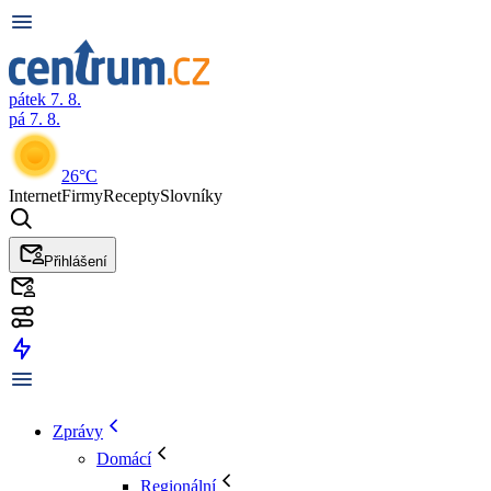
pátek 7. 8.
pá 7. 8.
26°C
Internet
Firmy
Recepty
Slovníky
Přihlášení
Zprávy
Domácí
Regionální