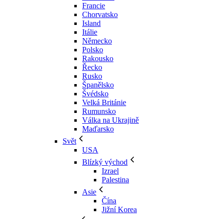
Francie
Chorvatsko
Island
Itálie
Německo
Polsko
Rakousko
Řecko
Rusko
Španělsko
Švédsko
Velká Británie
Rumunsko
Válka na Ukrajině
Maďarsko
Svět
USA
Blízký východ
Izrael
Palestina
Asie
Čína
Jižní Korea