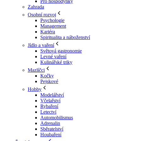
Pro hospodyňky
Zahrada
Osobní rozvoj
Psychologie
Management
Kariéra
Spiritualita a náboženství
Jídlo a vaření
Světová gastronomie
Levné vaření
Kulinářské triky
Mazlíčci
Kočky
Pejskové
Hobby
Modelářství
Včelařství
Rybaření
Letectví
Automobilismus
Adrenalin
Sběratelství
Houbaření