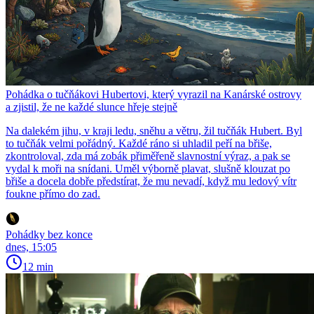
Pohádka o tučňákovi Hubertovi, který vyrazil na Kanárské ostrovy
a zjistil, že ne každé slunce hřeje stejně
Na dalekém jihu, v kraji ledu, sněhu a větru, žil tučňák Hubert. Byl
to tučňák velmi pořádný. Každé ráno si uhladil peří na břiše,
zkontroloval, zda má zobák přiměřeně slavnostní výraz, a pak se
vydal k moři na snídani. Uměl výborně plavat, slušně klouzat po
břiše a docela dobře předstírat, že mu nevadí, když mu ledový vítr
foukne přímo do zad.
Pohádky bez konce
dnes, 15:05
12 min