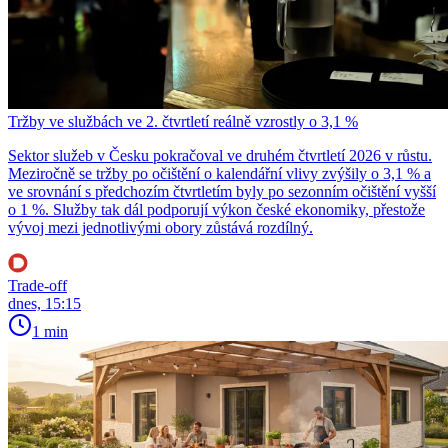
Tržby ve službách ve 2. čtvrtletí reálně vzrostly o 3,1 %
Sektor služeb v Česku pokračoval ve druhém čtvrtletí 2026 v růstu.
Meziročně se tržby po očištění o kalendářní vlivy zvýšily o 3,1 % a
ve srovnání s předchozím čtvrtletím byly po sezonním očištění vyšší
o 1 %. Služby tak dál podporují výkon české ekonomiky, přestože
vývoj mezi jednotlivými obory zůstává rozdílný.
Trade-off
dnes, 15:15
1 min