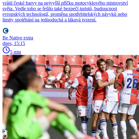
vrátil české barvy na nejvyšší příčku motocyklového mistrovství
světa. Vedle toho se řešilo také bezpečí turistů, budoucnost
evropských technologií, proměna spotřebitelských návyků nebo
limity spoléhání na jednoduchá a lákavá tvrzení.
Be Native extra
dnes, 15:15
5 min