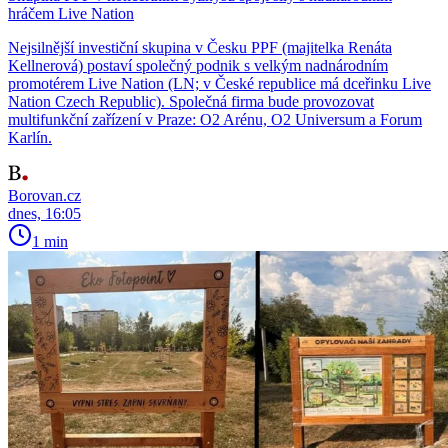
hráčem Live Nation
Nejsilnější investiční skupina v Česku PPF (majitelka Renáta
Kellnerová) postaví společný podnik s velkým nadnárodním
promotérem Live Nation (LN; v České republice má dceřinku Live
Nation Czech Republic). Společná firma bude provozovat
multifunkční zařízení v Praze: O2 Arénu, O2 Universum a Forum
Karlín.
Borovan.cz
dnes, 16:05
1 min