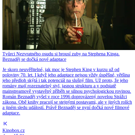
Tvůrci Nezvratného osudu si brousí zuby na Stephena Kinga.
Beznaděj se dočká nové adaptace
Je skoro neuvěřitelné, jak moc je Stephen King v kurzu už od
poloviny 70. let. I když jeho adaptace nejsou vždy úspěšné, většina
jeho předloh skýtá i tak potenciál na slušný film. Už proto, že jeho
romány mají rozeznatelný styl, jasnou strukturu a v podstatě
mainstreamově vystavěný příběh se silnou psychologickou rovinou.
Román Beznaděj vyšel v roce 1996 doprovázený novelou Strážci
zákona. Obě knihy pracují se stejnými postavami, ale v jiných rolích
a jiném sledu událostí. Právě Beznaděj se nyní dočká nové filmové
adaptace.
Kinobox.cz