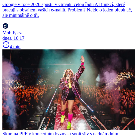
Google v roce 2026 spustil v Gmailu celou řadu AI funkcí, které
pracují s obsahem vašich e-mailů. Problém? Nejde o jeden přepínač,
ale minimálně o tři.
Mobify.cz
dnes, 16:17
4 min
Skupina PPF v koncertním byznysu spojí síly s nadnárodním