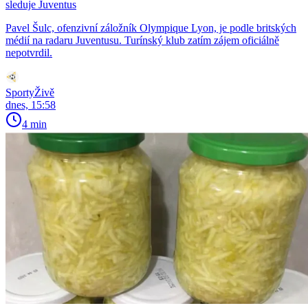
sleduje Juventus
Pavel Šulc, ofenzivní záložník Olympique Lyon, je podle britských
médií na radaru Juventusu. Turínský klub zatím zájem oficiálně
nepotvrdil.
SportyŽivě
dnes, 15:58
4 min