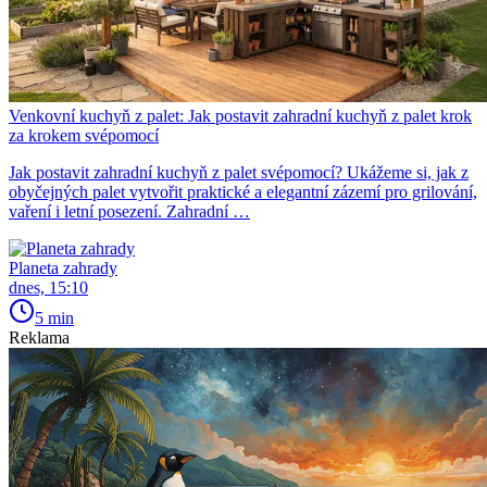
Venkovní kuchyň z palet: Jak postavit zahradní kuchyň z palet krok
za krokem svépomocí
Jak postavit zahradní kuchyň z palet svépomocí? Ukážeme si, jak z
obyčejných palet vytvořit praktické a elegantní zázemí pro grilování,
vaření i letní posezení. Zahradní …
Planeta zahrady
dnes, 15:10
5 min
Reklama