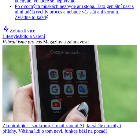
kuchyně, ve které se neplýtvalo
Po ovocných muškách nezbyde ani stopa. Tato geniální past s
nimi udělá rychlý proces a nebude vás stát ani korunu.
Zvládne to každý
Zobrazit více
Lifestyle
Jídlo a vaření
Vybrali jsme pro vás
Magazíny a zajímavosti
Zkontrolujte si soukromí, Gmail zapnul AI, která čte e-maily i
přílohy. Většina lidí o tom neví, funkce běží na pozadí