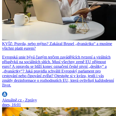
KVÍZ: Pravda, nebo mýtus? Zakázal Brusel „dvanáctku“ a musíme
všichni platit eurem?
Evropská unie bývá častým terčem zavádějících tvrzení a virálních
příspěvků na sociálních sítích. Musí všechny země EU přijmout
euro? A opravdu se blíží konec označení české pivní „desítky“ a
„dvanáctky“? Jaká pravidla schválil Evropský parlament pro
cestování nebo čipování zvířat? Otestujte si v kvízu, jestli i vás
zmátly dezinformace o rozhodnutích EU, která ovlivňují každodenní
život.
Aktuálně.cz - Zprávy
dnes, 16:01