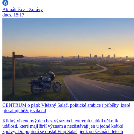
Aktuálně.cz - Zprávy
dnes, 15:17
CENTRUM o páté: Vítězný Salač, politické ambice i příběhy, které
přesahují běžný víkend
Klidný víkendový den bez výrazných extrémů nabídl několik
událostí, které mají širší význam a nezůstávají jen u jedné krátké
zprávy. Do popředí se dostal Filip Salač, jenž po šestnácti letech