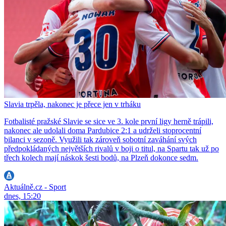
Slavia trpěla, nakonec je přece jen v trháku
Fotbalisté pražské Slavie se sice ve 3. kole první ligy herně trápili,
nakonec ale udolali doma Pardubice 2:1 a udrželi stoprocentní
bilanci v sezoně. Využili tak zároveň sobotní zaváhání svých
předpokládaných největších rivalů v boji o titul, na Spartu tak už po
třech kolech mají náskok šesti bodů, na Plzeň dokonce sedm.
Aktuálně.cz - Sport
dnes, 15:20