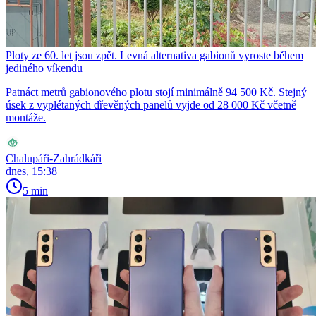
Ploty ze 60. let jsou zpět. Levná alternativa gabionů vyroste během
jediného víkendu
Patnáct metrů gabionového plotu stojí minimálně 94 500 Kč. Stejný
úsek z vyplétaných dřevěných panelů vyjde od 28 000 Kč včetně
montáže.
Chalupáři-Zahrádkáři
dnes, 15:38
5 min