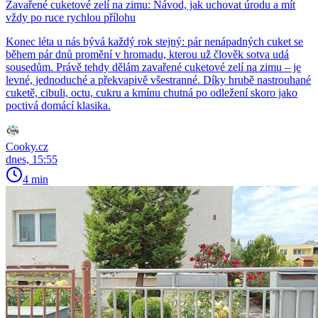
Zavařené cuketové zelí na zimu: Návod, jak uchovat úrodu a mít
vždy po ruce rychlou přílohu
Konec léta u nás bývá každý rok stejný: pár nenápadných cuket se
během pár dnů promění v hromadu, kterou už člověk sotva udá
sousedům. Právě tehdy dělám zavařené cuketové zelí na zimu – je
levné, jednoduché a překvapivě všestranné. Díky hrubě nastrouhané
cuketě, cibuli, octu, cukru a kmínu chutná po odležení skoro jako
poctivá domácí klasika.
Cooky.cz
dnes, 15:55
4 min