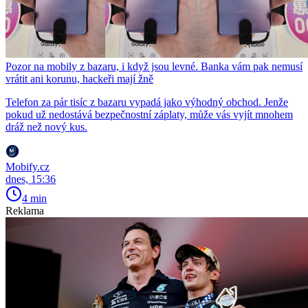
Pozor na mobily z bazaru, i když jsou levné. Banka vám pak nemusí
vrátit ani korunu, hackeři mají žně
Telefon za pár tisíc z bazaru vypadá jako výhodný obchod. Jenže
pokud už nedostává bezpečnostní záplaty, může vás vyjít mnohem
dráž než nový kus.
Mobify.cz
dnes, 15:36
4 min
Reklama