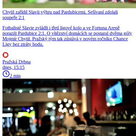
Chytil zařídil Slavii výhru nad Pardubicemi. Sešívaní zdolali
soupeře 2:1
Fotbalisté Slavie zvládli i třetí ligové kolo a ve Fortuna Areně
porazili Pardubice 2:1. O vítězství domácích se postaral dvěma góly
Mojmír Chytil. Pražský tým tak zůstává v novém ročníku Chance
Ligy bez ztráty bodu.
Pražská Drbna
dnes, 15:15
2 min