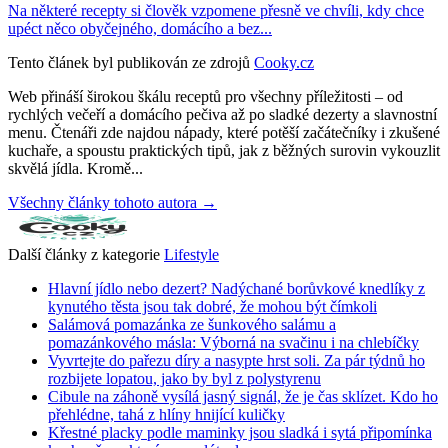
Na některé recepty si člověk vzpomene přesně ve chvíli, kdy chce
upéct něco obyčejného, domácího a bez...
Tento článek byl publikován ze zdrojů
Cooky.cz
Web přináší širokou škálu receptů pro všechny příležitosti – od
rychlých večeří a domácího pečiva až po sladké dezerty a slavnostní
menu. Čtenáři zde najdou nápady, které potěší začátečníky i zkušené
kuchaře, a spoustu praktických tipů, jak z běžných surovin vykouzlit
skvělá jídla. Kromě...
Všechny články tohoto autora →
Další články z kategorie
Lifestyle
Hlavní jídlo nebo dezert? Nadýchané borůvkové knedlíky z
kynutého těsta jsou tak dobré, že mohou být čímkoli
Salámová pomazánka ze šunkového salámu a
pomazánkového másla: Výborná na svačinu i na chlebíčky
Vyvrtejte do pařezu díry a nasypte hrst soli. Za pár týdnů ho
rozbijete lopatou, jako by byl z polystyrenu
Cibule na záhoně vysílá jasný signál, že je čas sklízet. Kdo ho
přehlédne, tahá z hlíny hnijící kuličky
Křestné placky podle maminky jsou sladká i sytá připomínka