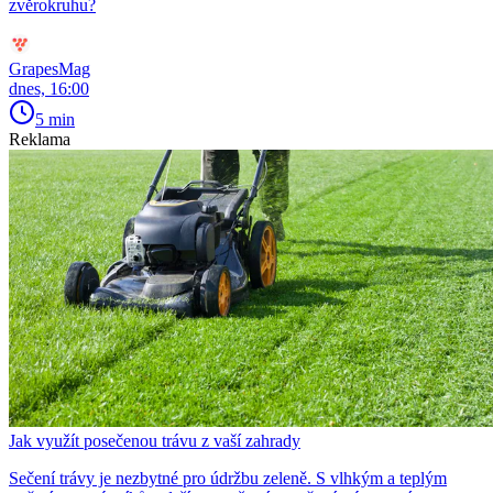
zvěrokruhu?
GrapesMag
dnes, 16:00
5 min
Reklama
Jak využít posečenou trávu z vaší zahrady
Sečení trávy je nezbytné pro údržbu zeleně. S vlhkým a teplým