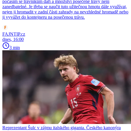
počasím se trávníkům daří a množství posečené trávy není
zanedbatelné. Je třeba se naučit tuto užitečnou hmotu dále využívat,
nejen ji hromadit v zadní části zahrady na nevzhledné hromadě nebo
ji vyvážet do kontejneru na posečenou trávu.
FAJNTIP.cz
dnes, 16:00
3 min
Reprezentant Šulc v zájmu italského giganta. Českého kanonýra