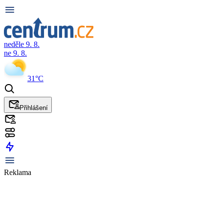
neděle 9. 8.
ne 9. 8.
31°C
Přihlášení
Reklama