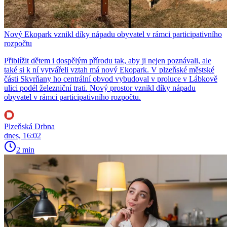
Nový Ekopark vznikl díky nápadu obyvatel v rámci participativního
rozpočtu
Přiblížit dětem i dospělým přírodu tak, aby ji nejen poznávali, ale
také si k ní vytvářeli vztah má nový Ekopark. V plzeňské městské
části Skvrňany ho centrální obvod vybudoval v proluce v Lábkově
ulici podél železniční trati. Nový prostor vznikl díky nápadu
obyvatel v rámci participativního rozpočtu.
Plzeňská Drbna
dnes, 16:02
2 min