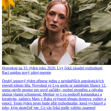
Horoskop na 33. týden roku 2026: Lvy čeká zásadní rozhodnutí,
Raci najdou nový zdroj energie
Druhý srpnový týden přinese jednu z nejsilnějších astrologických
energií tohoto léta. Novoluní ve Lvu spolu se zatměním Slunce 12.
srpna otevře prostor pro nové začátky, osobní proměnu a odvahu
ukázat vlastní schopnosti. Merkur ve Lvu podpoří komunikaci a
kreativitu, zatímco Mars v Raku zvýrazní témata domova, rodiny a
emocí. Tento týden proto bude přát rozhodnutím, která vycházejí z
toho, kým skutečně jste. Co vás čeká podle vašeho znamení