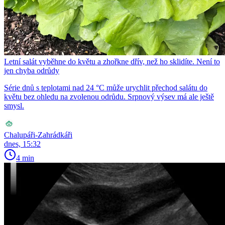
Letní salát vyběhne do květu a zhořkne dřív, než ho sklidíte. Není to
jen chyba odrůdy
Série dnů s teplotami nad 24 °C může urychlit přechod salátu do
květu bez ohledu na zvolenou odrůdu. Srpnový výsev má ale ještě
smysl.
Chalupáři-Zahrádkáři
dnes, 15:32
4 min