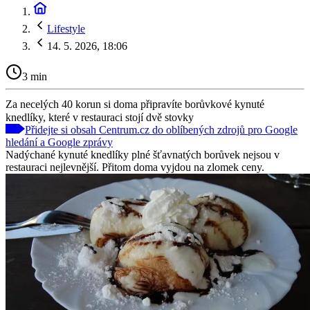
Lifestyle
14. 5. 2026, 18:06
3 min
Za necelých 40 korun si doma připravíte borůvkové kynuté
knedlíky, které v restauraci stojí dvě stovky
Přidejte si obsah Centrum.cz do oblíbených zdrojů pro Google
hledání a Google zprávy
Nadýchané kynuté knedlíky plné šťavnatých borůvek nejsou v
restauraci nejlevnější. Přitom doma vyjdou na zlomek ceny.