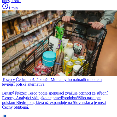
dnes, 15:01
1 min
Tesco v Česku možná končí. Mohla by ho nahradit mnohem
levnější polská alternativa
Britský řetězec Tesco podle spekulací zvažuje odchod ze střední
Evropy. Analytici vidí jako nejpravděpodobnějšího nástupce
polskou Biedronku, která už expanduje na Slovensku a je mezi
Čechy oblíbená.