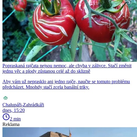
Popraskaná rajčata nejsou nemoc, ale chyba v zálivce. Stačí změnit
jednu věc a plody zůstanou celé až do sklizně
Aby vám už neprasklo ani jedno rajče, naučte se tomuto problému
předcházet. Mnohdy stačí zcela banální triky.
Chalupáři-Zahrádkáři
dnes, 15:20
2 min
Reklama