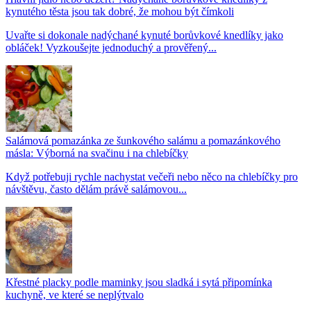
kynutého těsta jsou tak dobré, že mohou být čímkoli
Uvařte si dokonale nadýchané kynuté borůvkové knedlíky jako
obláček! Vyzkoušejte jednoduchý a prověřený...
Salámová pomazánka ze šunkového salámu a pomazánkového
másla: Výborná na svačinu i na chlebíčky
Když potřebuji rychle nachystat večeři nebo něco na chlebíčky pro
návštěvu, často dělám právě salámovou...
Křestné placky podle maminky jsou sladká i sytá připomínka
kuchyně, ve které se neplýtvalo