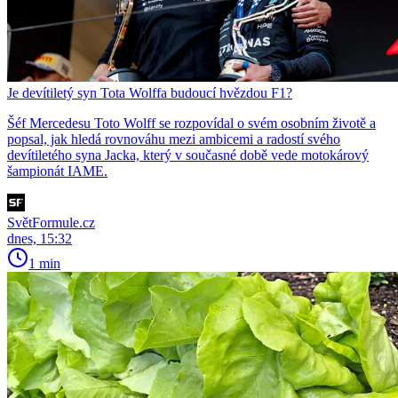
Je devítiletý syn Tota Wolffa budoucí hvězdou F1?
Šéf Mercedesu Toto Wolff se rozpovídal o svém osobním životě a
popsal, jak hledá rovnováhu mezi ambicemi a radostí svého
devítiletého syna Jacka, který v současné době vede motokárový
šampionát IAME.
SvětFormule.cz
dnes, 15:32
1 min