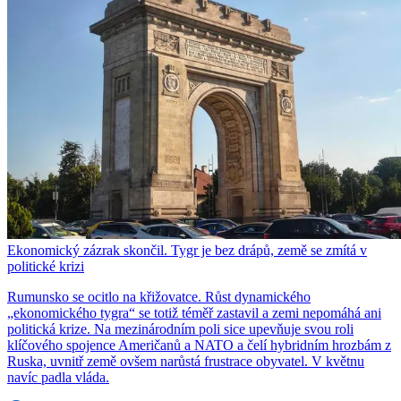
Ekonomický zázrak skončil. Tygr je bez drápů, země se zmítá v
politické krizi
Rumunsko se ocitlo na křižovatce. Růst dynamického
„ekonomického tygra“ se totiž téměř zastavil a zemi nepomáhá ani
politická krize. Na mezinárodním poli sice upevňuje svou roli
klíčového spojence Američanů a NATO a čelí hybridním hrozbám z
Ruska, uvnitř země ovšem narůstá frustrace obyvatel. V květnu
navíc padla vláda.