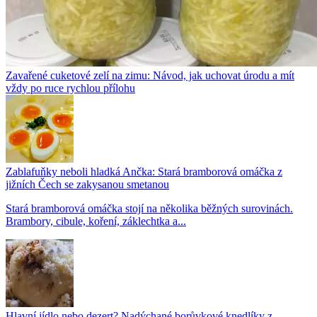
Zavařené cuketové zelí na zimu: Návod, jak uchovat úrodu a mít
vždy po ruce rychlou přílohu
Zablafuňky neboli hladká Ančka: Stará bramborová omáčka z
jižních Čech se zakysanou smetanou
Stará bramborová omáčka stojí na několika běžných surovinách.
Brambory, cibule, koření, záklechtka a...
Hlavní jídlo nebo dezert? Nadýchané borůvkové knedlíky z