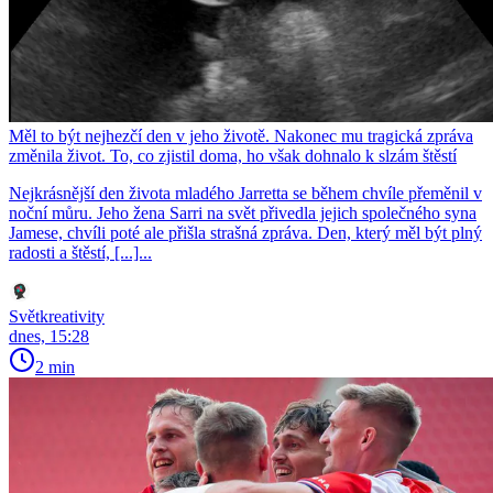
Měl to být nejhezčí den v jeho životě. Nakonec mu tragická zpráva
změnila život. To, co zjistil doma, ho však dohnalo k slzám štěstí
Nejkrásnější den života mladého Jarretta se během chvíle přeměnil v
noční můru. Jeho žena Sarri na svět přivedla jejich společného syna
Jamese, chvíli poté ale přišla strašná zpráva. Den, který měl být plný
radosti a štěstí, [...]...
Světkreativity
dnes, 15:28
2 min