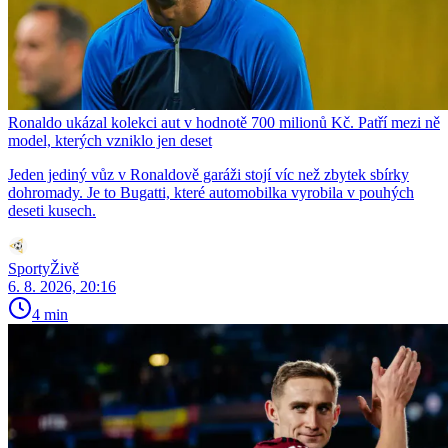
Ronaldo ukázal kolekci aut v hodnotě 700 milionů Kč. Patří mezi ně
model, kterých vzniklo jen deset
Jeden jediný vůz v Ronaldově garáži stojí víc než zbytek sbírky
dohromady. Je to Bugatti, které automobilka vyrobila v pouhých
deseti kusech.
SportyŽivě
6. 8. 2026, 20:16
4 min