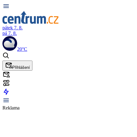
pátek 7. 8.
pá 7. 8.
20°C
Přihlášení
Reklama