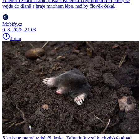
Dílenská značka Lidlu přišla s Bluetooth reproduktorem, který se
vejde do dlaně a hraje mnohem lépe, než by člověk čekal.
Mobify.cz
6. 8. 2026, 21:08
3 min
5 let jsme marně vyháněli krtka. Zahradník vzal kuchyňský odpad,