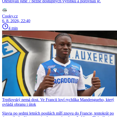
Otestovali jsme 7 běžně dostupných výrobků a porovnali je.
Cooky.cz
6. 8. 2026, 22:40
4 min
Trpišovský nemá dost. Ve Francii loví rychlíka Mandengueho, který
ovládá obranu i útok
Slavia po sedmi letních posilách míří znovu do Francie, tentokrát po