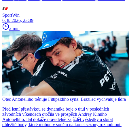
SportWin
6. 8. 2026, 23:39
2 min
Otec Antonelliho trénuje Fittipaldiho syna: Brazilec vychvaluje lídra
Před letní přestávkou se dynamika boje o titul v posledních
závodních víkendech otočila ve prospěch Andrey Kimiho
Antonelliho. Ital dokáže pravidelně zajíždět výsledky a sbírat
důležité body, které mohou v součtu na konci sezony rozhodnout.