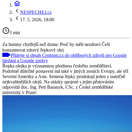
NESPECHEJ.cz
17. 5. 2026, 18:00
3 min
Za humny chytřejší než doma: Proč by měli nezdraví Češi
konzumovat zdravý řepkový olej
Přidejte si obsah Centrum.cz do oblíbených zdrojů pro Google
hledání a Google zprávy
Řepka olejka je významnou plodinou českého zemědělství.
Podobně důležité postavení má také v jiných zemích Evropy, ale též
Severní Ameriky a Asie. Semena řepky produkují jeden z nutričně
nejkvalitnějších olejů. Na otázky spojené s jejím pěstováním
odpovídá doc. Ing. Petr Baranyk, CSc. z České zemědělské
univerzity v Praze: