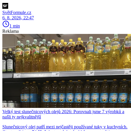
SvětFormule.cz
6. 8. 2026, 22:47
1 min
Reklama
Velký test slunečnicových olejů 2026: Porovnali jsme 7 výrobků a
našli ty nejkvalitnější
Slunečnicový olej patří mezi nejčastěji používané tuky v kuchyních.