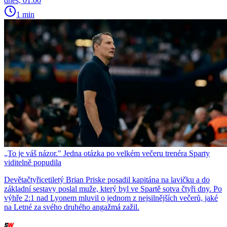
dnes, 01:00
1 min
„To je váš názor." Jedna otázka po velkém večeru trenéra Sparty
viditelně popudila
Devětačtyřicetiletý Brian Priske posadil kapitána na lavičku a do
základní sestavy poslal muže, který byl ve Spartě sotva čtyři dny. Po
výhře 2:1 nad Lyonem mluvil o jednom z nejsilnějších večerů, jaké
na Letné za svého druhého angažmá zažil.