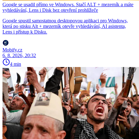
Google se usadil přímo ve Windows. Stačí ALT + mezerník a máte
vyhledávání, Lens i Disk bez otevření prohlížeče
Google spustil samostatnou desktopovou aplikaci pro Windows,
která po stisku Alt + mezerník otevře vyhledávání, AI asistenta,
Lens i přístup k Disku.
Mobify.cz
6. 8. 2026, 20:32
4 min