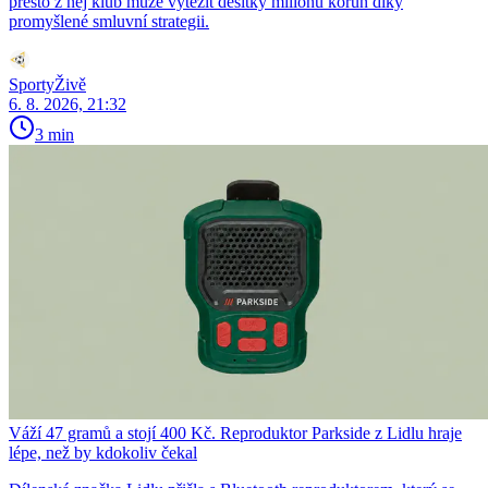
přesto z něj klub může vytěžit desítky milionů korun díky
promyšlené smluvní strategii.
SportyŽivě
6. 8. 2026, 21:32
3 min
Váží 47 gramů a stojí 400 Kč. Reproduktor Parkside z Lidlu hraje
lépe, než by kdokoliv čekal