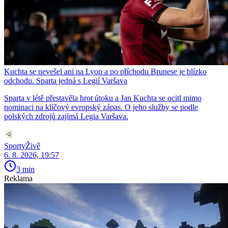
Kuchta se nevešel ani na Lyon a po příchodu Brunese je blízko
odchodu. Sparta jedná s Legií Varšava
Sparta v létě přestavěla hrot útoku a Jan Kuchta se ocitl mimo
nominaci na klíčový evropský zápas. O jeho služby se podle
polských zdrojů zajímá Legia Varšava.
SportyŽivě
6. 8. 2026, 19:57
3 min
Reklama