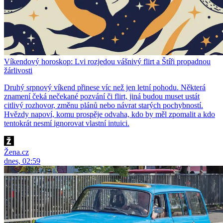
Víkendový horoskop: Lvi rozjedou vášnivý flirt a Štíři propadnou
žárlivosti
Druhý srpnový víkend přinese víc než jen letní pohodu. Některá
znamení čeká nečekané pozvání či flirt, jiná budou muset ustát
citlivý rozhovor, změnu plánů nebo návrat starých pochybností.
Hvězdy napoví, komu prospěje odvaha, kdo by měl zpomalit a kdo
tentokrát nesmí ignorovat vlastní intuici.
Žena.cz
dnes, 02:59