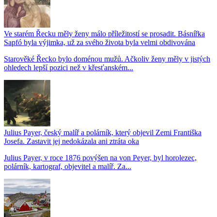
Ve starém Řecku měly ženy málo příležitostí se prosadit. Básnířka
Sapfó byla výjimka, už za svého života byla velmi obdivována
Starověké Řecko bylo doménou mužů. Ačkoliv ženy měly v jistých
ohledech lepší pozici než v křesťanském...
Julius Payer, český malíř a polárník, který objevil Zemi Františka
Josefa. Zastavit jej nedokázala ani ztráta oka
Julius Payer, v roce 1876 povýšen na von Peyer, byl horolezec,
polárník, kartograf, objevitel a malíř. Za...