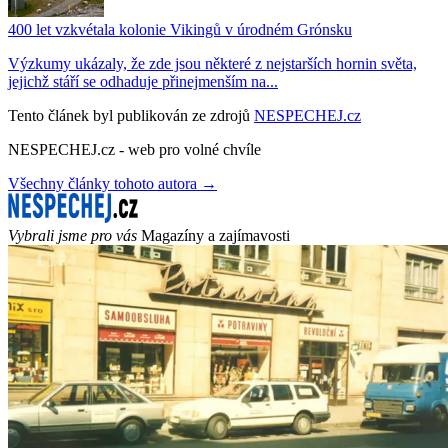
400 let vzkvétala kolonie Vikingů v úrodném Grónsku
Výzkumy ukázaly, že zde jsou některé z nejstarších hornin světa,
jejichž stáří se odhaduje přinejmenším na...
Tento článek byl publikován ze zdrojů
NESPECHEJ.cz
NESPECHEJ.cz - web pro volné chvíle
Všechny články tohoto autora →
Vybrali jsme pro vás
Magazíny a zajímavosti