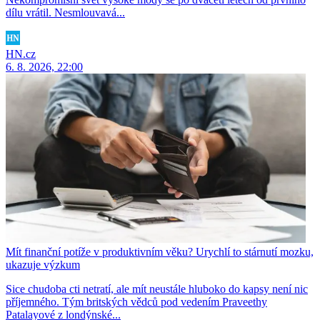
dílu vrátil. Nesmlouvavá...
HN.cz
6. 8. 2026, 22:00
Mít finanční potíže v produktivním věku? Urychlí to stárnutí mozku,
ukazuje výzkum
Sice chudoba cti netratí, ale mít neustále hluboko do kapsy není nic
příjemného. Tým britských vědců pod vedením Praveethy
Patalayové z londýnské...