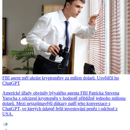
FBI agent měl ukrást kryptoměny za milion dolarů. Usvědčil ho
ChatGPT
Americké úřady obvinily bývalého agenta FBI Patricka Stevena
Yarocha z odcizení kryptoměn v hodnotě přibližně jednoho milionu
dolarů. Mezi nejzajímavější důkazy patří jeho konverzace s
ChatGPT, ve kterých údajně řešil investování peněz i odchod z
USA.