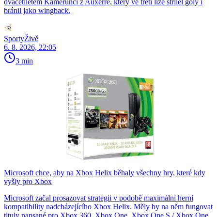
dvacetiletém Kamerunci z Auxerre, který ve třetí lize střílel góly i
bránil jako wingback.
SportyŽivě
6. 8. 2026, 22:05
3 min
Microsoft chce, aby na Xbox Helix běhaly všechny hry, které kdy
vyšly pro Xbox
Microsoft začal prosazovat strategii v podobě maximální herní
kompatibility nadcházejícího Xbox Helix. Měly by na něm fungovat
tituly napsané pro Xbox 360, Xbox One, Xbox One S / Xbox One