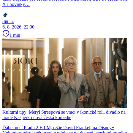
X i novinky…
diit.cz
6. 8. 2026, 22:00
1 min
Kulturní tipy: Meryl Streepová se vrací v ikonické roli, divadlo na
hradě Kašperk i nová česká komedie
Ďábel nosí Pradu 2 FILM, režie David Frankel, na Disney+
Nekompromisní svět vysoké módy se po dvaceti letech od prvního