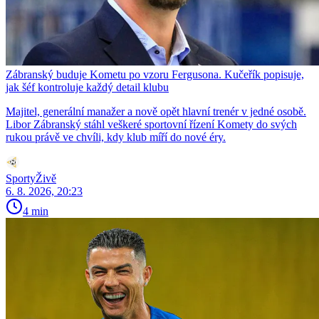
Zábranský buduje Kometu po vzoru Fergusona. Kučeřík popisuje,
jak šéf kontroluje každý detail klubu
Majitel, generální manažer a nově opět hlavní trenér v jedné osobě.
Libor Zábranský stáhl veškeré sportovní řízení Komety do svých
rukou právě ve chvíli, kdy klub míří do nové éry.
SportyŽivě
6. 8. 2026, 20:23
4 min