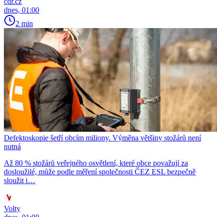
cdr.cz
dnes, 01:00
2 min
Defektoskopie šetří obcím miliony. Výměna většiny stožárů není
nutná
Až 80 % stožárů veřejného osvětlení, které obce považují za
dosloužilé, může podle měření společnosti ČEZ ESL bezpečně
sloužit i…
Volty