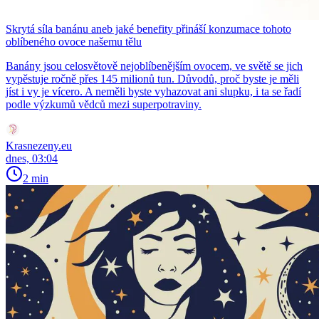
Skrytá síla banánu aneb jaké benefity přináší konzumace tohoto
oblíbeného ovoce našemu tělu
Banány jsou celosvětově nejoblíbenějším ovocem, ve světě se jich
vypěstuje ročně přes 145 milionů tun. Důvodů, proč byste je měli
jíst i vy je vícero. A neměli byste vyhazovat ani slupku, i ta se řadí
podle výzkumů vědců mezi superpotraviny.
Krasnezeny.eu
dnes, 03:04
2 min