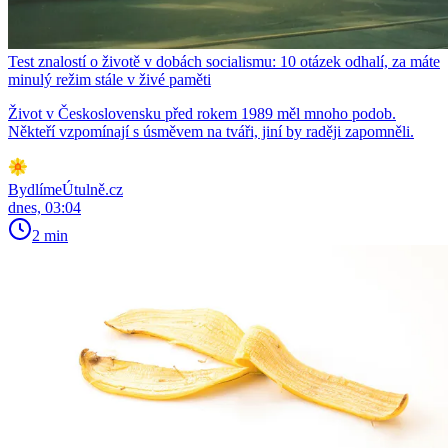
Test znalostí o životě v dobách socialismu: 10 otázek odhalí, za máte
minulý režim stále v živé paměti
Život v Československu před rokem 1989 měl mnoho podob.
Někteří vzpomínají s úsměvem na tváři, jiní by raději zapomněli.
BydlímeÚtulně.cz
dnes, 03:04
2 min