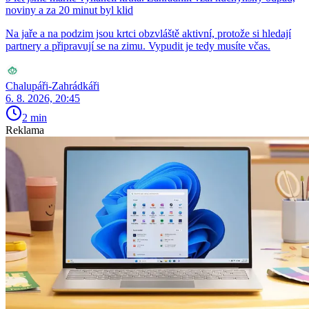
noviny a za 20 minut byl klid
Na jaře a na podzim jsou krtci obzvláště aktivní, protože si hledají
partnery a připravují se na zimu. Vypudit je tedy musíte včas.
Chalupáři-Zahrádkáři
6. 8. 2026, 20:45
2 min
Reklama