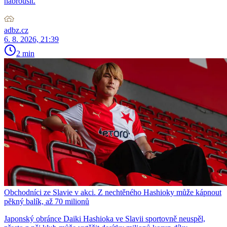
nabrousit.
adbz.cz
6. 8. 2026, 21:39
2 min
Obchodníci ze Slavie v akci. Z nechtěného Hashioky může kápnout
pěkný balík, až 70 milionů
Japonský obránce Daiki Hashioka ve Slavii sportovně neuspěl,