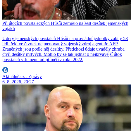
Při útocích povstaleckých Húsíů zemřelo na šest desítek jemenských
vojáků
Údery jemenských povstalců Húsíů na provládní jednotky zabily 58
lidí, řekl ve čtvrtek nejmenovaný vojenský zdroj agentuře AFP.
Zraněných jsou podle něj desítky. Předchozí údaje uváděly zhruba
čtyři desítky mrtvých. Mohlo by se tak jednat o nejkrvavější útok
povstalců v Jemenu od příměří z roku 2022.
Aktuálně.cz - Zprávy
6. 8. 2026, 20:27