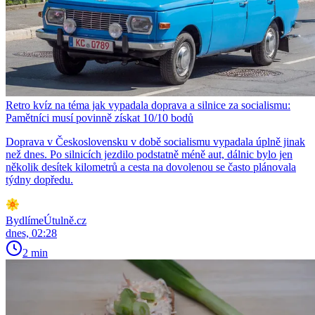
Retro kvíz na téma jak vypadala doprava a silnice za socialismu:
Pamětníci musí povinně získat 10/10 bodů
Doprava v Československu v době socialismu vypadala úplně jinak
než dnes. Po silnicích jezdilo podstatně méně aut, dálnic bylo jen
několik desítek kilometrů a cesta na dovolenou se často plánovala
týdny dopředu.
BydlímeÚtulně.cz
dnes, 02:28
2 min