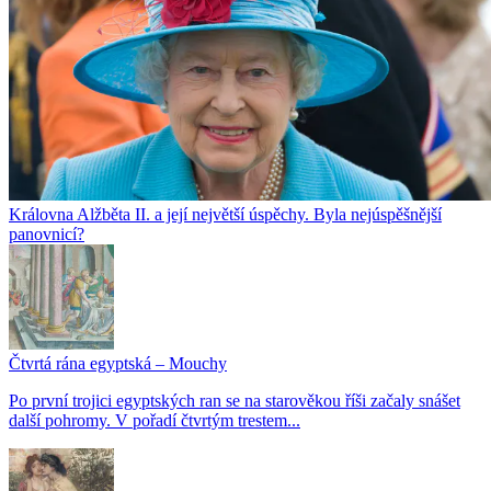
Královna Alžběta II. a její největší úspěchy. Byla nejúspěšnější
panovnicí?
Čtvrtá rána egyptská – Mouchy
Po první trojici egyptských ran se na starověkou říši začaly snášet
další pohromy. V pořadí čtvrtým trestem...