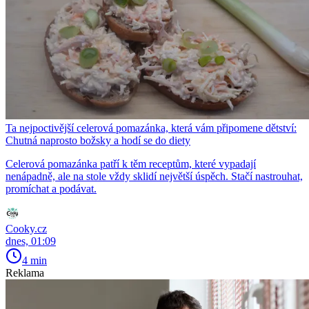
Ta nejpoctivější celerová pomazánka, která vám připomene dětství:
Chutná naprosto božsky a hodí se do diety
Celerová pomazánka patří k těm receptům, které vypadají
nenápadně, ale na stole vždy sklidí největší úspěch. Stačí nastrouhat,
promíchat a podávat.
Cooky.cz
dnes, 01:09
4 min
Reklama