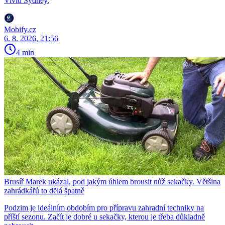
Vivid Sydney.
Mobify.cz
6. 8. 2026, 21:56
4 min
Brusíř Marek ukázal, pod jakým úhlem brousit nůž sekačky. Většina
zahrádkářů to dělá špatně
Podzim je ideálním obdobím pro přípravu zahradní techniky na
příští sezonu. Začít je dobré u sekačky, kterou je třeba důkladně