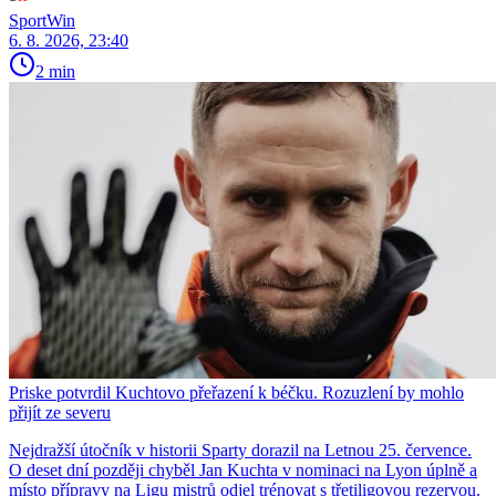
SportWin
6. 8. 2026, 23:40
2 min
Priske potvrdil Kuchtovo přeřazení k béčku. Rozuzlení by mohlo
přijít ze severu
Nejdražší útočník v historii Sparty dorazil na Letnou 25. července.
O deset dní později chyběl Jan Kuchta v nominaci na Lyon úplně a
místo přípravy na Ligu mistrů odjel trénovat s třetiligovou rezervou.