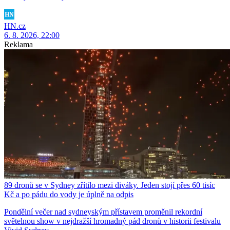
HN.cz
6. 8. 2026, 22:00
Reklama
89 dronů se v Sydney zřítilo mezi diváky. Jeden stojí přes 60 tisíc
Kč a po pádu do vody je úplně na odpis
Pondělní večer nad sydneyským přístavem proměnil rekordní
světelnou show v nejdražší hromadný pád dronů v historii festivalu