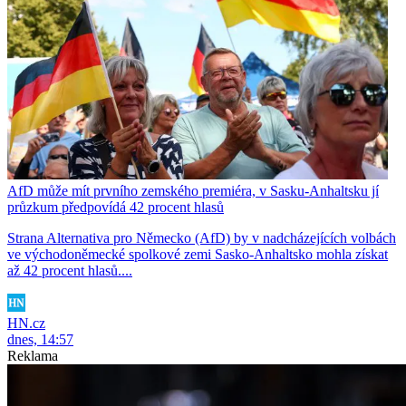
AfD může mít prvního zemského premiéra, v Sasku-Anhaltsku jí
průzkum předpovídá 42 procent hlasů
Strana Alternativa pro Německo (AfD) by v nadcházejících volbách
ve východoněmecké spolkové zemi Sasko-Anhaltsko mohla získat
až 42 procent hlasů....
HN.cz
dnes, 14:57
Reklama