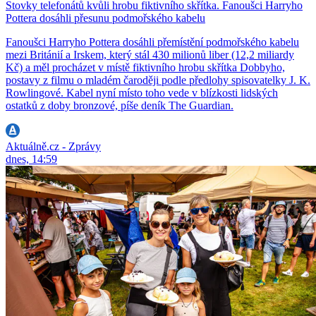
Stovky telefonátů kvůli hrobu fiktivního skřítka. Fanoušci Harryho
Pottera dosáhli přesunu podmořského kabelu
Fanoušci Harryho Pottera dosáhli přemístění podmořského kabelu
mezi Británií a Irskem, který stál 430 milionů liber (12,2 miliardy
Kč) a měl procházet v místě fiktivního hrobu skřítka Dobbyho,
postavy z filmu o mladém čaroději podle předlohy spisovatelky J. K.
Rowlingové. Kabel nyní místo toho vede v blízkosti lidských
ostatků z doby bronzové, píše deník The Guardian.
Aktuálně.cz - Zprávy
dnes, 14:59