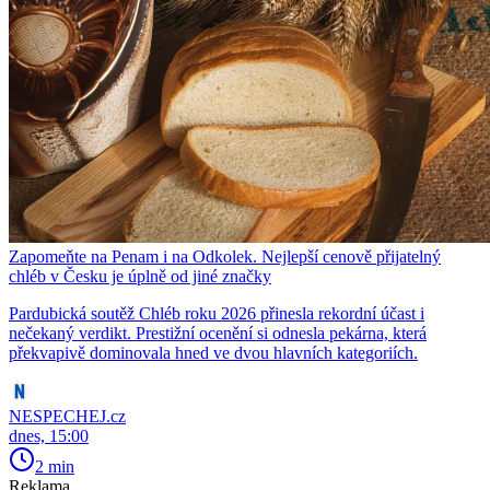
Zapomeňte na Penam i na Odkolek. Nejlepší cenově přijatelný
chléb v Česku je úplně od jiné značky
Pardubická soutěž Chléb roku 2026 přinesla rekordní účast i
nečekaný verdikt. Prestižní ocenění si odnesla pekárna, která
překvapivě dominovala hned ve dvou hlavních kategoriích.
NESPECHEJ.cz
dnes, 15:00
2 min
Reklama