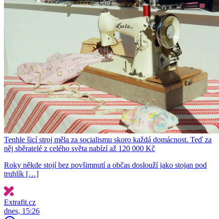
Tenhle šicí stroj měla za socialismu skoro každá domácnost. Teď za
něj sběratelé z celého světa nabízí až 120 000 Kč
Roky někde stojí bez povšimnutí a občas doslouží jako stojan pod
truhlík […]
Extrafit.cz
dnes, 15:26