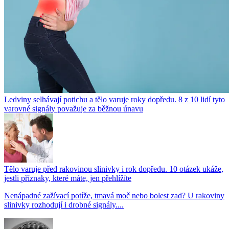
Ledviny selhávají potichu a tělo varuje roky dopředu. 8 z 10 lidí tyto
varovné signály považuje za běžnou únavu
Tělo varuje před rakovinou slinivky i rok dopředu. 10 otázek ukáže,
jestli příznaky, které máte, jen přehlížíte
Nenápadné zažívací potíže, tmavá moč nebo bolest zad? U rakoviny
slinivky rozhodují i drobné signály....