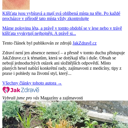
Klíšťata jsou vybíravá a mají svá oblíbená místa na těle. Po každé
procházce v přírodě tato místa vždy zkontrolujte
Máme polovinu léta, a právě v tomto období se v lese nebo v trávě
klíšťata vyskytují nejhojněji. A právě si...
Tento článek byl publikován ze zdrojů
JakZdravě.cz
Zdraví není jen absence nemocí – a přesně v tomto duchu přistupuje
JakZdrave.cz k tématům, která se dotýkají těla i duše. Obsah se
nebojí jednoduchých otázek ani složitějších odpovědí. Místo
planých hesel nabízí konkrétní rady, zajímavosti z medicíny, tipy z
praxe i pohledy na životní styl, který...
Všechny články tohoto autora →
Vybrali jsme pro vás
Magazíny a zajímavosti