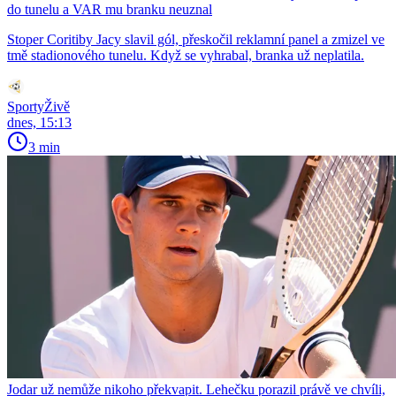
do tunelu a VAR mu branku neuznal
Stoper Coritiby Jacy slavil gól, přeskočil reklamní panel a zmizel ve
tmě stadionového tunelu. Když se vyhrabal, branka už neplatila.
SportyŽivě
dnes, 15:13
3 min
Jodar už nemůže nikoho překvapit. Lehečku porazil právě ve chvíli,