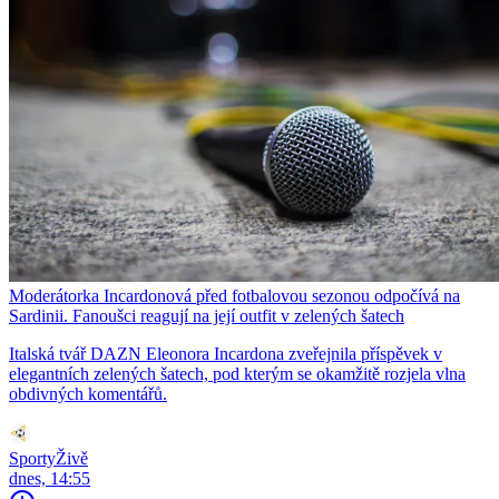
Moderátorka Incardonová před fotbalovou sezonou odpočívá na
Sardinii. Fanoušci reagují na její outfit v zelených šatech
Italská tvář DAZN Eleonora Incardona zveřejnila příspěvek v
elegantních zelených šatech, pod kterým se okamžitě rozjela vlna
obdivných komentářů.
SportyŽivě
dnes, 14:55