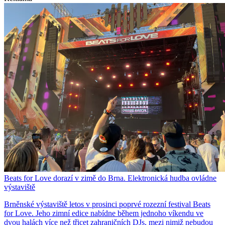
Beats for Love dorazí v zimě do Brna. Elektronická hudba ovládne
výstaviště
Brněnské výstaviště letos v prosinci poprvé rozezní festival Beats
for Love. Jeho zimní edice nabídne během jednoho víkendu ve
dvou halách více než třicet zahraničních DJs, mezi nimiž nebudou