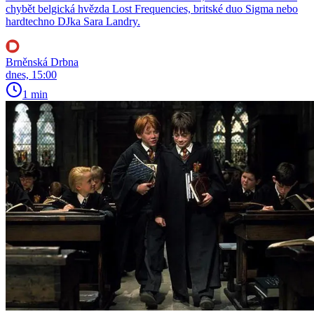
chybět belgická hvězda Lost Frequencies, britské duo Sigma nebo
hardtechno DJka Sara Landry.
Brněnská Drbna
dnes, 15:00
1 min