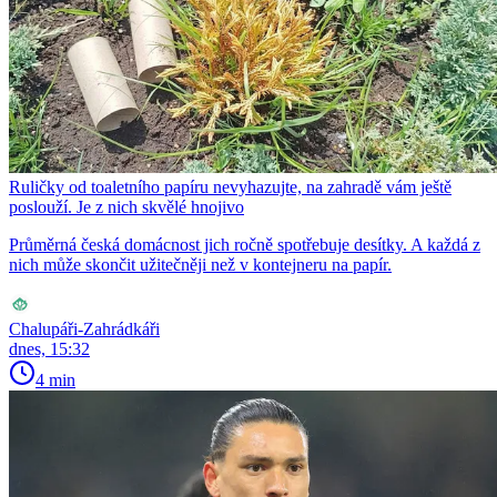
Ruličky od toaletního papíru nevyhazujte, na zahradě vám ještě
poslouží. Je z nich skvělé hnojivo
Průměrná česká domácnost jich ročně spotřebuje desítky. A každá z
nich může skončit užitečněji než v kontejneru na papír.
Chalupáři-Zahrádkáři
dnes, 15:32
4 min