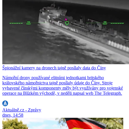
Špionážní kamery na dronech tajně posílaly data do Číny
Námořní drony používané elitními jednotkami britského
královského námořnictva tajně posílaly údaje do Číny. Stroje
vybavené čínskými komponenty měly být využívány pro vojenské
operace na Blízkém východě, v neděli napsal web The Telegraph.
Aktuálně.cz - Zprávy
dnes, 14:58