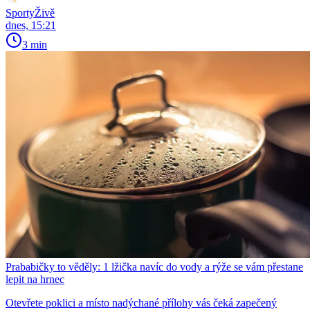
SportyŽivě
dnes, 15:21
3 min
Prababičky to věděly: 1 lžička navíc do vody a rýže se vám přestane
lepit na hrnec
Otevřete poklici a místo nadýchané přílohy vás čeká zapečený