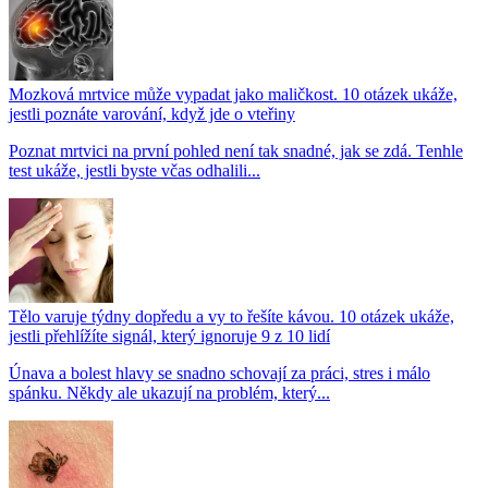
Mozková mrtvice může vypadat jako maličkost. 10 otázek ukáže,
jestli poznáte varování, když jde o vteřiny
Poznat mrtvici na první pohled není tak snadné, jak se zdá. Tenhle
test ukáže, jestli byste včas odhalili...
Tělo varuje týdny dopředu a vy to řešíte kávou. 10 otázek ukáže,
jestli přehlížíte signál, který ignoruje 9 z 10 lidí
Únava a bolest hlavy se snadno schovají za práci, stres i málo
spánku. Někdy ale ukazují na problém, který...