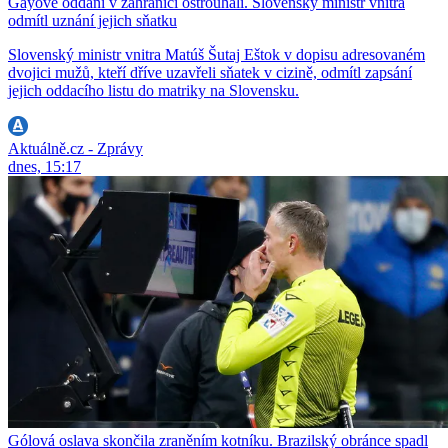
Gayové oddaní v zahraničí ostrouhali. Slovenský ministr vnitra
odmítl uznání jejich sňatku
Slovenský ministr vnitra Matúš Šutaj Eštok v dopisu adresovaném
dvojici mužů, kteří dříve uzavřeli sňatek v cizině, odmítl zapsání
jejich oddacího listu do matriky na Slovensku.
Aktuálně.cz - Zprávy
dnes, 15:17
Gólová oslava skončila zraněním kotníku. Brazilský obránce spadl