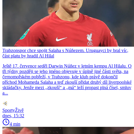
Trabzonspor chce spojit Salaha s Núñezem. Uruguayci by bral víc,
část platu by hradil Al Hilal
Ještě 17. července seděl Darwin Núñez v letním kempu Al Hilalu. O
tři týdny později se jeho jméno objevuje v úplně jiné části světa, na
černomořském pobřeží, v Trabzonu, kde klub právě dokončil
příchod Mohameda Salaha a teď zkouší přidat druhý díl liverpoolské
skládačky. Jenže mezi „zkouší“ a „má“ leží propast plná čísel, smluv
a...
SportyŽivě
dnes, 15:32
4 min