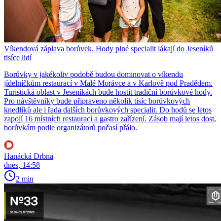
Víkendová záplava borůvek. Hody plné specialit lákají do Jeseníků
tisíce lidí
Borůvky v jakékoliv podobě budou dominovat o víkendu
jídelníčkům restaurací v Malé Morávce a v Karlově pod Pradědem.
Turistická oblast v Jeseníkách bude hostit tradiční borůvkové hody.
Pro návštěvníky bude připraveno několik tisíc borůvkových
knedlíků ale i řada dalších borůvkových specialit. Do hodů se letos
zapojí 16 místních restaurací a gastro zařízení. Zásob mají letos dost,
borůvkám podle organizátorů počasí přálo.
Hanácká Drbna
dnes, 14:58
2 min