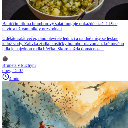
Babiččin trik na bramborový salát funguje pokaždé: stačí 1 lžíce
navíc a už vám nikdy nezvodnatí
Uděláte salát večer, ráno otevřete lednici a na dně mísy se leskne
kaluž vody. Zálivka zřídla, kostičky brambor plavou a z krémového
jídla je najednou mdlá břečka. Skoro každá domácnost...
Bruneta v kuchyni
dnes, 15:07
4 min