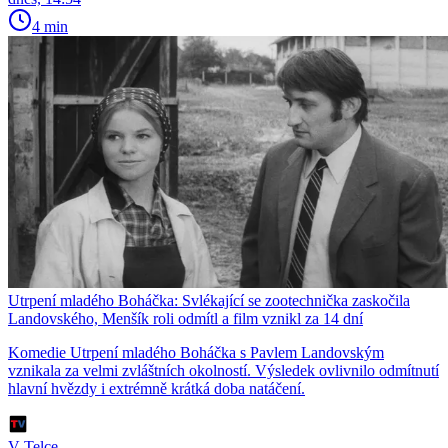
4 min
Utrpení mladého Boháčka: Svlékající se zootechnička zaskočila
Landovského, Menšík roli odmítl a film vznikl za 14 dní
Komedie Utrpení mladého Boháčka s Pavlem Landovským
vznikala za velmi zvláštních okolností. Výsledek ovlivnilo odmítnutí
hlavní hvězdy i extrémně krátká doba natáčení.
V Telce