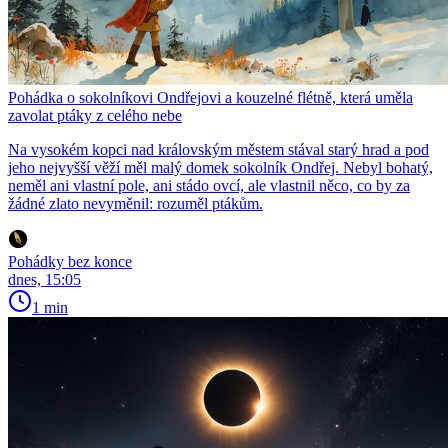
Pohádka o sokolníkovi Ondřejovi a kouzelné flétně, která uměla
zavolat ptáky z celého nebe
Na vysokém kopci nad královským městem stával starý hrad a pod
jeho nejvyšší věží měl malý domek sokolník Ondřej. Nebyl bohatý,
neměl ani vlastní pole, ani stádo ovcí, ale vlastnil něco, co by za
žádné zlato nevyměnil: rozuměl ptákům.
Pohádky bez konce
dnes, 15:05
1 min