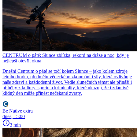
CENTRUM o páté: Slunce zblízka, rekord na dráze a noc, kdy je
nejlepší otevřít okna
Dnešní Centrum o páté se točí kolem Slunce – jako kolem zdroje
letního horka, předmětu vědeckého zkoumání i síly, která ovlivňuje
naše zdraví a každodenní život. Vedle slunečních témat ale přináší i
příběhy z kultury, sportu a kriminality, které ukazují, že i zdánlivě
klidný den může přinést nečekané zvraty.
Be Native extra
dnes, 15:00
3 min