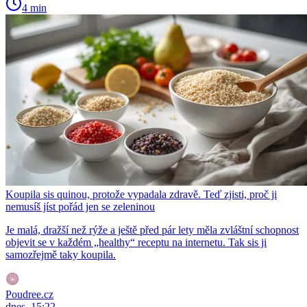
4 min
Koupila sis quinou, protože vypadala zdravě. Teď zjisti, proč ji
nemusíš jíst pořád jen se zeleninou
Je malá, dražší než rýže a ještě před pár lety měla zvláštní schopnost
objevit se v každém „healthy“ receptu na internetu. Tak sis ji
samozřejmě taky koupila.
Poudree.cz
dnes, 15:22