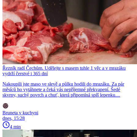
Řezník radí Čechům. Udělejte s masem tuhle 1 věc a v mrazáku
vydrží čerstvé i 365 dní
Nakoupili jste maso ve slevě a půlku hodili do mrazáku. Za pár
měsíců ho vytáhnete a čeká vás nepříjemné překvapení. Šedé
skvrny, suchý povrch a chuť, která připomíná spíš lepenku....
Bruneta v kuchyni
dnes, 15:28
4 min