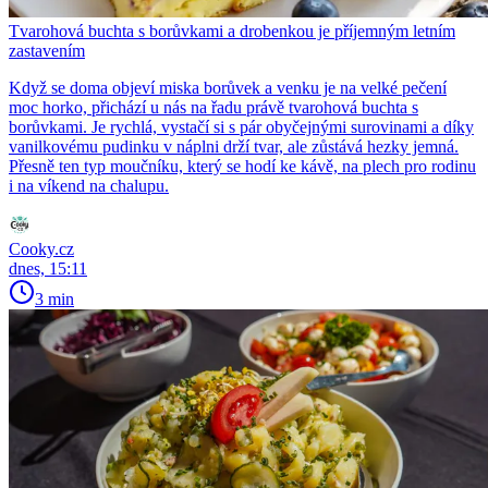
Tvarohová buchta s borůvkami a drobenkou je příjemným letním
zastavením
Když se doma objeví miska borůvek a venku je na velké pečení
moc horko, přichází u nás na řadu právě tvarohová buchta s
borůvkami. Je rychlá, vystačí si s pár obyčejnými surovinami a díky
vanilkovému pudinku v náplni drží tvar, ale zůstává hezky jemná.
Přesně ten typ moučníku, který se hodí ke kávě, na plech pro rodinu
i na víkend na chalupu.
Cooky.cz
dnes, 15:11
3 min