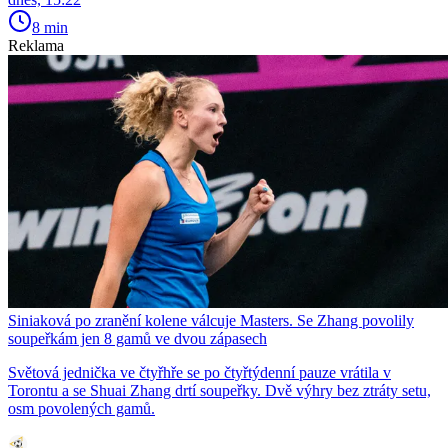
8 min
Reklama
Siniaková po zranění kolene válcuje Masters. Se Zhang povolily
soupeřkám jen 8 gamů ve dvou zápasech
Světová jednička ve čtyřhře se po čtyřtýdenní pauze vrátila v
Torontu a se Shuai Zhang drtí soupeřky. Dvě výhry bez ztráty setu,
osm povolených gamů.