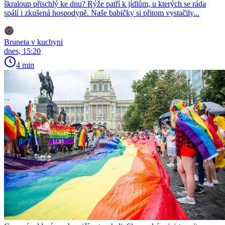
škraloup přischlý ke dnu? Rýže patří k jídlům, u kterých se ráda
spálí i zkušená hospodyně. Naše babičky si přitom vystačily...
Bruneta v kuchyni
dnes, 15:20
4 min