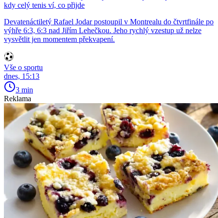
kdy celý tenis ví, co přijde
Devatenáctiletý Rafael Jodar postoupil v Montrealu do čtvrtfinále po
výhře 6:3, 6:3 nad Jiřím Lehečkou. Jeho rychlý vzestup už nelze
vysvětlit jen momentem překvapení.
Vše o sportu
dnes, 15:13
3 min
Reklama