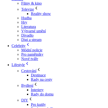
Filmy & kino
Televize
Reality show
Hudba
Hry
Literatura
Výtvarné umění
Divadlo
Digi a stream
Celebrity
Módní policie
Pro pamětníky
Nové tváře
Lifestyle
Cestování
Destinace
Rady na cesty
Bydlení
Interiery
Rady do domu
DIY
Pro kutily