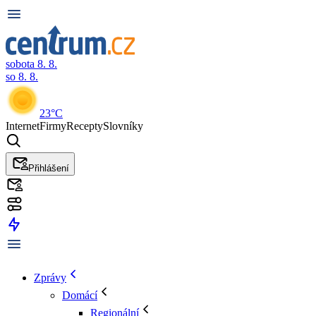
sobota 8. 8.
so 8. 8.
23°C
Internet
Firmy
Recepty
Slovníky
Přihlášení
Zprávy
Domácí
Regionální