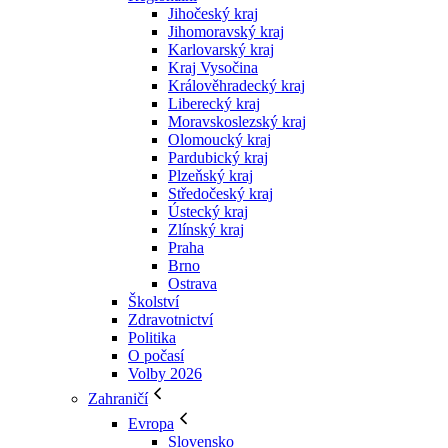
Jihočeský kraj
Jihomoravský kraj
Karlovarský kraj
Kraj Vysočina
Králověhradecký kraj
Liberecký kraj
Moravskoslezský kraj
Olomoucký kraj
Pardubický kraj
Plzeňský kraj
Středočeský kraj
Ústecký kraj
Zlínský kraj
Praha
Brno
Ostrava
Školství
Zdravotnictví
Politika
O počasí
Volby 2026
Zahraničí
Evropa
Slovensko