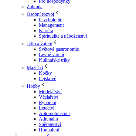
Pro hospodyňky
Zahrada
Osobní rozvoj
Psychologie
Management
Kariéra
Spiritualita a náboženství
Jídlo a vaření
Světová gastronomie
Levné vaření
Kulinářské triky
Mazlíčci
Kočky
Pejskové
Hobby
Modelářství
Včelařství
Rybaření
Letectví
Automobilismus
Adrenalin
Sběratelství
Houbaření