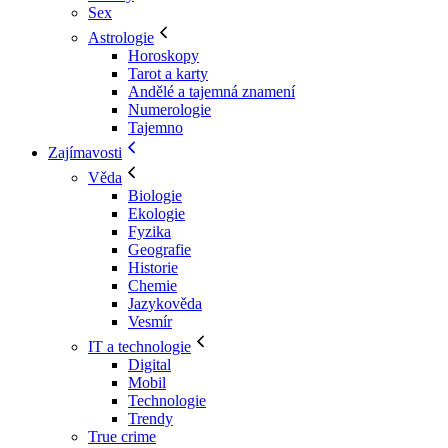
Sex
Astrologie
Horoskopy
Tarot a karty
Andělé a tajemná znamení
Numerologie
Tajemno
Zajímavosti
Věda
Biologie
Ekologie
Fyzika
Geografie
Historie
Chemie
Jazykověda
Vesmír
IT a technologie
Digital
Mobil
Technologie
Trendy
True crime