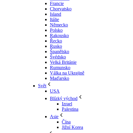
Francie
Chorvatsko
Island
Itálie
Německo
Polsko
Rakousko
Řecko
Rusko
Španělsko
Švédsko
Velká Británie
Rumunsko
Válka na Ukrajině
Maďarsko
Svět
USA
Blízký východ
Izrael
Palestina
Asie
Čína
Jižní Korea