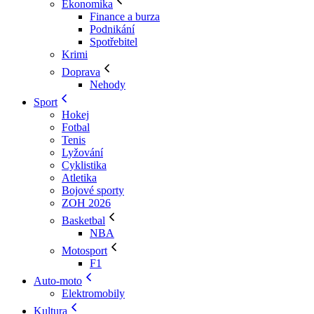
Ekonomika
Finance a burza
Podnikání
Spotřebitel
Krimi
Doprava
Nehody
Sport
Hokej
Fotbal
Tenis
Lyžování
Cyklistika
Atletika
Bojové sporty
ZOH 2026
Basketbal
NBA
Motosport
F1
Auto-moto
Elektromobily
Kultura