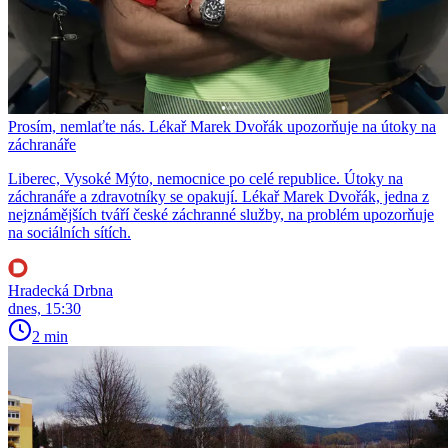
Prosím, nemlaťte nás. Lékař Marek Dvořák upozorňuje na útoky na
záchranáře
Liberec, Vysoké Mýto, nemocnice po celé republice. Útoky na
záchranáře a zdravotníky se opakují. Lékař Marek Dvořák, jedna z
nejznámějších tváří české záchranné služby, na problém upozorňuje
na sociálních sítích.
Hradecká Drbna
dnes, 15:30
2 min