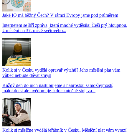
Jaké IQ má běžný Čech? V rámci Evropy jsme pod průměrem
Internetem se šíří zpráva, která mnohé vyděsila: Češi prý hloupnou.
Umístění na 37. místě světového...
Kolik si v Česku vydělá opravář výtahů? Jeho měsíšní plat vám
vůbec nebude dávat smysl
Každý den do nich nastupujeme s naprostou samozřejmostí,
málokdo si ale uvědomuje, kdo skutečně stojí za...
Kolik si měsíčne vydělá jeřábník v Česku. Měsíční plat vám vyrazí