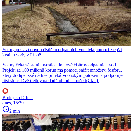
Volary postaví novou čističku odpadních vod. Má pomoci zlepšit
kvalitu vody v Lipně
Volary čeká zásadní investice do nové čistírny odpadních vod.
Projekt za 100 milionů korun má pomoci snížit množství fosforu,
který do lipenské nádrže přitéká Volarským potokem a podporuje
růst sinic. Dvě třetiny nákladů uhradí Jihočeský kraj.
Budějcká Drbna
dnes, 15:29
2 min