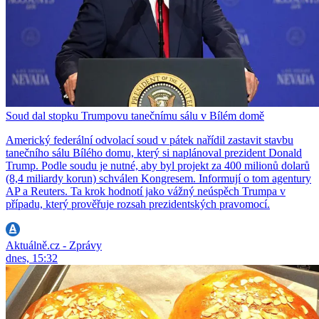
Soud dal stopku Trumpovu tanečnímu sálu v Bílém domě
Americký federální odvolací soud v pátek nařídil zastavit stavbu
tanečního sálu Bílého domu, který si naplánoval prezident Donald
Trump. Podle soudu je nutné, aby byl projekt za 400 milionů dolarů
(8,4 miliardy korun) schválen Kongresem. Informují o tom agentury
AP a Reuters. Ta krok hodnotí jako vážný neúspěch Trumpa v
případu, který prověřuje rozsah prezidentských pravomocí.
Aktuálně.cz - Zprávy
dnes, 15:32