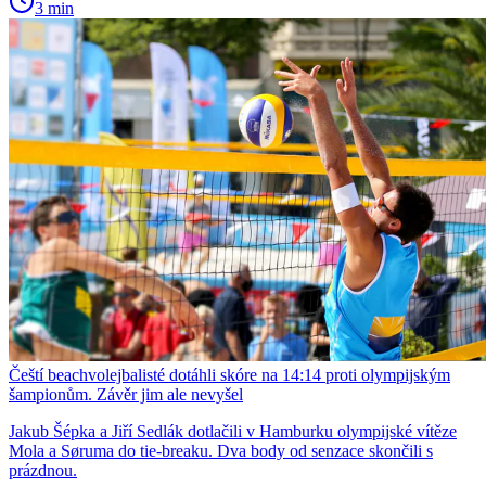
3 min
Čeští beachvolejbalisté dotáhli skóre na 14:14 proti olympijským
šampionům. Závěr jim ale nevyšel
Jakub Šépka a Jiří Sedlák dotlačili v Hamburku olympijské vítěze
Mola a Søruma do tie-breaku. Dva body od senzace skončili s
prázdnou.