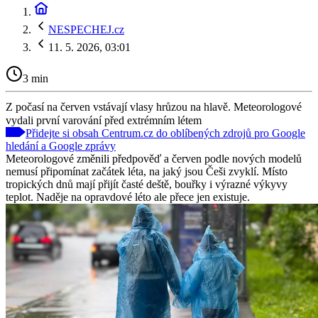
NESPECHEJ.cz
11. 5. 2026, 03:01
3 min
Z počasí na červen vstávají vlasy hrůzou na hlavě. Meteorologové
vydali první varování před extrémním létem
Přidejte si obsah Centrum.cz do oblíbených zdrojů pro Google
hledání a Google zprávy
Meteorologové změnili předpověď a červen podle nových modelů
nemusí připomínat začátek léta, na jaký jsou Češi zvyklí. Místo
tropických dnů mají přijít časté deště, bouřky i výrazné výkyvy
teplot. Naděje na opravdové léto ale přece jen existuje.