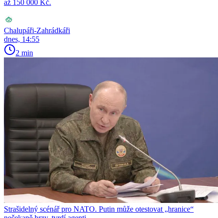
až 150 000 Kč.
Chalupáři-Zahrádkáři
dnes, 14:55
2 min
Strašidelný scénář pro NATO. Putin může otestovat „hranice“
nečekaně brzy, tvrdí agenti