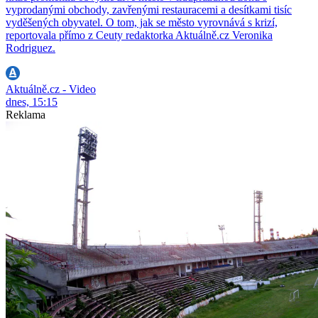
vyprodanými obchody, zavřenými restauracemi a desítkami tisíc
vyděšených obyvatel. O tom, jak se město vyrovnává s krizí,
reportovala přímo z Ceuty redaktorka Aktuálně.cz Veronika
Rodriguez.
Aktuálně.cz - Video
dnes, 15:15
Reklama