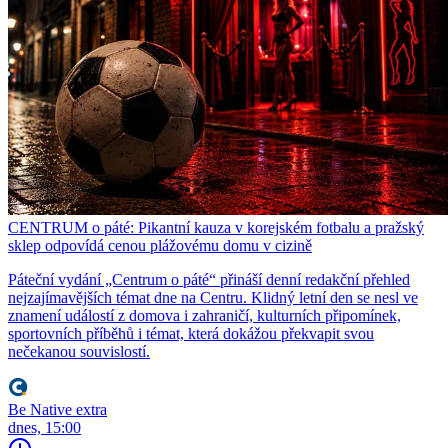
CENTRUM o páté: Pikantní kauza v korejském fotbalu a pražský
sklep odpovídá cenou plážovému domu v cizině
Páteční vydání „Centrum o páté“ přináší denní redakční přehled
nejzajímavějších témat dne na Centru. Klidný letní den se nesl ve
znamení událostí z domova i zahraničí, kulturních připomínek,
sportovních příběhů i témat, která dokážou překvapit svou
nečekanou souvislostí.
Be Native extra
dnes, 15:00