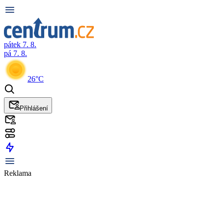
pátek 7. 8.
pá 7. 8.
26°C
Přihlášení
Reklama