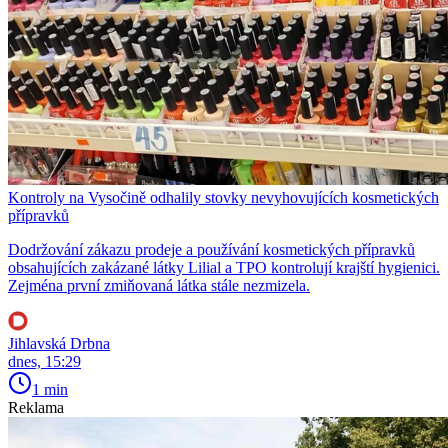
Kontroly na Vysočině odhalily stovky nevyhovujících kosmetických
přípravků
Dodržování zákazu prodeje a používání kosmetických přípravků
obsahujících zakázané látky Lilial a TPO kontrolují krajští hygienici.
Zejména první zmiňovaná látka stále nezmizela.
Jihlavská Drbna
dnes, 15:29
1 min
Reklama