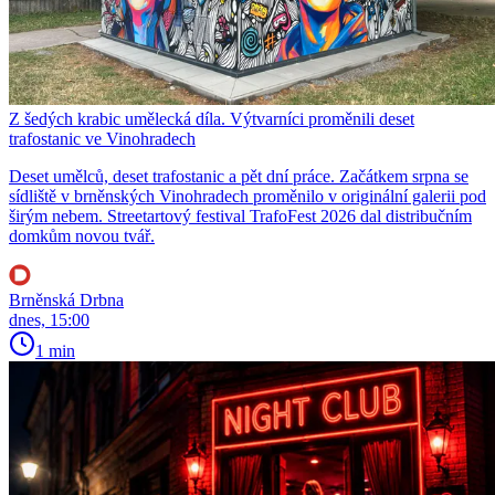
Z šedých krabic umělecká díla. Výtvarníci proměnili deset
trafostanic ve Vinohradech
Deset umělců, deset trafostanic a pět dní práce. Začátkem srpna se
sídliště v brněnských Vinohradech proměnilo v originální galerii pod
širým nebem. Streetartový festival TrafoFest 2026 dal distribučním
domkům novou tvář.
Brněnská Drbna
dnes, 15:00
1 min