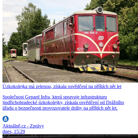
Úzkokolejka má zelenou, získala osvědčení na příštích pět let
Společnost Gepard Infra, která spravuje infrastrukturu
jindřichohradecké úzkokolejky, získala osvědčení od Drážního
úřadu o bezpečnosti provozovatele dráhy na příštích pět let.
Aktuálně.cz - Zprávy
dnes, 15:29