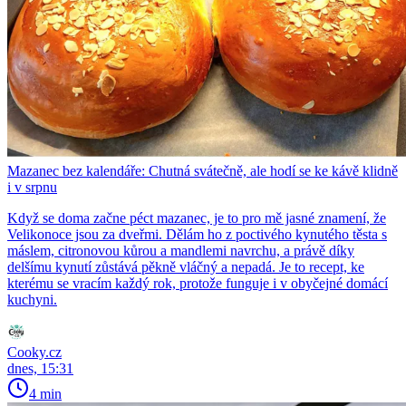
Mazanec bez kalendáře: Chutná svátečně, ale hodí se ke kávě klidně
i v srpnu
Když se doma začne péct mazanec, je to pro mě jasné znamení, že
Velikonoce jsou za dveřmi. Dělám ho z poctivého kynutého těsta s
máslem, citronovou kůrou a mandlemi navrchu, a právě díky
delšímu kynutí zůstává pěkně vláčný a nepadá. Je to recept, ke
kterému se vracím každý rok, protože funguje i v obyčejné domácí
kuchyni.
Cooky.cz
dnes, 15:31
4 min