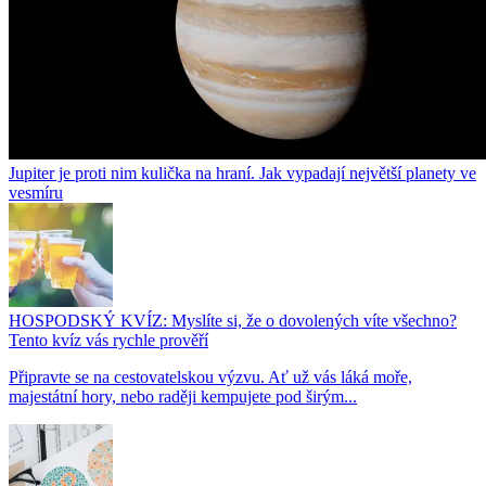
Jupiter je proti nim kulička na hraní. Jak vypadají největší planety ve
vesmíru
HOSPODSKÝ KVÍZ: Myslíte si, že o dovolených víte všechno?
Tento kvíz vás rychle prověří
Připravte se na cestovatelskou výzvu. Ať už vás láká moře,
majestátní hory, nebo raději kempujete pod širým...