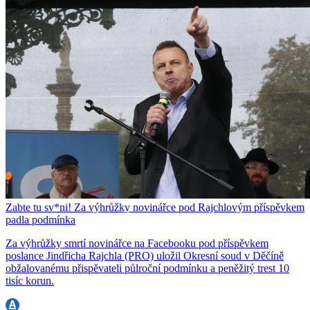
Zabte tu sv*ni! Za výhrůžky novinářce pod Rajchlovým příspěvkem
padla podmínka
Za výhrůžky smrtí novinářce na Facebooku pod příspěvkem
poslance Jindřicha Rajchla (PRO) uložil Okresní soud v Děčíně
obžalovanému přispěvateli půlroční podmínku a peněžitý trest 10
tisíc korun.