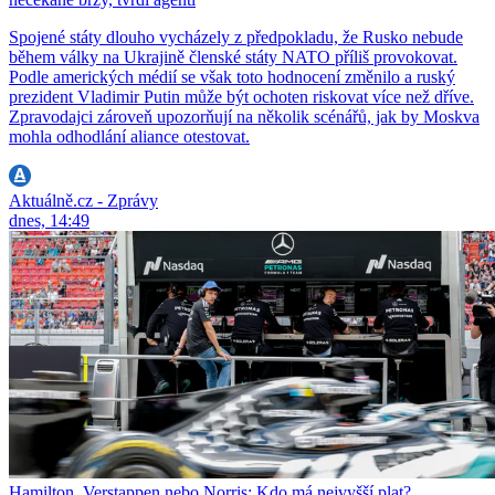
Spojené státy dlouho vycházely z předpokladu, že Rusko nebude
během války na Ukrajině členské státy NATO příliš provokovat.
Podle amerických médií se však toto hodnocení změnilo a ruský
prezident Vladimir Putin může být ochoten riskovat více než dříve.
Zpravodajci zároveň upozorňují na několik scénářů, jak by Moskva
mohla odhodlání aliance otestovat.
Aktuálně.cz - Zprávy
dnes, 14:49
Hamilton, Verstappen nebo Norris: Kdo má nejvyšší plat?