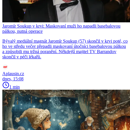
Jaromír Soukup v krvi: Maskovaní muži ho napadli basebalovou
pálkou, nutná operace
Bývalý mediální magnát Jaromír Soukup (57) skončil v krvi poté, co
ho ve středu večer přepadli maskovaní útočníci basebalovou pálkou
a způsobili mu tržná poranění. Někdejší majitel TV Barrandov
skončil v péči lékařů.
Aplausin.cz
dnes, 15:08
1 min