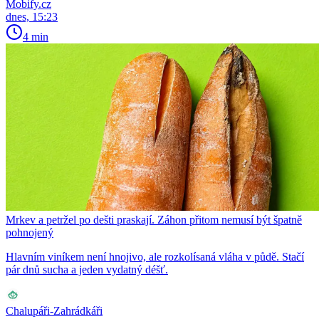
Mobify.cz
dnes, 15:23
4 min
Mrkev a petržel po dešti praskají. Záhon přitom nemusí být špatně
pohnojený
Hlavním viníkem není hnojivo, ale rozkolísaná vláha v půdě. Stačí
pár dnů sucha a jeden vydatný déšť.
Chalupáři-Zahrádkáři