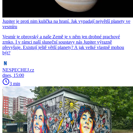
Jupiter je proti nim kulička na hraní. Jak vypadají největší planety ve
vesmíru
Vesmír je obrovský a naše Země je v něm jen drobné prachové
zrnko. I v rámci naší sluneční soustavy nás Jupiter výrazně
převyšuje. Existují ještě větší planety? A jak velké vlastně mohou
být?
NESPECHEJ.cz
dnes, 15:00
3 min