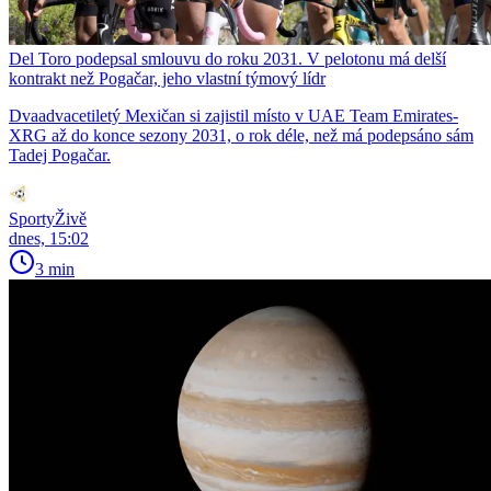
Del Toro podepsal smlouvu do roku 2031. V pelotonu má delší
kontrakt než Pogačar, jeho vlastní týmový lídr
Dvaadvacetiletý Mexičan si zajistil místo v UAE Team Emirates-
XRG až do konce sezony 2031, o rok déle, než má podepsáno sám
Tadej Pogačar.
SportyŽivě
dnes, 15:02
3 min