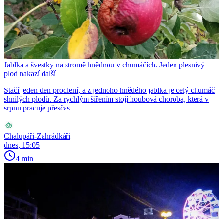
Jablka a švestky na stromě hnědnou v chumáčích. Jeden plesnivý
plod nakazí další
Stačí jeden den prodlení, a z jednoho hnědého jablka je celý chumáč
shnilých plodů. Za rychlým šířením stojí houbová choroba, která v
srpnu pracuje přesčas.
Chalupáři-Zahrádkáři
dnes, 15:05
4 min