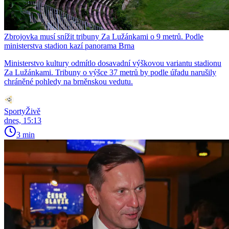
Zbrojovka musí snížit tribuny Za Lužánkami o 9 metrů. Podle
ministerstva stadion kazí panorama Brna
Ministerstvo kultury odmítlo dosavadní výškovou variantu stadionu
Za Lužánkami. Tribuny o výšce 37 metrů by podle úřadu narušily
chráněné pohledy na brněnskou vedutu.
SportyŽivě
dnes, 15:13
3 min