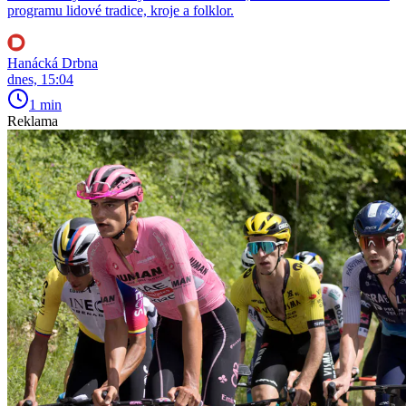
programu lidové tradice, kroje a folklor.
Hanácká Drbna
dnes, 15:04
1 min
Reklama