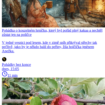
Pohádka o kouzelném hrníčku, který byl pořád plný kakaa a nechtěl
zůstat jen na poličce
V jedné vesnici pod lesem, kde v zimě sníh přikrýval střechy tak
pečlivě, jako by je někdo balil do peřiny, žila holčička jménem
Anežka.
Pohádky bez konce
dnes, 15:05
11 min