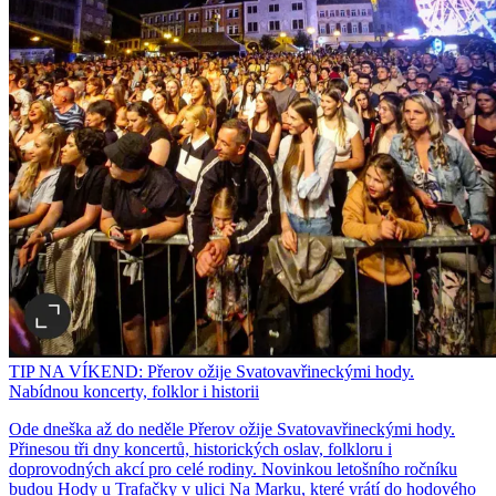
TIP NA VÍKEND: Přerov ožije Svatovavřineckými hody.
Nabídnou koncerty, folklor i historii
Ode dneška až do neděle Přerov ožije Svatovavřineckými hody.
Přinesou tři dny koncertů, historických oslav, folkloru i
doprovodných akcí pro celé rodiny. Novinkou letošního ročníku
budou Hody u Trafačky v ulici Na Marku, které vrátí do hodového