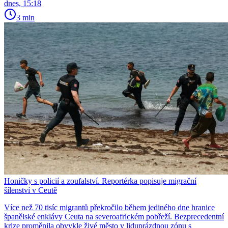
dnes, 15:18
3 min
Honičky s policií a zoufalství. Reportérka popisuje migrační
šílenství v Ceutě
Více než 70 tisíc migrantů překročilo během jediného dne hranice
španělské enklávy Ceuta na severoafrickém pobřeží. Bezprecedentní
krize proměnila obvykle živé město v liduprázdnou zónu s