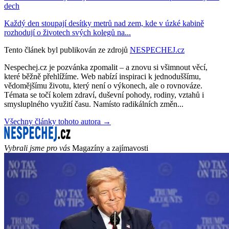
dech
Každý den stoupají desítky metrů nad zem, kde v úzké kabině
rozhodují o životech svých kolegů na...
Tento článek byl publikován ze zdrojů
NESPECHEJ.cz
Nespechej.cz je pozvánka zpomalit – a znovu si všimnout věcí,
které běžně přehlížíme. Web nabízí inspiraci k jednoduššímu,
vědomějšímu životu, který není o výkonech, ale o rovnováze.
Témata se točí kolem zdraví, duševní pohody, rodiny, vztahů i
smysluplného využití času. Namísto radikálních změn...
Všechny články tohoto autora →
Vybrali jsme pro vás
Magazíny a zajímavosti