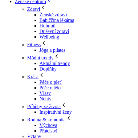
Ženské centrum
Zdraví
Ženské zdraví
Babiččina lékárna
Hubnutí
Duševní zdraví
Wellbeing
Fitness
Jóga a pilates
Módní trendy
Aktuální trendy
Doplňky
Krása
Péče o pleť
Péče o tělo
Vlasy
Nehty
Příběhy ze života
Inspirativní ženy
Rodina & komunita
Výchova
Přátelství
Vztahy