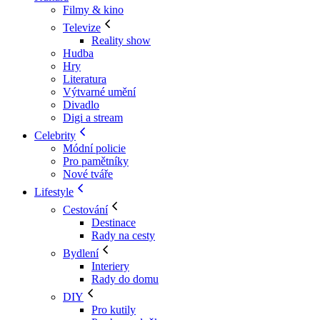
Filmy & kino
Televize
Reality show
Hudba
Hry
Literatura
Výtvarné umění
Divadlo
Digi a stream
Celebrity
Módní policie
Pro pamětníky
Nové tváře
Lifestyle
Cestování
Destinace
Rady na cesty
Bydlení
Interiery
Rady do domu
DIY
Pro kutily