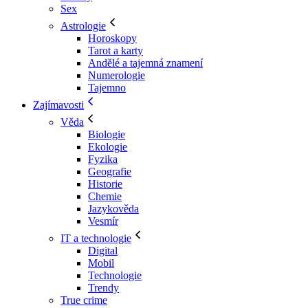
Sex
Astrologie
Horoskopy
Tarot a karty
Andělé a tajemná znamení
Numerologie
Tajemno
Zajímavosti
Věda
Biologie
Ekologie
Fyzika
Geografie
Historie
Chemie
Jazykověda
Vesmír
IT a technologie
Digital
Mobil
Technologie
Trendy
True crime