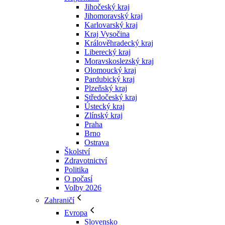
Jihočeský kraj
Jihomoravský kraj
Karlovarský kraj
Kraj Vysočina
Králověhradecký kraj
Liberecký kraj
Moravskoslezský kraj
Olomoucký kraj
Pardubický kraj
Plzeňský kraj
Středočeský kraj
Ústecký kraj
Zlínský kraj
Praha
Brno
Ostrava
Školství
Zdravotnictví
Politika
O počasí
Volby 2026
Zahraničí
Evropa
Slovensko