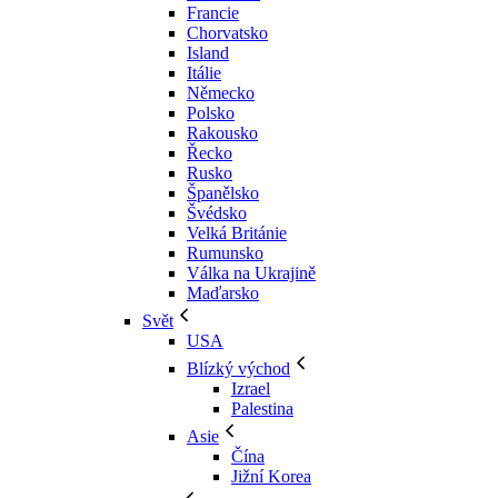
Francie
Chorvatsko
Island
Itálie
Německo
Polsko
Rakousko
Řecko
Rusko
Španělsko
Švédsko
Velká Británie
Rumunsko
Válka na Ukrajině
Maďarsko
Svět
USA
Blízký východ
Izrael
Palestina
Asie
Čína
Jižní Korea