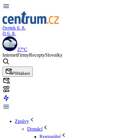
čtvrtek 6. 8.
čt 6. 8.
27°C
Internet
Firmy
Recepty
Slovníky
Přihlášení
Zprávy
Domácí
Regionální