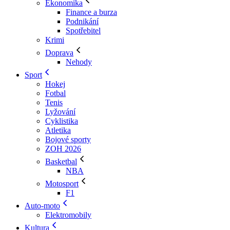
Ekonomika
Finance a burza
Podnikání
Spotřebitel
Krimi
Doprava
Nehody
Sport
Hokej
Fotbal
Tenis
Lyžování
Cyklistika
Atletika
Bojové sporty
ZOH 2026
Basketbal
NBA
Motosport
F1
Auto-moto
Elektromobily
Kultura