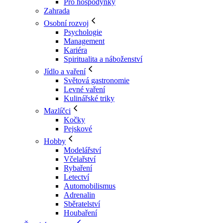
Pro hospodyňky
Zahrada
Osobní rozvoj
Psychologie
Management
Kariéra
Spiritualita a náboženství
Jídlo a vaření
Světová gastronomie
Levné vaření
Kulinářské triky
Mazlíčci
Kočky
Pejskové
Hobby
Modelářství
Včelařství
Rybaření
Letectví
Automobilismus
Adrenalin
Sběratelství
Houbaření