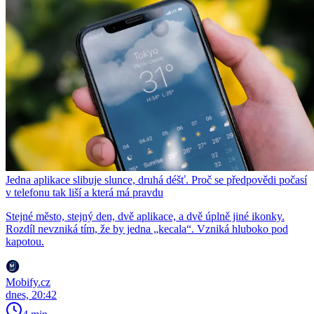
Jedna aplikace slibuje slunce, druhá déšť. Proč se předpovědi počasí
v telefonu tak liší a která má pravdu
Stejné město, stejný den, dvě aplikace, a dvě úplně jiné ikonky.
Rozdíl nevzniká tím, že by jedna „kecala“. Vzniká hluboko pod
kapotou.
Mobify.cz
dnes, 20:42