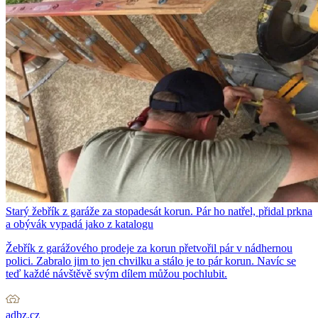
Starý žebřík z garáže za stopadesát korun. Pár ho natřel, přidal prkna
a obývák vypadá jako z katalogu
Žebřík z garážového prodeje za korun přetvořil pár v nádhernou
polici. Zabralo jim to jen chvilku a stálo je to pár korun. Navíc se
teď každé návštěvě svým dílem můžou pochlubit.
adbz.cz