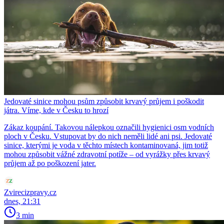
Jedovaté sinice mohou psům způsobit krvavý průjem i poškodit
játra. Víme, kde v Česku to hrozí
Zákaz koupání. Takovou nálepkou označili hygienici osm vodních
ploch v Česku. Vstupovat by do nich neměli lidé ani psi. Jedovaté
sinice, kterými je voda v těchto místech kontaminovaná, jim totiž
mohou způsobit vážné zdravotní potíže – od vyrážky přes krvavý
průjem až po poškození jater.
Zvirecizpravy.cz
dnes, 21:31
3 min