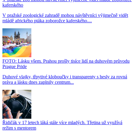
kaferského
V pražské zoologické zahradě mohou návštěvníci výjimečně vidět
mládě afrického ptáka zoborožce kaferského....
FOTO: Lásku všem. Prahou prošly tisíce lidí na duhovém průvodu
Prague Pride
Duhové vlajky, třpytivé kloboučky i transparenty s hesly za rovná
práva a lásku dnes zaplnily centrum...
Řidičák v 17 letech láká stále více mladých. Třetina už využívá
režim s mentorem