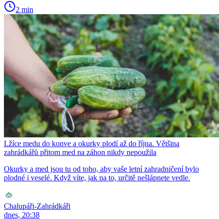
2 min
Lžíce medu do konve a okurky plodí až do října. Většina
zahrádkářů přitom med na záhon nikdy nepoužila
Okurky a med jsou tu od toho, aby vaše letní zahradničení bylo
plodné i veselé. Když víte, jak na to, určitě nešlápnete vedle.
Chalupáři-Zahrádkáři
dnes, 20:38