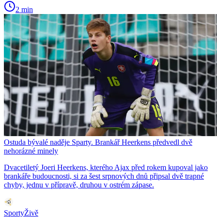
2 min
Ostuda bývalé naděje Sparty. Brankář Heerkens předvedl dvě
nehorázné minely
Dvacetiletý Joeri Heerkens, kterého Ajax před rokem kupoval jako
brankáře budoucnosti, si za šest srpnových dnů připsal dvě trapné
chyby, jednu v přípravě, druhou v ostrém zápase.
SportyŽivě