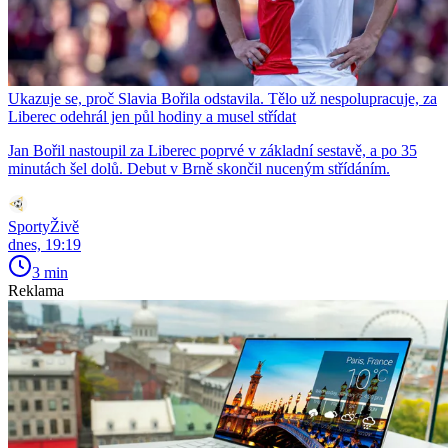
Ukazuje se, proč Slavia Bořila odstavila. Tělo už nespolupracuje, za
Liberec odehrál jen půl hodiny a musel střídat
Jan Bořil nastoupil za Liberec poprvé v základní sestavě, a po 35
minutách šel dolů. Debut v Brně skončil nuceným střídáním.
SportyŽivě
dnes, 19:19
3 min
Reklama