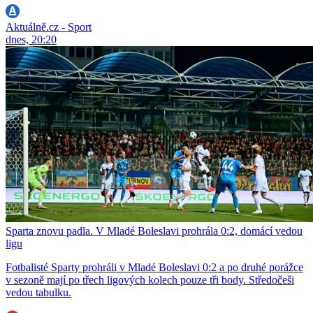
Aktuálně.cz - Sport
dnes, 20:20
Sparta znovu padla. V Mladé Boleslavi prohrála 0:2, domácí vedou
ligu
Fotbalisté Sparty prohráli v Mladé Boleslavi 0:2 a po druhé porážce
v sezoně mají po třech ligových kolech pouze tři body. Středočeši
vedou tabulku.