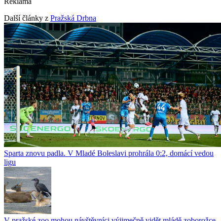
Reklama
Další články z
Pražská Drbna
Sparta znovu padla. V Mladé Boleslavi prohrála 0:2, domácí vedou
ligu
V pražské zoo mohou návštěvníci výjimečně vidět mládě zoborožce