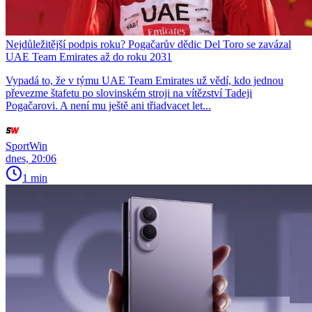
Nejdůležitější podpis roku? Pogačarův dědic Del Toro se zavázal
UAE Team Emirates až do roku 2031
Vypadá to, že v týmu UAE Team Emirates už vědí, kdo jednou
převezme štafetu po slovinském stroji na vítězství Tadeji
Pogačarovi. A není mu ještě ani třiadvacet let...
SportWin
dnes, 20:06
1 min