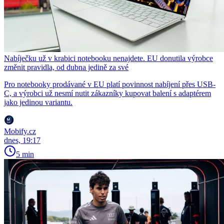
Nabíječku už v krabici notebooku nenajdete. EU donutila výrobce
změnit pravidla, od dubna jedině za své
Pro notebooky prodávané v EU platí povinnost nabíjení přes USB-
C, a výrobci už nesmí nutit zákazníky kupovat balení s adaptérem
jako jedinou variantu.
Mobify.cz
dnes, 19:17
5 min