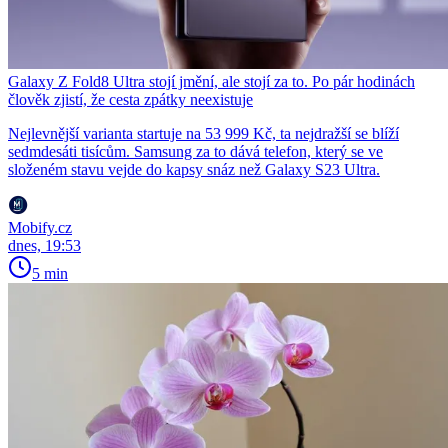
Galaxy Z Fold8 Ultra stojí jmění, ale stojí za to. Po pár hodinách
člověk zjistí, že cesta zpátky neexistuje
Nejlevnější varianta startuje na 53 999 Kč, ta nejdražší se blíží
sedmdesáti tisícům. Samsung za to dává telefon, který se ve
složeném stavu vejde do kapsy snáz než Galaxy S23 Ultra.
Mobify.cz
dnes, 19:53
5 min