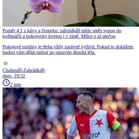
Poměr 4:1 z kávy a česneku: zahrádkáři tuhle směs sypou do
květináčů a pokojovky kvetou i v zimě. Mšice z ní utečou
Pokojové rostliny je třeba vždy správně vyživit. Pokud to dokážete,
budou vám dělat radost po opravdu dlouhá léta.
Chalupáři-Zahrádkáři
dnes, 19:32
2 min