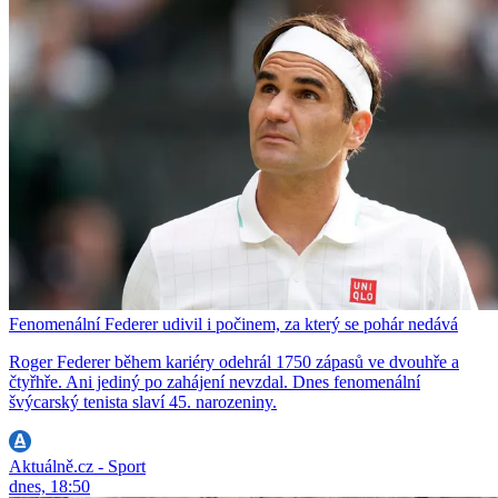
Fenomenální Federer udivil i počinem, za který se pohár nedává
Roger Federer během kariéry odehrál 1750 zápasů ve dvouhře a
čtyřhře. Ani jediný po zahájení nevzdal. Dnes fenomenální
švýcarský tenista slaví 45. narozeniny.
Aktuálně.cz - Sport
dnes, 18:50