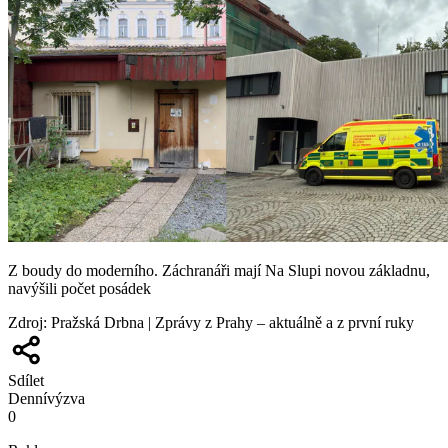
Z boudy do moderního. Záchranáři mají Na Slupi novou základnu,
navýšili počet posádek
Zdroj
:
Pražská Drbna | Zprávy z Prahy – aktuálně a z první ruky
Sdílet
Denní
výzva
0