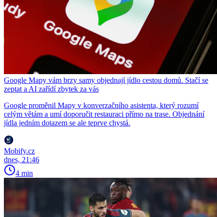
Google Mapy vám brzy samy objednají jídlo cestou domů. Stačí se
zeptat a AI zařídí zbytek za vás
Google proměnil Mapy v konverzačního asistenta, který rozumí
celým větám a umí doporučit restauraci přímo na trase. Objednání
jídla jedním dotazem se ale teprve chystá.
Mobify.cz
dnes, 21:46
4 min