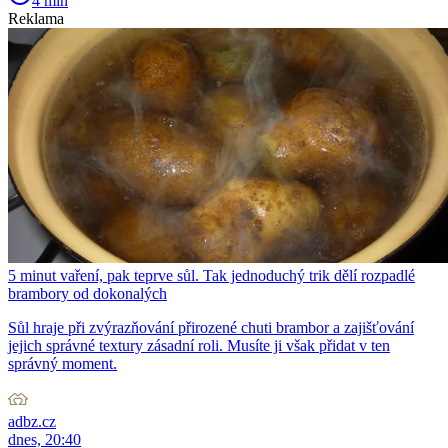
4 min
Reklama
5 minut vaření, pak teprve sůl. Tak jednoduchý trik dělí rozpadlé
brambory od dokonalých
Sůl hraje při zvýrazňování přirozené chuti brambor a zajišťování
jejich správné textury zásadní roli. Musíte ji však přidat v ten
správný moment.
adbz.cz
dnes, 20:40