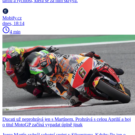
tarifu a rychlost, která se za ním skrývá.
Mobify.cz
dnes, 18:14
4 min
Ducati už neprohrává jen s Martínem. Prohrává s celou Aprilií a boj
o titul MotoGP začíná vypadat úplně jinak
Jorge Martín vyhrál sobotní sprint v Silverstonu. Kdyby šlo jen o