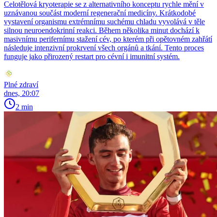
Celotělová kryoterapie se z alternativního konceptu rychle mění v
uznávanou součást moderní regenerační medicíny. Krátkodobé
vystavení organismu extrémnímu suchému chladu vyvolává v těle
silnou neuroendokrinní reakci. Během několika minut dochází k
masivnímu perifernímu stažení cév, po kterém při opětovném zahřátí
následuje intenzivní prokrvení všech orgánů a tkání. Tento proces
funguje jako přirozený restart pro cévní i imunitní systém.
Plné zdraví
dnes, 20:07
2 min