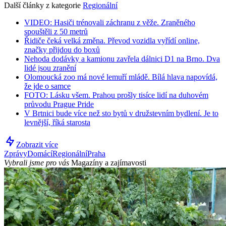
Další články z kategorie
Regionální
VIDEO: Hasiči trénovali záchranu z věže. Zraněného
spouštěli z 50 metrů
Řidiče čeká velká změna. Převod vozidla vyřídí online,
značky přijdou do boxů
Nehoda dodávky a kamionu zavřela dálnici D1 na Brno. Dva
lidé jsou zranění
Olomoucká zoo má nové lemuří mládě. Bílá hlava napovídá,
že jde o samce
FOTO: Lásku všem. Prahou prošly tisíce lidí na duhovém
průvodu Prague Pride
V Brtnici bude více než sto bytů v družstevním bydlení. Je to
levnější, říká starosta
Zobrazit více
Zprávy
Domácí
Regionální
Praha
Vybrali jsme pro vás
Magazíny a zajímavosti