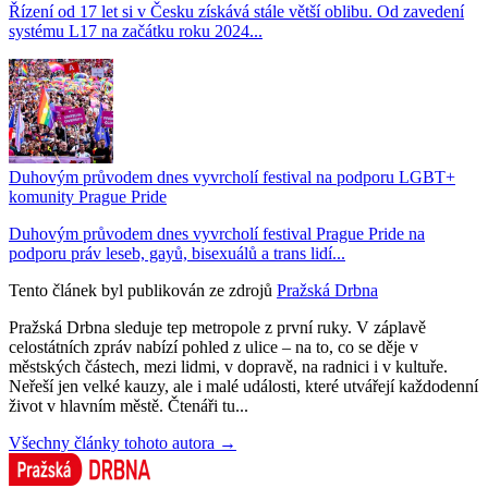
Řízení od 17 let si v Česku získává stále větší oblibu. Od zavedení
systému L17 na začátku roku 2024...
Duhovým průvodem dnes vyvrcholí festival na podporu LGBT+
komunity Prague Pride
Duhovým průvodem dnes vyvrcholí festival Prague Pride na
podporu práv leseb, gayů, bisexuálů a trans lidí...
Tento článek byl publikován ze zdrojů
Pražská Drbna
Pražská Drbna sleduje tep metropole z první ruky. V záplavě
celostátních zpráv nabízí pohled z ulice – na to, co se děje v
městských částech, mezi lidmi, v dopravě, na radnici i v kultuře.
Neřeší jen velké kauzy, ale i malé události, které utvářejí každodenní
život v hlavním městě. Čtenáři tu...
Všechny články tohoto autora →