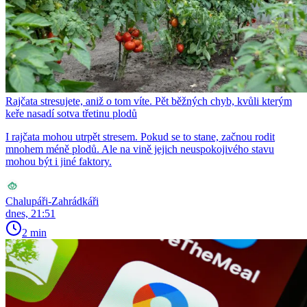
Rajčata stresujete, aniž o tom víte. Pět běžných chyb, kvůli kterým
keře nasadí sotva třetinu plodů
I rajčata mohou utrpět stresem. Pokud se to stane, začnou rodit
mnohem méně plodů. Ale na vině jejich neuspokojivého stavu
mohou být i jiné faktory.
Chalupáři-Zahrádkáři
dnes, 21:51
2 min