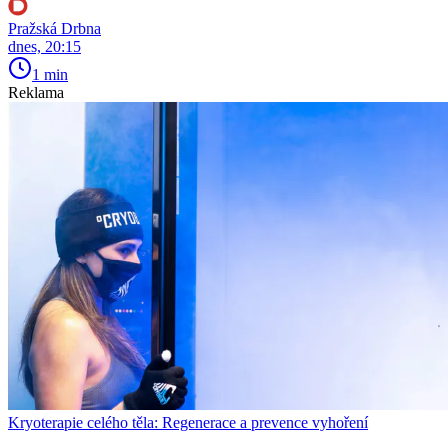
Pražská Drbna
dnes, 20:15
1 min
Reklama
Kryoterapie celého těla: Regenerace a prevence vyhoření