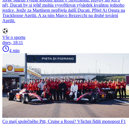
něj, Ducati by si ještě mohla vysvětlovat výsledek kvalitou jednoho
jezdce. Jenže za Martínem nepřijela další Ducati. Přijel Ai Ogura na
Trackhouse Aprilii. A za ním Marco Bezzecchi na druhé tovární
Aprilii.
Vše o sportu
dnes, 18:11
4 min
Co mají společného Pitt, Cruise a Rossi? Všichni řídili monopost F1