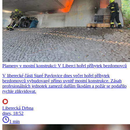
Plameny v mostní konstrukci: V Liberci hořel příbytek bezdomovců
V liberecké části Staré Pavlovice dnes večer hořel příbytek
bezdomovců vybudovaný přímo uvnitř mostní konstrukce. Zásah
profesionálních jednotek zamezil dalším škodám a požár se podařilo
rychle zlikvidovat.
Liberecká Drbna
dnes, 18:52
1 min