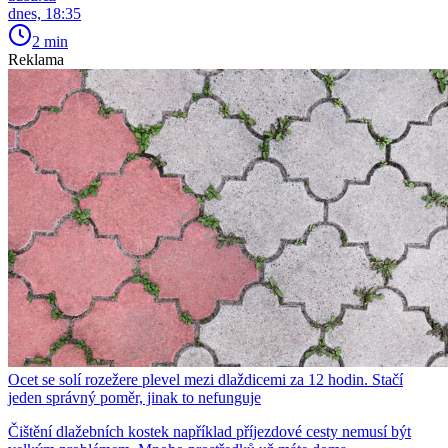
dnes, 18:35
2 min
Reklama
Ocet se solí rozežere plevel mezi dlaždicemi za 12 hodin. Stačí
jeden správný poměr, jinak to nefunguje
Čištění dlažebních kostek například příjezdové cesty nemusí být