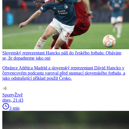
Slovenský reprezentant Hancko pálí do českého fotbalu: Obávám
se, že dopadneme jako oni
Obránce Atlética Madrid a slovenský reprezentant Dávid Hancko v
červencovém podcastu varoval před stagnací slovenského fotbalu, a
jako odstrašující příklad použil Česko.
SportyŽivě
dnes, 21:43
3 min