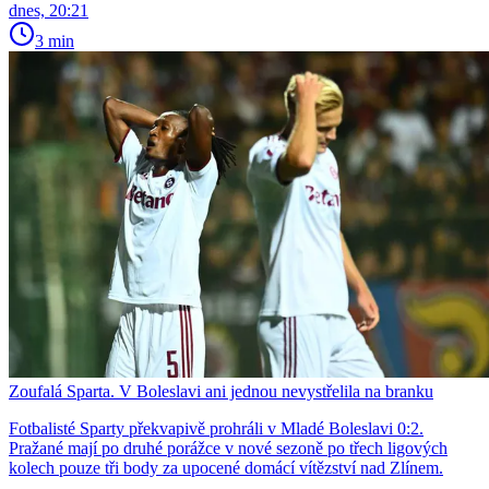
dnes, 20:21
3 min
Zoufalá Sparta. V Boleslavi ani jednou nevystřelila na branku
Fotbalisté Sparty překvapivě prohráli v Mladé Boleslavi 0:2.
Pražané mají po druhé porážce v nové sezoně po třech ligových
kolech pouze tři body za upocené domácí vítězství nad Zlínem.