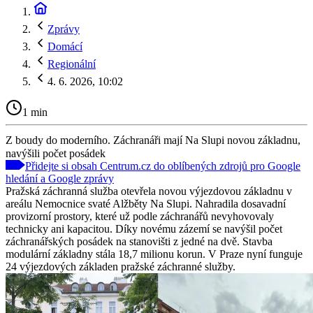
Zprávy
Domácí
Regionální
4. 6. 2026, 10:02
1 min
Z boudy do moderního. Záchranáři mají Na Slupi novou základnu,
navýšili počet posádek
Přidejte si obsah Centrum.cz do oblíbených zdrojů pro Google
hledání a Google zprávy
Pražská záchranná služba otevřela novou výjezdovou základnu v
areálu Nemocnice svaté Alžběty Na Slupi. Nahradila dosavadní
provizorní prostory, které už podle záchranářů nevyhovovaly
technicky ani kapacitou. Díky novému zázemí se navýšil počet
záchranářských posádek na stanovišti z jedné na dvě. Stavba
modulární základny stála 18,7 milionu korun. V Praze nyní funguje
24 výjezdových základen pražské záchranné služby.