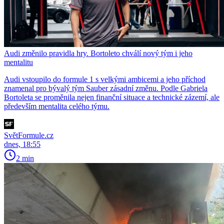
Audi změnilo pravidla hry. Bortoleto chválí nový tým i jeho
mentalitu
Audi vstoupilo do formule 1 s velkými ambicemi a jeho příchod
znamenal pro bývalý tým Sauber zásadní změnu. Podle Gabriela
Bortoleta se proměnila nejen finanční situace a technické zázemí, ale
především mentalita celého týmu.
SvětFormule.cz
dnes, 18:55
2 min