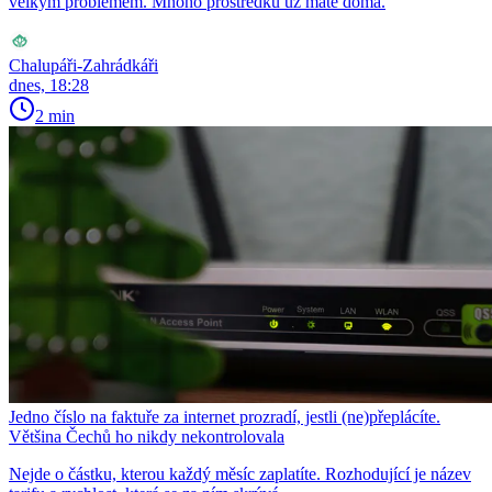
velkým problémem. Mnoho prostředků už máte doma.
Chalupáři-Zahrádkáři
dnes, 18:28
2 min
Jedno číslo na faktuře za internet prozradí, jestli (ne)přeplácíte.
Většina Čechů ho nikdy nekontrolovala
Nejde o částku, kterou každý měsíc zaplatíte. Rozhodující je název