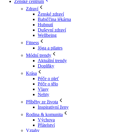
Ženské centrum
Zdraví
Ženské zdraví
Babiččina lékárna
Hubnutí
Duševní zdraví
Wellbeing
Fitness
Jóga a pilates
Módní trendy
Aktuální trendy
Doplňky
Krása
Péče o pleť
Péče o tělo
Vlasy
Nehty
Příběhy ze života
Inspirativní ženy
Rodina & komunita
Výchova
Přátelství
Vztahy