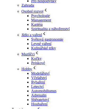
Pro hospodyňky
Zahrada
Osobní rozvoj
Psychologie
Management
Kariéra
Spiritualita a náboženství
Jídlo a vaření
Světová gastronomie
Levné vaření
Kulinářské triky
Mazlíčci
Kočky
Pejskové
Hobby
Modelářství
Včelařství
Rybaření
Letectví
Automobilismus
Adrenalin
Sběratelství
Houbaření