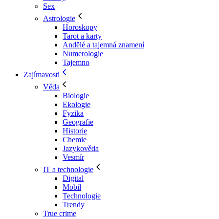
Sex
Astrologie
Horoskopy
Tarot a karty
Andělé a tajemná znamení
Numerologie
Tajemno
Zajímavosti
Věda
Biologie
Ekologie
Fyzika
Geografie
Historie
Chemie
Jazykověda
Vesmír
IT a technologie
Digital
Mobil
Technologie
Trendy
True crime