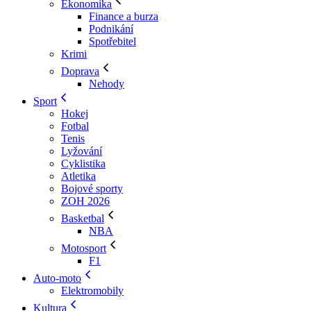
Ekonomika
Finance a burza
Podnikání
Spotřebitel
Krimi
Doprava
Nehody
Sport
Hokej
Fotbal
Tenis
Lyžování
Cyklistika
Atletika
Bojové sporty
ZOH 2026
Basketbal
NBA
Motosport
F1
Auto-moto
Elektromobily
Kultura