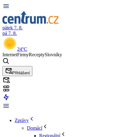
pátek 7. 8.
pá 7. 8.
24°C
Internet
Firmy
Recepty
Slovníky
Přihlášení
Zprávy
Domácí
Regionální