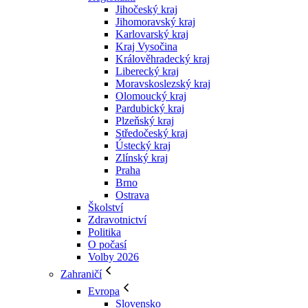
Jihočeský kraj
Jihomoravský kraj
Karlovarský kraj
Kraj Vysočina
Králověhradecký kraj
Liberecký kraj
Moravskoslezský kraj
Olomoucký kraj
Pardubický kraj
Plzeňský kraj
Středočeský kraj
Ústecký kraj
Zlínský kraj
Praha
Brno
Ostrava
Školství
Zdravotnictví
Politika
O počasí
Volby 2026
Zahraničí
Evropa
Slovensko