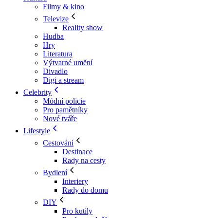
Filmy & kino
Televize
Reality show
Hudba
Hry
Literatura
Výtvarné umění
Divadlo
Digi a stream
Celebrity
Módní policie
Pro pamětníky
Nové tváře
Lifestyle
Cestování
Destinace
Rady na cesty
Bydlení
Interiery
Rady do domu
DIY
Pro kutily