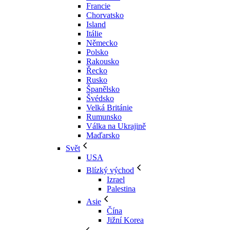
Francie
Chorvatsko
Island
Itálie
Německo
Polsko
Rakousko
Řecko
Rusko
Španělsko
Švédsko
Velká Británie
Rumunsko
Válka na Ukrajině
Maďarsko
Svět
USA
Blízký východ
Izrael
Palestina
Asie
Čína
Jižní Korea