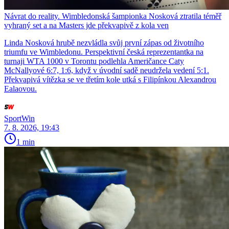
Návrat do reality. Wimbledonská šampionka Nosková ztratila téměř
vyhraný set a na Masters jde překvapivě z kola ven
Linda Nosková hrubě nezvládla svůj první zápas od životního
triumfu ve Wimbledonu. Perspektivní česká reprezentantka na
turnaji WTA 1000 v Torontu podlehla Američance Caty
McNallyové 6:7, 1:6, když v úvodní sadě neudržela vedení 5:1.
Překvapivá vítězka se ve třetím kole utká s Filipínkou Alexandrou
Ealaovou.
SportWin
7. 8. 2026, 19:43
1 min