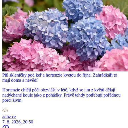
Půl skleničky pod keř a hortenzie kvetou do října. Zahrádkáři to
mají doma a nevědí
Hortenzie chtějí péči obzvlášť v létě, když se jim z květů dělají
nadýchané koule jako z pohádky. Právě tehdy potřebují pořádnou
porci živin.
adbz.cz
7. 8. 2026, 20:50