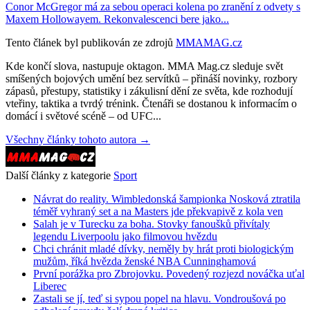
Conor McGregor má za sebou operaci kolena po zranění z odvety s
Maxem Hollowayem. Rekonvalescenci bere jako...
Tento článek byl publikován ze zdrojů
MMAMAG.cz
Kde končí slova, nastupuje oktagon. MMA Mag.cz sleduje svět
smíšených bojových umění bez servítků – přináší novinky, rozbory
zápasů, přestupy, statistiky i zákulisní dění ze světa, kde rozhodují
vteřiny, taktika a tvrdý trénink. Čtenáři se dostanou k informacím o
domácí i světové scéně – od UFC...
Všechny články tohoto autora →
Další články z kategorie
Sport
Návrat do reality. Wimbledonská šampionka Nosková ztratila
téměř vyhraný set a na Masters jde překvapivě z kola ven
Salah je v Turecku za boha. Stovky fanoušků přivítaly
legendu Liverpoolu jako filmovou hvězdu
Chci chránit mladé dívky, neměly by hrát proti biologickým
mužům, říká hvězda ženské NBA Cunninghamová
První porážka pro Zbrojovku. Povedený rozjezd nováčka uťal
Liberec
Zastali se jí, teď si sypou popel na hlavu. Vondroušová po