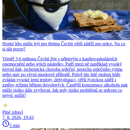
Horké léto může být pro třetinu Čechů větší zátěží pro srdce. Na co
si dát pozor?
Téměř 3,6 milionu Čechů žije s některým z kardiovaskulárních
onemocnění nebo jejich následky. Patří mezi ně například vysoký
krevní tlak, ischemická choroba srdeční, porucha srdečního rytmu
nebo stav po cévní mozkové příhodě. Právě tito lidé mohou hůře
zvládat vysoké letní teploty, dehydrataci, větší fyzickou zátěž i
změny režimu během dovolených. Častější konzumace alkoholu pak
může riziko dále zvyšovat. Jak tedy riziko problémů se srdcem co
nejvíc snížit?
Plné zdraví
7. 8. 2026, 19:43
5 min