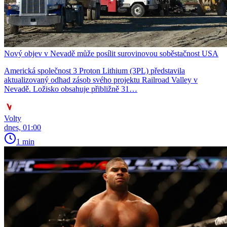
Nový objev v Nevadě může posílit surovinovou soběstačnost USA
Americká společnost 3 Proton Lithium (3PL) představila
aktualizovaný odhad zásob svého projektu Railroad Valley v
Nevadě. Ložisko obsahuje přibližně 31…
Volty
dnes, 01:00
1 min