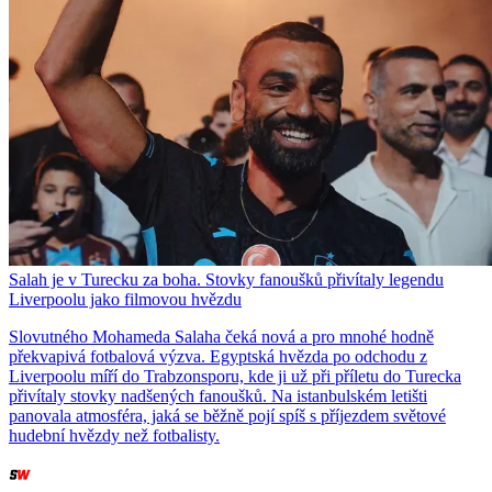
Salah je v Turecku za boha. Stovky fanoušků přivítaly legendu
Liverpoolu jako filmovou hvězdu
Slovutného Mohameda Salaha čeká nová a pro mnohé hodně
překvapivá fotbalová výzva. Egyptská hvězda po odchodu z
Liverpoolu míří do Trabzonsporu, kde ji už při příletu do Turecka
přivítaly stovky nadšených fanoušků. Na istanbulském letišti
panovala atmosféra, jaká se běžně pojí spíš s příjezdem světové
hudební hvězdy než fotbalisty.