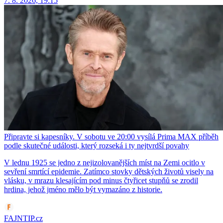
7. 8. 2026, 19:15
Připravte si kapesníky. V sobotu ve 20:00 vysílá Prima MAX příběh
podle skutečné události, který rozseká i ty nejtvrdší povahy
V lednu 1925 se jedno z nejizolovanějších míst na Zemi ocitlo v
sevření smrtící epidemie. Zatímco stovky dětských životů visely na
vlásku, v mrazu klesajícím pod minus čtyřicet stupňů se zrodil
hrdina, jehož jméno mělo být vymazáno z historie.
FAJNTIP.cz