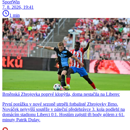
SportWin
7. 8. 2026, 19:41
1 min
Brněnská Zbrojovka poprvé klopýtla, doma nestačila na Liberec
První porážku v nové sezoně utrpěli fotbalisté Zbrojovky Brno.
Nováček nejvyšší soutěže v páteční předehrávce 3. kola podlehl na
domácím stadionu Liberci 0:1. Hostům zajistil tři body gólem z 61.
minuty Patrik Dulay.