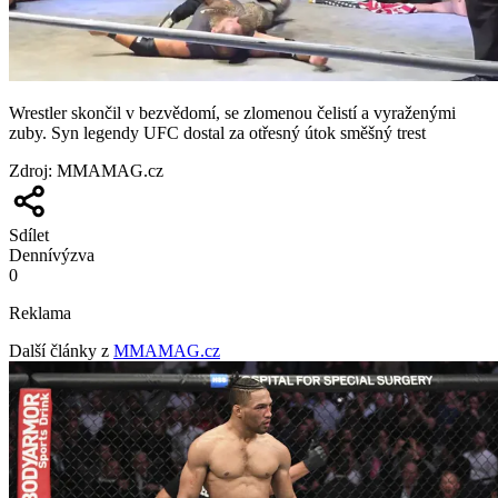
Wrestler skončil v bezvědomí, se zlomenou čelistí a vyraženými
zuby. Syn legendy UFC dostal za otřesný útok směšný trest
Zdroj
:
MMAMAG.cz
Sdílet
Denní
výzva
0
Reklama
Další články z
MMAMAG.cz