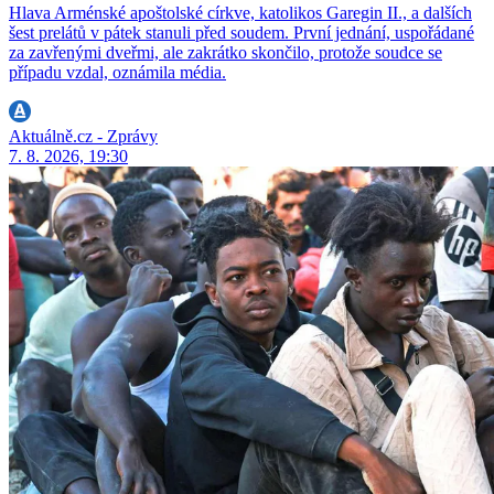
Hlava Arménské apoštolské církve, katolikos Garegin II., a dalších
šest prelátů v pátek stanuli před soudem. První jednání, uspořádané
za zavřenými dveřmi, ale zakrátko skončilo, protože soudce se
případu vzdal, oznámila média.
Aktuálně.cz - Zprávy
7. 8. 2026, 19:30