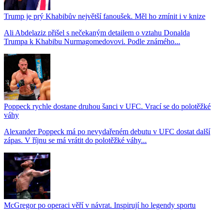
Trump je prý Khabibův největší fanoušek. Měl ho zmínit i v knize
Ali Abdelaziz přišel s nečekaným detailem o vztahu Donalda
Trumpa k Khabibu Nurmagomedovovi. Podle známého...
Poppeck rychle dostane druhou šanci v UFC. Vrací se do polotěžké
váhy
Alexander Poppeck má po nevydařeném debutu v UFC dostat další
zápas. V říjnu se má vrátit do polotěžké váhy...
McGregor po operaci věří v návrat. Inspirují ho legendy sportu