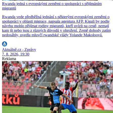
Rwanda jedná s evropskými zeměmi o spolupráci s přijímáním
migrantů
Rwanda vede předběžná jednání s některými evropskými zeměmi o
spolupráci v oblasti migrace, napsala agentura AFP. Kigali by podle
návrhu mohlo přijímat rodiny migrantů, kteří uvízli na cestě, nemají
kam jít nebo jsou z různých důvodů v ohrožení. Země dohody zatím
nedosáhly, uvedla mluvčí rwandské vlády Yolande Makoloová.
Aktuálně.cz - Zprávy
7. 8. 2026, 19:30
Reklama