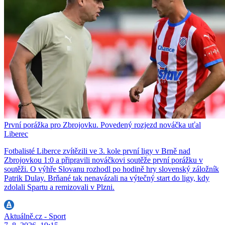
První porážka pro Zbrojovku. Povedený rozjezd nováčka uťal
Liberec
Fotbalisté Liberce zvítězili ve 3. kole první ligy v Brně nad
Zbrojovkou 1:0 a připravili nováčkovi soutěže první porážku v
soutěži. O výhře Slovanu rozhodl po hodině hry slovenský záložník
Patrik Dulay. Brňané tak nenavázali na výtečný start do ligy, kdy
zdolali Spartu a remizovali v Plzni.
Aktuálně.cz - Sport