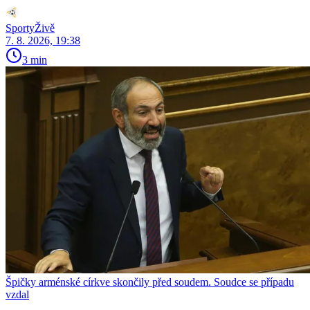
SportyŽivě
7. 8. 2026, 19:38
3 min
Špičky arménské církve skončily před soudem. Soudce se případu
vzdal