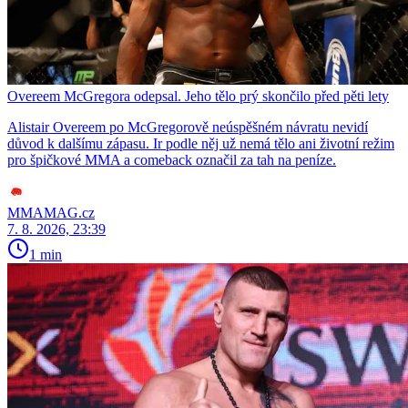
Overeem McGregora odepsal. Jeho tělo prý skončilo před pěti lety
Alistair Overeem po McGregorově neúspěšném návratu nevidí
důvod k dalšímu zápasu. Ir podle něj už nemá tělo ani životní režim
pro špičkové MMA a comeback označil za tah na peníze.
MMAMAG.cz
7. 8. 2026, 23:39
1 min