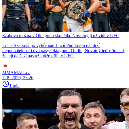
Szabová možná v Oktagonu skončila. Novotný ji už vidí v UFC
Lucia Szabová po výhře nad Lucií Pudilovou dál drží
neporazitelnost i dva pásy Oktagonu. Ondřej Novotný teď připustil,
že její další zápas už může přijít v UFC.
MMAMAG.cz
7. 8. 2026, 23:26
1 min