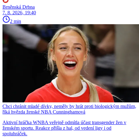
Brněnská Drbna
7. 8. 2026, 19:40
2 min
Chci chránit mladé dívky, neměly by hrát proti biologickým mužům,
říká hvězda ženské NBA Cunninghamová
Aktivní hráčka WNBA veřejně odmítla účast transgender žen v
ženském sportu. Reakce přišla z hal, od vedení ligy i od
spoluhráček.