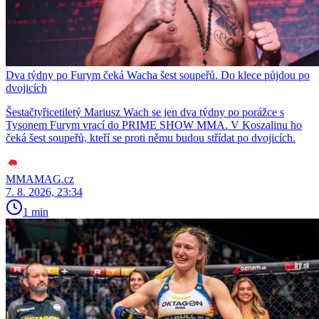
Dva týdny po Furym čeká Wacha šest soupeřů. Do klece půjdou po
dvojicích
Šestačtyřicetiletý Mariusz Wach se jen dva týdny po porážce s
Tysonem Furym vrací do PRIME SHOW MMA. V Koszalinu ho
čeká šest soupeřů, kteří se proti němu budou střídat po dvojicích.
MMAMAG.cz
7. 8. 2026, 23:34
1 min