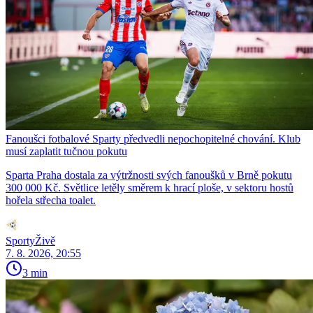
Fanoušci fotbalové Sparty předvedli nepochopitelné chování. Klub
musí zaplatit tučnou pokutu
Sparta Praha dostala za výtržnosti svých fanoušků v Brně pokutu
300 000 Kč. Světlice letěly směrem k hrací ploše, v sektoru hostů
hořela střecha toalet.
SportyŽivě
7. 8. 2026, 20:55
3 min