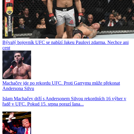
Bývalý bojovník UFC se nabízí Jakeu Paulovi zdarma. Nechce ani
cent
Machačev jde po rekordu UFC. Proti Garrymu může překonat
Andersona Silvu
Islam Machačev drží s Andersonem Silvou rekordních 16 výher v
řadě v UFC. Pokud 15. srpna porazí Iana...