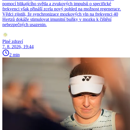
pomocí blikajícího světla a zvukových impulsů o specifické
frekvenci však přináší zcela nový pohled na možnost regenerace.
Vědci zjistili, že synchronizace mozkových vln na frekvenci 40
Hertzů dokáže stimulovat imunitní buňky v mozku k čištění
nebezpečných usazenin.
Plné zdraví
7. 8. 2026, 19:44
2 min