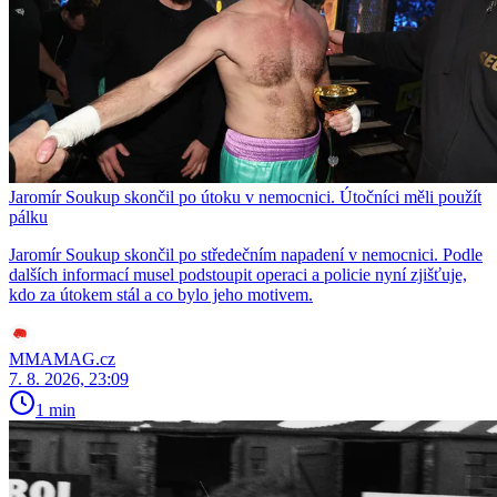
Jaromír Soukup skončil po útoku v nemocnici. Útočníci měli použít
pálku
Jaromír Soukup skončil po středečním napadení v nemocnici. Podle
dalších informací musel podstoupit operaci a policie nyní zjišťuje,
kdo za útokem stál a co bylo jeho motivem.
MMAMAG.cz
7. 8. 2026, 23:09
1 min