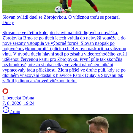
Slovan ovládl duel se Zbrojovkou. O vítěznou trefu se postaral
Dulay
Slovan se ve třetím kole představil na hřišti ligového nováčka.
Zbrojovka Brno se po třech letech vrátila do nejvyšší soutěže a do
nové sezony vstoupila ve výborné formě. Slovan naopak po
bojovném výkonu proti Teplicím chtěl znovu naskočit na vítěznou
vlnu. V úvodu duelu hlavní sudí po zásahu videorozhodčího zrušil
udělenou červenou kartu pro Zbrojovku. První půle tak skončila
bezbrankově, přesto si oba celky ve velmi náročném utkání
vypracovaly řadu příležitostí. Zlom přišel ve druhé půli, kdy se po
dlouhém vhazování dostal k hlavičce Patrik Dulay a Slovanu tak
zařídil jedinou a zároveň vítěznou trefu.
Liberecká Drbna
7. 8. 2026, 19:24
2 min