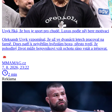
Usyk říká, že box je sport pro chudé. Luxus podle něj bere motivaci
Oleksandr Usyk vzpomínal, že už ve dvanácti letech pracoval na
farmě. Dnes patří k největším hvězdám boxu, přesto tvrdí, že
pohodlný život může bojovníkovi vzít ochotu ráno vstát a trénovat.
MMAMAG.cz
7. 8. 2026, 23:22
2 min
Reklama