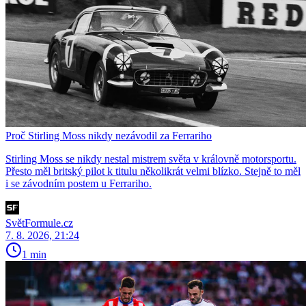
Proč Stirling Moss nikdy nezávodil za Ferrariho
Stirling Moss se nikdy nestal mistrem světa v královně motorsportu.
Přesto měl britský pilot k titulu několikrát velmi blízko. Stejně to měl
i se závodním postem u Ferrariho.
SvětFormule.cz
7. 8. 2026, 21:24
1 min