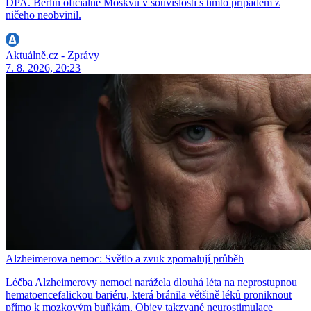
DPA. Berlín oficiálně Moskvu v souvislosti s tímto případem z
ničeho neobvinil.
Aktuálně.cz - Zprávy
7. 8. 2026, 20:23
Alzheimerova nemoc: Světlo a zvuk zpomalují průběh
Léčba Alzheimerovy nemoci narážela dlouhá léta na neprostupnou
hematoencefalickou bariéru, která bránila většině léků proniknout
přímo k mozkovým buňkám. Objev takzvané neurostimulace