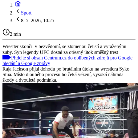
Sport
8. 5. 2026, 10:25
2 min
Wrestler skončil v bezvědomí, se zlomenou čelistí a vyraženými
zuby. Syn legendy UFC dostal za otřesný útok směšný trest
Přidejte si obsah Centrum.cz do oblíbených zdrojů pro Google
hledání a Google zprávy
Raja Jackson přijal dohodu po brutálním útoku na wrestlera Syko
Stua. Místo dlouhého procesu ho čeká vězení, vysoká náhrada
škody a dvouletá podmínka.