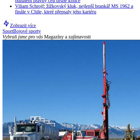
odhalení pravdy čelí drsné kritice
Viliam Schrojf: žižkovský kluk, nejlepší brankář MS 1962 a
finále v Chile, které přepsaly jeho kariéru
Zobrazit více
Sport
Bojové sporty
Vybrali jsme pro vás
Magazíny a zajímavosti