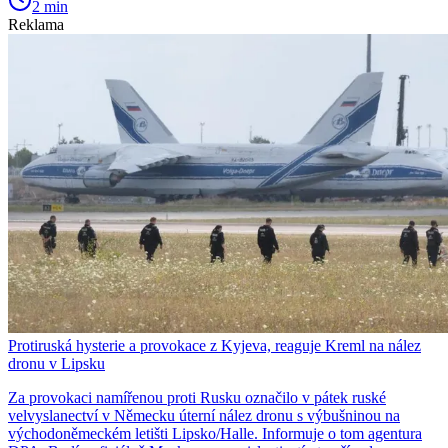
2 min
Reklama
Protiruská hysterie a provokace z Kyjeva, reaguje Kreml na nález
dronu v Lipsku
Za provokaci namířenou proti Rusku označilo v pátek ruské
velvyslanectví v Německu úterní nález dronu s výbušninou na
východoněmeckém letišti Lipsko/Halle. Informuje o tom agentura