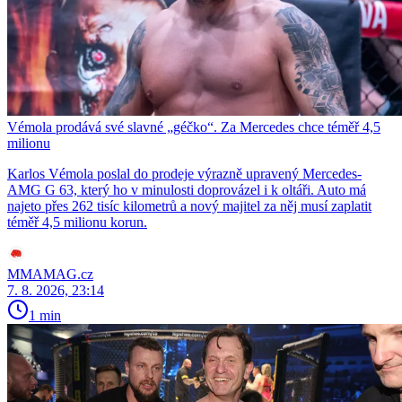
Vémola prodává své slavné „géčko“. Za Mercedes chce téměř 4,5
milionu
Karlos Vémola poslal do prodeje výrazně upravený Mercedes-
AMG G 63, který ho v minulosti doprovázel i k oltáři. Auto má
najeto přes 262 tisíc kilometrů a nový majitel za něj musí zaplatit
téměř 4,5 milionu korun.
MMAMAG.cz
7. 8. 2026, 23:14
1 min