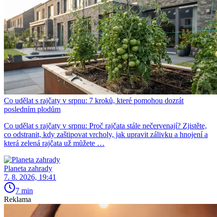
Co udělat s rajčaty v srpnu: 7 kroků, které pomohou dozrát
posledním plodům
Co udělat s rajčaty v srpnu: Proč rajčata stále nečervenají? Zjistěte,
co odstranit, kdy zaštipovat vrcholy, jak upravit zálivku a hnojení a
která zelená rajčata už můžete …
Planeta zahrady
7. 8. 2026, 19:41
7 min
Reklama