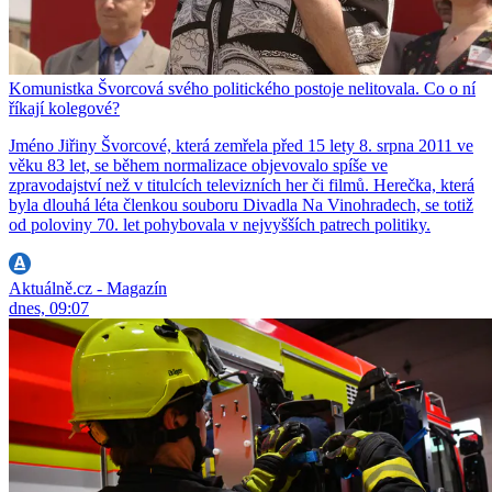
Komunistka Švorcová svého politického postoje nelitovala. Co o ní
říkají kolegové?
Jméno Jiřiny Švorcové, která zemřela před 15 lety 8. srpna 2011 ve
věku 83 let, se během normalizace objevovalo spíše ve
zpravodajství než v titulcích televizních her či filmů. Herečka, která
byla dlouhá léta členkou souboru Divadla Na Vinohradech, se totiž
od poloviny 70. let pohybovala v nejvyšších patrech politiky.
Aktuálně.cz - Magazín
dnes, 09:07