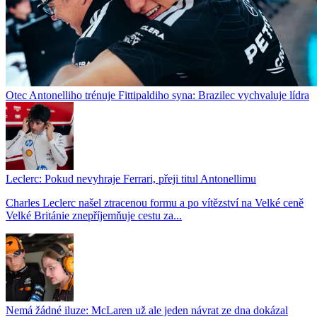
Otec Antonelliho trénuje Fittipaldiho syna: Brazilec vychvaluje lídra
Leclerc: Pokud nevyhraje Ferrari, přeji titul Antonellimu
Charles Leclerc našel ztracenou formu a po vítězství na Velké ceně
Velké Británie znepříjemňuje cestu za...
Nemá žádné iluze: McLaren už ale jeden návrat ze dna dokázal