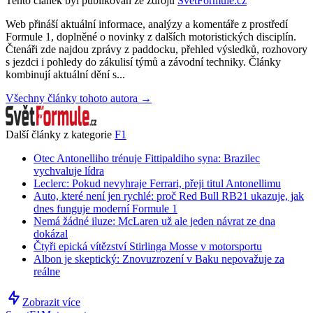
Tento článek byl publikován ze zdrojů
SvětFormule.cz
Web přináší aktuální informace, analýzy a komentáře z prostředí
Formule 1, doplněné o novinky z dalších motoristických disciplín.
Čtenáři zde najdou zprávy z paddocku, přehled výsledků, rozhovory
s jezdci i pohledy do zákulisí týmů a závodní techniky. Články
kombinují aktuální dění s...
Všechny články tohoto autora →
Další články z kategorie
F1
Otec Antonelliho trénuje Fittipaldiho syna: Brazilec
vychvaluje lídra
Leclerc: Pokud nevyhraje Ferrari, přeji titul Antonellimu
Auto, které není jen rychlé: proč Red Bull RB21 ukazuje, jak
dnes funguje moderní Formule 1
Nemá žádné iluze: McLaren už ale jeden návrat ze dna
dokázal
Čtyři epická vítězství Stirlinga Mosse v motorsportu
Albon je skeptický: Znovuzrození v Baku nepovažuje za
reálne
Zobrazit více