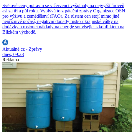
Světové ceny potravin se v červenci vyšplhaly na nejvyšší úroveň
asi za tři a půl roku. Vyplývá to z páteční zprávy Organizace OSN
pro výživu a zemědělství (FAO). Za růstem cen stojí mimo jiné
nepříznivé počasí, negativní dopady rusko-ukrajinské války na
dodávky a rostoucí náklady na energie související s konfliktem na
Blízkém východě.
Aktuálně.cz - Zprávy
dnes, 09:23
Reklama