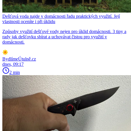
Dešťová voda najde v domácnosti řadu praktických využití. Její
vlastnosti oceníte i při úklidu
Způsoby využití dešťové vody nejen pro úklid domácnosti. 3 tipy a
rady jak dešťovku sbírat a uchovávat čistou pro využití v
domácnosti.
BydlímeÚtulně.cz
dnes, 09:17
2 min