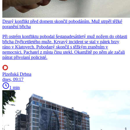
Drsný konflikt před domem skončil pobodáním. Muž utrpěl těžké
poranění břicha
Při ostrém konfliktu pobodal šestapadesátiletý muž nožem do oblasti
břicha čtyřicetiletého muže. Krvavý incident se stal v pátek brzy
ráno v Klatovech. Pobodaný skončil s těžkým zraněním v
nemocnici. Pachatel z místa činu utekl. Okamžitě po něm ale začali
pátrat přivolaní policisté.
Plzeňská Drbna
dnes, 09:17
1 min