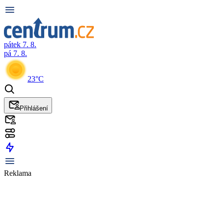
pátek 7. 8.
pá 7. 8.
23°C
Přihlášení
Reklama