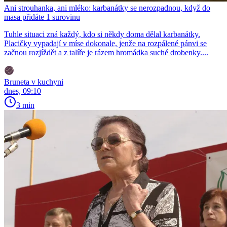
Ani strouhanka, ani mléko: karbanátky se nerozpadnou, když do
masa přidáte 1 surovinu
Tuhle situaci zná každý, kdo si někdy doma dělal karbanátky.
Placičky vypadají v míse dokonale, jenže na rozpálené pánvi se
začnou rozjíždět a z talíře je rázem hromádka suché drobenky....
Bruneta v kuchyni
dnes, 09:10
3 min