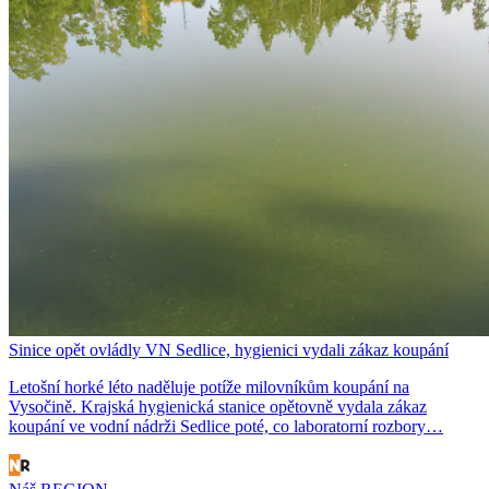
Sinice opět ovládly VN Sedlice, hygienici vydali zákaz koupání
Letošní horké léto naděluje potíže milovníkům koupání na
Vysočině. Krajská hygienická stanice opětovně vydala zákaz
koupání ve vodní nádrži Sedlice poté, co laboratorní rozbory…