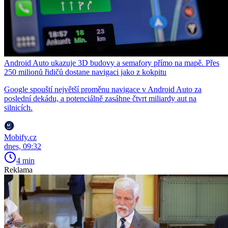
Android Auto ukazuje 3D budovy a semafory přímo na mapě. Přes
250 milionů řidičů dostane navigaci jako z kokpitu
Google spouští největší proměnu navigace v Android Auto za
poslední dekádu, a potenciálně zasáhne čtvrt miliardy aut na
silnicích.
Mobify.cz
dnes, 09:32
4 min
Reklama