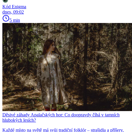
Kód Enigma
dnes, 09:02
5 min
Děsivé záhady Apalačských hor: Co doopravdy číhá v tamních
hlubokých lesích?
Každé místo na světě má svůj tradiční folklór – strašidla a příšery,