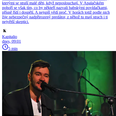
kterými se straší malé děti, když neposlouchají. V Apalačském
pohoří se však tím, co by někteří nazvali babskými povídačkami,
přísně řídí i dospělí. A nejspíš vědí proč. V horách totiž podle nich
žije nebezpečný nadpřirozený predátor, z něhož tu mají strach i ti
největší skeptici.
Kapitalio
dnes, 09:01
5 min