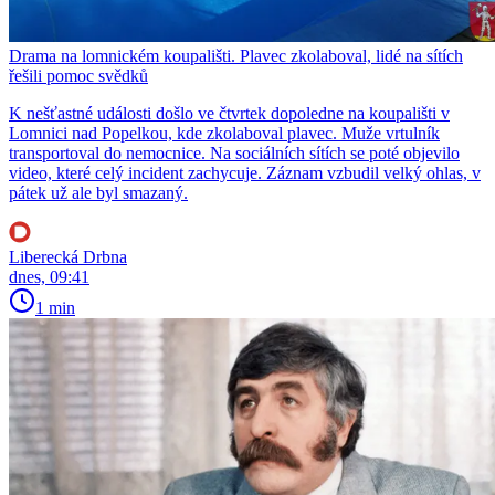
Drama na lomnickém koupališti. Plavec zkolaboval, lidé na sítích
řešili pomoc svědků
K nešťastné události došlo ve čtvrtek dopoledne na koupališti v
Lomnici nad Popelkou, kde zkolaboval plavec. Muže vrtulník
transportoval do nemocnice. Na sociálních sítích se poté objevilo
video, které celý incident zachycuje. Záznam vzbudil velký ohlas, v
pátek už ale byl smazaný.
Liberecká Drbna
dnes, 09:41
1 min