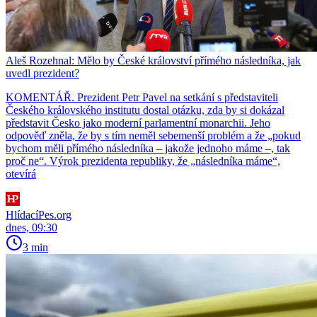
Aleš Rozehnal: Mělo by České království přímého následníka, jak
uvedl prezident?
KOMENTÁŘ. Prezident Petr Pavel na setkání s představiteli
Českého královského institutu dostal otázku, zda by si dokázal
představit Česko jako moderní parlamentní monarchii. Jeho
odpověď zněla, že by s tím neměl sebemenší problém a že „pokud
bychom měli přímého následníka – jakože jednoho máme –, tak
proč ne“. Výrok prezidenta republiky, že „následníka máme“,
otevírá
HlídacíPes.org
dnes, 09:30
3 min