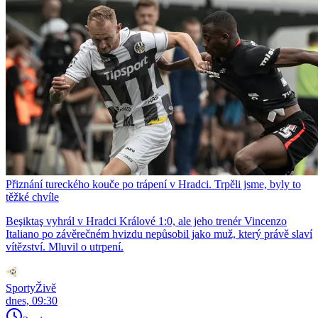
Přiznání tureckého kouče po trápení v Hradci. Trpěli jsme, byly to
těžké chvíle
Beşiktaş vyhrál v Hradci Králové 1:0, ale jeho trenér Vincenzo
Italiano po závěrečném hvizdu nepůsobil jako muž, který právě slaví
vítězství. Mluvil o utrpení.
SportyŽivě
dnes, 09:30