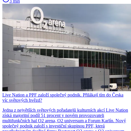
3 min
Live Nation a PPF založí společný podnik. Přilákají tím do Česka
víc světových hvězd?
Jedna z největších světových pořadatelů kulturních akcí Live Nation
získá majoritní podíl 51 procent v novém provozovateli
multifunkčních hal O2 arena, O2 universum a Forum Karlín. Nový
společný podnik založí s investiční skupinou PPF, která