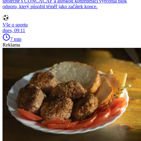
společně s CONCACAF a asijskou konfederací vytvořila blok
odporu, který působil téměř jako začátek konce.
Vše o sportu
dnes, 09:11
7 min
Reklama