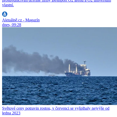
prostřednictvím dceřiné firmy Bestsport O2 arenu a O2 universum
vlastní.
Aktuálně.cz - Magazín
dnes, 09:28
Světové ceny potravin rostou, v červenci se vyšplhaly nejvýše od
ledna 2023