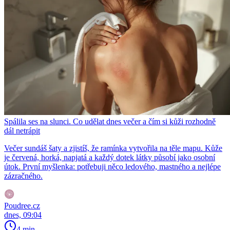
Spálila ses na slunci. Co udělat dnes večer a čím si kůži rozhodně
dál netrápit
Večer sundáš šaty a zjistíš, že ramínka vytvořila na těle mapu. Kůže
je červená, horká, napjatá a každý dotek látky působí jako osobní
útok. První myšlenka: potřebuji něco ledového, mastného a nejlépe
zázračného.
Poudree.cz
dnes, 09:04
4 min