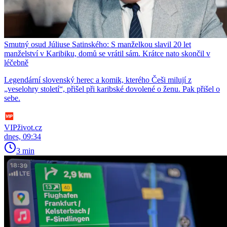
Smutný osud Júliuse Satinského: S manželkou slavil 20 let
manželství v Karibiku, domů se vrátil sám. Krátce nato skončil v
léčebně
Legendární slovenský herec a komik, kterého Češi milují z
„veselohry století“, přišel při karibské dovolené o ženu. Pak přišel o
sebe.
VIPživot.cz
dnes, 09:34
3 min