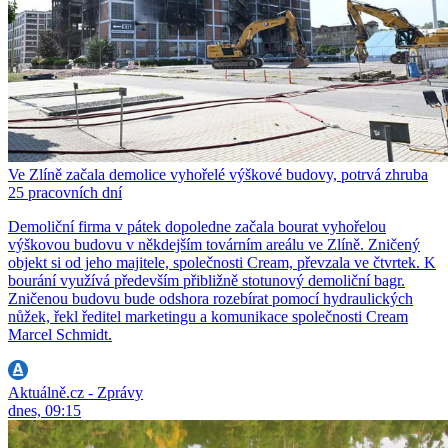
Ve Zlíně začala demolice vyhořelé výškové budovy, potrvá zhruba
25 pracovních dní
Demoliční firma v pátek dopoledne začala bourat vyhořelou
výškovou budovu v někdejším továrním areálu ve Zlíně. Zničený
objekt si od jeho majitele, společnosti Cream, převzala ve čtvrtek. K
bourání využívá především přibližně stotunový demoliční bagr.
Zničenou budovu bude odshora rozebírat pomocí hydraulických
nůžek, řekl ředitel marketingu a komunikace společnosti Cream
Marcel Schmidt.
Aktuálně.cz - Zprávy
dnes, 09:15