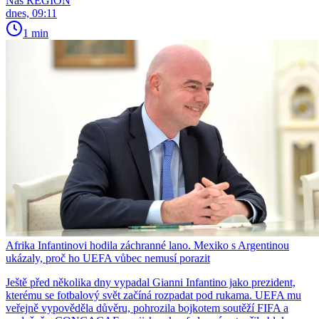
Náš REGION
dnes, 09:11
1 min
Afrika Infantinovi hodila záchranné lano. Mexiko s Argentinou
ukázaly, proč ho UEFA vůbec nemusí porazit
Ještě před několika dny vypadal Gianni Infantino jako prezident,
kterému se fotbalový svět začíná rozpadat pod rukama. UEFA mu
veřejně vypověděla důvěru, pohrozila bojkotem soutěží FIFA a