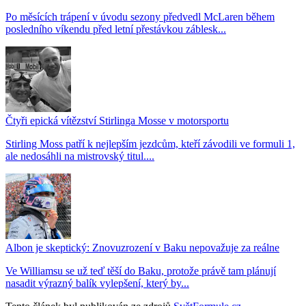
Po měsících trápení v úvodu sezony předvedl McLaren během
posledního víkendu před letní přestávkou záblesk...
Čtyři epická vítězství Stirlinga Mosse v motorsportu
Stirling Moss patří k nejlepším jezdcům, kteří závodili ve formuli 1,
ale nedosáhli na mistrovský titul....
Albon je skeptický: Znovuzrození v Baku nepovažuje za reálne
Ve Williamsu se už teď těší do Baku, protože právě tam plánují
nasadit výrazný balík vylepšení, který by...