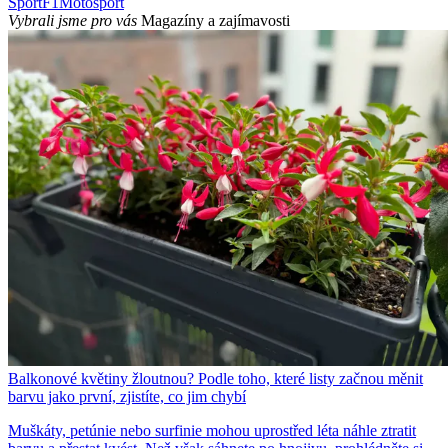
Sport
F1
Motosport
Vybrali jsme pro vás
Magazíny a zajímavosti
Balkonové květiny žloutnou? Podle toho, které listy začnou měnit
barvu jako první, zjistíte, co jim chybí
Muškáty, petúnie nebo surfinie mohou uprostřed léta náhle ztratit