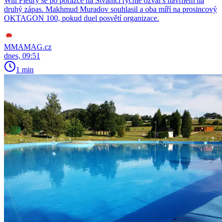
Will Fleury se po porážce na Štvanici rychle ozval s návrhem na
druhý zápas. Makhmud Muradov souhlasil a oba míří na prosincový
OKTAGON 100, pokud duel posvětí organizace.
MMAMAG.cz
dnes, 09:51
1 min