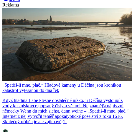
Reklama
„Spatříš-li mne, plač.“ Hladové kameny u Děčína jsou kronikou
katastrof vytesanou do dna řek
Když hladina Labe klesne dostatečně nízko, u Děčína vystoupí z
vody kus pískovce popsaný čísly a větami. Nejznámější nápis zní
německy Wenn du mich siehst, dann weine – „Spatříš-li mne, plač.“
Internet z něj vytvořil téměř apokalyptické poselství z roku 1616.
Skutečný příběh je ale zajímavější.