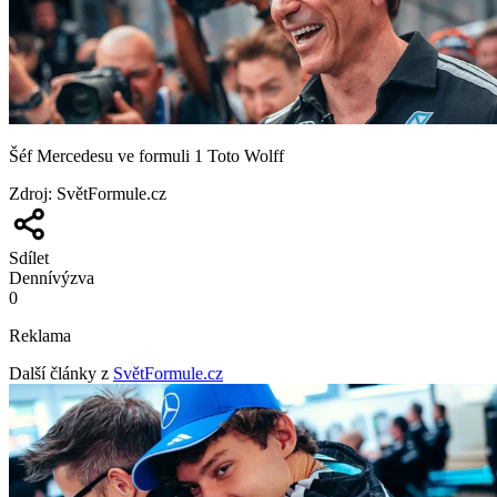
Šéf Mercedesu ve formuli 1 Toto Wolff
Zdroj
:
SvětFormule.cz
Sdílet
Denní
výzva
0
Reklama
Další články z
SvětFormule.cz