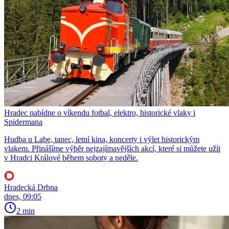
Hradec nabídne o víkendu fotbal, elektro, historické vlaky i
Spidermana
Hudba u Labe, tanec, letní kina, koncerty i výlet historickým
vlakem. Přinášíme výběr nejzajímavějších akcí, které si můžete užít
v Hradci Králové během soboty a neděle.
Hradecká Drbna
dnes, 09:05
2 min