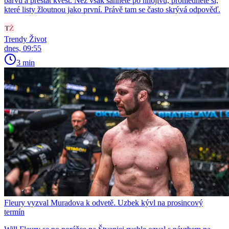
barvu a přestat kvést. Než však sáhnete po hnojivu, prohlédněte si,
které listy žloutnou jako první. Právě tam se často skrývá odpověď.
Trendy Život
dnes, 09:55
3 min
Fleury vyzval Muradova k odvetě. Uzbek kývl na prosincový
termín