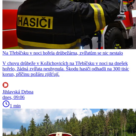
Na Třebíčsku v noci hořela drůbežárna, zvířatům se nic nestalo
V chovu drůbeže v Kožichovicích na Třebíčsku v noci na dnešek
hořelo, žádná zvířata neuhynula. Škodu hasiči odhadli na 300 tisíc
korun, příčinu požáru zjišťují.
Jihlavská Drbna
dnes, 09:06
1 min