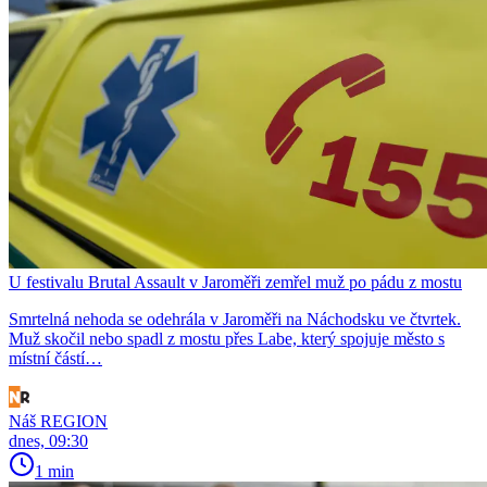
U festivalu Brutal Assault v Jaroměři zemřel muž po pádu z mostu
Smrtelná nehoda se odehrála v Jaroměři na Náchodsku ve čtvrtek.
Muž skočil nebo spadl z mostu přes Labe, který spojuje město s
místní částí…
Náš REGION
dnes, 09:30
1 min