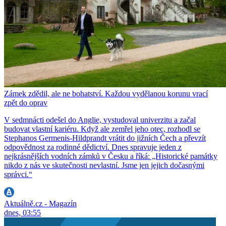
Zámek zdědil, ale ne bohatství. Každou vydělanou korunu vrací
zpět do oprav
V sedmnácti odešel do Anglie, vystudoval univerzitu a začal
budovat vlastní kariéru. Když ale zemřel jeho otec, rozhodl se
Stephanos Germenis-Hildprandt vrátit do jižních Čech a převzít
odpovědnost za rodinné dědictví. Dnes spravuje jeden z
nejkrásnějších vodních zámků v Česku a říká: „Historické památky
nikdo z nás ve skutečnosti nevlastní. Jsme jen jejich dočasnými
správci.“
Aktuálně.cz - Magazín
dnes, 03:55