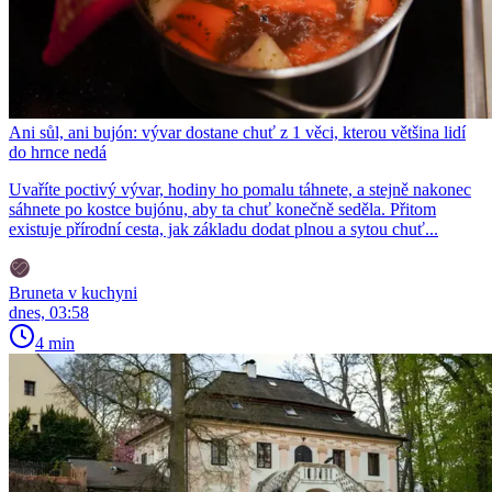
Ani sůl, ani bujón: vývar dostane chuť z 1 věci, kterou většina lidí
do hrnce nedá
Uvaříte poctivý vývar, hodiny ho pomalu táhnete, a stejně nakonec
sáhnete po kostce bujónu, aby ta chuť konečně seděla. Přitom
existuje přírodní cesta, jak základu dodat plnou a sytou chuť...
Bruneta v kuchyni
dnes, 03:58
4 min