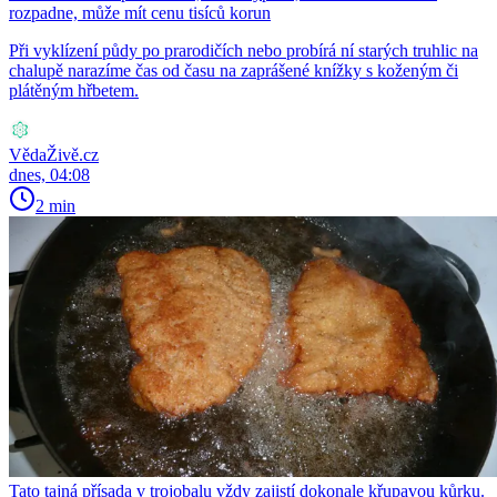
rozpadne, může mít cenu tisíců korun
Při vyklízení půdy po prarodičích nebo probírá ní starých truhlic na
chalupě narazíme čas od času na zaprášené knížky s koženým či
plátěným hřbetem.
VědaŽivě.cz
dnes, 04:08
2 min
Tato tajná přísada v trojobalu vždy zajistí dokonale křupavou kůrku.