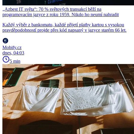
„Azbest IT světa“: 70 % světových transakcí běží na
programovacím jazyce z roku 1959. Nikdo ho neumí nahradit
Každý výběr z bankomatu, každé přijetí platby kartou s vysokou
pravděpodobností projde přes kód napsaný v jazyce starém 66 let.
Mobify.cz
dnes, 04:03
5 min