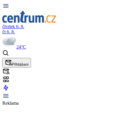
čtvrtek 6. 8.
čt 6. 8.
24°C
Přihlášení
Reklama