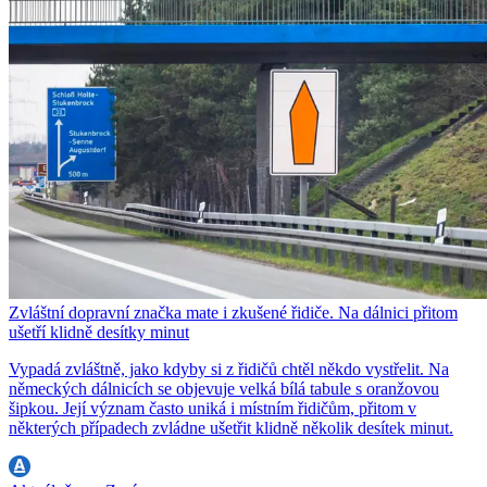
Zvláštní dopravní značka mate i zkušené řidiče. Na dálnici přitom
ušetří klidně desítky minut
Vypadá zvláštně, jako kdyby si z řidičů chtěl někdo vystřelit. Na
německých dálnicích se objevuje velká bílá tabule s oranžovou
šipkou. Její význam často uniká i místním řidičům, přitom v
některých případech zvládne ušetřit klidně několik desítek minut.