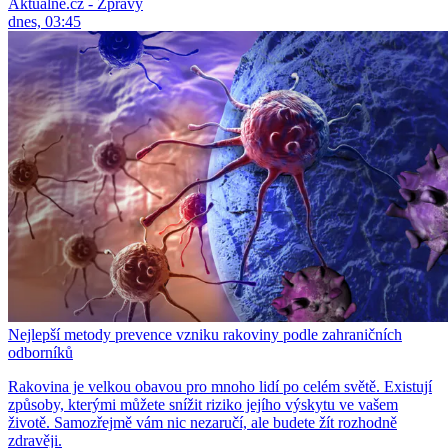
Aktuálně.cz - Zprávy
dnes, 03:45
Nejlepší metody prevence vzniku rakoviny podle zahraničních
odborníků
Rakovina je velkou obavou pro mnoho lidí po celém světě. Existují
způsoby, kterými můžete snížit riziko jejího výskytu ve vašem
životě. Samozřejmě vám nic nezaručí, ale budete žít rozhodně
zdravěji.