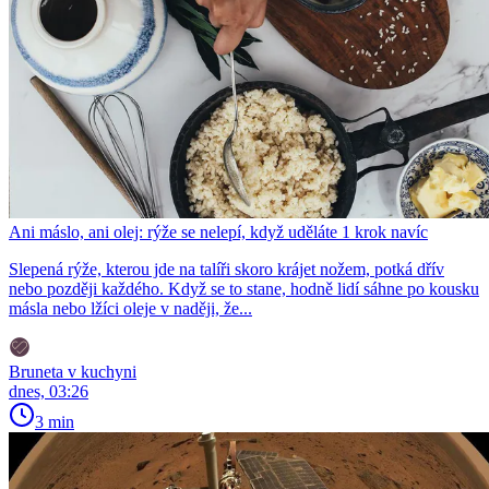
Ani máslo, ani olej: rýže se nelepí, když uděláte 1 krok navíc
Slepená rýže, kterou jde na talíři skoro krájet nožem, potká dřív
nebo později každého. Když se to stane, hodně lidí sáhne po kousku
másla nebo lžíci oleje v naději, že...
Bruneta v kuchyni
dnes, 03:26
3 min