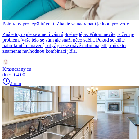
Potraviny pro lepší trávení. Zbavte se nadýmání jednou pro vždy
Znáte to, najíte se a není vám úplně nejlépe. Přitom nevíte, v čem je
problém. Vaše tělo se vám ale snaží něco sdělit. Pokud se cítíte
nafouknutí a unavení, když jste se právě dobře najedli, může to
znamenat nevhodnou kombinaci jídla.
Krasnezeny.eu
dnes, 04:00
2 min