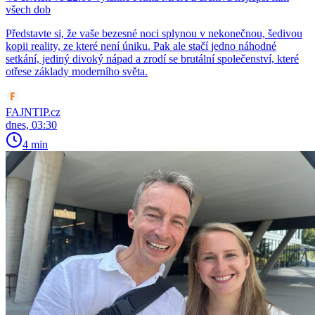
všech dob
Představte si, že vaše bezesné noci splynou v nekonečnou, šedivou
kopii reality, ze které není úniku. Pak ale stačí jedno náhodné
setkání, jediný divoký nápad a zrodí se brutální společenství, které
otřese základy moderního světa.
FAJNTIP.cz
dnes, 03:30
4 min