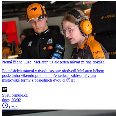
Nemá žádné iluze: McLaren už ale jeden návrat ze dna dokázal
Po měsících trápení v úvodu sezony předvedl McLaren během
posledního víkendu před letní přestávkou záblesk návratu
mistrovské formy z posledních dvou či tří let.
SvětFormule.cz
dnes, 03:02
1 min