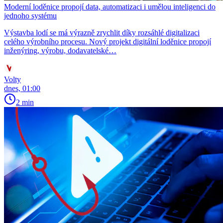
Moderní loděnice propojí data, automatizaci i umělou inteligenci do
jednoho systému
Výstavba lodí se má výrazně zrychlit díky rozsáhlé digitalizaci
celého výrobního procesu. Nový projekt digitální loděnice propojí
inženýring, výrobu, dodavatelské…
Volty
dnes, 01:00
2 min