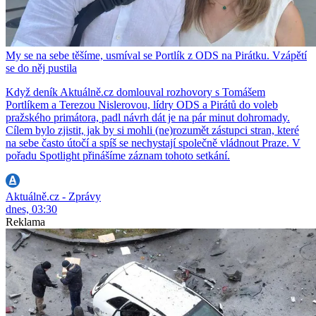
My se na sebe těšíme, usmíval se Portlík z ODS na Pirátku. Vzápětí
se do něj pustila
Když deník Aktuálně.cz domlouval rozhovory s Tomášem
Portlíkem a Terezou Nislerovou, lídry ODS a Pirátů do voleb
pražského primátora, padl návrh dát je na pár minut dohromady.
Cílem bylo zjistit, jak by si mohli (ne)rozumět zástupci stran, které
na sebe často útočí a spíš se nechystají společně vládnout Praze. V
pořadu Spotlight přinášíme záznam tohoto setkání.
Aktuálně.cz - Zprávy
dnes, 03:30
Reklama