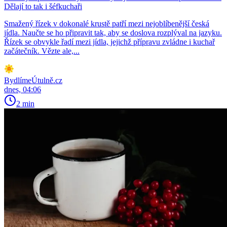
Dělají to tak i šéfkuchaři
Smažený řízek v dokonalé krustě patří mezi nejoblíbenější česká
jídla. Naučte se ho připravit tak, aby se doslova rozplýval na jazyku.
Řízek se obvykle řadí mezi jídla, jejichž přípravu zvládne i kuchař
začátečník. Vězte ale,...
BydlímeÚtulně.cz
dnes, 04:06
2 min