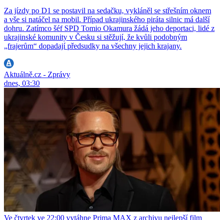
Za jízdy po D1 se postavil na sedačku, vykláněl se střešním oknem
a vše si natáčel na mobil. Případ ukrajinského piráta silnic má další
dohru. Zatímco šéf SPD Tomio Okamura žádá jeho deportaci, lidé z
ukrajinské komunity v Česku si stěžují, že kvůli podobným
„frajerům“ dopadají předsudky na všechny jejich krajany.
Aktuálně.cz - Zprávy
dnes, 03:30
Ve čtvrtek ve 22:00 vytáhne Prima MAX z archivu nejlepší film