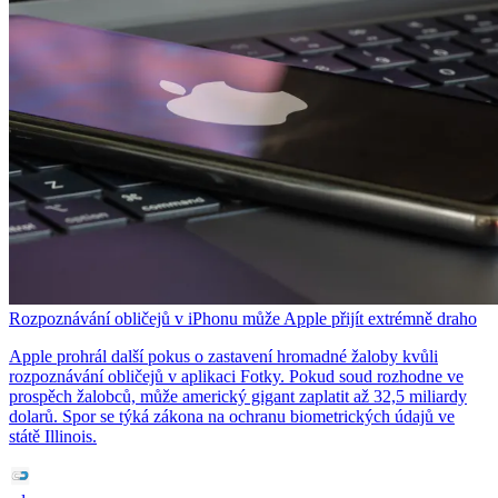
Rozpoznávání obličejů v iPhonu může Apple přijít extrémně draho
Apple prohrál další pokus o zastavení hromadné žaloby kvůli
rozpoznávání obličejů v aplikaci Fotky. Pokud soud rozhodne ve
prospěch žalobců, může americký gigant zaplatit až 32,5 miliardy
dolarů. Spor se týká zákona na ochranu biometrických údajů ve
státě Illinois.