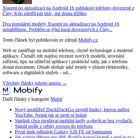
Xiaomi po aktualizaci na Android 16 zablokuje telefony dovezené z
Číny. Kdo ušetřil pár tisíc, má doma těžítko
Dva populární modely Xiaomi po aktualizaci na Android 16
nenaběhnou. Problém se týká kusů dovezených z Číny...
Tento článek byl publikován ze zdrojů
Mobify.cz
Web se zaměřuje na mobilní telefony, chytré technologie a moderní
aplikace. Čtenáři zde najdou recenze nových modelů, srovnání
zařízení, tipy na užitečné aplikace i praktické rady, jak z telefonu
dostat maximum. Obsah sleduje také trendy v oblasti elektroniky,
softwaru a digitálních služeb – od...
Všechny články tohoto autora →
Další články z kategorie
Mobil
Nový prohlížeč DuckDuckGo zavedl funkci, kterou naštve
YouTube. Nemá jak se proti ní bránit
Starlink chce prodávat mobilní tarify a obejít se bez vysílačů.
Signál pošle z orbity rovnou do telefonu
První únik odhaluje Galaxy S26 FE od Samsungu
Jak vybrat iPhone pro dítě: Rodiče kupují špatně a stojí je to i