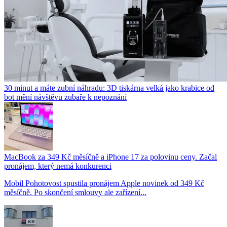
30 minut a máte zubní náhradu: 3D tiskárna velká jako krabice od
bot mění návštěvu zubaře k nepoznání
MacBook za 349 Kč měsíčně a iPhone 17 za polovinu ceny. Začal
pronájem, který nemá konkurenci
Mobil Pohotovost spustila pronájem Apple novinek od 349 Kč
měsíčně. Po skončení smlouvy ale zařízení...