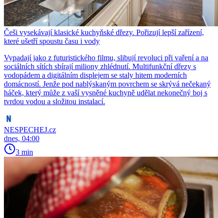
Češi vysekávají klasické kuchyňské dřezy. Pořizují lepší zařízení,
které ušetří spoustu času i vody
Vypadají jako z futuristického filmu, slibují revoluci při vaření a na
sociálních sítích sbírají miliony zhlédnutí. Multifunkční dřezy s
vodopádem a digitálním displejem se staly hitem moderních
domácností. Jenže pod nablýskaným povrchem se skrývá nečekaný
háček, který může z vaší vysněné kuchyně udělat nekonečný boj s
tvrdou vodou a složitou instalací.
NESPECHEJ.cz
dnes, 04:00
3 min