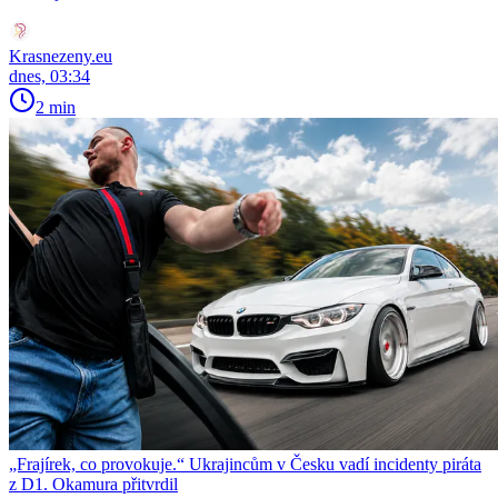
Krasnezeny.eu
dnes, 03:34
2 min
„Frajírek, co provokuje.“ Ukrajincům v Česku vadí incidenty piráta
z D1. Okamura přitvrdil