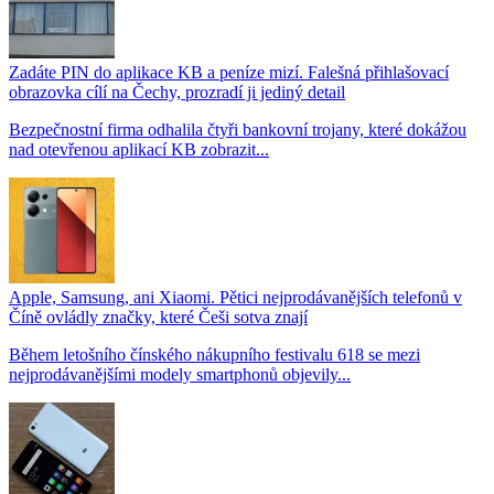
Zadáte PIN do aplikace KB a peníze mizí. Falešná přihlašovací
obrazovka cílí na Čechy, prozradí ji jediný detail
Bezpečnostní firma odhalila čtyři bankovní trojany, které dokážou
nad otevřenou aplikací KB zobrazit...
Apple, Samsung, ani Xiaomi. Pětici nejprodávanějších telefonů v
Číně ovládly značky, které Češi sotva znají
Během letošního čínského nákupního festivalu 618 se mezi
nejprodávanějšími modely smartphonů objevily...