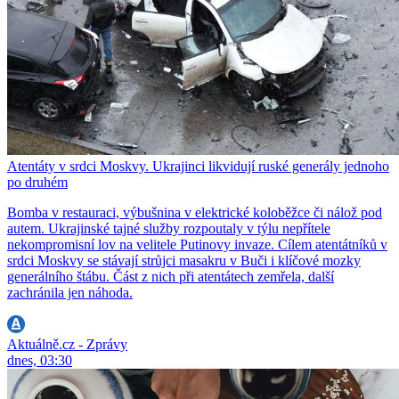
Atentáty v srdci Moskvy. Ukrajinci likvidují ruské generály jednoho
po druhém
Bomba v restauraci, výbušnina v elektrické koloběžce či nálož pod
autem. Ukrajinské tajné služby rozpoutaly v týlu nepřítele
nekompromisní lov na velitele Putinovy invaze. Cílem atentátníků v
srdci Moskvy se stávají strůjci masakru v Buči i klíčové mozky
generálního štábu. Část z nich při atentátech zemřela, další
zachránila jen náhoda.
Aktuálně.cz - Zprávy
dnes, 03:30