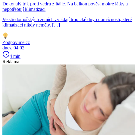
Dokonalý trik proti vedru z Itálie. Na balkon pověsí mokré látky a
nepotřebují klimatizaci
Ve středomořských zemích zvládají tropické dny i domácnosti, které
klimatizaci nikdy neměly. […]
Zodpovime.cz
dnes, 04:02
4 min
Reklama