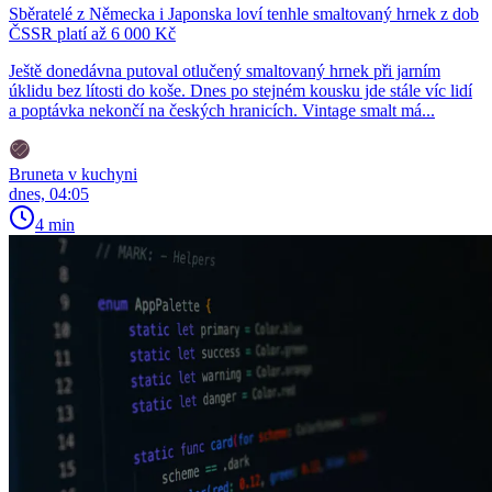
Sběratelé z Německa i Japonska loví tenhle smaltovaný hrnek z dob
ČSSR platí až 6 000 Kč
Ještě donedávna putoval otlučený smaltovaný hrnek při jarním
úklidu bez lítosti do koše. Dnes po stejném kousku jde stále víc lidí
a poptávka nekončí na českých hranicích. Vintage smalt má...
Bruneta v kuchyni
dnes, 04:05
4 min