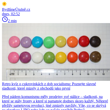
BydlímeÚtulně.cz
dnes, 02:52
2 min
Retro kvíz o cukrovinkách z dob socialismu: Poznejte slavné
sladkosti, které mizely z obchodů jako první
Před pádem komunismu měly prodejny své stálice – sladkosti, na
které se stály fronty a které si pamatuje dodnes skoro každý. Některé
přežily sametovou revoluci, jiné zmizely navždy. Víte, co se skrývá
za zkratkou LIPO nebo kdy se začalo vyrábět Pedro?