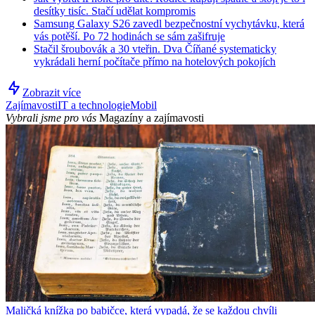
desítky tisíc. Stačí udělat kompromis
Samsung Galaxy S26 zavedl bezpečnostní vychytávku, která
vás potěší. Po 72 hodinách se sám zašifruje
Stačil šroubovák a 30 vteřin. Dva Číňané systematicky
vykrádali herní počítače přímo na hotelových pokojích
Zobrazit více
Zajímavosti
IT a technologie
Mobil
Vybrali jsme pro vás
Magazíny a zajímavosti
Maličká knížka po babičce, která vypadá, že se každou chvíli