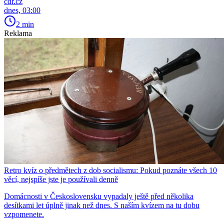
cdr.cz
dnes, 03:00
2 min
Reklama
Retro kvíz o předmětech z dob socialismu: Pokud poznáte všech 10
věcí, nejspíše jste je používali denně
Domácnosti v Československu vypadaly ještě před několika
desítkami let úplně jinak než dnes. S naším kvízem na tu dobu
vzpomenete.