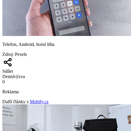
Telefon, Android, horní lišta
Zdroj
:
Pexels
Sdílet
Denní
výzva
0
Reklama
Další články z
Mobify.cz