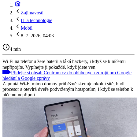
Zajímavosti
IT a technologie
Mobil
8. 7. 2026, 04:03
4 min
Wi-Fi na telefonu žere baterii a láká hackery, i když se k ničemu
nepřipojíte. Vypínejte ji pokaždé, když jdete ven
Přidejte si obsah Centrum.cz do oblíbených zdrojů pro Google
hledání a Google zprávy
Zapnutá Wi-Fi mimo domov průběžně skenuje okolní sítě, budí
procesor a otevírá dveře podvrženým hotspotům, i když se telefon k
ničemu nepřipojí.