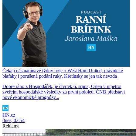
Čekají nás napínavé týdny boje o West Ham United, právnické
blafáky i porušená podání ruky. Křetínský se jen tak nevzdá
Dobré ráno z Hospodářek, je čtvrtek 6. srpna, Orlen Unipetrol
zveřejní hospodářské výsledky za první pololetí, ČNB představí
nové ekonomické prognózy...
HN.cz
dnes, 03:54
Reklama