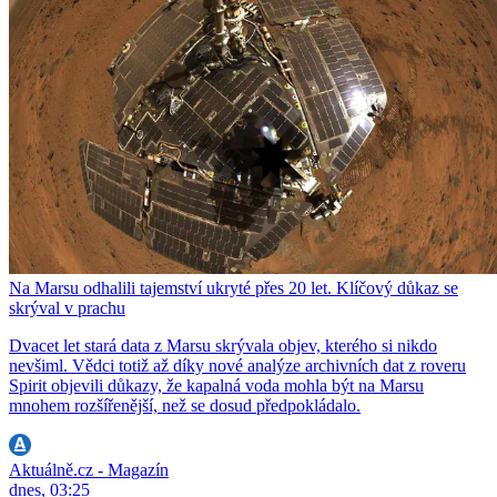
Na Marsu odhalili tajemství ukryté přes 20 let. Klíčový důkaz se
skrýval v prachu
Dvacet let stará data z Marsu skrývala objev, kterého si nikdo
nevšiml. Vědci totiž až díky nové analýze archivních dat z roveru
Spirit objevili důkazy, že kapalná voda mohla být na Marsu
mnohem rozšířenější, než se dosud předpokládalo.
Aktuálně.cz - Magazín
dnes, 03:25