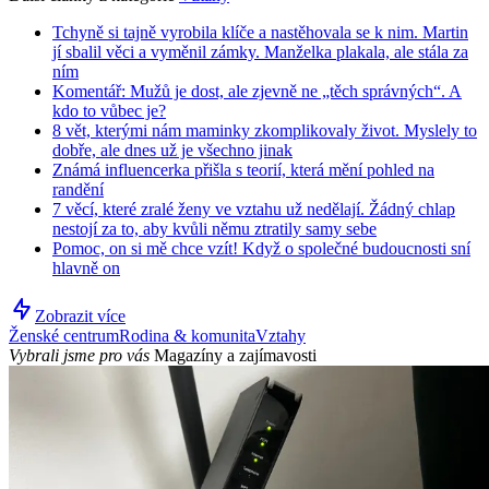
Tchyně si tajně vyrobila klíče a nastěhovala se k nim. Martin
jí sbalil věci a vyměnil zámky. Manželka plakala, ale stála za
ním
Komentář: Mužů je dost, ale zjevně ne „těch správných“. A
kdo to vůbec je?
8 vět, kterými nám maminky zkomplikovaly život. Myslely to
dobře, ale dnes už je všechno jinak
Známá influencerka přišla s teorií, která mění pohled na
randění
7 věcí, které zralé ženy ve vztahu už nedělají. Žádný chlap
nestojí za to, aby kvůli němu ztratily samy sebe
Pomoc, on si mě chce vzít! Když o společné budoucnosti sní
hlavně on
Zobrazit více
Ženské centrum
Rodina & komunita
Vztahy
Vybrali jsme pro vás
Magazíny a zajímavosti