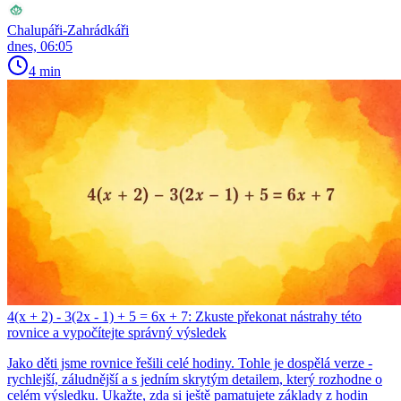
Chalupáři-Zahrádkáři
dnes, 06:05
4 min
4(x + 2) - 3(2x - 1) + 5 = 6x + 7: Zkuste překonat nástrahy této
rovnice a vypočítejte správný výsledek
Jako děti jsme rovnice řešili celé hodiny. Tohle je dospělá verze -
rychlejší, záludnější a s jedním skrytým detailem, který rozhodne o
celém výsledku. Ukažte, zda si ještě pamatujete základy z hodin