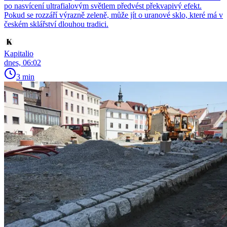
po nasvícení ultrafialovým světlem předvést překvapivý efekt.
Pokud se rozzáří výrazně zeleně, může jít o uranové sklo, které má v
českém sklářství dlouhou tradici.
Kapitalio
dnes, 06:02
3 min