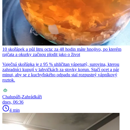
10 skořápek a půl litru octa: za 48 hodin máte hnojivo, po kterém
rajčata a okurky začnou plodit jako o život
Vaječná skořápka je z 95 % uhličitan vápenatý, surovina, kterou
zahradníci kupují v lahvičkách za stovky korun. Stačí ocet a pár
minut, aby se z kuchyňského odpadu stal rozpustný vápníkový
roztok.
Chalupáři-Zahrádkáři
dnes, 06:36
4 min