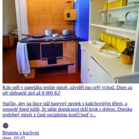
Kdo měl v paneláku tenhle mixér, záviděl mu celý vchod. Dnes za
něj sběratelé dají až 8 000 Kč
Stačilo, aby na lince stál barevný strojek s kalichovitým tělem, a
sousedé hned tušili, že tahle domácnost drží krok s dobou. Dneska
podobný mixér z časů socialismu končí buď v...
Bruneta v kuchyni
dnes, 05:45