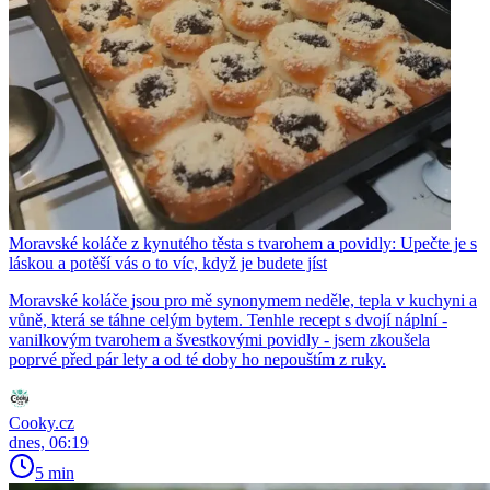
Moravské koláče z kynutého těsta s tvarohem a povidly: Upečte je s
láskou a potěší vás o to víc, když je budete jíst
Moravské koláče jsou pro mě synonymem neděle, tepla v kuchyni a
vůně, která se táhne celým bytem. Tenhle recept s dvojí náplní -
vanilkovým tvarohem a švestkovými povidly - jsem zkoušela
poprvé před pár lety a od té doby ho nepouštím z ruky.
Cooky.cz
dnes, 06:19
5 min