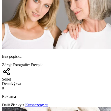
Bez popisku
Zdroj
:
Fotografie: Freepik
Sdílet
Denní
výzva
0
Reklama
Další články z
Krasnezeny.eu