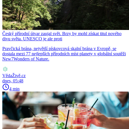
Český přírodní útvar zaujal svět. Brzy by mohl získat titul nového
divu světa. UNESCO je ale proti
Pravčická brána, největší pískovcová skalní brána v Evropě, se
dostala mezi 77 nejlepších přírodních míst planety v globální soutěži
New7Wonders of Nature.
VědaŽivě.cz
dnes, 05:48
4 min