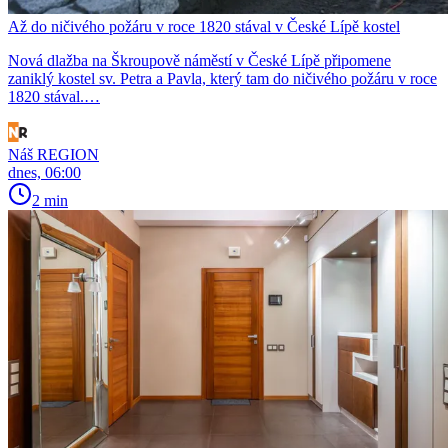
Až do ničivého požáru v roce 1820 stával v České Lípě kostel
Nová dlažba na Škroupově náměstí v České Lípě připomene
zaniklý kostel sv. Petra a Pavla, který tam do ničivého požáru v roce
1820 stával.…
Náš REGION
dnes, 06:00
2 min