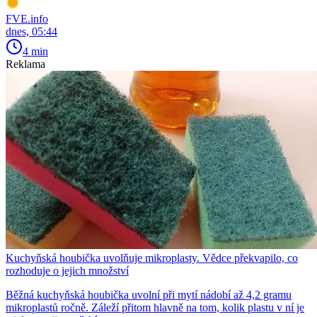
FVE.info
dnes, 05:44
4 min
Reklama
Kuchyňská houbička uvolňuje mikroplasty. Vědce překvapilo, co
rozhoduje o jejich množství
Běžná kuchyňská houbička uvolní při mytí nádobí až 4,2 gramu
mikroplastů ročně. Záleží přitom hlavně na tom, kolik plastu v ní je