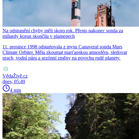
Na odstranění chyby měli skoro rok. Přesto nakonec sonda za
miliardy korun skončila v plamenech
11. prosince 1998 odstartovala z mysu Canaveral sonda Mars
Climate Orbiter. Měla zkoumat marťanskou atmosféru, sledovat
prach, vodní páru a sezónní změny na povrchu rudé planety.
VědaŽivě.cz
dnes, 05:49
4 min