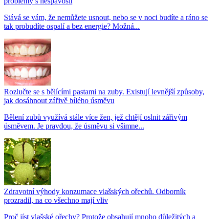
problémy s nespavostí
Stává se vám, že nemůžete usnout, nebo se v noci budíte a ráno se
tak probudíte ospalí a bez energie? Možná...
Rozlučte se s bělícími pastami na zuby. Existují levnější způsoby,
jak dosáhnout zářivě bílého úsměvu
Bělení zubů využívá stále více žen, jež chtějí oslnit zářivým
úsměvem. Je pravdou, že úsměvu si všimne...
Zdravotní výhody konzumace vlašských ořechů. Odborník
prozradil, na co všechno mají vliv
Proč jíst vlašské ořechy? Protože obsahují mnoho důležitých a