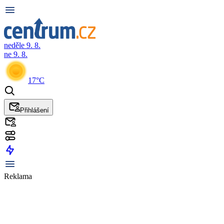
neděle 9. 8.
ne 9. 8.
17°C
Přihlášení
Reklama