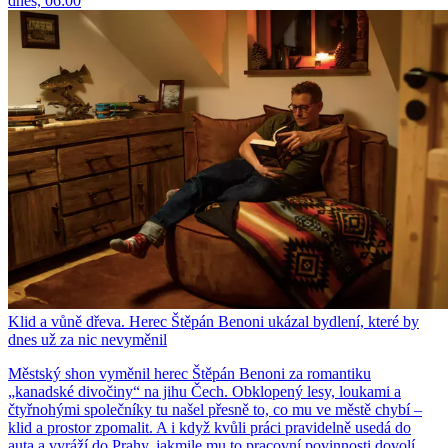
dnes, 06:00
Klid a vůně dřeva. Herec Štěpán Benoni ukázal bydlení, které by
dnes už za nic nevyměnil
Městský shon vyměnil herec Štěpán Benoni za romantiku
„kanadské divočiny“ na jihu Čech. Obklopený lesy, loukami a
čtyřnohými společníky tu našel přesně to, co mu ve městě chybí –
klid a prostor zpomalit. A i když kvůli práci pravidelně usedá do
auta a vyráží do Prahy, jakmile mu to pracovní povinnosti dovolí,