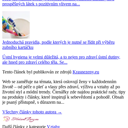
prospěšných látek s pozitivním vlivem na...
Jednoduchá pravidla, podle kterých je nutné se řídit při výběru
zubního kartáčku
Ústní hygiena je velmi důležitá, a to nejen pro zdraví ústní dutiny,
ale hned pro zdraví celého těla. Se...
Tento článek byl publikován ze zdrojů
Krasnezeny.eu
Web se zaměřuje na témata, která oslovují ženy v každodenním
životě – od péče o pleť a vlasy přes zdraví, výživu a vztahy až po
životní styl a módní trendy. Čtenářky zde najdou praktické rady, tipy
na produkty i články, které inspirují k sebevědomí a pohodě. Obsah
je psaný přístupně, s důrazem na...
Všechny články tohoto autora →
Další články z kategorie
Vztahy