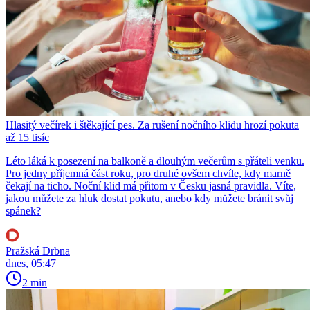
Hlasitý večírek i štěkající pes. Za rušení nočního klidu hrozí pokuta
až 15 tisíc
Léto láká k posezení na balkoně a dlouhým večerům s přáteli venku.
Pro jedny příjemná část roku, pro druhé ovšem chvíle, kdy marně
čekají na ticho. Noční klid má přitom v Česku jasná pravidla. Víte,
jakou můžete za hluk dostat pokutu, anebo kdy můžete bránit svůj
spánek?
Pražská Drbna
dnes, 05:47
2 min