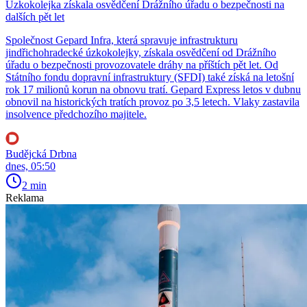
Úzkokolejka získala osvědčení Drážního úřadu o bezpečnosti na
dalších pět let
Společnost Gepard Infra, která spravuje infrastrukturu
jindřichohradecké úzkokolejky, získala osvědčení od Drážního
úřadu o bezpečnosti provozovatele dráhy na příštích pět let. Od
Státního fondu dopravní infrastruktury (SFDI) také získá na letošní
rok 17 milionů korun na obnovu tratí. Gepard Express letos v dubnu
obnovil na historických tratích provoz po 3,5 letech. Vlaky zastavila
insolvence předchozího majitele.
Budějcká Drbna
dnes, 05:50
2 min
Reklama