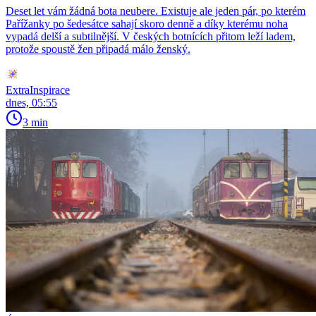
Deset let vám žádná bota neubere. Existuje ale jeden pár, po kterém
Pařížanky po šedesátce sahají skoro denně a díky kterému noha
vypadá delší a subtilnější. V českých botnících přitom leží ladem,
protože spoustě žen připadá málo ženský.
ExtraInspirace
dnes, 05:55
3 min