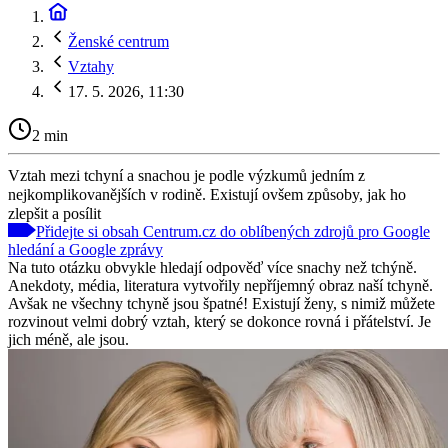
Ženské centrum
Vztahy
17. 5. 2026, 11:30
2 min
Vztah mezi tchyní a snachou je podle výzkumů jedním z
nejkomplikovanějších v rodině. Existují ovšem způsoby, jak ho
zlepšit a posílit
Přidejte si obsah Centrum.cz do oblíbených zdrojů pro Google
hledání a Google zprávy
Na tuto otázku obvykle hledají odpověď více snachy než tchýně.
Anekdoty, média, literatura vytvořily nepříjemný obraz naší tchyně.
Avšak ne všechny tchyně jsou špatné! Existují ženy, s nimiž můžete
rozvinout velmi dobrý vztah, který se dokonce rovná i přátelství. Je
jich méně, ale jsou.