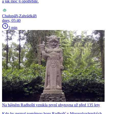
a jak moc ji opotřebíte.
Chalupáři-Zahrádkáři
dnes, 05:40
3 min
Na bájném Radhošti vznikla první ubytovna už před 135 lety
Kdo by neznal památnou horu Radhošť v Moravskoslezských