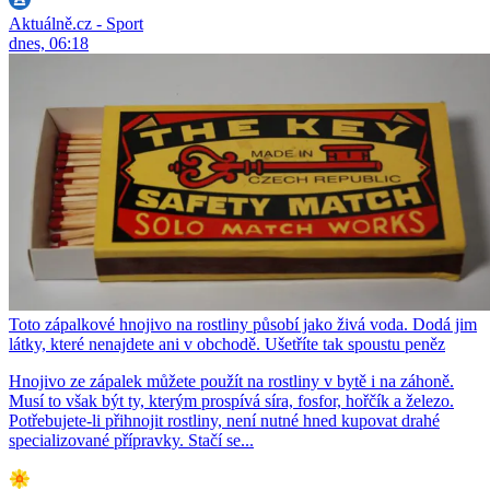
Aktuálně.cz - Sport
dnes, 06:18
Toto zápalkové hnojivo na rostliny působí jako živá voda. Dodá jim
látky, které nenajdete ani v obchodě. Ušetříte tak spoustu peněz
Hnojivo ze zápalek můžete použít na rostliny v bytě i na záhoně.
Musí to však být ty, kterým prospívá síra, fosfor, hořčík a železo.
Potřebujete-li přihnojit rostliny, není nutné hned kupovat drahé
specializované přípravky. Stačí se...