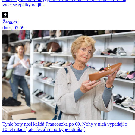
vrací se zpátky na jih.
Žena.cz
dnes, 05:59
Tyhle boty nosí každá Francouzka po 60. Nohy v nich vypadají o
10 let mladší, ale české seniorky je odmítají