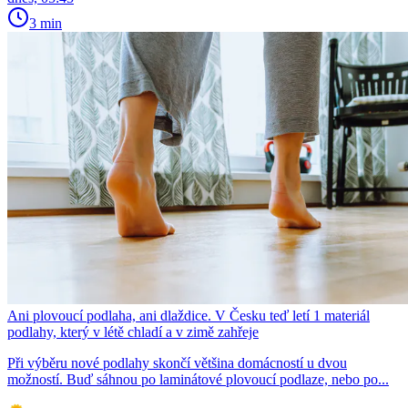
3 min
Ani plovoucí podlaha, ani dlaždice. V Česku teď letí 1 materiál
podlahy, který v létě chladí a v zimě zahřeje
Při výběru nové podlahy skončí většina domácností u dvou
možností. Buď sáhnou po laminátové plovoucí podlaze, nebo po...