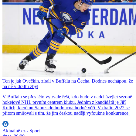
Ten je jak Ovečkin, zírali v Buffalu na Čecha. Dodnes nechápou, že
na ně v draftu zbyl
V Buffalu se přes léto vytrvale řeší, kdo bude v nadcházející sezoně
hokejové NHL prvním centrem klubu. Jedním z kandidátů je Jiří
Kulich, kterému Sabres do budoucna hodně věří. V draftu 2022 se
přitom smiřovali s tím, že jim českou naději vyfoukne konkurence.
Aktuálně.cz - Sport