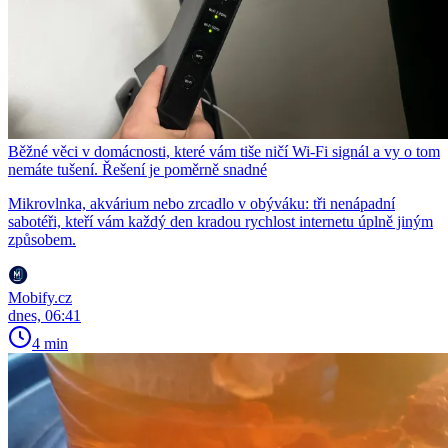
Běžné věci v domácnosti, které vám tiše ničí Wi-Fi signál a vy o tom
nemáte tušení. Řešení je poměrně snadné
Mikrovlnka, akvárium nebo zrcadlo v obýváku: tři nenápadní
sabotéři, kteří vám každý den kradou rychlost internetu úplně jiným
způsobem.
Mobify.cz
dnes, 06:41
4 min