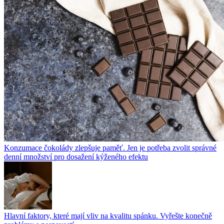
Konzumace čokolády zlepšuje paměť. Jen je potřeba zvolit správné
denní množství pro dosažení kýženého efektu
Hlavní faktory, které mají vliv na kvalitu spánku. Vyřešte konečně