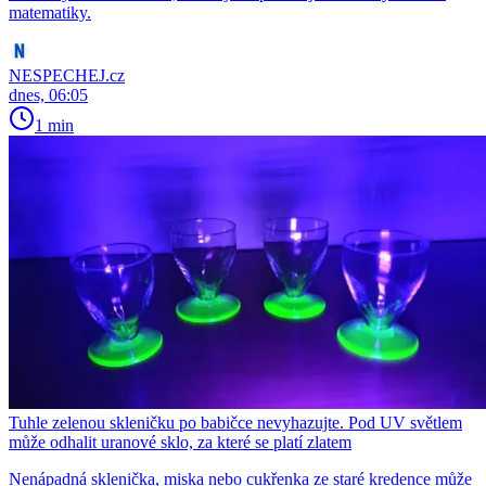
matematiky.
NESPECHEJ.cz
dnes, 06:05
1 min
Tuhle zelenou skleničku po babičce nevyhazujte. Pod UV světlem
může odhalit uranové sklo, za které se platí zlatem
Nenápadná sklenička, miska nebo cukřenka ze staré kredence může