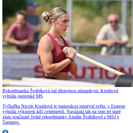
Rekordmanka Švábíková má důstojnou nástupkyni. Krutilová
vyhrála juniorské MS
Tyčkařka Nicole Krutilová je juniorskou mistryní světa, v Eugene
vyhrála výkonem 445 centimetrů. Navázala tak na osm let staré
zlato současné české rekordmanky Amálie Švábíkové z MSJ v
Tampere.