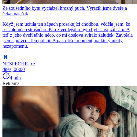
Ze sousedního bytu vycházel hrozný puch. Vyrazili jsme dveře a
čekal nás šok
Když jsem ucítila ten zápach prosakující chodbou, věděla jsem, že
se stalo něco strašného. Pán z vedlejšího bytu byl starší, žil sám. A
teď z jeho dveří táhlo něco, co mi doslova svíralo žaludek. Zavolala
jsem správce. Ten policii. A pak přišel moment, na který nikdy
nezapomenu.
NESPECHEJ.cz
dnes, 06:00
4 min
Reklama