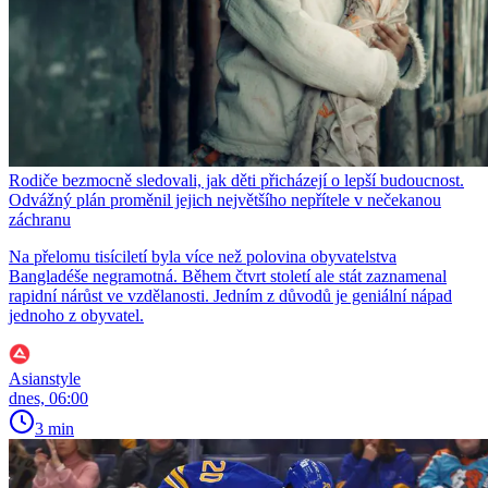
Rodiče bezmocně sledovali, jak děti přicházejí o lepší budoucnost.
Odvážný plán proměnil jejich největšího nepřítele v nečekanou
záchranu
Na přelomu tisíciletí byla více než polovina obyvatelstva
Bangladéše negramotná. Během čtvrt století ale stát zaznamenal
rapidní nárůst ve vzdělanosti. Jedním z důvodů je geniální nápad
jednoho z obyvatel.
Asianstyle
dnes, 06:00
3 min