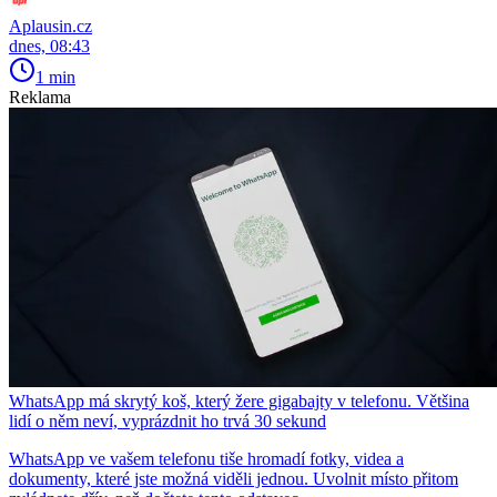
Aplausin.cz
dnes, 08:43
1 min
Reklama
WhatsApp má skrytý koš, který žere gigabajty v telefonu. Většina
lidí o něm neví, vyprázdnit ho trvá 30 sekund
WhatsApp ve vašem telefonu tiše hromadí fotky, videa a
dokumenty, které jste možná viděli jednou. Uvolnit místo přitom