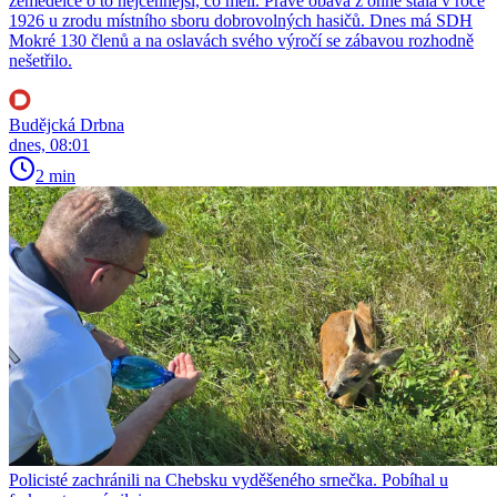
zemědělce o to nejcennější, co měli. Právě obava z ohně stála v roce
1926 u zrodu místního sboru dobrovolných hasičů. Dnes má SDH
Mokré 130 členů a na oslavách svého výročí se zábavou rozhodně
nešetřilo.
Budějcká Drbna
dnes, 08:01
2 min
Policisté zachránili na Chebsku vyděšeného srnečka. Pobíhal u