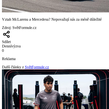
Vztah McLarenu a Mercedesu? Nepovažují nás za méně důležité
Zdroj
:
SvětFormule.cz
Sdílet
Denní
výzva
0
Reklama
Další články z
SvětFormule.cz