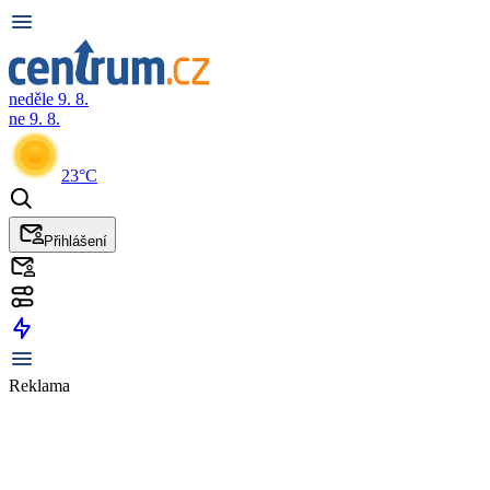
neděle 9. 8.
ne 9. 8.
23°C
Přihlášení
Reklama