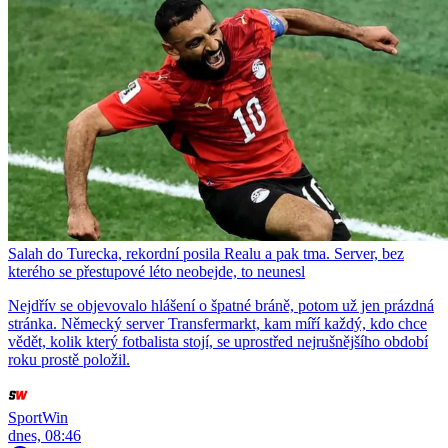
Salah do Turecka, rekordní posila Realu a pak tma. Server, bez
kterého se přestupové léto neobejde, to neunesl
Nejdřív se objevovalo hlášení o špatné bráně, potom už jen prázdná
stránka. Německý server Transfermarkt, kam míří každý, kdo chce
vědět, kolik který fotbalista stojí, se uprostřed nejrušnějšího období
roku prostě položil.
SportWin
dnes, 08:46