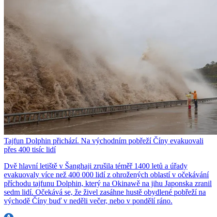
Tajfun Dolphin přichází. Na východním pobřeží Číny evakuovali
přes 400 tisíc lidí
Dvě hlavní letiště v Šanghaji zrušila téměř 1400 letů a úřady
evakuovaly více než 400 000 lidí z ohrožených oblastí v očekávání
příchodu tajfunu Dolphin, který na Okinawě na jihu Japonska zranil
sedm lidí. Očekává se, že živel zasáhne hustě obydlené pobřeží na
východě Číny buď v neděli večer, nebo v pondělí ráno.