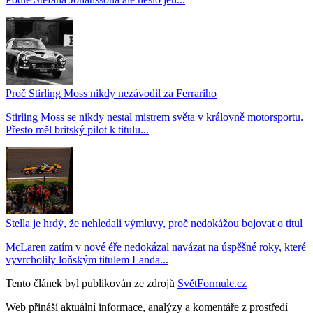
Proč Stirling Moss nikdy nezávodil za Ferrariho
Stirling Moss se nikdy nestal mistrem světa v královně motorsportu.
Přesto měl britský pilot k titulu...
Stella je hrdý, že nehledali výmluvy, proč nedokážou bojovat o titul
McLaren zatím v nové éře nedokázal navázat na úspěšné roky, které
vyvrcholily loňským titulem Landa...
Tento článek byl publikován ze zdrojů
SvětFormule.cz
Web přináší aktuální informace, analýzy a komentáře z prostředí