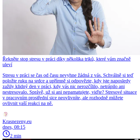
Řekněte stop stresu v práci díky několika triků, které vám značně
uleví
Stresu v práci se čas od času nevyhne žádná z vás. Schválně si teď
položte ruku na srdce a upřímně si odpovězte, kdy jste naposledy
zažily klidný den v práci, kdy vás nic nerozčílilo, netrápilo ani
nestresovalo. Správě, už si ani nepamatujete, viďte? Stresové situace
v pracovním prostřední sice neovlivníte, ale rozhodně můžete
ovlivnit vaší reakci na ně.
Krasnezeny.eu
dnes, 08:15
2 min