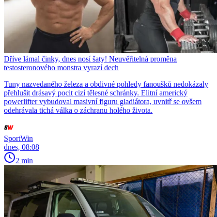
Dříve lámal činky, dnes nosí šaty! Neuvěřitelná proměna
testosteronového monstra vyrazí dech
Tuny nazvedaného železa a obdivné pohledy fanoušků nedokázaly
přehlušit drásavý pocit cizí tělesné schránky. Elitní americký
powerlifter vybudoval masivní figuru gladiátora, uvnitř se ovšem
odehrávala tichá válka o záchranu holého života.
SportWin
dnes, 08:08
2 min