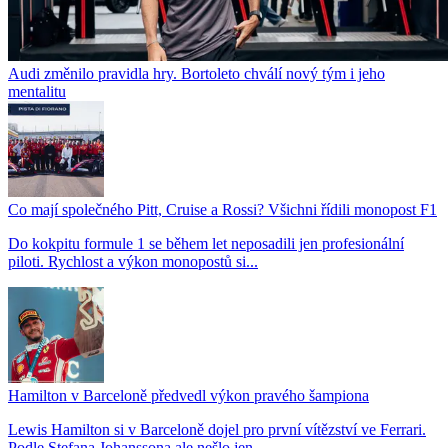
Audi změnilo pravidla hry. Bortoleto chválí nový tým i jeho
mentalitu
Co mají společného Pitt, Cruise a Rossi? Všichni řídili monopost F1
Do kokpitu formule 1 se během let neposadili jen profesionální
piloti. Rychlost a výkon monopostů si...
Hamilton v Barceloně předvedl výkon pravého šampiona
Lewis Hamilton si v Barceloně dojel pro první vítězství ve Ferrari.
Podle Stefana Johanssona ale nešlo jen...