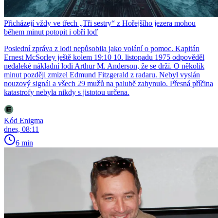
Přicházejí vždy ve třech „Tři sestry“ z Hořejšího jezera mohou
během minut potopit i obří loď
Poslední zpráva z lodi nepůsobila jako volání o pomoc. Kapitán
Ernest McSorley ještě kolem 19:10 10. listopadu 1975 odpověděl
nedaleké nákladní lodi Arthur M. Anderson, že se drží. O několik
minut později zmizel Edmund Fitzgerald z radaru. Nebyl vyslán
nouzový signál a všech 29 mužů na palubě zahynulo. Přesná příčina
katastrofy nebyla nikdy s jistotou určena.
Kód Enigma
dnes, 08:11
6 min