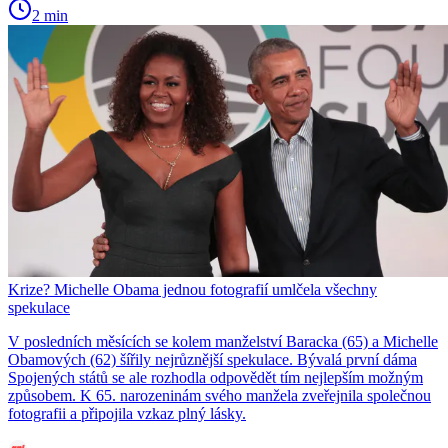
2 min
Krize? Michelle Obama jednou fotografií umlčela všechny
spekulace
V posledních měsících se kolem manželství Baracka (65) a Michelle
Obamových (62) šířily nejrůznější spekulace. Bývalá první dáma
Spojených států se ale rozhodla odpovědět tím nejlepším možným
způsobem. K 65. narozeninám svého manžela zveřejnila společnou
fotografii a připojila vzkaz plný lásky.