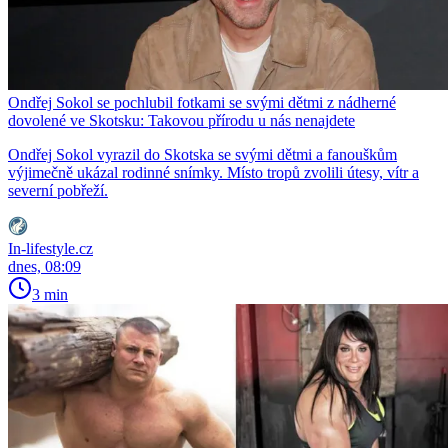
Ondřej Sokol se pochlubil fotkami se svými dětmi z nádherné
dovolené ve Skotsku: Takovou přírodu u nás nenajdete
Ondřej Sokol vyrazil do Skotska se svými dětmi a fanouškům
výjimečně ukázal rodinné snímky. Místo tropů zvolili útesy, vítr a
severní pobřeží.
In-lifestyle.cz
dnes, 08:09
3 min