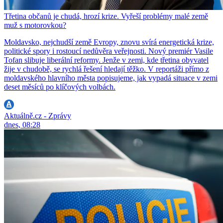
Třetina občanů je chudá, hrozí krize. Vyřeší problémy malé země
muž s motorovkou?
Moldavsko, nejchudší země Evropy, znovu svírá energetická krize,
politické spory i rostoucí nedůvěra veřejnosti. Nový premiér Vasile
Tofan slibuje liberální reformy. Jenže v zemi, kde třetina obyvatel
žije v chudobě, se rychlá řešení hledají těžko. V reportáži přímo z
moldavského hlavního města popisujeme, jak vypadá situace v zemi
deset měsíců po klíčových volbách.
Aktuálně.cz - Zprávy
dnes, 08:28