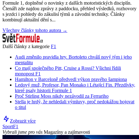
Formule 1, doplněné o novinky z dalších motoristických disciplín.
Čtenáři zde najdou zprávy z paddocku, přehled výsledků, rozhovory
s jezdci i pohledy do zákulisí týmů a závodní techniky. Články
kombinují aktuální dění s...
Všechny články tohoto autora →
Další články z kategorie
F1
Audi změnilo pravidla hry. Bortoleto chválí nový tým i jeho
mentalitu
Co mají společného Pitt, Cruise a Rossi? Všichni řídili
monopost F1
Hamilton v Barceloně předvedl výkon pravého šampiona
Ledový muž, Profesor, Pan Monako i Létající Fin. Přezdívky,
které psaly historii Formule 1
Proč Stirling Moss nikdy nezávodil za Ferrariho
Stella je hrdý, že nehledali výmluvy, proč nedokážou bojovat
o titul
Zobrazit více
Sport
F1
Vybrali jsme pro vás
Magazíny a zajímavosti