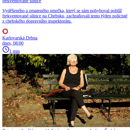
frekventované silnice
Vyděšeného a zmateného srnečka, který se sám pohyboval poblíž
frekventované silnice na Chebsku, zachraňovali tento týden policisté
z chebského dopravního inspektorátu.
Karlovarská Drbna
dnes, 08:00
1 min