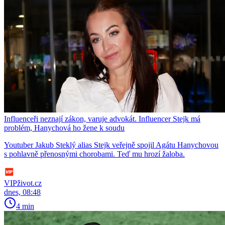
Influenceři neznají zákon, varuje advokát. Influencer Stejk má
problém, Hanychová ho žene k soudu
Youtuber Jakub Steklý alias Stejk veřejně spojil Agátu Hanychovou
s pohlavně přenosnými chorobami. Teď mu hrozí žaloba.
VIPživot.cz
dnes, 08:48
4 min