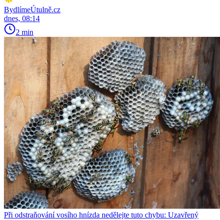
BydlímeÚtulně.cz
dnes, 08:14
2 min
Při odstraňování vosího hnízda nedělejte tuto chybu: Uzavřený