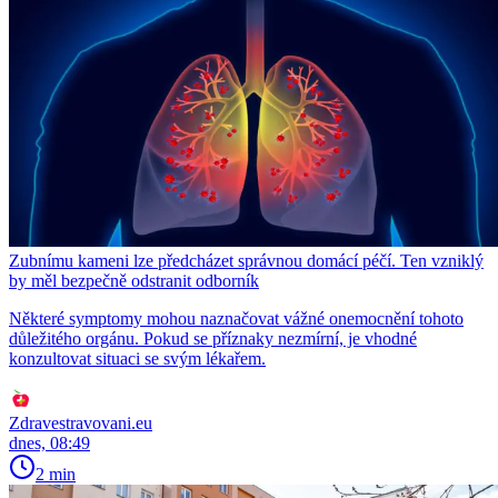
Zubnímu kameni lze předcházet správnou domácí péčí. Ten vzniklý
by měl bezpečně odstranit odborník
Některé symptomy mohou naznačovat vážné onemocnění tohoto
důležitého orgánu. Pokud se příznaky nezmírní, je vhodné
konzultovat situaci se svým lékařem.
Zdravestravovani.eu
dnes, 08:49
2 min