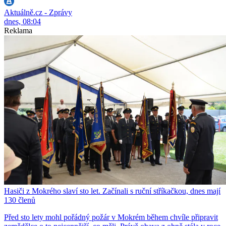
Aktuálně.cz - Zprávy
dnes, 08:04
Reklama
Hasiči z Mokrého slaví sto let. Začínali s ruční stříkačkou, dnes mají
130 členů
Před sto lety mohl pořádný požár v Mokrém během chvíle připravit