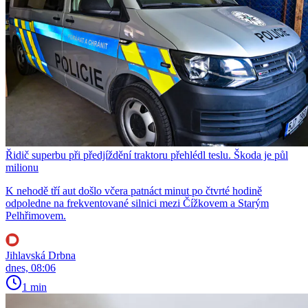
Řidič superbu při předjíždění traktoru přehlédl teslu. Škoda je půl
milionu
K nehodě tří aut došlo včera patnáct minut po čtvrté hodině
odpoledne na frekventované silnici mezi Čížkovem a Starým
Pelhřimovem.
Jihlavská Drbna
dnes, 08:06
1 min