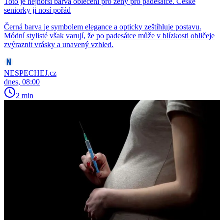
Toto je nejhorší barva oblečení pro ženy pro padesátce. České
seniorky ji nosí pořád
Černá barva je symbolem elegance a opticky zeštíhluje postavu.
Módní stylisté však varují, že po padesátce může v blízkosti obličeje
zvýraznit vrásky a unavený vzhled.
NESPECHEJ.cz
dnes, 08:00
2 min