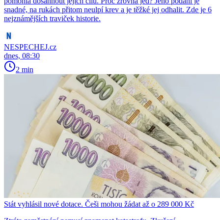
pomohla dosáhnout jejich cílů. Proč zrovna jed? Jeho podání je
snadné, na rukách přitom neulpí krev a je těžké jej odhalit. Zde je 6
nejznámějších traviček historie.
NESPECHEJ.cz
dnes, 08:30
2 min
Stát vyhlásil nové dotace. Češi mohou žádat až o 289 000 Kč