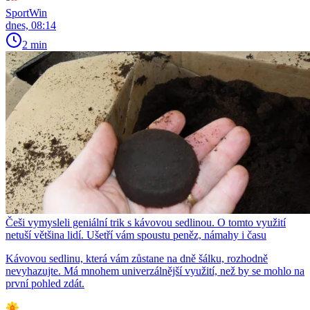
SportWin
dnes, 08:14
2 min
Češi vymysleli geniální trik s kávovou sedlinou. O tomto využití
netuší většina lidí. Ušetří vám spoustu peněz, námahy i času
Kávovou sedlinu, která vám zůstane na dně šálku, rozhodně
nevyhazujte. Má mnohem univerzálnější využití, než by se mohlo na
první pohled zdát.