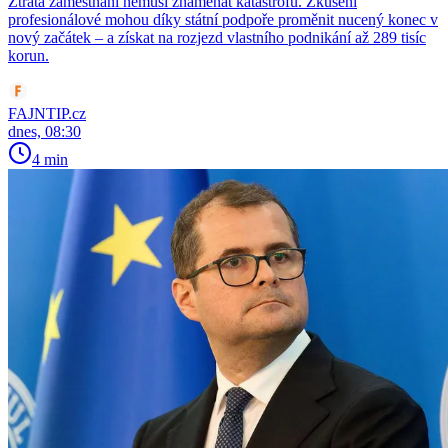
Ztráta zaměstnání nemusí znamenat katastrofu. Zkušení
profesionálové mohou díky státní podpoře proměnit nucený konec v
nový začátek – a získat na rozjezd vlastního podnikání až 289 tisíc
korun.
FAJNTIP.cz
dnes, 08:30
4 min