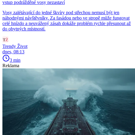
vstup podrážděné vosy nezastaví
Vosy zalétávající do jedné škvíry pod střechou nemusí být jen
náhodnými návštěvníky. Za fasádou nebo ve stropě může fungovat
celé hnízdo a neuvážený zásah dokáže problém rychle přesunout až
do obytných místností.
Trendy Život
dnes, 08:13
3 min
Reklama