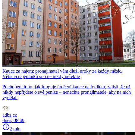
Kauce za nájem: pronajímatel vám dluží úroky za každý měsíc.
Většina nájemníků si o ně nikdy neřekne
Pochopení toho, jak funguje úročení kauce na bydlení, zajistí, že už
nikdy nepřijdete o své peníze – nenechte pronajímatele, aby na nich
vydělal.
adbz.cz
dnes, 08:49
2 min