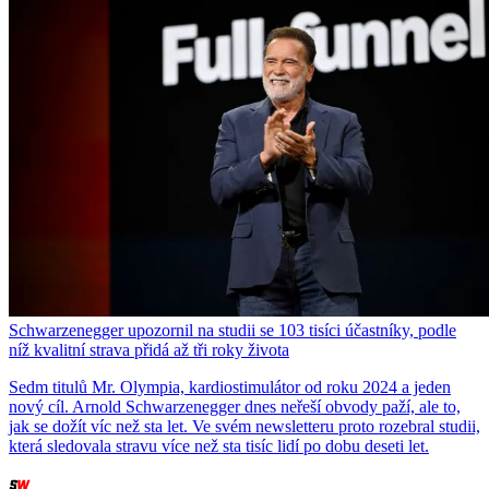
Schwarzenegger upozornil na studii se 103 tisíci účastníky, podle
níž kvalitní strava přidá až tři roky života
Sedm titulů Mr. Olympia, kardiostimulátor od roku 2024 a jeden
nový cíl. Arnold Schwarzenegger dnes neřeší obvody paží, ale to,
jak se dožít víc než sta let. Ve svém newsletteru proto rozebral studii,
která sledovala stravu více než sta tisíc lidí po dobu deseti let.