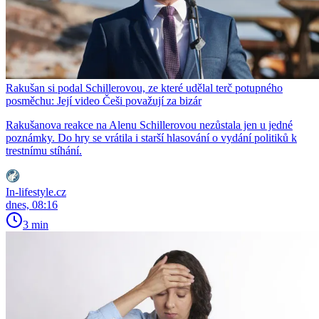
Rakušan si podal Schillerovou, ze které udělal terč potupného
posměchu: Její video Češi považují za bizár
Rakušanova reakce na Alenu Schillerovou nezůstala jen u jedné
poznámky. Do hry se vrátila i starší hlasování o vydání politiků k
trestnímu stíhání.
In-lifestyle.cz
dnes, 08:16
3 min