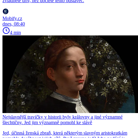
zvládnete dřív, než dočtete tento odstavec.
Mobify.cz
dnes, 08:40
4 min
Nejslavnější travičky v historii byly královny a jiné významné
šlechtičny. Jed jim významně pomohl ke slávě
Jed, účinná ženská zbraň, která některým slavným aristokratkám