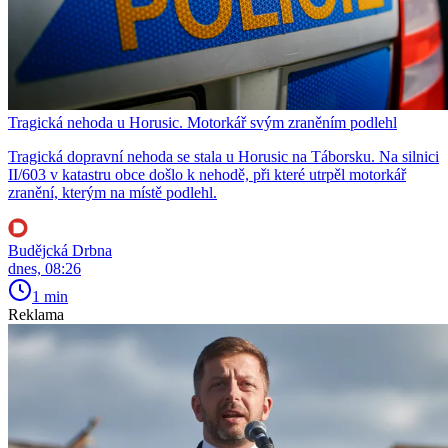
Tragická nehoda u Horusic. Motorkář svým zraněním podlehl
Tragická dopravní nehoda se stala u Horusic na Táborsku. Na silnici
II/603 v katastru obce došlo k nehodě, při které utrpěl motorkář
zranění, kterým na místě podlehl.
Budějcká Drbna
dnes, 08:26
1 min
Reklama