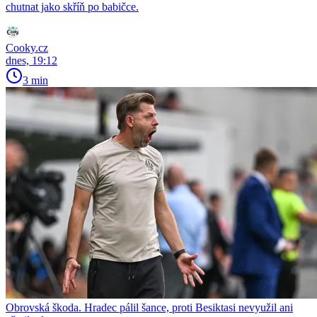
chutnat jako skříň po babičce.
Cooky.cz
dnes, 19:12
3 min
Obrovská škoda. Hradec pálil šance, proti Besiktasi nevyužil ani