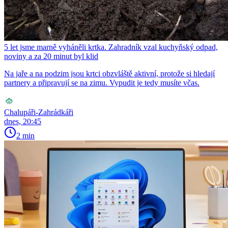
5 let jsme marně vyháněli krtka. Zahradník vzal kuchyňský odpad,
noviny a za 20 minut byl klid
Na jaře a na podzim jsou krtci obzvláště aktivní, protože si hledají
partnery a připravují se na zimu. Vypudit je tedy musíte včas.
Chalupáři-Zahrádkáři
dnes, 20:45
2 min