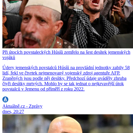
Při útocích povstaleckých Húsíů zemřelo na šest desítek jemenských
vojáků
Údery jemenských povstalců Húsíů na provládní jednotky zabily 58
lidí, řekl ve čtvrtek nejmenovaný vojenský zdroj agentuře AFP.
Zraněných jsou podle něj desítky. Předchozí údaje uváděly zhruba
čtyři desítky mrtvých. Mohlo by se tak jednat o nejkrvavější útok
povstalců v Jemenu od příměří z roku 2022.
Aktuálně.cz - Zprávy
dnes, 20:27