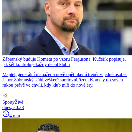
Zábranský buduje Kometu po vzoru Fergusona. Kučeřík popisuje,
jak šéf kontroluje každý detail klubu
Majitel, generální manažer a nově opět hlavní trenér v jedné osobě.
Libor Zábranský stáhl veškeré sportovní řízení Komety do svých
rukou právě ve chvíli, kdy klub míří do nové éry.
SportyŽivě
dnes, 20:23
4 min