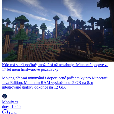
Kdo má starší počítač, možná si už nezahraje. Minecraft poprvé za
17 let mění hardwarové požadavky
Mojang přepsal minimální i doporučené požadavky pro Minecraft:
Java Edition. Minimum RAM vyskočilo ze 2 GB na 8, u
integrované grafiky dokonce na 12 GB.
Mobify.cz
dnes, 19:46
4 min