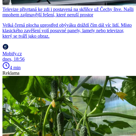
Televize přivrtaná ke zdi i postavená na skříňce už Čechy štve. Našli
mnohem zajímavější řešení, které neruší prostor
Velká černá plocha uprostřed obýváku dráždí čím dál víc lidí. Místo
klasického zavěšení volí posuvné panely, lamely nebo televizor,
který se tváří jako obraz.
Mobify.cz
dnes, 18:56
4 min
Reklama