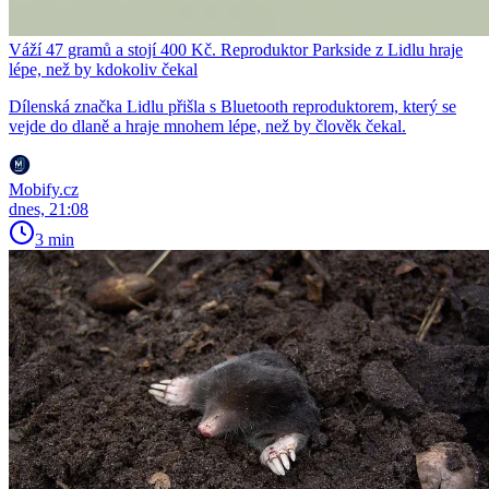
Váží 47 gramů a stojí 400 Kč. Reproduktor Parkside z Lidlu hraje
lépe, než by kdokoliv čekal
Dílenská značka Lidlu přišla s Bluetooth reproduktorem, který se
vejde do dlaně a hraje mnohem lépe, než by člověk čekal.
Mobify.cz
dnes, 21:08
3 min