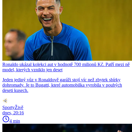
Ronaldo ukázal kolekci aut v hodnotě 700 milionů Kč. Patří mezi ně
model, kterých vzniklo jen deset
Jeden jediný vůz v Ronaldově garáži stojí víc než zbytek sbírky
dohromady. Je to Bugatti, které automobilka vyrobila v pouhých
deseti kusech.
SportyŽivě
dnes, 20:16
4 min