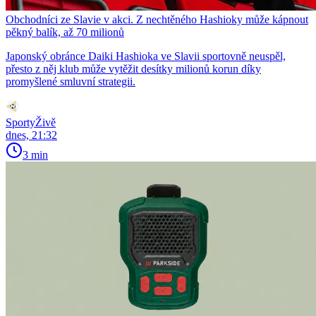
Obchodníci ze Slavie v akci. Z nechtěného Hashioky může kápnout
pěkný balík, až 70 milionů
Japonský obránce Daiki Hashioka ve Slavii sportovně neuspěl,
přesto z něj klub může vytěžit desítky milionů korun díky
promyšlené smluvní strategii.
SportyŽivě
dnes, 21:32
3 min