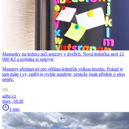
Magnetky na lednici ničí senzory v dveřích. Nová lednička stojí 12
000 Kč a pojistka to nekryje
Magnety představují pro většinu ledniček velkou hrozbu. Pokud je
tam máte i vy, raději je rychle sundejte, protože jinak přijdete o plno
peněz.
adbz.cz
dnes, 18:30
1 min