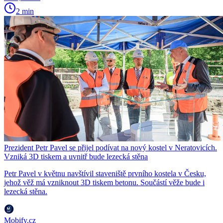
2 min
Prezident Petr Pavel se přijel podívat na nový kostel v Neratovicích.
Vzniká 3D tiskem a uvnitř bude lezecká stěna
Petr Pavel v květnu navštívil staveniště prvního kostela v Česku,
jehož věž má vzniknout 3D tiskem betonu. Součástí věže bude i
lezecká stěna.
Mobify.cz