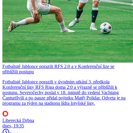
Fotbalisté Jablonce porazili RFS 2:0 a v Konferenční lize se
přiblížili postupu
Fotbalisté Jablonce porazili v úvodním utkání 3. předkola
Konferenční ligy RFS Riga doma 2:0 a výrazně se přiblížili k
postupu. Severočechy poslal v 18. minutě do vedení Vachtang
Čanturišvili a po pauze přidal pojistku Matěj Polidar. Odveta je na
programu za týden na stadionu lídra lotyšské ligy.
Liberecká Drbna
dnes, 19:35