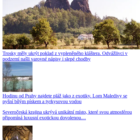
Trosky měly ukrýt poklad z vypleněného kláštera. Odvážlivci v
podzemí našli varovné nápisy i slepé chodby
Hodinu od Prahy najdete pláž jako z exotiky. Lom Maledivy se
pyšní bílým pískem a tyrkysovou vodou
Severočeská krajina ukrývá unikátní místo, které svou atmosférou
připomíná luxusní exotickou dovolenou....