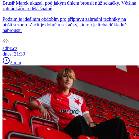
Brusíř Marek ukázal, pod jakým úhlem brousit nůž sekačky. Většina
zahrádkářů to dělá špatně
Podzim je ideálním obdobím pro přípravu zahradní techniky na
příští sezonu. Začít je dobré u sekačky, kterou je třeba důkladně
nabrousit.
adbz.cz
dnes, 21:39
2 min