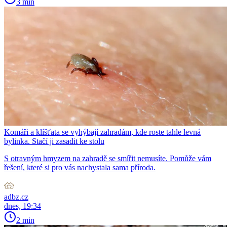
3 min
Komáři a klíšťata se vyhýbají zahradám, kde roste tahle levná
bylinka. Stačí ji zasadit ke stolu
S otravným hmyzem na zahradě se smířit nemusíte. Pomůže vám
řešení, které si pro vás nachystala sama příroda.
adbz.cz
dnes, 19:34
2 min