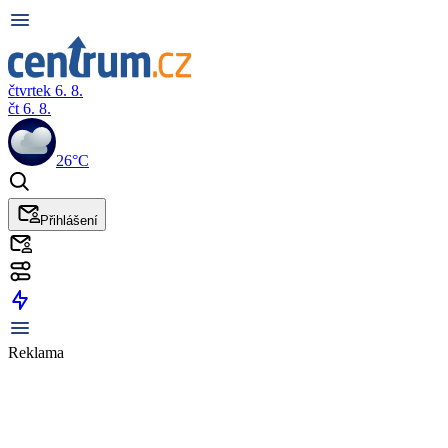
čtvrtek 6. 8.
čt 6. 8.
26°C
Přihlášení
Reklama