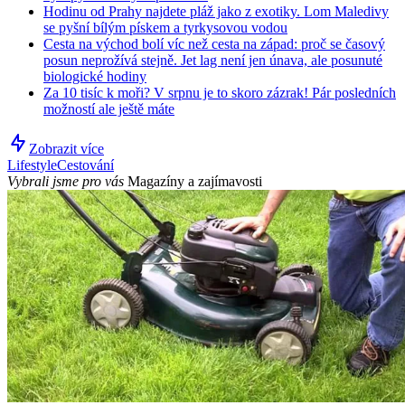
Hodinu od Prahy najdete pláž jako z exotiky. Lom Maledivy
se pyšní bílým pískem a tyrkysovou vodou
Cesta na východ bolí víc než cesta na západ: proč se časový
posun neprožívá stejně. Jet lag není jen únava, ale posunuté
biologické hodiny
Za 10 tisíc k moři? V srpnu je to skoro zázrak! Pár posledních
možností ale ještě máte
Zobrazit více
Lifestyle
Cestování
Vybrali jsme pro vás
Magazíny a zajímavosti