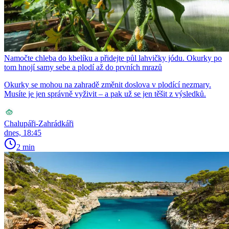
Namočte chleba do kbelíku a přidejte půl lahvičky jódu. Okurky po
tom hnojí samy sebe a plodí až do prvních mrazů
Okurky se mohou na zahradě změnit doslova v plodící nezmary.
Musíte je jen správně vyživit – a pak už se jen těšit z výsledků.
Chalupáři-Zahrádkáři
dnes, 18:45
2 min