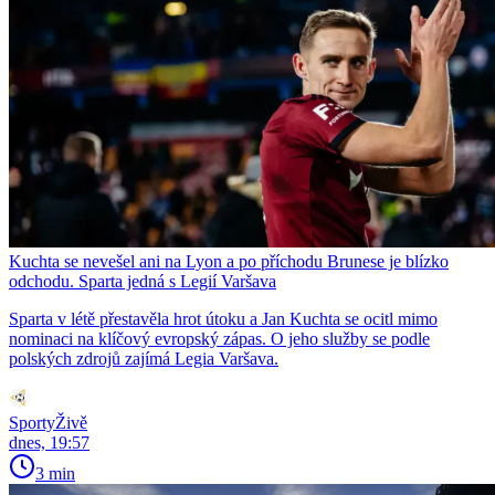
Kuchta se nevešel ani na Lyon a po příchodu Brunese je blízko
odchodu. Sparta jedná s Legií Varšava
Sparta v létě přestavěla hrot útoku a Jan Kuchta se ocitl mimo
nominaci na klíčový evropský zápas. O jeho služby se podle
polských zdrojů zajímá Legia Varšava.
SportyŽivě
dnes, 19:57
3 min