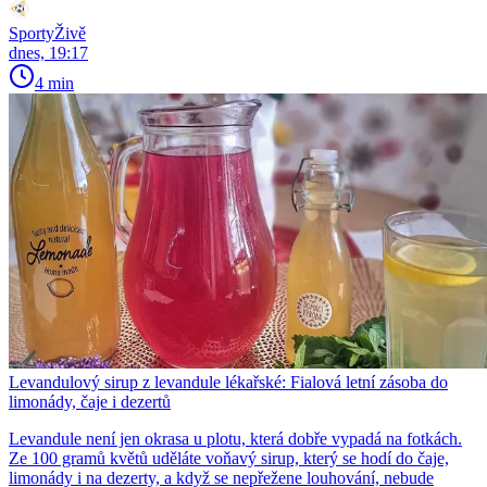
SportyŽivě
dnes, 19:17
4 min
Levandulový sirup z levandule lékařské: Fialová letní zásoba do
limonády, čaje i dezertů
Levandule není jen okrasa u plotu, která dobře vypadá na fotkách.
Ze 100 gramů květů uděláte voňavý sirup, který se hodí do čaje,
limonády i na dezerty, a když se nepřežene louhování, nebude