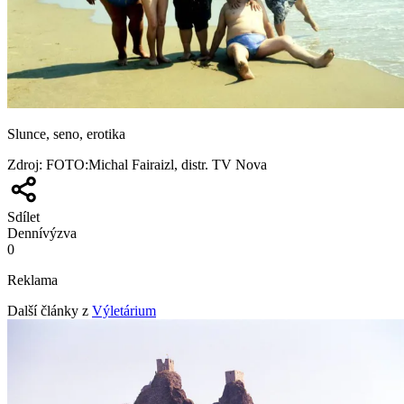
Slunce, seno, erotika
Zdroj
:
FOTO:Michal Fairaizl, distr. TV Nova
Sdílet
Denní
výzva
0
Reklama
Další články z
Výletárium