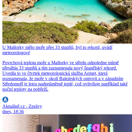
U Mallorky mělo moře přes 33 stupňů, byl to rekord, uvádí
meteorologové
Povrchová teplota moře u Mallorky ve středu odpoledne mírně
přesáhla 33 stupňů a tím zaznamenala nový španělský rekord.
Uvedla to ve čtvrtek meteorologická služba Aemet, která
poznamenala, že moře v okolí Baleárských ostrovů a v západním
Středomoří je letos nadprůměrně teplé, což ovlivňuje například také
noční teploty na pobřeží.
Aktuálně.cz - Zprávy
dnes, 18:36