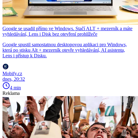
Google se usadil přímo ve Windows. Stačí ALT + mezerník a máte
vyhledávání, Lens i Disk bez otevření prohlížeče
Google spustil samostatnou desktopovou aplikaci pro Windows,
která po stisku Alt + mezerník otevře vyhledávání, AI asistenta,
Lens i přístup k Disku.
Mobify.cz
dnes, 20:32
4 min
Reklama