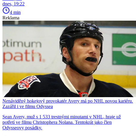
dnes, 19:22
4 min
Reklama
Nenáviděný hokejový provokatér Avery má po NHL novou kariéru.
Zazářil i ve filmu Odyssea
Sean Avery, muž s 1 533 trestnými minutami v NHL, hraje už
potřetí ve filmu Christophera Nolana. Tentokrát jako člen
Odysseovy posádky.