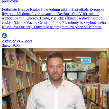
přesilovku
Fotbalisté Hradce Králové v úvodním utkání 3. předkola Evropské
ligy podlehli doma favorizovanému Besiktasi 0:1. V 80. minutě
rozhodl Semih Kilicsoy. Hosté, v jejichž základní sestavě nastoupil
český křídelník Václav Černý, hráli od 71. minuty bez vyloučeného
Kassouma Ouattary. Odveta je na programu za týden v Istanbulu.
Aktuálně.cz - Sport
dnes, 19:05