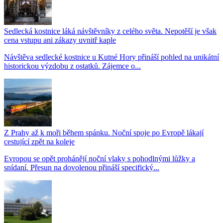
Sedlecká kostnice láká návštěvníky z celého světa. Nepotěší je však
cena vstupu ani zákazy uvnitř kaple
Návštěva sedlecké kostnice u Kutné Hory přináší pohled na unikátní
historickou výzdobu z ostatků. Zájemce o...
Z Prahy až k moři během spánku. Noční spoje po Evropě lákají
cestující zpět na koleje
Evropou se opět prohánějí noční vlaky s pohodlnými lůžky a
snídaní. Přesun na dovolenou přináší specifický...