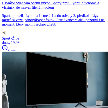
Glosátor Švancara ocenil výkon Sparty proti Lyonu, Suchomela
vlastňák ale nazval šíleným gólem
Sparta porazila Lyon na Letné 2:1 a do odvety 3. předkola Ligy
mistrů si veze jednogólový náskok. Petr Švancara ale upozornil i na
moment, který mohl všechno zhatit.
SportyŽivě
dnes, 19:03
3 min