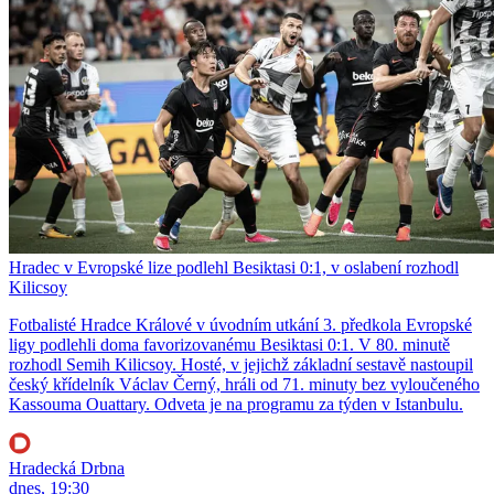
Hradec v Evropské lize podlehl Besiktasi 0:1, v oslabení rozhodl
Kilicsoy
Fotbalisté Hradce Králové v úvodním utkání 3. předkola Evropské
ligy podlehli doma favorizovanému Besiktasi 0:1. V 80. minutě
rozhodl Semih Kilicsoy. Hosté, v jejichž základní sestavě nastoupil
český křídelník Václav Černý, hráli od 71. minuty bez vyloučeného
Kassouma Ouattary. Odveta je na programu za týden v Istanbulu.
Hradecká Drbna
dnes, 19:30