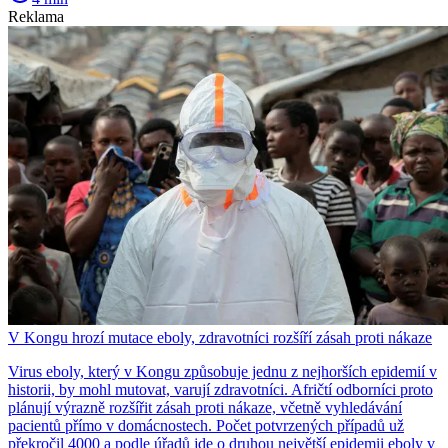
Reklama
V Kongu hrozí mutace eboly, zdravotníci rozšíří zásah proti nákaze
Virus eboly, který v Kongu způsobuje jednu z nejhorších epidemií v
historii, by mohl mutovat, varují zdravotníci. Afričtí odborníci proto
plánují výrazně rozšířit zásah proti nákaze, včetně vyhledávání
pacientů přímo v domácnostech. Počet potvrzených případů už
překročil 4000 a podle úřadů jde o druhou největší epidemii eboly v