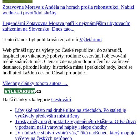
Zotavovna Morava z Anděla na horách prošla rekonstrukcí. Nabízí
wellness i prvotřídní služby
Legendární Zotavovna Morava patří k nejznámějším ubytovacím
zařízením na Slovensku. Dnes tato...
Tento článek byl publikován ze zdrojů
Výletárium
Web přináší tipy na výlety po České republice i do zahraničí,
inspiraci pro víkendové pobyty, rodinné cestování i objevování
méně známých míst. Čtenáři zde najdou doporučení na zajímavé
destinace, přírodní krásy, historická místa i praktické rady, které se
hodí před každou cestou.Obsah propojuje...
Všechny články tohoto autora →
Další články z kategorie
Cestování
Libyjské město má druhé ulice na střechách. Po staletí je
využívaly především místní ženy
Trosky měly ukrýt poklad z vypleněného kláštera. Odvážlivci
v podzemí našli varovné nápisy i slepé chodby
„V nádražce si pivo vybírá vás,“ říká nadšenec, který mapuje
výčepy na českých perónech