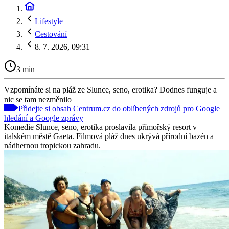
Lifestyle
Cestování
8. 7. 2026, 09:31
3 min
Vzpomínáte si na pláž ze Slunce, seno, erotika? Dodnes funguje a
nic se tam nezměnilo
Přidejte si obsah Centrum.cz do oblíbených zdrojů pro Google
hledání a Google zprávy
Komedie Slunce, seno, erotika proslavila přímořský resort v
italském městě Gaeta. Filmová pláž dnes ukrývá přírodní bazén a
nádhernou tropickou zahradu.