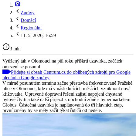
Zprávy
Domácí
Regionální
11. 5. 2026, 16:59
3 min
Vytížený tah v Olomouci na půl roku přiškrtí uzavírka, začátek
omezení se posunul
Přidejte si obsah Centrum.cz do oblíbených zdrojů pro Google
hledání a Google zprávy
V mírně posunutém termínu začne přestavba frekventované Pražské
ulice v Olomouci, kde má v následujících měsících vzniknout nová
křižovatka. Upravené dopravní řešení zajistí napojení chystané
bytové čtvrti a také další příjezd k obchodní zóně s hypermarketem
Globus. Částečná uzavírka je naplánovaná do tří hlavních etap,
první změny by se měly začít týkat řidičů od neděle.