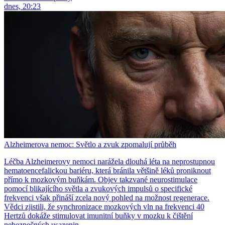
dnes, 20:23
Alzheimerova nemoc: Světlo a zvuk zpomalují průběh
Léčba Alzheimerovy nemoci narážela dlouhá léta na neprostupnou
hematoencefalickou bariéru, která bránila většině léků proniknout
přímo k mozkovým buňkám. Objev takzvané neurostimulace
pomocí blikajícího světla a zvukových impulsů o specifické
frekvenci však přináší zcela nový pohled na možnost regenerace.
Vědci zjistili, že synchronizace mozkových vln na frekvenci 40
Hertzů dokáže stimulovat imunitní buňky v mozku k čištění
nebezpečných usazenin.