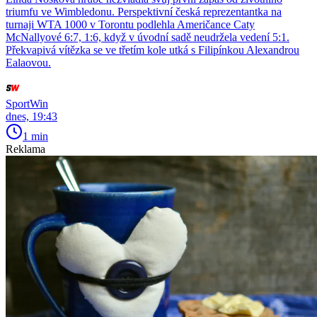
triumfu ve Wimbledonu. Perspektivní česká reprezentantka na
turnaji WTA 1000 v Torontu podlehla Američance Caty
McNallyové 6:7, 1:6, když v úvodní sadě neudržela vedení 5:1.
Překvapivá vítězka se ve třetím kole utká s Filipínkou Alexandrou
Ealaovou.
SportWin
dnes, 19:43
1 min
Reklama