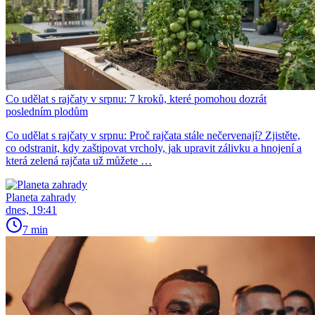
Co udělat s rajčaty v srpnu: 7 kroků, které pomohou dozrát
posledním plodům
Co udělat s rajčaty v srpnu: Proč rajčata stále nečervenají? Zjistěte,
co odstranit, kdy zaštipovat vrcholy, jak upravit zálivku a hnojení a
která zelená rajčata už můžete …
Planeta zahrady
dnes, 19:41
7 min