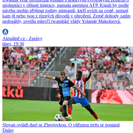
spolupráci v oblasti migrace, napsala agentura AFP. Kigali by podle
návrhu mohlo přijímat rodiny migrantů, kteří uvízli na cestě, nemají
kam jít nebo jsou z různých důvodů v ohrožení. Země dohody zatím
nedosáhly, uvedla mluvčí rwandské vlády Yolande Makoloová.
Aktuálně.cz - Zprávy
dnes, 19:30
Slovan ovládl duel se Zbrojovkou. O vítěznou trefu se postaral
Dulay