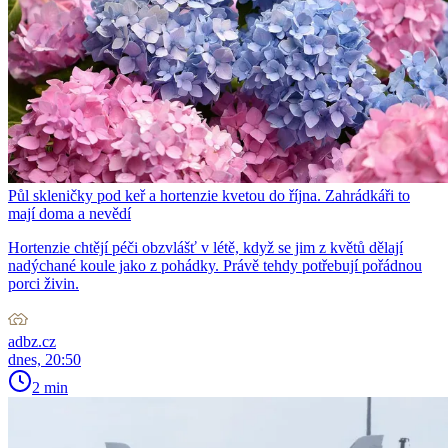
Půl skleničky pod keř a hortenzie kvetou do října. Zahrádkáři to
mají doma a nevědí
Hortenzie chtějí péči obzvlášť v létě, když se jim z květů dělají
nadýchané koule jako z pohádky. Právě tehdy potřebují pořádnou
porci živin.
adbz.cz
dnes, 20:50
2 min