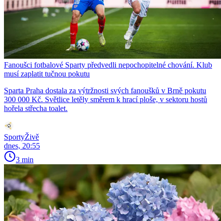
Fanoušci fotbalové Sparty předvedli nepochopitelné chování. Klub
musí zaplatit tučnou pokutu
Sparta Praha dostala za výtržnosti svých fanoušků v Brně pokutu
300 000 Kč. Světlice letěly směrem k hrací ploše, v sektoru hostů
hořela střecha toalet.
SportyŽivě
dnes, 20:55
3 min