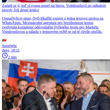
Zastali se jí, teď si sypou popel na hlavu. Vondroušová po odhalení
pravdy čelí drsné kritice
Osmačtyřicet stran, čtyři lékařští experti a jedna textová zpráva na
WhatsAppu. Mezinárodní agentura pro bezúhonnost tenisu
zveřejnila kompletní odůvodnění čtyřletého trestu pro Markétu
Vondroušovou a nálada v tenisovém světě se od té chvíle otočila.
SportWin
dnes, 18:11
2 min