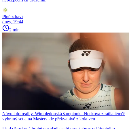
Plné zdraví
dnes, 19:44
2 min
Návrat do reality. Wimbledonská šampionka Nosková ztratila téměř
vyhraný set a na Masters jde překvapivě z kola ven
Linda Nosková hrubě nezvládla svůj první zápas od životního