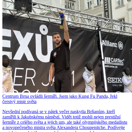
Centrum Brna ovládli šermíři. Jsem jako Kung Fu Panda, řekl
čerstvý mistr světa
Nevšední podívaná se v pátek večer naskytla Brňanům, kteří
zamířili k Jakubskému náměstí. Vidět totiž mohli nejen prestižní
šermíře z celého světa a jejich um, ale také olympijského medailistu
a novopečeného mistra světa Alexandera Choupenitche. Podívejte