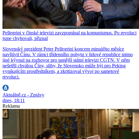
Pellegrini v čínské televizi zavzpomínal na komunismus. Po revoluci
jsme chybovali, přiznal
Slovenský prezident Peter Pellegrini koncem minulého měsíce
navštívil Čínu. V rámci třídenního pobytu v lidové republice mimo
jiné kývnul na rozhovor pro tamější státní televizi CGTN. V něm
nešetřil chválou Číny, sliby, že Slovensko může být pro Peking
vynikajícím prostředníkem, a zkritizoval vývoj po sametové
revoluci.
Aktuálně.cz - Zprávy
dnes, 18:11
Reklama