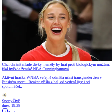
Chci chránit mladé dívky, neměly by hrát proti biologickým mužům,
říká hvězda ženské NBA Cunninghamová
Aktivní hráčka WNBA veřejně odmítla účast transgender žen v
ženském sportu. Reakce přišla z hal, od vedení ligy i od
spoluhráček.
SportyŽivě
dnes, 19:38