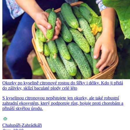
Okurky po kyselině citronové rostou do šířky i délky. Kdo ji přidá
do zálivky, sklízí baculaté plody celé léto
S kyselinou citronovou nepěstujete jen okurky, ale také robustní
zahradní ekosystém, který podporuje růst, bojuje proti chorobám a
přináší skvělou úrodu.
Chalupáři-Zahrádkáři