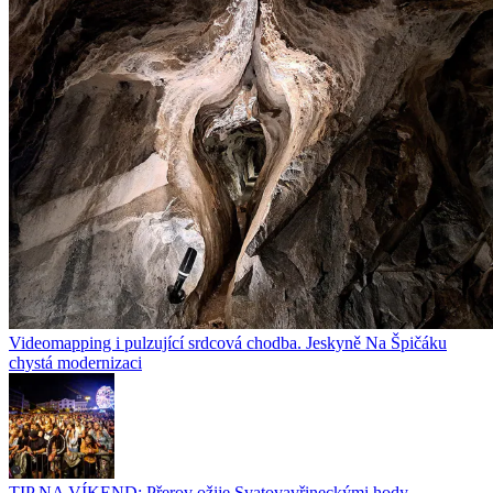
Videomapping i pulzující srdcová chodba. Jeskyně Na Špičáku
chystá modernizaci
TIP NA VÍKEND: Přerov ožije Svatovavřineckými hody.