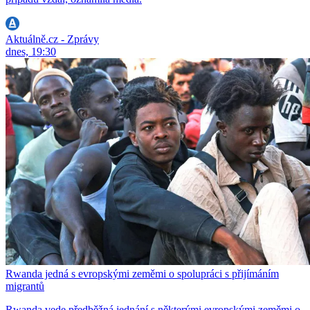
Aktuálně.cz - Zprávy
dnes, 19:30
Rwanda jedná s evropskými zeměmi o spolupráci s přijímáním
migrantů
Rwanda vede předběžná jednání s některými evropskými zeměmi o