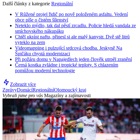
Další články z kategorie
Regionální
V Růžené projel řidič po nově položeném asfaltu. Vedení
obce píše o čistém šílenství
Neteklo mýdlo, tak dal pěstí zrcadlu. Policie hledá vandala ze
smíchovského nákupáku
Chtěl ukrást naftu, přinesl si ale malý kanystr. Dvě stě litrů
vyteklo na zem
Videomapping i pulzující srdcová chodba. Jeskyně Na
Špičáku chystá modernizaci
Při požáru domu v Napajedlech jeden člověk utrpěl zranění
Černá kostka zvládne i tropické teploty. S chlazením
pomůžou moderní technologie
Zobrazit více
Zprávy
Domácí
Regionální
Olomoucký kraj
Vybrali jsme pro vás
Magazíny a zajímavosti