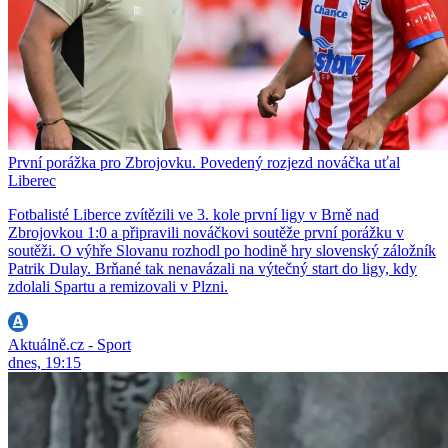
První porážka pro Zbrojovku. Povedený rozjezd nováčka uťal
Liberec
Fotbalisté Liberce zvítězili ve 3. kole první ligy v Brně nad
Zbrojovkou 1:0 a připravili nováčkovi soutěže první porážku v
soutěži. O výhře Slovanu rozhodl po hodině hry slovenský záložník
Patrik Dulay. Brňané tak nenavázali na výtečný start do ligy, kdy
zdolali Spartu a remizovali v Plzni.
Aktuálně.cz - Sport
dnes, 19:15