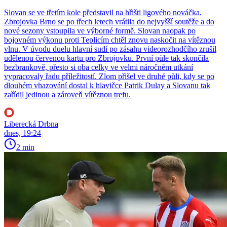
Slovan se ve třetím kole představil na hřišti ligového nováčka.
Zbrojovka Brno se po třech letech vrátila do nejvyšší soutěže a do
nové sezony vstoupila ve výborné formě. Slovan naopak po
bojovném výkonu proti Teplicím chtěl znovu naskočit na vítěznou
vlnu. V úvodu duelu hlavní sudí po zásahu videorozhodčího zrušil
udělenou červenou kartu pro Zbrojovku. První půle tak skončila
bezbrankově, přesto si oba celky ve velmi náročném utkání
vypracovaly řadu příležitostí. Zlom přišel ve druhé půli, kdy se po
dlouhém vhazování dostal k hlavičce Patrik Dulay a Slovanu tak
zařídil jedinou a zároveň vítěznou trefu.
Liberecká Drbna
dnes, 19:24
2 min