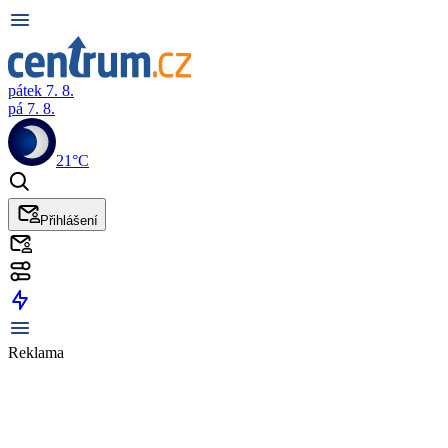
pátek 7. 8.
pá 7. 8.
21°C
Přihlášení
Reklama