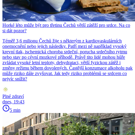
Horké léto může být pro třetinu Čechů větší zátěží pro srdce. Na co
si dát pozor?
Téměř 3,6 milionu Čechů žije s některým z kardiovaskulárních
onemocnění nebo jejich následky. Patří mezi ně například vysoký
krevní tlak, ischemická choroba srdeční, porucha srdečního rytmu
nebo stav po cévní mozkové příhodě. Právě tito lidé mohou hůře
zvládat vysoké letní teploty, dehydrataci, větší fyzickou zátěž i
změny režimu během dovolených. Častější konzumace alkoholu pak
může riziko dále zvyšovat. Jak tedy riziko problémů se srdcem co
nejvíc snížit?
Plné zdraví
dnes, 19:43
5 min