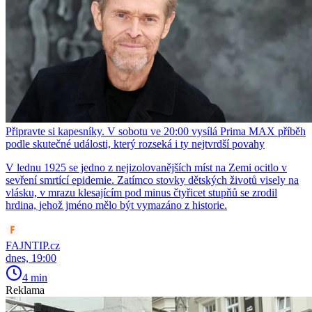
Připravte si kapesníky. V sobotu ve 20:00 vysílá Prima MAX příběh
podle skutečné události, který rozseká i ty nejtvrdší povahy
V lednu 1925 se jedno z nejizolovanějších míst na Zemi ocitlo v
sevření smrtící epidemie. Zatímco stovky dětských životů visely na
vlásku, v mrazu klesajícím pod minus čtyřicet stupňů se zrodil
hrdina, jehož jméno mělo být vymazáno z historie.
FAJNTIP.cz
dnes, 19:00
4 min
Reklama