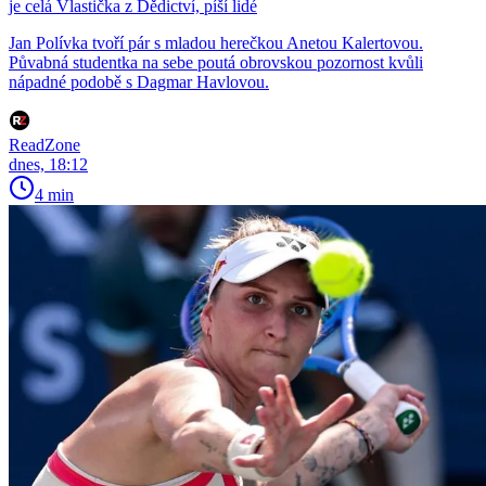
je celá Vlastička z Dědictví, píší lidé
Jan Polívka tvoří pár s mladou herečkou Anetou Kalertovou.
Půvabná studentka na sebe poutá obrovskou pozornost kvůli
nápadné podobě s Dagmar Havlovou.
ReadZone
dnes, 18:12
4 min