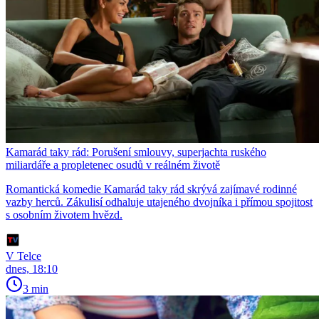
Kamarád taky rád: Porušení smlouvy, superjachta ruského
miliardáře a propletenec osudů v reálném životě
Romantická komedie Kamarád taky rád skrývá zajímavé rodinné
vazby herců. Zákulisí odhaluje utajeného dvojníka i přímou spojitost
s osobním životem hvězd.
V Telce
dnes, 18:10
3 min