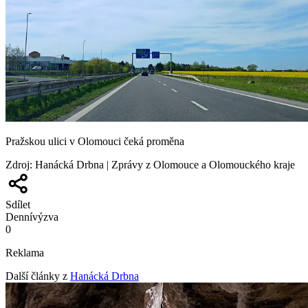
Pražskou ulici v Olomouci čeká proměna
Zdroj
:
Hanácká Drbna | Zprávy z Olomouce a Olomouckého kraje
Sdílet
Denní
výzva
0
Reklama
Další články z
Hanácká Drbna