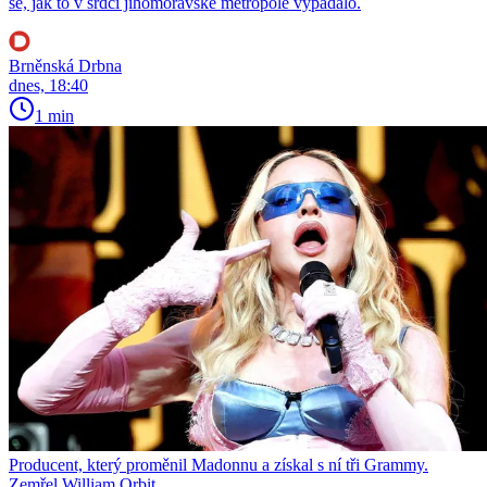
se, jak to v srdci jihomoravské metropole vypadalo.
Brněnská Drbna
dnes, 18:40
1 min
Producent, který proměnil Madonnu a získal s ní tři Grammy.
Zemřel William Orbit