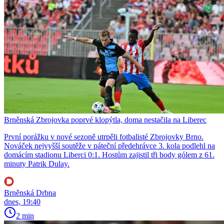
Brněnská Zbrojovka poprvé klopýtla, doma nestačila na Liberec
První porážku v nové sezoně utrpěli fotbalisté Zbrojovky Brno.
Nováček nejvyšší soutěže v páteční předehrávce 3. kola podlehl na
domácím stadionu Liberci 0:1. Hostům zajistil tři body gólem z 61.
minuty Patrik Dulay.
Brněnská Drbna
dnes, 19:40
2 min