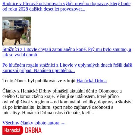
Radnice v Přerově odstartovala výběr nového dopravce, který bude
od roku 2028 dalších deset let provozovat...
Strážníci z Litovle chytali zatoulaného koně. Prý mu bylo smutno, a
tak se vydal domů
Po hlučném rogalu strážníci z Litovle v uplynulých dnech řešili další
kuriozní případ. Naháněli uprchlého...
Tento článek byl publikován ze zdrojů
Hanácká Drbna
Články z Hanácké Drbny přinášejí aktuální dění z Olomouce a
celého Olomouckého kraje. Věnují se událostem, které přímo
ovlivňují život v regionu – od komunální politiky, dopravy a školství
až po kriminalitu, kulturu, sport nebo zajímavé osobnosti a
iniciativy. Hanácká Drbna osloví čtenáře, kteří...
Všechny články tohoto autora →