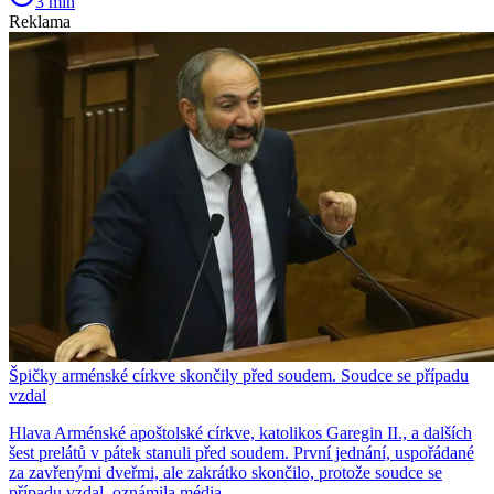
3 min
Reklama
Špičky arménské církve skončily před soudem. Soudce se případu
vzdal
Hlava Arménské apoštolské církve, katolikos Garegin II., a dalších
šest prelátů v pátek stanuli před soudem. První jednání, uspořádané
za zavřenými dveřmi, ale zakrátko skončilo, protože soudce se
případu vzdal, oznámila média.