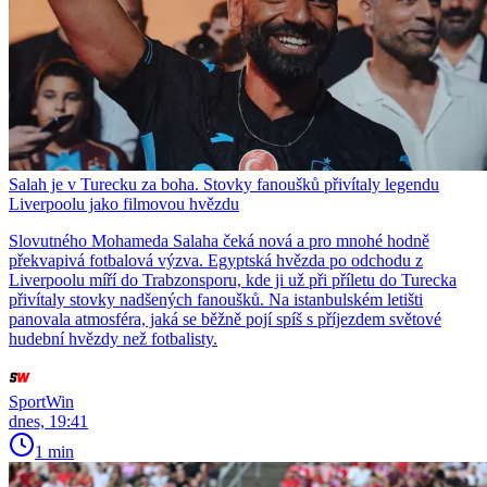
Salah je v Turecku za boha. Stovky fanoušků přivítaly legendu
Liverpoolu jako filmovou hvězdu
Slovutného Mohameda Salaha čeká nová a pro mnohé hodně
překvapivá fotbalová výzva. Egyptská hvězda po odchodu z
Liverpoolu míří do Trabzonsporu, kde ji už při příletu do Turecka
přivítaly stovky nadšených fanoušků. Na istanbulském letišti
panovala atmosféra, jaká se běžně pojí spíš s příjezdem světové
hudební hvězdy než fotbalisty.
SportWin
dnes, 19:41
1 min