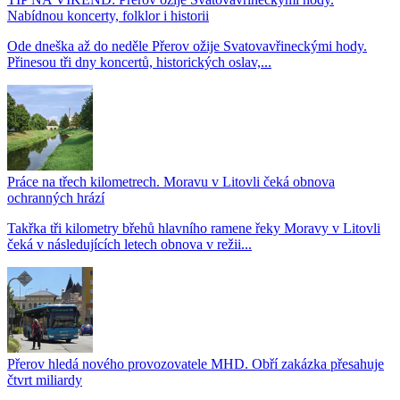
Nabídnou koncerty, folklor i historii
Ode dneška až do neděle Přerov ožije Svatovavřineckými hody.
Přinesou tři dny koncertů, historických oslav,...
Práce na třech kilometrech. Moravu v Litovli čeká obnova
ochranných hrází
Takřka tři kilometry břehů hlavního ramene řeky Moravy v Litovli
čeká v následujících letech obnova v režii...
Přerov hledá nového provozovatele MHD. Obří zakázka přesahuje
čtvrt miliardy