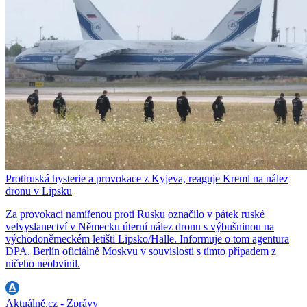
Protiruská hysterie a provokace z Kyjeva, reaguje Kreml na nález
dronu v Lipsku
Za provokaci namířenou proti Rusku označilo v pátek ruské
velvyslanectví v Německu úterní nález dronu s výbušninou na
východoněmeckém letišti Lipsko/Halle. Informuje o tom agentura
DPA. Berlín oficiálně Moskvu v souvislosti s tímto případem z
ničeho neobvinil.
Aktuálně.cz - Zprávy