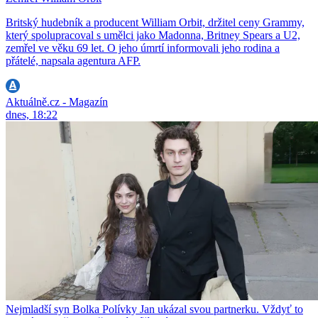
Britský hudebník a producent William Orbit, držitel ceny Grammy,
který spolupracoval s umělci jako Madonna, Britney Spears a U2,
zemřel ve věku 69 let. O jeho úmrtí informovali jeho rodina a
přátelé, napsala agentura AFP.
Aktuálně.cz - Magazín
dnes, 18:22
Nejmladší syn Bolka Polívky Jan ukázal svou partnerku. Vždyť to