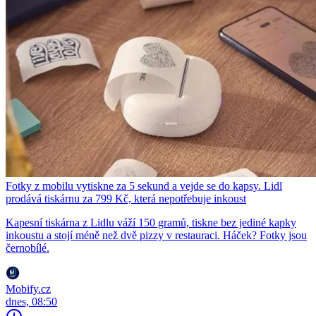
Fotky z mobilu vytiskne za 5 sekund a vejde se do kapsy. Lidl
prodává tiskárnu za 799 Kč, která nepotřebuje inkoust
Kapesní tiskárna z Lidlu váží 150 gramů, tiskne bez jediné kapky
inkoustu a stojí méně než dvě pizzy v restauraci. Háček? Fotky jsou
černobílé.
Mobify.cz
dnes, 08:50