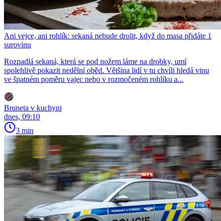
Ani vejce, ani rohlík: sekaná nebude drolit, když do masa přidáte 1
surovinu
Rozpadlá sekaná, která se pod nožem láme na drobky, umí
spolehlivě pokazit nedělní oběd. Většina lidí v tu chvíli hledá vinu
ve špatném poměru vajec nebo v rozmočeném rohlíku a...
Bruneta v kuchyni
dnes, 09:10
3 min