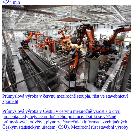
4 min
Průmyslová výroba v červnu meziročně stoupla, růst ve stavebnictví
zpomalil
Průmyslová výroba v Česku v červnu meziročně vzrostla o čtyři
procenta, tedy nejvíce od loňského prosince. Dařilo se většině
průmyslových odvětví, plyne ze čtvrtečních informací zveřejněných
Českým statistickým úřadem (ČSÚ). Meziroční růst stavební výroby