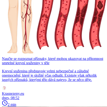
Naučte se rozpoznat příznaky, které mohou ukazovat na přítomnost
smrtelné krevní sraženiny v těle
Krevní sraženina představuje velmi nebezpečné a záludné
onemocnění, které je složité včas odhalit. Existuje však několik
jasných příznaků, kterými tělo dává najevo, že se něco děje.
Krasnezeny.eu
dnes, 08:52
2 min