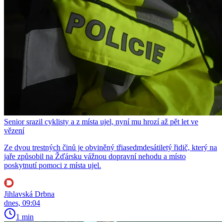
Senior srazil cyklisty a z místa ujel, nyní mu hrozí až pět let ve
vězení
Ze dvou trestných činů je obviněný třiasedmdesátiletý řidič, který na
jaře způsobil na Žďársku vážnou dopravní nehodu a místo
poskytnutí pomoci z místa ujel.
Jihlavská Drbna
dnes, 09:04
1 min