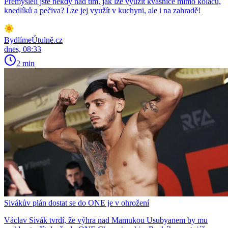
Přemýšleli jste někdy nad tím, jak lze využít kvasnice mimo koláčů,
knedlíků a pečiva? Lze jej využít v kuchyni, ale i na zahradě!
BydlímeÚtulně.cz
dnes, 08:33
2 min
Sivákův plán dostat se do ONE je v ohrožení
Václav Sivák tvrdí, že výhra nad Mamukou Usubyanem by mu