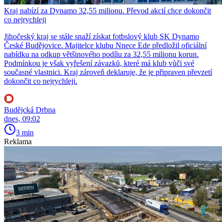
Kraj nabízí za Dynamo 32,55 milionu. Převod akcií chce dokončit
co nejrychleji
Jihočeský kraj se stále snaží získat fotbslový klub SK Dynamo
České Budějovice. Majitelce klubu Nnece Ede předložil oficiální
nabídku na odkup většinového podílu za 32,55 milionu korun.
Podmínkou je však vyřešení závazků, které má klub vůči své
současné vlastnici. Kraj zároveň deklaruje, že je připraven převzetí
dokončit co nejrychleji.
Budějcká Drbna
dnes, 09:02
3 min
Reklama