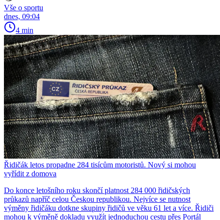
Vše o sportu
dnes, 09:04
4 min
Řidičák letos propadne 284 tisícům motoristů. Nový si mohou
vyřídit z domova
Do konce letošního roku skončí platnost 284 000 řidičských
průkazů napříč celou Českou republikou. Nejvíce se nutnost
výměny řidičáku dotkne skupiny řidičů ve věku 61 let a více. Řidiči
mohou k výměně dokladu využít jednoduchou cestu přes Portál