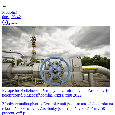
Proboha!
dnes, 08:42
4 min
Evropě hrozí citelné zdražení plynu, varují analytici. Zásobníky jsou
poloprázdné, situace připomíná krizi z roku 2022
Zásoby zemního plynu v Evropské unii jsou pro toto období roku na
rekordně nízké úrovni. Zásobníky jsou naplněny z méně než 58
procent, což je...