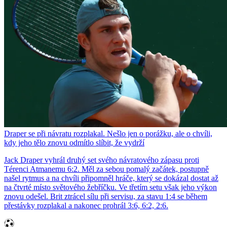
Draper se při návratu rozplakal. Nešlo jen o porážku, ale o chvíli,
kdy jeho tělo znovu odmítlo slíbit, že vydrží
Jack Draper vyhrál druhý set svého návratového zápasu proti
Térenci Atmanemu 6:2. Měl za sebou pomalý začátek, postupně
našel rytmus a na chvíli připomněl hráče, který se dokázal dostat až
na čtvrté místo světového žebříčku. Ve třetím setu však jeho výkon
znovu odešel. Brit ztrácel sílu při servisu, za stavu 1:4 se během
přestávky rozplakal a nakonec prohrál 3:6, 6:2, 2:6.