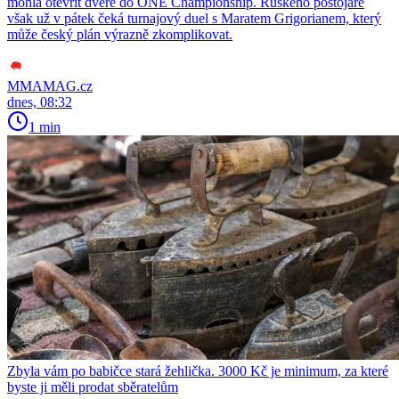
mohla otevřít dveře do ONE Championship. Ruského postojáře
však už v pátek čeká turnajový duel s Maratem Grigorianem, který
může český plán výrazně zkomplikovat.
MMAMAG.cz
dnes, 08:32
1 min
Zbyla vám po babičce stará žehlička. 3000 Kč je minimum, za které
byste ji měli prodat sběratelům