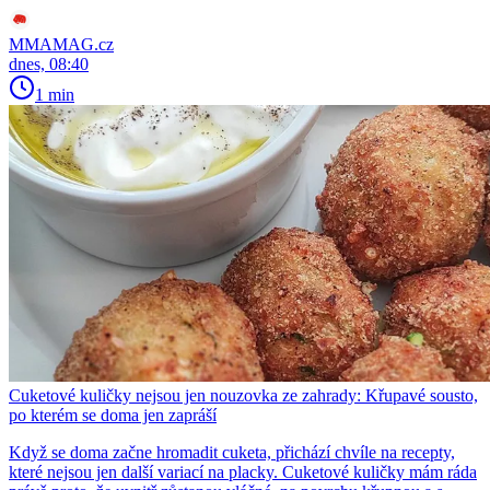
MMAMAG.cz
dnes, 08:40
1 min
Cuketové kuličky nejsou jen nouzovka ze zahrady: Křupavé sousto,
po kterém se doma jen zapráší
Když se doma začne hromadit cuketa, přichází chvíle na recepty,
které nejsou jen další variací na placky. Cuketové kuličky mám ráda