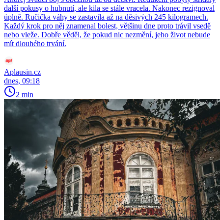
další pokusy o hubnutí, ale kila se stále vracela. Nakonec rezignoval
úplně. Ručička váhy se zastavila až na děsivých 245 kilogramech.
Každý krok pro něj znamenal bolest, většinu dne proto trávil vsedě
nebo vleže. Dobře věděl, že pokud nic nezmění, jeho život nebude
mít dlouhého trvání.
Aplausin.cz
dnes, 09:18
2 min