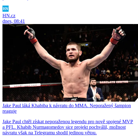
HN.cz
dnes, 08:41
Jake Paul láká Khabiba k návratu do MMA. Neporažený šampion
reaguje
Jake Paul chtěl získat neporaženou legendu pro nově spojené MVP
a PFL. Khabib Nurmagomedov sice projekt pochválil, možnost
návratu však na Telegramu shodil jedinou větou.