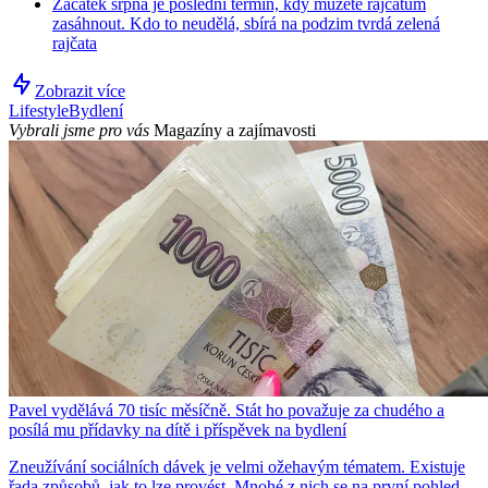
Začátek srpna je poslední termín, kdy můžete rajčatům
zasáhnout. Kdo to neudělá, sbírá na podzim tvrdá zelená
rajčata
Zobrazit více
Lifestyle
Bydlení
Vybrali jsme pro vás
Magazíny a zajímavosti
Pavel vydělává 70 tisíc měsíčně. Stát ho považuje za chudého a
posílá mu přídavky na dítě i příspěvek na bydlení
Zneužívání sociálních dávek je velmi ožehavým tématem. Existuje
řada způsobů, jak to lze provést. Mnohé z nich se na první pohled