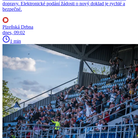
dopravy. Elektronické podání žádosti o nový doklad je rychlé a
bezpečné.
Plzeňská Drbna
dnes, 09:02
1 min