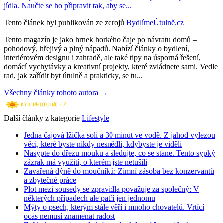
jídla. Naučte se ho připravit tak, aby se...
Tento článek byl publikován ze zdrojů
BydlímeÚtulně.cz
Tento magazín je jako hrnek horkého čaje po návratu domů –
pohodový, hřejivý a plný nápadů. Nabízí články o bydlení,
interiérovém designu i zahradě, ale také tipy na úsporná řešení,
domácí vychytávky a kreativní projekty, které zvládnete sami. Vedle
rad, jak zařídit byt útulně a prakticky, se tu...
Všechny články tohoto autora →
Další články z kategorie
Lifestyle
Jedna čajová lžička soli a 30 minut ve vodě. Z jahod vylezou
věci, které byste nikdy nesnědli, kdybyste je viděli
Nasypte do dřezu mouku a sledujte, co se stane. Tento sypký
zázrak má využití, o kterém jste netušili
Zavařená dýně do moučníků: Zimní zásoba bez konzervantů
a zbytečné práce
Plot mezi sousedy se zpravidla považuje za společný: V
některých případech ale patří jen jednomu
Mýty o psech, kterým stále věří i mnoho chovatelů. Vrtící
ocas nemusí znamenat radost