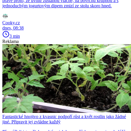
právě proto, že uvnitř zůstanou vláčné, na povrchu křupnou a s
jednoduchým jogurtovým dipem zmizí ze stolu skoro hned.
Cooky.cz
dnes, 08:38
3 min
Reklama
Fantastické hnojivo z kvasnic podpoří růst a květ rostlin jako žádné
jiné. Připravit jej zvládne každý