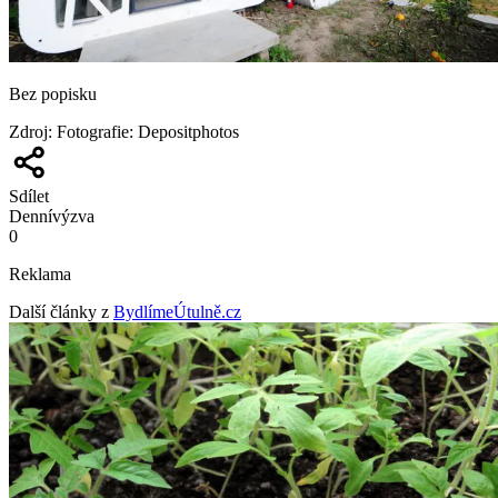
Bez popisku
Zdroj
:
Fotografie: Depositphotos
Sdílet
Denní
výzva
0
Reklama
Další články z
BydlímeÚtulně.cz