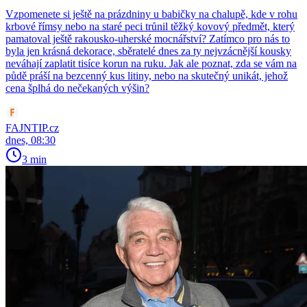
Vzpomenete si ještě na prázdniny u babičky na chalupě, kde v rohu
krbové římsy nebo na staré peci trůnil těžký kovový předmět, který
pamatoval ještě rakousko-uherské mocnářství? Zatímco pro nás to
byla jen krásná dekorace, sběratelé dnes za ty nejvzácnější kousky
neváhají zaplatit tisíce korun na ruku. Jak ale poznat, zda se vám na
půdě práší na bezcenný kus litiny, nebo na skutečný unikát, jehož
cena šplhá do nečekaných výšin?
FAJNTIP.cz
dnes, 08:30
3 min