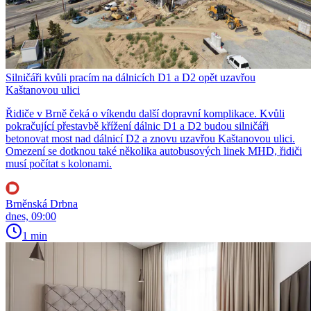
Silničáři kvůli pracím na dálnicích D1 a D2 opět uzavřou
Kaštanovou ulici
Řidiče v Brně čeká o víkendu další dopravní komplikace. Kvůli
pokračující přestavbě křížení dálnic D1 a D2 budou silničáři
betonovat most nad dálnicí D2 a znovu uzavřou Kaštanovou ulici.
Omezení se dotknou také několika autobusových linek MHD, řidiči
musí počítat s kolonami.
Brněnská Drbna
dnes, 09:00
1 min