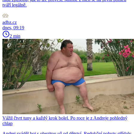
tváří legálně.
adbz.cz
dnes, 09:19
2 min
Vážil čtvrt tuny a každý krok bolel. Po roce je z Andreje pohledný
chlap
Andrej sváděl boj s obezitou už od dětství. Redukční pobyty střídaly