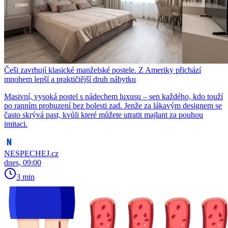
Češi zavrhují klasické manželské postele. Z Ameriky přichází
mnohem lepší a praktičtější druh nábytku
Masivní, vysoká postel s nádechem luxusu – sen každého, kdo touží
po ranním probuzení bez bolesti zad. Jenže za lákavým designem se
často skrývá past, kvůli které můžete utratit majlant za pouhou
imitaci.
NESPECHEJ.cz
dnes, 09:00
3 min