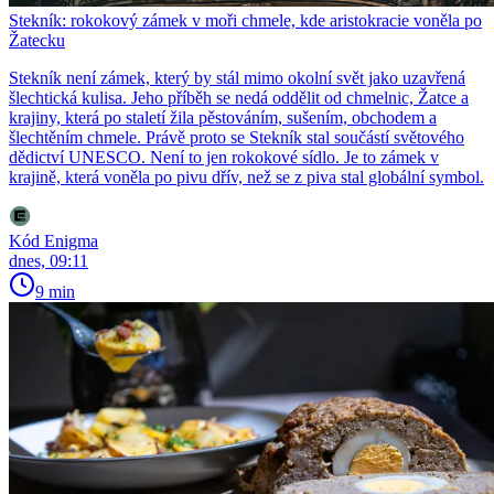
Stekník: rokokový zámek v moři chmele, kde aristokracie voněla po
Žatecku
Stekník není zámek, který by stál mimo okolní svět jako uzavřená
šlechtická kulisa. Jeho příběh se nedá oddělit od chmelnic, Žatce a
krajiny, která po staletí žila pěstováním, sušením, obchodem a
šlechtěním chmele. Právě proto se Stekník stal součástí světového
dědictví UNESCO. Není to jen rokokové sídlo. Je to zámek v
krajině, která voněla po pivu dřív, než se z piva stal globální symbol.
Kód Enigma
dnes, 09:11
9 min