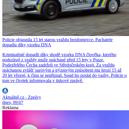
Policie objasnila 15 let starou vraždu bezdomovce. Pachatele
dopadla díky vzorku DNA
Kriminalisté dopadli díky shodě vzorku DNA člověka, kterého
podezírají z vraždy muže spáchané před 15 lety v Praze.
Podezřelého Čecha zadrželi ve Středočeském kraji. Za vraždu
spáchanou zvlášť surovým a trýznivým způsobem mu hrozí 15 až
20 let vězení, k činu se nepřiznal. Soud ho poslal do vazby. Policie o
tom ve čtvrtek informovala v tiskové zprávě.
Aktuálně.cz - Zprávy
dnes, 09:07
Reklama