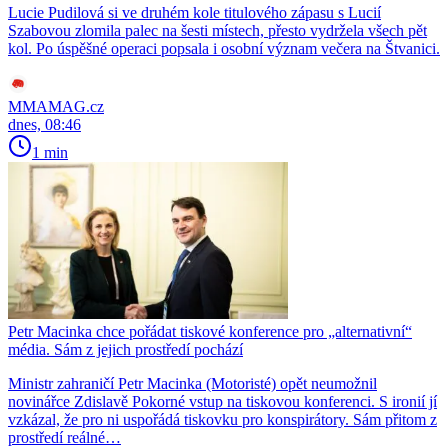
Lucie Pudilová si ve druhém kole titulového zápasu s Lucií
Szabovou zlomila palec na šesti místech, přesto vydržela všech pět
kol. Po úspěšné operaci popsala i osobní význam večera na Štvanici.
MMAMAG.cz
dnes, 08:46
1 min
Petr Macinka chce pořádat tiskové konference pro „alternativní“
média. Sám z jejich prostředí pochází
Ministr zahraničí Petr Macinka (Motoristé) opět neumožnil
novinářce Zdislavě Pokorné vstup na tiskovou konferenci. S ironií jí
vzkázal, že pro ni uspořádá tiskovku pro konspirátory. Sám přitom z
prostředí reálné…