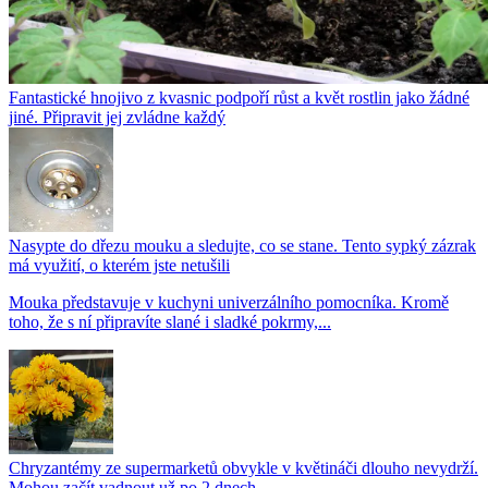
Fantastické hnojivo z kvasnic podpoří růst a květ rostlin jako žádné
jiné. Připravit jej zvládne každý
Nasypte do dřezu mouku a sledujte, co se stane. Tento sypký zázrak
má využití, o kterém jste netušili
Mouka představuje v kuchyni univerzálního pomocníka. Kromě
toho, že s ní připravíte slané i sladké pokrmy,...
Chryzantémy ze supermarketů obvykle v květináči dlouho nevydrží.
Mohou začít vadnout už po 2 dnech