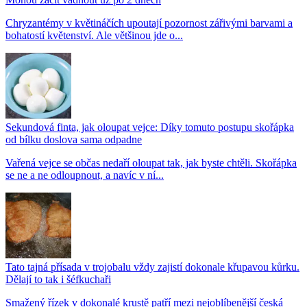
Chryzantémy v květináčích upoutají pozornost zářivými barvami a
bohatostí květenství. Ale většinou jde o...
Sekundová finta, jak oloupat vejce: Díky tomuto postupu skořápka
od bílku doslova sama odpadne
Vařená vejce se občas nedaří oloupat tak, jak byste chtěli. Skořápka
se ne a ne odloupnout, a navíc v ní...
Tato tajná přísada v trojobalu vždy zajistí dokonale křupavou kůrku.
Dělají to tak i šéfkuchaři
Smažený řízek v dokonalé krustě patří mezi nejoblíbenější česká