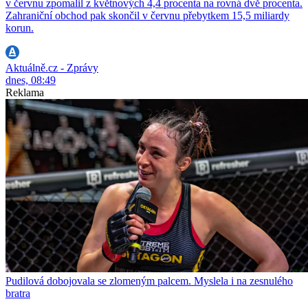
v červnu zpomalil z květnových 4,4 procenta na rovná dvě procenta.
Zahraniční obchod pak skončil v červnu přebytkem 15,5 miliardy
korun.
Aktuálně.cz - Zprávy
dnes, 08:49
Reklama
Pudilová dobojovala se zlomeným palcem. Myslela i na zesnulého
bratra