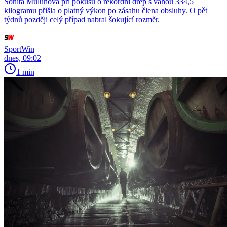
Sonita Muluhová při pokusu o rekordní dřep s váhou 334,5
kilogramu přišla o platný výkon po zásahu člena obsluhy. O pět
týdnů později celý případ nabral šokující rozměr.
SportWin
dnes, 09:02
1 min