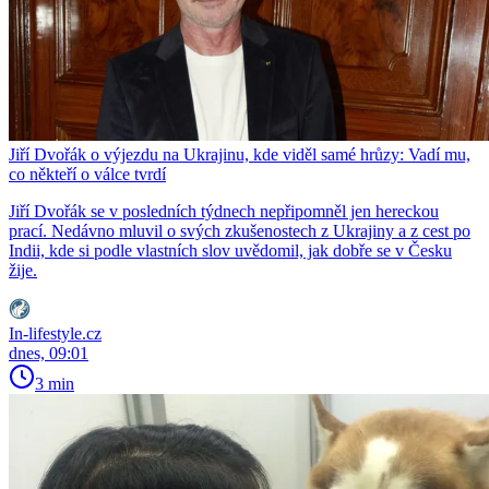
Jiří Dvořák o výjezdu na Ukrajinu, kde viděl samé hrůzy: Vadí mu,
co někteří o válce tvrdí
Jiří Dvořák se v posledních týdnech nepřipomněl jen hereckou
prací. Nedávno mluvil o svých zkušenostech z Ukrajiny a z cest po
Indii, kde si podle vlastních slov uvědomil, jak dobře se v Česku
žije.
In-lifestyle.cz
dnes, 09:01
3 min