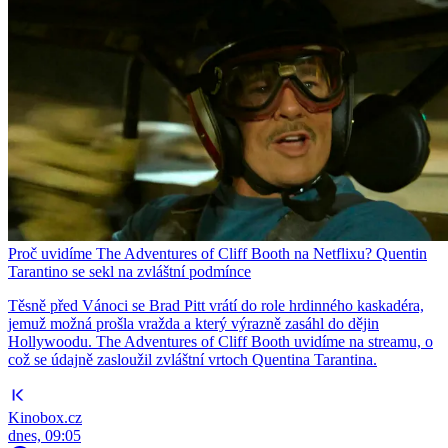
Proč uvidíme The Adventures of Cliff Booth na Netflixu? Quentin
Tarantino se sekl na zvláštní podmínce
Těsně před Vánoci se Brad Pitt vrátí do role hrdinného kaskadéra,
jemuž možná prošla vražda a který výrazně zasáhl do dějin
Hollywoodu. The Adventures of Cliff Booth uvidíme na streamu, o
což se údajně zasloužil zvláštní vrtoch Quentina Tarantina.
Kinobox.cz
dnes, 09:05