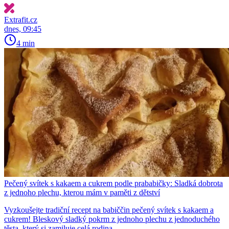
Extrafit.cz
dnes, 09:45
4 min
Pečený svítek s kakaem a cukrem podle prababičky: Sladká dobrota
z jednoho plechu, kterou mám v paměti z dětství
Vyzkoušejte tradiční recept na babiččin pečený svítek s kakaem a
cukrem! Bleskový sladký pokrm z jednoho plechu z jednoduchého
těsta, který si zamiluje celá rodina.