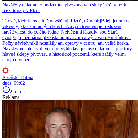
Návštěvy chladného podzemí a pivovarských sklepů frčí v horku
mezi turisty v Plzni
Turisté, kteří letos v létě navštěvují Plzeň, už nepřijíždějí jenom na
víkendy jako v minulých letech. Novým trendem je rozložení
návštěvnosti do celého týdne. Největšími lákadly jsou Stará
synagoga, bednárna plzeňského pivovaru a výstava o Hurvínkovi.
Počty návštěvníků nesnížily ani opravy v centru, ani velká horka.
Návštěvníci ale kvůli vedrům vyhledávají spíše chladnější prostory,
hlavně sklepy pivovaru a historické podzemí, které zažily velmi
silný červenec.
Plzeňská Drbna
dnes, 09:02
2 min
Reklama