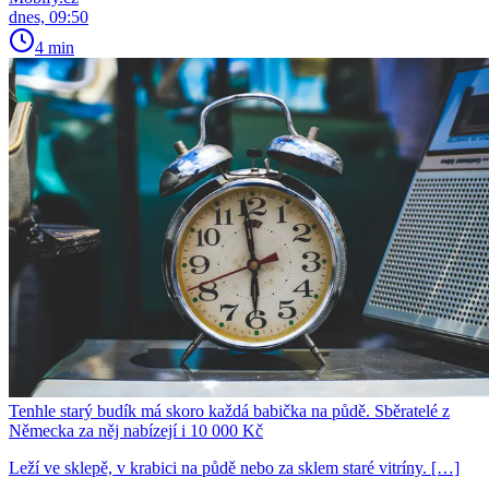
dnes, 09:50
4 min
Tenhle starý budík má skoro každá babička na půdě. Sběratelé z
Německa za něj nabízejí i 10 000 Kč
Leží ve sklepě, v krabici na půdě nebo za sklem staré vitríny. […]