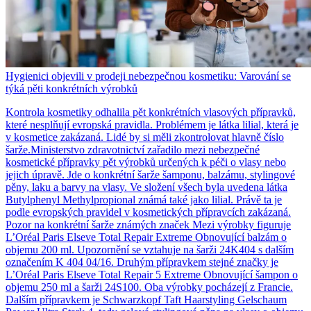
Hygienici objevili v prodeji nebezpečnou kosmetiku: Varování se
týká pěti konkrétních výrobků
Kontrola kosmetiky odhalila pět konkrétních vlasových přípravků,
které nesplňují evropská pravidla. Problémem je látka lilial, která je
v kosmetice zakázaná. Lidé by si měli zkontrolovat hlavně číslo
šarže.Ministerstvo zdravotnictví zařadilo mezi nebezpečné
kosmetické přípravky pět výrobků určených k péči o vlasy nebo
jejich úpravě. Jde o konkrétní šarže šamponu, balzámu, stylingové
pěny, laku a barvy na vlasy. Ve složení všech byla uvedena látka
Butylphenyl Methylpropional známá také jako lilial. Právě ta je
podle evropských pravidel v kosmetických přípravcích zakázaná.
Pozor na konkrétní šarže známých značek Mezi výrobky figuruje
L’Oréal Paris Elseve Total Repair Extreme Obnovující balzám o
objemu 200 ml. Upozornění se vztahuje na šarži 24K404 s dalším
označením K 404 04/16. Druhým přípravkem stejné značky je
L’Oréal Paris Elseve Total Repair 5 Extreme Obnovující šampon o
objemu 250 ml a šarži 24S100. Oba výrobky pocházejí z Francie.
Dalším přípravkem je Schwarzkopf Taft Haarstyling Gelschaum