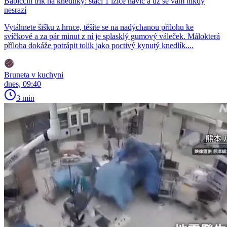
Babiččin trik na knedlíky: stačí 1 lžíce navíc a už se vám nikdy
nesrazí
Vytáhnete šišku z hrnce, těšíte se na nadýchanou přílohu ke
svíčkové a za pár minut z ní je splasklý gumový váleček. Málokterá
příloha dokáže potrápit tolik jako poctivý kynutý knedlík....
Bruneta v kuchyni
dnes, 09:40
3 min