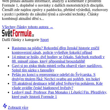
Web přináší aktuální informace, analýzy a komentáře z prostředí
Formule 1, doplněné o novinky z dalších motoristických disciplín.
Čtenáři zde najdou zprávy z paddocku, přehled výsledků, rozhovory
s jezdci i pohledy do zákulisí týmů a závodní techniky. Články
kombinují aktuální dění s...
Všechny články tohoto autora →
Další články z kategorie
Sport
Rasismus na pódiu? Rekordní dřep ženské historie zničil
kontroverzní zásah, policie vyšetřuje šokující případ
14 minut se hrálo, dvě hodiny se čekalo. Salcburk rozhodl v
88. minutě zápas, který připomínal brouzdaliště
Gavi si po zisku titulu mistrů světa obarvil vlasy narůžovo.
Splnil tím sázku s fanoušky
Pešán po konci u reprezentace odešel do Švýcarska. S
druhým titulem říká: Nechci svatbu ani pohřeb, jen hokej
Tři atraktivní destinace ještě před Světovým pohárem. Kde
všude uvidíte české biatlonové hvězdy?
Ledový muž, Profesor, Pan Monako i Létající Fin. Přezdívky,
které psaly historii Formule 1
Zobrazit více