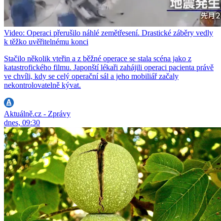
Video: Operaci přerušilo náhlé zemětřesení. Drastické záběry vedly
k těžko uvěřitelnému konci
Stačilo několik vteřin a z běžné operace se stala scéna jako z
katastrofického filmu. Japonští lékaři zahájili operaci pacienta právě
ve chvíli, kdy se celý operační sál a jeho mobiliář začaly
nekontrolovatelně kývat.
Aktuálně.cz - Zprávy
dnes, 09:30