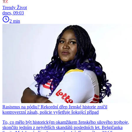
Trendy Život
dnes, 09:03
2 min
Rasismus na pódiu? Rekordní dřep ženské historie zničil
kontroverzní zásah, policie vyšetřuje šokující případ
To, co mělo být historickým okamžikem ženského silového trojboje,
skončilo jedním z největších skandálů posledních let. Belgičanka