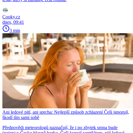
Cooky.cz
dnes, 09:41
3 min
Ani ledové pití, ani sprcha: Nejlepší způsob zchlazení Češi ignorují,
škodí tím sami sobě
Předpovědi meteorologů naznačují, že i po zbytek srpna bude
(nejen) v Česku hlavně horko. Češi kupují ventilátory, pijí ledové