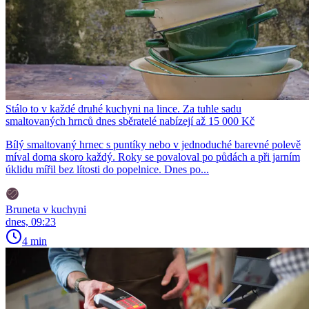
Stálo to v každé druhé kuchyni na lince. Za tuhle sadu
smaltovaných hrnců dnes sběratelé nabízejí až 15 000 Kč
Bílý smaltovaný hrnec s puntíky nebo v jednoduché barevné polevě
míval doma skoro každý. Roky se povaloval po půdách a při jarním
úklidu mířil bez lítosti do popelnice. Dnes po...
Bruneta v kuchyni
dnes, 09:23
4 min