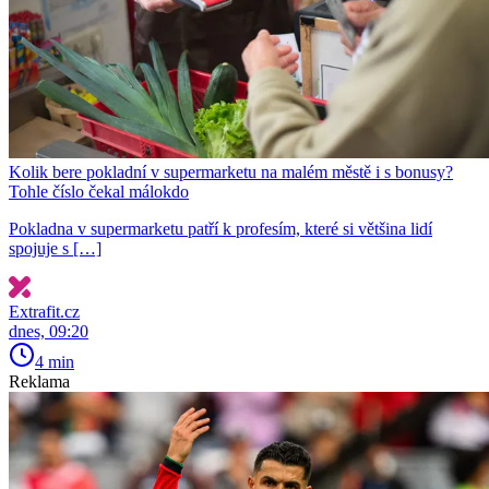
Kolik bere pokladní v supermarketu na malém městě i s bonusy?
Tohle číslo čekal málokdo
Pokladna v supermarketu patří k profesím, které si většina lidí
spojuje s […]
Extrafit.cz
dnes, 09:20
4 min
Reklama