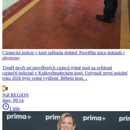
Cizinecká policie v kraji zpřísnila dohled. Prověřila tisíce dokladů i
ubytovny
Téměř devět set prověřených cizinců týdně mají na svědomí
cizinečtí policisté v Královéhradeckém kraji. Uplynulé první pololetí
roku 2026 bylo velmi vytížené. Během šesti…
Náš REGION
dnes, 09:14
1 min