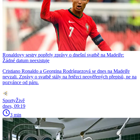
Ronaldovy sestry popřely zprávy o dnešní svatbě na Madeiře:
Žádné datum neexistuje
Cristiano Ronaldo a Georgina Rodríguezová se dnes na Madeiře
nevzali. Zprávy o svatbě stály na řetězci neověřených přepisů, ne na
pozvánce od páru.
SportyŽivě
dnes, 09:19
3 min