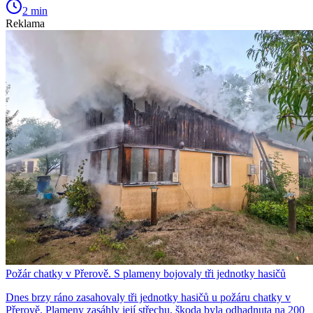
2 min
Reklama
Požár chatky v Přerově. S plameny bojovaly tři jednotky hasičů
Dnes brzy ráno zasahovaly tři jednotky hasičů u požáru chatky v
Přerově. Plameny zasáhly její střechu, škoda byla odhadnuta na 200