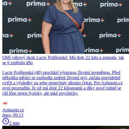
Obří váhový skok Lucie Polišenské: Má dole 22 kilo a popsala, jak
se jí změnilo tělo
Lucie Polišenská (40) prochází výraznou životní proměnou. Před
několika měsíci se rozhodla změnit životní styl, začala pravidelně
cvičit a výsledky na sebe nenechaly dlouho čekat. Pro Aplausin.cz
nyní prozradila, že už má dole 22 kilogramů a díky nové rutině se
cítí lépe nejen fyzicky, ale také psychicky.
Aplausin.cz
dnes, 09:13
2 min