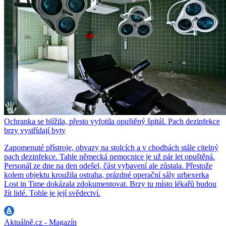
Ochranka se blížila, přesto vyfotila opuštěný špitál. Pach dezinfekce
brzy vystřídají byty
Zapomenuté přístroje, obvazy na stolcích a v chodbách stále citelný
pach dezinfekce. Tahle německá nemocnice je už pár let opuštěná.
Personál ze dne na den odešel, část vybavení ale zůstala. Přestože
kolem objektu kroužila ostraha, prázdné operační sály urbexerka
Lost in Time dokázala zdokumentovat. Brzy tu místo lékařů budou
žít lidé. Tohle je její svědectví.
Aktuálně.cz - Magazín