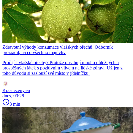
Zdravotní výhody konzumace vlašských ořechů. Odborník
prozradil, na co všechno mají vliv
Proč jíst vlašské ořechy? Protože obsahují mnoho důležitých a
prospěšných látek s pozitivním vlivem na lidské zdraví. Už jen z
toho důvodu si zaslouží své místo v jídelníčku.
Krasnezeny.eu
dnes, 09:28
3 min