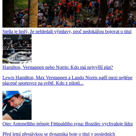
Stella je hrdý, že nehledali výmluvy, proč nedokážou bojovat o titul
Hamilton, Verstappen nebo Norris: Kdo má nejvyšší plat?
Lewis Hamilton, Max Verstappen a Lando Norris patří mezi nejlépe
placené sportovce na světě. Kdo z pilotů...
Otec Antonelliho trénuje Fittipaldiho syna: Brazilec vychvaluje lídra
Před letní přestávkou se dynamika boje o titul v posledních