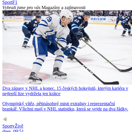
Sport
F1
Vybrali jsme pro vás
Magazíny a zajímavosti
Dva zápasy v NHL a konec. 15 českých hokejistů, kterým kariéra v
nejlepší lize vydržela jen krátce
Olympijský vítěz, pětinásobný mistr extraligy i reprezentační
brankář. Všichni mají v NHL statistiku, která se vejde na dva řádky.
SportyŽivě
dnes, 09:51