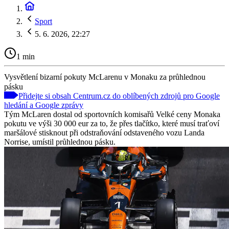
Sport
5. 6. 2026, 22:27
1 min
Vysvětlení bizarní pokuty McLarenu v Monaku za průhlednou
pásku
Přidejte si obsah Centrum.cz do oblíbených zdrojů pro Google
hledání a Google zprávy
Tým McLaren dostal od sportovních komisařů Velké ceny Monaka
pokutu ve výši 30 000 eur za to, že přes tlačítko, které musí traťoví
maršálové stisknout při odstraňování odstaveného vozu Landa
Norrise, umístil průhlednou pásku.