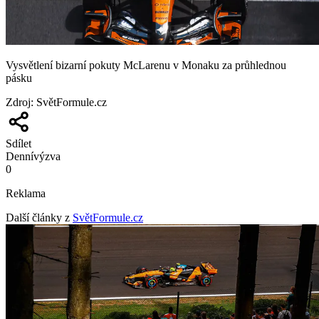
Vysvětlení bizarní pokuty McLarenu v Monaku za průhlednou
pásku
Zdroj
:
SvětFormule.cz
Sdílet
Denní
výzva
0
Reklama
Další články z
SvětFormule.cz