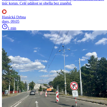
tisíc korun. Celé událost se obešla bez zranění.
Hanácká Drbna
dnes, 09:05
1 min