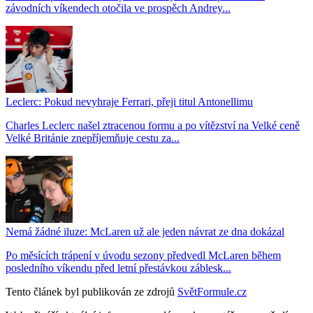
závodních víkendech otočila ve prospěch Andrey...
Leclerc: Pokud nevyhraje Ferrari, přeji titul Antonellimu
Charles Leclerc našel ztracenou formu a po vítězství na Velké ceně
Velké Británie znepříjemňuje cestu za...
Nemá žádné iluze: McLaren už ale jeden návrat ze dna dokázal
Po měsících trápení v úvodu sezony předvedl McLaren během
posledního víkendu před letní přestávkou záblesk...
Tento článek byl publikován ze zdrojů
SvětFormule.cz