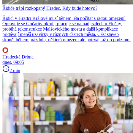
Řidiče trápí rozkopaný Hradec. Kdy bude hotovo?
Řidiči v Hradci Králové musí během léta počítat s řadou omezení.
Opravuje se Gočárův okruh, pracuje se na nadjezdech u Flošny,
probíhá rekonstrukce Malšovického mostu a další komplikace
přidávají menší uzavírky v různých částech města. Část staveb
skončí během prázdnin, některá omezení ale potrvají až do podzimu.
Hradecká Drbna
dnes, 09:05
2 min