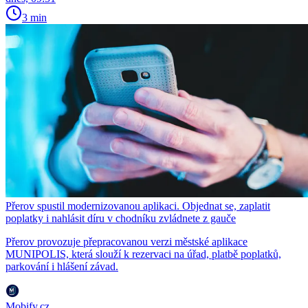
3 min
Přerov spustil modernizovanou aplikaci. Objednat se, zaplatit
poplatky i nahlásit díru v chodníku zvládnete z gauče
Přerov provozuje přepracovanou verzi městské aplikace
MUNIPOLIS, která slouží k rezervaci na úřad, platbě poplatků,
parkování i hlášení závad.
Mobify.cz