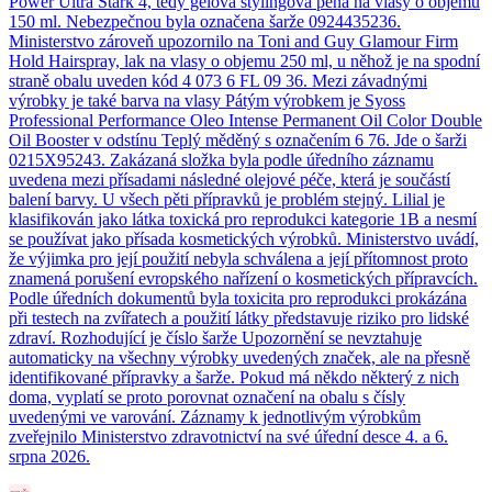
Power Ultra Stark 4, tedy gelová stylingová pěna na vlasy o objemu
150 ml. Nebezpečnou byla označena šarže 0924435236.
Ministerstvo zároveň upozornilo na Toni and Guy Glamour Firm
Hold Hairspray, lak na vlasy o objemu 250 ml, u něhož je na spodní
straně obalu uveden kód 4 073 6 FL 09 36. Mezi závadnými
výrobky je také barva na vlasy Pátým výrobkem je Syoss
Professional Performance Oleo Intense Permanent Oil Color Double
Oil Booster v odstínu Teplý měděný s označením 6 76. Jde o šarži
0215X95243. Zakázaná složka byla podle úředního záznamu
uvedena mezi přísadami následné olejové péče, která je součástí
balení barvy. U všech pěti přípravků je problém stejný. Lilial je
klasifikován jako látka toxická pro reprodukci kategorie 1B a nesmí
se používat jako přísada kosmetických výrobků. Ministerstvo uvádí,
že výjimka pro její použití nebyla schválena a její přítomnost proto
znamená porušení evropského nařízení o kosmetických přípravcích.
Podle úředních dokumentů byla toxicita pro reprodukci prokázána
při testech na zvířatech a použití látky představuje riziko pro lidské
zdraví. Rozhodující je číslo šarže Upozornění se nevztahuje
automaticky na všechny výrobky uvedených značek, ale na přesně
identifikované přípravky a šarže. Pokud má někdo některý z nich
doma, vyplatí se proto porovnat označení na obalu s čísly
uvedenými ve varování. Záznamy k jednotlivým výrobkům
zveřejnilo Ministerstvo zdravotnictví na své úřední desce 4. a 6.
srpna 2026.