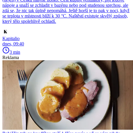
nápoje a snaží se zchladit v bazénu nebo pod studenou sprchou, ale
zdá se, že nic tak úplně nepomáhá. Ještě horší je to pak v noci, když
se teplota v místnosti blíží k 30 °C. Naštěstí existuje skvělý způsob,
který tělo spolehlivě ochladí.
Kapitalio
dnes, 09:40
3 min
Reklama