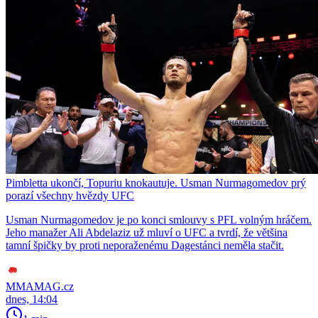
Pimbletta ukončí, Topuriu knokautuje. Usman Nurmagomedov prý
porazí všechny hvězdy UFC
Usman Nurmagomedov je po konci smlouvy s PFL volným hráčem.
Jeho manažer Ali Abdelaziz už mluví o UFC a tvrdí, že většina
tamní špičky by proti neporaženému Dagestánci neměla stačit.
MMAMAG.cz
dnes, 14:04