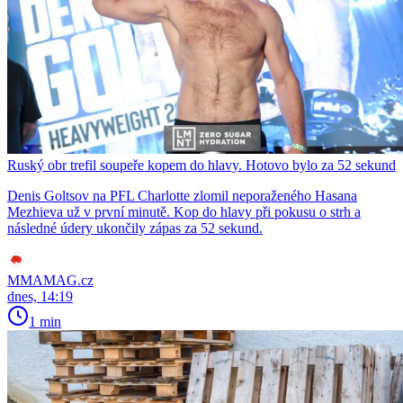
Ruský obr trefil soupeře kopem do hlavy. Hotovo bylo za 52 sekund
Denis Goltsov na PFL Charlotte zlomil neporaženého Hasana
Mezhieva už v první minutě. Kop do hlavy při pokusu o strh a
následné údery ukončily zápas za 52 sekund.
MMAMAG.cz
dnes, 14:19
1 min