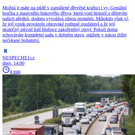
Možná ji máte na půdě v zaprášené dřevěné krabici i vy. Geniální
hračka z masivního bukového dřeva, která voní historií a dětstvím
našich předků, dodnes vyvolává silnou nostalgii. Málokdo však ví,
že její vznik provázelo obrovské rodinné zoufalství a že její
skutečný původ halí hluboce zakořeněný omyl. Pokud doma
schováváte kompletní sadu v dobrém stavu, můžete v rukou držet
nečekané bohatství.
NESPECHEJ.cz
dnes, 14:00
4 min