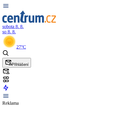
sobota 8. 8.
so 8. 8.
27°C
Přihlášení
Reklama