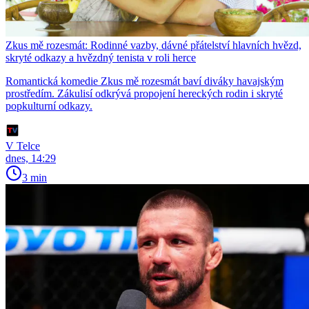
Zkus mě rozesmát: Rodinné vazby, dávné přátelství hlavních hvězd,
skryté odkazy a hvězdný tenista v roli herce
Romantická komedie Zkus mě rozesmát baví diváky havajským
prostředím. Zákulisí odkrývá propojení hereckých rodin i skryté
popkulturní odkazy.
V Telce
dnes, 14:29
3 min