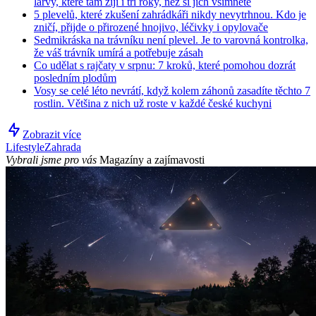
larvy, které tam žijí i tři roky, než si jich všimnete
5 plevelů, které zkušení zahrádkáři nikdy nevytrhnou. Kdo je
zničí, přijde o přirozené hnojivo, léčivky i opylovače
Sedmikráska na trávníku není plevel. Je to varovná kontrolka,
že váš trávník umírá a potřebuje zásah
Co udělat s rajčaty v srpnu: 7 kroků, které pomohou dozrát
posledním plodům
Vosy se celé léto nevrátí, když kolem záhonů zasadíte těchto 7
rostlin. Většina z nich už roste v každé české kuchyni
Zobrazit více
Lifestyle
Zahrada
Vybrali jsme pro vás
Magazíny a zajímavosti