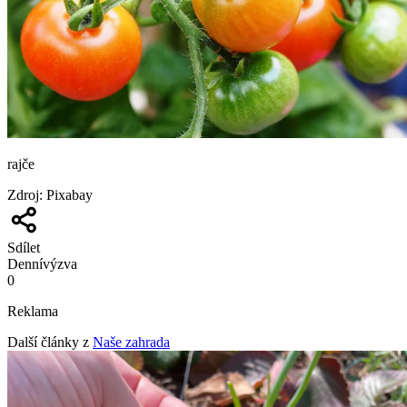
rajče
Zdroj
:
Pixabay
Sdílet
Denní
výzva
0
Reklama
Další články z
Naše zahrada