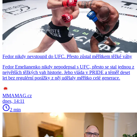
Fedor nikdy nevstoupil do UFC. Přesto zůstal měřítkem těžké váhy
Fedor Emelianenko nikdy nepodepsal s UFC, přesto se stal jednou z
největších těžkých vah historie. Jeho vláda v PRIDE a téměř deset
let bez regulérní porážky z něj udělaly měřítko celé generace.
MMAMAG.cz
dnes, 14:11
2 min