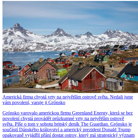
Americká firma chystá vrty na největším ostrově světa. Nedali jsme
vám povolení, varuje ji Grónsko
Grónsko varovalo americkou firmu Greenland Energy, která se bez
povolení chystá provádět průzkumné vrty na největším ostrově
světa. Píše o tom v sobotu britský deník The Guardian. Grónsko je
součástí Dánského království a americký prezident Donald Trump
opakovaně vyjádřil přání dostat ostrov, který má strategický význam