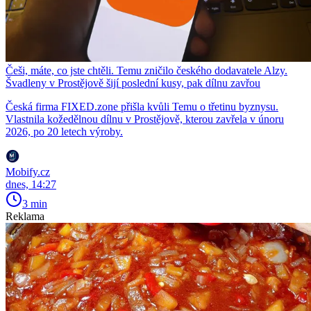
Češi, máte, co jste chtěli. Temu zničilo českého dodavatele Alzy.
Švadleny v Prostějově šijí poslední kusy, pak dílnu zavřou
Česká firma FIXED.zone přišla kvůli Temu o třetinu byznysu.
Vlastnila kožedělnou dílnu v Prostějově, kterou zavřela v únoru
2026, po 20 letech výroby.
Mobify.cz
dnes, 14:27
3 min
Reklama