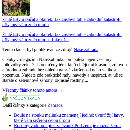
Žluté listy u rajčat a okurek: Jak zastavit tuhle zahradní katastrofu
dřív, než vám zničí úrodu
Žluté listy u rajčat a okurek: Jak zastavit tuhle zahradní katastrofu
dřív, než vám zničí úrodu. Také už...
Tento článek byl publikován ze zdrojů
Naše zahrada
Články z magazínu NašeZahrada.com potěší nejen všechny
milovníky zeleně. Jsou určeny těm, kteří chtějí mít krásnou, zdravou
a úrodnou zahradu bez ohledu na své zkušenosti nebo velikost
pozemku. Najdete zde praktické rady, návody a inspiraci, ať už se
staráte o zeleninové záhony, okrasné rostliny,...
Všechny články tohoto autora →
Další články z kategorie
Zahrada
Boule na stonku maliníku znamenají jediné: uvnitř žijí larvy,
které vám sežerou celou úrodu
Rostliny vadnou i přes zalévání? Pod zemí je možná žerou