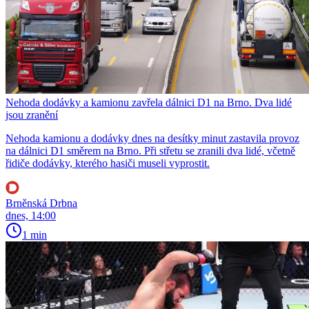
Nehoda dodávky a kamionu zavřela dálnici D1 na Brno. Dva lidé
jsou zranění
Nehoda kamionu a dodávky dnes na desítky minut zastavila provoz
na dálnici D1 směrem na Brno. Při střetu se zranili dva lidé, včetně
řidiče dodávky, kterého hasiči museli vyprostit.
Brněnská Drbna
dnes, 14:00
1 min