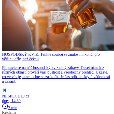
HOSPODSKÝ KVÍZ: Tenhle souboj se znalostmi končí pro
většinu dřív, než čekali
Připravte se na náš hospodský kvíz plný zábavy. Deset otázek z
různých oblastí prověří vaši bystrost a všeobecný přehled. Ukažte,
co ve vás je, a nenechte se zaskočit. Je čas odhalit skryté vědomosti
a zazářit.
NESPECHEJ.cz
dnes, 14:30
2 min
Reklama