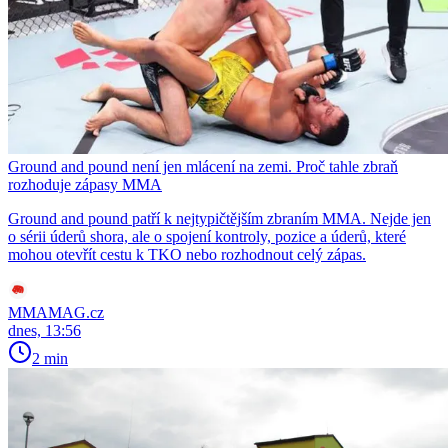
Ground and pound není jen mlácení na zemi. Proč tahle zbraň
rozhoduje zápasy MMA
Ground and pound patří k nejtypičtějším zbraním MMA. Nejde jen
o sérii úderů shora, ale o spojení kontroly, pozice a úderů, které
mohou otevřít cestu k TKO nebo rozhodnout celý zápas.
MMAMAG.cz
dnes, 13:56
2 min