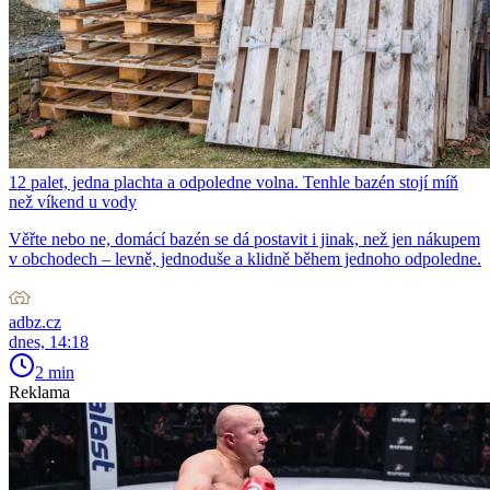
12 palet, jedna plachta a odpoledne volna. Tenhle bazén stojí míň
než víkend u vody
Věřte nebo ne, domácí bazén se dá postavit i jinak, než jen nákupem
v obchodech – levně, jednoduše a klidně během jednoho odpoledne.
adbz.cz
dnes, 14:18
2 min
Reklama