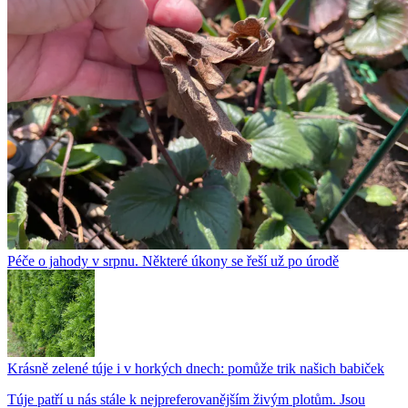
Péče o jahody v srpnu. Některé úkony se řeší už po úrodě
Krásně zelené túje i v horkých dnech: pomůže trik našich babiček
Túje patří u nás stále k nejpreferovanějším živým plotům. Jsou