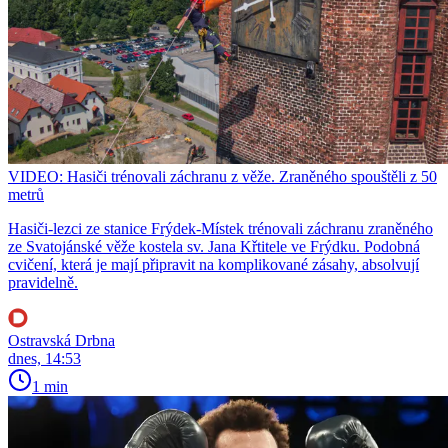
VIDEO: Hasiči trénovali záchranu z věže. Zraněného spouštěli z 50
metrů
Hasiči-lezci ze stanice Frýdek-Místek trénovali záchranu zraněného
ze Svatojánské věže kostela sv. Jana Křtitele ve Frýdku. Podobná
cvičení, která je mají připravit na komplikované zásahy, absolvují
pravidelně.
Ostravská Drbna
dnes, 14:53
1 min