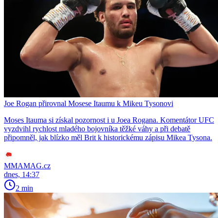
Joe Rogan přirovnal Mosese Itaumu k Mikeu Tysonovi
Moses Itauma si získal pozornost i u Joea Rogana. Komentátor UFC
vyzdvihl rychlost mladého bojovníka těžké váhy a při debatě
připomněl, jak blízko měl Brit k historickému zápisu Mikea Tysona.
MMAMAG.cz
dnes, 14:37
2 min