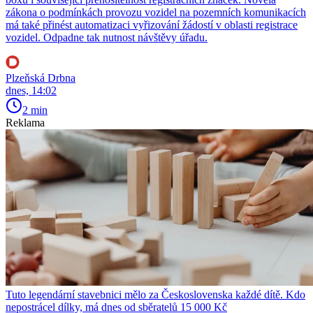
zákona o podmínkách provozu vozidel na pozemních komunikacích
má také přinést automatizaci vyřizování žádostí v oblasti registrace
vozidel. Odpadne tak nutnost návštěvy úřadu.
Plzeňská Drbna
dnes, 14:02
2 min
Reklama
Tuto legendární stavebnici mělo za Československa každé dítě. Kdo
nepostrácel dílky, má dnes od sběratelů 15 000 Kč