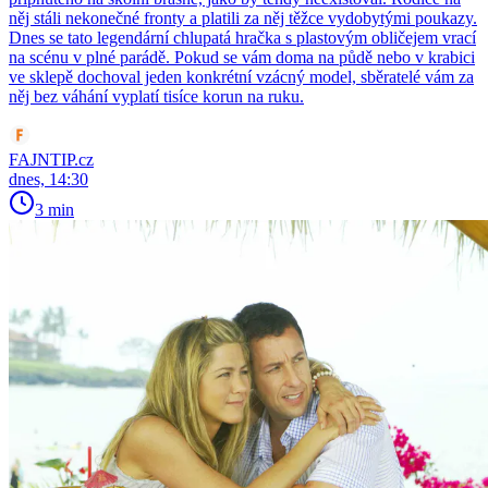
něj stáli nekonečné fronty a platili za něj těžce vydobytými poukazy.
Dnes se tato legendární chlupatá hračka s plastovým obličejem vrací
na scénu v plné parádě. Pokud se vám doma na půdě nebo v krabici
ve sklepě dochoval jeden konkrétní vzácný model, sběratelé vám za
něj bez váhání vyplatí tisíce korun na ruku.
FAJNTIP.cz
dnes, 14:30
3 min