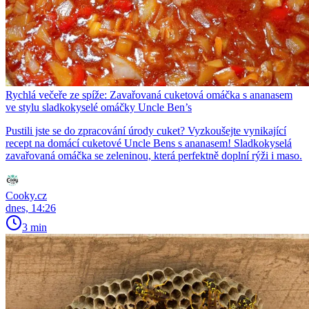
Rychlá večeře ze spíže: Zavařovaná cuketová omáčka s ananasem
ve stylu sladkokyselé omáčky Uncle Ben’s
Pustili jste se do zpracování úrody cuket? Vyzkoušejte vynikající
recept na domácí cuketové Uncle Bens s ananasem! Sladkokyselá
zavařovaná omáčka se zeleninou, která perfektně doplní rýži i maso.
Cooky.cz
dnes, 14:26
3 min