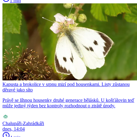
1 min
Kapusta a brokolice v srpnu mizí pod housenkami. Listy zůstanou
děravé jako síto
Právě se líhnou housenky druhé generace bělásků. U košťálovin teď
může jediný týden bez kontroly rozhodnout o ztrátě úrody.
Chalupáři-Zahrádkáři
dnes, 14:04