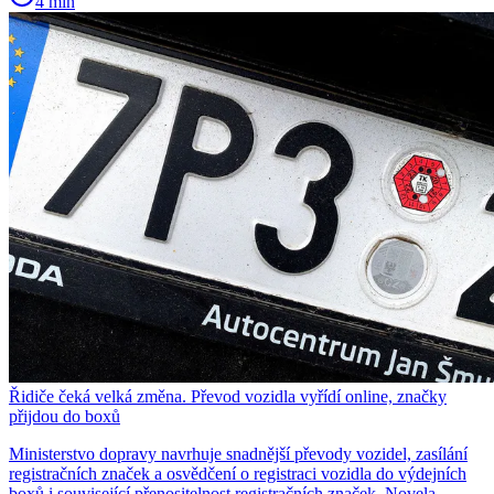
4 min
Řidiče čeká velká změna. Převod vozidla vyřídí online, značky
přijdou do boxů
Ministerstvo dopravy navrhuje snadnější převody vozidel, zasílání
registračních značek a osvědčení o registraci vozidla do výdejních
boxů i související přenositelnost registračních značek. Novela