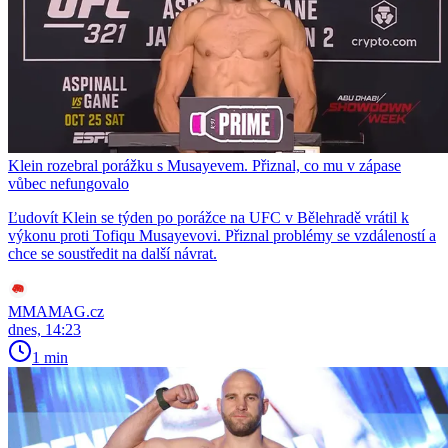
Klein rozebral porážku s Musayevem. Přiznal, co mu v zápase
vůbec nefungovalo
Ľudovít Klein se týden po porážce na UFC v Bělehradě vrátil k
výkonu proti Tofiqu Musayevovi. Přiznal problémy se vzdáleností a
chce se soustředit na další návrat.
MMAMAG.cz
dnes, 14:23
1 min