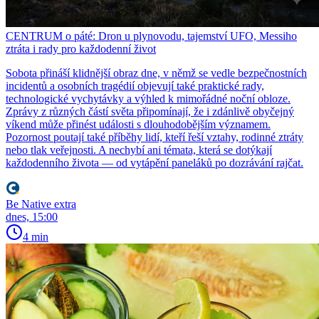
CENTRUM o páté: Dron u plynovodu, tajemství UFO, Messiho
ztráta i rady pro každodenní život
Sobota přináší klidnější obraz dne, v němž se vedle bezpečnostních
incidentů a osobních tragédií objevují také praktické rady,
technologické vychytávky a výhled k mimořádné noční obloze.
Zprávy z různých částí světa připomínají, že i zdánlivě obyčejný
víkend může přinést události s dlouhodobějším významem.
Pozornost poutají také příběhy lidí, kteří řeší vztahy, rodinné ztráty
nebo tlak veřejnosti. A nechybí ani témata, která se dotýkají
každodenního života — od vytápění paneláků po dozrávání rajčat.
Be Native extra
dnes, 15:00
4 min