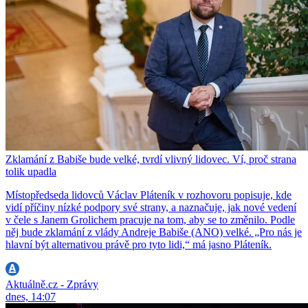
Zklamání z Babiše bude velké, tvrdí vlivný lidovec. Ví, proč strana
tolik upadla
Místopředseda lidovců Václav Pláteník v rozhovoru popisuje, kde
vidí příčiny nízké podpory své strany, a naznačuje, jak nové vedení
v čele s Janem Grolichem pracuje na tom, aby se to změnilo. Podle
něj bude zklamání z vlády Andreje Babiše (ANO) velké. „Pro nás je
hlavní být alternativou právě pro tyto lidi,“ má jasno Pláteník.
Aktuálně.cz - Zprávy
dnes, 14:07