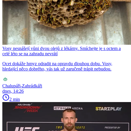
Vosy nesnášejí vůni dvou olejů z lékárny. Smíchejte je s octem a
celé léto se na zahradu nevrátí
Ocet dokáže hmyz odradit na opravdu dlouhou dobu. Vosy,
hledající něco dobrého, vás tak už zaručeně trápit nebudou.
Chalupáři-Zahrádkáři
dnes, 14:26
2 min