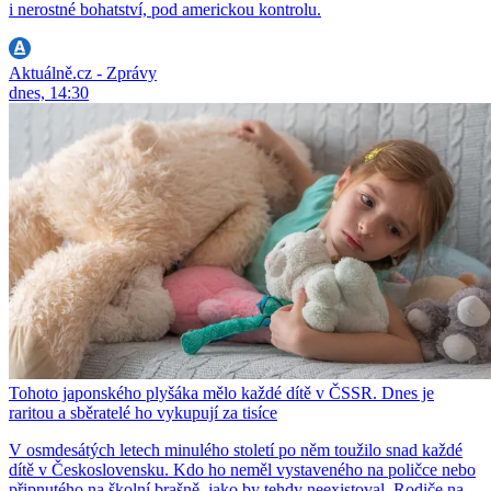
i nerostné bohatství, pod americkou kontrolu.
Aktuálně.cz - Zprávy
dnes, 14:30
Tohoto japonského plyšáka mělo každé dítě v ČSSR. Dnes je
raritou a sběratelé ho vykupují za tisíce
V osmdesátých letech minulého století po něm toužilo snad každé
dítě v Československu. Kdo ho neměl vystaveného na poličce nebo
připnutého na školní brašně, jako by tehdy neexistoval. Rodiče na