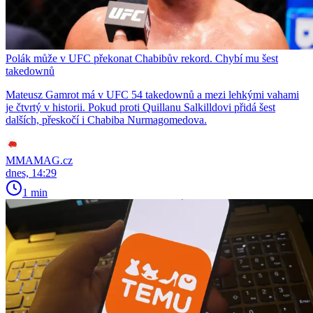
Polák může v UFC překonat Chabibův rekord. Chybí mu šest
takedownů
Mateusz Gamrot má v UFC 54 takedownů a mezi lehkými vahami
je čtvrtý v historii. Pokud proti Quillanu Salkilldovi přidá šest
dalších, přeskočí i Chabiba Nurmagomedova.
MMAMAG.cz
dnes, 14:29
1 min