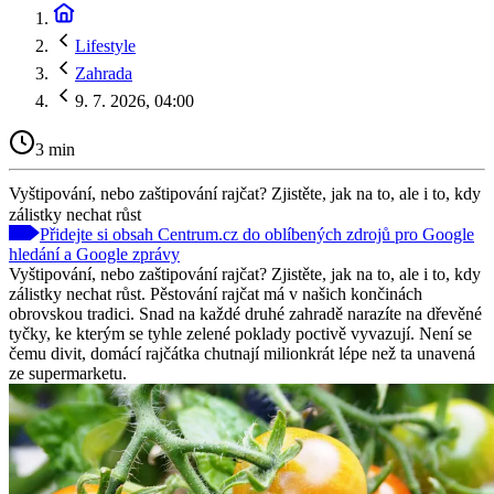
Lifestyle
Zahrada
9. 7. 2026, 04:00
3 min
Vyštipování, nebo zaštipování rajčat? Zjistěte, jak na to, ale i to, kdy
zálistky nechat růst
Přidejte si obsah Centrum.cz do oblíbených zdrojů pro Google
hledání a Google zprávy
Vyštipování, nebo zaštipování rajčat? Zjistěte, jak na to, ale i to, kdy
zálistky nechat růst. Pěstování rajčat má v našich končinách
obrovskou tradici. Snad na každé druhé zahradě narazíte na dřevěné
tyčky, ke kterým se tyhle zelené poklady poctivě vyvazují. Není se
čemu divit, domácí rajčátka chutnají milionkrát lépe než ta unavená
ze supermarketu.