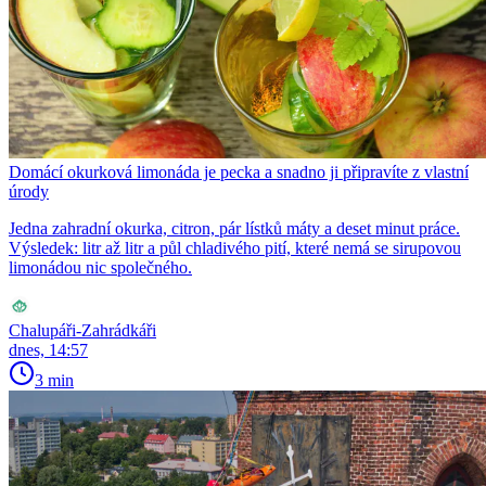
Domácí okurková limonáda je pecka a snadno ji připravíte z vlastní
úrody
Jedna zahradní okurka, citron, pár lístků máty a deset minut práce.
Výsledek: litr až litr a půl chladivého pití, které nemá se sirupovou
limonádou nic společného.
Chalupáři-Zahrádkáři
dnes, 14:57
3 min