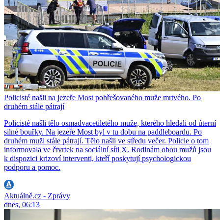
Policisté našli na jezeře Most pohřešovaného muže mrtvého. Po
druhém stále pátrají
Policisté našli tělo osmadvacetiletého muže, kterého hledali od úterní
silné bouřky. Na jezeře Most byl v tu dobu na paddleboardu. Po
druhém muži stále pátrají. Tělo našli ve středu večer. Policie o tom
informovala ve čtvrtek na sociální síti X. Rodinám obou mužů jsou
k dispozici krizoví interventi, kteří poskytují psychologickou
podporu a pomoc.
Aktuálně.cz - Zprávy
dnes, 06:13