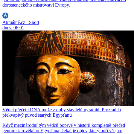
dorosteneckého mistrovství Evropy.
Aktuálně.cz - Sport
dnes, 06:01
Vědci přečetli DNA muže z doby stavitelů pyramid. Prozradila
překvapivý původ starých Egypťanů
Když mezinárodní tým vědců poprvé v historii kompletně přečetl
genom starověkého Egypťana, čekal je objev, který boří vše, co