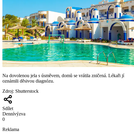
Na dovolenou jela s úsměvem, domů se vrátila zničená. Lékaři jí
oznámili děsivou diagnózu.
Zdroj
:
Shutterstock
Sdílet
Denní
výzva
0
Reklama