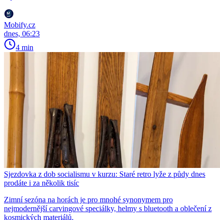
Mobify.cz
dnes, 06:23
4 min
Sjezdovka z dob socialismu v kurzu: Staré retro lyže z půdy dnes
prodáte i za několik tisíc
Zimní sezóna na horách je pro mnohé synonymem pro
nejmodernější carvingové speciálky, helmy s bluetooth a oblečení z
kosmických materiálů.