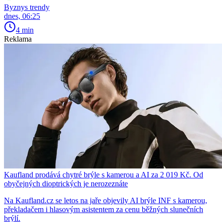
Byznys trendy
dnes, 06:25
4 min
Reklama
Kaufland prodává chytré brýle s kamerou a AI za 2 019 Kč. Od
obyčejných dioptrických je nerozeznáte
Na Kaufland.cz se letos na jaře objevily AI brýle INF s kamerou,
překladačem i hlasovým asistentem za cenu běžných slunečních
brýlí.