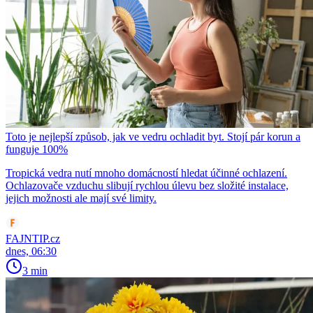
Toto je nejlepší způsob, jak ve vedru ochladit byt. Stojí pár korun a
funguje 100%
Tropická vedra nutí mnoho domácností hledat účinné ochlazení.
Ochlazovače vzduchu slibují rychlou úlevu bez složité instalace,
jejich možnosti ale mají své limity.
FAJNTIP.cz
dnes, 06:30
3 min