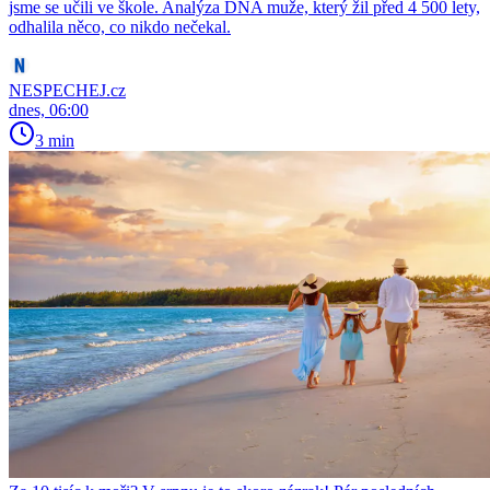
jsme se učili ve škole. Analýza DNA muže, který žil před 4 500 lety,
odhalila něco, co nikdo nečekal.
NESPECHEJ.cz
dnes, 06:00
3 min