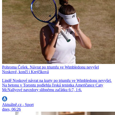
Pohroma Češek. Návrat po triumfu ve Wimbledonu nevyšel
Noskové, končí i Krejčíková
Lindě Noskové návrat na kurty po triumfu ve Wimbledonu nevyšel.
Na betonu v Torontu podlehla česká tenistka Američance Caty
McNallyové navzdory slibnému začátku 6:7, 1:6.
Aktuálně.cz - Sport
dnes, 06:26