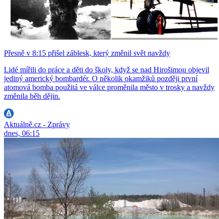
Přesně v 8:15 přišel záblesk, který změnil svět navždy
Lidé mířili do práce a děti do školy, když se nad Hirošimou objevil
jediný americký bombardér. O několik okamžiků později první
atomová bomba použitá ve válce proměnila město v trosky a navždy
změnila běh dějin.
Aktuálně.cz - Zprávy
dnes, 06:15