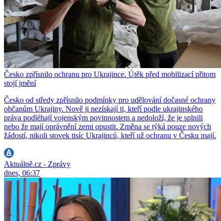
Česko zpřísnilo ochranu pro Ukrajince. Útěk před mobilizací přitom
stojí jmění
Česko od středy zpřísnilo podmínky pro udělování dočasné ochrany
občanům Ukrajiny. Nově ji nezískají ti, kteří podle ukrajinského
práva podléhají vojenským povinnostem a nedoloží, že je splnili
nebo že mají oprávnění zemi opustit. Změna se týká pouze nových
žádostí, nikoli stovek tisíc Ukrajinců, kteří už ochranu v Česku mají.
Aktuálně.cz - Zprávy
dnes, 06:37