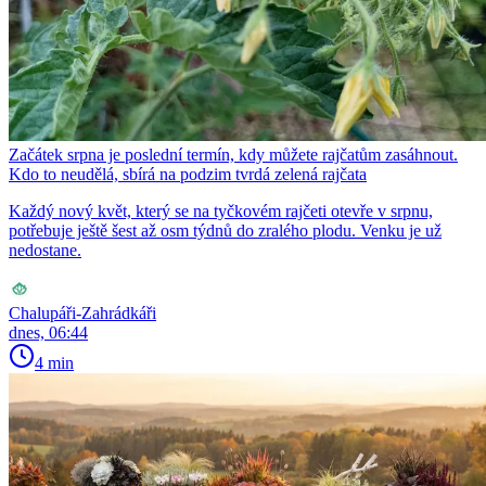
Začátek srpna je poslední termín, kdy můžete rajčatům zasáhnout.
Kdo to neudělá, sbírá na podzim tvrdá zelená rajčata
Každý nový květ, který se na tyčkovém rajčeti otevře v srpnu,
potřebuje ještě šest až osm týdnů do zralého plodu. Venku je už
nedostane.
Chalupáři-Zahrádkáři
dnes, 06:44
4 min