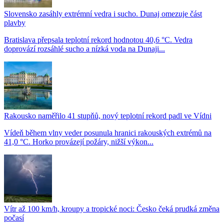
Slovensko zasáhly extrémní vedra i sucho. Dunaj omezuje část
plavby
Bratislava přepsala teplotní rekord hodnotou 40,6 °C. Vedra
doprovází rozsáhlé sucho a nízká voda na Dunaji...
Rakousko naměřilo 41 stupňů, nový teplotní rekord padl ve Vídni
Vídeň během vlny veder posunula hranici rakouských extrémů na
41,0 °C. Horko provázejí požáry, nižší výkon...
Vítr až 100 km/h, kroupy a tropické noci: Česko čeká prudká změna
počasí