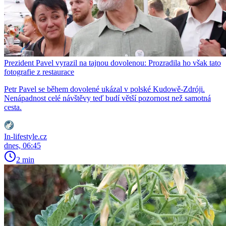
Prezident Pavel vyrazil na tajnou dovolenou: Prozradila ho však tato
fotografie z restaurace
Petr Pavel se během dovolené ukázal v polské Kudowě-Zdróji.
Nenápadnost celé návštěvy teď budí větší pozornost než samotná
cesta.
In-lifestyle.cz
dnes, 06:45
2 min