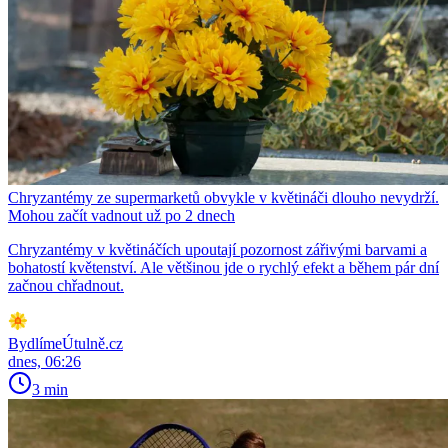
Chryzantémy ze supermarketů obvykle v květináči dlouho nevydrží.
Mohou začít vadnout už po 2 dnech
Chryzantémy v květináčích upoutají pozornost zářivými barvami a
bohatostí květenství. Ale většinou jde o rychlý efekt a během pár dní
začnou chřadnout.
BydlímeÚtulně.cz
dnes, 06:26
3 min