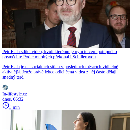
Petr Fiala sdílel video, kvůli kterému je nyní terčem potupného
posměchu: Podle mnohých překonal i Schillerovou
Petr Fiala je na sociálních sítích v posledních měsících viditelně
aktivnější. Jenže právě lehce odlehčená videa z něj často dělají
snadný terč.
In-lifestyle.cz
dnes, 06:32
3 min