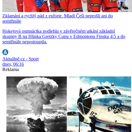
Zklamání a rychlý pád z euforie. Mladí Češi neprošli ani do
semifinále
Hokejová osmnáctka podlehla v závěrečném utkání základní
skupiny B na Hlinka Gretzky Cupu v Edmontonu Finsku 4:5 a do
semifinále nepostoupila.
Aktuálně.cz - Sport
dnes, 06:16
Reklama