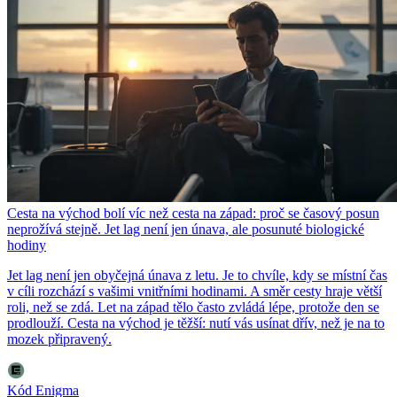
Cesta na východ bolí víc než cesta na západ: proč se časový posun
neprožívá stejně. Jet lag není jen únava, ale posunuté biologické
hodiny
Jet lag není jen obyčejná únava z letu. Je to chvíle, kdy se místní čas
v cíli rozchází s vašimi vnitřními hodinami. A směr cesty hraje větší
roli, než se zdá. Let na západ tělo často zvládá lépe, protože den se
prodlouží. Cesta na východ je těžší: nutí vás usínat dřív, než je na to
mozek připravený.
Kód Enigma