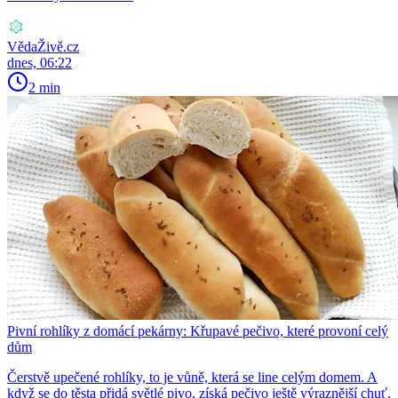
VědaŽivě.cz
dnes, 06:22
2 min
Pivní rohlíky z domácí pekárny: Křupavé pečivo, které provoní celý
dům
Čerstvě upečené rohlíky, to je vůně, která se line celým domem. A
když se do těsta přidá světlé pivo, získá pečivo ještě výraznější chuť.