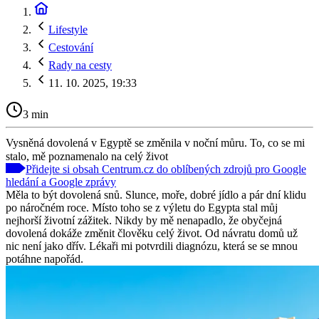
Lifestyle
Cestování
Rady na cesty
11. 10. 2025, 19:33
3 min
Vysněná dovolená v Egyptě se změnila v noční můru. To, co se mi
stalo, mě poznamenalo na celý život
Přidejte si obsah Centrum.cz do oblíbených zdrojů pro Google
hledání a Google zprávy
Měla to být dovolená snů. Slunce, moře, dobré jídlo a pár dní klidu
po náročném roce. Místo toho se z výletu do Egypta stal můj
nejhorší životní zážitek. Nikdy by mě nenapadlo, že obyčejná
dovolená dokáže změnit člověku celý život. Od návratu domů už
nic není jako dřív. Lékaři mi potvrdili diagnózu, která se se mnou
potáhne napořád.