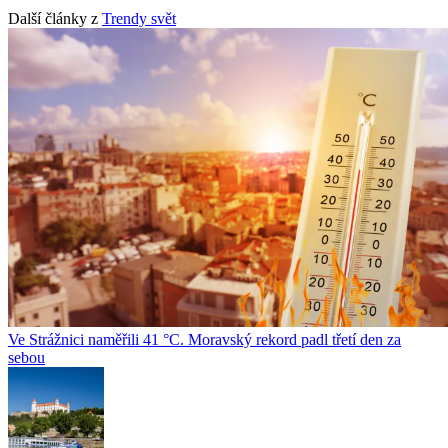
Další články z
Trendy svět
Ve Strážnici naměřili 41 °C. Moravský rekord padl třetí den za
sebou