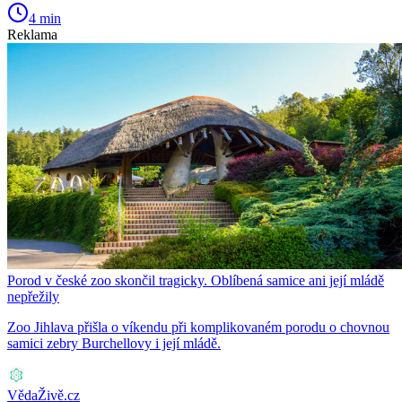
4 min
Reklama
Porod v české zoo skončil tragicky. Oblíbená samice ani její mládě
nepřežily
Zoo Jihlava přišla o víkendu při komplikovaném porodu o chovnou
samici zebry Burchellovy i její mládě.
VědaŽivě.cz