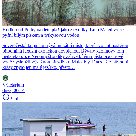
Hodinu od Prahy najdete pláž jako z exotiky. Lom Maledivy se
pyšní bílým pískem a tyrkysovou vodou
Severočeská krajina ukrývá unikátní místo, které svou atmosférou
připomíná luxusní exotickou dovolenou. Bývalý kaolinový lom
nedaleko obce Nepomyšl si díky zářivě bílému písku a azurové
vodě vysloužil výstižnou přezdívku Maledivy. Dnes už z původní
krásy zbylo jen malé jezírko, přesto…
Výletárium
dnes, 06:14
2 min