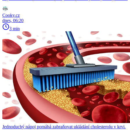
Cooky.cz
dnes, 06:20
3 min
Jednoduchý nápoj pomáhá zabraňovat ukládání cholesterolu v krvi.