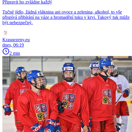
Připravit ho zvládne každý
Tučné jídlo, žádná vláknina ani ovoce a zelenina, alkohol, to vše
přispívá přibírání na váze a hromadění tuku v krvi. Takový tuk může
být nebezpečný.
Krasnezeny.eu
dnes, 06:19
2 min