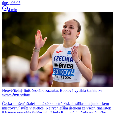
dnes, 06:05
4 min
Neuvěřitelný finiš českého zázraku. Botková vytáhla štafetu ke
světovému stříbru
Česká smíšená štafeta na 4x400 metrů získala stříbro na juniorském
mistrovství světa v atletice. Nejrychlejším úsekem ze všech finalistek
jí k tomu pomohla finišmanka Linda Botková, hvězda nedávného