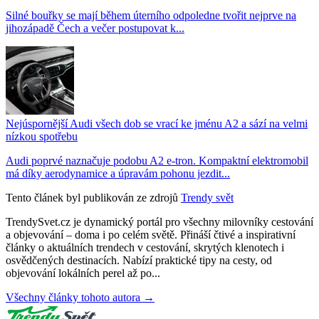
Silné bouřky se mají během úterního odpoledne tvořit nejprve na
jihozápadě Čech a večer postupovat k...
Nejúspornější Audi všech dob se vrací ke jménu A2 a sází na velmi
nízkou spotřebu
Audi poprvé naznačuje podobu A2 e-tron. Kompaktní elektromobil
má díky aerodynamice a úpravám pohonu jezdit...
Tento článek byl publikován ze zdrojů
Trendy svět
TrendySvet.cz je dynamický portál pro všechny milovníky cestování
a objevování – doma i po celém světě. Přináší čtivé a inspirativní
články o aktuálních trendech v cestování, skrytých klenotech i
osvědčených destinacích. Nabízí praktické tipy na cesty, od
objevování lokálních perel až po...
Všechny články tohoto autora →