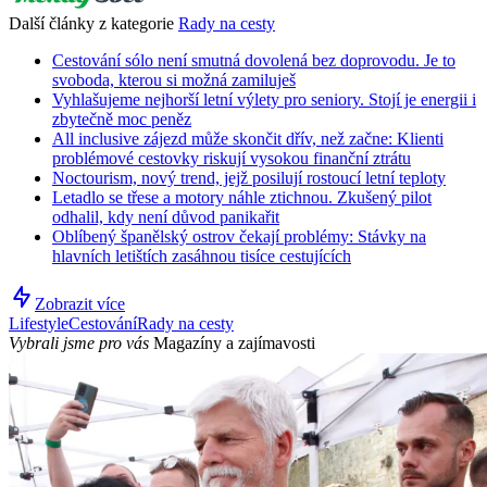
Další články z kategorie
Rady na cesty
Cestování sólo není smutná dovolená bez doprovodu. Je to
svoboda, kterou si možná zamiluješ
Vyhlašujeme nejhorší letní výlety pro seniory. Stojí je energii i
zbytečně moc peněz
All inclusive zájezd může skončit dřív, než začne: Klienti
problémové cestovky riskují vysokou finanční ztrátu
Noctourism, nový trend, jejž posilují rostoucí letní teploty
Letadlo se třese a motory náhle ztichnou. Zkušený pilot
odhalil, kdy není důvod panikařit
Oblíbený španělský ostrov čekají problémy: Stávky na
hlavních letištích zasáhnou tisíce cestujících
Zobrazit více
Lifestyle
Cestování
Rady na cesty
Vybrali jsme pro vás
Magazíny a zajímavosti