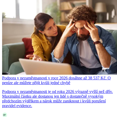
Podpora v nezaměstnanosti v roce 2026 dosáhne až 38 537 Kč. O
peníze ale můžete přijít kvůli jedné chybě
Podpora v nezaměstnanosti je od roku 2026 výrazně vyšší než dřív.
Maximální částku ale dostanou jen lidé s dostatečně vysokým
předchozím výdělkem a nárok může zaniknout i kvůli porušení
pravidel evidence.