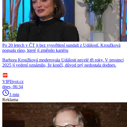
Po 20 letech v ČT ji bez vysvětlení sundali z Událostí. Kroužková
popsala ráno, které jí změnilo kariéru
Barbora Kroužková moderovala Události necelé tři roky. V prosinci
2025 jí vedení oznámilo, že končí, důvod prý nedostala dodnes.
VIPživot.cz
dnes, 06:34
3 min
Reklama