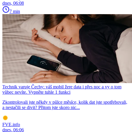
dnes, 06:08
7 min
Technik varuje Čechy: váš mobil žere data i přes noc a vy o tom
vůbec nevíte. Vypněte tuhle 1 funkci
Zkontrolovali jste někdy v půlce měsíce, kolik dat jste spotřebovali,
a nestačili se divit? Přitom jste skoro nic...
FVE.info
dnes, 06:06