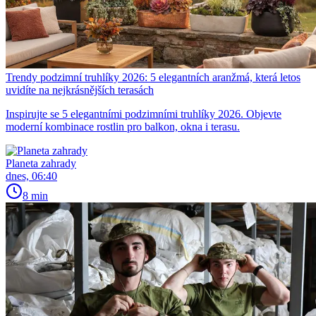
Trendy podzimní truhlíky 2026: 5 elegantních aranžmá, která letos
uvidíte na nejkrásnějších terasách
Inspirujte se 5 elegantními podzimními truhlíky 2026. Objevte
moderní kombinace rostlin pro balkon, okna i terasu.
Planeta zahrady
dnes, 06:40
8 min