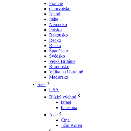
Francie
Chorvatsko
Island
Itálie
Německo
Polsko
Rakousko
Řecko
Rusko
Španělsko
Švédsko
Velká Británie
Rumunsko
Válka na Ukrajině
Maďarsko
Svět
USA
Blízký východ
Izrael
Palestina
Asie
Čína
Jižní Korea