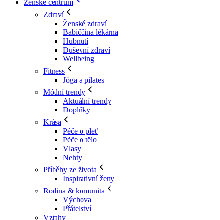
Ženské centrum
Zdraví
Ženské zdraví
Babiččina lékárna
Hubnutí
Duševní zdraví
Wellbeing
Fitness
Jóga a pilates
Módní trendy
Aktuální trendy
Doplňky
Krása
Péče o pleť
Péče o tělo
Vlasy
Nehty
Příběhy ze života
Inspirativní ženy
Rodina & komunita
Výchova
Přátelství
Vztahy