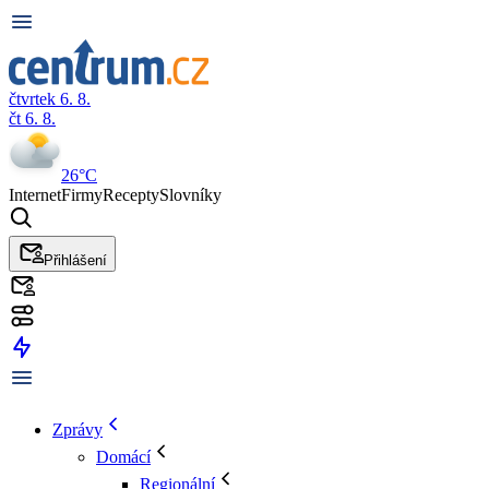
čtvrtek 6. 8.
čt 6. 8.
26°C
Internet
Firmy
Recepty
Slovníky
Přihlášení
Zprávy
Domácí
Regionální