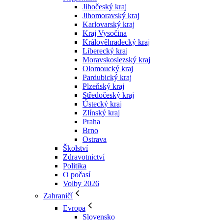
Jihočeský kraj
Jihomoravský kraj
Karlovarský kraj
Kraj Vysočina
Králověhradecký kraj
Liberecký kraj
Moravskoslezský kraj
Olomoucký kraj
Pardubický kraj
Plzeňský kraj
Středočeský kraj
Ústecký kraj
Zlínský kraj
Praha
Brno
Ostrava
Školství
Zdravotnictví
Politika
O počasí
Volby 2026
Zahraničí
Evropa
Slovensko