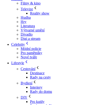
Filmy & kino
Televize
Reality show
Hudba
Hry
Literatura
Výtvarné umění
Divadlo
Digi a stream
Celebrity
Módní policie
Pro pamětníky
Nové tváře
Lifestyle
Cestování
Destinace
Rady na cesty
Bydlení
Interiery
Rady do domu
DIY
Pro kutily