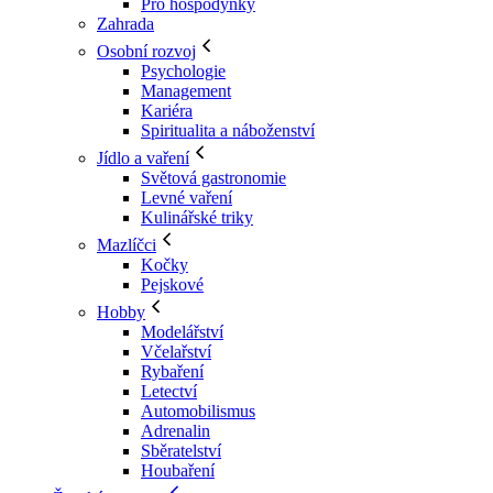
Pro hospodyňky
Zahrada
Osobní rozvoj
Psychologie
Management
Kariéra
Spiritualita a náboženství
Jídlo a vaření
Světová gastronomie
Levné vaření
Kulinářské triky
Mazlíčci
Kočky
Pejskové
Hobby
Modelářství
Včelařství
Rybaření
Letectví
Automobilismus
Adrenalin
Sběratelství
Houbaření