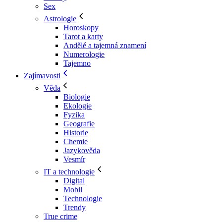
Sex
Astrologie
Horoskopy
Tarot a karty
Andělé a tajemná znamení
Numerologie
Tajemno
Zajímavosti
Věda
Biologie
Ekologie
Fyzika
Geografie
Historie
Chemie
Jazykověda
Vesmír
IT a technologie
Digital
Mobil
Technologie
Trendy
True crime