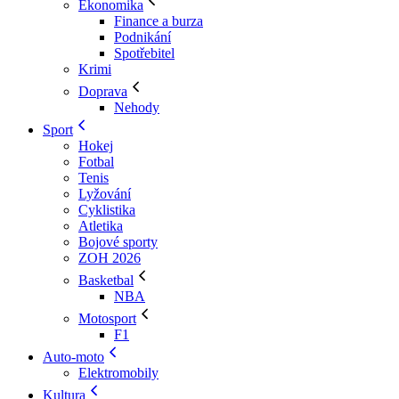
Ekonomika
Finance a burza
Podnikání
Spotřebitel
Krimi
Doprava
Nehody
Sport
Hokej
Fotbal
Tenis
Lyžování
Cyklistika
Atletika
Bojové sporty
ZOH 2026
Basketbal
NBA
Motosport
F1
Auto-moto
Elektromobily
Kultura