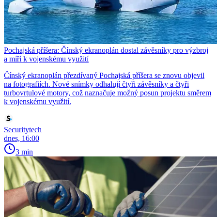
Pochajská příšera: Čínský ekranoplán dostal závěsníky pro výzbroj
a míří k vojenskému využití
Čínský ekranoplán přezdívaný Pochajská příšera se znovu objevil
na fotografiích. Nové snímky odhalují čtyři závěsníky a čtyři
turbovrtulové motory, což naznačuje možný posun projektu směrem
k vojenskému využití.
Securitytech
dnes, 16:00
3 min