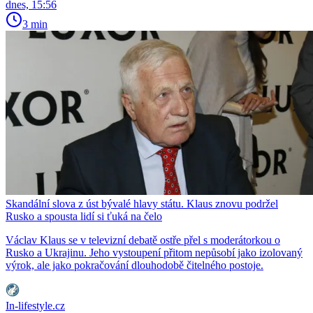
dnes, 15:56
3 min
Skandální slova z úst bývalé hlavy státu. Klaus znovu podržel
Rusko a spousta lidí si ťuká na čelo
Václav Klaus se v televizní debatě ostře přel s moderátorkou o
Rusko a Ukrajinu. Jeho vystoupení přitom nepůsobí jako izolovaný
výrok, ale jako pokračování dlouhodobě čitelného postoje.
In-lifestyle.cz