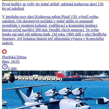
První knížky se vešly do jedné skříně, městská knihovna slaví 150
let od založení
V letošním roce slaví Knihovna města Plzně 150. výročí svého
založení. Od skromných počátků v jedné skříni se postupně
proměnila v moderní kulturní, vzdělávací a komunitní instituci,
kterou ročně navštíví 300 tisíc čtenářů všech generací. Ve svém
fondu má také půl milionu knih. Od roku 1960 sídlí v ulici Bedřicha
Smetany. Její bohatou historii teď připomíná výstava v Kopeckého
sadech.
Plzeňská Drbna
dnes, 16:01
2 min