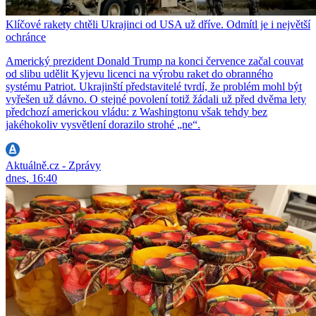
Klíčové rakety chtěli Ukrajinci od USA už dříve. Odmítl je i největší
ochránce
Americký prezident Donald Trump na konci července začal couvat
od slibu udělit Kyjevu licenci na výrobu raket do obranného
systému Patriot. Ukrajinští představitelé tvrdí, že problém mohl být
vyřešen už dávno. O stejné povolení totiž žádali už před dvěma lety
předchozí americkou vládu: z Washingtonu však tehdy bez
jakéhokoliv vysvětlení dorazilo strohé „ne“.
Aktuálně.cz - Zprávy
dnes, 16:40