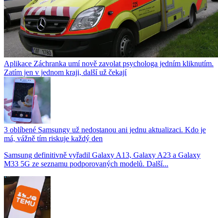
Aplikace Záchranka umí nově zavolat psychologa jedním kliknutím.
Zatím jen v jednom kraji, další už čekají
3 oblíbené Samsungy už nedostanou ani jednu aktualizaci. Kdo je
má, vážně tím riskuje každý den
Samsung definitivně vyřadil Galaxy A13, Galaxy A23 a Galaxy
M33 5G ze seznamu podporovaných modelů. Další...