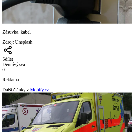
Zásuvka, kabel
Zdroj
:
Unsplash
Sdílet
Denní
výzva
0
Reklama
Další články z
Mobify.cz