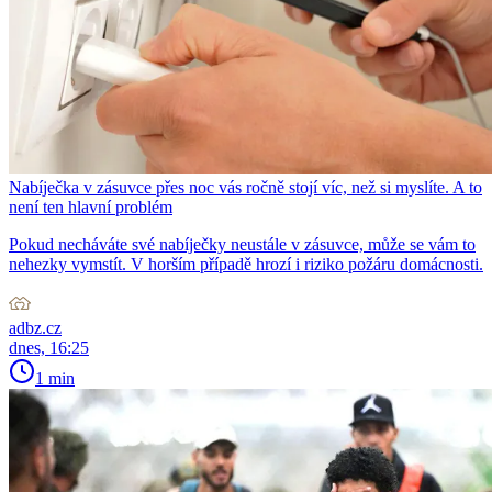
Nabíječka v zásuvce přes noc vás ročně stojí víc, než si myslíte. A to
není ten hlavní problém
Pokud necháváte své nabíječky neustále v zásuvce, může se vám to
nehezky vymstít. V horším případě hrozí i riziko požáru domácnosti.
adbz.cz
dnes, 16:25
1 min