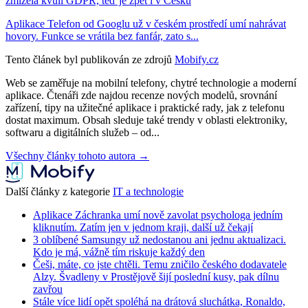
zmizela kvůli GDPR, teď je zpět i v Česku
Aplikace Telefon od Googlu už v českém prostředí umí nahrávat
hovory. Funkce se vrátila bez fanfár, zato s...
Tento článek byl publikován ze zdrojů
Mobify.cz
Web se zaměřuje na mobilní telefony, chytré technologie a moderní
aplikace. Čtenáři zde najdou recenze nových modelů, srovnání
zařízení, tipy na užitečné aplikace i praktické rady, jak z telefonu
dostat maximum. Obsah sleduje také trendy v oblasti elektroniky,
softwaru a digitálních služeb – od...
Všechny články tohoto autora →
Další články z kategorie
IT a technologie
Aplikace Záchranka umí nově zavolat psychologa jedním
kliknutím. Zatím jen v jednom kraji, další už čekají
3 oblíbené Samsungy už nedostanou ani jednu aktualizaci.
Kdo je má, vážně tím riskuje každý den
Češi, máte, co jste chtěli. Temu zničilo českého dodavatele
Alzy. Švadleny v Prostějově šijí poslední kusy, pak dílnu
zavřou
Stále více lidí opět spoléhá na drátová sluchátka, Ronaldo,