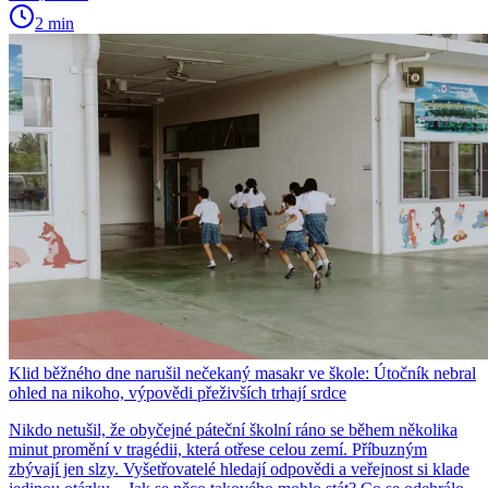
2 min
Klid běžného dne narušil nečekaný masakr ve škole: Útočník nebral
ohled na nikoho, výpovědi přeživších trhají srdce
Nikdo netušil, že obyčejné páteční školní ráno se během několika
minut promění v tragédii, která otřese celou zemí. Příbuzným
zbývají jen slzy. Vyšetřovatelé hledají odpovědi a veřejnost si klade