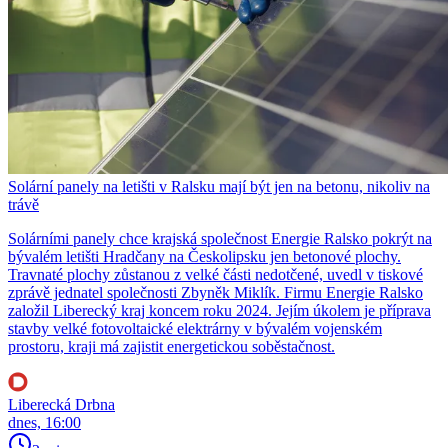
Solární panely na letišti v Ralsku mají být jen na betonu, nikoliv na
trávě
Solárními panely chce krajská společnost Energie Ralsko pokrýt na
bývalém letišti Hradčany na Českolipsku jen betonové plochy.
Travnaté plochy zůstanou z velké části nedotčené, uvedl v tiskové
zprávě jednatel společnosti Zbyněk Miklík. Firmu Energie Ralsko
založil Liberecký kraj koncem roku 2024. Jejím úkolem je příprava
stavby velké fotovoltaické elektrárny v bývalém vojenském
prostoru, kraji má zajistit energetickou soběstačnost.
Liberecká Drbna
dnes, 16:00