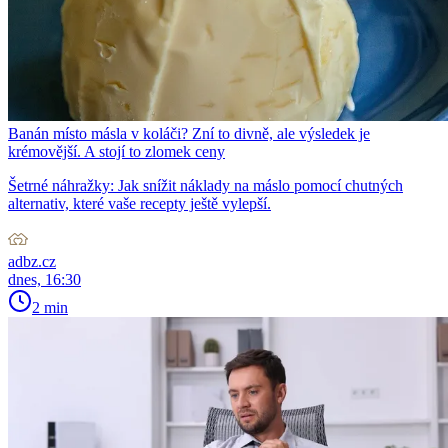
Banán místo másla v koláči? Zní to divně, ale výsledek je
krémovější. A stojí to zlomek ceny
Šetrné náhražky: Jak snížit náklady na máslo pomocí chutných
alternativ, které vaše recepty ještě vylepší.
adbz.cz
dnes, 16:30
2 min