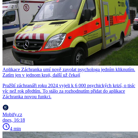
Aplikace Záchranka umí nově zavolat psychologa jedním kliknutím.
Zatím jen v jednom kraji, další už čekají
Pražští záchranáři roku 2024 vyjeli k 6 000 psychických krizí, o tisíc
víc než rok předtím. To stálo za rozhodnutím přidat do aplikace
Záchranka novou funkci.
Mobify.cz
dnes, 16:18
4 min