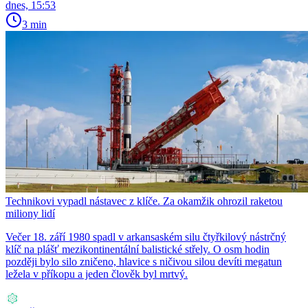
dnes, 15:53
3 min
Technikovi vypadl nástavec z klíče. Za okamžik ohrozil raketou
miliony lidí
Večer 18. září 1980 spadl v arkansaském silu čtyřkilový nástrčný
klíč na plášť mezikontinentální balistické střely. O osm hodin
později bylo silo zničeno, hlavice s ničivou silou devíti megatun
ležela v příkopu a jeden člověk byl mrtvý.