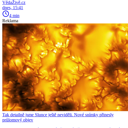
VědaŽivě.cz
dnes, 15:41
4 min
Reklama
Tak detailně jsme Slunce ještě neviděli. Nové snímky přinesly
průlomový objev