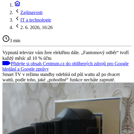
Zajímavosti
IT a technologie
2. 6. 2026, 16:26
3 min
Vypnutá televize vám žere elektřinu dále. „Fantomový odběr“ tvoří
každý měsíc až 10 % účtu
Přidejte si obsah Centrum.cz do oblíbených zdrojů pro Google
hledání a Google zprávy
Smart TV v režimu standby odebírá od půl wattu až po dvacet
wattů, podle toho, jaké „pohodlné“ funkce necháte zapnuté.