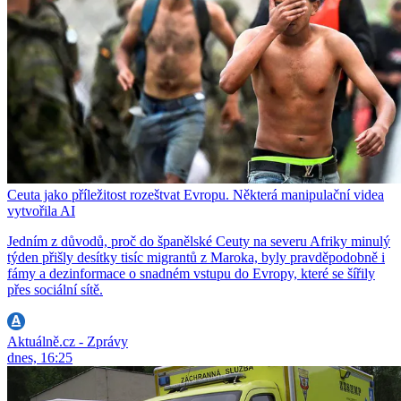
Ceuta jako příležitost rozeštvat Evropu. Některá manipulační videa
vytvořila AI
Jedním z důvodů, proč do španělské Ceuty na severu Afriky minulý
týden přišly desítky tisíc migrantů z Maroka, byly pravděpodobně i
fámy a dezinformace o snadném vstupu do Evropy, které se šířily
přes sociální sítě.
Aktuálně.cz - Zprávy
dnes, 16:25