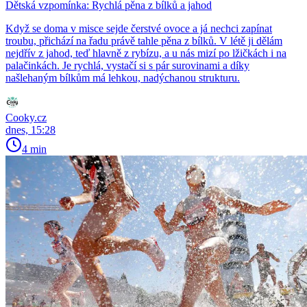
Dětská vzpomínka: Rychlá pěna z bílků a jahod
Když se doma v misce sejde čerstvé ovoce a já nechci zapínat
troubu, přichází na řadu právě tahle pěna z bílků. V létě ji dělám
nejdřív z jahod, teď hlavně z rybízu, a u nás mizí po lžičkách i na
palačinkách. Je rychlá, vystačí si s pár surovinami a díky
našlehaným bílkům má lehkou, nadýchanou strukturu.
Cooky.cz
dnes, 15:28
4 min