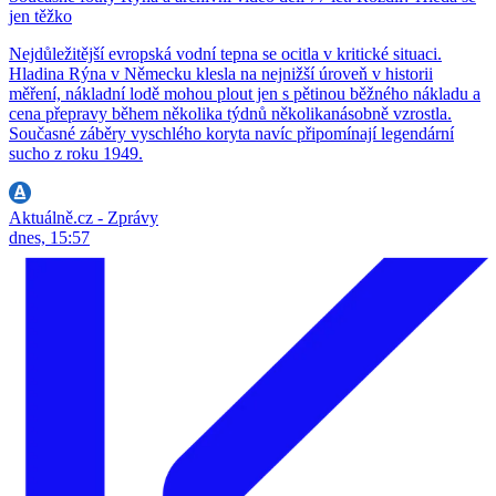
jen těžko
Nejdůležitější evropská vodní tepna se ocitla v kritické situaci.
Hladina Rýna v Německu klesla na nejnižší úroveň v historii
měření, nákladní lodě mohou plout jen s pětinou běžného nákladu a
cena přepravy během několika týdnů několikanásobně vzrostla.
Současné záběry vyschlého koryta navíc připomínají legendární
sucho z roku 1949.
Aktuálně.cz - Zprávy
dnes, 15:57