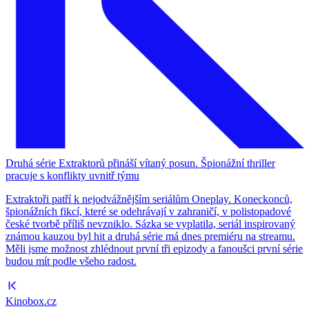
Druhá série Extraktorů přináší vítaný posun. Špionážní thriller
pracuje s konflikty uvnitř týmu
Extraktoři patří k nejodvážnějším seriálům Oneplay. Koneckonců,
špionážních fikcí, které se odehrávají v zahraničí, v polistopadové
české tvorbě příliš nevzniklo. Sázka se vyplatila, seriál inspirovaný
známou kauzou byl hit a druhá série má dnes premiéru na streamu.
Měli jsme možnost zhlédnout první tři epizody a fanoušci první série
budou mít podle všeho radost.
Kinobox.cz