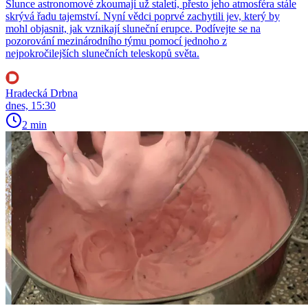
Slunce astronomové zkoumají už staletí, přesto jeho atmosféra stále
skrývá řadu tajemství. Nyní vědci poprvé zachytili jev, který by
mohl objasnit, jak vznikají sluneční erupce. Podívejte se na
pozorování mezinárodního týmu pomocí jednoho z
nejpokročilejších slunečních teleskopů světa.
Hradecká Drbna
dnes, 15:30
2 min