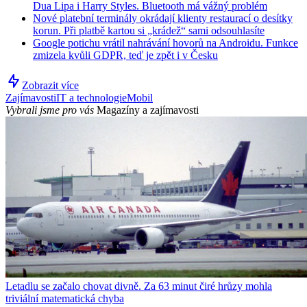
Dua Lipa i Harry Styles. Bluetooth má vážný problém
Nové platební terminály okrádají klienty restaurací o desítky
korun. Při platbě kartou si „krádež“ sami odsouhlasíte
Google potichu vrátil nahrávání hovorů na Androidu. Funkce
zmizela kvůli GDPR, teď je zpět i v Česku
Zobrazit více
Zajímavosti
IT a technologie
Mobil
Vybrali jsme pro vás
Magazíny a zajímavosti
Letadlu se začalo chovat divně. Za 63 minut čiré hrůzy mohla
triviální matematická chyba