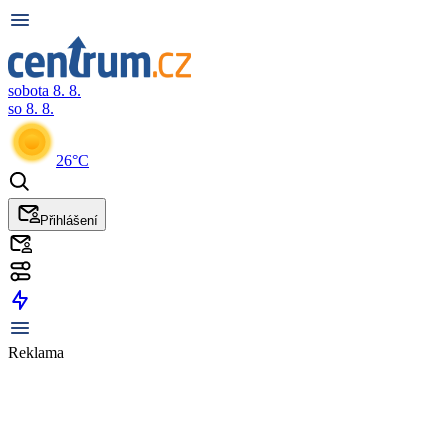
sobota 8. 8.
so 8. 8.
26°C
Přihlášení
Reklama