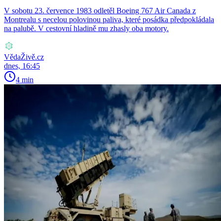
V sobotu 23. července 1983 odletěl Boeing 767 Air Canada z
Montrealu s necelou polovinou paliva, které posádka předpokládala
na palubě. V cestovní hladině mu zhasly oba motory.
VědaŽivě.cz
dnes, 16:45
4 min