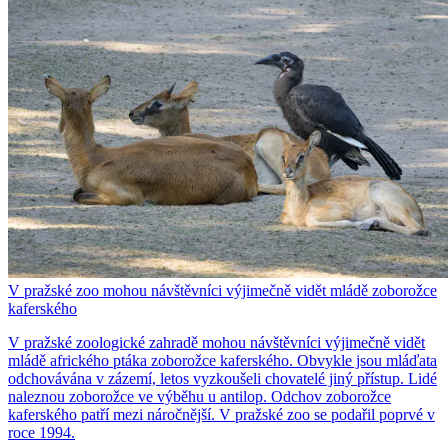
V pražské zoo mohou návštěvníci výjimečně vidět mládě zoborožce
kaferského
V pražské zoologické zahradě mohou návštěvníci výjimečně vidět
mládě afrického ptáka zoborožce kaferského. Obvykle jsou mláďata
odchovávána v zázemí, letos vyzkoušeli chovatelé jiný přístup. Lidé
naleznou zoborožce ve výběhu u antilop. Odchov zoborožce
kaferského patří mezi náročnější. V pražské zoo se podařil poprvé v
roce 1994.