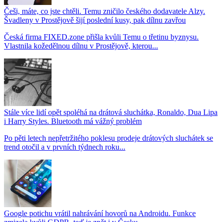
Češi, máte, co jste chtěli. Temu zničilo českého dodavatele Alzy.
Švadleny v Prostějově šijí poslední kusy, pak dílnu zavřou
Česká firma FIXED.zone přišla kvůli Temu o třetinu byznysu.
Vlastnila kožedělnou dílnu v Prostějově, kterou...
Stále více lidí opět spoléhá na drátová sluchátka, Ronaldo, Dua Lipa
i Harry Styles. Bluetooth má vážný problém
Po pěti letech nepřetržitého poklesu prodeje drátových sluchátek se
trend otočil a v prvních týdnech roku...
Google potichu vrátil nahrávání hovorů na Androidu. Funkce