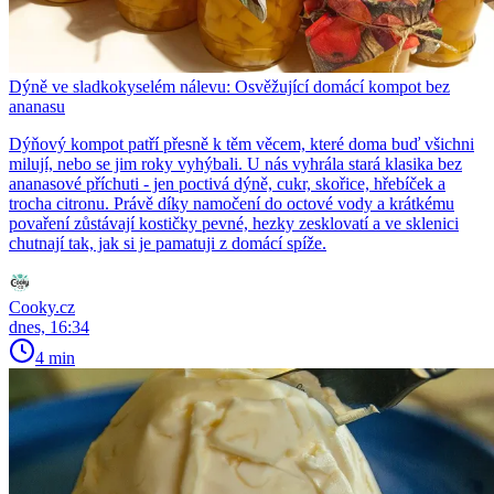
Dýně ve sladkokyselém nálevu: Osvěžující domácí kompot bez
ananasu
Dýňový kompot patří přesně k těm věcem, které doma buď všichni
milují, nebo se jim roky vyhýbali. U nás vyhrála stará klasika bez
ananasové příchuti - jen poctivá dýně, cukr, skořice, hřebíček a
trocha citronu. Právě díky namočení do octové vody a krátkému
povaření zůstávají kostičky pevné, hezky zesklovatí a ve sklenici
chutnají tak, jak si je pamatuji z domácí spíže.
Cooky.cz
dnes, 16:34
4 min