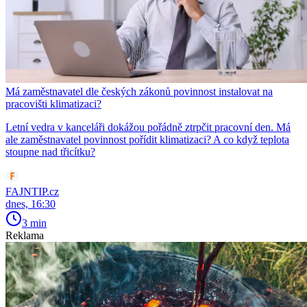
Má zaměstnavatel dle českých zákonů povinnost instalovat na
pracovišti klimatizaci?
Letní vedra v kanceláři dokážou pořádně ztrpčit pracovní den. Má
ale zaměstnavatel povinnost pořídit klimatizaci? A co když teplota
stoupne nad třicítku?
FAJNTIP.cz
dnes, 16:30
3 min
Reklama