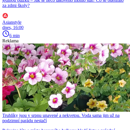
jedinou otázku – Jak se něco takového mohlo stát? Co se odehrálo
za zdmi školy?
Asianstyle
dnes, 16:00
6 min
Reklama
Truhlíky jsou v srpnu unavené a nekvetou. Voda sama jim už na
podzimní parádu nestačí