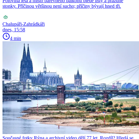
Polovina léta a místo barevného balkonu bledé listy a prázdné
stonky. Příčinou většinou není sucho; příčiny bývají hned tři.
Chalupáři-Zahrádkáři
dnes, 15:58
4 min
Současné fotky Rýna a archivní video dělí 77 let. Rozdíl? Hledá se