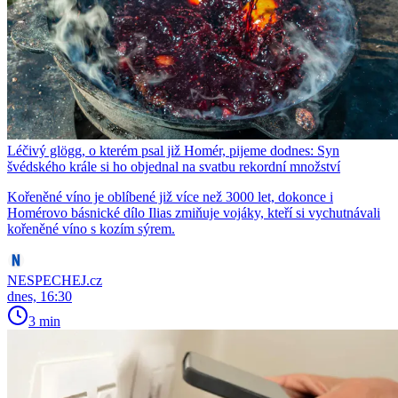
Léčivý glögg, o kterém psal již Homér, pijeme dodnes: Syn
švédského krále si ho objednal na svatbu rekordní množství
Kořeněné víno je oblíbené již více než 3000 let, dokonce i
Homérovo básnické dílo Ilias zmiňuje vojáky, kteří si vychutnávali
kořeněné víno s kozím sýrem.
NESPECHEJ.cz
dnes, 16:30
3 min