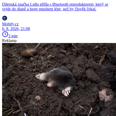
Dílenská značka Lidlu přišla s Bluetooth reproduktorem, který se
vejde do dlaně a hraje mnohem lépe, než by člověk čekal.
Mobify.cz
6. 8. 2026, 21:08
3 min
Reklama