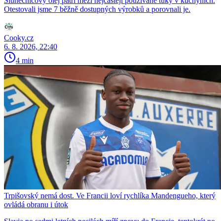
Slunečnicový olej patří mezi nejčastěji používané tuky v kuchyních.
Otestovali jsme 7 běžně dostupných výrobků a porovnali je.
Cooky.cz
6. 8. 2026, 22:40
4 min
Trpišovský nemá dost. Ve Francii loví rychlíka Mandengueho, který
ovládá obranu i útok