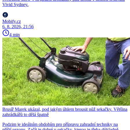
Vivid Sydney.
Mobify.cz
6. 8. 2026, 21:56
4 min
Brusíř Marek ukázal, pod jakým úhlem brousit nůž sekačky. Většina
zahrádkářů to dělá špatně
Podzim je ideálním obdobím pro přípravu zahradní techniky na
příští sezonu. Začít je dobré u sekačky, kterou je třeba důkladně