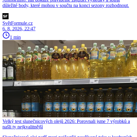
důležité body, které mohou v součtu na konci sezony rozhodnout.
SvětFormule.cz
6. 8. 2026, 22:47
1 min
Velký test slunečnicových olejů 2026: Porovnali jsme 7 výrobků a
našli ty nejkvalitnější