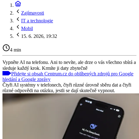
Zajímavosti
IT a technologie
Mobil
15. 6. 2026, 19:32
4 min
Vypněte AI na telefonu. Ani to nevíte, ale drze o vás všechno sbírá a
sleduje každý krok. Krmíte ji daty zbytečně
Přidejte si obsah Centrum.cz do oblíbených zdrojů pro Google
hledání a Google zprávy
Čtyři AI systémy v telefonech, čtyři různé úrovně sběru dat a čtyři
různé odpovědi na otázku, jestli se dají skutečně vypnout.