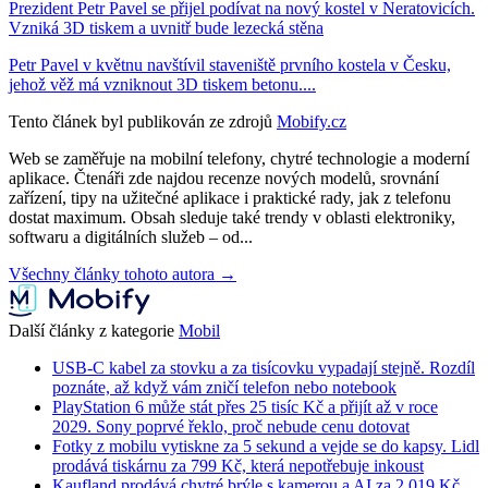
Prezident Petr Pavel se přijel podívat na nový kostel v Neratovicích.
Vzniká 3D tiskem a uvnitř bude lezecká stěna
Petr Pavel v květnu navštívil staveniště prvního kostela v Česku,
jehož věž má vzniknout 3D tiskem betonu....
Tento článek byl publikován ze zdrojů
Mobify.cz
Web se zaměřuje na mobilní telefony, chytré technologie a moderní
aplikace. Čtenáři zde najdou recenze nových modelů, srovnání
zařízení, tipy na užitečné aplikace i praktické rady, jak z telefonu
dostat maximum. Obsah sleduje také trendy v oblasti elektroniky,
softwaru a digitálních služeb – od...
Všechny články tohoto autora →
Další články z kategorie
Mobil
USB-C kabel za stovku a za tisícovku vypadají stejně. Rozdíl
poznáte, až když vám zničí telefon nebo notebook
PlayStation 6 může stát přes 25 tisíc Kč a přijít až v roce
2029. Sony poprvé řeklo, proč nebude cenu dotovat
Fotky z mobilu vytiskne za 5 sekund a vejde se do kapsy. Lidl
prodává tiskárnu za 799 Kč, která nepotřebuje inkoust
Kaufland prodává chytré brýle s kamerou a AI za 2 019 Kč.