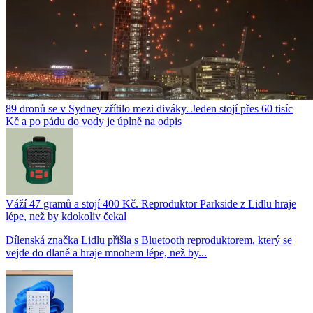
89 dronů se v Sydney zřítilo mezi diváky. Jeden stojí přes 60 tisíc
Kč a po pádu do vody je úplně na odpis
Váží 47 gramů a stojí 400 Kč. Reproduktor Parkside z Lidlu hraje
lépe, než by kdokoliv čekal
Dílenská značka Lidlu přišla s Bluetooth reproduktorem, který se
vejde do dlaně a hraje mnohem lépe, než by...