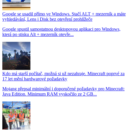
Google se usadil přímo ve Windows. Stačí ALT + mezerník a máte
vyhledávání, Lens i Disk bez otevření prohlížeče
Google spustil samostatnou desktopovou aplikaci pro Windows,
která po stisku Alt + mezerník otevře...
Kdo má starší počítač, možná si už nezahraje. Minecraft poprvé za
17 let mění hardwarové požadavky
Mojang přepsal minimální i doporučené požadavky pro Minecraft:
Java Edition. Minimum RAM vyskočilo ze 2 GB...