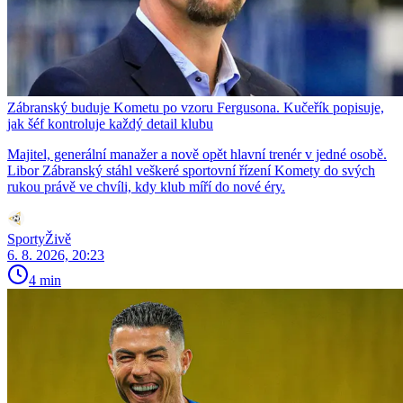
Zábranský buduje Kometu po vzoru Fergusona. Kučeřík popisuje,
jak šéf kontroluje každý detail klubu
Majitel, generální manažer a nově opět hlavní trenér v jedné osobě.
Libor Zábranský stáhl veškeré sportovní řízení Komety do svých
rukou právě ve chvíli, kdy klub míří do nové éry.
SportyŽivě
6. 8. 2026, 20:23
4 min