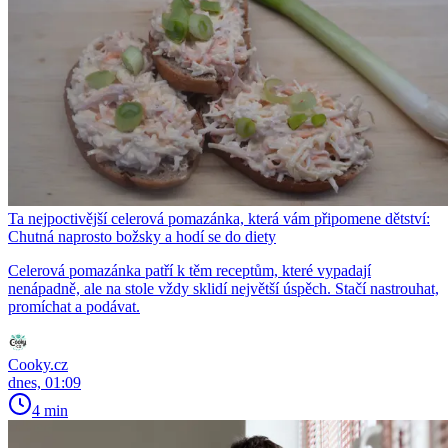
Ta nejpoctivější celerová pomazánka, která vám připomene dětství:
Chutná naprosto božsky a hodí se do diety
Celerová pomazánka patří k těm receptům, které vypadají
nenápadně, ale na stole vždy sklidí největší úspěch. Stačí nastrouhat,
promíchat a podávat.
Cooky.cz
dnes, 01:09
4 min