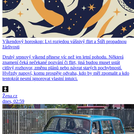
Víkendový horoskop: Lvi rozjedou vášnivý flirt a Štíři propadnou
žárlivosti
Druhý srpnový víkend přinese víc než jen letní pohodu. Některá
znamení čeká nečekané pozvání či flirt, jiná budou muset ustát
citlivý rozhovor, změnu plánů nebo návrat starých pochybností.
Hvězdy napoví, komu prospěje odvaha, kdo by měl zpomalit a kdo
tentokrát nesmí ignorovat vlastní intuici.
Žena.cz
dnes, 02:59