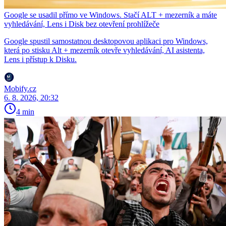
Google se usadil přímo ve Windows. Stačí ALT + mezerník a máte
vyhledávání, Lens i Disk bez otevření prohlížeče
Google spustil samostatnou desktopovou aplikaci pro Windows,
která po stisku Alt + mezerník otevře vyhledávání, AI asistenta,
Lens i přístup k Disku.
Mobify.cz
6. 8. 2026, 20:32
4 min