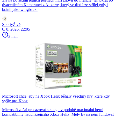
Slavia po sedmi letních posilách míří znovu do Francie, tentokrát po
dvacetiletém Kamerunci z Auxerre, který ve třetí lize střílel góly i
bránil jako wingback.
SportyŽivě
6. 8. 2026, 22:05
3 min
Microsoft chce, aby na Xbox Helix běhaly všechny hry, které kdy
vyšly pro Xbox
Microsoft začal prosazovat strategii v podobě maximální herní
kompatibility nadcházejícího Xbox Helix. Měly by na něm fungovat