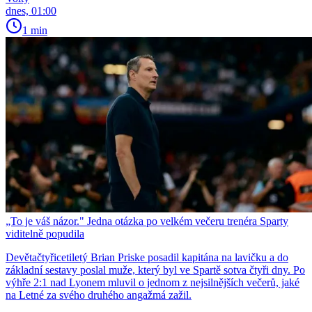
dnes, 01:00
1 min
„To je váš názor." Jedna otázka po velkém večeru trenéra Sparty
viditelně popudila
Devětačtyřicetiletý Brian Priske posadil kapitána na lavičku a do
základní sestavy poslal muže, který byl ve Spartě sotva čtyři dny. Po
výhře 2:1 nad Lyonem mluvil o jednom z nejsilnějších večerů, jaké
na Letné za svého druhého angažmá zažil.