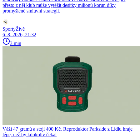
přesto z něj klub může vytěžit desítky milionů korun díky
promyšlené smluvní strategii.
SportyŽivě
6. 8. 2026, 21:32
3 min
Váží 47 gramů a stojí 400 Kč. Reproduktor Parkside z Lidlu hraje
lépe, než by kdokoliv čekal