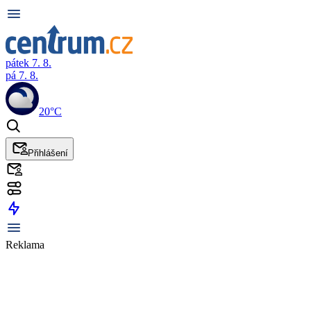
pátek 7. 8.
pá 7. 8.
20°C
Přihlášení
Reklama