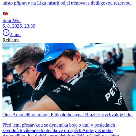
místo přípravy na Ligu mistrů odjel trénovat s třetiligovou rezervou.
SportWin
6. 8. 2026, 23:39
2 min
Reklama
Otec Antonelliho trénuje Fittipaldiho syna: Brazilec vychvaluje lídra
Před letní přestávkou se dynamika boje o titul v posledních
závodních víkendech otočila ve prospěch Andrey Kimiho
Antonelliho. Ital dokáže pravidelně zajíždět výsledky a sbírat