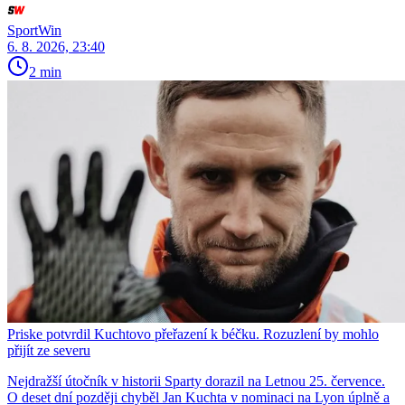
SportWin
6. 8. 2026, 23:40
2 min
Priske potvrdil Kuchtovo přeřazení k béčku. Rozuzlení by mohlo
přijít ze severu
Nejdražší útočník v historii Sparty dorazil na Letnou 25. července.
O deset dní později chyběl Jan Kuchta v nominaci na Lyon úplně a