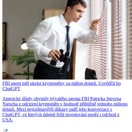
FBI agent měl ukrást kryptoměny za milion dolarů. Usvědčil ho
ChatGPT
Americké úřady obvinily bývalého agenta FBI Patricka Stevena
Yarocha z odcizení kryptoměn v hodnotě přibližně jednoho milionu
dolarů. Mezi nejzajímavější důkazy patří jeho konverzace s
ChatGPT, ve kterých údajně řešil investování peněz i odchod z
USA.