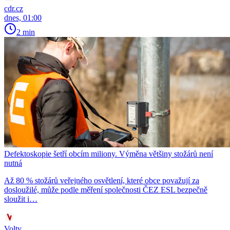
cdr.cz
dnes, 01:00
2 min
Defektoskopie šetří obcím miliony. Výměna většiny stožárů není
nutná
Až 80 % stožárů veřejného osvětlení, které obce považují za
dosloužilé, může podle měření společnosti ČEZ ESL bezpečně
sloužit i…
Volty