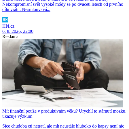
Nekompromisní svět vysoké módy se po dvaceti letech od prvního
dílu vrátil. Nesmlouvavá...
HN.cz
6. 8. 2026, 22:00
Reklama
Mít finanční potíže v produktivním věku? Urychlí to stárnutí mozku,
ukazuje výzkum
Sice chudoba cti netratí, ale mít neustále hluboko do kapsy není nic