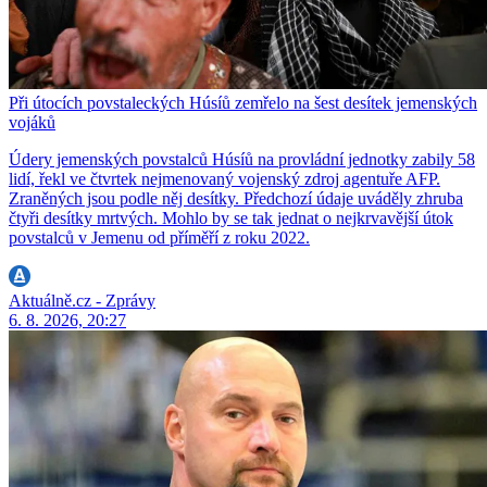
Při útocích povstaleckých Húsíů zemřelo na šest desítek jemenských
vojáků
Údery jemenských povstalců Húsíů na provládní jednotky zabily 58
lidí, řekl ve čtvrtek nejmenovaný vojenský zdroj agentuře AFP.
Zraněných jsou podle něj desítky. Předchozí údaje uváděly zhruba
čtyři desítky mrtvých. Mohlo by se tak jednat o nejkrvavější útok
povstalců v Jemenu od příměří z roku 2022.
Aktuálně.cz - Zprávy
6. 8. 2026, 20:27