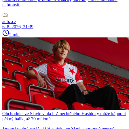
nabrousit.
adbz.cz
6. 8. 2026, 21:39
2 min
Obchodníci ze Slavie v akci. Z nechtěného Hashioky může kápnout
pěkný balík, až 70 milionů
Japonský obránce Daiki Hashioka ve Slavii sportovně neuspěl,