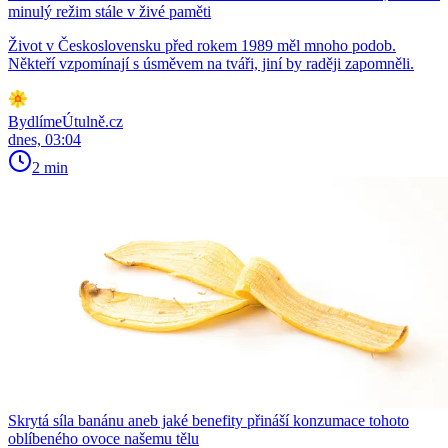
minulý režim stále v živé paměti
Život v Československu před rokem 1989 měl mnoho podob.
Někteří vzpomínají s úsměvem na tváři, jiní by raději zapomněli.
BydlímeÚtulně.cz
dnes, 03:04
2 min
Skrytá síla banánu aneb jaké benefity přináší konzumace tohoto
oblíbeného ovoce našemu tělu