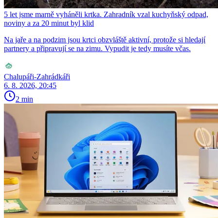
5 let jsme marně vyháněli krtka. Zahradník vzal kuchyňský odpad,
noviny a za 20 minut byl klid
Na jaře a na podzim jsou krtci obzvláště aktivní, protože si hledají
partnery a připravují se na zimu. Vypudit je tedy musíte včas.
Chalupáři-Zahrádkáři
6. 8. 2026, 20:45
2 min