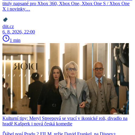
tituly napsané pro Xbox 360, Xbox One, Xbox One S / Xbox One
X i novinky…
diit.cz
6. 8. 2026, 22:00
1 min
Kulturní tipy: Meryl Streepová se vrací v ikonické roli, divadlo na
hradě Kašperk i nová česká komedie
Ďábel nosí Pradu 2 FILM, režie David Frankel, na Disney+