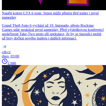
Napětí kolem GTA 6 roste. Srpen může přinést třetí trailer i první
gameplay
Grand Theft Auto 6 vychází už 19. listopadu, přesto Rockstar
Games stále neukázal první gameplay. Před výsledkovou konferencí
společnosti Take-Two proto sílí spekulace, že by se fanoušci mohli
už brzy dočkat nového traileru i dalších informací.
cdr.cz
dnes, 03:00
2 min