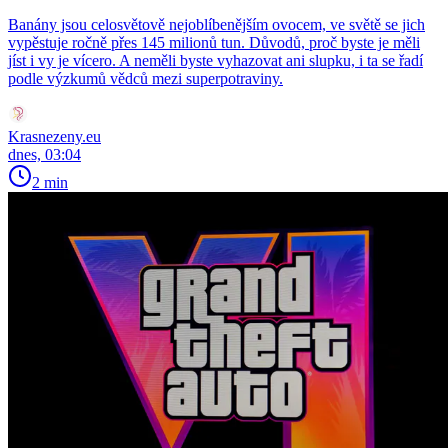
Banány jsou celosvětově nejoblíbenějším ovocem, ve světě se jich
vypěstuje ročně přes 145 milionů tun. Důvodů, proč byste je měli
jíst i vy je vícero. A neměli byste vyhazovat ani slupku, i ta se řadí
podle výzkumů vědců mezi superpotraviny.
Krasnezeny.eu
dnes, 03:04
2 min