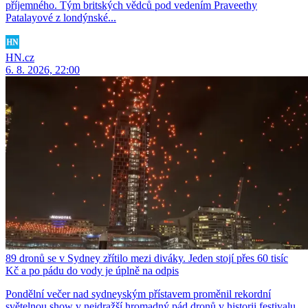
příjemného. Tým britských vědců pod vedením Praveethy
Patalayové z londýnské...
HN.cz
6. 8. 2026, 22:00
89 dronů se v Sydney zřítilo mezi diváky. Jeden stojí přes 60 tisíc
Kč a po pádu do vody je úplně na odpis
Pondělní večer nad sydneyským přístavem proměnil rekordní
světelnou show v nejdražší hromadný pád dronů v historii festivalu