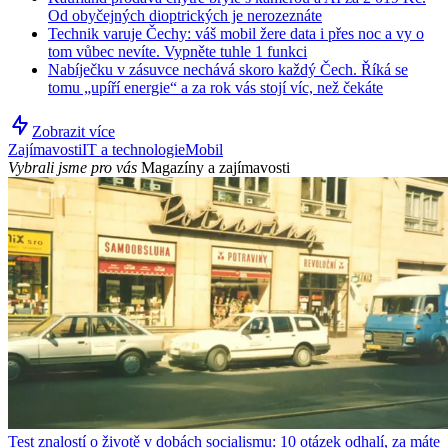
Od obyčejných dioptrických je nerozeznáte
Technik varuje Čechy: váš mobil žere data i přes noc a vy o
tom vůbec nevíte. Vypněte tuhle 1 funkci
Nabíječku v zásuvce nechává skoro každý Čech. Říká se
tomu „upíří energie“ a za rok vás stojí víc, než čekáte
Zobrazit více
Zajímavosti
IT a technologie
Mobil
Vybrali jsme pro vás
Magazíny a zajímavosti
Test znalostí o životě v dobách socialismu: 10 otázek odhalí, za máte