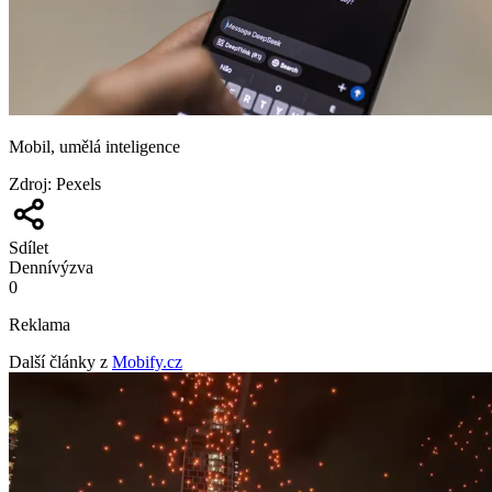
Mobil, umělá inteligence
Zdroj
:
Pexels
Sdílet
Denní
výzva
0
Reklama
Další články z
Mobify.cz