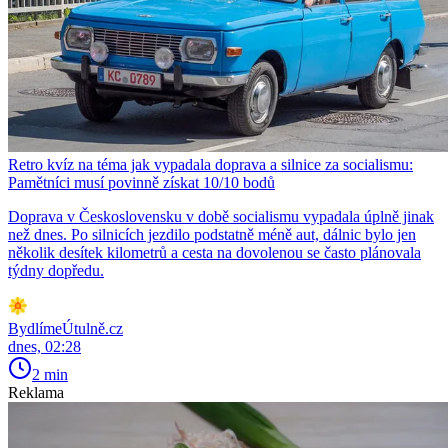
Retro kvíz na téma jak vypadala doprava a silnice za socialismu:
Pamětníci musí povinně získat 10/10 bodů
Doprava v Československu v době socialismu vypadala úplně jinak
než dnes. Po silnicích jezdilo podstatně méně aut, dálnic bylo jen
několik desítek kilometrů a cesta na dovolenou se často plánovala
týdny dopředu.
BydlímeÚtulně.cz
dnes, 02:28
2 min
Reklama