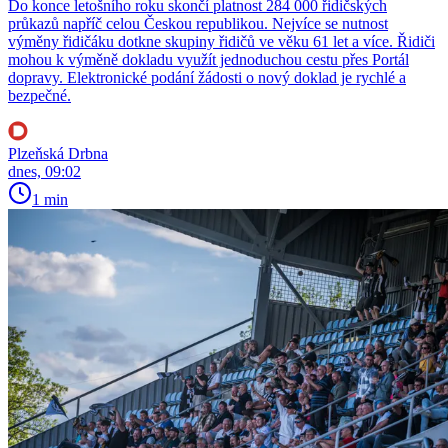
Do konce letošního roku skončí platnost 284 000 řidičských
průkazů napříč celou Českou republikou. Nejvíce se nutnost
výměny řidičáku dotkne skupiny řidičů ve věku 61 let a více. Řidiči
mohou k výměně dokladu využít jednoduchou cestu přes Portál
dopravy. Elektronické podání žádosti o nový doklad je rychlé a
bezpečné.
Plzeňská Drbna
dnes, 09:02
1 min