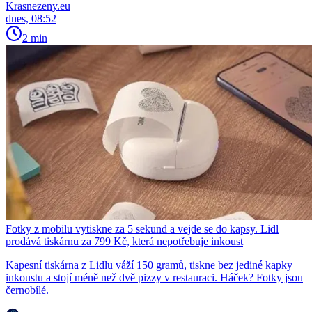
Krasnezeny.eu
dnes, 08:52
2 min
Fotky z mobilu vytiskne za 5 sekund a vejde se do kapsy. Lidl
prodává tiskárnu za 799 Kč, která nepotřebuje inkoust
Kapesní tiskárna z Lidlu váží 150 gramů, tiskne bez jediné kapky
inkoustu a stojí méně než dvě pizzy v restauraci. Háček? Fotky jsou
černobílé.