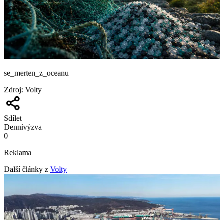
se_merten_z_oceanu
Zdroj
:
Volty
Sdílet
Denní
výzva
0
Reklama
Další články z
Volty