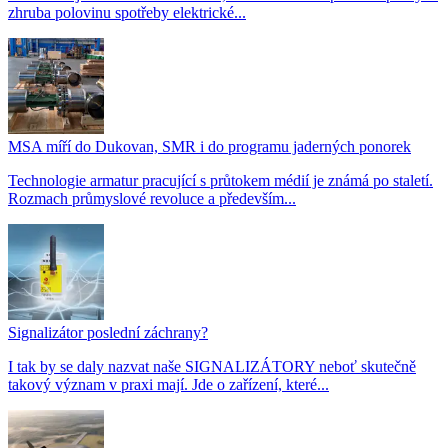
zhruba polovinu spotřeby elektrické...
MSA míří do Dukovan, SMR i do programu jaderných ponorek
Technologie armatur pracující s průtokem médií je známá po staletí.
Rozmach průmyslové revoluce a především...
Signalizátor poslední záchrany?
I tak by se daly nazvat naše SIGNALIZÁTORY neboť skutečně
takový význam v praxi mají. Jde o zařízení, které...