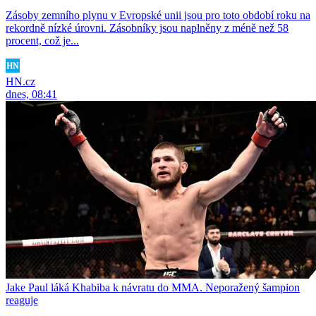
Zásoby zemního plynu v Evropské unii jsou pro toto období roku na
rekordně nízké úrovni. Zásobníky jsou naplněny z méně než 58
procent, což je...
HN.cz
dnes, 08:41
Jake Paul láká Khabiba k návratu do MMA. Neporažený šampion
reaguje