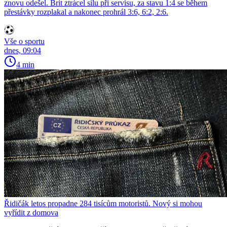
znovu odešel. Brit ztrácel sílu při servisu, za stavu 1:4 se během
přestávky rozplakal a nakonec prohrál 3:6, 6:2, 2:6.
Vše o sportu
dnes, 09:04
4 min
Řidičák letos propadne 284 tisícům motoristů. Nový si mohou
vyřídit z domova