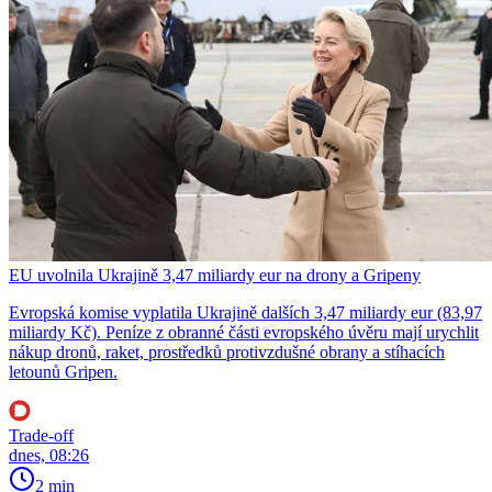
EU uvolnila Ukrajině 3,47 miliardy eur na drony a Gripeny
Evropská komise vyplatila Ukrajině dalších 3,47 miliardy eur (83,97
miliardy Kč). Peníze z obranné části evropského úvěru mají urychlit
nákup dronů, raket, prostředků protivzdušné obrany a stíhacích
letounů Gripen.
Trade-off
dnes, 08:26
2 min