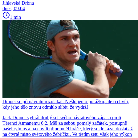
Jihlavská Drbna
dnes, 09:04
1 min
Draper se při návratu rozplakal. Nešlo jen o porážku, ale o chvíli,
kdy jeho tělo znovu odmítlo slíbit, že vydrží
Jack Draper vyhrál druhý set svého návratového zápasu proti
Térenci Atmanemu 6:2. Měl za sebou pomalý začátek, postupně
našel rytmus a na chvíli připomněl hráče, který se dokázal dostat až
na čtvrté místo světového žebříčku. Ve třetím setu však jeho výkon