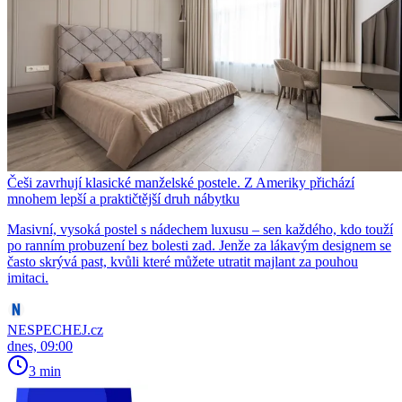
Češi zavrhují klasické manželské postele. Z Ameriky přichází
mnohem lepší a praktičtější druh nábytku
Masivní, vysoká postel s nádechem luxusu – sen každého, kdo touží
po ranním probuzení bez bolesti zad. Jenže za lákavým designem se
často skrývá past, kvůli které můžete utratit majlant za pouhou
imitaci.
NESPECHEJ.cz
dnes, 09:00
3 min