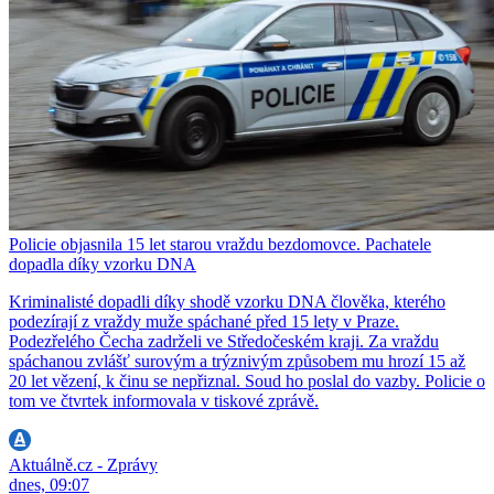
Policie objasnila 15 let starou vraždu bezdomovce. Pachatele
dopadla díky vzorku DNA
Kriminalisté dopadli díky shodě vzorku DNA člověka, kterého
podezírají z vraždy muže spáchané před 15 lety v Praze.
Podezřelého Čecha zadrželi ve Středočeském kraji. Za vraždu
spáchanou zvlášť surovým a trýznivým způsobem mu hrozí 15 až
20 let vězení, k činu se nepřiznal. Soud ho poslal do vazby. Policie o
tom ve čtvrtek informovala v tiskové zprávě.
Aktuálně.cz - Zprávy
dnes, 09:07