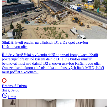
Silničáři kvůli pracím na dálnicích D1 a D2 opět uzavřou
Kaštanovou ulici
Řidiče v Brně čeká o víkendu další dopravní komplikace. Kvůli
pokračující přestavbě křížení dálnic D1 a D2 budou silničáři
betonovat most nad dálnicí D2 a znovu uzavřou Kaštanovou ulici.
Omezení se dotknou také několika autobusových linek MHD, řidiči
musí počítat s kolonami.
Brněnská Drbna
dnes, 09:00
1 min