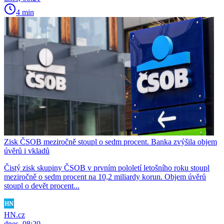
4 min
Zisk ČSOB meziročně stoupl o sedm procent. Banka zvýšila objem
úvěrů i vkladů
Čistý zisk skupiny ČSOB v prvním pololetí letošního roku stoupl
meziročně o sedm procent na 10,2 miliardy korun. Objem úvěrů
stoupl o devět procent...
HN.cz
dnes, 08:20