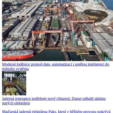
Moderní loděnice propojí data, automatizaci i umělou inteligenci do
jednoho systému
Jaderná renesance potřebuje nové chlazení. Dunaj odhalil slabinu
starých elektráren
Maďarská jaderná elektrárna Paks, která v běžném provozu pokrývá