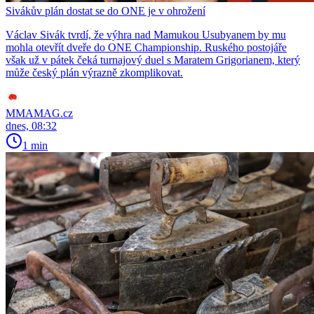
Sivákův plán dostat se do ONE je v ohrožení
Václav Sivák tvrdí, že výhra nad Mamukou Usubyanem by mu
mohla otevřít dveře do ONE Championship. Ruského postojáře
však už v pátek čeká turnajový duel s Maratem Grigorianem, který
může český plán výrazně zkomplikovat.
MMAMAG.cz
dnes, 08:32
1 min