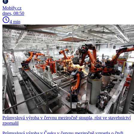
Mobify.cz
dnes, 08:50
4 min
Průmyslová výroba v červnu meziročně stoupla, růst ve stavebnictví
zpomalil
Průmyslová výroba v Česku v červnu meziročně vzrostla o čtyři