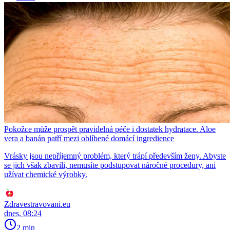
Pokožce může prospět pravidelná péče i dostatek hydratace. Aloe
vera a banán patří mezi oblíbené domácí ingredience
Vrásky jsou nepříjemný problém, který trápí především ženy. Abyste
se jich však zbavili, nemusíte podstupovat náročné procedury, ani
užívat chemické výrobky.
Zdravestravovani.eu
dnes, 08:24
2 min