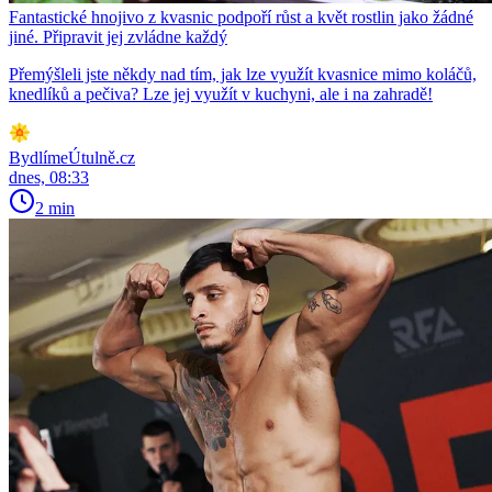
Fantastické hnojivo z kvasnic podpoří růst a květ rostlin jako žádné
jiné. Připravit jej zvládne každý
Přemýšleli jste někdy nad tím, jak lze využít kvasnice mimo koláčů,
knedlíků a pečiva? Lze jej využít v kuchyni, ale i na zahradě!
BydlímeÚtulně.cz
dnes, 08:33
2 min