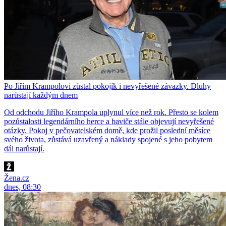
Po Jiřím Krampolovi zůstal pokojík i nevyřešené závazky. Dluhy
narůstají každým dnem
Od odchodu Jiřího Krampola uplynul více než rok. Přesto se kolem
pozůstalosti legendárního herce a baviče stále objevují nevyřešené
otázky. Pokoj v pečovatelském domě, kde prožil poslední měsíce
svého života, zůstává uzavřený a náklady spojené s jeho pobytem
dál narůstají.
Žena.cz
dnes, 08:30