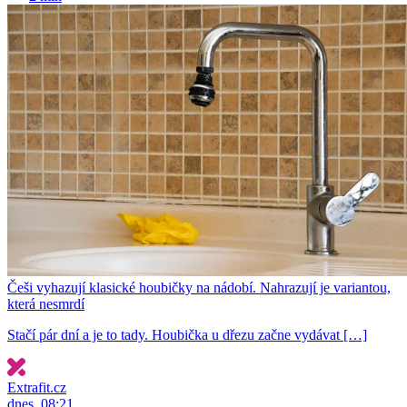
Češi vyhazují klasické houbičky na nádobí. Nahrazují je variantou,
která nesmrdí
Stačí pár dní a je to tady. Houbička u dřezu začne vydávat […]
Extrafit.cz
dnes, 08:21