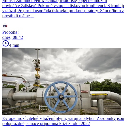
Ministr zahraničí Petr Macinka (Motoristé) opět neumožnil
novinářce Zdislavě Pokorné vstup na tiskovou konferenci. S ironií jí
vzkázal, že pro ni uspořádá tiskovku pro konspirátory. Sám přitom z
prostředí reálné…
Proboha!
dnes, 08:42
4 min
Evropě hrozí citelné zdražení plynu, varují analytici. Zásobníky jsou
poloprázdné, situace připomíná krizi z roku 2022