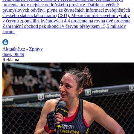
procenta, tedy nejvíce od loňského prosince. Dařilo se většině
průmyslových odvětví, plyne ze čtvrtečních informací zveřejněných
Českého statistického úřadu (ČSÚ). Meziroční růst stavební výroby
v červnu zpomalil z květnových 4,4 procenta na rovná dvě procenta.
Zahraniční obchod pak skončil v červnu přebytkem 15,5 miliardy
korun.
Aktuálně.cz - Zprávy
dnes, 08:49
Reklama