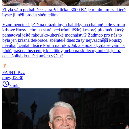
Zbyla vám po babičce stará žehlička. 3000 Kč je minimum, za které
byste ji měli prodat sběratelům
Vzpomenete si ještě na prázdniny u babičky na chalupě, kde v rohu
krbové římsy nebo na staré peci trůnil těžký kovový předmět, který
pamatoval ještě rakousko-uherské mocnářství? Zatímco pro nás to
byla jen krásná dekorace, sběratelé dnes za ty nejvzácnější kousky
neváhají zaplatit tisíce korun na ruku. Jak ale poznat, zda se vám na
půdě práší na bezcenný kus litiny, nebo na skutečný unikát, jehož
cena šplhá do nečekaných výšin?
FAJNTIP.cz
dnes, 08:30
3 min