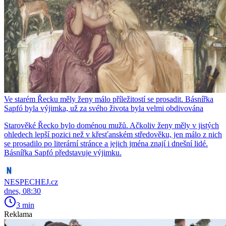
Ve starém Řecku měly ženy málo příležitostí se prosadit. Básnířka
Sapfó byla výjimka, už za svého života byla velmi obdivována
Starověké Řecko bylo doménou mužů. Ačkoliv ženy měly v jistých
ohledech lepší pozici než v křesťanském středověku, jen málo z nich
se prosadilo po literární stránce a jejich jména znají i dnešní lidé.
Básnířka Sapfó představuje výjimku.
NESPECHEJ.cz
dnes, 08:30
3 min
Reklama