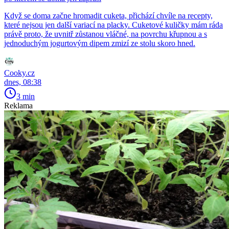
Když se doma začne hromadit cuketa, přichází chvíle na recepty,
které nejsou jen další variací na placky. Cuketové kuličky mám ráda
právě proto, že uvnitř zůstanou vláčné, na povrchu křupnou a s
jednoduchým jogurtovým dipem zmizí ze stolu skoro hned.
Cooky.cz
dnes, 08:38
3 min
Reklama