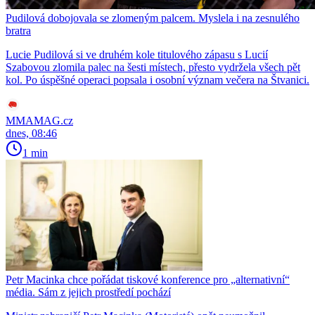
Pudilová dobojovala se zlomeným palcem. Myslela i na zesnulého
bratra
Lucie Pudilová si ve druhém kole titulového zápasu s Lucií
Szabovou zlomila palec na šesti místech, přesto vydržela všech pět
kol. Po úspěšné operaci popsala i osobní význam večera na Štvanici.
MMAMAG.cz
dnes, 08:46
1 min
Petr Macinka chce pořádat tiskové konference pro „alternativní“
média. Sám z jejich prostředí pochází