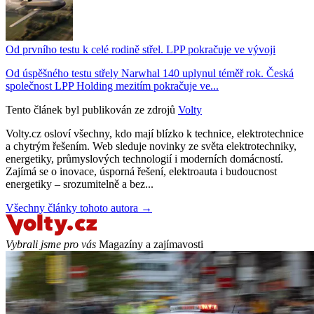
Od prvního testu k celé rodině střel. LPP pokračuje ve vývoji
Od úspěšného testu střely Narwhal 140 uplynul téměř rok. Česká
společnost LPP Holding mezitím pokračuje ve...
Tento článek byl publikován ze zdrojů
Volty
Volty.cz osloví všechny, kdo mají blízko k technice, elektrotechnice
a chytrým řešením. Web sleduje novinky ze světa elektrotechniky,
energetiky, průmyslových technologií i moderních domácností.
Zajímá se o inovace, úsporná řešení, elektroauta i budoucnost
energetiky – srozumitelně a bez...
Všechny články tohoto autora →
Vybrali jsme pro vás
Magazíny a zajímavosti