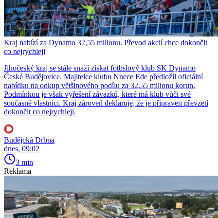
Kraj nabízí za Dynamo 32,55 milionu. Převod akcií chce dokončit
co nejrychleji
Jihočeský kraj se stále snaží získat fotbslový klub SK Dynamo
České Budějovice. Majitelce klubu Nnece Ede předložil oficiální
nabídku na odkup většinového podílu za 32,55 milionu korun.
Podmínkou je však vyřešení závazků, které má klub vůči své
současné vlastnici. Kraj zároveň deklaruje, že je připraven převzetí
dokončit co nejrychleji.
Budějcká Drbna
dnes, 09:02
3 min
Reklama