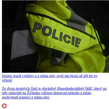
Senior srazil cyklisty a z místa ujel, nyní mu hrozí až pět let ve
vězení
Ze dvou trestných činů je obviněný třiasedmdesátiletý řidič, který na
jaře způsobil na Žďársku vážnou dopravní nehodu a místo
poskytnutí pomoci z místa ujel.