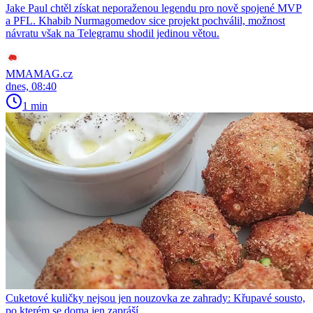
Jake Paul chtěl získat neporaženou legendu pro nově spojené MVP
a PFL. Khabib Nurmagomedov sice projekt pochválil, možnost
návratu však na Telegramu shodil jedinou větou.
MMAMAG.cz
dnes, 08:40
1 min
Cuketové kuličky nejsou jen nouzovka ze zahrady: Křupavé sousto,
po kterém se doma jen zapráší