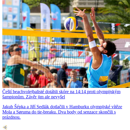
Čeští beachvolejbalisté dotáhli skóre na 14:14 proti olympijským
šampionům. Závěr jim ale nevyšel
Jakub Šépka a Jiří Sedlák dotlačili v Hamburku olympijské vítěze
Mola a Søruma do tie-breaku. Dva body od senzace skončili s
prázdnou.