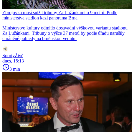
Zbrojovka musí snížit tribuny Za Lužánkami o 9 metrů. Podle
ministerstva stadion kazí panorama Brna
Ministerstvo kultury odmítlo dosavadní výškovou variantu stadionu
Za Lužánkami. Tribuny o výšce 37 metrů by podle úřadu narušily
chráněné pohledy na brněnskou vedutu.
SportyŽivě
dnes, 15:13
3 min