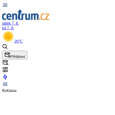
pátek 7. 8.
pá 7. 8.
26°C
Přihlášení
Reklama