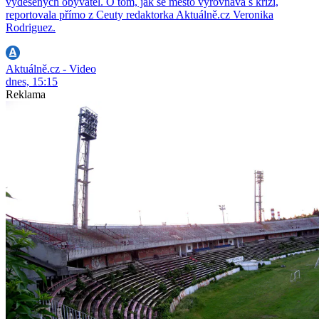
vyděšených obyvatel. O tom, jak se město vyrovnává s krizí,
reportovala přímo z Ceuty redaktorka Aktuálně.cz Veronika
Rodriguez.
Aktuálně.cz - Video
dnes, 15:15
Reklama