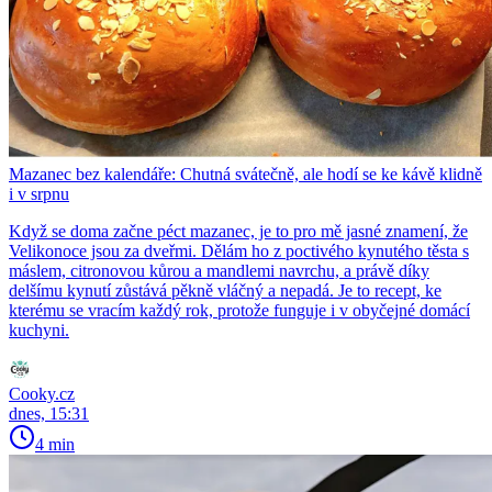
Mazanec bez kalendáře: Chutná svátečně, ale hodí se ke kávě klidně
i v srpnu
Když se doma začne péct mazanec, je to pro mě jasné znamení, že
Velikonoce jsou za dveřmi. Dělám ho z poctivého kynutého těsta s
máslem, citronovou kůrou a mandlemi navrchu, a právě díky
delšímu kynutí zůstává pěkně vláčný a nepadá. Je to recept, ke
kterému se vracím každý rok, protože funguje i v obyčejné domácí
kuchyni.
Cooky.cz
dnes, 15:31
4 min