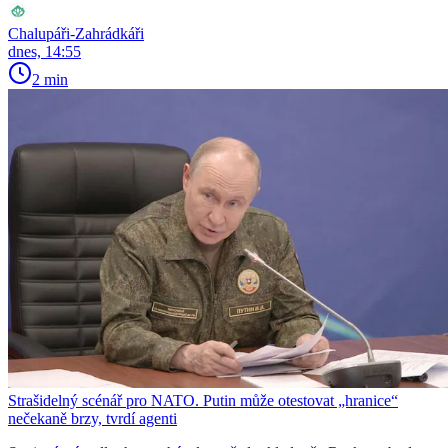
Chalupáři-Zahrádkáři
dnes, 14:55
2 min
Strašidelný scénář pro NATO. Putin může otestovat „hranice“
nečekaně brzy, tvrdí agenti