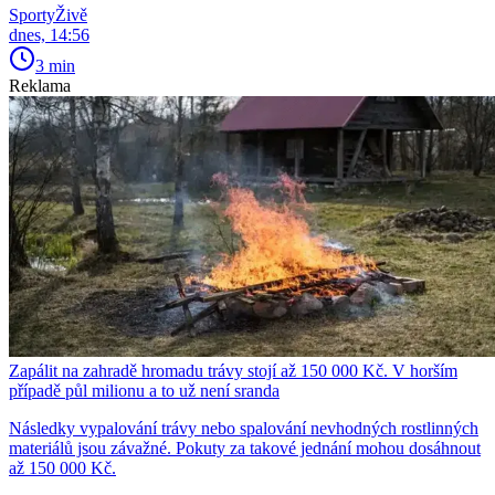
SportyŽivě
dnes, 14:56
3 min
Reklama
Zapálit na zahradě hromadu trávy stojí až 150 000 Kč. V horším
případě půl milionu a to už není sranda
Následky vypalování trávy nebo spalování nevhodných rostlinných
materiálů jsou závažné. Pokuty za takové jednání mohou dosáhnout
až 150 000 Kč.