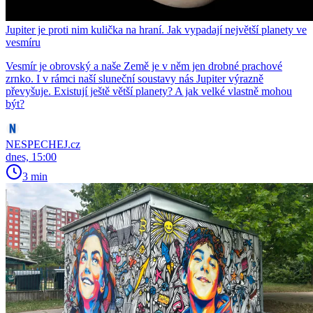
Jupiter je proti nim kulička na hraní. Jak vypadají největší planety ve
vesmíru
Vesmír je obrovský a naše Země je v něm jen drobné prachové
zrnko. I v rámci naší sluneční soustavy nás Jupiter výrazně
převyšuje. Existují ještě větší planety? A jak velké vlastně mohou
být?
NESPECHEJ.cz
dnes, 15:00
3 min