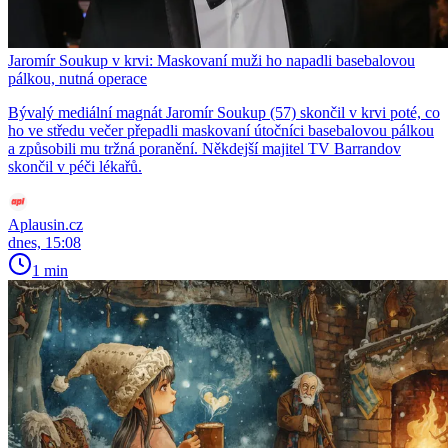
Jaromír Soukup v krvi: Maskovaní muži ho napadli basebalovou
pálkou, nutná operace
Bývalý mediální magnát Jaromír Soukup (57) skončil v krvi poté, co
ho ve středu večer přepadli maskovaní útočníci basebalovou pálkou
a způsobili mu tržná poranění. Někdejší majitel TV Barrandov
skončil v péči lékařů.
Aplausin.cz
dnes, 15:08
1 min