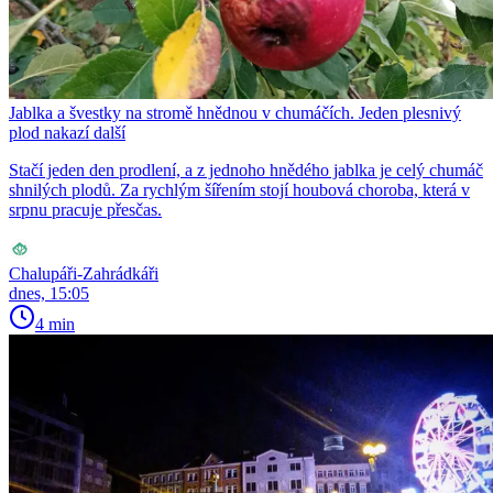
Jablka a švestky na stromě hnědnou v chumáčích. Jeden plesnivý
plod nakazí další
Stačí jeden den prodlení, a z jednoho hnědého jablka je celý chumáč
shnilých plodů. Za rychlým šířením stojí houbová choroba, která v
srpnu pracuje přesčas.
Chalupáři-Zahrádkáři
dnes, 15:05
4 min