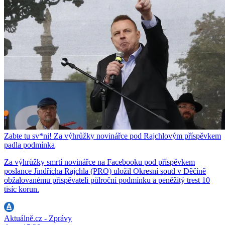
Zabte tu sv*ni! Za výhrůžky novinářce pod Rajchlovým příspěvkem
padla podmínka
Za výhrůžky smrtí novinářce na Facebooku pod příspěvkem
poslance Jindřicha Rajchla (PRO) uložil Okresní soud v Děčíně
obžalovanému přispěvateli půlroční podmínku a peněžitý trest 10
tisíc korun.
Aktuálně.cz - Zprávy