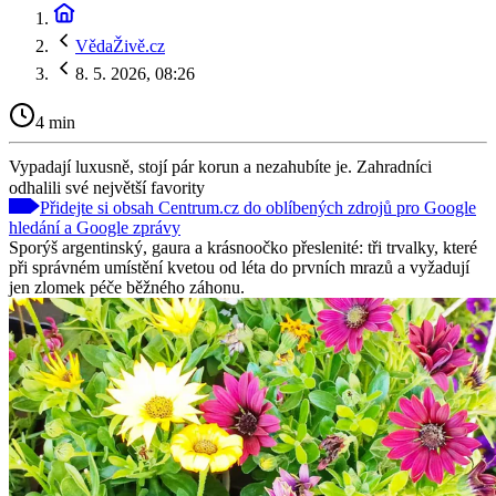
VědaŽivě.cz
8. 5. 2026, 08:26
4 min
Vypadají luxusně, stojí pár korun a nezahubíte je. Zahradníci
odhalili své největší favority
Přidejte si obsah Centrum.cz do oblíbených zdrojů pro Google
hledání a Google zprávy
Sporýš argentinský, gaura a krásnoočko přeslenité: tři trvalky, které
při správném umístění kvetou od léta do prvních mrazů a vyžadují
jen zlomek péče běžného záhonu.