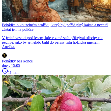
Pohádka o kouzelném hrníčku, který byl pořád plný kakaa a nechtěl
zůstat jen na poličce
V jedné vesnici pod lesem, kde v zimě sníh přikrýval střechy tak
pečlivě, jako by je někdo balil do peřiny, žila holčička jménem
Anežka.
Pohádky bez konce
dnes, 15:05
11 min