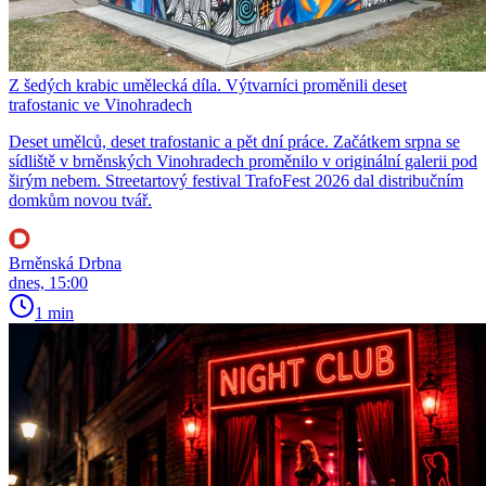
Z šedých krabic umělecká díla. Výtvarníci proměnili deset
trafostanic ve Vinohradech
Deset umělců, deset trafostanic a pět dní práce. Začátkem srpna se
sídliště v brněnských Vinohradech proměnilo v originální galerii pod
širým nebem. Streetartový festival TrafoFest 2026 dal distribučním
domkům novou tvář.
Brněnská Drbna
dnes, 15:00
1 min