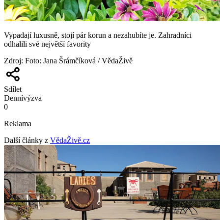
Vypadají luxusně, stojí pár korun a nezahubíte je. Zahradníci
odhalili své největší favority
Zdroj
:
Foto: Jana Šrámčíková / VědaŽivě
Sdílet
Denní
výzva
0
Reklama
Další články z
VědaŽivě.cz