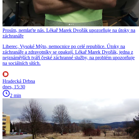
Prosím, nemlaťte nás. Lékař Marek Dvořák upozorňuje na útoky na
záchranáře
Liberec, Vysoké Mýto, nemocnice po celé republice. Útoky na
záchranáře a zdravotníky se opakují. Lékař Marek Dvořák, jedna z
nejznámějších tváří české záchranné služby, na problém upozorňuje
na sociálních sítích.
Hradecká Drbna
dnes, 15:30
2 min