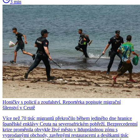
3 min
Honičky s policií a zoufalství. Reportérka popisuje migrační
šílenství v Ceutě
Více než 70 tisíc migrantů překročilo během jediného dne hranice
španělské enklávy Ceuta na severoafrickém pobřeží. Bezprecedentní
krize proměnila obvykle živé město v liduprázdnou zónu s
vyprodanými obchody, zavřenými restauracemi a desítkami tisíc