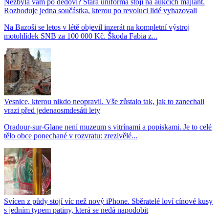
Nezbyla vám po dědovi? Stará uniforma stojí na aukcích majlant.
Rozhoduje jedna součástka, kterou po revoluci lidé vyhazovali
Na Bazoši se letos v létě objevil inzerát na kompletní výstroj
motohlídek SNB za 100 000 Kč. Škoda Fabia z...
Vesnice, kterou nikdo neopravil. Vše zůstalo tak, jak to zanechali
vrazi před jedenaosmdesáti lety
Oradour-sur-Glane není muzeum s vitrínami a popiskami. Je to celé
tělo obce ponechané v rozvratu: zrezivělé...
Svícen z půdy stojí víc než nový iPhone. Sběratelé loví cínové kusy
s jedním typem patiny, která se nedá napodobit