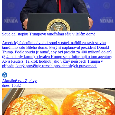
Soud dal stopku Trumpovu tanečnímu sálu v Bílém domě
Americký federální odvolací soud v pátek nařídil zastavit stavbu
tanečního sálu Bílého domu, který si naplánoval prezident Donald
Trump. Podle soudu je nutné, aby byl projekt za 400 milionů dolarů
(8,4 miliardy korun) schválen Kongresem. Informují o tom agentury
AP a Reuters. Ta krok hodnotí jako vážný neúspěch Trumpa v
případu, který prověřuje rozsah prezidentských pravomocí.
Aktuálně.cz - Zprávy
dnes, 15:32