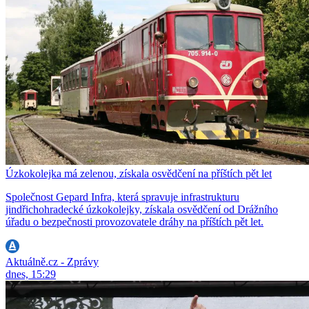
Úzkokolejka má zelenou, získala osvědčení na příštích pět let
Společnost Gepard Infra, která spravuje infrastrukturu
jindřichohradecké úzkokolejky, získala osvědčení od Drážního
úřadu o bezpečnosti provozovatele dráhy na příštích pět let.
Aktuálně.cz - Zprávy
dnes, 15:29