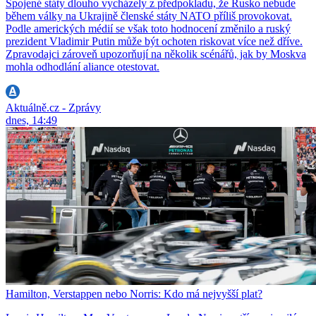
Spojené státy dlouho vycházely z předpokladu, že Rusko nebude
během války na Ukrajině členské státy NATO příliš provokovat.
Podle amerických médií se však toto hodnocení změnilo a ruský
prezident Vladimir Putin může být ochoten riskovat více než dříve.
Zpravodajci zároveň upozorňují na několik scénářů, jak by Moskva
mohla odhodlání aliance otestovat.
Aktuálně.cz - Zprávy
dnes, 14:49
Hamilton, Verstappen nebo Norris: Kdo má nejvyšší plat?