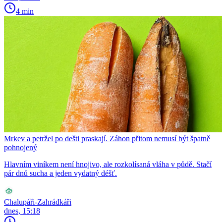
4 min
Mrkev a petržel po dešti praskají. Záhon přitom nemusí být špatně
pohnojený
Hlavním viníkem není hnojivo, ale rozkolísaná vláha v půdě. Stačí
pár dnů sucha a jeden vydatný déšť.
Chalupáři-Zahrádkáři
dnes, 15:18