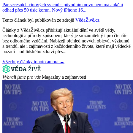
Pár secesních cínových svícnů s původním povrchem má aukční
odhad přes 50 tisíc korun. Nový iPhone 16...
Tento článek byl publikován ze zdrojů
VědaŽivě.cz
Články z VědaŽivě.cz přibližují aktuální dění ve světě vědy,
technologií a přírody způsobem, který je srozumitelný i pro čtenáře
bez odborného vzdělání. Nabízejí přehled nových objevů, výzkumů
a trendů, ale i zajímavosti z každodenního života, které mají vědecké
pozadí – od lidského zdraví přes...
Všechny články tohoto autora →
Vybrali jsme pro vás
Magazíny a zajímavosti