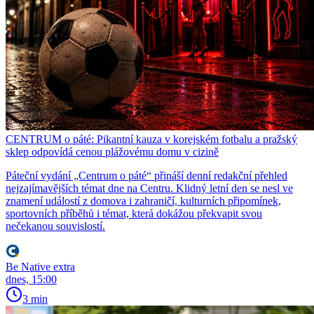
CENTRUM o páté: Pikantní kauza v korejském fotbalu a pražský
sklep odpovídá cenou plážovému domu v cizině
Páteční vydání „Centrum o páté“ přináší denní redakční přehled
nejzajímavějších témat dne na Centru. Klidný letní den se nesl ve
znamení událostí z domova i zahraničí, kulturních připomínek,
sportovních příběhů i témat, která dokážou překvapit svou
nečekanou souvislostí.
Be Native extra
dnes, 15:00
3 min