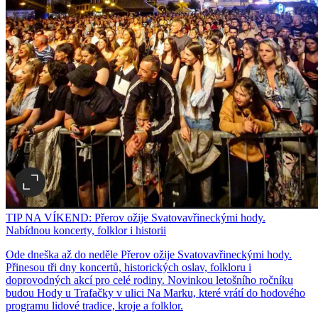
TIP NA VÍKEND: Přerov ožije Svatovavřineckými hody.
Nabídnou koncerty, folklor i historii
Ode dneška až do neděle Přerov ožije Svatovavřineckými hody.
Přinesou tři dny koncertů, historických oslav, folkloru i
doprovodných akcí pro celé rodiny. Novinkou letošního ročníku
budou Hody u Trafačky v ulici Na Marku, které vrátí do hodového
programu lidové tradice, kroje a folklor.