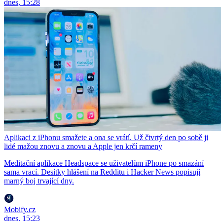
dnes, 15:28
Aplikaci z iPhonu smažete a ona se vrátí. Už čtvrtý den po sobě ji
lidé mažou znovu a znovu a Apple jen krčí rameny
Meditační aplikace Headspace se uživatelům iPhone po smazání
sama vrací. Desítky hlášení na Redditu i Hacker News popisují
marný boj trvající dny.
Mobify.cz
dnes, 15:23