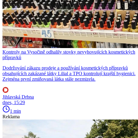
Kontroly na Vysočině odhalily stovky nevyhovujících kosmetických
přípravků
Dodržování zákazu prodeje a používání kosmetických přípravků
obsahujících zakázané látky Lilial a TPO kontrolují krajští hygienici.
Zejména první zmiňovaná látka stále nezmizela.
Jihlavská Drbna
dnes, 15:29
1 min
Reklama