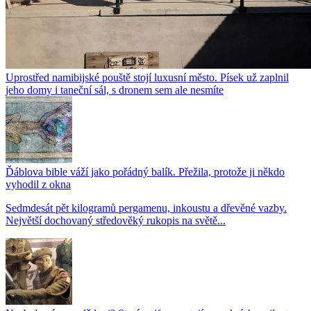
Uprostřed namibijské pouště stojí luxusní město. Písek už zaplnil
jeho domy i taneční sál, s dronem sem ale nesmíte
Ďáblova bible váží jako pořádný balík. Přežila, protože ji někdo
vyhodil z okna
Sedmdesát pět kilogramů pergamenu, inkoustu a dřevěné vazby.
Největší dochovaný středověký rukopis na světě...