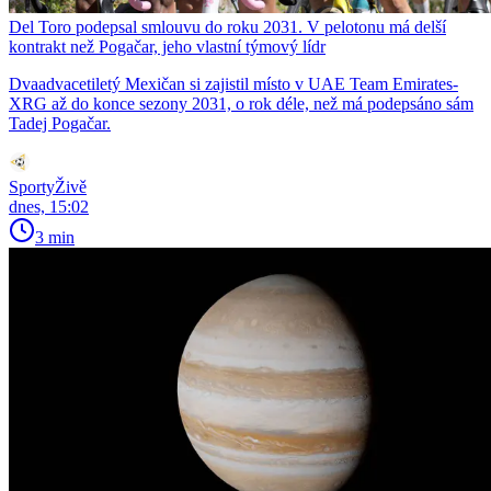
Del Toro podepsal smlouvu do roku 2031. V pelotonu má delší
kontrakt než Pogačar, jeho vlastní týmový lídr
Dvaadvacetiletý Mexičan si zajistil místo v UAE Team Emirates-
XRG až do konce sezony 2031, o rok déle, než má podepsáno sám
Tadej Pogačar.
SportyŽivě
dnes, 15:02
3 min