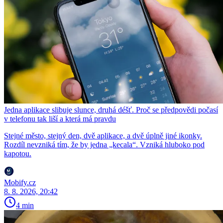
Jedna aplikace slibuje slunce, druhá déšť. Proč se předpovědi počasí
v telefonu tak liší a která má pravdu
Stejné město, stejný den, dvě aplikace, a dvě úplně jiné ikonky.
Rozdíl nevzniká tím, že by jedna „kecala“. Vzniká hluboko pod
kapotou.
Mobify.cz
8. 8. 2026, 20:42
4 min