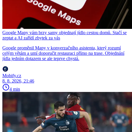
Google Mapy vám brzy samy objednají jídlo cestou domů. Stačí se
zeptat a AI zařídí zbytek za vás
Google proměnil Mapy v konverzačního asistenta, který rozumí
celým větám a umí doporučit restauraci přímo na trase. Objednání
jídla jedním dotazem se ale teprve chystá.
Mobify.cz
8. 8. 2026, 21:46
4 min