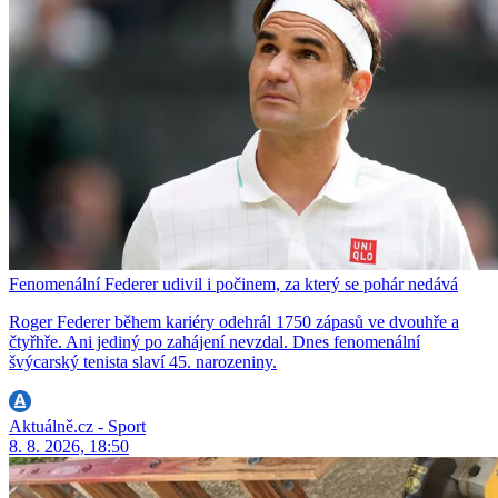
Fenomenální Federer udivil i počinem, za který se pohár nedává
Roger Federer během kariéry odehrál 1750 zápasů ve dvouhře a
čtyřhře. Ani jediný po zahájení nevzdal. Dnes fenomenální
švýcarský tenista slaví 45. narozeniny.
Aktuálně.cz - Sport
8. 8. 2026, 18:50