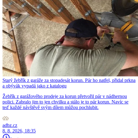
Starý žebřík z garáže za stopadesát korun. Pár ho natřel, přidal prkna
a obývák vypadá jako z katalogu
Žebřík z garážového prodeje za korun přetvořil pár v nádhernou
polici. Zabralo jim to jen chvilku a stálo je to pár korun. Navíc se
teď každé návštěvě svým dílem můžou pochlubit.
adbz.cz
8. 8. 2026, 18:35