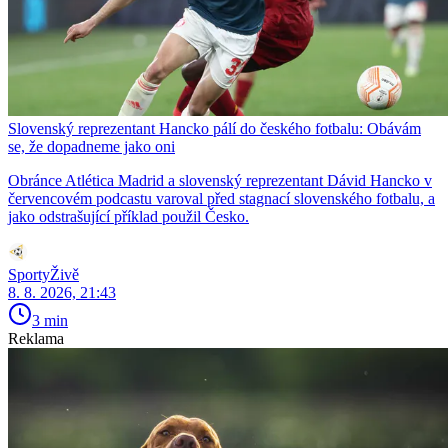
Slovenský reprezentant Hancko pálí do českého fotbalu: Obávám
se, že dopadneme jako oni
Obránce Atlética Madrid a slovenský reprezentant Dávid Hancko v
červencovém podcastu varoval před stagnací slovenského fotbalu, a
jako odstrašující příklad použil Česko.
SportyŽivě
8. 8. 2026, 21:43
3 min
Reklama