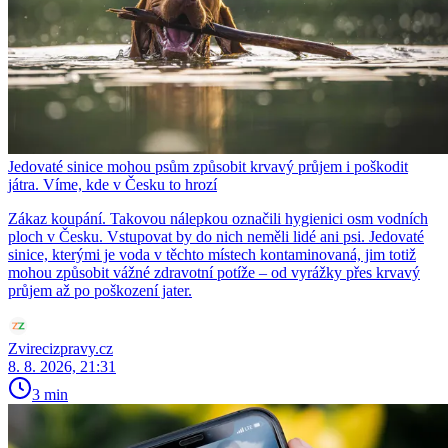
Jedovaté sinice mohou psům způsobit krvavý průjem i poškodit
játra. Víme, kde v Česku to hrozí
Zákaz koupání. Takovou nálepkou označili hygienici osm vodních
ploch v Česku. Vstupovat by do nich neměli lidé ani psi. Jedovaté
sinice, kterými je voda v těchto místech kontaminovaná, jim totiž
mohou způsobit vážné zdravotní potíže – od vyrážky přes krvavý
průjem až po poškození jater.
Zvirecizpravy.cz
8. 8. 2026, 21:31
3 min