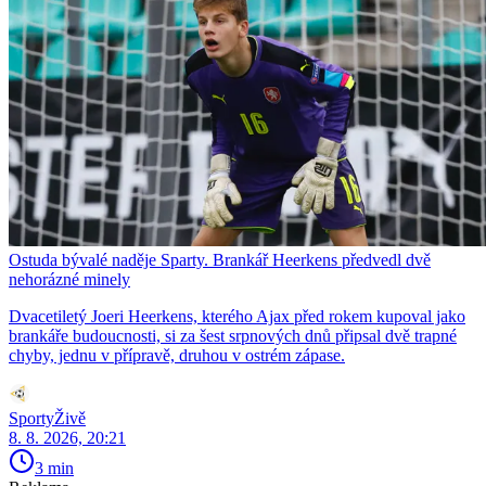
Ostuda bývalé naděje Sparty. Brankář Heerkens předvedl dvě
nehorázné minely
Dvacetiletý Joeri Heerkens, kterého Ajax před rokem kupoval jako
brankáře budoucnosti, si za šest srpnových dnů připsal dvě trapné
chyby, jednu v přípravě, druhou v ostrém zápase.
SportyŽivě
8. 8. 2026, 20:21
3 min