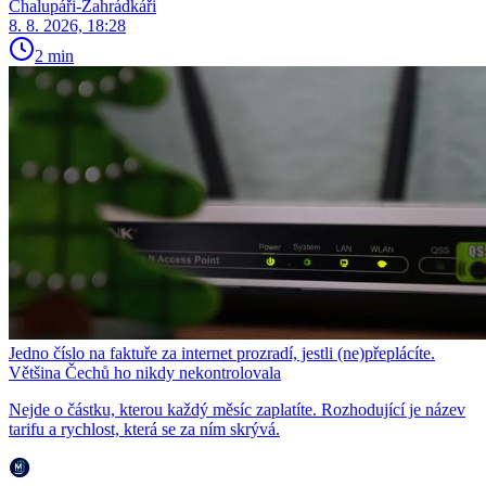
Chalupáři-Zahrádkáři
8. 8. 2026, 18:28
2 min
Jedno číslo na faktuře za internet prozradí, jestli (ne)přeplácíte.
Většina Čechů ho nikdy nekontrolovala
Nejde o částku, kterou každý měsíc zaplatíte. Rozhodující je název
tarifu a rychlost, která se za ním skrývá.