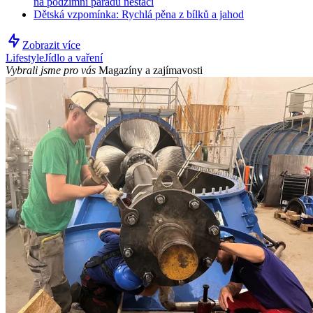
na podzimní parádu nestačí
Dětská vzpomínka: Rychlá pěna z bílků a jahod
Zobrazit více
Lifestyle
Jídlo a vaření
Vybrali jsme pro vás
Magazíny a zajímavosti