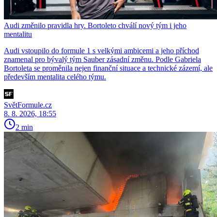
Audi změnilo pravidla hry. Bortoleto chválí nový tým i jeho
mentalitu
Audi vstoupilo do formule 1 s velkými ambicemi a jeho příchod
znamenal pro bývalý tým Sauber zásadní změnu. Podle Gabriela
Bortoleta se proměnila nejen finanční situace a technické zázemí, ale
především mentalita celého týmu.
SvětFormule.cz
8. 8. 2026, 18:55
2 min