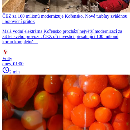
ČEZ za 100 milionů modernizuje Kořensko. Nové turbíny zvládnou
i poloviční průtok
Malá vodní elektrárna Kořensko prochází největší modernizací za
34 let svého provozu. ČEZ při investici přesahující 100 milionů
korun kompletně…
Volty
dnes, 01:00
2 min