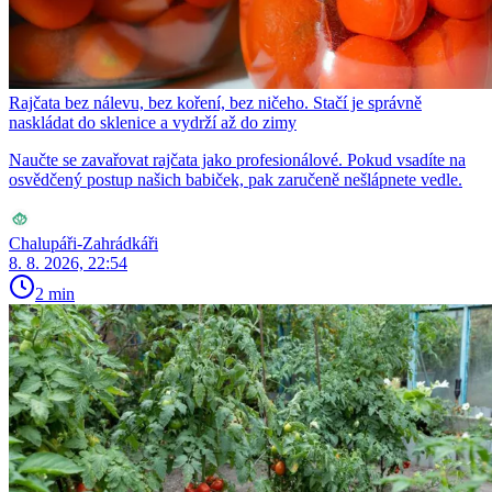
Rajčata bez nálevu, bez koření, bez ničeho. Stačí je správně
naskládat do sklenice a vydrží až do zimy
Naučte se zavařovat rajčata jako profesionálové. Pokud vsadíte na
osvědčený postup našich babiček, pak zaručeně nešlápnete vedle.
Chalupáři-Zahrádkáři
8. 8. 2026, 22:54
2 min