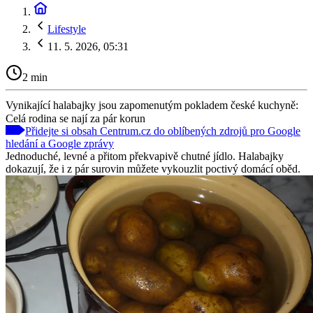
Lifestyle
11. 5. 2026, 05:31
2 min
Vynikající halabajky jsou zapomenutým pokladem české kuchyně:
Celá rodina se nají za pár korun
Přidejte si obsah Centrum.cz do oblíbených zdrojů pro Google
hledání a Google zprávy
Jednoduché, levné a přitom překvapivě chutné jídlo. Halabajky
dokazují, že i z pár surovin můžete vykouzlit poctivý domácí oběd.