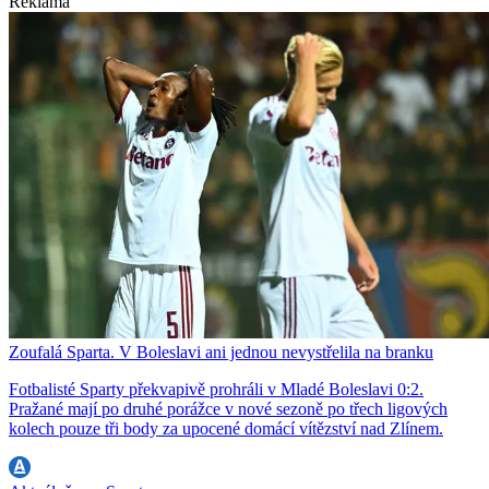
Reklama
Zoufalá Sparta. V Boleslavi ani jednou nevystřelila na branku
Fotbalisté Sparty překvapivě prohráli v Mladé Boleslavi 0:2.
Pražané mají po druhé porážce v nové sezoně po třech ligových
kolech pouze tři body za upocené domácí vítězství nad Zlínem.