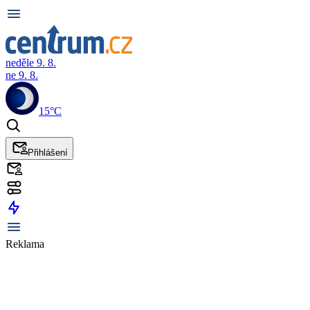
neděle 9. 8.
ne 9. 8.
15°C
Přihlášení
Reklama