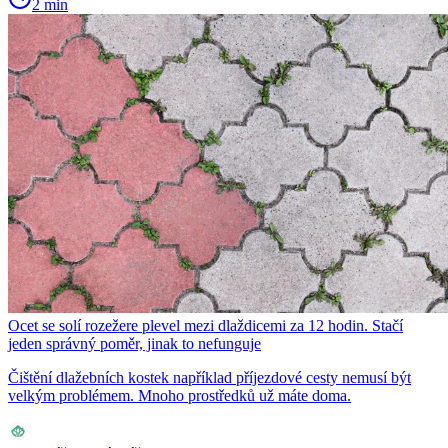
2 min
Ocet se solí rozežere plevel mezi dlaždicemi za 12 hodin. Stačí
jeden správný poměr, jinak to nefunguje
Čištění dlažebních kostek například příjezdové cesty nemusí být
velkým problémem. Mnoho prostředků už máte doma.