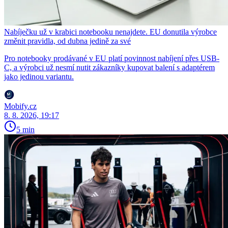
Nabíječku už v krabici notebooku nenajdete. EU donutila výrobce
změnit pravidla, od dubna jedině za své
Pro notebooky prodávané v EU platí povinnost nabíjení přes USB-
C, a výrobci už nesmí nutit zákazníky kupovat balení s adaptérem
jako jedinou variantu.
Mobify.cz
8. 8. 2026, 19:17
5 min