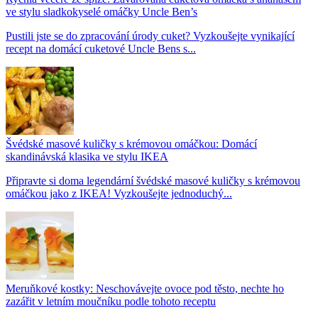
ve stylu sladkokyselé omáčky Uncle Ben’s
Pustili jste se do zpracování úrody cuket? Vyzkoušejte vynikající
recept na domácí cuketové Uncle Bens s...
Švédské masové kuličky s krémovou omáčkou: Domácí
skandinávská klasika ve stylu IKEA
Připravte si doma legendární švédské masové kuličky s krémovou
omáčkou jako z IKEA! Vyzkoušejte jednoduchý...
Meruňkové kostky: Neschovávejte ovoce pod těsto, nechte ho
zazářit v letním moučníku podle tohoto receptu