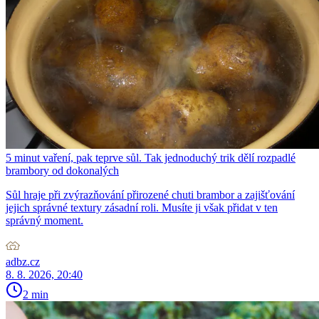
5 minut vaření, pak teprve sůl. Tak jednoduchý trik dělí rozpadlé
brambory od dokonalých
Sůl hraje při zvýrazňování přirozené chuti brambor a zajišťování
jejich správné textury zásadní roli. Musíte ji však přidat v ten
správný moment.
adbz.cz
8. 8. 2026, 20:40
2 min