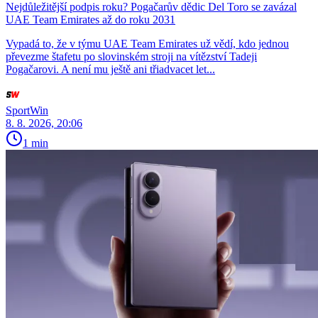
Nejdůležitější podpis roku? Pogačarův dědic Del Toro se zavázal
UAE Team Emirates až do roku 2031
Vypadá to, že v týmu UAE Team Emirates už vědí, kdo jednou
převezme štafetu po slovinském stroji na vítězství Tadeji
Pogačarovi. A není mu ještě ani třiadvacet let...
SportWin
8. 8. 2026, 20:06
1 min