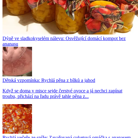
Dýně ve sladkokyselém nálevu: Osvěžující domácí kompot bez
ananasu
Dětská vzpomínka: Rychlá pěna z bílků a jahod
Když se doma v misce sejde čerstvé ovoce a já nechci zapínat
troubu, přichází na řadu právě tahle pěna z...
Rychlá večeře ze spíže: Zavařovaná cuketová omáčka s ananasem