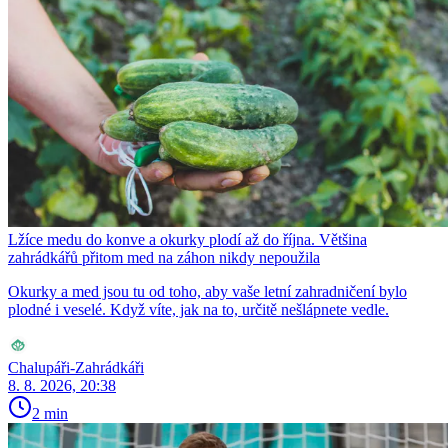
Lžíce medu do konve a okurky plodí až do října. Většina
zahrádkářů přitom med na záhon nikdy nepoužila
Okurky a med jsou tu od toho, aby vaše letní zahradničení bylo
plodné i veselé. Když víte, jak na to, určitě nešlápnete vedle.
Chalupáři-Zahrádkáři
8. 8. 2026, 20:38
2 min