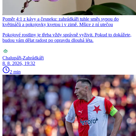
Poměr 4:1 z kávy a česneku: zahrádkáři tuhle směs sypou do
květináčů a pokojovky kvetou i v zimě. Mšice z ní utečou
Pokojové rostliny je třeba vždy správně vyživit. Pokud to dokážete,
budou vám dělat radost po opravdu dlouhá léta.
Chalupáři-Zahrádkáři
8. 8. 2026, 19:32
2 min