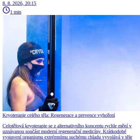
8. 8. 2026, 20:15
1 min
Kryoterapie celého těla: Regenerace a prevence vyhoření
Celotělová kryoterapie se z alternativního konceptu rychle mění v
uznávanou součást moderní regenerační medicíny. Krátkodobé
vystavení organismu extrémnímu suchému chladu vyvolává v těle