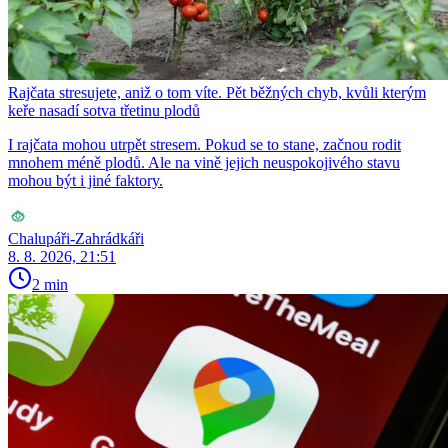
Rajčata stresujete, aniž o tom víte. Pět běžných chyb, kvůli kterým
keře nasadí sotva třetinu plodů
I rajčata mohou utrpět stresem. Pokud se to stane, začnou rodit
mnohem méně plodů. Ale na vině jejich neuspokojivého stavu
mohou být i jiné faktory.
Chalupáři-Zahrádkáři
8. 8. 2026, 21:51
2 min