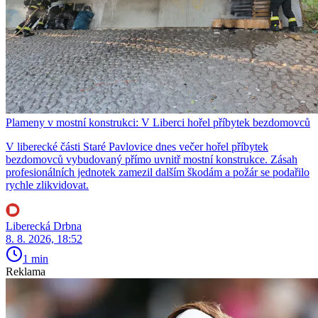
Plameny v mostní konstrukci: V Liberci hořel příbytek bezdomovců
V liberecké části Staré Pavlovice dnes večer hořel příbytek
bezdomovců vybudovaný přímo uvnitř mostní konstrukce. Zásah
profesionálních jednotek zamezil dalším škodám a požár se podařilo
rychle zlikvidovat.
Liberecká Drbna
8. 8. 2026, 18:52
1 min
Reklama