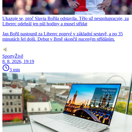
Ukazuje se, proč Slavia Bořila odstavila. Tělo už nespolupracuje, za
Liberec odehrál jen půl hodiny a musel střídat
Jan Bořil nastoupil za Liberec poprvé v základní sestavě, a po 35
minutách šel dolů. Debut v Brně skončil nuceným střídáním.
SportyŽivě
8. 8. 2026, 19:19
3 min