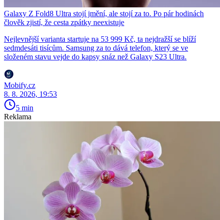
Galaxy Z Fold8 Ultra stojí jmění, ale stojí za to. Po pár hodinách
člověk zjistí, že cesta zpátky neexistuje
Nejlevnější varianta startuje na 53 999 Kč, ta nejdražší se blíží
sedmdesáti tisícům. Samsung za to dává telefon, který se ve
složeném stavu vejde do kapsy snáz než Galaxy S23 Ultra.
Mobify.cz
8. 8. 2026, 19:53
5 min
Reklama