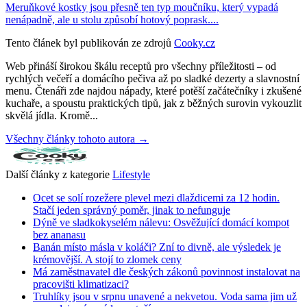
Meruňkové kostky jsou přesně ten typ moučníku, který vypadá
nenápadně, ale u stolu způsobí hotový poprask....
Tento článek byl publikován ze zdrojů
Cooky.cz
Web přináší širokou škálu receptů pro všechny příležitosti – od
rychlých večeří a domácího pečiva až po sladké dezerty a slavnostní
menu. Čtenáři zde najdou nápady, které potěší začátečníky i zkušené
kuchaře, a spoustu praktických tipů, jak z běžných surovin vykouzlit
skvělá jídla. Kromě...
Všechny články tohoto autora →
Další články z kategorie
Lifestyle
Ocet se solí rozežere plevel mezi dlaždicemi za 12 hodin.
Stačí jeden správný poměr, jinak to nefunguje
Dýně ve sladkokyselém nálevu: Osvěžující domácí kompot
bez ananasu
Banán místo másla v koláči? Zní to divně, ale výsledek je
krémovější. A stojí to zlomek ceny
Má zaměstnavatel dle českých zákonů povinnost instalovat na
pracovišti klimatizaci?
Truhlíky jsou v srpnu unavené a nekvetou. Voda sama jim už