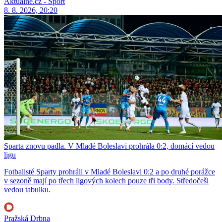
Aktuálně.cz - Sport
8. 8. 2026, 20:20
Sparta znovu padla. V Mladé Boleslavi prohrála 0:2, domácí vedou
ligu
Fotbalisté Sparty prohráli v Mladé Boleslavi 0:2 a po druhé porážce
v sezoně mají po třech ligových kolech pouze tři body. Středočeši
vedou tabulku.
Pražská Drbna