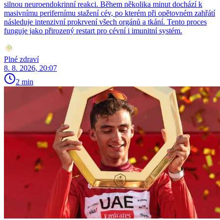
silnou neuroendokrinní reakci. Během několika minut dochází k
masivnímu perifernímu stažení cév, po kterém při opětovném zahřátí
následuje intenzivní prokrvení všech orgánů a tkání. Tento proces
funguje jako přirozený restart pro cévní i imunitní systém.
Plné zdraví
8. 8. 2026, 20:07
2 min