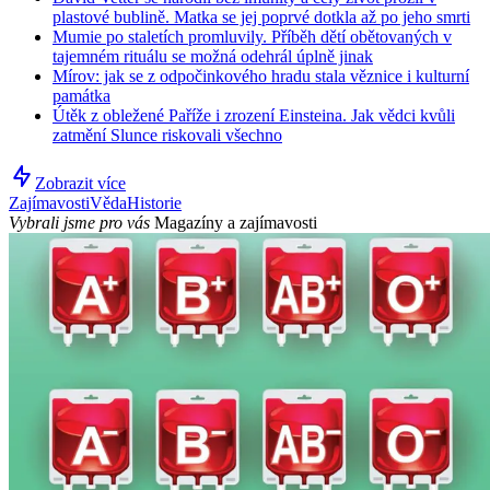
plastové bublině. Matka se jej poprvé dotkla až po jeho smrti
Mumie po staletích promluvily. Příběh dětí obětovaných v
tajemném rituálu se možná odehrál úplně jinak
Mírov: jak se z odpočinkového hradu stala věznice i kulturní
památka
Útěk z obležené Paříže i zrození Einsteina. Jak vědci kvůli
zatmění Slunce riskovali všechno
Zobrazit více
Zajímavosti
Věda
Historie
Vybrali jsme pro vás
Magazíny a zajímavosti